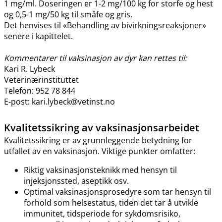
1 mg​/​ml. Doseringen er 1-2 mg/100 kg for storfe og hest
og 0,5-1 mg/50 kg til småfe og gris.
Det henvises til «Behandling av bivirkningsreaksjoner»
senere i kapittelet.
Kommentarer til vaksinasjon av dyr kan rettes til:
Kari R. Lybeck
Veterinærinstituttet
Telefon: 952 78 844
E-post: kari.lybeck@vetinst.no
Kvalitetssikring av vaksinasjonsarbeidet
Kvalitetssikring er av grunnleggende betydning for
utfallet av en vaksinasjon. Viktige punkter omfatter:
Riktig vaksinasjonsteknikk med hensyn til
injeksjonssted, aseptikk osv.
Optimal vaksinasjonsprosedyre som tar hensyn til
forhold som helsestatus, tiden det tar å utvikle
immunitet, tidsperiode for sykdomsrisiko,