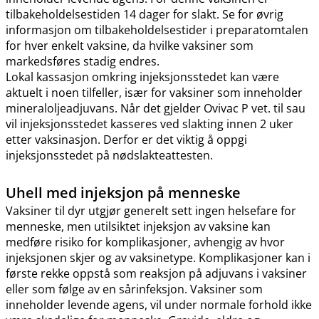
tilbakeholdelsestiden 14 dager for slakt. Se for øvrig
informasjon om tilbakeholdelsestider i preparatomtalen
for hver enkelt vaksine, da hvilke vaksiner som
markedsføres stadig endres.
Lokal kassasjon omkring injeksjonsstedet kan være
aktuelt i noen tilfeller, især for vaksiner som inneholder
mineraloljeadjuvans. Når det gjelder Ovivac P vet. til sau
vil injeksjonsstedet kasseres ved slakting innen 2 uker
etter vaksinasjon. Derfor er det viktig å oppgi
injeksjonsstedet på nødslakteattesten.
Uhell med injeksjon på menneske
Vaksiner til dyr utgjør generelt sett ingen helsefare for
menneske, men utilsiktet injeksjon av vaksine kan
medføre risiko for komplikasjoner, avhengig av hvor
injeksjonen skjer og av vaksinetype. Komplikasjoner kan i
første rekke oppstå som reaksjon på adjuvans i vaksiner
eller som følge av en sårinfeksjon. Vaksiner som
inneholder levende agens, vil under normale forhold ikke