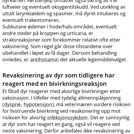
dyrearten. Førstehjelp omfatter også sikring av frie
luftveier og eventuelt oksygentilskudd. Ved utvikling av
uttalt larynksødem og spasmer, må dyret intuberes og
eventuelt trakeotomeres.
Subkutane ødemer i hode​/​hals-området, eventuelt
andre steder på kroppen og urticaria, er
straksreaksjoner som forekommer relativt ofte etter
vaksinering. Som regel går disse tilstandene over
ubehandlet i løpet av få dager. Dersom behandling
innledes, er
antihistamin
det aktuelle legemiddelvalget.
Revaksinering av dyr som tidligere har
reagert med en bivirkningsreaksjon
Et fåtall dyr reagerer med alvorlige bivirkninger etter
vaksinasjon. I tilfeller med tydelig allmennpåkjenning
(
dyspné
,
hypotensjon
), må veterinæren vurdere risikoen
for livstruende bivirkning ved revaksinering opp mot
risikoen for alvorlig
infeksjonssykdom
. Det er sannsynlig
at dyr som har reagert en gang, også vil reagere ved
neste vaksinering. Derfor anbefales ikke revaksinering av