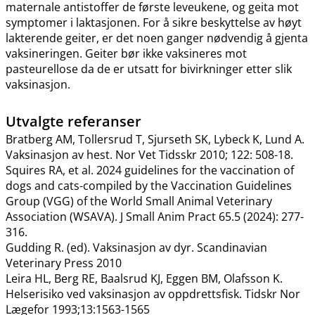
maternale antistoffer de første leveukene, og geita mot
symptomer i laktasjonen. For å sikre beskyttelse av høyt
lakterende geiter, er det noen ganger nødvendig å gjenta
vaksineringen. Geiter bør ikke vaksineres mot
pasteurellose da de er utsatt for bivirkninger etter slik
vaksinasjon.
Utvalgte referanser
Bratberg AM, Tollersrud T, Sjurseth SK, Lybeck K, Lund A.
Vaksinasjon av hest. Nor Vet Tidsskr 2010; 122: 508-18.
Squires RA, et al. 2024 guidelines for the vaccination of
dogs and cats-compiled by the Vaccination Guidelines
Group (VGG) of the World Small Animal Veterinary
Association (WSAVA). J Small Anim Pract 65.5 (2024): 277-
316.
Gudding R. (ed). Vaksinasjon av dyr. Scandinavian
Veterinary Press 2010
Leira HL, Berg RE, Baalsrud KJ, Eggen BM, Olafsson K.
Helserisiko ved vaksinasjon av oppdrettsfisk. Tidskr Nor
Lægefor 1993;13:1563-1565