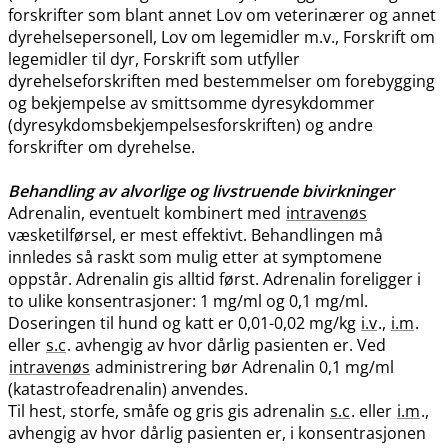
forskrifter som blant annet Lov om veterinærer og annet
dyrehelsepersonell, Lov om legemidler m.v., Forskrift om
legemidler til dyr, Forskrift som utfyller
dyrehelseforskriften med bestemmelser om forebygging
og bekjempelse av smittsomme dyresykdommer
(dyresykdomsbekjempelsesforskriften) og andre
forskrifter om dyrehelse.
Behandling av alvorlige og livstruende bivirkninger
Adrenalin, eventuelt kombinert med
intravenøs
væsketilførsel, er mest effektivt. Behandlingen må
innledes så raskt som mulig etter at symptomene
oppstår. Adrenalin gis alltid først. Adrenalin foreligger i
to ulike konsentrasjoner: 1 mg/ml og 0,1 mg​/​ml.
Doseringen til hund og katt er 0,01-0,02 mg/kg
i.v
.,
i.m
.
eller
s.c
. avhengig av hvor dårlig pasienten er. Ved
intravenøs
administrering bør Adrenalin 0,1 mg/ml
(katastrofeadrenalin) anvendes.
Til hest, storfe, småfe og gris gis adrenalin
s.c
. eller
i.m
.,
avhengig av hvor dårlig pasienten er, i konsentrasjonen