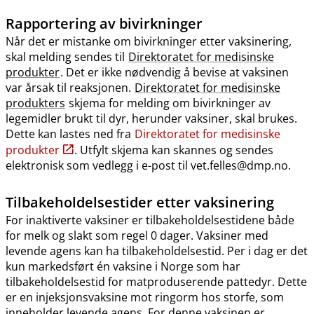
Rapportering av bivirkninger
Når det er mistanke om bivirkninger etter vaksinering,
skal melding sendes til
Direktoratet for medisinske
produkter
. Det er ikke nødvendig å bevise at vaksinen
var årsak til reaksjonen.
Direktoratet for medisinske
produkters
skjema for melding om bivirkninger av
legemidler brukt til dyr, herunder vaksiner, skal brukes.
Dette kan lastes ned fra
Direktoratet for medisinske
produkter
. Utfylt skjema kan skannes og sendes
elektronisk som vedlegg i e-post til vet.felles@dmp.no.
Tilbakeholdelsestider etter vaksinering
For inaktiverte vaksiner er tilbakeholdelsestidene både
for melk og slakt som regel 0 dager. Vaksiner med
levende agens kan ha tilbakeholdelsestid. Per i dag er det
kun markedsført én vaksine i Norge som har
tilbakeholdelsestid for matproduserende pattedyr. Dette
er en injeksjonsvaksine mot ringorm hos storfe, som
inneholder levende agens. For denne vaksinen er