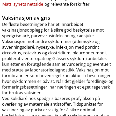
Mattilsynets nettside
og relevante forskrifter.
Vaksinasjon av gris
De fleste besetningene har et innarbeidet
vaksinasjonsopplegg for å sikre god beskyttelse mot
spedgrisdiaré, parvovirusinfeksjon og rødsjuke.
Vaksinasjon mot andre sykdommer (ødemsyke og
avvenningsdiaré, nysesyke,
infeksjon
med porcint
circovirus, rotavirus og clostridium, pleuropneumoni,
proliferativ enteropati og Glässers sykdom) anbefales
kun etter en forutgående samlet vurdering og eventuelt
med støtte av laboratoriediagnostikk. Vaksinasjon mot
tarmbrann er som hovedregel kun aktuelt i besetninger
hvor sykdommen er påvist. Når det gjelder foredlings- og
formeringsbesetninger, har næringen et eget regelverk
for bruk av vaksiner.
Ved kolidiaré hos spedgris baseres profylaksen på
overføring av maternale antistoffer. Tidspunktet for
vaksinering av purka er viktig for å sikre optimal
beskyttelse av grisungene. Enkelte sykdommer opptrer