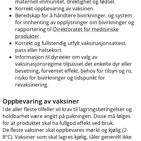
maternell immunitet, drektighet og fødsel.
Korrekt oppbevaring av vaksinen.
Beredskap for å håndtere bivirkninger, og system
for innhenting av opplysninger om bivirkninger og
rapportering til
Direktoratet for medisinske
produkter
.
Korrekt og fullstendig utfylt vaksinasjonsattest,
pass eller helsekort.
Informasjon til dyreeier om valg av
vaksinasjonsregime tilpasset det enkelte dyr eller
besetning, forventet effekt, behov for tilsyn og ro,
risiko for bivirkninger og tidspunkt for
revaksinering.
Oppbevaring av vaksiner
I de aller fleste tilfeller vil krav til lagringsbetingelser og
holdbarhet være angitt på pakningen. Disse må følges
for at produktet skal ha fullgod effekt ved bruk.
De fleste vaksiner skal oppbevares mørkt og kjølig (2-
8°C). Vaksiner som skal lagres kjølig, tåler generelt ikke