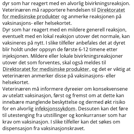
dyr som har reagert med en alvorlig bivirkningsreaksjon.
Veterinæren må rapportere hendelsen til
Direktoratet
for medisinske produkter
og anmerke reaksjonen på
vaksinasjons- eller helsekortet.
Dyr som har reagert med en mildere generell reaksjon,
eventuelt med en lokal reaksjon utover det normale, kan
vaksineres på nytt. I slike tilfeller anbefales det at dyret
blir holdt under oppsyn de første 6-12 timene etter
injeksjonen. Mildere eller lokale bivirkningsreaksjoner
utover det som forventes, skal også meldes til
Direktoratet for medisinske produkter
, og det er viktig at
veterinæren anmerker disse på vaksinasjons- eller
helsekortet.
Veterinæren må informere dyreeier om konsekvensene
av utelatt vaksinasjon, først og fremst om at dette kan
innebære manglende beskyttelse og dermed økt risiko
for en alvorlig
infeksjonssykdom
. Dessuten kan det føre
til utestenging fra utstillinger og konkurranser som har
krav om vaksinasjon. I slike tilfeller kan det søkes om
dispensasjon fra vaksinasjonskravet.