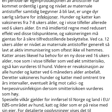
en periode før egenproduksjonen av antistoffer har
kommet ordentlig i gang og nivået av maternale
antistoffer samtidig begynner å bli lavt, er unge dyr
særlig sårbare for
infeksjoner
. Hunder og katter kan
vaksineres fra 7-8 ukers alder, og i visse tilfeller allerede
ved 6 ukers alder. En må imidlertid regne med redusert
effekt ved disse tidspunktene, og vaksineringen må
gjentas for å sikre tilfredsstillende beskyttelse. Ved ca. 12
ukers alder er nivået av maternale antistoffer generelt så
lavt at aktiv immunisering som oftest ikke vil hemmes.
Katter anses likevel ha behov for en ny dose ved 16 ukers
alder, noe som i visse tilfeller som ved økt smitterisiko,
også kan vurderes til hund. Videre er revaksinasjon av
alle hunder og katter ved 6 måneders alder anbefalt.
Deretter vaksineres hunder og katter med omtrent tre
års intervaller, eventuelt årlig mot calici- og
herpesvirusinfeksjon dersom smitterisikoen vurderes
som høy.
Spesielle vilkår gjelder for innførsel til Norge og land i EU​/​
EØS-området av hund, katt og ilder som er på reise med
sin eier. For detaljerte opplysninger vises det til