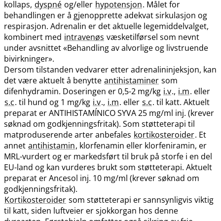
kollaps,
dyspné
og​/​eller
hypotensjon
. Målet for
behandlingen er å gjenopprette adekvat sirkulasjon og
respirasjon. Adrenalin er det aktuelle legemiddelvalget,
kombinert med
intravenøs
væsketilførsel som nevnt
under avsnittet «Behandling av alvorlige og livstruende
bivirkninger».
Dersom tilstanden vedvarer etter adrenalininjeksjon, kan
det være aktuelt å benytte
antihistaminer
som
difenhydramin. Doseringen er 0,5-2 mg/kg
i.v
.,
i.m
. eller
s.c
. til hund og 1 mg/kg
i.v
.,
i.m
. eller
s.c
. til katt. Aktuelt
preparat er ANTIHISTAMÍNICO SYVA 25 mg/ml inj. (krever
søknad om godkjenningsfritak). Som støtteterapi til
matproduserende arter anbefales
kortikosteroider
. Et
annet
antihistamin
, klorfenamin eller klorfeniramin, er
MRL-vurdert og er markedsført til bruk på storfe i en del
EU-land og kan vurderes brukt som støtteterapi. Aktuelt
preparat er Ancesol inj. 10 mg/ml (krever søknad om
godkjenningsfritak).
Kortikosteroider
som støtteterapi er sannsynligvis viktig
til katt, siden luftveier er sjokkorgan hos denne