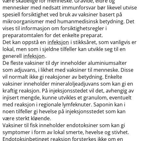
være skadelige for menneske. Gravide, eldre og
mennesker med nedsatt immunforsvar bør likevel utvise
spesiell forsiktighet ved bruk av vaksiner basert på
mikroorganismer med humanmedisinsk betydning. Det
vises til informasjon om forsiktighetsregler i
preparatomtalen for det enkelte preparat.
Det kan oppstå en
infeksjon
i stikksåret, som vanligvis er
lokal, men som i sjeldne tilfeller kan utvikle seg til en
generell
infeksjon
.
De fleste vaksiner til dyr inneholder aluminiumsalter
som adjuvans, i likhet med vaksiner til menneske. Disse
vil normalt ikke gi reaksjoner av betydning. Enkelte
vaksiner inneholder mineraloljeadjuvans som kan gi en
kraftig reaksjon. På injeksjonsstedet vil det, avhengig av
injisert mengde, kunne utvikles et granulom, eventuelt
med reaksjon i regionale lymfeknuter. Saponin kan i
noen tilfeller gi hevelse på injeksjonsstedet som kan
være sterkt kløende.
Vaksiner til fisk inneholder endotoksiner som kan gi
symptomer i form av lokal smerte, hevelse og stivhet.
Endotoksinbetinget reaksjon forsterkes ikke om en