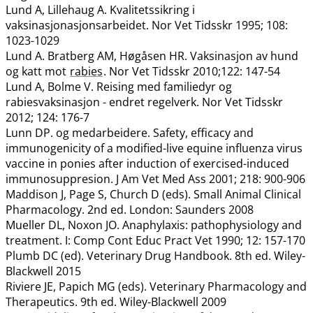
Lund A, Lillehaug A. Kvalitetssikring i
vaksinasjonasjonsarbeidet. Nor Vet Tidsskr 1995; 108:
1023-1029
Lund A. Bratberg AM, Høgåsen HR. Vaksinasjon av hund
og katt mot
rabies
. Nor Vet Tidsskr 2010;122: 147-54
Lund A, Bolme V. Reising med familiedyr og
rabiesvaksinasjon - endret regelverk. Nor Vet Tidsskr
2012; 124: 176-7
Lunn DP. og medarbeidere. Safety, efficacy and
immunogenicity of a modified-live equine influenza virus
vaccine in ponies after induction of exercised-induced
immunosuppresion. J Am Vet Med Ass 2001; 218: 900-906
Maddison J, Page S, Church D (eds). Small Animal Clinical
Pharmacology. 2nd ed. London: Saunders 2008
Mueller DL, Noxon JO. Anaphylaxis: pathophysiology and
treatment. I: Comp Cont Educ Pract Vet 1990; 12: 157-170
Plumb DC (ed). Veterinary Drug Handbook. 8th ed. Wiley-
Blackwell 2015
Riviere JE, Papich MG (eds). Veterinary Pharmacology and
Therapeutics. 9th ed. Wiley-Blackwell 2009