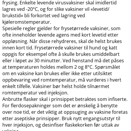
frysing. Enkelte levende virusvaksiner skal imidlertid
lagres ved -20°C, og for slike vaksiner vil «levetid​/​
brukstid» bli forkortet ved lagring ved
kjøleromstemperatur.
Spesielle regler gjelder for frysetørrede vaksiner, som
ofte inneholder levende agens med kort levetid etter
oppløsning. Når disse rehydreres, skal de helst brukes
innen kort tid. Frysetørrede vaksiner til hund og katt
oppgis for eksempel ofte å skulle brukes umiddelbart
eller i løpet av 30 minutter. Ved henstand må det påses
at temperaturen holdes mellom 2 og 8°C. Spørsmålet
om en vaksine kan brukes eller ikke etter utilsiktet
oppbevaring ved romtemperatur, må vurderes i hvert
enkelt tilfelle. Vaksiner bør helst holde tilnærmet
romtemperatur ved injeksjon.
Anbrutte flasker skal i prinsippet betraktes som infiserte.
For flerdosepakninger som det er ønskelig å benytte
over noe tid, er det viktig at oppsuging av vaksine foretas
etter aseptiske prinsipper. Bruk nytt engangsutstyr til
hver injeksjon, og desinfiser flaskekorken før uttak av