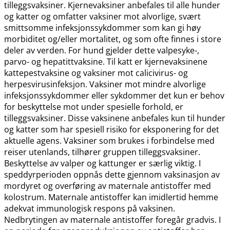
tilleggsvaksiner. Kjernevaksiner anbefales til alle hunder
og katter og omfatter vaksiner mot alvorlige, svært
smittsomme infeksjonssykdommer som kan gi høy
morbiditet og​/​eller mortalitet, og som ofte finnes i store
deler av verden. For hund gjelder dette valpesyke-,
parvo- og hepatittvaksine. Til katt er kjernevaksinene
kattepestvaksine og vaksiner mot calicivirus- og
herpesvirusinfeksjon. Vaksiner mot mindre alvorlige
infeksjonssykdommer eller sykdommer det kun er behov
for beskyttelse mot under spesielle forhold, er
tilleggsvaksiner. Disse vaksinene anbefales kun til hunder
og katter som har spesiell risiko for eksponering for det
aktuelle agens. Vaksiner som brukes i forbindelse med
reiser utenlands, tilhører gruppen tilleggsvaksiner.
Beskyttelse av valper og kattunger er særlig viktig. I
speddyrperioden oppnås dette gjennom vaksinasjon av
mordyret og overføring av maternale antistoffer med
kolostrum. Maternale antistoffer kan imidlertid hemme
adekvat immunologisk respons på vaksinen.
Nedbrytingen av maternale antistoffer foregår gradvis. I