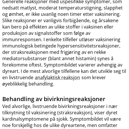
Generelle reaksjoner med uspesifikke symptomer, som
nedsatt matlyst, moderat temperaturstigning, slapphet
og ømhet, er ikke uvanlig noen timer etter vaksinering.
Slike reaksjoner er vanligvis forbigående, og årsakene
kan bero på effekten av ulike stoffer i vaksinen eller
produksjon av signalstoffer som følge av
immunresponsen. I enkelte tilfeller utløser vaksinering
immunologisk betingede hypersensitivitetsreaksjoner,
der straksreaksjonen med frigjøring av en rekke
mediatorsubstanser (blant annet histamin) synes å
forekomme oftest. Symptombildet varierer avhengig av
dyreart. I de mest alvorlige tilfellene kan det utvikle seg til
en livstruende
anafylaktisk reaksjon
som krever
øyeblikkelig behandling.
Behandling av bivirkningsreaksjoner
Ved alvorlige, livstruende bivirkningsreaksjoner i nær
tilknytning til vaksinering (straksreaksjon), viser dyret
kardinalsymptomene på sjokk. Symptombildet vil være
noe forskjellig hos de ulike dyreartene, men omfatter