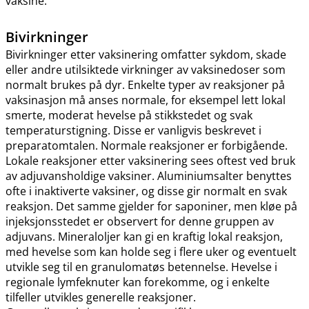
vaksine.
Bivirkninger
Bivirkninger etter vaksinering omfatter sykdom, skade
eller andre utilsiktede virkninger av vaksinedoser som
normalt brukes på dyr. Enkelte typer av reaksjoner på
vaksinasjon må anses normale, for eksempel lett lokal
smerte, moderat hevelse på stikkstedet og svak
temperaturstigning. Disse er vanligvis beskrevet i
preparatomtalen. Normale reaksjoner er forbigående.
Lokale reaksjoner etter vaksinering sees oftest ved bruk
av adjuvansholdige vaksiner. Aluminiumsalter benyttes
ofte i inaktiverte vaksiner, og disse gir normalt en svak
reaksjon. Det samme gjelder for saponiner, men kløe på
injeksjonsstedet er observert for denne gruppen av
adjuvans. Mineraloljer kan gi en kraftig lokal reaksjon,
med hevelse som kan holde seg i flere uker og eventuelt
utvikle seg til en granulomatøs betennelse. Hevelse i
regionale lymfeknuter kan forekomme, og i enkelte
tilfeller utvikles generelle reaksjoner.