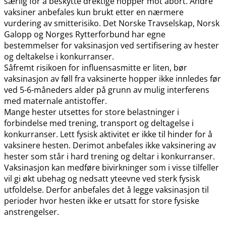
særlig for å beskytte drektige hopper mot abort. Andre
vaksiner anbefales kun brukt etter en nærmere
vurdering av smitterisiko. Det Norske Travselskap, Norsk
Galopp og Norges Rytterforbund har egne
bestemmelser for vaksinasjon ved sertifisering av hester
og deltakelse i konkurranser.
Såfremt risikoen for influensasmitte er liten, bør
vaksinasjon av føll fra vaksinerte hopper ikke innledes før
ved 5-6-måneders alder på grunn av mulig interferens
med maternale antistoffer.
Mange hester utsettes for store belastninger i
forbindelse med trening, transport og deltagelse i
konkurranser. Lett fysisk aktivitet er ikke til hinder for å
vaksinere hesten. Derimot anbefales ikke vaksinering av
hester som står i hard trening og deltar i konkurranser.
Vaksinasjon kan medføre bivirkninger som i visse tilfeller
vil gi økt ubehag og nedsatt yteevne ved sterk fysisk
utfoldelse. Derfor anbefales det å legge vaksinasjon til
perioder hvor hesten ikke er utsatt for store fysiske
anstrengelser.