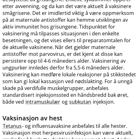
etter avvenning, og da kan det være aktuelt å vaksinere
smågrisene. Det er imidlertid viktig å være oppmerksom
på at maternale antistoffer kan hemme utviklingen av
aktiv immunitet hos grisungene. Tidspunktet for
vaksinering må tilpasses situasjonen i den enkelte
besetningen, og det vises ellers til preparatomtalen for
de aktuelle vaksinene. Når det gjelder maternale
antistoffer mot parvovirus, er det kjent at disse kan
persistere opp til 4-6 måneders alder. Vaksinering av
ungpurker innledes derfor fra 5,5-6 måneders alder.
Vaksinering kan medføre lokale reaksjoner på stikkstedet
som kan gi lokal kassasjon ved nødslakting. For å unngå
skade på verdifulle muskelgrupper, anbefales
standardisert injeksjonssted en håndsbredd bak øret,
både ved
intramuskulær
og
subkutan
injeksjon.
Vaksinasjon av hest
Tetanus
- og influensavaksine anbefales til alle hester.
Vaksinasjon mot herpesvirusinfeksjon kan være aktuelt,