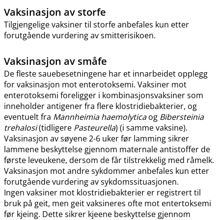
Vaksinasjon av storfe
Tilgjengelige vaksiner til storfe anbefales kun etter
forutgående vurdering av smitterisikoen.
Vaksinasjon av småfe
De fleste sauebesetningene har et innarbeidet opplegg
for vaksinasjon mot enterotoksemi. Vaksiner mot
enterotoksemi foreligger i kombinasjonsvaksiner som
inneholder antigener fra flere klostridiebakterier, og
eventuelt fra
Mannheimia haemolytica
og
Bibersteinia
trehalosi
(tidligere
Pasteurella
) (i samme vaksine).
Vaksinasjon av søyene 2-6 uker før lamming sikrer
lammene beskyttelse gjennom maternale antistoffer de
første leveukene, dersom de får tilstrekkelig med råmelk.
Vaksinasjon mot andre sykdommer anbefales kun etter
forutgående vurdering av sykdomssituasjonen.
Ingen vaksiner mot klostridiebakterier er registrert til
bruk på geit, men geit vaksineres ofte mot entertoksemi
før kjeing. Dette sikrer kjeene beskyttelse gjennom