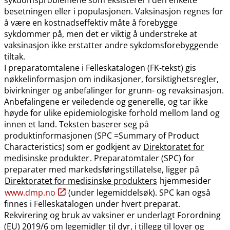
besetningen eller i populasjonen. Vaksinasjon regnes for
å være en kostnadseffektiv måte å forebygge
sykdommer på, men det er viktig å understreke at
vaksinasjon ikke erstatter andre sykdomsforebyggende
tiltak.
I preparatomtalene i Felleskatalogen (FK-tekst) gis
nøkkelinformasjon om indikasjoner, forsiktighetsregler,
bivirkninger og anbefalinger for grunn- og revaksinasjon.
Anbefalingene er veiledende og generelle, og tar ikke
høyde for ulike epidemiologiske forhold mellom land og
innen et land. Teksten baserer seg på
produktinformasjonen (SPC =Summary of Product
Characteristics) som er godkjent av
Direktoratet for
medisinske produkter
. Preparatomtaler (SPC) for
preparater med markedsføringstillatelse, ligger på
Direktoratet for medisinske produkters
hjemmesider
www.dmp.no
(under legemiddelsøk). SPC kan også
finnes i Felleskatalogen under hvert preparat.
Rekvirering og bruk av vaksiner er underlagt Forordning
(EU) 2019/6 om legemidler til dyr, i tillegg til lover og