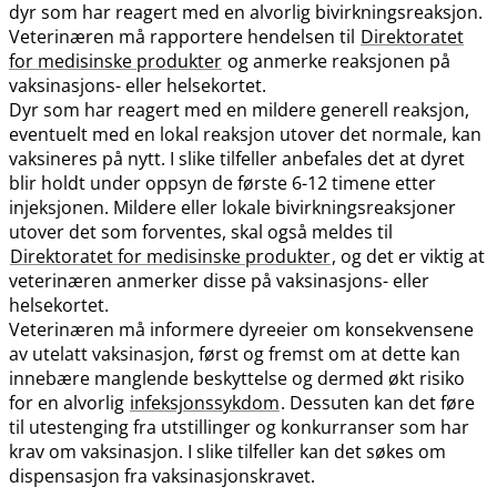
dyr som har reagert med en alvorlig bivirkningsreaksjon.
Veterinæren må rapportere hendelsen til
Direktoratet
for medisinske produkter
og anmerke reaksjonen på
vaksinasjons- eller helsekortet.
Dyr som har reagert med en mildere generell reaksjon,
eventuelt med en lokal reaksjon utover det normale, kan
vaksineres på nytt. I slike tilfeller anbefales det at dyret
blir holdt under oppsyn de første 6-12 timene etter
injeksjonen. Mildere eller lokale bivirkningsreaksjoner
utover det som forventes, skal også meldes til
Direktoratet for medisinske produkter
, og det er viktig at
veterinæren anmerker disse på vaksinasjons- eller
helsekortet.
Veterinæren må informere dyreeier om konsekvensene
av utelatt vaksinasjon, først og fremst om at dette kan
innebære manglende beskyttelse og dermed økt risiko
for en alvorlig
infeksjonssykdom
. Dessuten kan det føre
til utestenging fra utstillinger og konkurranser som har
krav om vaksinasjon. I slike tilfeller kan det søkes om
dispensasjon fra vaksinasjonskravet.