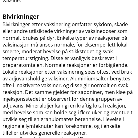
vaksine.
Bivirkninger
Bivirkninger etter vaksinering omfatter sykdom, skade
eller andre utilsiktede virkninger av vaksinedoser som
normalt brukes på dyr. Enkelte typer av reaksjoner på
vaksinasjon må anses normale, for eksempel lett lokal
smerte, moderat hevelse på stikkstedet og svak
temperaturstigning. Disse er vanligvis beskrevet i
preparatomtalen. Normale reaksjoner er forbigående.
Lokale reaksjoner etter vaksinering sees oftest ved bruk
av adjuvansholdige vaksiner. Aluminiumsalter benyttes
ofte i inaktiverte vaksiner, og disse gir normalt en svak
reaksjon. Det samme gjelder for saponiner, men kløe på
injeksjonsstedet er observert for denne gruppen av
adjuvans. Mineraloljer kan gi en kraftig lokal reaksjon,
med hevelse som kan holde seg i flere uker og eventuelt
utvikle seg til en granulomatøs betennelse. Hevelse i
regionale lymfeknuter kan forekomme, og i enkelte
tilfeller utvikles generelle reaksjoner.