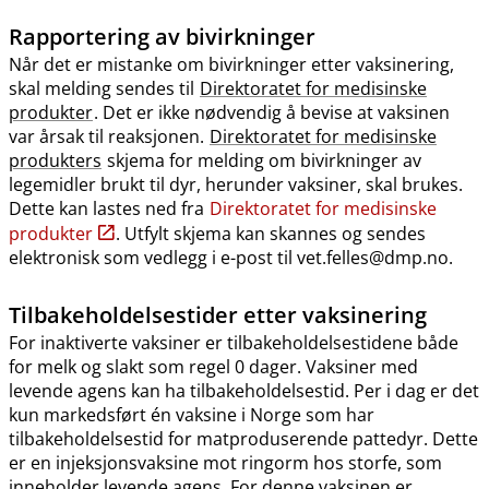
Rapportering av bivirkninger
Når det er mistanke om bivirkninger etter vaksinering,
skal melding sendes til
Direktoratet for medisinske
produkter
. Det er ikke nødvendig å bevise at vaksinen
var årsak til reaksjonen.
Direktoratet for medisinske
produkters
skjema for melding om bivirkninger av
legemidler brukt til dyr, herunder vaksiner, skal brukes.
Dette kan lastes ned fra
Direktoratet for medisinske
produkter
. Utfylt skjema kan skannes og sendes
elektronisk som vedlegg i e-post til vet.felles@dmp.no.
Tilbakeholdelsestider etter vaksinering
For inaktiverte vaksiner er tilbakeholdelsestidene både
for melk og slakt som regel 0 dager. Vaksiner med
levende agens kan ha tilbakeholdelsestid. Per i dag er det
kun markedsført én vaksine i Norge som har
tilbakeholdelsestid for matproduserende pattedyr. Dette
er en injeksjonsvaksine mot ringorm hos storfe, som
inneholder levende agens. For denne vaksinen er