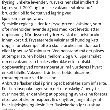
frysing. Enkelte levende virusvaksiner skal imidlertid
lagres ved -20°C, og for slike vaksiner vil «levetid​/​
brukstid» bli forkortet ved lagring ved
kjøleromstemperatur.
Spesielle regler gjelder for frysetørrede vaksiner, som
ofte inneholder levende agens med kort levetid etter
oppløsning. Når disse rehydreres, skal de helst brukes
innen kort tid. Frysetørrede vaksiner til hund og katt
oppgis for eksempel ofte å skulle brukes umiddelbart
eller i løpet av 30 minutter. Ved henstand må det påses
at temperaturen holdes mellom 2 og 8°C. Spørsmålet
om en vaksine kan brukes eller ikke etter utilsiktet
oppbevaring ved romtemperatur, må vurderes i hvert
enkelt tilfelle. Vaksiner bør helst holde tilnærmet
romtemperatur ved injeksjon.
Anbrutte flasker skal i prinsippet betraktes som infiserte.
For flerdosepakninger som det er ønskelig å benytte
over noe tid, er det viktig at oppsuging av vaksine foretas
etter aseptiske prinsipper. Bruk nytt engangsutstyr til
hver injeksjon, og desinfiser flaskekorken før uttak av