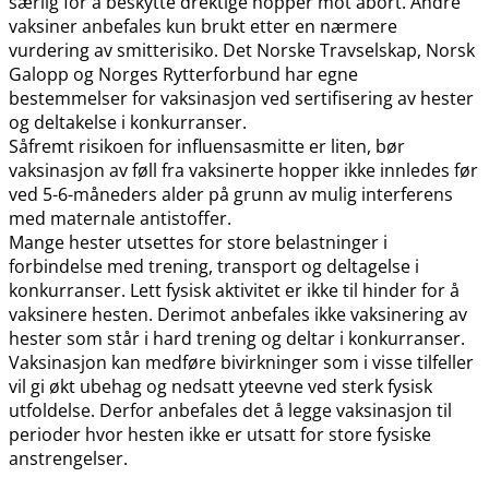
særlig for å beskytte drektige hopper mot abort. Andre
vaksiner anbefales kun brukt etter en nærmere
vurdering av smitterisiko. Det Norske Travselskap, Norsk
Galopp og Norges Rytterforbund har egne
bestemmelser for vaksinasjon ved sertifisering av hester
og deltakelse i konkurranser.
Såfremt risikoen for influensasmitte er liten, bør
vaksinasjon av føll fra vaksinerte hopper ikke innledes før
ved 5-6-måneders alder på grunn av mulig interferens
med maternale antistoffer.
Mange hester utsettes for store belastninger i
forbindelse med trening, transport og deltagelse i
konkurranser. Lett fysisk aktivitet er ikke til hinder for å
vaksinere hesten. Derimot anbefales ikke vaksinering av
hester som står i hard trening og deltar i konkurranser.
Vaksinasjon kan medføre bivirkninger som i visse tilfeller
vil gi økt ubehag og nedsatt yteevne ved sterk fysisk
utfoldelse. Derfor anbefales det å legge vaksinasjon til
perioder hvor hesten ikke er utsatt for store fysiske
anstrengelser.