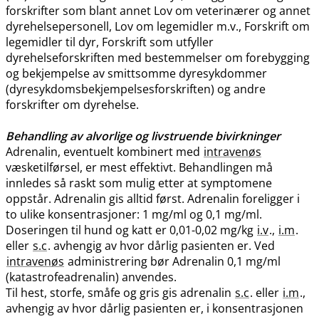
forskrifter som blant annet Lov om veterinærer og annet
dyrehelsepersonell, Lov om legemidler m.v., Forskrift om
legemidler til dyr, Forskrift som utfyller
dyrehelseforskriften med bestemmelser om forebygging
og bekjempelse av smittsomme dyresykdommer
(dyresykdomsbekjempelsesforskriften) og andre
forskrifter om dyrehelse.
Behandling av alvorlige og livstruende bivirkninger
Adrenalin, eventuelt kombinert med
intravenøs
væsketilførsel, er mest effektivt. Behandlingen må
innledes så raskt som mulig etter at symptomene
oppstår. Adrenalin gis alltid først. Adrenalin foreligger i
to ulike konsentrasjoner: 1 mg/ml og 0,1 mg​/​ml.
Doseringen til hund og katt er 0,01-0,02 mg/kg
i.v
.,
i.m
.
eller
s.c
. avhengig av hvor dårlig pasienten er. Ved
intravenøs
administrering bør Adrenalin 0,1 mg/ml
(katastrofeadrenalin) anvendes.
Til hest, storfe, småfe og gris gis adrenalin
s.c
. eller
i.m
.,
avhengig av hvor dårlig pasienten er, i konsentrasjonen