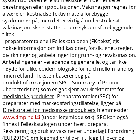
besetningen eller i populasjonen. Vaksinasjon regnes for
å være en kostnadseffektiv måte å forebygge
sykdommer på, men det er viktig å understreke at
vaksinasjon ikke erstatter andre sykdomsforebyggende
tiltak.
I preparatomtalene i Felleskatalogen (FK-tekst) gis
nøkkelinformasjon om indikasjoner, forsiktighetsregler,
bivirkninger og anbefalinger for grunn- og revaksinasjon.
Anbefalingene er veiledende og generelle, og tar ikke
høyde for ulike epidemiologiske forhold mellom land og
innen et land. Teksten baserer seg på
produktinformasjonen (SPC =Summary of Product
Characteristics) som er godkjent av
Direktoratet for
medisinske produkter
. Preparatomtaler (SPC) for
preparater med markedsføringstillatelse, ligger på
Direktoratet for medisinske produkters
hjemmesider
www.dmp.no
(under legemiddelsøk). SPC kan også
finnes i Felleskatalogen under hvert preparat.
Rekvirering og bruk av vaksiner er underlagt Forordning
(EU) 2019/6 om legemidler til dyr, i tillegg til lover og