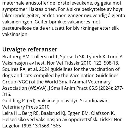
maternale antistoffer de første leveukene, og geita mot
symptomer i laktasjonen. For å sikre beskyttelse av høyt
lakterende geiter, er det noen ganger nødvendig å gjenta
vaksineringen. Geiter bør ikke vaksineres mot
pasteurellose da de er utsatt for bivirkninger etter slik
vaksinasjon.
Utvalgte referanser
Bratberg AM, Tollersrud T, Sjurseth SK, Lybeck K, Lund A.
Vaksinasjon av hest. Nor Vet Tidsskr 2010; 122: 508-18.
Squires RA, et al. 2024 guidelines for the vaccination of
dogs and cats-compiled by the Vaccination Guidelines
Group (VGG) of the World Small Animal Veterinary
Association (WSAVA). J Small Anim Pract 65.5 (2024): 277-
316.
Gudding R. (ed). Vaksinasjon av dyr. Scandinavian
Veterinary Press 2010
Leira HL, Berg RE, Baalsrud KJ, Eggen BM, Olafsson K.
Helserisiko ved vaksinasjon av oppdrettsfisk. Tidskr Nor
Lægefor 1993;13:1563-1565