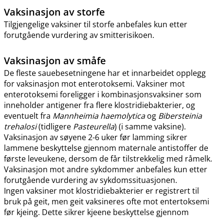
Vaksinasjon av storfe
Tilgjengelige vaksiner til storfe anbefales kun etter
forutgående vurdering av smitterisikoen.
Vaksinasjon av småfe
De fleste sauebesetningene har et innarbeidet opplegg
for vaksinasjon mot enterotoksemi. Vaksiner mot
enterotoksemi foreligger i kombinasjonsvaksiner som
inneholder antigener fra flere klostridiebakterier, og
eventuelt fra
Mannheimia haemolytica
og
Bibersteinia
trehalosi
(tidligere
Pasteurella
) (i samme vaksine).
Vaksinasjon av søyene 2-6 uker før lamming sikrer
lammene beskyttelse gjennom maternale antistoffer de
første leveukene, dersom de får tilstrekkelig med råmelk.
Vaksinasjon mot andre sykdommer anbefales kun etter
forutgående vurdering av sykdomssituasjonen.
Ingen vaksiner mot klostridiebakterier er registrert til
bruk på geit, men geit vaksineres ofte mot entertoksemi
før kjeing. Dette sikrer kjeene beskyttelse gjennom