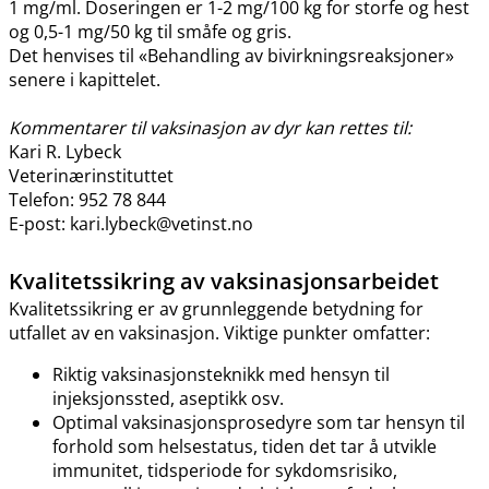
1 mg​/​ml. Doseringen er 1-2 mg/100 kg for storfe og hest
og 0,5-1 mg/50 kg til småfe og gris.
Det henvises til «Behandling av bivirkningsreaksjoner»
senere i kapittelet.
Kommentarer til vaksinasjon av dyr kan rettes til:
Kari R. Lybeck
Veterinærinstituttet
Telefon: 952 78 844
E-post: kari.lybeck@vetinst.no
Kvalitetssikring av vaksinasjonsarbeidet
Kvalitetssikring er av grunnleggende betydning for
utfallet av en vaksinasjon. Viktige punkter omfatter:
Riktig vaksinasjonsteknikk med hensyn til
injeksjonssted, aseptikk osv.
Optimal vaksinasjonsprosedyre som tar hensyn til
forhold som helsestatus, tiden det tar å utvikle
immunitet, tidsperiode for sykdomsrisiko,