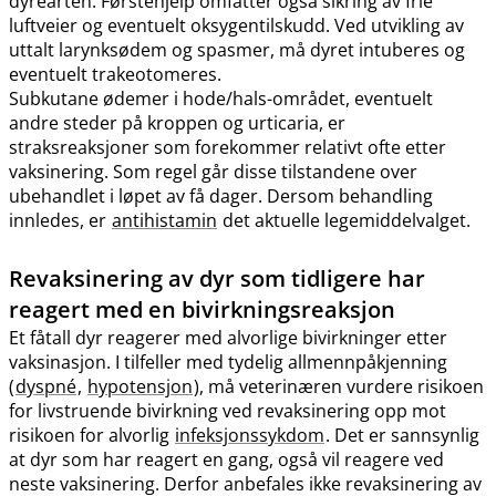
dyrearten. Førstehjelp omfatter også sikring av frie
luftveier og eventuelt oksygentilskudd. Ved utvikling av
uttalt larynksødem og spasmer, må dyret intuberes og
eventuelt trakeotomeres.
Subkutane ødemer i hode​/​hals-området, eventuelt
andre steder på kroppen og urticaria, er
straksreaksjoner som forekommer relativt ofte etter
vaksinering. Som regel går disse tilstandene over
ubehandlet i løpet av få dager. Dersom behandling
innledes, er
antihistamin
det aktuelle legemiddelvalget.
Revaksinering av dyr som tidligere har
reagert med en bivirkningsreaksjon
Et fåtall dyr reagerer med alvorlige bivirkninger etter
vaksinasjon. I tilfeller med tydelig allmennpåkjenning
(
dyspné
,
hypotensjon
), må veterinæren vurdere risikoen
for livstruende bivirkning ved revaksinering opp mot
risikoen for alvorlig
infeksjonssykdom
. Det er sannsynlig
at dyr som har reagert en gang, også vil reagere ved
neste vaksinering. Derfor anbefales ikke revaksinering av