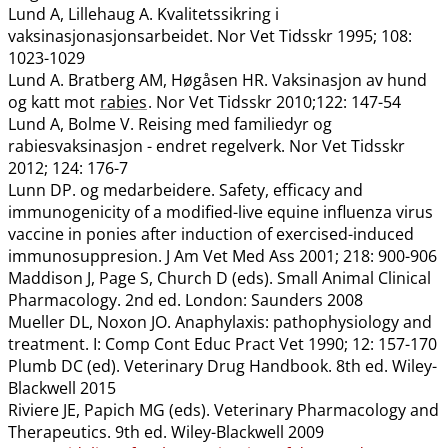
Lund A, Lillehaug A. Kvalitetssikring i
vaksinasjonasjonsarbeidet. Nor Vet Tidsskr 1995; 108:
1023-1029
Lund A. Bratberg AM, Høgåsen HR. Vaksinasjon av hund
og katt mot
rabies
. Nor Vet Tidsskr 2010;122: 147-54
Lund A, Bolme V. Reising med familiedyr og
rabiesvaksinasjon - endret regelverk. Nor Vet Tidsskr
2012; 124: 176-7
Lunn DP. og medarbeidere. Safety, efficacy and
immunogenicity of a modified-live equine influenza virus
vaccine in ponies after induction of exercised-induced
immunosuppresion. J Am Vet Med Ass 2001; 218: 900-906
Maddison J, Page S, Church D (eds). Small Animal Clinical
Pharmacology. 2nd ed. London: Saunders 2008
Mueller DL, Noxon JO. Anaphylaxis: pathophysiology and
treatment. I: Comp Cont Educ Pract Vet 1990; 12: 157-170
Plumb DC (ed). Veterinary Drug Handbook. 8th ed. Wiley-
Blackwell 2015
Riviere JE, Papich MG (eds). Veterinary Pharmacology and
Therapeutics. 9th ed. Wiley-Blackwell 2009