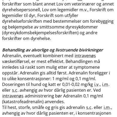
forskrifter som blant annet Lov om veterinærer og annet
dyrehelsepersonell, Lov om legemidler m.v., Forskrift om
legemidler til dyr, Forskrift som utfyller
dyrehelseforskriften med bestemmelser om forebygging
og bekjempelse av smittsomme dyresykdommer
(dyresykdomsbekjempelsesforskriften) og andre
forskrifter om dyrehelse.
Behandling av alvorlige og livstruende bivirkninger
Adrenalin, eventuelt kombinert med
intravenøs
væsketilførsel, er mest effektivt. Behandlingen må
innledes så raskt som mulig etter at symptomene
oppstår. Adrenalin gis alltid først. Adrenalin foreligger i
to ulike konsentrasjoner: 1 mg/ml og 0,1 mg​/​ml.
Doseringen til hund og katt er 0,01-0,02 mg/kg
i.v
.,
i.m
.
eller
s.c
. avhengig av hvor dårlig pasienten er. Ved
intravenøs
administrering bør Adrenalin 0,1 mg/ml
(katastrofeadrenalin) anvendes.
Til hest, storfe, småfe og gris gis adrenalin
s.c
. eller
i.m
.,
avhengig av hvor dårlig pasienten er, i konsentrasjonen