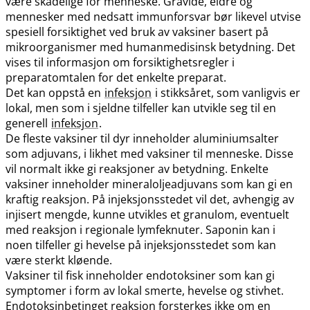
være skadelige for menneske. Gravide, eldre og
mennesker med nedsatt immunforsvar bør likevel utvise
spesiell forsiktighet ved bruk av vaksiner basert på
mikroorganismer med humanmedisinsk betydning. Det
vises til informasjon om forsiktighetsregler i
preparatomtalen for det enkelte preparat.
Det kan oppstå en
infeksjon
i stikksåret, som vanligvis er
lokal, men som i sjeldne tilfeller kan utvikle seg til en
generell
infeksjon
.
De fleste vaksiner til dyr inneholder aluminiumsalter
som adjuvans, i likhet med vaksiner til menneske. Disse
vil normalt ikke gi reaksjoner av betydning. Enkelte
vaksiner inneholder mineraloljeadjuvans som kan gi en
kraftig reaksjon. På injeksjonsstedet vil det, avhengig av
injisert mengde, kunne utvikles et granulom, eventuelt
med reaksjon i regionale lymfeknuter. Saponin kan i
noen tilfeller gi hevelse på injeksjonsstedet som kan
være sterkt kløende.
Vaksiner til fisk inneholder endotoksiner som kan gi
symptomer i form av lokal smerte, hevelse og stivhet.
Endotoksinbetinget reaksjon forsterkes ikke om en