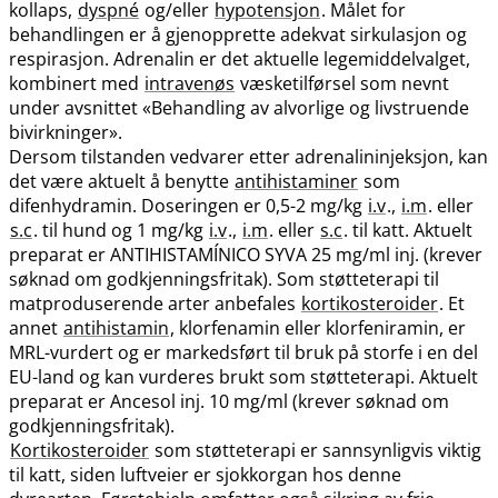
kollaps,
dyspné
og​/​eller
hypotensjon
. Målet for
behandlingen er å gjenopprette adekvat sirkulasjon og
respirasjon. Adrenalin er det aktuelle legemiddelvalget,
kombinert med
intravenøs
væsketilførsel som nevnt
under avsnittet «Behandling av alvorlige og livstruende
bivirkninger».
Dersom tilstanden vedvarer etter adrenalininjeksjon, kan
det være aktuelt å benytte
antihistaminer
som
difenhydramin. Doseringen er 0,5-2 mg/kg
i.v
.,
i.m
. eller
s.c
. til hund og 1 mg/kg
i.v
.,
i.m
. eller
s.c
. til katt. Aktuelt
preparat er ANTIHISTAMÍNICO SYVA 25 mg/ml inj. (krever
søknad om godkjenningsfritak). Som støtteterapi til
matproduserende arter anbefales
kortikosteroider
. Et
annet
antihistamin
, klorfenamin eller klorfeniramin, er
MRL-vurdert og er markedsført til bruk på storfe i en del
EU-land og kan vurderes brukt som støtteterapi. Aktuelt
preparat er Ancesol inj. 10 mg/ml (krever søknad om
godkjenningsfritak).
Kortikosteroider
som støtteterapi er sannsynligvis viktig
til katt, siden luftveier er sjokkorgan hos denne