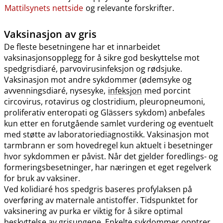
Mattilsynets nettside
og relevante forskrifter.
Vaksinasjon av gris
De fleste besetningene har et innarbeidet
vaksinasjonsopplegg for å sikre god beskyttelse mot
spedgrisdiaré, parvovirusinfeksjon og rødsjuke.
Vaksinasjon mot andre sykdommer (ødemsyke og
avvenningsdiaré, nysesyke,
infeksjon
med porcint
circovirus, rotavirus og clostridium, pleuropneumoni,
proliferativ enteropati og Glässers sykdom) anbefales
kun etter en forutgående samlet vurdering og eventuelt
med støtte av laboratoriediagnostikk. Vaksinasjon mot
tarmbrann er som hovedregel kun aktuelt i besetninger
hvor sykdommen er påvist. Når det gjelder foredlings- og
formeringsbesetninger, har næringen et eget regelverk
for bruk av vaksiner.
Ved kolidiaré hos spedgris baseres profylaksen på
overføring av maternale antistoffer. Tidspunktet for
vaksinering av purka er viktig for å sikre optimal
beskyttelse av grisungene. Enkelte sykdommer opptrer