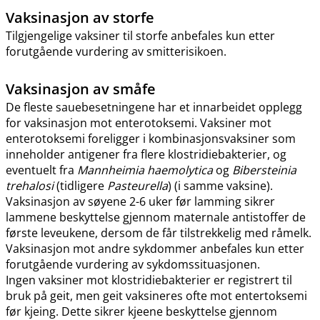
Vaksinasjon av storfe
Tilgjengelige vaksiner til storfe anbefales kun etter
forutgående vurdering av smitterisikoen.
Vaksinasjon av småfe
De fleste sauebesetningene har et innarbeidet opplegg
for vaksinasjon mot enterotoksemi. Vaksiner mot
enterotoksemi foreligger i kombinasjonsvaksiner som
inneholder antigener fra flere klostridiebakterier, og
eventuelt fra
Mannheimia haemolytica
og
Bibersteinia
trehalosi
(tidligere
Pasteurella
) (i samme vaksine).
Vaksinasjon av søyene 2-6 uker før lamming sikrer
lammene beskyttelse gjennom maternale antistoffer de
første leveukene, dersom de får tilstrekkelig med råmelk.
Vaksinasjon mot andre sykdommer anbefales kun etter
forutgående vurdering av sykdomssituasjonen.
Ingen vaksiner mot klostridiebakterier er registrert til
bruk på geit, men geit vaksineres ofte mot entertoksemi
før kjeing. Dette sikrer kjeene beskyttelse gjennom