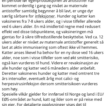
en periode før egenproduksjonen av antistoffer har
kommet ordentlig i gang og nivået av maternale
antistoffer samtidig begynner å bli lavt, er unge dyr
særlig sårbare for
infeksjoner
. Hunder og katter kan
vaksineres fra 7-8 ukers alder, og i visse tilfeller allerede
ved 6 ukers alder. En må imidlertid regne med redusert
effekt ved disse tidspunktene, og vaksineringen må
gjentas for å sikre tilfredsstillende beskyttelse. Ved ca. 12
ukers alder er nivået av maternale antistoffer generelt så
lavt at aktiv immunisering som oftest ikke vil hemmes.
Katter anses likevel ha behov for en ny dose ved 16 ukers
alder, noe som i visse tilfeller som ved økt smitterisiko,
også kan vurderes til hund. Videre er revaksinasjon av
alle hunder og katter ved 6 måneders alder anbefalt.
Deretter vaksineres hunder og katter med omtrent tre
års intervaller, eventuelt årlig mot calici- og
herpesvirusinfeksjon dersom smitterisikoen vurderes
som høy.
Spesielle vilkår gjelder for innførsel til Norge og land i EU​/​
EØS-området av hund, katt og ilder som er på reise med
sin eier. For detaljerte opplysninger vises det til