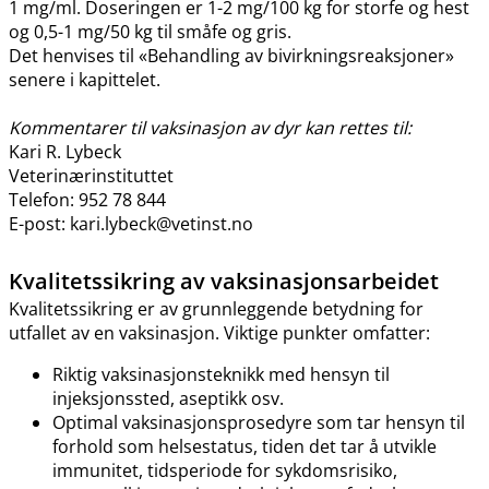
1 mg​/​ml. Doseringen er 1-2 mg/100 kg for storfe og hest
og 0,5-1 mg/50 kg til småfe og gris.
Det henvises til «Behandling av bivirkningsreaksjoner»
senere i kapittelet.
Kommentarer til vaksinasjon av dyr kan rettes til:
Kari R. Lybeck
Veterinærinstituttet
Telefon: 952 78 844
E-post: kari.lybeck@vetinst.no
Kvalitetssikring av vaksinasjonsarbeidet
Kvalitetssikring er av grunnleggende betydning for
utfallet av en vaksinasjon. Viktige punkter omfatter:
Riktig vaksinasjonsteknikk med hensyn til
injeksjonssted, aseptikk osv.
Optimal vaksinasjonsprosedyre som tar hensyn til
forhold som helsestatus, tiden det tar å utvikle
immunitet, tidsperiode for sykdomsrisiko,