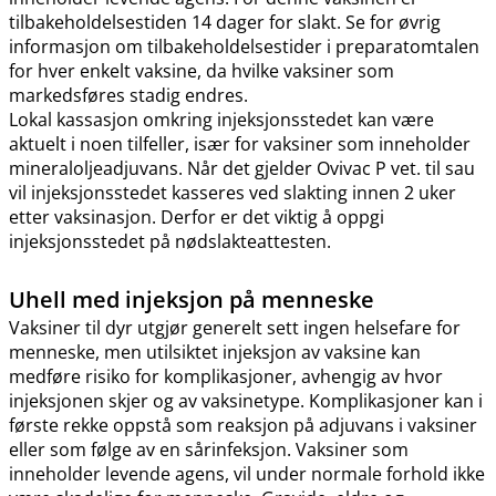
tilbakeholdelsestiden 14 dager for slakt. Se for øvrig
informasjon om tilbakeholdelsestider i preparatomtalen
for hver enkelt vaksine, da hvilke vaksiner som
markedsføres stadig endres.
Lokal kassasjon omkring injeksjonsstedet kan være
aktuelt i noen tilfeller, især for vaksiner som inneholder
mineraloljeadjuvans. Når det gjelder Ovivac P vet. til sau
vil injeksjonsstedet kasseres ved slakting innen 2 uker
etter vaksinasjon. Derfor er det viktig å oppgi
injeksjonsstedet på nødslakteattesten.
Uhell med injeksjon på menneske
Vaksiner til dyr utgjør generelt sett ingen helsefare for
menneske, men utilsiktet injeksjon av vaksine kan
medføre risiko for komplikasjoner, avhengig av hvor
injeksjonen skjer og av vaksinetype. Komplikasjoner kan i
første rekke oppstå som reaksjon på adjuvans i vaksiner
eller som følge av en sårinfeksjon. Vaksiner som
inneholder levende agens, vil under normale forhold ikke