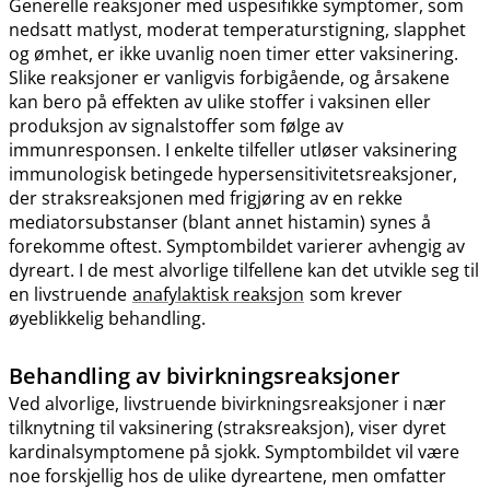
Generelle reaksjoner med uspesifikke symptomer, som
nedsatt matlyst, moderat temperaturstigning, slapphet
og ømhet, er ikke uvanlig noen timer etter vaksinering.
Slike reaksjoner er vanligvis forbigående, og årsakene
kan bero på effekten av ulike stoffer i vaksinen eller
produksjon av signalstoffer som følge av
immunresponsen. I enkelte tilfeller utløser vaksinering
immunologisk betingede hypersensitivitetsreaksjoner,
der straksreaksjonen med frigjøring av en rekke
mediatorsubstanser (blant annet histamin) synes å
forekomme oftest. Symptombildet varierer avhengig av
dyreart. I de mest alvorlige tilfellene kan det utvikle seg til
en livstruende
anafylaktisk reaksjon
som krever
øyeblikkelig behandling.
Behandling av bivirkningsreaksjoner
Ved alvorlige, livstruende bivirkningsreaksjoner i nær
tilknytning til vaksinering (straksreaksjon), viser dyret
kardinalsymptomene på sjokk. Symptombildet vil være
noe forskjellig hos de ulike dyreartene, men omfatter