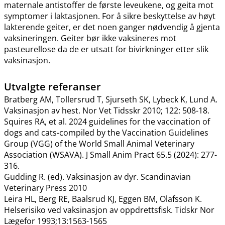
maternale antistoffer de første leveukene, og geita mot
symptomer i laktasjonen. For å sikre beskyttelse av høyt
lakterende geiter, er det noen ganger nødvendig å gjenta
vaksineringen. Geiter bør ikke vaksineres mot
pasteurellose da de er utsatt for bivirkninger etter slik
vaksinasjon.
Utvalgte referanser
Bratberg AM, Tollersrud T, Sjurseth SK, Lybeck K, Lund A.
Vaksinasjon av hest. Nor Vet Tidsskr 2010; 122: 508-18.
Squires RA, et al. 2024 guidelines for the vaccination of
dogs and cats-compiled by the Vaccination Guidelines
Group (VGG) of the World Small Animal Veterinary
Association (WSAVA). J Small Anim Pract 65.5 (2024): 277-
316.
Gudding R. (ed). Vaksinasjon av dyr. Scandinavian
Veterinary Press 2010
Leira HL, Berg RE, Baalsrud KJ, Eggen BM, Olafsson K.
Helserisiko ved vaksinasjon av oppdrettsfisk. Tidskr Nor
Lægefor 1993;13:1563-1565