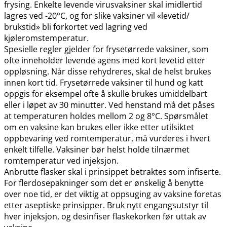
frysing. Enkelte levende virusvaksiner skal imidlertid
lagres ved -20°C, og for slike vaksiner vil «levetid​/​
brukstid» bli forkortet ved lagring ved
kjøleromstemperatur.
Spesielle regler gjelder for frysetørrede vaksiner, som
ofte inneholder levende agens med kort levetid etter
oppløsning. Når disse rehydreres, skal de helst brukes
innen kort tid. Frysetørrede vaksiner til hund og katt
oppgis for eksempel ofte å skulle brukes umiddelbart
eller i løpet av 30 minutter. Ved henstand må det påses
at temperaturen holdes mellom 2 og 8°C. Spørsmålet
om en vaksine kan brukes eller ikke etter utilsiktet
oppbevaring ved romtemperatur, må vurderes i hvert
enkelt tilfelle. Vaksiner bør helst holde tilnærmet
romtemperatur ved injeksjon.
Anbrutte flasker skal i prinsippet betraktes som infiserte.
For flerdosepakninger som det er ønskelig å benytte
over noe tid, er det viktig at oppsuging av vaksine foretas
etter aseptiske prinsipper. Bruk nytt engangsutstyr til
hver injeksjon, og desinfiser flaskekorken før uttak av