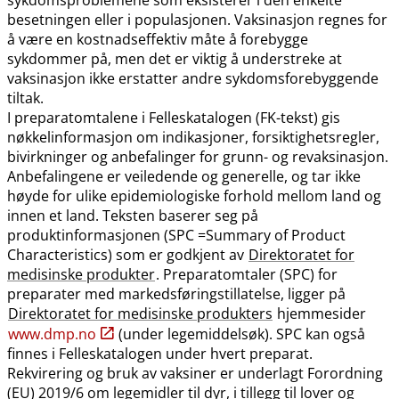
besetningen eller i populasjonen. Vaksinasjon regnes for
å være en kostnadseffektiv måte å forebygge
sykdommer på, men det er viktig å understreke at
vaksinasjon ikke erstatter andre sykdomsforebyggende
tiltak.
I preparatomtalene i Felleskatalogen (FK-tekst) gis
nøkkelinformasjon om indikasjoner, forsiktighetsregler,
bivirkninger og anbefalinger for grunn- og revaksinasjon.
Anbefalingene er veiledende og generelle, og tar ikke
høyde for ulike epidemiologiske forhold mellom land og
innen et land. Teksten baserer seg på
produktinformasjonen (SPC =Summary of Product
Characteristics) som er godkjent av
Direktoratet for
medisinske produkter
. Preparatomtaler (SPC) for
preparater med markedsføringstillatelse, ligger på
Direktoratet for medisinske produkters
hjemmesider
www.dmp.no
(under legemiddelsøk). SPC kan også
finnes i Felleskatalogen under hvert preparat.
Rekvirering og bruk av vaksiner er underlagt Forordning
(EU) 2019/6 om legemidler til dyr, i tillegg til lover og