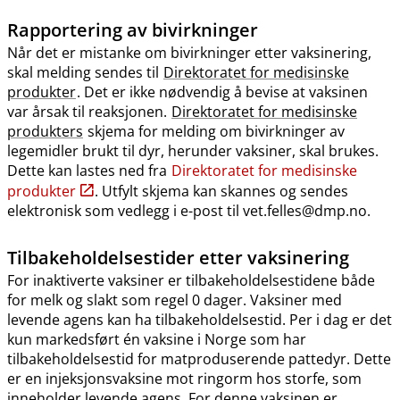
Rapportering av bivirkninger
Når det er mistanke om bivirkninger etter vaksinering,
skal melding sendes til
Direktoratet for medisinske
produkter
. Det er ikke nødvendig å bevise at vaksinen
var årsak til reaksjonen.
Direktoratet for medisinske
produkters
skjema for melding om bivirkninger av
legemidler brukt til dyr, herunder vaksiner, skal brukes.
Dette kan lastes ned fra
Direktoratet for medisinske
produkter
. Utfylt skjema kan skannes og sendes
elektronisk som vedlegg i e-post til vet.felles@dmp.no.
Tilbakeholdelsestider etter vaksinering
For inaktiverte vaksiner er tilbakeholdelsestidene både
for melk og slakt som regel 0 dager. Vaksiner med
levende agens kan ha tilbakeholdelsestid. Per i dag er det
kun markedsført én vaksine i Norge som har
tilbakeholdelsestid for matproduserende pattedyr. Dette
er en injeksjonsvaksine mot ringorm hos storfe, som
inneholder levende agens. For denne vaksinen er