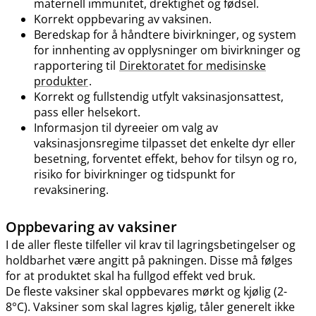
maternell immunitet, drektighet og fødsel.
Korrekt oppbevaring av vaksinen.
Beredskap for å håndtere bivirkninger, og system
for innhenting av opplysninger om bivirkninger og
rapportering til
Direktoratet for medisinske
produkter
.
Korrekt og fullstendig utfylt vaksinasjonsattest,
pass eller helsekort.
Informasjon til dyreeier om valg av
vaksinasjonsregime tilpasset det enkelte dyr eller
besetning, forventet effekt, behov for tilsyn og ro,
risiko for bivirkninger og tidspunkt for
revaksinering.
Oppbevaring av vaksiner
I de aller fleste tilfeller vil krav til lagringsbetingelser og
holdbarhet være angitt på pakningen. Disse må følges
for at produktet skal ha fullgod effekt ved bruk.
De fleste vaksiner skal oppbevares mørkt og kjølig (2-
8°C). Vaksiner som skal lagres kjølig, tåler generelt ikke