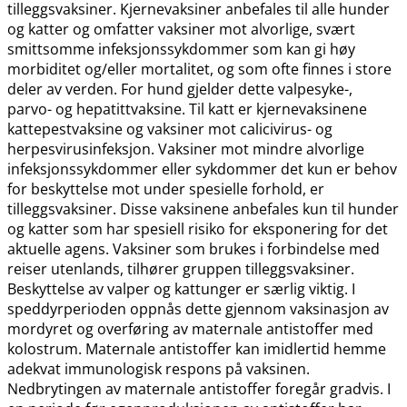
tilleggsvaksiner. Kjernevaksiner anbefales til alle hunder
og katter og omfatter vaksiner mot alvorlige, svært
smittsomme infeksjonssykdommer som kan gi høy
morbiditet og​/​eller mortalitet, og som ofte finnes i store
deler av verden. For hund gjelder dette valpesyke-,
parvo- og hepatittvaksine. Til katt er kjernevaksinene
kattepestvaksine og vaksiner mot calicivirus- og
herpesvirusinfeksjon. Vaksiner mot mindre alvorlige
infeksjonssykdommer eller sykdommer det kun er behov
for beskyttelse mot under spesielle forhold, er
tilleggsvaksiner. Disse vaksinene anbefales kun til hunder
og katter som har spesiell risiko for eksponering for det
aktuelle agens. Vaksiner som brukes i forbindelse med
reiser utenlands, tilhører gruppen tilleggsvaksiner.
Beskyttelse av valper og kattunger er særlig viktig. I
speddyrperioden oppnås dette gjennom vaksinasjon av
mordyret og overføring av maternale antistoffer med
kolostrum. Maternale antistoffer kan imidlertid hemme
adekvat immunologisk respons på vaksinen.
Nedbrytingen av maternale antistoffer foregår gradvis. I