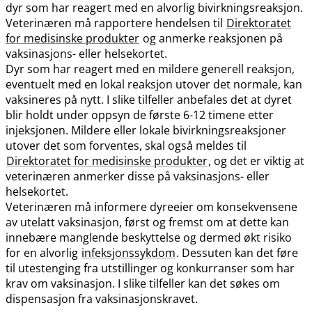
dyr som har reagert med en alvorlig bivirkningsreaksjon.
Veterinæren må rapportere hendelsen til
Direktoratet
for medisinske produkter
og anmerke reaksjonen på
vaksinasjons- eller helsekortet.
Dyr som har reagert med en mildere generell reaksjon,
eventuelt med en lokal reaksjon utover det normale, kan
vaksineres på nytt. I slike tilfeller anbefales det at dyret
blir holdt under oppsyn de første 6-12 timene etter
injeksjonen. Mildere eller lokale bivirkningsreaksjoner
utover det som forventes, skal også meldes til
Direktoratet for medisinske produkter
, og det er viktig at
veterinæren anmerker disse på vaksinasjons- eller
helsekortet.
Veterinæren må informere dyreeier om konsekvensene
av utelatt vaksinasjon, først og fremst om at dette kan
innebære manglende beskyttelse og dermed økt risiko
for en alvorlig
infeksjonssykdom
. Dessuten kan det føre
til utestenging fra utstillinger og konkurranser som har
krav om vaksinasjon. I slike tilfeller kan det søkes om
dispensasjon fra vaksinasjonskravet.