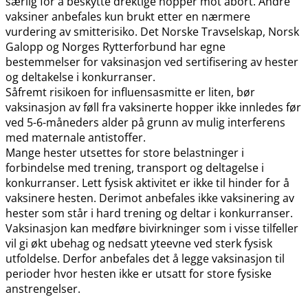
særlig for å beskytte drektige hopper mot abort. Andre
vaksiner anbefales kun brukt etter en nærmere
vurdering av smitterisiko. Det Norske Travselskap, Norsk
Galopp og Norges Rytterforbund har egne
bestemmelser for vaksinasjon ved sertifisering av hester
og deltakelse i konkurranser.
Såfremt risikoen for influensasmitte er liten, bør
vaksinasjon av føll fra vaksinerte hopper ikke innledes før
ved 5-6-måneders alder på grunn av mulig interferens
med maternale antistoffer.
Mange hester utsettes for store belastninger i
forbindelse med trening, transport og deltagelse i
konkurranser. Lett fysisk aktivitet er ikke til hinder for å
vaksinere hesten. Derimot anbefales ikke vaksinering av
hester som står i hard trening og deltar i konkurranser.
Vaksinasjon kan medføre bivirkninger som i visse tilfeller
vil gi økt ubehag og nedsatt yteevne ved sterk fysisk
utfoldelse. Derfor anbefales det å legge vaksinasjon til
perioder hvor hesten ikke er utsatt for store fysiske
anstrengelser.