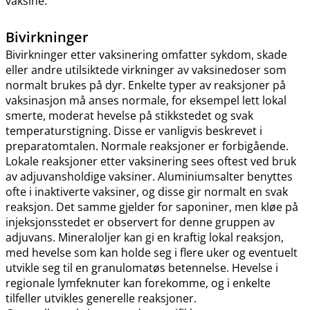
vaksine.
Bivirkninger
Bivirkninger etter vaksinering omfatter sykdom, skade
eller andre utilsiktede virkninger av vaksinedoser som
normalt brukes på dyr. Enkelte typer av reaksjoner på
vaksinasjon må anses normale, for eksempel lett lokal
smerte, moderat hevelse på stikkstedet og svak
temperaturstigning. Disse er vanligvis beskrevet i
preparatomtalen. Normale reaksjoner er forbigående.
Lokale reaksjoner etter vaksinering sees oftest ved bruk
av adjuvansholdige vaksiner. Aluminiumsalter benyttes
ofte i inaktiverte vaksiner, og disse gir normalt en svak
reaksjon. Det samme gjelder for saponiner, men kløe på
injeksjonsstedet er observert for denne gruppen av
adjuvans. Mineraloljer kan gi en kraftig lokal reaksjon,
med hevelse som kan holde seg i flere uker og eventuelt
utvikle seg til en granulomatøs betennelse. Hevelse i
regionale lymfeknuter kan forekomme, og i enkelte
tilfeller utvikles generelle reaksjoner.