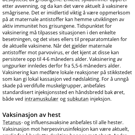
etter avvenning, og da kan det være aktuelt å vaksinere
smågrisene. Det er imidlertid viktig å være oppmerksom
på at maternale antistoffer kan hemme utviklingen av
aktiv immunitet hos grisungene. Tidspunktet for
vaksinering må tilpasses situasjonen i den enkelte
besetningen, og det vises ellers til preparatomtalen for
de aktuelle vaksinene. Når det gjelder maternale
antistoffer mot parvovirus, er det kjent at disse kan
persistere opp til 4-6 måneders alder. Vaksinering av
ungpurker innledes derfor fra 5,5-6 måneders alder.
Vaksinering kan medføre lokale reaksjoner på stikkstedet
som kan gi lokal kassasjon ved nødslakting. For å unngå
skade på verdifulle muskelgrupper, anbefales
standardisert injeksjonssted en håndsbredd bak øret,
både ved
intramuskulær
og
subkutan
injeksjon.
Vaksinasjon av hest
Tetanus
- og influensavaksine anbefales til alle hester.
Vaksinasjon mot herpesvirusinfeksjon kan være aktuelt,