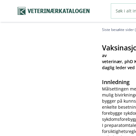
VETERINÆRKATALOGEN
Siste besøkte sider 
Vaksinasj
av
veterinær, phD K
daglig leder ved
Innledning
Målsettingen me
mulig bivirkning
bygger på kunns
enkelte besetnin
forebygge sykdom
sykdomsforebygg
I preparatomtale
forsiktighetsreg