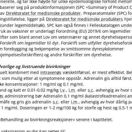
nerelle, og tar ikke høyde for ulike epidemiologiske forhold mello
 baserer seg på produktinformasjonen (SPC =Summary of Product Ch
 av
Direktoratet for medisinske produkter
. Preparatomtaler (SPC) f
gstillatelse, ligger på
Direktoratet for medisinske produkters
hje
(under legemiddelsøk). SPC kan også finnes i Felleskatalogen unde
uk av vaksiner er underlagt Forordning (EU) 2019/6 om legemidler til
skrifter som blant annet Lov om veterinærer og annet dyrehelseperso
Forskrift om legemidler til dyr, Forskrift som utfyller dyrehelsefor
m forebygging og bekjempelse av smittsomme dyresykdommer
empelsesforskriften) og andre forskrifter om dyrehelse.
vorlige og livstruende bivirkninger
tuelt kombinert med
intravenøs
væsketilførsel, er mest effektivt. 
t som mulig etter at symptomene oppstår. Adrenalin gis alltid først
like konsentrasjoner: 1 mg/ml og 0,1 mg​/​ml.
und og katt er 0,01-0,02 mg/kg
i.v
.,
i.m
. eller
s.c
. avhengig av hvor 
øs
administrering bør Adrenalin 0,1 mg/ml (katastrofeadrenalin) a
 småfe og gris gis adrenalin
s.c
. eller
i.m
., avhengig av hvor dårlig p
1 mg​/​ml. Doseringen er 1-2 mg/100 kg for storfe og hest og 0,5-1 m
 «Behandling av bivirkningsreaksjoner» senere i kapittelet.
vaksinasjon av dyr kan rettes til: