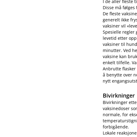
I de aller fleste
Disse må følges f
De fleste vaksine
generelt ikke fry
vaksiner vil «lev
Spesielle regler
levetid etter op
vaksiner til hun
minutter. Ved h
vaksine kan bruk
enkelt tilfelle.
Anbrutte flasker
å benytte over no
nytt engangsutsty
Bivirkninger
Bivirkninger ett
vaksinedoser som
normale, for eks
temperaturstigni
forbigående.
Lokale reaksjone