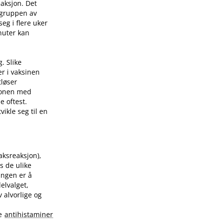
eaksjon. Det
 gruppen av
eg i flere uker
nuter kan
. Slike
er i vaksinen
tløser
sjonen med
e oftest.
ikle seg til en
raksreaksjon),
s de ulike
ingen er å
elvalget,
 alvorlige og
te
antihistaminer