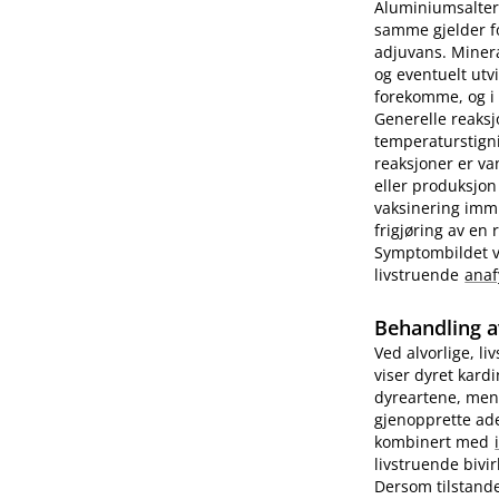
Aluminiumsalter 
samme gjelder fo
adjuvans. Minera
og eventuelt utv
forekomme, og i e
Generelle reaks
temperaturstigni
reaksjoner er va
eller produksjon
vaksinering imm
frigjøring av en
Symptombildet var
livstruende
anaf
Behandling a
Ved alvorlige, li
viser dyret kard
dyreartene, men
gjenopprette ade
kombinert med
livstruende bivi
Dersom tilstande