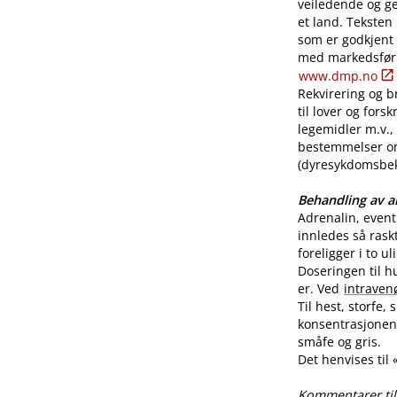
veiledende og ge
et land. Teksten
som er godkjent
med markedsførin
www.dmp.no
Rekvirering og br
til lover og for
legemidler m.v., 
bestemmelser o
(dyresykdomsbekj
Behandling av al
Adrenalin, even
innledes så rask
foreligger i to u
Doseringen til h
er. Ved
intraven
Til hest, storfe,
konsentrasjonen 
småfe og gris.
Det henvises til
Kommentarer til 