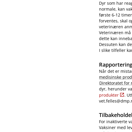
Dyr som har reag
normale, kan vaks
første 6-12 time
forventes, skal 
veterinæren anme
Veterinæren må i
dette kan innebæ
Dessuten kan det
I slike tilfeller
Rapportering
Når det er mista
medisinske prod
Direktoratet for
dyr, herunder va
produkter
. U
vet.felles@dmp.
Tilbakeholdel
For inaktiverte 
Vaksiner med lev