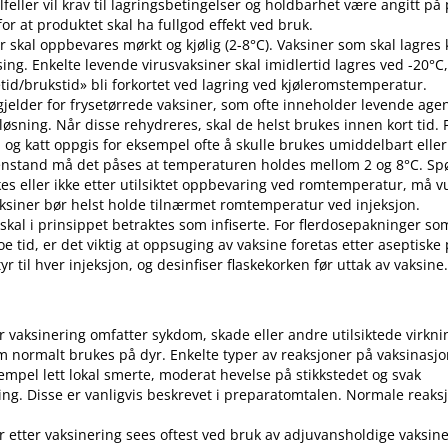
 tilfeller vil krav til lagringsbetingelser og holdbarhet være angitt p
or at produktet skal ha fullgod effekt ved bruk.
r skal oppbevares mørkt og kjølig (2-8°C). Vaksiner som skal lagres k
sing. Enkelte levende virusvaksiner skal imidlertid lagres ved -20°C,
etid​/​brukstid» bli forkortet ved lagring ved kjøleromstemperatur.
 gjelder for frysetørrede vaksiner, som ofte inneholder levende ag
pløsning. Når disse rehydreres, skal de helst brukes innen kort tid.
d og katt oppgis for eksempel ofte å skulle brukes umiddelbart eller 
enstand må det påses at temperaturen holdes mellom 2 og 8°C. S
es eller ikke etter utilsiktet oppbevaring ved romtemperatur, må v
 Vaksiner bør helst holde tilnærmet romtemperatur ved injeksjon.
 skal i prinsippet betraktes som infiserte. For flerdosepakninger so
e tid, er det viktig at oppsuging av vaksine foretas etter aseptiske
r til hver injeksjon, og desinfiser flaskekorken før uttak av vaksine
er vaksinering omfatter sykdom, skade eller andre utilsiktede virkni
 normalt brukes på dyr. Enkelte typer av reaksjoner på vaksinasj
empel lett lokal smerte, moderat hevelse på stikkstedet og svak
ng. Disse er vanligvis beskrevet i preparatomtalen. Normale reaks
r etter vaksinering sees oftest ved bruk av adjuvansholdige vaksine