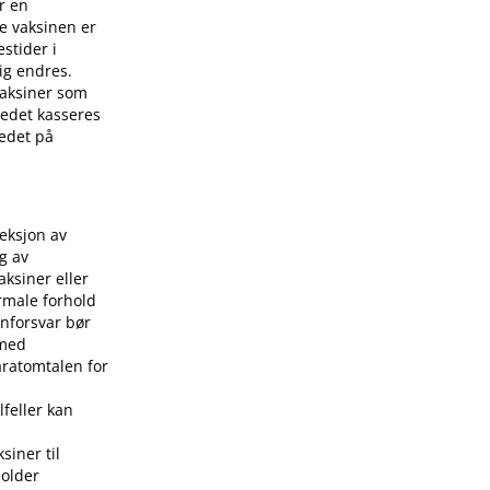
r en
e vaksinen er
stider i
ig endres.
 vaksiner som
stedet kasseres
tedet på
jeksjon av
g av
aksiner eller
rmale forhold
nforsvar bør
 med
aratomtalen for
lfeller kan
siner til
holder