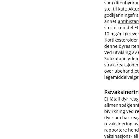
som difenhydram
s.c
. til katt. A
godkjenningsfrit
annet
antihista
storfe i en del 
10 mg/ml (krever
Kortikosteroider
denne dyrearten.
Ved utvikling av
Subkutane ødemer
straksreaksjoner
over ubehandlet 
legemiddelvalge
Revaksinerin
Et fåtall dyr rea
allmennpåkjenni
bivirkning ved r
dyr som har reag
revaksinering av
rapportere hend
vaksinasjons- ell