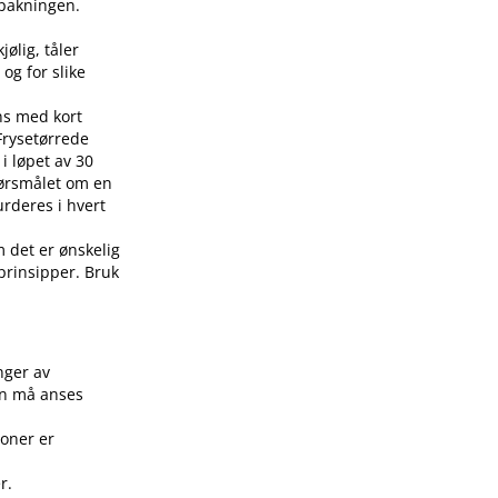
å pakningen.
jølig, tåler
 og for slike
ens med kort
 Frysetørrede
i løpet av 30
pørsmålet om en
urderes i hvert
m det er ønskelig
 prinsipper. Bruk
.
nger av
on må anses
joner er
r.