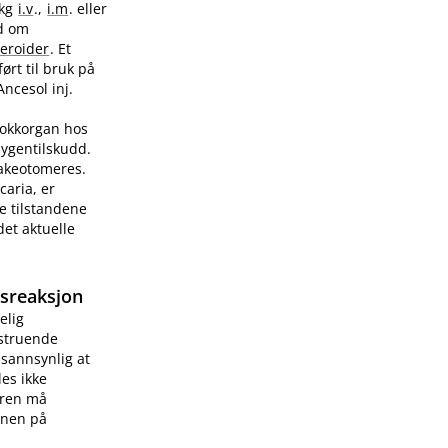
/kg
i.v
.,
i.m
. eller
ad om
teroider
. Et
ørt til bruk på
Ancesol inj.
sjokkorgan hos
sygentilskudd.
rakeotomeres.
caria, er
e tilstandene
et aktuelle
gsreaksjon
elig
vstruende
 sannsynlig at
les ikke
æren må
onen på