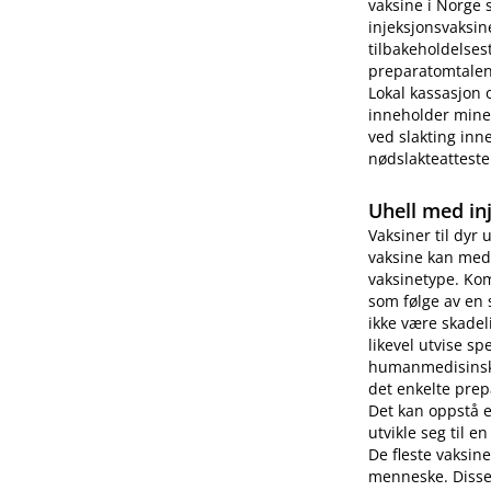
vaksine i Norge 
injeksjonsvaksin
tilbakeholdelses
preparatomtalen 
Lokal kassasjon 
inneholder miner
ved slakting inne
nødslakteatteste
Uhell med in
Vaksiner til dyr 
vaksine kan medf
vaksinetype. Kom
som følge av en 
ikke være skade
likevel utvise s
humanmedisinsk b
det enkelte prep
Det kan oppstå 
utvikle seg til e
De fleste vaksin
menneske. Disse 