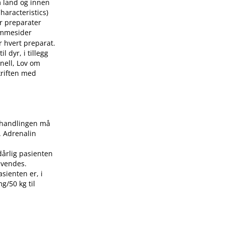
m land og innen
aracteristics)
or preparater
mmesider
r hvert preparat.
 dyr, i tillegg
nell, Lov om
skriften med
Behandlingen må
. Adrenalin
dårlig pasienten
nvendes.
asienten er, i
g/50 kg til