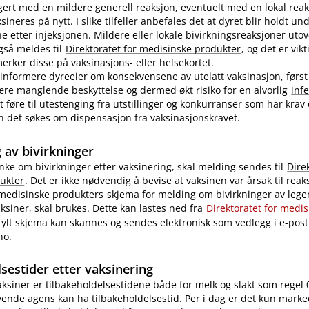
ert med en mildere generell reaksjon, eventuelt med en lokal reak
ineres på nytt. I slike tilfeller anbefales det at dyret blir holdt u
ne etter injeksjonen. Mildere eller lokale bivirkningsreaksjoner uto
også meldes til
Direktoratet for medisinske produkter
, og det er vikt
rker disse på vaksinasjons- eller helsekortet.
nformere dyreeier om konsekvensene av utelatt vaksinasjon, først
re manglende beskyttelse og dermed økt risiko for en alvorlig
inf
 føre til utestenging fra utstillinger og konkurranser som har krav
 kan det søkes om dispensasjon fra vaksinasjonskravet.
 av bivirkninger
nke om bivirkninger etter vaksinering, skal melding sendes til
Dire
ukter
. Det er ikke nødvendig å bevise at vaksinen var årsak til reak
 medisinske produkters
skjema for melding om bivirkninger av legem
ksiner, skal brukes. Dette kan lastes ned fra
Direktoratet for medi
tfylt skjema kan skannes og sendes elektronisk som vedlegg i e-post 
no.
sestider etter vaksinering
vaksiner er tilbakeholdelsestidene både for melk og slakt som regel 
ende agens kan ha tilbakeholdelsestid. Per i dag er det kun marke