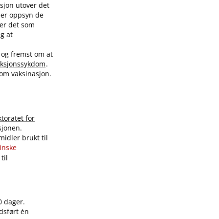
sjon utover det
nder oppsyn de
ver det som
ig at
 og fremst om at
eksjonssykdom
.
 om vaksinasjon.
ktoratet for
sjonen.
idler brukt til
sinske
til
0 dager.
dsført én