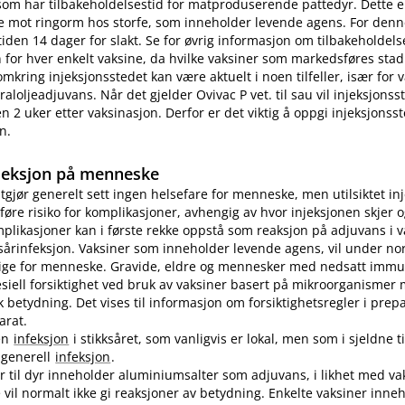
som har tilbakeholdelsestid for matproduserende pattedyr. Dette e
e mot ringorm hos storfe, som inneholder levende agens. For denn
tiden 14 dager for slakt. Se for øvrig informasjon om tilbakeholdelse
for hver enkelt vaksine, da hvilke vaksiner som markedsføres stad
omkring injeksjonsstedet kan være aktuelt i noen tilfeller, især for
aloljeadjuvans. Når det gjelder Ovivac P vet. til sau vil injeksjons
n 2 uker etter vaksinasjon. Derfor er det viktig å oppgi injeksjonss
n.
jeksjon på menneske
utgjør generelt sett ingen helsefare for menneske, men utilsiktet in
øre risiko for komplikasjoner, avhengig av hvor injeksjonen skjer o
plikasjoner kan i første rekke oppstå som reaksjon på adjuvans i v
sårinfeksjon. Vaksiner som inneholder levende agens, vil under no
lige for menneske. Gravide, eldre og mennesker med nedsatt immu
pesiell forsiktighet ved bruk av vaksiner basert på mikroorganismer
etydning. Det vises til informasjon om forsiktighetsregler i prep
arat.
en
infeksjon
i stikksåret, som vanligvis er lokal, men som i sjeldne ti
n generell
infeksjon
.
er til dyr inneholder aluminiumsalter som adjuvans, i likhet med vak
vil normalt ikke gi reaksjoner av betydning. Enkelte vaksiner inne