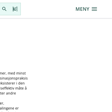
MENY
mmer, med minst
ksinasjonspraksis
sisterer i den
seffektiv måte å
tter andre
er,
falingene er