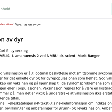
deaktiver
(
)
Vaksinasjon av dyr
on av dyr
ari R. Lybeck og
 VELIS, 1. amanuensis 2 ved NMBU, dr. scient. Marit Bangen
d vaksinasjon er å gi optimal beskyttelse mot smittsomme sykdo
er for det enkelte dyr og for dyrepopulasjonen som helhet. God va
kap om vaksinen og på kjennskap til de sykdomsproblemene som ek
gen eller i populasjonen. Vaksinasjon regnes for å være en kostnad
mer på, men det er viktig å understreke at vaksinasjon ikke ersta
ende tiltak.
ne i Felleskatalogen (FK-tekst) gis nøkkelinformasjon om indikasjon
ler, bivirkninger og anbefalinger for grunn- og revaksinasjon. Anbe