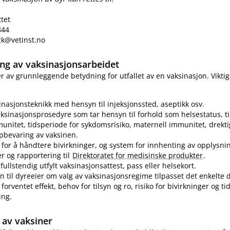
ttet
844
eck@vetinst.no
ring av vaksinasjonsarbeidet
 er av grunnleggende betydning for utfallet av en vaksinasjon. Vikti
sinasjonsteknikk med hensyn til injeksjonssted, aseptikk osv.
ksinasjonsprosedyre som tar hensyn til forhold som helsestatus, ti
munitet, tidsperiode for sykdomsrisiko, maternell immunitet, drekti
pbevaring av vaksinen.
for å håndtere bivirkninger, og system for innhenting av opplysn
er og rapportering til
Direktoratet for medisinske produkter
.
fullstendig utfylt vaksinasjonsattest, pass eller helsekort.
n til dyreeier om valg av vaksinasjonsregime tilpasset det enkelte d
forventet effekt, behov for tilsyn og ro, risiko for bivirkninger og t
ing.
av vaksiner