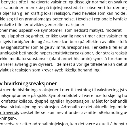
benyttes ofte i inaktiverte vaksiner, og disse gir normalt en svak r
r saponiner, men kløe på injeksjonsstedet er observert for denne
loljer kan gi en kraftig lokal reaksjon, med hevelse som kan holde s
ikle seg til en granulomatøs betennelse. Hevelse i regionale lymfek
nkelte tilfeller utvikles generelle reaksjoner.
joner med uspesifikke symptomer, som nedsatt matlyst, moderat
ng, slapphet og ømhet, er ikke uvanlig noen timer etter vaksinering
nligvis forbigående, og årsakene kan bero på effekten av ulike stoff
 av signalstoffer som følge av immunresponsen. I enkelte tilfeller u
unologisk betingede hypersensitivitetsreaksjoner, der straksreak
 rekke mediatorsubstanser (blant annet histamin) synes å forekomm
ierer avhengig av dyreart. I de mest alvorlige tilfellene kan det utv
ylaktisk reaksjon
som krever øyeblikkelig behandling.
v bivirkningsreaksjoner
vstruende bivirkningsreaksjoner i nær tilknytning til vaksinering (st
inalsymptomene på sjokk. Symptombildet vil være noe forskjellig ho
 omfatter kollaps,
dyspné
og​/​eller
hypotensjon
. Målet for behandl
kvat sirkulasjon og respirasjon. Adrenalin er det aktuelle legemidd
intravenøs
væsketilførsel som nevnt under avsnittet «Behandling av
rkninger».
n vedvarer etter adrenalininjeksjon, kan det være aktuelt å benyt