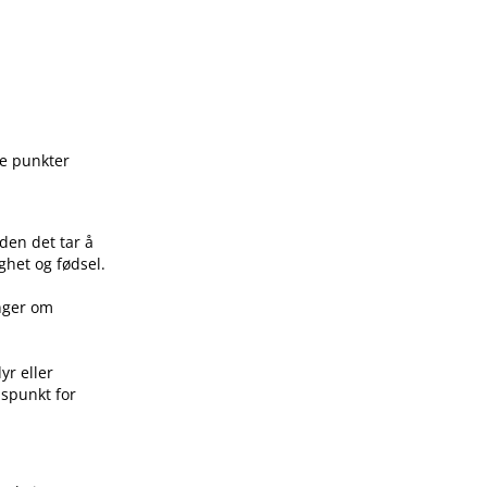
ge punkter
den det tar å
ghet og fødsel.
inger om
yr eller
idspunkt for