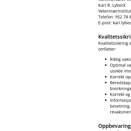
Kari R. Lybeck
Veterinærinstitu
Telefon: 952 78 
E-post: kari.lyb
Kvalitetssik
Kvalitetssikring
omfatter:
Riktig vak
Optimal va
utvikle im
Korrekt op
Beredskap 
bivirkning
Korrekt og 
Informasjo
besetning, 
revaksiner
Oppbevaring 