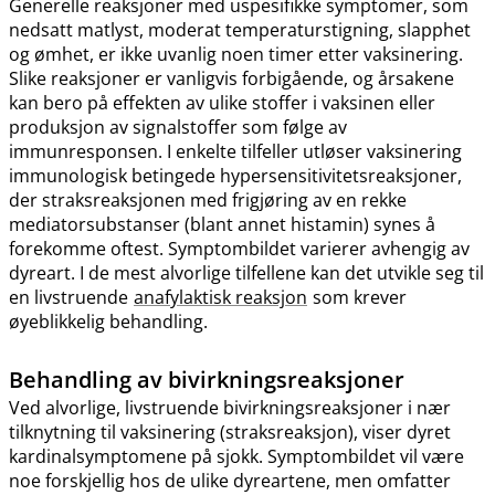
Generelle reaksjoner med uspesifikke symptomer, som
nedsatt matlyst, moderat temperaturstigning, slapphet
og ømhet, er ikke uvanlig noen timer etter vaksinering.
Slike reaksjoner er vanligvis forbigående, og årsakene
kan bero på effekten av ulike stoffer i vaksinen eller
produksjon av signalstoffer som følge av
immunresponsen. I enkelte tilfeller utløser vaksinering
immunologisk betingede hypersensitivitetsreaksjoner,
der straksreaksjonen med frigjøring av en rekke
mediatorsubstanser (blant annet histamin) synes å
forekomme oftest. Symptombildet varierer avhengig av
dyreart. I de mest alvorlige tilfellene kan det utvikle seg til
en livstruende
anafylaktisk reaksjon
som krever
øyeblikkelig behandling.
Behandling av bivirkningsreaksjoner
Ved alvorlige, livstruende bivirkningsreaksjoner i nær
tilknytning til vaksinering (straksreaksjon), viser dyret
kardinalsymptomene på sjokk. Symptombildet vil være
noe forskjellig hos de ulike dyreartene, men omfatter