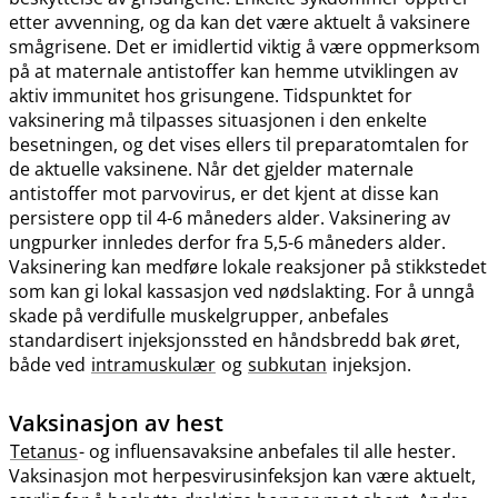
etter avvenning, og da kan det være aktuelt å vaksinere
smågrisene. Det er imidlertid viktig å være oppmerksom
på at maternale antistoffer kan hemme utviklingen av
aktiv immunitet hos grisungene. Tidspunktet for
vaksinering må tilpasses situasjonen i den enkelte
besetningen, og det vises ellers til preparatomtalen for
de aktuelle vaksinene. Når det gjelder maternale
antistoffer mot parvovirus, er det kjent at disse kan
persistere opp til 4-6 måneders alder. Vaksinering av
ungpurker innledes derfor fra 5,5-6 måneders alder.
Vaksinering kan medføre lokale reaksjoner på stikkstedet
som kan gi lokal kassasjon ved nødslakting. For å unngå
skade på verdifulle muskelgrupper, anbefales
standardisert injeksjonssted en håndsbredd bak øret,
både ved
intramuskulær
og
subkutan
injeksjon.
Vaksinasjon av hest
Tetanus
- og influensavaksine anbefales til alle hester.
Vaksinasjon mot herpesvirusinfeksjon kan være aktuelt,