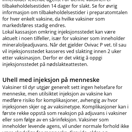
tilbakeholdelsestiden 14 dager for slakt. Se for øvrig
informasjon om tilbakeholdelsestider i preparatomtalen
for hver enkelt vaksine, da hvilke vaksiner som
markedsføres stadig endres.
Lokal kassasjon omkring injeksjonsstedet kan være
aktuelt i noen tilfeller, især for vaksiner som inneholder
mineraloljeadjuvans. Når det gjelder Ovivac P vet. til sau
vil injeksjonsstedet kasseres ved slakting innen 2 uker
etter vaksinasjon. Derfor er det viktig å oppgi
injeksjonsstedet på nødslakteattesten.
Uhell med injeksjon på menneske
Vaksiner til dyr utgjør generelt sett ingen helsefare for
menneske, men utilsiktet injeksjon av vaksine kan
medføre risiko for komplikasjoner, avhengig av hvor
injeksjonen skjer og av vaksinetype. Komplikasjoner kan i
første rekke oppstå som reaksjon på adjuvans i vaksiner
eller som følge av en sårinfeksjon. Vaksiner som
inneholder levende agens, vil under normale forhold ikke