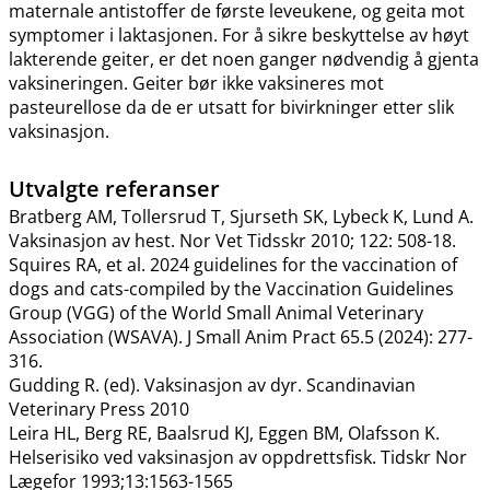
maternale antistoffer de første leveukene, og geita mot
symptomer i laktasjonen. For å sikre beskyttelse av høyt
lakterende geiter, er det noen ganger nødvendig å gjenta
vaksineringen. Geiter bør ikke vaksineres mot
pasteurellose da de er utsatt for bivirkninger etter slik
vaksinasjon.
Utvalgte referanser
Bratberg AM, Tollersrud T, Sjurseth SK, Lybeck K, Lund A.
Vaksinasjon av hest. Nor Vet Tidsskr 2010; 122: 508-18.
Squires RA, et al. 2024 guidelines for the vaccination of
dogs and cats-compiled by the Vaccination Guidelines
Group (VGG) of the World Small Animal Veterinary
Association (WSAVA). J Small Anim Pract 65.5 (2024): 277-
316.
Gudding R. (ed). Vaksinasjon av dyr. Scandinavian
Veterinary Press 2010
Leira HL, Berg RE, Baalsrud KJ, Eggen BM, Olafsson K.
Helserisiko ved vaksinasjon av oppdrettsfisk. Tidskr Nor
Lægefor 1993;13:1563-1565