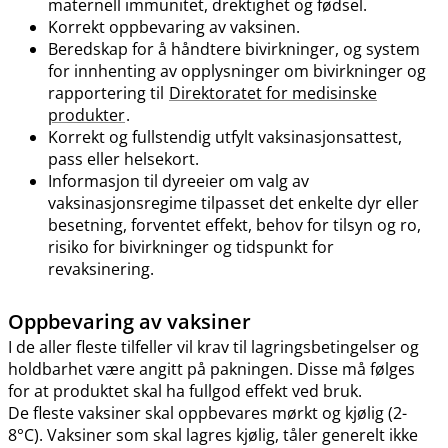
maternell immunitet, drektighet og fødsel.
Korrekt oppbevaring av vaksinen.
Beredskap for å håndtere bivirkninger, og system
for innhenting av opplysninger om bivirkninger og
rapportering til
Direktoratet for medisinske
produkter
.
Korrekt og fullstendig utfylt vaksinasjonsattest,
pass eller helsekort.
Informasjon til dyreeier om valg av
vaksinasjonsregime tilpasset det enkelte dyr eller
besetning, forventet effekt, behov for tilsyn og ro,
risiko for bivirkninger og tidspunkt for
revaksinering.
Oppbevaring av vaksiner
I de aller fleste tilfeller vil krav til lagringsbetingelser og
holdbarhet være angitt på pakningen. Disse må følges
for at produktet skal ha fullgod effekt ved bruk.
De fleste vaksiner skal oppbevares mørkt og kjølig (2-
8°C). Vaksiner som skal lagres kjølig, tåler generelt ikke