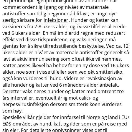
en periode før egenproduksjonen av antistoffer har
kommet ordentlig i gang og nivået av maternale
antistoffer samtidig begynner å bli lavt, er unge dyr
særlig sårbare for
infeksjoner
. Hunder og katter kan
vaksineres fra 7-8 ukers alder, og i visse tilfeller allerede
ved 6 ukers alder. En må imidlertid regne med redusert
effekt ved disse tidspunktene, og vaksineringen må
gjentas for å sikre tilfredsstillende beskyttelse. Ved ca. 12
ukers alder er nivået av maternale antistoffer generelt så
lavt at aktiv immunisering som oftest ikke vil hemmes.
Katter anses likevel ha behov for en ny dose ved 16 ukers
alder, noe som i visse tilfeller som ved økt smitterisiko,
også kan vurderes til hund. Videre er revaksinasjon av
alle hunder og katter ved 6 måneders alder anbefalt.
Deretter vaksineres hunder og katter med omtrent tre
års intervaller, eventuelt årlig mot calici- og
herpesvirusinfeksjon dersom smitterisikoen vurderes
som høy.
Spesielle vilkår gjelder for innførsel til Norge og land i EU​/​
EØS-området av hund, katt og ilder som er på reise med
sin eier. For detaljerte opplysninger vises det til