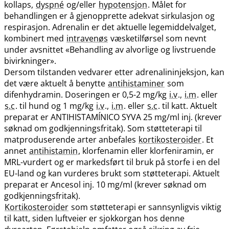
kollaps,
dyspné
og​/​eller
hypotensjon
. Målet for
behandlingen er å gjenopprette adekvat sirkulasjon og
respirasjon. Adrenalin er det aktuelle legemiddelvalget,
kombinert med
intravenøs
væsketilførsel som nevnt
under avsnittet «Behandling av alvorlige og livstruende
bivirkninger».
Dersom tilstanden vedvarer etter adrenalininjeksjon, kan
det være aktuelt å benytte
antihistaminer
som
difenhydramin. Doseringen er 0,5-2 mg/kg
i.v
.,
i.m
. eller
s.c
. til hund og 1 mg/kg
i.v
.,
i.m
. eller
s.c
. til katt. Aktuelt
preparat er ANTIHISTAMÍNICO SYVA 25 mg/ml inj. (krever
søknad om godkjenningsfritak). Som støtteterapi til
matproduserende arter anbefales
kortikosteroider
. Et
annet
antihistamin
, klorfenamin eller klorfeniramin, er
MRL-vurdert og er markedsført til bruk på storfe i en del
EU-land og kan vurderes brukt som støtteterapi. Aktuelt
preparat er Ancesol inj. 10 mg/ml (krever søknad om
godkjenningsfritak).
Kortikosteroider
som støtteterapi er sannsynligvis viktig
til katt, siden luftveier er sjokkorgan hos denne