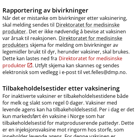
Rapportering av bivirkninger
Når det er mistanke om bivirkninger etter vaksinering,
skal melding sendes til
Direktoratet for medisinske
produkter
. Det er ikke nødvendig å bevise at vaksinen
var årsak til reaksjonen.
Direktoratet for medisinske
produkters
skjema for melding om bivirkninger av
legemidler brukt til dyr, herunder vaksiner, skal brukes.
Dette kan lastes ned fra
Direktoratet for medisinske
produkter
. Utfylt skjema kan skannes og sendes
elektronisk som vedlegg i e-post til vet.felles@dmp.no.
Tilbakeholdelsestider etter vaksinering
For inaktiverte vaksiner er tilbakeholdelsestidene både
for melk og slakt som regel 0 dager. Vaksiner med
levende agens kan ha tilbakeholdelsestid. Per i dag er det
kun markedsført én vaksine i Norge som har
tilbakeholdelsestid for matproduserende pattedyr. Dette
er en injeksjonsvaksine mot ringorm hos storfe, som
inneholder levende agens. For denne vaksinen er