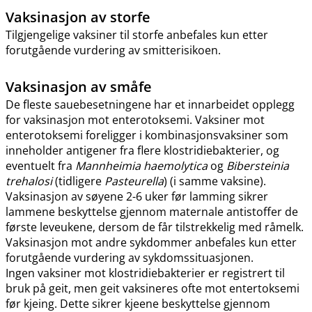
Vaksinasjon av storfe
Tilgjengelige vaksiner til storfe anbefales kun etter
forutgående vurdering av smitterisikoen.
Vaksinasjon av småfe
De fleste sauebesetningene har et innarbeidet opplegg
for vaksinasjon mot enterotoksemi. Vaksiner mot
enterotoksemi foreligger i kombinasjonsvaksiner som
inneholder antigener fra flere klostridiebakterier, og
eventuelt fra
Mannheimia haemolytica
og
Bibersteinia
trehalosi
(tidligere
Pasteurella
) (i samme vaksine).
Vaksinasjon av søyene 2-6 uker før lamming sikrer
lammene beskyttelse gjennom maternale antistoffer de
første leveukene, dersom de får tilstrekkelig med råmelk.
Vaksinasjon mot andre sykdommer anbefales kun etter
forutgående vurdering av sykdomssituasjonen.
Ingen vaksiner mot klostridiebakterier er registrert til
bruk på geit, men geit vaksineres ofte mot entertoksemi
før kjeing. Dette sikrer kjeene beskyttelse gjennom