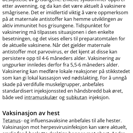
etter avvenning, og da kan det være aktuelt å vaksinere
smågrisene. Det er imidlertid viktig å være oppmerksom
på at maternale antistoffer kan hemme utviklingen av
aktiv immunitet hos grisungene. Tidspunktet for
vaksinering må tilpasses situasjonen i den enkelte
besetningen, og det vises ellers til preparatomtalen for
de aktuelle vaksinene. Når det gjelder maternale
antistoffer mot parvovirus, er det kjent at disse kan
persistere opp til 4-6 måneders alder. Vaksinering av
ungpurker innledes derfor fra 5,5-6 måneders alder.
Vaksinering kan medføre lokale reaksjoner på stikkstedet
som kan gi lokal kassasjon ved nødslakting. For å unngå
skade på verdifulle muskelgrupper, anbefales
standardisert injeksjonssted en håndsbredd bak øret,
både ved
intramuskulær
og
subkutan
injeksjon.
Vaksinasjon av hest
Tetanus
- og influensavaksine anbefales til alle hester.
Vaksinasjon mot herpesvirusinfeksjon kan være aktuelt,