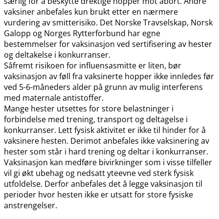
særlig for å beskytte drektige hopper mot abort. Andre
vaksiner anbefales kun brukt etter en nærmere
vurdering av smitterisiko. Det Norske Travselskap, Norsk
Galopp og Norges Rytterforbund har egne
bestemmelser for vaksinasjon ved sertifisering av hester
og deltakelse i konkurranser.
Såfremt risikoen for influensasmitte er liten, bør
vaksinasjon av føll fra vaksinerte hopper ikke innledes før
ved 5-6-måneders alder på grunn av mulig interferens
med maternale antistoffer.
Mange hester utsettes for store belastninger i
forbindelse med trening, transport og deltagelse i
konkurranser. Lett fysisk aktivitet er ikke til hinder for å
vaksinere hesten. Derimot anbefales ikke vaksinering av
hester som står i hard trening og deltar i konkurranser.
Vaksinasjon kan medføre bivirkninger som i visse tilfeller
vil gi økt ubehag og nedsatt yteevne ved sterk fysisk
utfoldelse. Derfor anbefales det å legge vaksinasjon til
perioder hvor hesten ikke er utsatt for store fysiske
anstrengelser.