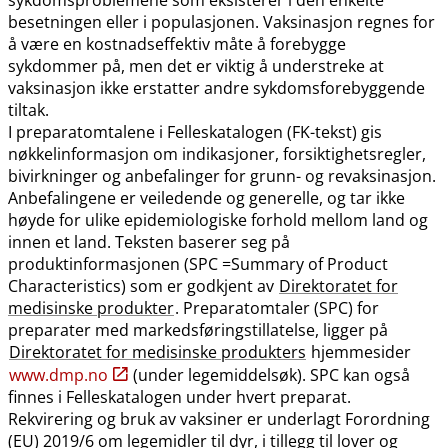
besetningen eller i populasjonen. Vaksinasjon regnes for
å være en kostnadseffektiv måte å forebygge
sykdommer på, men det er viktig å understreke at
vaksinasjon ikke erstatter andre sykdomsforebyggende
tiltak.
I preparatomtalene i Felleskatalogen (FK-tekst) gis
nøkkelinformasjon om indikasjoner, forsiktighetsregler,
bivirkninger og anbefalinger for grunn- og revaksinasjon.
Anbefalingene er veiledende og generelle, og tar ikke
høyde for ulike epidemiologiske forhold mellom land og
innen et land. Teksten baserer seg på
produktinformasjonen (SPC =Summary of Product
Characteristics) som er godkjent av
Direktoratet for
medisinske produkter
. Preparatomtaler (SPC) for
preparater med markedsføringstillatelse, ligger på
Direktoratet for medisinske produkters
hjemmesider
www.dmp.no
(under legemiddelsøk). SPC kan også
finnes i Felleskatalogen under hvert preparat.
Rekvirering og bruk av vaksiner er underlagt Forordning
(EU) 2019/6 om legemidler til dyr, i tillegg til lover og