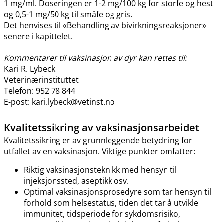
1 mg​/​ml. Doseringen er 1-2 mg/100 kg for storfe og hest
og 0,5-1 mg/50 kg til småfe og gris.
Det henvises til «Behandling av bivirkningsreaksjoner»
senere i kapittelet.
Kommentarer til vaksinasjon av dyr kan rettes til:
Kari R. Lybeck
Veterinærinstituttet
Telefon: 952 78 844
E-post: kari.lybeck@vetinst.no
Kvalitetssikring av vaksinasjonsarbeidet
Kvalitetssikring er av grunnleggende betydning for
utfallet av en vaksinasjon. Viktige punkter omfatter:
Riktig vaksinasjonsteknikk med hensyn til
injeksjonssted, aseptikk osv.
Optimal vaksinasjonsprosedyre som tar hensyn til
forhold som helsestatus, tiden det tar å utvikle
immunitet, tidsperiode for sykdomsrisiko,