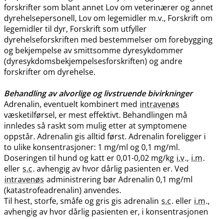
forskrifter som blant annet Lov om veterinærer og annet
dyrehelsepersonell, Lov om legemidler m.v., Forskrift om
legemidler til dyr, Forskrift som utfyller
dyrehelseforskriften med bestemmelser om forebygging
og bekjempelse av smittsomme dyresykdommer
(dyresykdomsbekjempelsesforskriften) og andre
forskrifter om dyrehelse.
Behandling av alvorlige og livstruende bivirkninger
Adrenalin, eventuelt kombinert med
intravenøs
væsketilførsel, er mest effektivt. Behandlingen må
innledes så raskt som mulig etter at symptomene
oppstår. Adrenalin gis alltid først. Adrenalin foreligger i
to ulike konsentrasjoner: 1 mg/ml og 0,1 mg​/​ml.
Doseringen til hund og katt er 0,01-0,02 mg/kg
i.v
.,
i.m
.
eller
s.c
. avhengig av hvor dårlig pasienten er. Ved
intravenøs
administrering bør Adrenalin 0,1 mg/ml
(katastrofeadrenalin) anvendes.
Til hest, storfe, småfe og gris gis adrenalin
s.c
. eller
i.m
.,
avhengig av hvor dårlig pasienten er, i konsentrasjonen