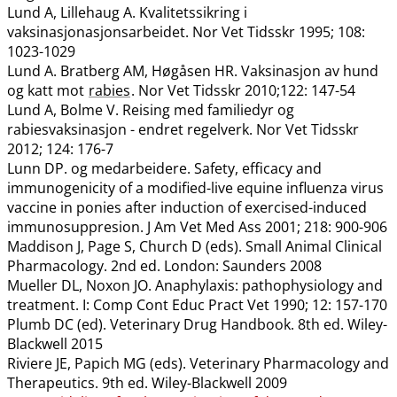
Lund A, Lillehaug A. Kvalitetssikring i
vaksinasjonasjonsarbeidet. Nor Vet Tidsskr 1995; 108:
1023-1029
Lund A. Bratberg AM, Høgåsen HR. Vaksinasjon av hund
og katt mot
rabies
. Nor Vet Tidsskr 2010;122: 147-54
Lund A, Bolme V. Reising med familiedyr og
rabiesvaksinasjon - endret regelverk. Nor Vet Tidsskr
2012; 124: 176-7
Lunn DP. og medarbeidere. Safety, efficacy and
immunogenicity of a modified-live equine influenza virus
vaccine in ponies after induction of exercised-induced
immunosuppresion. J Am Vet Med Ass 2001; 218: 900-906
Maddison J, Page S, Church D (eds). Small Animal Clinical
Pharmacology. 2nd ed. London: Saunders 2008
Mueller DL, Noxon JO. Anaphylaxis: pathophysiology and
treatment. I: Comp Cont Educ Pract Vet 1990; 12: 157-170
Plumb DC (ed). Veterinary Drug Handbook. 8th ed. Wiley-
Blackwell 2015
Riviere JE, Papich MG (eds). Veterinary Pharmacology and
Therapeutics. 9th ed. Wiley-Blackwell 2009