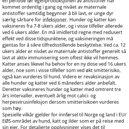
en periode før egenproduksjonen av antistoffer har
kommet ordentlig i gang og nivået av maternale
antistoffer samtidig begynner å bli lavt, er unge dyr
særlig sårbare for
infeksjoner
. Hunder og katter kan
vaksineres fra 7-8 ukers alder, og i visse tilfeller allerede
ved 6 ukers alder. En må imidlertid regne med redusert
effekt ved disse tidspunktene, og vaksineringen må
gjentas for å sikre tilfredsstillende beskyttelse. Ved ca. 12
ukers alder er nivået av maternale antistoffer generelt så
lavt at aktiv immunisering som oftest ikke vil hemmes.
Katter anses likevel ha behov for en ny dose ved 16 ukers
alder, noe som i visse tilfeller som ved økt smitterisiko,
også kan vurderes til hund. Videre er revaksinasjon av
alle hunder og katter ved 6 måneders alder anbefalt.
Deretter vaksineres hunder og katter med omtrent tre
års intervaller, eventuelt årlig mot calici- og
herpesvirusinfeksjon dersom smitterisikoen vurderes
som høy.
Spesielle vilkår gjelder for innførsel til Norge og land i EU​/​
EØS-området av hund, katt og ilder som er på reise med
sin eier. For detaljerte opplysninger vises det til