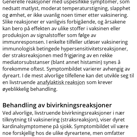
Generelle reaksjoner med uspesifikke symptomer, som
nedsatt matlyst, moderat temperaturstigning, slapphet
og ømhet, er ikke uvanlig noen timer etter vaksinering.
Slike reaksjoner er vanligvis forbigående, og årsakene
kan bero på effekten av ulike stoffer i vaksinen eller
produksjon av signalstoffer som følge av
immunresponsen. I enkelte tilfeller utløser vaksinering
immunologisk betingede hypersensitivitetsreaksjoner,
der straksreaksjonen med frigjøring av en rekke
mediatorsubstanser (blant annet histamin) synes å
forekomme oftest. Symptombildet varierer avhengig av
dyreart. I de mest alvorlige tilfellene kan det utvikle seg til
en livstruende
anafylaktisk reaksjon
som krever
øyeblikkelig behandling.
Behandling av bivirkningsreaksjoner
Ved alvorlige, livstruende bivirkningsreaksjoner i nær
tilknytning til vaksinering (straksreaksjon), viser dyret
kardinalsymptomene på sjokk. Symptombildet vil være
noe forskjellig hos de ulike dyreartene, men omfatter