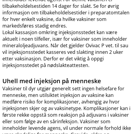
tilbakeholdelsestiden 14 dager for slakt. Se for øvrig
informasjon om tilbakeholdelsestider i preparatomtalen
for hver enkelt vaksine, da hvilke vaksiner som
markedsføres stadig endres.
Lokal kassasjon omkring injeksjonsstedet kan være
aktuelt i noen tilfeller, især for vaksiner som inneholder
mineraloljeadjuvans. Når det gjelder Ovivac P vet. til sau
vil injeksjonsstedet kasseres ved slakting innen 2 uker
etter vaksinasjon. Derfor er det viktig å oppgi
injeksjonsstedet på nødslakteattesten.
Uhell med injeksjon på menneske
Vaksiner til dyr utgjør generelt sett ingen helsefare for
menneske, men utilsiktet injeksjon av vaksine kan
medføre risiko for komplikasjoner, avhengig av hvor
injeksjonen skjer og av vaksinetype. Komplikasjoner kan i
første rekke oppstå som reaksjon på adjuvans i vaksiner
eller som følge av en sårinfeksjon. Vaksiner som
inneholder levende agens, vil under normale forhold ikke