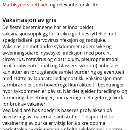
Mattilsynets nettside
og relevante forskrifter.
Vaksinasjon av gris
De fleste besetningene har et innarbeidet
vaksinasjonsopplegg for å sikre god beskyttelse mot
spedgrisdiaré, parvovirusinfeksjon og rødsjuke.
Vaksinasjon mot andre sykdommer (ødemsyke og
avvenningsdiaré, nysesyke,
infeksjon
med porcint
circovirus, rotavirus og clostridium, pleuropneumoni,
proliferativ enteropati og Glässers sykdom) anbefales
kun etter en forutgående samlet vurdering og eventuelt
med støtte av laboratoriediagnostikk. Vaksinasjon mot
tarmbrann er som hovedregel kun aktuelt i besetninger
hvor sykdommen er påvist. Når det gjelder foredlings- og
formeringsbesetninger, har næringen et eget regelverk
for bruk av vaksiner.
Ved kolidiaré hos spedgris baseres profylaksen på
overføring av maternale antistoffer. Tidspunktet for
vaksinering av purka er viktig for å sikre optimal
beskyttelse av grisungene. Enkelte sykdommer opptrer