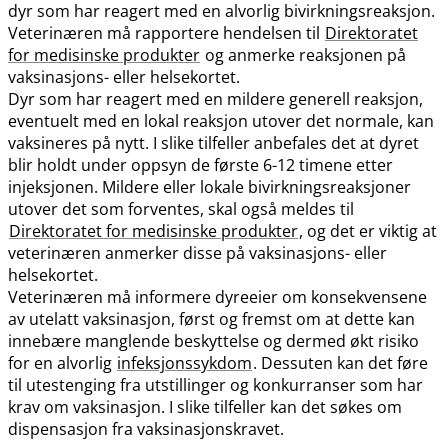
dyr som har reagert med en alvorlig bivirkningsreaksjon.
Veterinæren må rapportere hendelsen til
Direktoratet
for medisinske produkter
og anmerke reaksjonen på
vaksinasjons- eller helsekortet.
Dyr som har reagert med en mildere generell reaksjon,
eventuelt med en lokal reaksjon utover det normale, kan
vaksineres på nytt. I slike tilfeller anbefales det at dyret
blir holdt under oppsyn de første 6-12 timene etter
injeksjonen. Mildere eller lokale bivirkningsreaksjoner
utover det som forventes, skal også meldes til
Direktoratet for medisinske produkter
, og det er viktig at
veterinæren anmerker disse på vaksinasjons- eller
helsekortet.
Veterinæren må informere dyreeier om konsekvensene
av utelatt vaksinasjon, først og fremst om at dette kan
innebære manglende beskyttelse og dermed økt risiko
for en alvorlig
infeksjonssykdom
. Dessuten kan det føre
til utestenging fra utstillinger og konkurranser som har
krav om vaksinasjon. I slike tilfeller kan det søkes om
dispensasjon fra vaksinasjonskravet.