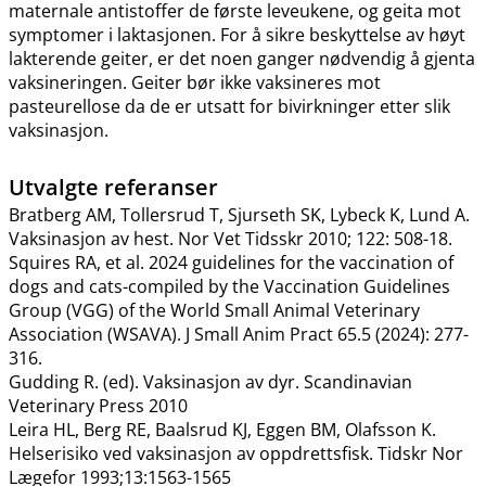
maternale antistoffer de første leveukene, og geita mot
symptomer i laktasjonen. For å sikre beskyttelse av høyt
lakterende geiter, er det noen ganger nødvendig å gjenta
vaksineringen. Geiter bør ikke vaksineres mot
pasteurellose da de er utsatt for bivirkninger etter slik
vaksinasjon.
Utvalgte referanser
Bratberg AM, Tollersrud T, Sjurseth SK, Lybeck K, Lund A.
Vaksinasjon av hest. Nor Vet Tidsskr 2010; 122: 508-18.
Squires RA, et al. 2024 guidelines for the vaccination of
dogs and cats-compiled by the Vaccination Guidelines
Group (VGG) of the World Small Animal Veterinary
Association (WSAVA). J Small Anim Pract 65.5 (2024): 277-
316.
Gudding R. (ed). Vaksinasjon av dyr. Scandinavian
Veterinary Press 2010
Leira HL, Berg RE, Baalsrud KJ, Eggen BM, Olafsson K.
Helserisiko ved vaksinasjon av oppdrettsfisk. Tidskr Nor
Lægefor 1993;13:1563-1565