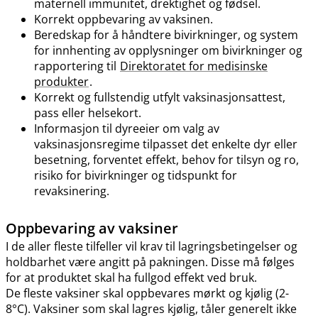
maternell immunitet, drektighet og fødsel.
Korrekt oppbevaring av vaksinen.
Beredskap for å håndtere bivirkninger, og system
for innhenting av opplysninger om bivirkninger og
rapportering til
Direktoratet for medisinske
produkter
.
Korrekt og fullstendig utfylt vaksinasjonsattest,
pass eller helsekort.
Informasjon til dyreeier om valg av
vaksinasjonsregime tilpasset det enkelte dyr eller
besetning, forventet effekt, behov for tilsyn og ro,
risiko for bivirkninger og tidspunkt for
revaksinering.
Oppbevaring av vaksiner
I de aller fleste tilfeller vil krav til lagringsbetingelser og
holdbarhet være angitt på pakningen. Disse må følges
for at produktet skal ha fullgod effekt ved bruk.
De fleste vaksiner skal oppbevares mørkt og kjølig (2-
8°C). Vaksiner som skal lagres kjølig, tåler generelt ikke