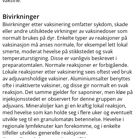
vaksine.
Bivirkninger
Bivirkninger etter vaksinering omfatter sykdom, skade
eller andre utilsiktede virkninger av vaksinedoser som
normalt brukes på dyr. Enkelte typer av reaksjoner på
vaksinasjon må anses normale, for eksempel lett lokal
smerte, moderat hevelse på stikkstedet og svak
temperaturstigning. Disse er vanligvis beskrevet i
preparatomtalen. Normale reaksjoner er forbigående.
Lokale reaksjoner etter vaksinering sees oftest ved bruk
av adjuvansholdige vaksiner. Aluminiumsalter benyttes
ofte i inaktiverte vaksiner, og disse gir normalt en svak
reaksjon. Det samme gjelder for saponiner, men kløe på
injeksjonsstedet er observert for denne gruppen av
adjuvans. Mineraloljer kan gi en kraftig lokal reaksjon,
med hevelse som kan holde seg i flere uker og eventuelt
utvikle seg til en granulomatøs betennelse. Hevelse i
regionale lymfeknuter kan forekomme, og i enkelte
tilfeller utvikles generelle reaksjoner.