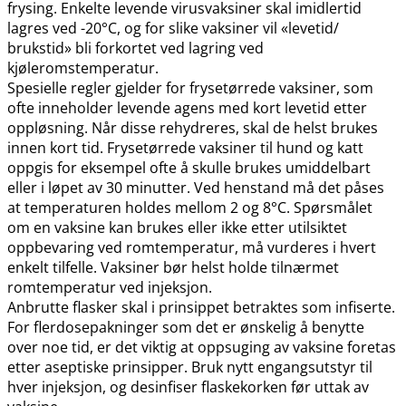
frysing. Enkelte levende virusvaksiner skal imidlertid
lagres ved -20°C, og for slike vaksiner vil «levetid​/​
brukstid» bli forkortet ved lagring ved
kjøleromstemperatur.
Spesielle regler gjelder for frysetørrede vaksiner, som
ofte inneholder levende agens med kort levetid etter
oppløsning. Når disse rehydreres, skal de helst brukes
innen kort tid. Frysetørrede vaksiner til hund og katt
oppgis for eksempel ofte å skulle brukes umiddelbart
eller i løpet av 30 minutter. Ved henstand må det påses
at temperaturen holdes mellom 2 og 8°C. Spørsmålet
om en vaksine kan brukes eller ikke etter utilsiktet
oppbevaring ved romtemperatur, må vurderes i hvert
enkelt tilfelle. Vaksiner bør helst holde tilnærmet
romtemperatur ved injeksjon.
Anbrutte flasker skal i prinsippet betraktes som infiserte.
For flerdosepakninger som det er ønskelig å benytte
over noe tid, er det viktig at oppsuging av vaksine foretas
etter aseptiske prinsipper. Bruk nytt engangsutstyr til
hver injeksjon, og desinfiser flaskekorken før uttak av