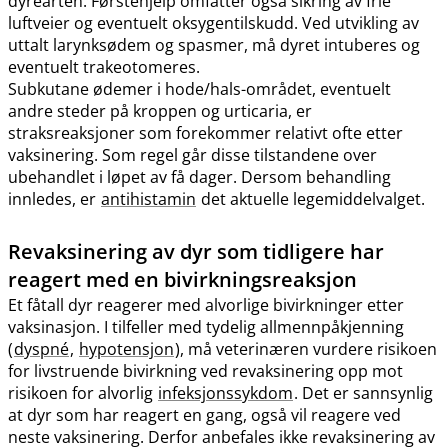
dyrearten. Førstehjelp omfatter også sikring av frie
luftveier og eventuelt oksygentilskudd. Ved utvikling av
uttalt larynksødem og spasmer, må dyret intuberes og
eventuelt trakeotomeres.
Subkutane ødemer i hode​/​hals-området, eventuelt
andre steder på kroppen og urticaria, er
straksreaksjoner som forekommer relativt ofte etter
vaksinering. Som regel går disse tilstandene over
ubehandlet i løpet av få dager. Dersom behandling
innledes, er
antihistamin
det aktuelle legemiddelvalget.
Revaksinering av dyr som tidligere har
reagert med en bivirkningsreaksjon
Et fåtall dyr reagerer med alvorlige bivirkninger etter
vaksinasjon. I tilfeller med tydelig allmennpåkjenning
(
dyspné
,
hypotensjon
), må veterinæren vurdere risikoen
for livstruende bivirkning ved revaksinering opp mot
risikoen for alvorlig
infeksjonssykdom
. Det er sannsynlig
at dyr som har reagert en gang, også vil reagere ved
neste vaksinering. Derfor anbefales ikke revaksinering av