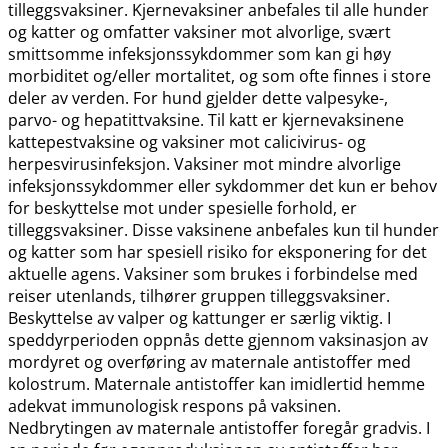
tilleggsvaksiner. Kjernevaksiner anbefales til alle hunder
og katter og omfatter vaksiner mot alvorlige, svært
smittsomme infeksjonssykdommer som kan gi høy
morbiditet og​/​eller mortalitet, og som ofte finnes i store
deler av verden. For hund gjelder dette valpesyke-,
parvo- og hepatittvaksine. Til katt er kjernevaksinene
kattepestvaksine og vaksiner mot calicivirus- og
herpesvirusinfeksjon. Vaksiner mot mindre alvorlige
infeksjonssykdommer eller sykdommer det kun er behov
for beskyttelse mot under spesielle forhold, er
tilleggsvaksiner. Disse vaksinene anbefales kun til hunder
og katter som har spesiell risiko for eksponering for det
aktuelle agens. Vaksiner som brukes i forbindelse med
reiser utenlands, tilhører gruppen tilleggsvaksiner.
Beskyttelse av valper og kattunger er særlig viktig. I
speddyrperioden oppnås dette gjennom vaksinasjon av
mordyret og overføring av maternale antistoffer med
kolostrum. Maternale antistoffer kan imidlertid hemme
adekvat immunologisk respons på vaksinen.
Nedbrytingen av maternale antistoffer foregår gradvis. I