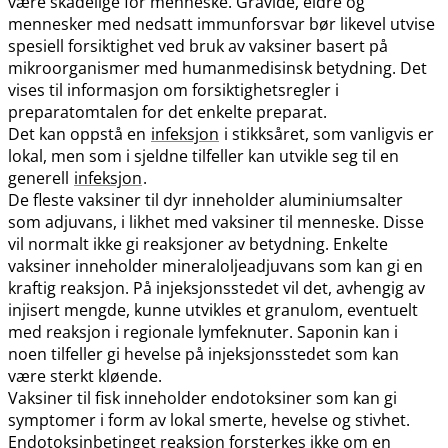
være skadelige for menneske. Gravide, eldre og
mennesker med nedsatt immunforsvar bør likevel utvise
spesiell forsiktighet ved bruk av vaksiner basert på
mikroorganismer med humanmedisinsk betydning. Det
vises til informasjon om forsiktighetsregler i
preparatomtalen for det enkelte preparat.
Det kan oppstå en
infeksjon
i stikksåret, som vanligvis er
lokal, men som i sjeldne tilfeller kan utvikle seg til en
generell
infeksjon
.
De fleste vaksiner til dyr inneholder aluminiumsalter
som adjuvans, i likhet med vaksiner til menneske. Disse
vil normalt ikke gi reaksjoner av betydning. Enkelte
vaksiner inneholder mineraloljeadjuvans som kan gi en
kraftig reaksjon. På injeksjonsstedet vil det, avhengig av
injisert mengde, kunne utvikles et granulom, eventuelt
med reaksjon i regionale lymfeknuter. Saponin kan i
noen tilfeller gi hevelse på injeksjonsstedet som kan
være sterkt kløende.
Vaksiner til fisk inneholder endotoksiner som kan gi
symptomer i form av lokal smerte, hevelse og stivhet.
Endotoksinbetinget reaksjon forsterkes ikke om en