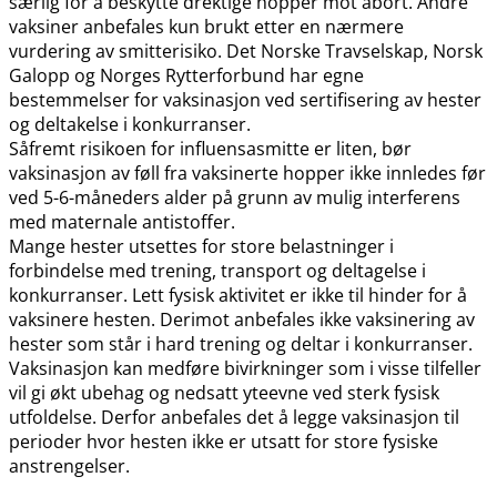
særlig for å beskytte drektige hopper mot abort. Andre
vaksiner anbefales kun brukt etter en nærmere
vurdering av smitterisiko. Det Norske Travselskap, Norsk
Galopp og Norges Rytterforbund har egne
bestemmelser for vaksinasjon ved sertifisering av hester
og deltakelse i konkurranser.
Såfremt risikoen for influensasmitte er liten, bør
vaksinasjon av føll fra vaksinerte hopper ikke innledes før
ved 5-6-måneders alder på grunn av mulig interferens
med maternale antistoffer.
Mange hester utsettes for store belastninger i
forbindelse med trening, transport og deltagelse i
konkurranser. Lett fysisk aktivitet er ikke til hinder for å
vaksinere hesten. Derimot anbefales ikke vaksinering av
hester som står i hard trening og deltar i konkurranser.
Vaksinasjon kan medføre bivirkninger som i visse tilfeller
vil gi økt ubehag og nedsatt yteevne ved sterk fysisk
utfoldelse. Derfor anbefales det å legge vaksinasjon til
perioder hvor hesten ikke er utsatt for store fysiske
anstrengelser.