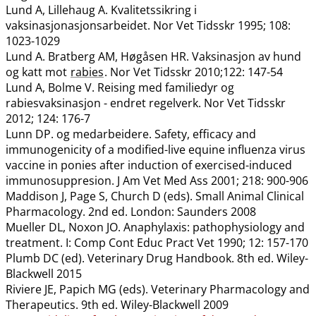
Lund A, Lillehaug A. Kvalitetssikring i
vaksinasjonasjonsarbeidet. Nor Vet Tidsskr 1995; 108:
1023-1029
Lund A. Bratberg AM, Høgåsen HR. Vaksinasjon av hund
og katt mot
rabies
. Nor Vet Tidsskr 2010;122: 147-54
Lund A, Bolme V. Reising med familiedyr og
rabiesvaksinasjon - endret regelverk. Nor Vet Tidsskr
2012; 124: 176-7
Lunn DP. og medarbeidere. Safety, efficacy and
immunogenicity of a modified-live equine influenza virus
vaccine in ponies after induction of exercised-induced
immunosuppresion. J Am Vet Med Ass 2001; 218: 900-906
Maddison J, Page S, Church D (eds). Small Animal Clinical
Pharmacology. 2nd ed. London: Saunders 2008
Mueller DL, Noxon JO. Anaphylaxis: pathophysiology and
treatment. I: Comp Cont Educ Pract Vet 1990; 12: 157-170
Plumb DC (ed). Veterinary Drug Handbook. 8th ed. Wiley-
Blackwell 2015
Riviere JE, Papich MG (eds). Veterinary Pharmacology and
Therapeutics. 9th ed. Wiley-Blackwell 2009