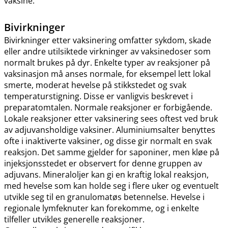
vaksine.
Bivirkninger
Bivirkninger etter vaksinering omfatter sykdom, skade
eller andre utilsiktede virkninger av vaksinedoser som
normalt brukes på dyr. Enkelte typer av reaksjoner på
vaksinasjon må anses normale, for eksempel lett lokal
smerte, moderat hevelse på stikkstedet og svak
temperaturstigning. Disse er vanligvis beskrevet i
preparatomtalen. Normale reaksjoner er forbigående.
Lokale reaksjoner etter vaksinering sees oftest ved bruk
av adjuvansholdige vaksiner. Aluminiumsalter benyttes
ofte i inaktiverte vaksiner, og disse gir normalt en svak
reaksjon. Det samme gjelder for saponiner, men kløe på
injeksjonsstedet er observert for denne gruppen av
adjuvans. Mineraloljer kan gi en kraftig lokal reaksjon,
med hevelse som kan holde seg i flere uker og eventuelt
utvikle seg til en granulomatøs betennelse. Hevelse i
regionale lymfeknuter kan forekomme, og i enkelte
tilfeller utvikles generelle reaksjoner.