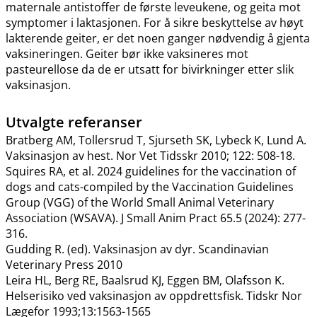
maternale antistoffer de første leveukene, og geita mot
symptomer i laktasjonen. For å sikre beskyttelse av høyt
lakterende geiter, er det noen ganger nødvendig å gjenta
vaksineringen. Geiter bør ikke vaksineres mot
pasteurellose da de er utsatt for bivirkninger etter slik
vaksinasjon.
Utvalgte referanser
Bratberg AM, Tollersrud T, Sjurseth SK, Lybeck K, Lund A.
Vaksinasjon av hest. Nor Vet Tidsskr 2010; 122: 508-18.
Squires RA, et al. 2024 guidelines for the vaccination of
dogs and cats-compiled by the Vaccination Guidelines
Group (VGG) of the World Small Animal Veterinary
Association (WSAVA). J Small Anim Pract 65.5 (2024): 277-
316.
Gudding R. (ed). Vaksinasjon av dyr. Scandinavian
Veterinary Press 2010
Leira HL, Berg RE, Baalsrud KJ, Eggen BM, Olafsson K.
Helserisiko ved vaksinasjon av oppdrettsfisk. Tidskr Nor
Lægefor 1993;13:1563-1565