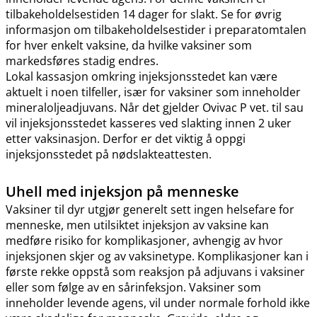
tilbakeholdelsestiden 14 dager for slakt. Se for øvrig
informasjon om tilbakeholdelsestider i preparatomtalen
for hver enkelt vaksine, da hvilke vaksiner som
markedsføres stadig endres.
Lokal kassasjon omkring injeksjonsstedet kan være
aktuelt i noen tilfeller, især for vaksiner som inneholder
mineraloljeadjuvans. Når det gjelder Ovivac P vet. til sau
vil injeksjonsstedet kasseres ved slakting innen 2 uker
etter vaksinasjon. Derfor er det viktig å oppgi
injeksjonsstedet på nødslakteattesten.
Uhell med injeksjon på menneske
Vaksiner til dyr utgjør generelt sett ingen helsefare for
menneske, men utilsiktet injeksjon av vaksine kan
medføre risiko for komplikasjoner, avhengig av hvor
injeksjonen skjer og av vaksinetype. Komplikasjoner kan i
første rekke oppstå som reaksjon på adjuvans i vaksiner
eller som følge av en sårinfeksjon. Vaksiner som
inneholder levende agens, vil under normale forhold ikke