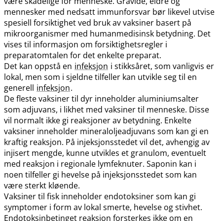
være skadelige for menneske. Gravide, eldre og
mennesker med nedsatt immunforsvar bør likevel utvise
spesiell forsiktighet ved bruk av vaksiner basert på
mikroorganismer med humanmedisinsk betydning. Det
vises til informasjon om forsiktighetsregler i
preparatomtalen for det enkelte preparat.
Det kan oppstå en
infeksjon
i stikksåret, som vanligvis er
lokal, men som i sjeldne tilfeller kan utvikle seg til en
generell
infeksjon
.
De fleste vaksiner til dyr inneholder aluminiumsalter
som adjuvans, i likhet med vaksiner til menneske. Disse
vil normalt ikke gi reaksjoner av betydning. Enkelte
vaksiner inneholder mineraloljeadjuvans som kan gi en
kraftig reaksjon. På injeksjonsstedet vil det, avhengig av
injisert mengde, kunne utvikles et granulom, eventuelt
med reaksjon i regionale lymfeknuter. Saponin kan i
noen tilfeller gi hevelse på injeksjonsstedet som kan
være sterkt kløende.
Vaksiner til fisk inneholder endotoksiner som kan gi
symptomer i form av lokal smerte, hevelse og stivhet.
Endotoksinbetinget reaksjon forsterkes ikke om en