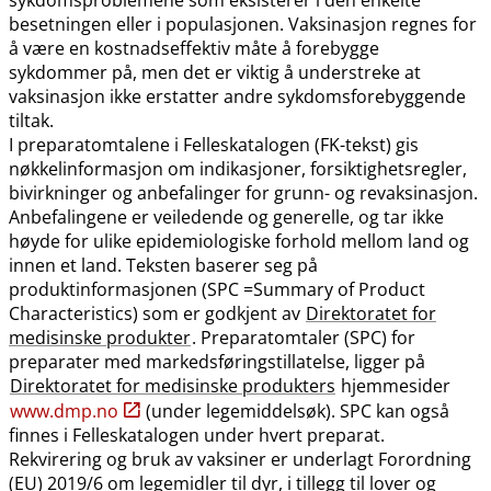
besetningen eller i populasjonen. Vaksinasjon regnes for
å være en kostnadseffektiv måte å forebygge
sykdommer på, men det er viktig å understreke at
vaksinasjon ikke erstatter andre sykdomsforebyggende
tiltak.
I preparatomtalene i Felleskatalogen (FK-tekst) gis
nøkkelinformasjon om indikasjoner, forsiktighetsregler,
bivirkninger og anbefalinger for grunn- og revaksinasjon.
Anbefalingene er veiledende og generelle, og tar ikke
høyde for ulike epidemiologiske forhold mellom land og
innen et land. Teksten baserer seg på
produktinformasjonen (SPC =Summary of Product
Characteristics) som er godkjent av
Direktoratet for
medisinske produkter
. Preparatomtaler (SPC) for
preparater med markedsføringstillatelse, ligger på
Direktoratet for medisinske produkters
hjemmesider
www.dmp.no
(under legemiddelsøk). SPC kan også
finnes i Felleskatalogen under hvert preparat.
Rekvirering og bruk av vaksiner er underlagt Forordning
(EU) 2019/6 om legemidler til dyr, i tillegg til lover og