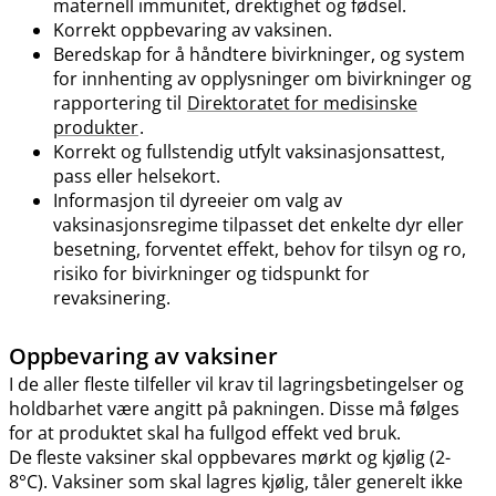
maternell immunitet, drektighet og fødsel.
Korrekt oppbevaring av vaksinen.
Beredskap for å håndtere bivirkninger, og system
for innhenting av opplysninger om bivirkninger og
rapportering til
Direktoratet for medisinske
produkter
.
Korrekt og fullstendig utfylt vaksinasjonsattest,
pass eller helsekort.
Informasjon til dyreeier om valg av
vaksinasjonsregime tilpasset det enkelte dyr eller
besetning, forventet effekt, behov for tilsyn og ro,
risiko for bivirkninger og tidspunkt for
revaksinering.
Oppbevaring av vaksiner
I de aller fleste tilfeller vil krav til lagringsbetingelser og
holdbarhet være angitt på pakningen. Disse må følges
for at produktet skal ha fullgod effekt ved bruk.
De fleste vaksiner skal oppbevares mørkt og kjølig (2-
8°C). Vaksiner som skal lagres kjølig, tåler generelt ikke