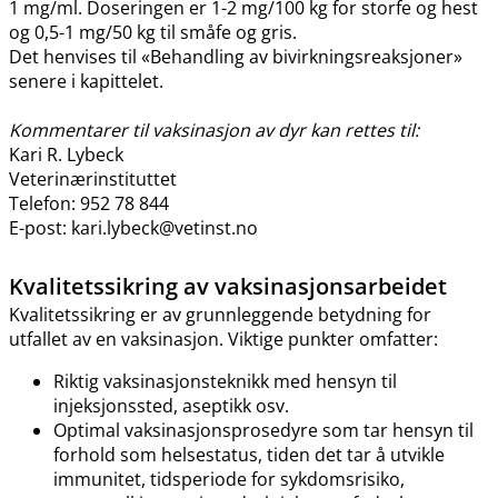
1 mg​/​ml. Doseringen er 1-2 mg/100 kg for storfe og hest
og 0,5-1 mg/50 kg til småfe og gris.
Det henvises til «Behandling av bivirkningsreaksjoner»
senere i kapittelet.
Kommentarer til vaksinasjon av dyr kan rettes til:
Kari R. Lybeck
Veterinærinstituttet
Telefon: 952 78 844
E-post: kari.lybeck@vetinst.no
Kvalitetssikring av vaksinasjonsarbeidet
Kvalitetssikring er av grunnleggende betydning for
utfallet av en vaksinasjon. Viktige punkter omfatter:
Riktig vaksinasjonsteknikk med hensyn til
injeksjonssted, aseptikk osv.
Optimal vaksinasjonsprosedyre som tar hensyn til
forhold som helsestatus, tiden det tar å utvikle
immunitet, tidsperiode for sykdomsrisiko,