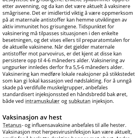
etter avvenning, og da kan det være aktuelt å vaksinere
smågrisene. Det er imidlertid viktig å være oppmerksom
på at maternale antistoffer kan hemme utviklingen av
aktiv immunitet hos grisungene. Tidspunktet for
vaksinering må tilpasses situasjonen i den enkelte
besetningen, og det vises ellers til preparatomtalen for
de aktuelle vaksinene. Når det gjelder maternale
antistoffer mot parvovirus, er det kjent at disse kan
persistere opp til 4-6 måneders alder. Vaksinering av
ungpurker innledes derfor fra 5,5-6 måneders alder.
Vaksinering kan medføre lokale reaksjoner på stikkstedet
som kan gi lokal kassasjon ved nødslakting. For å unngå
skade på verdifulle muskelgrupper, anbefales
standardisert injeksjonssted en håndsbredd bak øret,
både ved
intramuskulær
og
subkutan
injeksjon.
Vaksinasjon av hest
Tetanus
- og influensavaksine anbefales til alle hester.
Vaksinasjon mot herpesvirusinfeksjon kan være aktuelt,