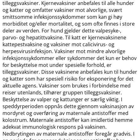
tilleggsvaksiner. Kjernevaksiner anbefales til alle hunder
og katter og omfatter vaksiner mot alvorlige, svært
smittsomme infeksjonssykdommer som kan gi høy
morbiditet og​/​eller mortalitet, og som ofte finnes i store
deler av verden. For hund gjelder dette valpesyke-,
parvo- og hepatittvaksine. Til katt er kjernevaksinene
kattepestvaksine og vaksiner mot calicivirus- og
herpesvirusinfeksjon. Vaksiner mot mindre alvorlige
infeksjonssykdommer eller sykdommer det kun er behov
for beskyttelse mot under spesielle forhold, er
tilleggsvaksiner. Disse vaksinene anbefales kun til hunder
og katter som har spesiell risiko for eksponering for det
aktuelle agens. Vaksiner som brukes i forbindelse med
reiser utenlands, tilhører gruppen tilleggsvaksiner.
Beskyttelse av valper og kattunger er særlig viktig. I
speddyrperioden oppnås dette gjennom vaksinasjon av
mordyret og overføring av maternale antistoffer med
kolostrum. Maternale antistoffer kan imidlertid hemme
adekvat immunologisk respons på vaksinen.
Nedbrytingen av maternale antistoffer foregår gradvis. I