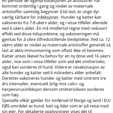
en periode før egenproduksjonen av antistoffer har
kommet ordentlig i gang og nivået av maternale
antistoffer samtidig begynner å bli lavt, er unge dyr
særlig sårbare for
infeksjoner
. Hunder og katter kan
vaksineres fra 7-8 ukers alder, og i visse tilfeller allerede
ved 6 ukers alder. En må imidlertid regne med redusert
effekt ved disse tidspunktene, og vaksineringen må
gjentas for å sikre tilfredsstillende beskyttelse. Ved ca. 12
ukers alder er nivået av maternale antistoffer generelt så
lavt at aktiv immunisering som oftest ikke vil hemmes.
Katter anses likevel ha behov for en ny dose ved 16 ukers
alder, noe som i visse tilfeller som ved økt smitterisiko,
også kan vurderes til hund. Videre er revaksinasjon av
alle hunder og katter ved 6 måneders alder anbefalt.
Deretter vaksineres hunder og katter med omtrent tre
års intervaller, eventuelt årlig mot calici- og
herpesvirusinfeksjon dersom smitterisikoen vurderes
som høy.
Spesielle vilkår gjelder for innførsel til Norge og land i EU​/​
EØS-området av hund, katt og ilder som er på reise med
sin eier. For detaljerte opplysninger vises det til