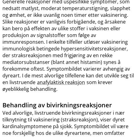
Generelle reaksjoner med uspesifikke symptomer, som
nedsatt matlyst, moderat temperaturstigning, slapphet
og ømhet, er ikke uvanlig noen timer etter vaksinering.
Slike reaksjoner er vanligvis forbigående, og årsakene
kan bero på effekten av ulike stoffer i vaksinen eller
produksjon av signalstoffer som følge av
immunresponsen. I enkelte tilfeller utløser vaksinering
immunologisk betingede hypersensitivitetsreaksjoner,
der straksreaksjonen med frigjøring av en rekke
mediatorsubstanser (blant annet histamin) synes å
forekomme oftest. Symptombildet varierer avhengig av
dyreart. I de mest alvorlige tilfellene kan det utvikle seg til
en livstruende
anafylaktisk reaksjon
som krever
øyeblikkelig behandling.
Behandling av bivirkningsreaksjoner
Ved alvorlige, livstruende bivirkningsreaksjoner i nær
tilknytning til vaksinering (straksreaksjon), viser dyret
kardinalsymptomene på sjokk. Symptombildet vil være
noe forskjellig hos de ulike dyreartene, men omfatter