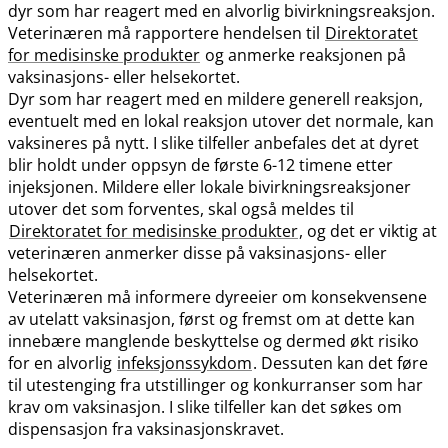
dyr som har reagert med en alvorlig bivirkningsreaksjon.
Veterinæren må rapportere hendelsen til
Direktoratet
for medisinske produkter
og anmerke reaksjonen på
vaksinasjons- eller helsekortet.
Dyr som har reagert med en mildere generell reaksjon,
eventuelt med en lokal reaksjon utover det normale, kan
vaksineres på nytt. I slike tilfeller anbefales det at dyret
blir holdt under oppsyn de første 6-12 timene etter
injeksjonen. Mildere eller lokale bivirkningsreaksjoner
utover det som forventes, skal også meldes til
Direktoratet for medisinske produkter
, og det er viktig at
veterinæren anmerker disse på vaksinasjons- eller
helsekortet.
Veterinæren må informere dyreeier om konsekvensene
av utelatt vaksinasjon, først og fremst om at dette kan
innebære manglende beskyttelse og dermed økt risiko
for en alvorlig
infeksjonssykdom
. Dessuten kan det føre
til utestenging fra utstillinger og konkurranser som har
krav om vaksinasjon. I slike tilfeller kan det søkes om
dispensasjon fra vaksinasjonskravet.