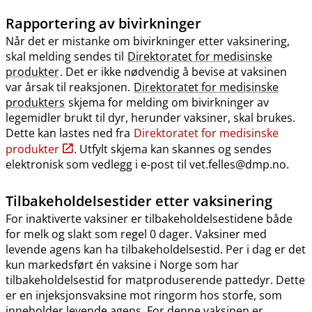
Rapportering av bivirkninger
Når det er mistanke om bivirkninger etter vaksinering,
skal melding sendes til
Direktoratet for medisinske
produkter
. Det er ikke nødvendig å bevise at vaksinen
var årsak til reaksjonen.
Direktoratet for medisinske
produkters
skjema for melding om bivirkninger av
legemidler brukt til dyr, herunder vaksiner, skal brukes.
Dette kan lastes ned fra
Direktoratet for medisinske
produkter
. Utfylt skjema kan skannes og sendes
elektronisk som vedlegg i e-post til vet.felles@dmp.no.
Tilbakeholdelsestider etter vaksinering
For inaktiverte vaksiner er tilbakeholdelsestidene både
for melk og slakt som regel 0 dager. Vaksiner med
levende agens kan ha tilbakeholdelsestid. Per i dag er det
kun markedsført én vaksine i Norge som har
tilbakeholdelsestid for matproduserende pattedyr. Dette
er en injeksjonsvaksine mot ringorm hos storfe, som
inneholder levende agens. For denne vaksinen er