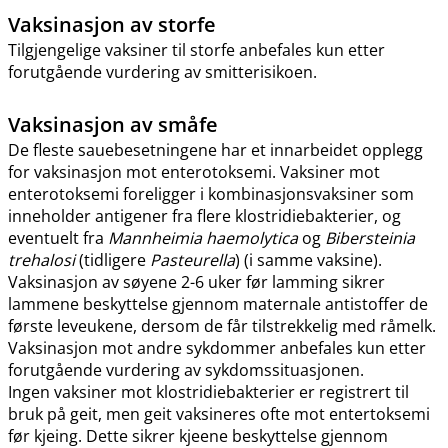
Vaksinasjon av storfe
Tilgjengelige vaksiner til storfe anbefales kun etter
forutgående vurdering av smitterisikoen.
Vaksinasjon av småfe
De fleste sauebesetningene har et innarbeidet opplegg
for vaksinasjon mot enterotoksemi. Vaksiner mot
enterotoksemi foreligger i kombinasjonsvaksiner som
inneholder antigener fra flere klostridiebakterier, og
eventuelt fra
Mannheimia haemolytica
og
Bibersteinia
trehalosi
(tidligere
Pasteurella
) (i samme vaksine).
Vaksinasjon av søyene 2-6 uker før lamming sikrer
lammene beskyttelse gjennom maternale antistoffer de
første leveukene, dersom de får tilstrekkelig med råmelk.
Vaksinasjon mot andre sykdommer anbefales kun etter
forutgående vurdering av sykdomssituasjonen.
Ingen vaksiner mot klostridiebakterier er registrert til
bruk på geit, men geit vaksineres ofte mot entertoksemi
før kjeing. Dette sikrer kjeene beskyttelse gjennom