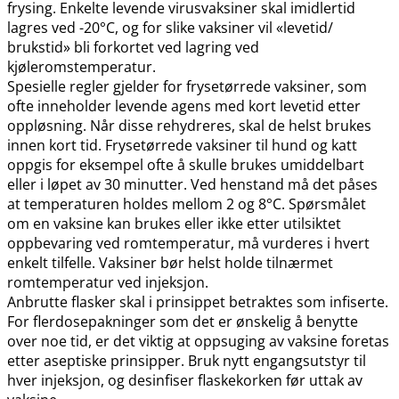
frysing. Enkelte levende virusvaksiner skal imidlertid
lagres ved -20°C, og for slike vaksiner vil «levetid​/​
brukstid» bli forkortet ved lagring ved
kjøleromstemperatur.
Spesielle regler gjelder for frysetørrede vaksiner, som
ofte inneholder levende agens med kort levetid etter
oppløsning. Når disse rehydreres, skal de helst brukes
innen kort tid. Frysetørrede vaksiner til hund og katt
oppgis for eksempel ofte å skulle brukes umiddelbart
eller i løpet av 30 minutter. Ved henstand må det påses
at temperaturen holdes mellom 2 og 8°C. Spørsmålet
om en vaksine kan brukes eller ikke etter utilsiktet
oppbevaring ved romtemperatur, må vurderes i hvert
enkelt tilfelle. Vaksiner bør helst holde tilnærmet
romtemperatur ved injeksjon.
Anbrutte flasker skal i prinsippet betraktes som infiserte.
For flerdosepakninger som det er ønskelig å benytte
over noe tid, er det viktig at oppsuging av vaksine foretas
etter aseptiske prinsipper. Bruk nytt engangsutstyr til
hver injeksjon, og desinfiser flaskekorken før uttak av