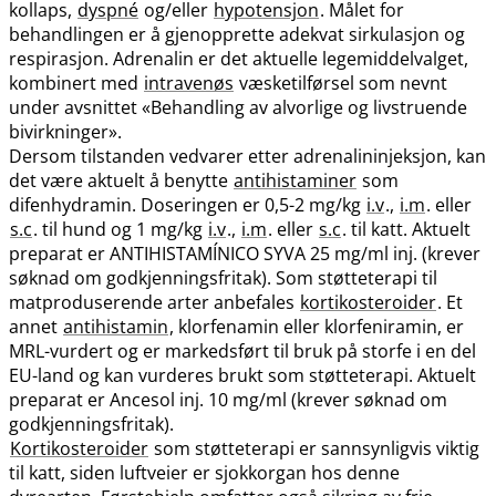
kollaps,
dyspné
og​/​eller
hypotensjon
. Målet for
behandlingen er å gjenopprette adekvat sirkulasjon og
respirasjon. Adrenalin er det aktuelle legemiddelvalget,
kombinert med
intravenøs
væsketilførsel som nevnt
under avsnittet «Behandling av alvorlige og livstruende
bivirkninger».
Dersom tilstanden vedvarer etter adrenalininjeksjon, kan
det være aktuelt å benytte
antihistaminer
som
difenhydramin. Doseringen er 0,5-2 mg/kg
i.v
.,
i.m
. eller
s.c
. til hund og 1 mg/kg
i.v
.,
i.m
. eller
s.c
. til katt. Aktuelt
preparat er ANTIHISTAMÍNICO SYVA 25 mg/ml inj. (krever
søknad om godkjenningsfritak). Som støtteterapi til
matproduserende arter anbefales
kortikosteroider
. Et
annet
antihistamin
, klorfenamin eller klorfeniramin, er
MRL-vurdert og er markedsført til bruk på storfe i en del
EU-land og kan vurderes brukt som støtteterapi. Aktuelt
preparat er Ancesol inj. 10 mg/ml (krever søknad om
godkjenningsfritak).
Kortikosteroider
som støtteterapi er sannsynligvis viktig
til katt, siden luftveier er sjokkorgan hos denne