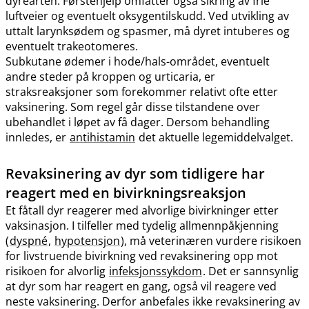
dyrearten. Førstehjelp omfatter også sikring av frie
luftveier og eventuelt oksygentilskudd. Ved utvikling av
uttalt larynksødem og spasmer, må dyret intuberes og
eventuelt trakeotomeres.
Subkutane ødemer i hode​/​hals-området, eventuelt
andre steder på kroppen og urticaria, er
straksreaksjoner som forekommer relativt ofte etter
vaksinering. Som regel går disse tilstandene over
ubehandlet i løpet av få dager. Dersom behandling
innledes, er
antihistamin
det aktuelle legemiddelvalget.
Revaksinering av dyr som tidligere har
reagert med en bivirkningsreaksjon
Et fåtall dyr reagerer med alvorlige bivirkninger etter
vaksinasjon. I tilfeller med tydelig allmennpåkjenning
(
dyspné
,
hypotensjon
), må veterinæren vurdere risikoen
for livstruende bivirkning ved revaksinering opp mot
risikoen for alvorlig
infeksjonssykdom
. Det er sannsynlig
at dyr som har reagert en gang, også vil reagere ved
neste vaksinering. Derfor anbefales ikke revaksinering av