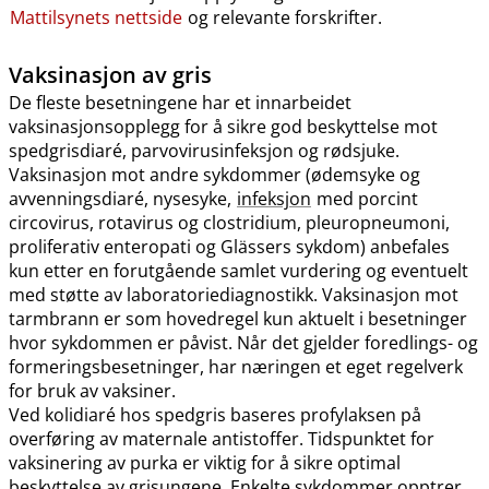
Mattilsynets nettside
og relevante forskrifter.
Vaksinasjon av gris
De fleste besetningene har et innarbeidet
vaksinasjonsopplegg for å sikre god beskyttelse mot
spedgrisdiaré, parvovirusinfeksjon og rødsjuke.
Vaksinasjon mot andre sykdommer (ødemsyke og
avvenningsdiaré, nysesyke,
infeksjon
med porcint
circovirus, rotavirus og clostridium, pleuropneumoni,
proliferativ enteropati og Glässers sykdom) anbefales
kun etter en forutgående samlet vurdering og eventuelt
med støtte av laboratoriediagnostikk. Vaksinasjon mot
tarmbrann er som hovedregel kun aktuelt i besetninger
hvor sykdommen er påvist. Når det gjelder foredlings- og
formeringsbesetninger, har næringen et eget regelverk
for bruk av vaksiner.
Ved kolidiaré hos spedgris baseres profylaksen på
overføring av maternale antistoffer. Tidspunktet for
vaksinering av purka er viktig for å sikre optimal
beskyttelse av grisungene. Enkelte sykdommer opptrer