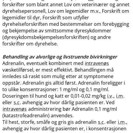
forskrifter som blant annet Lov om veterinærer og annet
dyrehelsepersonell, Lov om legemidler m.v., Forskrift om
legemidler til dyr, Forskrift som utfyller
dyrehelseforskriften med bestemmelser om forebygging
og bekjempelse av smittsomme dyresykdommer
(dyresykdomsbekjempelsesforskriften) og andre
forskrifter om dyrehelse.
Behandling av alvorlige og livstruende bivirkninger
Adrenalin, eventuelt kombinert med
intravenøs
væsketilførsel, er mest effektivt. Behandlingen må
innledes så raskt som mulig etter at symptomene
oppstår. Adrenalin gis alltid først. Adrenalin foreligger i
to ulike konsentrasjoner: 1 mg/ml og 0,1 mg​/​ml.
Doseringen til hund og katt er 0,01-0,02 mg/kg
i.v
.,
i.m
.
eller
s.c
. avhengig av hvor dårlig pasienten er. Ved
intravenøs
administrering bør Adrenalin 0,1 mg/ml
(katastrofeadrenalin) anvendes.
Til hest, storfe, småfe og gris gis adrenalin
s.c
. eller
i.m
.,
avhengig av hvor dårlig pasienten er, i konsentrasjonen