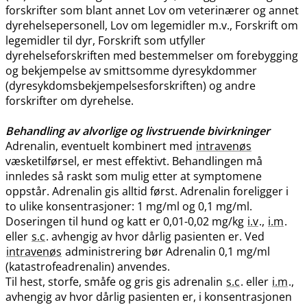
forskrifter som blant annet Lov om veterinærer og annet
dyrehelsepersonell, Lov om legemidler m.v., Forskrift om
legemidler til dyr, Forskrift som utfyller
dyrehelseforskriften med bestemmelser om forebygging
og bekjempelse av smittsomme dyresykdommer
(dyresykdomsbekjempelsesforskriften) og andre
forskrifter om dyrehelse.
Behandling av alvorlige og livstruende bivirkninger
Adrenalin, eventuelt kombinert med
intravenøs
væsketilførsel, er mest effektivt. Behandlingen må
innledes så raskt som mulig etter at symptomene
oppstår. Adrenalin gis alltid først. Adrenalin foreligger i
to ulike konsentrasjoner: 1 mg/ml og 0,1 mg​/​ml.
Doseringen til hund og katt er 0,01-0,02 mg/kg
i.v
.,
i.m
.
eller
s.c
. avhengig av hvor dårlig pasienten er. Ved
intravenøs
administrering bør Adrenalin 0,1 mg/ml
(katastrofeadrenalin) anvendes.
Til hest, storfe, småfe og gris gis adrenalin
s.c
. eller
i.m
.,
avhengig av hvor dårlig pasienten er, i konsentrasjonen