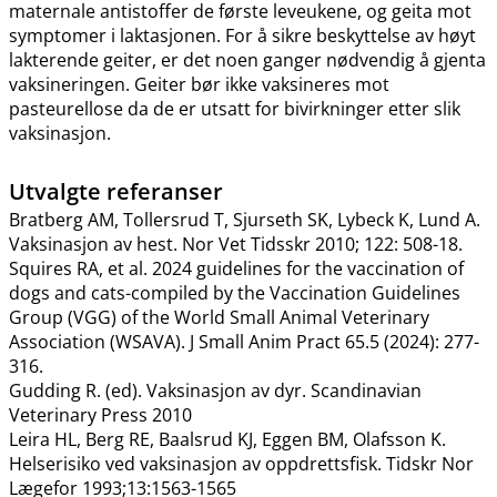
maternale antistoffer de første leveukene, og geita mot
symptomer i laktasjonen. For å sikre beskyttelse av høyt
lakterende geiter, er det noen ganger nødvendig å gjenta
vaksineringen. Geiter bør ikke vaksineres mot
pasteurellose da de er utsatt for bivirkninger etter slik
vaksinasjon.
Utvalgte referanser
Bratberg AM, Tollersrud T, Sjurseth SK, Lybeck K, Lund A.
Vaksinasjon av hest. Nor Vet Tidsskr 2010; 122: 508-18.
Squires RA, et al. 2024 guidelines for the vaccination of
dogs and cats-compiled by the Vaccination Guidelines
Group (VGG) of the World Small Animal Veterinary
Association (WSAVA). J Small Anim Pract 65.5 (2024): 277-
316.
Gudding R. (ed). Vaksinasjon av dyr. Scandinavian
Veterinary Press 2010
Leira HL, Berg RE, Baalsrud KJ, Eggen BM, Olafsson K.
Helserisiko ved vaksinasjon av oppdrettsfisk. Tidskr Nor
Lægefor 1993;13:1563-1565