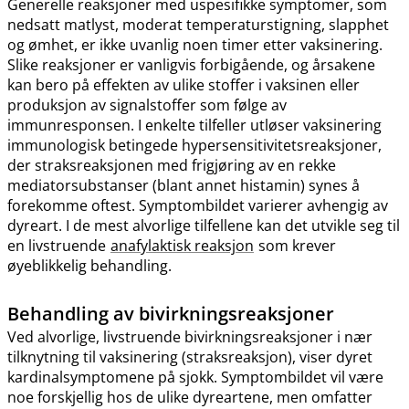
Generelle reaksjoner med uspesifikke symptomer, som
nedsatt matlyst, moderat temperaturstigning, slapphet
og ømhet, er ikke uvanlig noen timer etter vaksinering.
Slike reaksjoner er vanligvis forbigående, og årsakene
kan bero på effekten av ulike stoffer i vaksinen eller
produksjon av signalstoffer som følge av
immunresponsen. I enkelte tilfeller utløser vaksinering
immunologisk betingede hypersensitivitetsreaksjoner,
der straksreaksjonen med frigjøring av en rekke
mediatorsubstanser (blant annet histamin) synes å
forekomme oftest. Symptombildet varierer avhengig av
dyreart. I de mest alvorlige tilfellene kan det utvikle seg til
en livstruende
anafylaktisk reaksjon
som krever
øyeblikkelig behandling.
Behandling av bivirkningsreaksjoner
Ved alvorlige, livstruende bivirkningsreaksjoner i nær
tilknytning til vaksinering (straksreaksjon), viser dyret
kardinalsymptomene på sjokk. Symptombildet vil være
noe forskjellig hos de ulike dyreartene, men omfatter