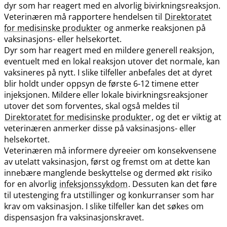
dyr som har reagert med en alvorlig bivirkningsreaksjon.
Veterinæren må rapportere hendelsen til
Direktoratet
for medisinske produkter
og anmerke reaksjonen på
vaksinasjons- eller helsekortet.
Dyr som har reagert med en mildere generell reaksjon,
eventuelt med en lokal reaksjon utover det normale, kan
vaksineres på nytt. I slike tilfeller anbefales det at dyret
blir holdt under oppsyn de første 6-12 timene etter
injeksjonen. Mildere eller lokale bivirkningsreaksjoner
utover det som forventes, skal også meldes til
Direktoratet for medisinske produkter
, og det er viktig at
veterinæren anmerker disse på vaksinasjons- eller
helsekortet.
Veterinæren må informere dyreeier om konsekvensene
av utelatt vaksinasjon, først og fremst om at dette kan
innebære manglende beskyttelse og dermed økt risiko
for en alvorlig
infeksjonssykdom
. Dessuten kan det føre
til utestenging fra utstillinger og konkurranser som har
krav om vaksinasjon. I slike tilfeller kan det søkes om
dispensasjon fra vaksinasjonskravet.