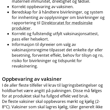
maternell immunitet, drektighet og fødsel.
Korrekt oppbevaring av vaksinen.
Beredskap for å håndtere bivirkninger, og system
for innhenting av opplysninger om bivirkninger og
rapportering til
Direktoratet for medisinske
produkter
.
Korrekt og fullstendig utfylt vaksinasjonsattest,
pass eller helsekort.
Informasjon til dyreeier om valg av
vaksinasjonsregime tilpasset det enkelte dyr eller
besetning, forventet effekt, behov for tilsyn og ro,
risiko for bivirkninger og tidspunkt for
revaksinering.
Oppbevaring av vaksiner
I de aller fleste tilfeller vil krav til lagringsbetingelser og
holdbarhet være angitt på pakningen. Disse må følges
for at produktet skal ha fullgod effekt ved bruk.
De fleste vaksiner skal oppbevares mørkt og kjølig (2-
8°C). Vaksiner som skal lagres kjølig, tåler generelt ikke