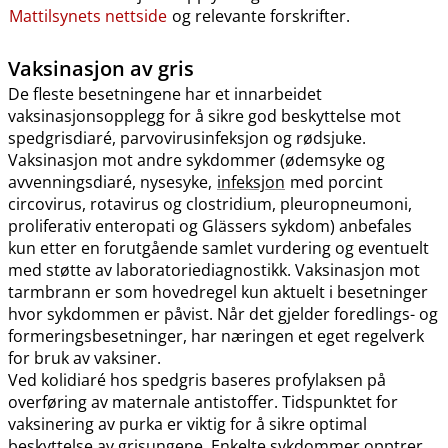
Mattilsynets nettside
og relevante forskrifter.
Vaksinasjon av gris
De fleste besetningene har et innarbeidet
vaksinasjonsopplegg for å sikre god beskyttelse mot
spedgrisdiaré, parvovirusinfeksjon og rødsjuke.
Vaksinasjon mot andre sykdommer (ødemsyke og
avvenningsdiaré, nysesyke,
infeksjon
med porcint
circovirus, rotavirus og clostridium, pleuropneumoni,
proliferativ enteropati og Glässers sykdom) anbefales
kun etter en forutgående samlet vurdering og eventuelt
med støtte av laboratoriediagnostikk. Vaksinasjon mot
tarmbrann er som hovedregel kun aktuelt i besetninger
hvor sykdommen er påvist. Når det gjelder foredlings- og
formeringsbesetninger, har næringen et eget regelverk
for bruk av vaksiner.
Ved kolidiaré hos spedgris baseres profylaksen på
overføring av maternale antistoffer. Tidspunktet for
vaksinering av purka er viktig for å sikre optimal
beskyttelse av grisungene. Enkelte sykdommer opptrer