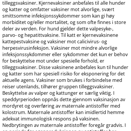
tilleggsvaksiner. Kjernevaksiner anbefales til alle hunder
og katter og omfatter vaksiner mot alvorlige, svært
smittsomme infeksjonssykdommer som kan gi høy
morbiditet og​/​eller mortalitet, og som ofte finnes i store
deler av verden. For hund gjelder dette valpesyke-,
parvo- og hepatittvaksine. Til katt er kjernevaksinene
kattepestvaksine og vaksiner mot calicivirus- og
herpesvirusinfeksjon. Vaksiner mot mindre alvorlige
infeksjonssykdommer eller sykdommer det kun er behov
for beskyttelse mot under spesielle forhold, er
tilleggsvaksiner. Disse vaksinene anbefales kun til hunder
og katter som har spesiell risiko for eksponering for det
aktuelle agens. Vaksiner som brukes i forbindelse med
reiser utenlands, tilhører gruppen tilleggsvaksiner.
Beskyttelse av valper og kattunger er særlig viktig. I
speddyrperioden oppnås dette gjennom vaksinasjon av
mordyret og overføring av maternale antistoffer med
kolostrum. Maternale antistoffer kan imidlertid hemme
adekvat immunologisk respons på vaksinen.
Nedbrytingen av maternale antistoffer foregår gradvis. I