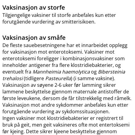
Vaksinasjon av storfe
Tilgjengelige vaksiner til storfe anbefales kun etter
forutgående vurdering av smitterisikoen.
Vaksinasjon av småfe
De fleste sauebesetningene har et innarbeidet opplegg
for vaksinasjon mot enterotoksemi. Vaksiner mot
enterotoksemi foreligger i kombinasjonsvaksiner som
inneholder antigener fra flere klostridiebakterier, og
eventuelt fra
Mannheimia haemolytica
og
Bibersteinia
trehalosi
(tidligere
Pasteurella
) (i samme vaksine).
Vaksinasjon av søyene 2-6 uker før lamming sikrer
lammene beskyttelse gjennom maternale antistoffer de
første leveukene, dersom de får tilstrekkelig med råmelk.
Vaksinasjon mot andre sykdommer anbefales kun etter
forutgående vurdering av sykdomssituasjonen.
Ingen vaksiner mot klostridiebakterier er registrert til
bruk på geit, men geit vaksineres ofte mot entertoksemi
før kjeing. Dette sikrer kjeene beskyttelse gjennom