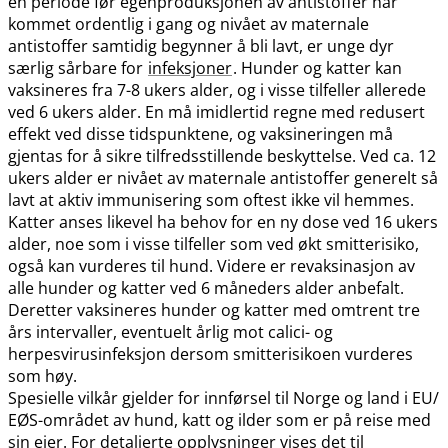
en periode før egenproduksjonen av antistoffer har
kommet ordentlig i gang og nivået av maternale
antistoffer samtidig begynner å bli lavt, er unge dyr
særlig sårbare for
infeksjoner
. Hunder og katter kan
vaksineres fra 7-8 ukers alder, og i visse tilfeller allerede
ved 6 ukers alder. En må imidlertid regne med redusert
effekt ved disse tidspunktene, og vaksineringen må
gjentas for å sikre tilfredsstillende beskyttelse. Ved ca. 12
ukers alder er nivået av maternale antistoffer generelt så
lavt at aktiv immunisering som oftest ikke vil hemmes.
Katter anses likevel ha behov for en ny dose ved 16 ukers
alder, noe som i visse tilfeller som ved økt smitterisiko,
også kan vurderes til hund. Videre er revaksinasjon av
alle hunder og katter ved 6 måneders alder anbefalt.
Deretter vaksineres hunder og katter med omtrent tre
års intervaller, eventuelt årlig mot calici- og
herpesvirusinfeksjon dersom smitterisikoen vurderes
som høy.
Spesielle vilkår gjelder for innførsel til Norge og land i EU​/​
EØS-området av hund, katt og ilder som er på reise med
sin eier. For detaljerte opplysninger vises det til