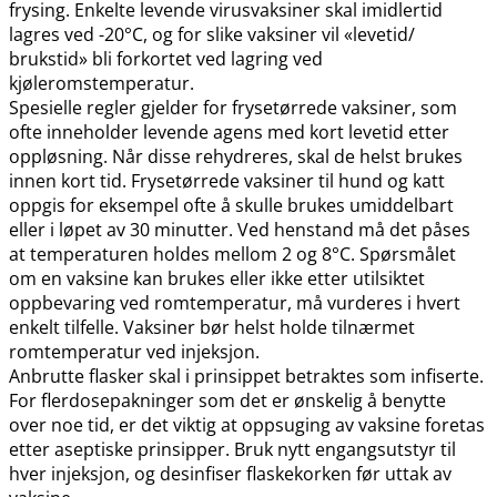
frysing. Enkelte levende virusvaksiner skal imidlertid
lagres ved -20°C, og for slike vaksiner vil «levetid​/​
brukstid» bli forkortet ved lagring ved
kjøleromstemperatur.
Spesielle regler gjelder for frysetørrede vaksiner, som
ofte inneholder levende agens med kort levetid etter
oppløsning. Når disse rehydreres, skal de helst brukes
innen kort tid. Frysetørrede vaksiner til hund og katt
oppgis for eksempel ofte å skulle brukes umiddelbart
eller i løpet av 30 minutter. Ved henstand må det påses
at temperaturen holdes mellom 2 og 8°C. Spørsmålet
om en vaksine kan brukes eller ikke etter utilsiktet
oppbevaring ved romtemperatur, må vurderes i hvert
enkelt tilfelle. Vaksiner bør helst holde tilnærmet
romtemperatur ved injeksjon.
Anbrutte flasker skal i prinsippet betraktes som infiserte.
For flerdosepakninger som det er ønskelig å benytte
over noe tid, er det viktig at oppsuging av vaksine foretas
etter aseptiske prinsipper. Bruk nytt engangsutstyr til
hver injeksjon, og desinfiser flaskekorken før uttak av