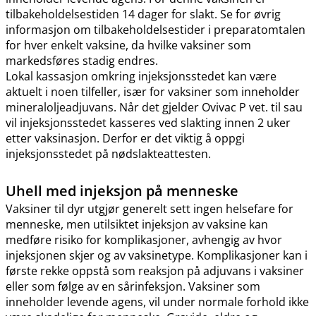
tilbakeholdelsestiden 14 dager for slakt. Se for øvrig
informasjon om tilbakeholdelsestider i preparatomtalen
for hver enkelt vaksine, da hvilke vaksiner som
markedsføres stadig endres.
Lokal kassasjon omkring injeksjonsstedet kan være
aktuelt i noen tilfeller, især for vaksiner som inneholder
mineraloljeadjuvans. Når det gjelder Ovivac P vet. til sau
vil injeksjonsstedet kasseres ved slakting innen 2 uker
etter vaksinasjon. Derfor er det viktig å oppgi
injeksjonsstedet på nødslakteattesten.
Uhell med injeksjon på menneske
Vaksiner til dyr utgjør generelt sett ingen helsefare for
menneske, men utilsiktet injeksjon av vaksine kan
medføre risiko for komplikasjoner, avhengig av hvor
injeksjonen skjer og av vaksinetype. Komplikasjoner kan i
første rekke oppstå som reaksjon på adjuvans i vaksiner
eller som følge av en sårinfeksjon. Vaksiner som
inneholder levende agens, vil under normale forhold ikke