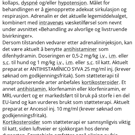
kollaps,
dyspné
og​/​eller
hypotensjon
. Målet for
behandlingen er å gjenopprette adekvat sirkulasjon og
respirasjon. Adrenalin er det aktuelle legemiddelvalget,
kombinert med
intravenøs
væsketilførsel som nevnt
under avsnittet «Behandling av alvorlige og livstruende
bivirkninger».
Dersom tilstanden vedvarer etter adrenalininjeksjon, kan
det være aktuelt å benytte
antihistaminer
som
difenhydramin. Doseringen er 0,5-2 mg/kg
i.v
.,
i.m
. eller
s.c
. til hund og 1 mg/kg
i.v
.,
i.m
. eller
s.c
. til katt. Aktuelt
preparat er ANTIHISTAMÍNICO SYVA 25 mg/ml inj. (krever
søknad om godkjenningsfritak). Som støtteterapi til
matproduserende arter anbefales
kortikosteroider
. Et
annet
antihistamin
, klorfenamin eller klorfeniramin, er
MRL-vurdert og er markedsført til bruk på storfe i en del
EU-land og kan vurderes brukt som støtteterapi. Aktuelt
preparat er Ancesol inj. 10 mg/ml (krever søknad om
godkjenningsfritak).
Kortikosteroider
som støtteterapi er sannsynligvis viktig
til katt, siden luftveier er sjokkorgan hos denne