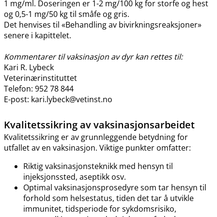
1 mg​/​ml. Doseringen er 1-2 mg/100 kg for storfe og hest
og 0,5-1 mg/50 kg til småfe og gris.
Det henvises til «Behandling av bivirkningsreaksjoner»
senere i kapittelet.
Kommentarer til vaksinasjon av dyr kan rettes til:
Kari R. Lybeck
Veterinærinstituttet
Telefon: 952 78 844
E-post: kari.lybeck@vetinst.no
Kvalitetssikring av vaksinasjonsarbeidet
Kvalitetssikring er av grunnleggende betydning for
utfallet av en vaksinasjon. Viktige punkter omfatter:
Riktig vaksinasjonsteknikk med hensyn til
injeksjonssted, aseptikk osv.
Optimal vaksinasjonsprosedyre som tar hensyn til
forhold som helsestatus, tiden det tar å utvikle
immunitet, tidsperiode for sykdomsrisiko,