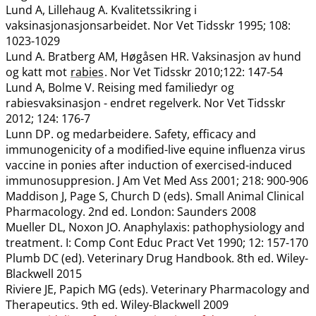
Lund A, Lillehaug A. Kvalitetssikring i
vaksinasjonasjonsarbeidet. Nor Vet Tidsskr 1995; 108:
1023-1029
Lund A. Bratberg AM, Høgåsen HR. Vaksinasjon av hund
og katt mot
rabies
. Nor Vet Tidsskr 2010;122: 147-54
Lund A, Bolme V. Reising med familiedyr og
rabiesvaksinasjon - endret regelverk. Nor Vet Tidsskr
2012; 124: 176-7
Lunn DP. og medarbeidere. Safety, efficacy and
immunogenicity of a modified-live equine influenza virus
vaccine in ponies after induction of exercised-induced
immunosuppresion. J Am Vet Med Ass 2001; 218: 900-906
Maddison J, Page S, Church D (eds). Small Animal Clinical
Pharmacology. 2nd ed. London: Saunders 2008
Mueller DL, Noxon JO. Anaphylaxis: pathophysiology and
treatment. I: Comp Cont Educ Pract Vet 1990; 12: 157-170
Plumb DC (ed). Veterinary Drug Handbook. 8th ed. Wiley-
Blackwell 2015
Riviere JE, Papich MG (eds). Veterinary Pharmacology and
Therapeutics. 9th ed. Wiley-Blackwell 2009