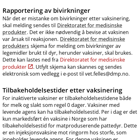
Rapportering av bivirkninger
Når det er mistanke om bivirkninger etter vaksinering,
skal melding sendes til
Direktoratet for medisinske
produkter
. Det er ikke nødvendig å bevise at vaksinen
var årsak til reaksjonen.
Direktoratet for medisinske
produkters
skjema for melding om bivirkninger av
legemidler brukt til dyr, herunder vaksiner, skal brukes.
Dette kan lastes ned fra
Direktoratet for medisinske
produkter
. Utfylt skjema kan skannes og sendes
elektronisk som vedlegg i e-post til vet.felles@dmp.no.
Tilbakeholdelsestider etter vaksinering
For inaktiverte vaksiner er tilbakeholdelsestidene både
for melk og slakt som regel 0 dager. Vaksiner med
levende agens kan ha tilbakeholdelsestid. Per i dag er det
kun markedsført én vaksine i Norge som har
tilbakeholdelsestid for matproduserende pattedyr. Dette
er en injeksjonsvaksine mot ringorm hos storfe, som
inneholder levende agens. For denne vaksinen er