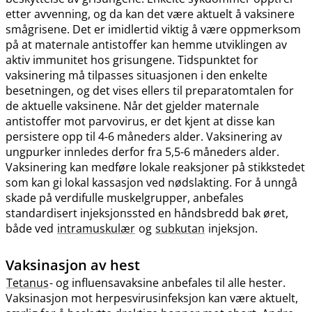
etter avvenning, og da kan det være aktuelt å vaksinere
smågrisene. Det er imidlertid viktig å være oppmerksom
på at maternale antistoffer kan hemme utviklingen av
aktiv immunitet hos grisungene. Tidspunktet for
vaksinering må tilpasses situasjonen i den enkelte
besetningen, og det vises ellers til preparatomtalen for
de aktuelle vaksinene. Når det gjelder maternale
antistoffer mot parvovirus, er det kjent at disse kan
persistere opp til 4-6 måneders alder. Vaksinering av
ungpurker innledes derfor fra 5,5-6 måneders alder.
Vaksinering kan medføre lokale reaksjoner på stikkstedet
som kan gi lokal kassasjon ved nødslakting. For å unngå
skade på verdifulle muskelgrupper, anbefales
standardisert injeksjonssted en håndsbredd bak øret,
både ved
intramuskulær
og
subkutan
injeksjon.
Vaksinasjon av hest
Tetanus
- og influensavaksine anbefales til alle hester.
Vaksinasjon mot herpesvirusinfeksjon kan være aktuelt,