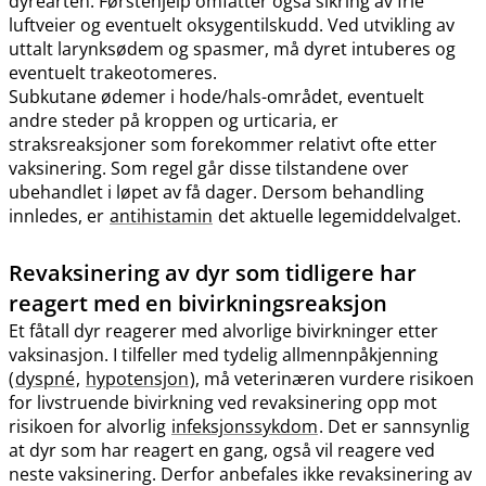
dyrearten. Førstehjelp omfatter også sikring av frie
luftveier og eventuelt oksygentilskudd. Ved utvikling av
uttalt larynksødem og spasmer, må dyret intuberes og
eventuelt trakeotomeres.
Subkutane ødemer i hode​/​hals-området, eventuelt
andre steder på kroppen og urticaria, er
straksreaksjoner som forekommer relativt ofte etter
vaksinering. Som regel går disse tilstandene over
ubehandlet i løpet av få dager. Dersom behandling
innledes, er
antihistamin
det aktuelle legemiddelvalget.
Revaksinering av dyr som tidligere har
reagert med en bivirkningsreaksjon
Et fåtall dyr reagerer med alvorlige bivirkninger etter
vaksinasjon. I tilfeller med tydelig allmennpåkjenning
(
dyspné
,
hypotensjon
), må veterinæren vurdere risikoen
for livstruende bivirkning ved revaksinering opp mot
risikoen for alvorlig
infeksjonssykdom
. Det er sannsynlig
at dyr som har reagert en gang, også vil reagere ved
neste vaksinering. Derfor anbefales ikke revaksinering av