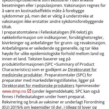
besetningen eller i populasjonen. Vaksinasjon regnes for
å være en kostnadseffektiv måte å forebygge
sykdommer på, men det er viktig å understreke at
vaksinasjon ikke erstatter andre sykdomsforebyggende
tiltak.
I preparatomtalene i Felleskatalogen (FK-tekst) gis
nøkkelinformasjon om indikasjoner, forsiktighetsregler,
bivirkninger og anbefalinger for grunn- og revaksinasjon.
Anbefalingene er veiledende og generelle, og tar ikke
høyde for ulike epidemiologiske forhold mellom land og
innen et land. Teksten baserer seg på
produktinformasjonen (SPC =Summary of Product
Characteristics) som er godkjent av
Direktoratet for
medisinske produkter
. Preparatomtaler (SPC) for
preparater med markedsføringstillatelse, ligger på
Direktoratet for medisinske produkters
hjemmesider
www.dmp.no
(under legemiddelsøk). SPC kan også
finnes i Felleskatalogen under hvert preparat.
Rekvirering og bruk av vaksiner er underlagt Forordning
(EU) 2019/6 om legemidler til dyr, i tillegg til lover og