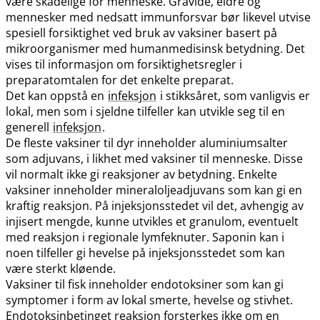
være skadelige for menneske. Gravide, eldre og
mennesker med nedsatt immunforsvar bør likevel utvise
spesiell forsiktighet ved bruk av vaksiner basert på
mikroorganismer med humanmedisinsk betydning. Det
vises til informasjon om forsiktighetsregler i
preparatomtalen for det enkelte preparat.
Det kan oppstå en
infeksjon
i stikksåret, som vanligvis er
lokal, men som i sjeldne tilfeller kan utvikle seg til en
generell
infeksjon
.
De fleste vaksiner til dyr inneholder aluminiumsalter
som adjuvans, i likhet med vaksiner til menneske. Disse
vil normalt ikke gi reaksjoner av betydning. Enkelte
vaksiner inneholder mineraloljeadjuvans som kan gi en
kraftig reaksjon. På injeksjonsstedet vil det, avhengig av
injisert mengde, kunne utvikles et granulom, eventuelt
med reaksjon i regionale lymfeknuter. Saponin kan i
noen tilfeller gi hevelse på injeksjonsstedet som kan
være sterkt kløende.
Vaksiner til fisk inneholder endotoksiner som kan gi
symptomer i form av lokal smerte, hevelse og stivhet.
Endotoksinbetinget reaksjon forsterkes ikke om en