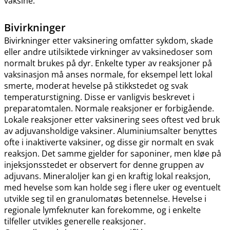
vaksine.
Bivirkninger
Bivirkninger etter vaksinering omfatter sykdom, skade
eller andre utilsiktede virkninger av vaksinedoser som
normalt brukes på dyr. Enkelte typer av reaksjoner på
vaksinasjon må anses normale, for eksempel lett lokal
smerte, moderat hevelse på stikkstedet og svak
temperaturstigning. Disse er vanligvis beskrevet i
preparatomtalen. Normale reaksjoner er forbigående.
Lokale reaksjoner etter vaksinering sees oftest ved bruk
av adjuvansholdige vaksiner. Aluminiumsalter benyttes
ofte i inaktiverte vaksiner, og disse gir normalt en svak
reaksjon. Det samme gjelder for saponiner, men kløe på
injeksjonsstedet er observert for denne gruppen av
adjuvans. Mineraloljer kan gi en kraftig lokal reaksjon,
med hevelse som kan holde seg i flere uker og eventuelt
utvikle seg til en granulomatøs betennelse. Hevelse i
regionale lymfeknuter kan forekomme, og i enkelte
tilfeller utvikles generelle reaksjoner.