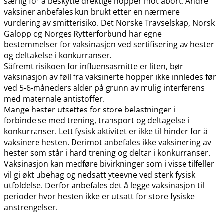
særlig for å beskytte drektige hopper mot abort. Andre
vaksiner anbefales kun brukt etter en nærmere
vurdering av smitterisiko. Det Norske Travselskap, Norsk
Galopp og Norges Rytterforbund har egne
bestemmelser for vaksinasjon ved sertifisering av hester
og deltakelse i konkurranser.
Såfremt risikoen for influensasmitte er liten, bør
vaksinasjon av føll fra vaksinerte hopper ikke innledes før
ved 5-6-måneders alder på grunn av mulig interferens
med maternale antistoffer.
Mange hester utsettes for store belastninger i
forbindelse med trening, transport og deltagelse i
konkurranser. Lett fysisk aktivitet er ikke til hinder for å
vaksinere hesten. Derimot anbefales ikke vaksinering av
hester som står i hard trening og deltar i konkurranser.
Vaksinasjon kan medføre bivirkninger som i visse tilfeller
vil gi økt ubehag og nedsatt yteevne ved sterk fysisk
utfoldelse. Derfor anbefales det å legge vaksinasjon til
perioder hvor hesten ikke er utsatt for store fysiske
anstrengelser.