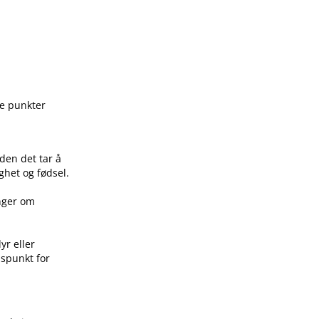
ge punkter
den det tar å
ghet og fødsel.
inger om
yr eller
idspunkt for