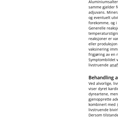
Aluminiumsalter 
samme gjelder fo
adjuvans. Minera
og eventuelt utv
forekomme, og i e
Generelle reaks
temperaturstigni
reaksjoner er va
eller produksjon
vaksinering imm
frigjøring av en
Symptombildet var
livstruende
anaf
Behandling a
Ved alvorlige, li
viser dyret kard
dyreartene, men
gjenopprette ade
kombinert med
livstruende bivi
Dersom tilstande