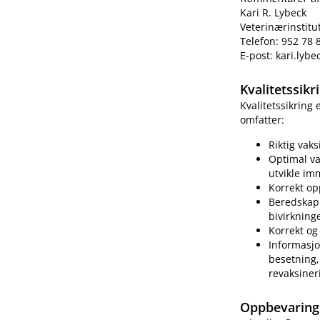
Kari R. Lybeck
Veterinærinstitu
Telefon: 952 78 
E-post: kari.lyb
Kvalitetssik
Kvalitetssikring
omfatter:
Riktig vak
Optimal va
utvikle im
Korrekt op
Beredskap 
bivirkning
Korrekt og 
Informasjo
besetning, 
revaksiner
Oppbevaring 