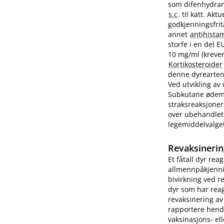
som difenhydram
s.c
. til katt. A
godkjenningsfrit
annet
antihista
storfe i en del 
10 mg/ml (krever
Kortikosteroider
denne dyrearten.
Ved utvikling av
Subkutane ødemer
straksreaksjoner
over ubehandlet 
legemiddelvalge
Revaksinerin
Et fåtall dyr rea
allmennpåkjenni
bivirkning ved r
dyr som har reag
revaksinering av
rapportere hend
vaksinasjons- ell