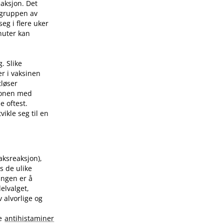
eaksjon. Det
 gruppen av
eg i flere uker
nuter kan
. Slike
er i vaksinen
tløser
sjonen med
e oftest.
ikle seg til en
raksreaksjon),
s de ulike
ingen er å
elvalget,
 alvorlige og
te
antihistaminer