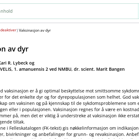
deaktiver
(
)
Vaksinasjon av dyr
on av dyr
ari R. Lybeck og
 VELIS, 1. amanuensis 2 ved NMBU, dr. scient. Marit Bangen
d vaksinasjon er å gi optimal beskyttelse mot smittsomme sykdo
er for det enkelte dyr og for dyrepopulasjonen som helhet. God va
kap om vaksinen og på kjennskap til de sykdomsproblemene som ek
gen eller i populasjonen. Vaksinasjon regnes for å være en kostnad
mer på, men det er viktig å understreke at vaksinasjon ikke ersta
ende tiltak.
ne i Felleskatalogen (FK-tekst) gis nøkkelinformasjon om indikasjon
ler, bivirkninger og anbefalinger for grunn- og revaksinasjon. Anbe