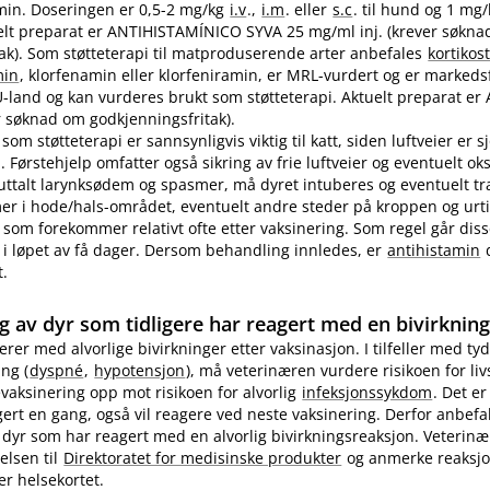
in. Doseringen er 0,5-2 mg/kg
i.v
.,
i.m
. eller
s.c
. til hund og 1 mg
ktuelt preparat er ANTIHISTAMÍNICO SYVA 25 mg/ml inj. (krever søkn
ak). Som støtteterapi til matproduserende arter anbefales
kortikos
min
, klorfenamin eller klorfeniramin, er MRL-vurdert og er markedsf
EU-land og kan vurderes brukt som støtteterapi. Aktuelt preparat er 
 søknad om godkjenningsfritak).
som støtteterapi er sannsynligvis viktig til katt, siden luftveier er 
 Førstehjelp omfatter også sikring av frie luftveier og eventuelt ok
 uttalt larynksødem og spasmer, må dyret intuberes og eventuelt t
 i hode​/​hals-området, eventuelt andre steder på kroppen og urti
 som forekommer relativt ofte etter vaksinering. Som regel går diss
i løpet av få dager. Dersom behandling innledes, er
antihistamin
d
t.
g av dyr som tidligere har reagert med en bivirknin
gerer med alvorlige bivirkninger etter vaksinasjon. I tilfeller med tyd
ng (
dyspné
,
hypotensjon
), må veterinæren vurdere risikoen for li
evaksinering opp mot risikoen for alvorlig
infeksjonssykdom
. Det er
ert en gang, også vil reagere ved neste vaksinering. Derfor anbefa
 dyr som har reagert med en alvorlig bivirkningsreaksjon. Veterin
elsen til
Direktoratet for medisinske produkter
og anmerke reaksj
er helsekortet.