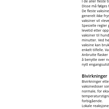
I de aller fleste
Disse må følges f
De fleste vaksine
generelt ikke fry
vaksiner vil «lev
Spesielle regler
levetid etter op
vaksiner til hun
minutter. Ved h
vaksine kan bruk
enkelt tilfelle.
Anbrutte flasker
å benytte over no
nytt engangsutsty
Bivirkninger
Bivirkninger ett
vaksinedoser som
normale, for eks
temperaturstigni
forbigående.
Lokale reaksjone