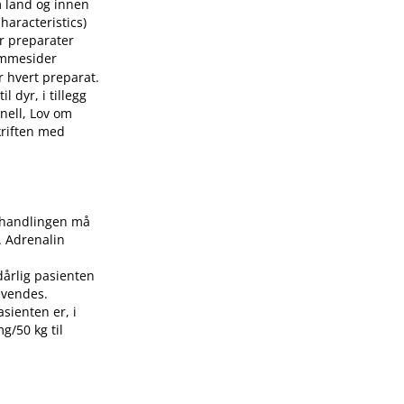
m land og innen
aracteristics)
or preparater
mmesider
r hvert preparat.
 dyr, i tillegg
nell, Lov om
skriften med
Behandlingen må
. Adrenalin
dårlig pasienten
nvendes.
asienten er, i
g/50 kg til