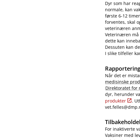
Dyr som har reag
normale, kan vaks
første 6-12 time
forventes, skal 
veterinæren anme
Veterinæren må i
dette kan innebæ
Dessuten kan det
I slike tilfeller
Rapportering
Når det er mista
medisinske prod
Direktoratet for
dyr, herunder va
produkter
. U
vet.felles@dmp.
Tilbakeholdel
For inaktiverte 
Vaksiner med lev