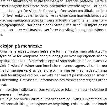
som har tilbakeholdelsestid for matproduserende pattedyr. Dette e
e mot ringorm hos storfe, som inneholder levende agens. For denn
tiden 14 dager for slakt. Se for øvrig informasjon om tilbakeholdelse
for hver enkelt vaksine, da hvilke vaksiner som markedsføres stad
omkring injeksjonsstedet kan være aktuelt i noen tilfeller, især for
aloljeadjuvans. Når det gjelder Ovivac P vet. til sau vil injeksjons
n 2 uker etter vaksinasjon. Derfor er det viktig å oppgi injeksjonss
n.
jeksjon på menneske
utgjør generelt sett ingen helsefare for menneske, men utilsiktet in
øre risiko for komplikasjoner, avhengig av hvor injeksjonen skjer o
plikasjoner kan i første rekke oppstå som reaksjon på adjuvans i v
sårinfeksjon. Vaksiner som inneholder levende agens, vil under no
lige for menneske. Gravide, eldre og mennesker med nedsatt immu
pesiell forsiktighet ved bruk av vaksiner basert på mikroorganismer
etydning. Det vises til informasjon om forsiktighetsregler i prep
arat.
en
infeksjon
i stikksåret, som vanligvis er lokal, men som i sjeldne ti
n generell
infeksjon
.
er til dyr inneholder aluminiumsalter som adjuvans, i likhet med vak
vil normalt ikke gi reaksjoner av betydning. Enkelte vaksiner inne