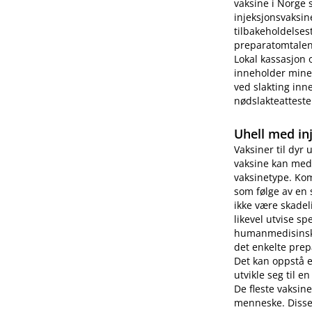
vaksine i Norge 
injeksjonsvaksin
tilbakeholdelses
preparatomtalen 
Lokal kassasjon 
inneholder miner
ved slakting inne
nødslakteatteste
Uhell med in
Vaksiner til dyr 
vaksine kan medf
vaksinetype. Kom
som følge av en 
ikke være skade
likevel utvise s
humanmedisinsk b
det enkelte prep
Det kan oppstå 
utvikle seg til e
De fleste vaksin
menneske. Disse 