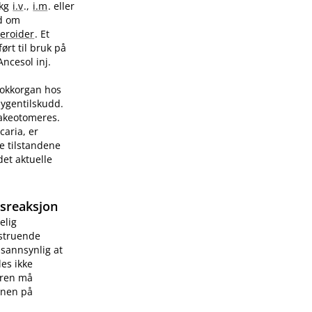
/kg
i.v
.,
i.m
. eller
ad om
teroider
. Et
ørt til bruk på
Ancesol inj.
sjokkorgan hos
sygentilskudd.
rakeotomeres.
caria, er
e tilstandene
et aktuelle
gsreaksjon
elig
vstruende
 sannsynlig at
les ikke
æren må
onen på