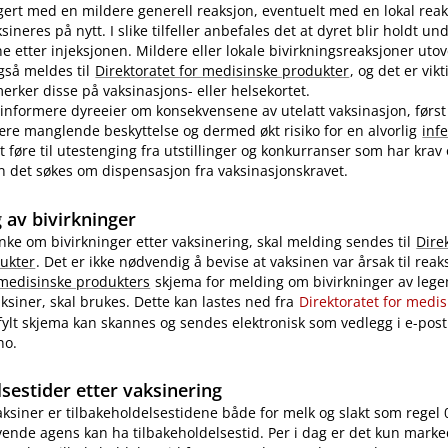
ert med en mildere generell reaksjon, eventuelt med en lokal reak
ineres på nytt. I slike tilfeller anbefales det at dyret blir holdt u
ne etter injeksjonen. Mildere eller lokale bivirkningsreaksjoner uto
også meldes til
Direktoratet for medisinske produkter
, og det er vikt
rker disse på vaksinasjons- eller helsekortet.
nformere dyreeier om konsekvensene av utelatt vaksinasjon, først
re manglende beskyttelse og dermed økt risiko for en alvorlig
inf
 føre til utestenging fra utstillinger og konkurranser som har krav
 kan det søkes om dispensasjon fra vaksinasjonskravet.
 av bivirkninger
nke om bivirkninger etter vaksinering, skal melding sendes til
Dire
ukter
. Det er ikke nødvendig å bevise at vaksinen var årsak til reak
 medisinske produkters
skjema for melding om bivirkninger av legem
ksiner, skal brukes. Dette kan lastes ned fra
Direktoratet for medi
tfylt skjema kan skannes og sendes elektronisk som vedlegg i e-post 
no.
sestider etter vaksinering
vaksiner er tilbakeholdelsestidene både for melk og slakt som regel 
ende agens kan ha tilbakeholdelsestid. Per i dag er det kun marke