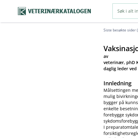
VETERINÆRKATALOGEN
Siste besøkte sider 
Vaksinasj
av
veterinær, phD K
daglig leder ved
Innledning
Målsettingen me
mulig bivirkning
bygger på kunns
enkelte besetnin
forebygge sykdom
sykdomsforebygg
I preparatomtale
forsiktighetsreg