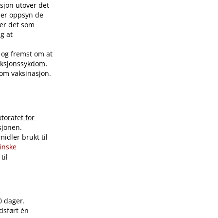
sjon utover det
nder oppsyn de
ver det som
ig at
 og fremst om at
eksjonssykdom
.
 om vaksinasjon.
ktoratet for
sjonen.
idler brukt til
sinske
til
0 dager.
dsført én