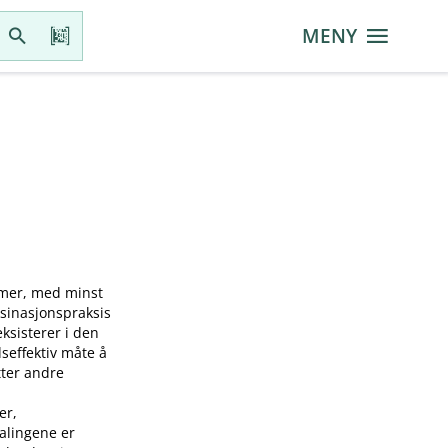
MENY
mmer, med minst
ksinasjonspraksis
sisterer i den
seffektiv måte å
tter andre
er,
falingene er