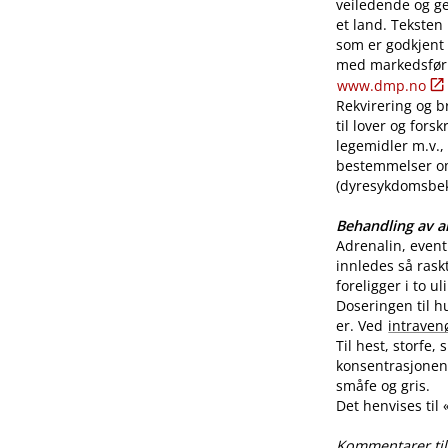
veiledende og ge
et land. Teksten
som er godkjent
med markedsførin
www.dmp.no
Rekvirering og br
til lover og for
legemidler m.v., 
bestemmelser o
(dyresykdomsbekj
Behandling av al
Adrenalin, even
innledes så rask
foreligger i to u
Doseringen til h
er. Ved
intraven
Til hest, storfe,
konsentrasjonen 
småfe og gris.
Det henvises til
Kommentarer til 