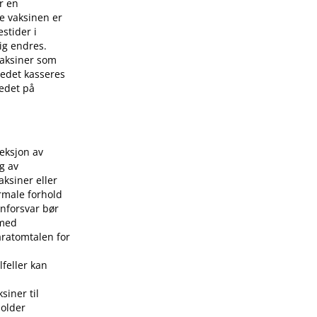
r en
e vaksinen er
stider i
ig endres.
 vaksiner som
stedet kasseres
tedet på
jeksjon av
g av
aksiner eller
rmale forhold
nforsvar bør
 med
aratomtalen for
lfeller kan
siner til
holder