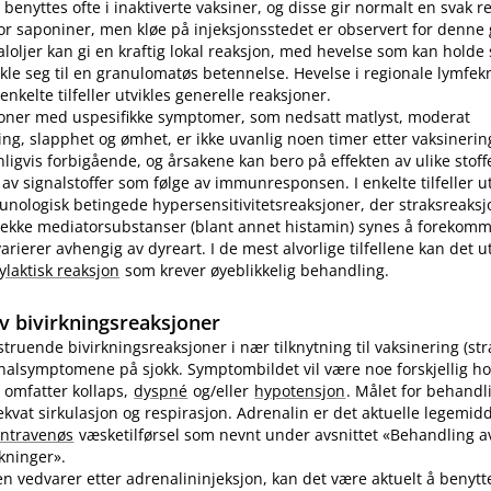
benyttes ofte i inaktiverte vaksiner, og disse gir normalt en svak r
r saponiner, men kløe på injeksjonsstedet er observert for denne
loljer kan gi en kraftig lokal reaksjon, med hevelse som kan holde s
ikle seg til en granulomatøs betennelse. Hevelse i regionale lymfek
nkelte tilfeller utvikles generelle reaksjoner.
joner med uspesifikke symptomer, som nedsatt matlyst, moderat
ng, slapphet og ømhet, er ikke uvanlig noen timer etter vaksinering
nligvis forbigående, og årsakene kan bero på effekten av ulike stoff
 av signalstoffer som følge av immunresponsen. I enkelte tilfeller u
unologisk betingede hypersensitivitetsreaksjoner, der straksreak
 rekke mediatorsubstanser (blant annet histamin) synes å forekomm
ierer avhengig av dyreart. I de mest alvorlige tilfellene kan det utv
ylaktisk reaksjon
som krever øyeblikkelig behandling.
v bivirkningsreaksjoner
vstruende bivirkningsreaksjoner i nær tilknytning til vaksinering (st
inalsymptomene på sjokk. Symptombildet vil være noe forskjellig ho
 omfatter kollaps,
dyspné
og​/​eller
hypotensjon
. Målet for behandl
kvat sirkulasjon og respirasjon. Adrenalin er det aktuelle legemidd
intravenøs
væsketilførsel som nevnt under avsnittet «Behandling av
rkninger».
n vedvarer etter adrenalininjeksjon, kan det være aktuelt å benyt