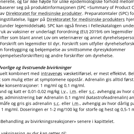
nerelle, og tar ikke høyde for ulike epidemiologiske forhold mello
 baserer seg på produktinformasjonen (SPC =Summary of Product Ch
 av
Direktoratet for medisinske produkter
. Preparatomtaler (SPC) f
gstillatelse, ligger på
Direktoratet for medisinske produkters
hje
(under legemiddelsøk). SPC kan også finnes i Felleskatalogen unde
uk av vaksiner er underlagt Forordning (EU) 2019/6 om legemidler til
skrifter som blant annet Lov om veterinærer og annet dyrehelseperso
Forskrift om legemidler til dyr, Forskrift som utfyller dyrehelsefor
m forebygging og bekjempelse av smittsomme dyresykdommer
empelsesforskriften) og andre forskrifter om dyrehelse.
vorlige og livstruende bivirkninger
tuelt kombinert med
intravenøs
væsketilførsel, er mest effektivt. 
t som mulig etter at symptomene oppstår. Adrenalin gis alltid først
like konsentrasjoner: 1 mg/ml og 0,1 mg​/​ml.
und og katt er 0,01-0,02 mg/kg
i.v
.,
i.m
. eller
s.c
. avhengig av hvor 
øs
administrering bør Adrenalin 0,1 mg/ml (katastrofeadrenalin) a
 småfe og gris gis adrenalin
s.c
. eller
i.m
., avhengig av hvor dårlig p
1 mg​/​ml. Doseringen er 1-2 mg/100 kg for storfe og hest og 0,5-1 m
 «Behandling av bivirkningsreaksjoner» senere i kapittelet.
vaksinasjon av dyr kan rettes til: