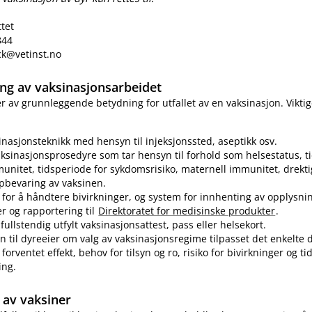
ttet
844
eck@vetinst.no
ring av vaksinasjonsarbeidet
 er av grunnleggende betydning for utfallet av en vaksinasjon. Vikti
sinasjonsteknikk med hensyn til injeksjonssted, aseptikk osv.
ksinasjonsprosedyre som tar hensyn til forhold som helsestatus, ti
munitet, tidsperiode for sykdomsrisiko, maternell immunitet, drekti
pbevaring av vaksinen.
for å håndtere bivirkninger, og system for innhenting av opplysn
er og rapportering til
Direktoratet for medisinske produkter
.
fullstendig utfylt vaksinasjonsattest, pass eller helsekort.
n til dyreeier om valg av vaksinasjonsregime tilpasset det enkelte d
forventet effekt, behov for tilsyn og ro, risiko for bivirkninger og t
ing.
av vaksiner