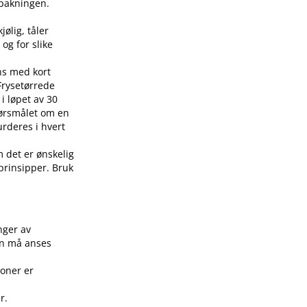
å pakningen.
jølig, tåler
 og for slike
ens med kort
 Frysetørrede
i løpet av 30
pørsmålet om en
urderes i hvert
m det er ønskelig
 prinsipper. Bruk
.
nger av
on må anses
joner er
r.