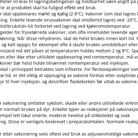
 tilfeller vil krav til lagringsbetingelser og holdbarhet være angitt p
or at produktet skal ha fullgod effekt ved bruk.
r skal oppbevares mørkt og kjølig (2-8°C). Vaksiner som skal lagres k
sing. Enkelte levende virusvaksiner skal imidlertid lagres ved -20°C,
etid​/​brukstid» bli forkortet ved lagring ved kjøleromstemperatur.
 gjelder for frysetørrede vaksiner, som ofte inneholder levende ag
pløsning. Når disse rehydreres, skal de helst brukes innen kort tid.
d og katt oppgis for eksempel ofte å skulle brukes umiddelbart eller 
enstand må det påses at temperaturen holdes mellom 2 og 8°C. S
es eller ikke etter utilsiktet oppbevaring ved romtemperatur, må v
 Vaksiner bør helst holde tilnærmet romtemperatur ved injeksjon.
 skal i prinsippet betraktes som infiserte. For flerdosepakninger so
e tid, er det viktig at oppsuging av vaksine foretas etter aseptiske
r til hver injeksjon, og desinfiser flaskekorken før uttak av vaksine
er vaksinering omfatter sykdom, skade eller andre utilsiktede virkni
 normalt brukes på dyr. Enkelte typer av reaksjoner på vaksinasj
empel lett lokal smerte, moderat hevelse på stikkstedet og svak
ng. Disse er vanligvis beskrevet i preparatomtalen. Normale reaks
r etter vaksinering sees oftest ved bruk av adjuvansholdige vaksine