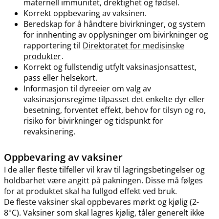
maternell immunitet, drektighet og fødsel.
Korrekt oppbevaring av vaksinen.
Beredskap for å håndtere bivirkninger, og system
for innhenting av opplysninger om bivirkninger og
rapportering til
Direktoratet for medisinske
produkter
.
Korrekt og fullstendig utfylt vaksinasjonsattest,
pass eller helsekort.
Informasjon til dyreeier om valg av
vaksinasjonsregime tilpasset det enkelte dyr eller
besetning, forventet effekt, behov for tilsyn og ro,
risiko for bivirkninger og tidspunkt for
revaksinering.
Oppbevaring av vaksiner
I de aller fleste tilfeller vil krav til lagringsbetingelser og
holdbarhet være angitt på pakningen. Disse må følges
for at produktet skal ha fullgod effekt ved bruk.
De fleste vaksiner skal oppbevares mørkt og kjølig (2-
8°C). Vaksiner som skal lagres kjølig, tåler generelt ikke