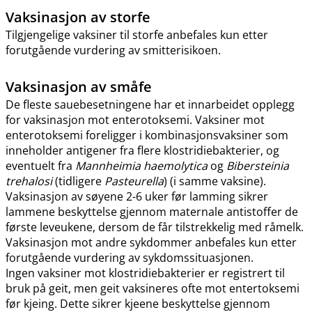
Vaksinasjon av storfe
Tilgjengelige vaksiner til storfe anbefales kun etter
forutgående vurdering av smitterisikoen.
Vaksinasjon av småfe
De fleste sauebesetningene har et innarbeidet opplegg
for vaksinasjon mot enterotoksemi. Vaksiner mot
enterotoksemi foreligger i kombinasjonsvaksiner som
inneholder antigener fra flere klostridiebakterier, og
eventuelt fra
Mannheimia haemolytica
og
Bibersteinia
trehalosi
(tidligere
Pasteurella
) (i samme vaksine).
Vaksinasjon av søyene 2-6 uker før lamming sikrer
lammene beskyttelse gjennom maternale antistoffer de
første leveukene, dersom de får tilstrekkelig med råmelk.
Vaksinasjon mot andre sykdommer anbefales kun etter
forutgående vurdering av sykdomssituasjonen.
Ingen vaksiner mot klostridiebakterier er registrert til
bruk på geit, men geit vaksineres ofte mot entertoksemi
før kjeing. Dette sikrer kjeene beskyttelse gjennom