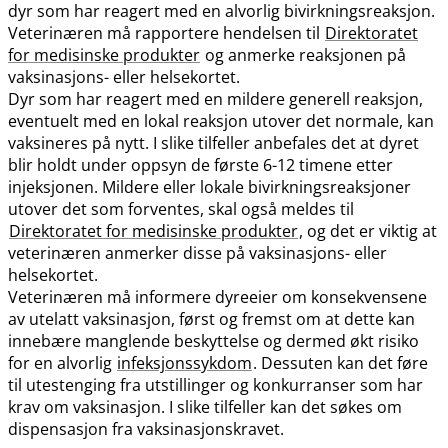
dyr som har reagert med en alvorlig bivirkningsreaksjon.
Veterinæren må rapportere hendelsen til
Direktoratet
for medisinske produkter
og anmerke reaksjonen på
vaksinasjons- eller helsekortet.
Dyr som har reagert med en mildere generell reaksjon,
eventuelt med en lokal reaksjon utover det normale, kan
vaksineres på nytt. I slike tilfeller anbefales det at dyret
blir holdt under oppsyn de første 6-12 timene etter
injeksjonen. Mildere eller lokale bivirkningsreaksjoner
utover det som forventes, skal også meldes til
Direktoratet for medisinske produkter
, og det er viktig at
veterinæren anmerker disse på vaksinasjons- eller
helsekortet.
Veterinæren må informere dyreeier om konsekvensene
av utelatt vaksinasjon, først og fremst om at dette kan
innebære manglende beskyttelse og dermed økt risiko
for en alvorlig
infeksjonssykdom
. Dessuten kan det føre
til utestenging fra utstillinger og konkurranser som har
krav om vaksinasjon. I slike tilfeller kan det søkes om
dispensasjon fra vaksinasjonskravet.