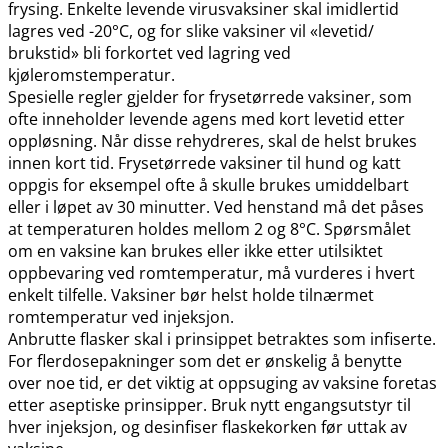
frysing. Enkelte levende virusvaksiner skal imidlertid
lagres ved -20°C, og for slike vaksiner vil «levetid​/​
brukstid» bli forkortet ved lagring ved
kjøleromstemperatur.
Spesielle regler gjelder for frysetørrede vaksiner, som
ofte inneholder levende agens med kort levetid etter
oppløsning. Når disse rehydreres, skal de helst brukes
innen kort tid. Frysetørrede vaksiner til hund og katt
oppgis for eksempel ofte å skulle brukes umiddelbart
eller i løpet av 30 minutter. Ved henstand må det påses
at temperaturen holdes mellom 2 og 8°C. Spørsmålet
om en vaksine kan brukes eller ikke etter utilsiktet
oppbevaring ved romtemperatur, må vurderes i hvert
enkelt tilfelle. Vaksiner bør helst holde tilnærmet
romtemperatur ved injeksjon.
Anbrutte flasker skal i prinsippet betraktes som infiserte.
For flerdosepakninger som det er ønskelig å benytte
over noe tid, er det viktig at oppsuging av vaksine foretas
etter aseptiske prinsipper. Bruk nytt engangsutstyr til
hver injeksjon, og desinfiser flaskekorken før uttak av