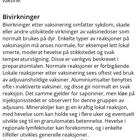
vaksine.
Bivirkninger
Bivirkninger etter vaksinering omfatter sykdom, skade
eller andre utilsiktede virkninger av vaksinedoser som
normalt brukes på dyr. Enkelte typer av reaksjoner på
vaksinasjon må anses normale, for eksempel lett lokal
smerte, moderat hevelse på stikkstedet og svak
temperaturstigning. Disse er vanligvis beskrevet i
preparatomtalen. Normale reaksjoner er forbigående.
Lokale reaksjoner etter vaksinering sees oftest ved bruk
av adjuvansholdige vaksiner. Aluminiumsalter benyttes
ofte i inaktiverte vaksiner, og disse gir normalt en svak
reaksjon. Det samme gjelder for saponiner, men kløe på
injeksjonsstedet er observert for denne gruppen av
adjuvans. Mineraloljer kan gi en kraftig lokal reaksjon,
med hevelse som kan holde seg i flere uker og eventuelt
utvikle seg til en granulomatøs betennelse. Hevelse i
regionale lymfeknuter kan forekomme, og i enkelte
tilfeller utvikles generelle reaksjoner.