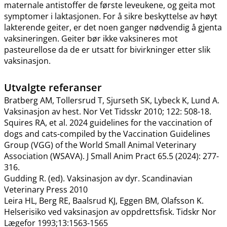
maternale antistoffer de første leveukene, og geita mot
symptomer i laktasjonen. For å sikre beskyttelse av høyt
lakterende geiter, er det noen ganger nødvendig å gjenta
vaksineringen. Geiter bør ikke vaksineres mot
pasteurellose da de er utsatt for bivirkninger etter slik
vaksinasjon.
Utvalgte referanser
Bratberg AM, Tollersrud T, Sjurseth SK, Lybeck K, Lund A.
Vaksinasjon av hest. Nor Vet Tidsskr 2010; 122: 508-18.
Squires RA, et al. 2024 guidelines for the vaccination of
dogs and cats-compiled by the Vaccination Guidelines
Group (VGG) of the World Small Animal Veterinary
Association (WSAVA). J Small Anim Pract 65.5 (2024): 277-
316.
Gudding R. (ed). Vaksinasjon av dyr. Scandinavian
Veterinary Press 2010
Leira HL, Berg RE, Baalsrud KJ, Eggen BM, Olafsson K.
Helserisiko ved vaksinasjon av oppdrettsfisk. Tidskr Nor
Lægefor 1993;13:1563-1565