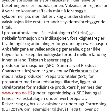
besetningen eller i populasjonen. Vaksinasjon regnes for
å være en kostnadseffektiv måte å forebygge
sykdommer på, men det er viktig å understreke at
vaksinasjon ikke erstatter andre sykdomsforebyggende
tiltak.
I preparatomtalene i Felleskatalogen (FK-tekst) gis
nøkkelinformasjon om indikasjoner, forsiktighetsregler,
bivirkninger og anbefalinger for grunn- og revaksinasjon.
Anbefalingene er veiledende og generelle, og tar ikke
høyde for ulike epidemiologiske forhold mellom land og
innen et land. Teksten baserer seg på
produktinformasjonen (SPC =Summary of Product
Characteristics) som er godkjent av
Direktoratet for
medisinske produkter
. Preparatomtaler (SPC) for
preparater med markedsføringstillatelse, ligger på
Direktoratet for medisinske produkters
hjemmesider
www.dmp.no
(under legemiddelsøk). SPC kan også
finnes i Felleskatalogen under hvert preparat.
Rekvirering og bruk av vaksiner er underlagt Forordning
(EU) 2019/6 om legemidler til dyr, i tillegg til lover og