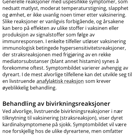
Generelle reaksjoner med uspesifikke symptomer, som
nedsatt matlyst, moderat temperaturstigning, slapphet
og ømhet, er ikke uvanlig noen timer etter vaksinering.
Slike reaksjoner er vanligvis forbigående, og årsakene
kan bero på effekten av ulike stoffer i vaksinen eller
produksjon av signalstoffer som følge av
immunresponsen. I enkelte tilfeller utløser vaksinering
immunologisk betingede hypersensitivitetsreaksjoner,
der straksreaksjonen med frigjøring av en rekke
mediatorsubstanser (blant annet histamin) synes å
forekomme oftest. Symptombildet varierer avhengig av
dyreart. I de mest alvorlige tilfellene kan det utvikle seg til
en livstruende
anafylaktisk reaksjon
som krever
øyeblikkelig behandling.
Behandling av bivirkningsreaksjoner
Ved alvorlige, livstruende bivirkningsreaksjoner i nær
tilknytning til vaksinering (straksreaksjon), viser dyret
kardinalsymptomene på sjokk. Symptombildet vil være
noe forskjellig hos de ulike dyreartene, men omfatter