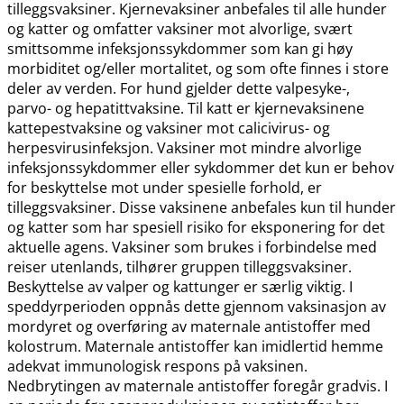
tilleggsvaksiner. Kjernevaksiner anbefales til alle hunder
og katter og omfatter vaksiner mot alvorlige, svært
smittsomme infeksjonssykdommer som kan gi høy
morbiditet og​/​eller mortalitet, og som ofte finnes i store
deler av verden. For hund gjelder dette valpesyke-,
parvo- og hepatittvaksine. Til katt er kjernevaksinene
kattepestvaksine og vaksiner mot calicivirus- og
herpesvirusinfeksjon. Vaksiner mot mindre alvorlige
infeksjonssykdommer eller sykdommer det kun er behov
for beskyttelse mot under spesielle forhold, er
tilleggsvaksiner. Disse vaksinene anbefales kun til hunder
og katter som har spesiell risiko for eksponering for det
aktuelle agens. Vaksiner som brukes i forbindelse med
reiser utenlands, tilhører gruppen tilleggsvaksiner.
Beskyttelse av valper og kattunger er særlig viktig. I
speddyrperioden oppnås dette gjennom vaksinasjon av
mordyret og overføring av maternale antistoffer med
kolostrum. Maternale antistoffer kan imidlertid hemme
adekvat immunologisk respons på vaksinen.
Nedbrytingen av maternale antistoffer foregår gradvis. I