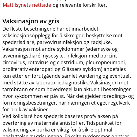
Mattilsynets nettside
og relevante forskrifter.
Vaksinasjon av gris
De fleste besetningene har et innarbeidet
vaksinasjonsopplegg for å sikre god beskyttelse mot
spedgrisdiaré, parvovirusinfeksjon og rødsjuke.
Vaksinasjon mot andre sykdommer (ødemsyke og
avvenningsdiaré, nysesyke,
infeksjon
med porcint
circovirus, rotavirus og clostridium, pleuropneumoni,
proliferativ enteropati og Glässers sykdom) anbefales
kun etter en forutgående samlet vurdering og eventuelt
med støtte av laboratoriediagnostikk. Vaksinasjon mot
tarmbrann er som hovedregel kun aktuelt i besetninger
hvor sykdommen er påvist. Når det gjelder foredlings- og
formeringsbesetninger, har næringen et eget regelverk
for bruk av vaksiner.
Ved kolidiaré hos spedgris baseres profylaksen på
overføring av maternale antistoffer. Tidspunktet for
vaksinering av purka er viktig for å sikre optimal
beskyttelse av grisungene. Enkelte sykdommer opptrer