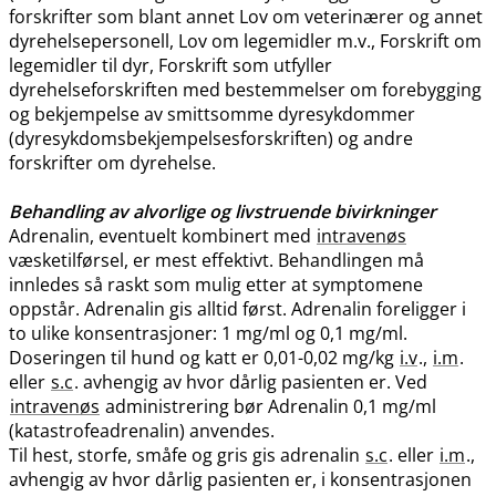
forskrifter som blant annet Lov om veterinærer og annet
dyrehelsepersonell, Lov om legemidler m.v., Forskrift om
legemidler til dyr, Forskrift som utfyller
dyrehelseforskriften med bestemmelser om forebygging
og bekjempelse av smittsomme dyresykdommer
(dyresykdomsbekjempelsesforskriften) og andre
forskrifter om dyrehelse.
Behandling av alvorlige og livstruende bivirkninger
Adrenalin, eventuelt kombinert med
intravenøs
væsketilførsel, er mest effektivt. Behandlingen må
innledes så raskt som mulig etter at symptomene
oppstår. Adrenalin gis alltid først. Adrenalin foreligger i
to ulike konsentrasjoner: 1 mg/ml og 0,1 mg​/​ml.
Doseringen til hund og katt er 0,01-0,02 mg/kg
i.v
.,
i.m
.
eller
s.c
. avhengig av hvor dårlig pasienten er. Ved
intravenøs
administrering bør Adrenalin 0,1 mg/ml
(katastrofeadrenalin) anvendes.
Til hest, storfe, småfe og gris gis adrenalin
s.c
. eller
i.m
.,
avhengig av hvor dårlig pasienten er, i konsentrasjonen