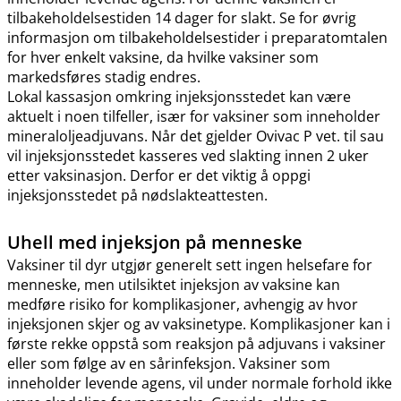
tilbakeholdelsestiden 14 dager for slakt. Se for øvrig
informasjon om tilbakeholdelsestider i preparatomtalen
for hver enkelt vaksine, da hvilke vaksiner som
markedsføres stadig endres.
Lokal kassasjon omkring injeksjonsstedet kan være
aktuelt i noen tilfeller, især for vaksiner som inneholder
mineraloljeadjuvans. Når det gjelder Ovivac P vet. til sau
vil injeksjonsstedet kasseres ved slakting innen 2 uker
etter vaksinasjon. Derfor er det viktig å oppgi
injeksjonsstedet på nødslakteattesten.
Uhell med injeksjon på menneske
Vaksiner til dyr utgjør generelt sett ingen helsefare for
menneske, men utilsiktet injeksjon av vaksine kan
medføre risiko for komplikasjoner, avhengig av hvor
injeksjonen skjer og av vaksinetype. Komplikasjoner kan i
første rekke oppstå som reaksjon på adjuvans i vaksiner
eller som følge av en sårinfeksjon. Vaksiner som
inneholder levende agens, vil under normale forhold ikke