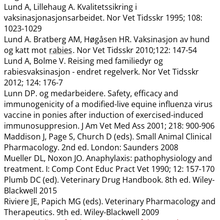
Lund A, Lillehaug A. Kvalitetssikring i
vaksinasjonasjonsarbeidet. Nor Vet Tidsskr 1995; 108:
1023-1029
Lund A. Bratberg AM, Høgåsen HR. Vaksinasjon av hund
og katt mot
rabies
. Nor Vet Tidsskr 2010;122: 147-54
Lund A, Bolme V. Reising med familiedyr og
rabiesvaksinasjon - endret regelverk. Nor Vet Tidsskr
2012; 124: 176-7
Lunn DP. og medarbeidere. Safety, efficacy and
immunogenicity of a modified-live equine influenza virus
vaccine in ponies after induction of exercised-induced
immunosuppresion. J Am Vet Med Ass 2001; 218: 900-906
Maddison J, Page S, Church D (eds). Small Animal Clinical
Pharmacology. 2nd ed. London: Saunders 2008
Mueller DL, Noxon JO. Anaphylaxis: pathophysiology and
treatment. I: Comp Cont Educ Pract Vet 1990; 12: 157-170
Plumb DC (ed). Veterinary Drug Handbook. 8th ed. Wiley-
Blackwell 2015
Riviere JE, Papich MG (eds). Veterinary Pharmacology and
Therapeutics. 9th ed. Wiley-Blackwell 2009