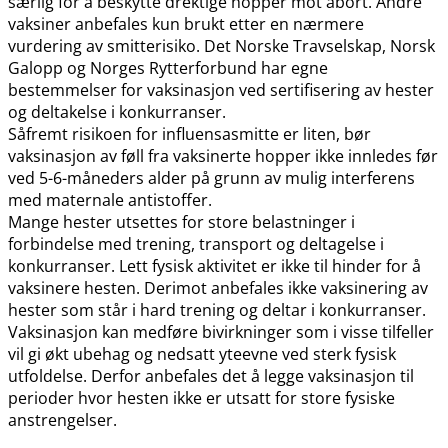
særlig for å beskytte drektige hopper mot abort. Andre
vaksiner anbefales kun brukt etter en nærmere
vurdering av smitterisiko. Det Norske Travselskap, Norsk
Galopp og Norges Rytterforbund har egne
bestemmelser for vaksinasjon ved sertifisering av hester
og deltakelse i konkurranser.
Såfremt risikoen for influensasmitte er liten, bør
vaksinasjon av føll fra vaksinerte hopper ikke innledes før
ved 5-6-måneders alder på grunn av mulig interferens
med maternale antistoffer.
Mange hester utsettes for store belastninger i
forbindelse med trening, transport og deltagelse i
konkurranser. Lett fysisk aktivitet er ikke til hinder for å
vaksinere hesten. Derimot anbefales ikke vaksinering av
hester som står i hard trening og deltar i konkurranser.
Vaksinasjon kan medføre bivirkninger som i visse tilfeller
vil gi økt ubehag og nedsatt yteevne ved sterk fysisk
utfoldelse. Derfor anbefales det å legge vaksinasjon til
perioder hvor hesten ikke er utsatt for store fysiske
anstrengelser.