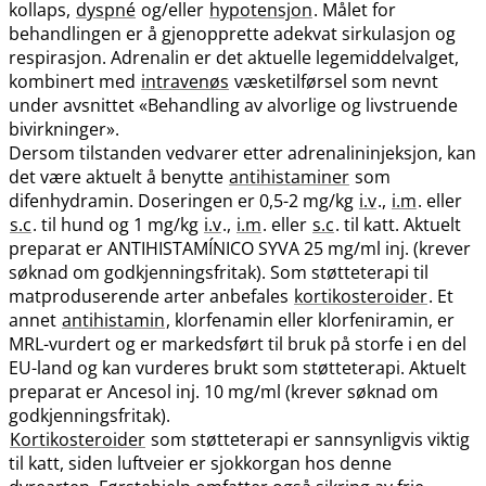
kollaps,
dyspné
og​/​eller
hypotensjon
. Målet for
behandlingen er å gjenopprette adekvat sirkulasjon og
respirasjon. Adrenalin er det aktuelle legemiddelvalget,
kombinert med
intravenøs
væsketilførsel som nevnt
under avsnittet «Behandling av alvorlige og livstruende
bivirkninger».
Dersom tilstanden vedvarer etter adrenalininjeksjon, kan
det være aktuelt å benytte
antihistaminer
som
difenhydramin. Doseringen er 0,5-2 mg/kg
i.v
.,
i.m
. eller
s.c
. til hund og 1 mg/kg
i.v
.,
i.m
. eller
s.c
. til katt. Aktuelt
preparat er ANTIHISTAMÍNICO SYVA 25 mg/ml inj. (krever
søknad om godkjenningsfritak). Som støtteterapi til
matproduserende arter anbefales
kortikosteroider
. Et
annet
antihistamin
, klorfenamin eller klorfeniramin, er
MRL-vurdert og er markedsført til bruk på storfe i en del
EU-land og kan vurderes brukt som støtteterapi. Aktuelt
preparat er Ancesol inj. 10 mg/ml (krever søknad om
godkjenningsfritak).
Kortikosteroider
som støtteterapi er sannsynligvis viktig
til katt, siden luftveier er sjokkorgan hos denne