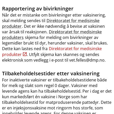
Rapportering av bivirkninger
Når det er mistanke om bivirkninger etter vaksinering,
skal melding sendes til
Direktoratet for medisinske
produkter
. Det er ikke nødvendig å bevise at vaksinen
var årsak til reaksjonen.
Direktoratet for medisinske
produkters
skjema for melding om bivirkninger av
legemidler brukt til dyr, herunder vaksiner, skal brukes.
Dette kan lastes ned fra
Direktoratet for medisinske
produkter
. Utfylt skjema kan skannes og sendes
elektronisk som vedlegg i e-post til vet.felles@dmp.no.
Tilbakeholdelsestider etter vaksinering
For inaktiverte vaksiner er tilbakeholdelsestidene både
for melk og slakt som regel 0 dager. Vaksiner med
levende agens kan ha tilbakeholdelsestid. Per i dag er det
kun markedsført én vaksine i Norge som har
tilbakeholdelsestid for matproduserende pattedyr. Dette
er en injeksjonsvaksine mot ringorm hos storfe, som
inneholder levende agens. For denne vaksinen er