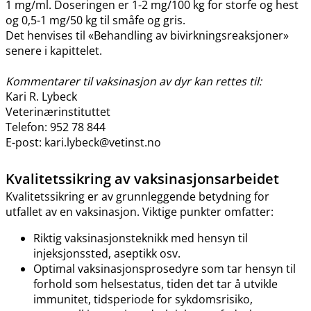
1 mg​/​ml. Doseringen er 1-2 mg/100 kg for storfe og hest
og 0,5-1 mg/50 kg til småfe og gris.
Det henvises til «Behandling av bivirkningsreaksjoner»
senere i kapittelet.
Kommentarer til vaksinasjon av dyr kan rettes til:
Kari R. Lybeck
Veterinærinstituttet
Telefon: 952 78 844
E-post: kari.lybeck@vetinst.no
Kvalitetssikring av vaksinasjonsarbeidet
Kvalitetssikring er av grunnleggende betydning for
utfallet av en vaksinasjon. Viktige punkter omfatter:
Riktig vaksinasjonsteknikk med hensyn til
injeksjonssted, aseptikk osv.
Optimal vaksinasjonsprosedyre som tar hensyn til
forhold som helsestatus, tiden det tar å utvikle
immunitet, tidsperiode for sykdomsrisiko,