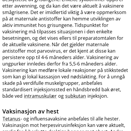
etter avvenning, og da kan det være aktuelt å vaksinere
smågrisene. Det er imidlertid viktig å være oppmerksom
på at maternale antistoffer kan hemme utviklingen av
aktiv immunitet hos grisungene. Tidspunktet for
vaksinering må tilpasses situasjonen i den enkelte
besetningen, og det vises ellers til preparatomtalen for
de aktuelle vaksinene. Når det gjelder maternale
antistoffer mot parvovirus, er det kjent at disse kan
persistere opp til 4-6 måneders alder. Vaksinering av
ungpurker innledes derfor fra 5,5-6 måneders alder.
Vaksinering kan medføre lokale reaksjoner på stikkstedet
som kan gi lokal kassasjon ved nødslakting. For å unngå
skade på verdifulle muskelgrupper, anbefales
standardisert injeksjonssted en håndsbredd bak øret,
både ved
intramuskulær
og
subkutan
injeksjon.
Vaksinasjon av hest
Tetanus
- og influensavaksine anbefales til alle hester.
Vaksinasjon mot herpesvirusinfeksjon kan være aktuelt,