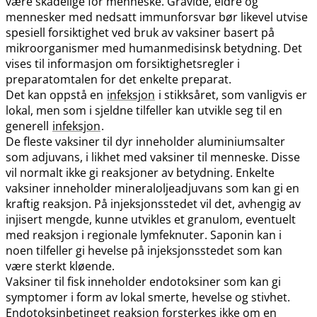
være skadelige for menneske. Gravide, eldre og
mennesker med nedsatt immunforsvar bør likevel utvise
spesiell forsiktighet ved bruk av vaksiner basert på
mikroorganismer med humanmedisinsk betydning. Det
vises til informasjon om forsiktighetsregler i
preparatomtalen for det enkelte preparat.
Det kan oppstå en
infeksjon
i stikksåret, som vanligvis er
lokal, men som i sjeldne tilfeller kan utvikle seg til en
generell
infeksjon
.
De fleste vaksiner til dyr inneholder aluminiumsalter
som adjuvans, i likhet med vaksiner til menneske. Disse
vil normalt ikke gi reaksjoner av betydning. Enkelte
vaksiner inneholder mineraloljeadjuvans som kan gi en
kraftig reaksjon. På injeksjonsstedet vil det, avhengig av
injisert mengde, kunne utvikles et granulom, eventuelt
med reaksjon i regionale lymfeknuter. Saponin kan i
noen tilfeller gi hevelse på injeksjonsstedet som kan
være sterkt kløende.
Vaksiner til fisk inneholder endotoksiner som kan gi
symptomer i form av lokal smerte, hevelse og stivhet.
Endotoksinbetinget reaksjon forsterkes ikke om en