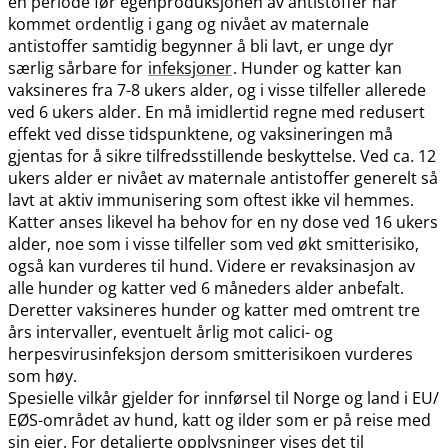
en periode før egenproduksjonen av antistoffer har
kommet ordentlig i gang og nivået av maternale
antistoffer samtidig begynner å bli lavt, er unge dyr
særlig sårbare for
infeksjoner
. Hunder og katter kan
vaksineres fra 7-8 ukers alder, og i visse tilfeller allerede
ved 6 ukers alder. En må imidlertid regne med redusert
effekt ved disse tidspunktene, og vaksineringen må
gjentas for å sikre tilfredsstillende beskyttelse. Ved ca. 12
ukers alder er nivået av maternale antistoffer generelt så
lavt at aktiv immunisering som oftest ikke vil hemmes.
Katter anses likevel ha behov for en ny dose ved 16 ukers
alder, noe som i visse tilfeller som ved økt smitterisiko,
også kan vurderes til hund. Videre er revaksinasjon av
alle hunder og katter ved 6 måneders alder anbefalt.
Deretter vaksineres hunder og katter med omtrent tre
års intervaller, eventuelt årlig mot calici- og
herpesvirusinfeksjon dersom smitterisikoen vurderes
som høy.
Spesielle vilkår gjelder for innførsel til Norge og land i EU​/​
EØS-området av hund, katt og ilder som er på reise med
sin eier. For detaljerte opplysninger vises det til