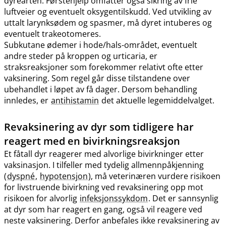
dyrearten. Førstehjelp omfatter også sikring av frie
luftveier og eventuelt oksygentilskudd. Ved utvikling av
uttalt larynksødem og spasmer, må dyret intuberes og
eventuelt trakeotomeres.
Subkutane ødemer i hode​/​hals-området, eventuelt
andre steder på kroppen og urticaria, er
straksreaksjoner som forekommer relativt ofte etter
vaksinering. Som regel går disse tilstandene over
ubehandlet i løpet av få dager. Dersom behandling
innledes, er
antihistamin
det aktuelle legemiddelvalget.
Revaksinering av dyr som tidligere har
reagert med en bivirkningsreaksjon
Et fåtall dyr reagerer med alvorlige bivirkninger etter
vaksinasjon. I tilfeller med tydelig allmennpåkjenning
(
dyspné
,
hypotensjon
), må veterinæren vurdere risikoen
for livstruende bivirkning ved revaksinering opp mot
risikoen for alvorlig
infeksjonssykdom
. Det er sannsynlig
at dyr som har reagert en gang, også vil reagere ved
neste vaksinering. Derfor anbefales ikke revaksinering av