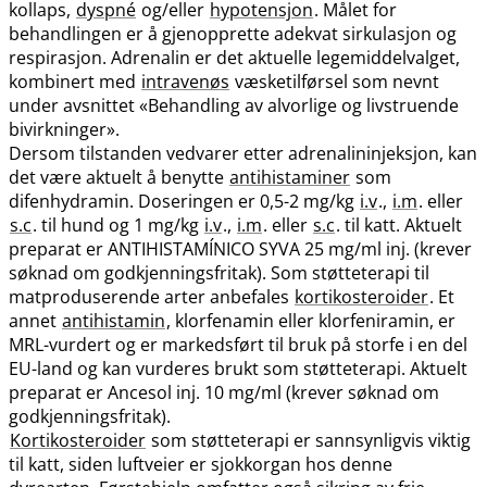
kollaps,
dyspné
og​/​eller
hypotensjon
. Målet for
behandlingen er å gjenopprette adekvat sirkulasjon og
respirasjon. Adrenalin er det aktuelle legemiddelvalget,
kombinert med
intravenøs
væsketilførsel som nevnt
under avsnittet «Behandling av alvorlige og livstruende
bivirkninger».
Dersom tilstanden vedvarer etter adrenalininjeksjon, kan
det være aktuelt å benytte
antihistaminer
som
difenhydramin. Doseringen er 0,5-2 mg/kg
i.v
.,
i.m
. eller
s.c
. til hund og 1 mg/kg
i.v
.,
i.m
. eller
s.c
. til katt. Aktuelt
preparat er ANTIHISTAMÍNICO SYVA 25 mg/ml inj. (krever
søknad om godkjenningsfritak). Som støtteterapi til
matproduserende arter anbefales
kortikosteroider
. Et
annet
antihistamin
, klorfenamin eller klorfeniramin, er
MRL-vurdert og er markedsført til bruk på storfe i en del
EU-land og kan vurderes brukt som støtteterapi. Aktuelt
preparat er Ancesol inj. 10 mg/ml (krever søknad om
godkjenningsfritak).
Kortikosteroider
som støtteterapi er sannsynligvis viktig
til katt, siden luftveier er sjokkorgan hos denne