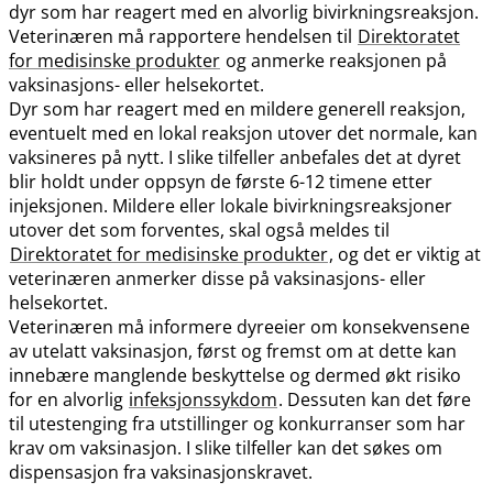
dyr som har reagert med en alvorlig bivirkningsreaksjon.
Veterinæren må rapportere hendelsen til
Direktoratet
for medisinske produkter
og anmerke reaksjonen på
vaksinasjons- eller helsekortet.
Dyr som har reagert med en mildere generell reaksjon,
eventuelt med en lokal reaksjon utover det normale, kan
vaksineres på nytt. I slike tilfeller anbefales det at dyret
blir holdt under oppsyn de første 6-12 timene etter
injeksjonen. Mildere eller lokale bivirkningsreaksjoner
utover det som forventes, skal også meldes til
Direktoratet for medisinske produkter
, og det er viktig at
veterinæren anmerker disse på vaksinasjons- eller
helsekortet.
Veterinæren må informere dyreeier om konsekvensene
av utelatt vaksinasjon, først og fremst om at dette kan
innebære manglende beskyttelse og dermed økt risiko
for en alvorlig
infeksjonssykdom
. Dessuten kan det føre
til utestenging fra utstillinger og konkurranser som har
krav om vaksinasjon. I slike tilfeller kan det søkes om
dispensasjon fra vaksinasjonskravet.