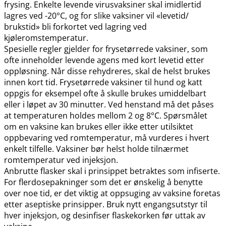
frysing. Enkelte levende virusvaksiner skal imidlertid
lagres ved -20°C, og for slike vaksiner vil «levetid​/​
brukstid» bli forkortet ved lagring ved
kjøleromstemperatur.
Spesielle regler gjelder for frysetørrede vaksiner, som
ofte inneholder levende agens med kort levetid etter
oppløsning. Når disse rehydreres, skal de helst brukes
innen kort tid. Frysetørrede vaksiner til hund og katt
oppgis for eksempel ofte å skulle brukes umiddelbart
eller i løpet av 30 minutter. Ved henstand må det påses
at temperaturen holdes mellom 2 og 8°C. Spørsmålet
om en vaksine kan brukes eller ikke etter utilsiktet
oppbevaring ved romtemperatur, må vurderes i hvert
enkelt tilfelle. Vaksiner bør helst holde tilnærmet
romtemperatur ved injeksjon.
Anbrutte flasker skal i prinsippet betraktes som infiserte.
For flerdosepakninger som det er ønskelig å benytte
over noe tid, er det viktig at oppsuging av vaksine foretas
etter aseptiske prinsipper. Bruk nytt engangsutstyr til
hver injeksjon, og desinfiser flaskekorken før uttak av