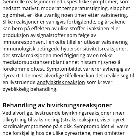
Generelle reaksjoner med uspesifikke symptomer, som
nedsatt matlyst, moderat temperaturstigning, slapphet
og ømhet, er ikke uvanlig noen timer etter vaksinering.
Slike reaksjoner er vanligvis forbigående, og årsakene
kan bero på effekten av ulike stoffer i vaksinen eller
produksjon av signalstoffer som følge av
immunresponsen. I enkelte tilfeller utløser vaksinering
immunologisk betingede hypersensitivitetsreaksjoner,
der straksreaksjonen med frigjøring av en rekke
mediatorsubstanser (blant annet histamin) synes å
forekomme oftest. Symptombildet varierer avhengig av
dyreart. I de mest alvorlige tilfellene kan det utvikle seg til
en livstruende
anafylaktisk reaksjon
som krever
øyeblikkelig behandling.
Behandling av bivirkningsreaksjoner
Ved alvorlige, livstruende bivirkningsreaksjoner i nær
tilknytning til vaksinering (straksreaksjon), viser dyret
kardinalsymptomene på sjokk. Symptombildet vil være
noe forskjellig hos de ulike dyreartene, men omfatter