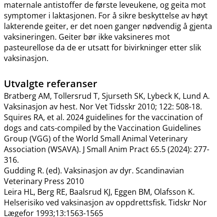
maternale antistoffer de første leveukene, og geita mot
symptomer i laktasjonen. For å sikre beskyttelse av høyt
lakterende geiter, er det noen ganger nødvendig å gjenta
vaksineringen. Geiter bør ikke vaksineres mot
pasteurellose da de er utsatt for bivirkninger etter slik
vaksinasjon.
Utvalgte referanser
Bratberg AM, Tollersrud T, Sjurseth SK, Lybeck K, Lund A.
Vaksinasjon av hest. Nor Vet Tidsskr 2010; 122: 508-18.
Squires RA, et al. 2024 guidelines for the vaccination of
dogs and cats-compiled by the Vaccination Guidelines
Group (VGG) of the World Small Animal Veterinary
Association (WSAVA). J Small Anim Pract 65.5 (2024): 277-
316.
Gudding R. (ed). Vaksinasjon av dyr. Scandinavian
Veterinary Press 2010
Leira HL, Berg RE, Baalsrud KJ, Eggen BM, Olafsson K.
Helserisiko ved vaksinasjon av oppdrettsfisk. Tidskr Nor
Lægefor 1993;13:1563-1565