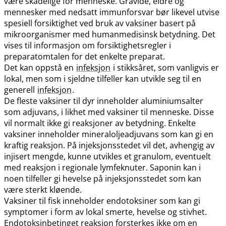
være skadelige for menneske. Gravide, eldre og
mennesker med nedsatt immunforsvar bør likevel utvise
spesiell forsiktighet ved bruk av vaksiner basert på
mikroorganismer med humanmedisinsk betydning. Det
vises til informasjon om forsiktighetsregler i
preparatomtalen for det enkelte preparat.
Det kan oppstå en
infeksjon
i stikksåret, som vanligvis er
lokal, men som i sjeldne tilfeller kan utvikle seg til en
generell
infeksjon
.
De fleste vaksiner til dyr inneholder aluminiumsalter
som adjuvans, i likhet med vaksiner til menneske. Disse
vil normalt ikke gi reaksjoner av betydning. Enkelte
vaksiner inneholder mineraloljeadjuvans som kan gi en
kraftig reaksjon. På injeksjonsstedet vil det, avhengig av
injisert mengde, kunne utvikles et granulom, eventuelt
med reaksjon i regionale lymfeknuter. Saponin kan i
noen tilfeller gi hevelse på injeksjonsstedet som kan
være sterkt kløende.
Vaksiner til fisk inneholder endotoksiner som kan gi
symptomer i form av lokal smerte, hevelse og stivhet.
Endotoksinbetinget reaksjon forsterkes ikke om en