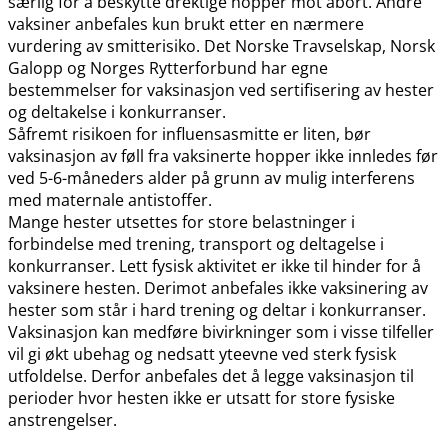
særlig for å beskytte drektige hopper mot abort. Andre
vaksiner anbefales kun brukt etter en nærmere
vurdering av smitterisiko. Det Norske Travselskap, Norsk
Galopp og Norges Rytterforbund har egne
bestemmelser for vaksinasjon ved sertifisering av hester
og deltakelse i konkurranser.
Såfremt risikoen for influensasmitte er liten, bør
vaksinasjon av føll fra vaksinerte hopper ikke innledes før
ved 5-6-måneders alder på grunn av mulig interferens
med maternale antistoffer.
Mange hester utsettes for store belastninger i
forbindelse med trening, transport og deltagelse i
konkurranser. Lett fysisk aktivitet er ikke til hinder for å
vaksinere hesten. Derimot anbefales ikke vaksinering av
hester som står i hard trening og deltar i konkurranser.
Vaksinasjon kan medføre bivirkninger som i visse tilfeller
vil gi økt ubehag og nedsatt yteevne ved sterk fysisk
utfoldelse. Derfor anbefales det å legge vaksinasjon til
perioder hvor hesten ikke er utsatt for store fysiske
anstrengelser.