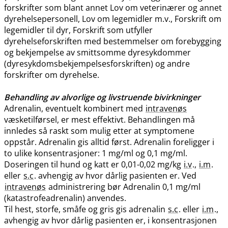
forskrifter som blant annet Lov om veterinærer og annet
dyrehelsepersonell, Lov om legemidler m.v., Forskrift om
legemidler til dyr, Forskrift som utfyller
dyrehelseforskriften med bestemmelser om forebygging
og bekjempelse av smittsomme dyresykdommer
(dyresykdomsbekjempelsesforskriften) og andre
forskrifter om dyrehelse.
Behandling av alvorlige og livstruende bivirkninger
Adrenalin, eventuelt kombinert med
intravenøs
væsketilførsel, er mest effektivt. Behandlingen må
innledes så raskt som mulig etter at symptomene
oppstår. Adrenalin gis alltid først. Adrenalin foreligger i
to ulike konsentrasjoner: 1 mg/ml og 0,1 mg​/​ml.
Doseringen til hund og katt er 0,01-0,02 mg/kg
i.v
.,
i.m
.
eller
s.c
. avhengig av hvor dårlig pasienten er. Ved
intravenøs
administrering bør Adrenalin 0,1 mg/ml
(katastrofeadrenalin) anvendes.
Til hest, storfe, småfe og gris gis adrenalin
s.c
. eller
i.m
.,
avhengig av hvor dårlig pasienten er, i konsentrasjonen