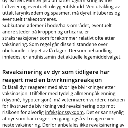
dyrearten. Førstehjelp omfatter også sikring av frie
luftveier og eventuelt oksygentilskudd. Ved utvikling av
uttalt larynksødem og spasmer, må dyret intuberes og
eventuelt trakeotomeres.
Subkutane ødemer i hode​/​hals-området, eventuelt
andre steder på kroppen og urticaria, er
straksreaksjoner som forekommer relativt ofte etter
vaksinering. Som regel går disse tilstandene over
ubehandlet i løpet av få dager. Dersom behandling
innledes, er
antihistamin
det aktuelle legemiddelvalget.
Revaksinering av dyr som tidligere har
reagert med en bivirkningsreaksjon
Et fåtall dyr reagerer med alvorlige bivirkninger etter
vaksinasjon. I tilfeller med tydelig allmennpåkjenning
(
dyspné
,
hypotensjon
), må veterinæren vurdere risikoen
for livstruende bivirkning ved revaksinering opp mot
risikoen for alvorlig
infeksjonssykdom
. Det er sannsynlig
at dyr som har reagert en gang, også vil reagere ved
neste vaksinering. Derfor anbefales ikke revaksinering av