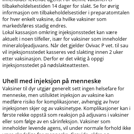
tilbakeholdelsestiden 14 dager for slakt. Se for øvrig
informasjon om tilbakeholdelsestider i preparatomtalen
for hver enkelt vaksine, da hvilke vaksiner som
markedsføres stadig endres.
Lokal kassasjon omkring injeksjonsstedet kan være
aktuelt i noen tilfeller, især for vaksiner som inneholder
mineraloljeadjuvans. Når det gjelder Ovivac P vet. til sau
vil injeksjonsstedet kasseres ved slakting innen 2 uker
etter vaksinasjon. Derfor er det viktig å oppgi
injeksjonsstedet på nødslakteattesten.
Uhell med injeksjon på menneske
Vaksiner til dyr utgjør generelt sett ingen helsefare for
menneske, men utilsiktet injeksjon av vaksine kan
medføre risiko for komplikasjoner, avhengig av hvor
injeksjonen skjer og av vaksinetype. Komplikasjoner kan i
første rekke oppstå som reaksjon på adjuvans i vaksiner
eller som følge av en sårinfeksjon. Vaksiner som
inneholder levende agens, vil under normale forhold ikke