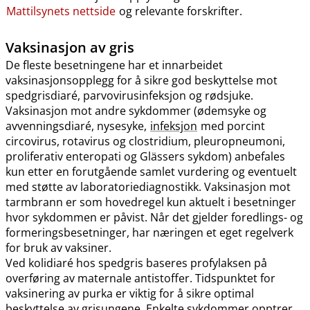
Mattilsynets nettside
og relevante forskrifter.
Vaksinasjon av gris
De fleste besetningene har et innarbeidet
vaksinasjonsopplegg for å sikre god beskyttelse mot
spedgrisdiaré, parvovirusinfeksjon og rødsjuke.
Vaksinasjon mot andre sykdommer (ødemsyke og
avvenningsdiaré, nysesyke,
infeksjon
med porcint
circovirus, rotavirus og clostridium, pleuropneumoni,
proliferativ enteropati og Glässers sykdom) anbefales
kun etter en forutgående samlet vurdering og eventuelt
med støtte av laboratoriediagnostikk. Vaksinasjon mot
tarmbrann er som hovedregel kun aktuelt i besetninger
hvor sykdommen er påvist. Når det gjelder foredlings- og
formeringsbesetninger, har næringen et eget regelverk
for bruk av vaksiner.
Ved kolidiaré hos spedgris baseres profylaksen på
overføring av maternale antistoffer. Tidspunktet for
vaksinering av purka er viktig for å sikre optimal
beskyttelse av grisungene. Enkelte sykdommer opptrer