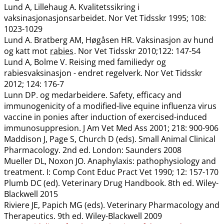
Lund A, Lillehaug A. Kvalitetssikring i
vaksinasjonasjonsarbeidet. Nor Vet Tidsskr 1995; 108:
1023-1029
Lund A. Bratberg AM, Høgåsen HR. Vaksinasjon av hund
og katt mot
rabies
. Nor Vet Tidsskr 2010;122: 147-54
Lund A, Bolme V. Reising med familiedyr og
rabiesvaksinasjon - endret regelverk. Nor Vet Tidsskr
2012; 124: 176-7
Lunn DP. og medarbeidere. Safety, efficacy and
immunogenicity of a modified-live equine influenza virus
vaccine in ponies after induction of exercised-induced
immunosuppresion. J Am Vet Med Ass 2001; 218: 900-906
Maddison J, Page S, Church D (eds). Small Animal Clinical
Pharmacology. 2nd ed. London: Saunders 2008
Mueller DL, Noxon JO. Anaphylaxis: pathophysiology and
treatment. I: Comp Cont Educ Pract Vet 1990; 12: 157-170
Plumb DC (ed). Veterinary Drug Handbook. 8th ed. Wiley-
Blackwell 2015
Riviere JE, Papich MG (eds). Veterinary Pharmacology and
Therapeutics. 9th ed. Wiley-Blackwell 2009