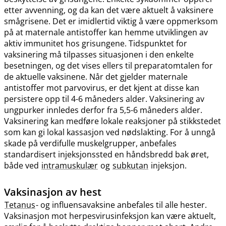
etter avvenning, og da kan det være aktuelt å vaksinere
smågrisene. Det er imidlertid viktig å være oppmerksom
på at maternale antistoffer kan hemme utviklingen av
aktiv immunitet hos grisungene. Tidspunktet for
vaksinering må tilpasses situasjonen i den enkelte
besetningen, og det vises ellers til preparatomtalen for
de aktuelle vaksinene. Når det gjelder maternale
antistoffer mot parvovirus, er det kjent at disse kan
persistere opp til 4-6 måneders alder. Vaksinering av
ungpurker innledes derfor fra 5,5-6 måneders alder.
Vaksinering kan medføre lokale reaksjoner på stikkstedet
som kan gi lokal kassasjon ved nødslakting. For å unngå
skade på verdifulle muskelgrupper, anbefales
standardisert injeksjonssted en håndsbredd bak øret,
både ved
intramuskulær
og
subkutan
injeksjon.
Vaksinasjon av hest
Tetanus
- og influensavaksine anbefales til alle hester.
Vaksinasjon mot herpesvirusinfeksjon kan være aktuelt,