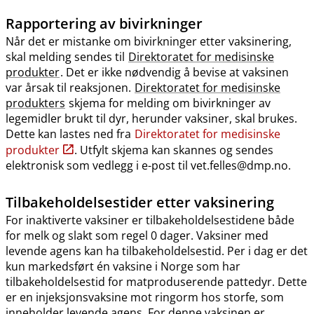
Rapportering av bivirkninger
Når det er mistanke om bivirkninger etter vaksinering,
skal melding sendes til
Direktoratet for medisinske
produkter
. Det er ikke nødvendig å bevise at vaksinen
var årsak til reaksjonen.
Direktoratet for medisinske
produkters
skjema for melding om bivirkninger av
legemidler brukt til dyr, herunder vaksiner, skal brukes.
Dette kan lastes ned fra
Direktoratet for medisinske
produkter
. Utfylt skjema kan skannes og sendes
elektronisk som vedlegg i e-post til vet.felles@dmp.no.
Tilbakeholdelsestider etter vaksinering
For inaktiverte vaksiner er tilbakeholdelsestidene både
for melk og slakt som regel 0 dager. Vaksiner med
levende agens kan ha tilbakeholdelsestid. Per i dag er det
kun markedsført én vaksine i Norge som har
tilbakeholdelsestid for matproduserende pattedyr. Dette
er en injeksjonsvaksine mot ringorm hos storfe, som
inneholder levende agens. For denne vaksinen er