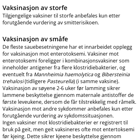
Vaksinasjon av storfe
Tilgjengelige vaksiner til storfe anbefales kun etter
forutgående vurdering av smitterisikoen.
Vaksinasjon av småfe
De fleste sauebesetningene har et innarbeidet opplegg
for vaksinasjon mot enterotoksemi. Vaksiner mot
enterotoksemi foreligger i kombinasjonsvaksiner som
inneholder antigener fra flere klostridiebakterier, og
eventuelt fra
Mannheimia haemolytica
og
Bibersteinia
trehalosi
(tidligere
Pasteurella
) (i samme vaksine).
Vaksinasjon av søyene 2-6 uker før lamming sikrer
lammene beskyttelse gjennom maternale antistoffer de
første leveukene, dersom de får tilstrekkelig med råmelk.
Vaksinasjon mot andre sykdommer anbefales kun etter
forutgående vurdering av sykdomssituasjonen.
Ingen vaksiner mot klostridiebakterier er registrert til
bruk på geit, men geit vaksineres ofte mot entertoksemi
før kjeing. Dette sikrer kjeene beskyttelse gjennom