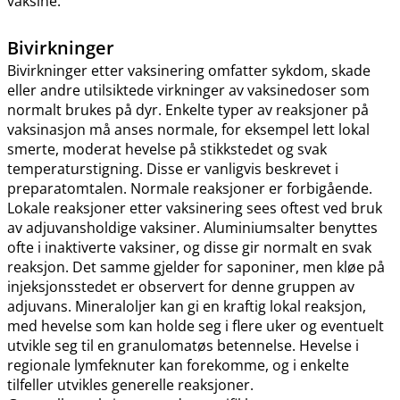
vaksine.
Bivirkninger
Bivirkninger etter vaksinering omfatter sykdom, skade
eller andre utilsiktede virkninger av vaksinedoser som
normalt brukes på dyr. Enkelte typer av reaksjoner på
vaksinasjon må anses normale, for eksempel lett lokal
smerte, moderat hevelse på stikkstedet og svak
temperaturstigning. Disse er vanligvis beskrevet i
preparatomtalen. Normale reaksjoner er forbigående.
Lokale reaksjoner etter vaksinering sees oftest ved bruk
av adjuvansholdige vaksiner. Aluminiumsalter benyttes
ofte i inaktiverte vaksiner, og disse gir normalt en svak
reaksjon. Det samme gjelder for saponiner, men kløe på
injeksjonsstedet er observert for denne gruppen av
adjuvans. Mineraloljer kan gi en kraftig lokal reaksjon,
med hevelse som kan holde seg i flere uker og eventuelt
utvikle seg til en granulomatøs betennelse. Hevelse i
regionale lymfeknuter kan forekomme, og i enkelte
tilfeller utvikles generelle reaksjoner.