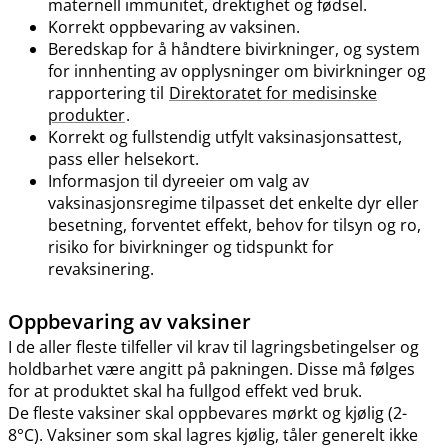
maternell immunitet, drektighet og fødsel.
Korrekt oppbevaring av vaksinen.
Beredskap for å håndtere bivirkninger, og system
for innhenting av opplysninger om bivirkninger og
rapportering til
Direktoratet for medisinske
produkter
.
Korrekt og fullstendig utfylt vaksinasjonsattest,
pass eller helsekort.
Informasjon til dyreeier om valg av
vaksinasjonsregime tilpasset det enkelte dyr eller
besetning, forventet effekt, behov for tilsyn og ro,
risiko for bivirkninger og tidspunkt for
revaksinering.
Oppbevaring av vaksiner
I de aller fleste tilfeller vil krav til lagringsbetingelser og
holdbarhet være angitt på pakningen. Disse må følges
for at produktet skal ha fullgod effekt ved bruk.
De fleste vaksiner skal oppbevares mørkt og kjølig (2-
8°C). Vaksiner som skal lagres kjølig, tåler generelt ikke