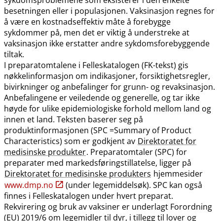
besetningen eller i populasjonen. Vaksinasjon regnes for
å være en kostnadseffektiv måte å forebygge
sykdommer på, men det er viktig å understreke at
vaksinasjon ikke erstatter andre sykdomsforebyggende
tiltak.
I preparatomtalene i Felleskatalogen (FK-tekst) gis
nøkkelinformasjon om indikasjoner, forsiktighetsregler,
bivirkninger og anbefalinger for grunn- og revaksinasjon.
Anbefalingene er veiledende og generelle, og tar ikke
høyde for ulike epidemiologiske forhold mellom land og
innen et land. Teksten baserer seg på
produktinformasjonen (SPC =Summary of Product
Characteristics) som er godkjent av
Direktoratet for
medisinske produkter
. Preparatomtaler (SPC) for
preparater med markedsføringstillatelse, ligger på
Direktoratet for medisinske produkters
hjemmesider
www.dmp.no
(under legemiddelsøk). SPC kan også
finnes i Felleskatalogen under hvert preparat.
Rekvirering og bruk av vaksiner er underlagt Forordning
(EU) 2019/6 om legemidler til dyr, i tillegg til lover og