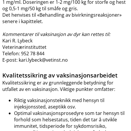
1 mg​/​ml. Doseringen er 1-2 mg/100 kg for storfe og hest
og 0,5-1 mg/50 kg til småfe og gris.
Det henvises til «Behandling av bivirkningsreaksjoner»
senere i kapittelet.
Kommentarer til vaksinasjon av dyr kan rettes til:
Kari R. Lybeck
Veterinærinstituttet
Telefon: 952 78 844
E-post: kari.lybeck@vetinst.no
Kvalitetssikring av vaksinasjonsarbeidet
Kvalitetssikring er av grunnleggende betydning for
utfallet av en vaksinasjon. Viktige punkter omfatter:
Riktig vaksinasjonsteknikk med hensyn til
injeksjonssted, aseptikk osv.
Optimal vaksinasjonsprosedyre som tar hensyn til
forhold som helsestatus, tiden det tar å utvikle
immunitet, tidsperiode for sykdomsrisiko,