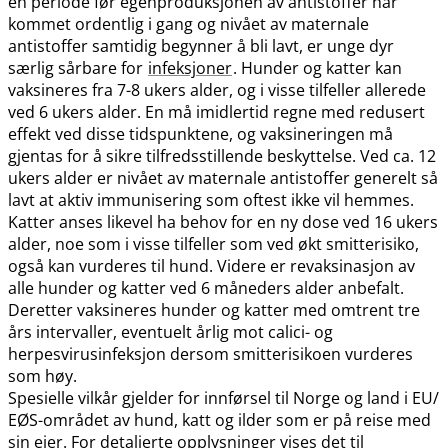
en periode før egenproduksjonen av antistoffer har
kommet ordentlig i gang og nivået av maternale
antistoffer samtidig begynner å bli lavt, er unge dyr
særlig sårbare for
infeksjoner
. Hunder og katter kan
vaksineres fra 7-8 ukers alder, og i visse tilfeller allerede
ved 6 ukers alder. En må imidlertid regne med redusert
effekt ved disse tidspunktene, og vaksineringen må
gjentas for å sikre tilfredsstillende beskyttelse. Ved ca. 12
ukers alder er nivået av maternale antistoffer generelt så
lavt at aktiv immunisering som oftest ikke vil hemmes.
Katter anses likevel ha behov for en ny dose ved 16 ukers
alder, noe som i visse tilfeller som ved økt smitterisiko,
også kan vurderes til hund. Videre er revaksinasjon av
alle hunder og katter ved 6 måneders alder anbefalt.
Deretter vaksineres hunder og katter med omtrent tre
års intervaller, eventuelt årlig mot calici- og
herpesvirusinfeksjon dersom smitterisikoen vurderes
som høy.
Spesielle vilkår gjelder for innførsel til Norge og land i EU​/​
EØS-området av hund, katt og ilder som er på reise med
sin eier. For detaljerte opplysninger vises det til