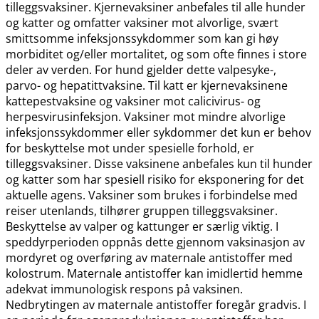
tilleggsvaksiner. Kjernevaksiner anbefales til alle hunder
og katter og omfatter vaksiner mot alvorlige, svært
smittsomme infeksjonssykdommer som kan gi høy
morbiditet og​/​eller mortalitet, og som ofte finnes i store
deler av verden. For hund gjelder dette valpesyke-,
parvo- og hepatittvaksine. Til katt er kjernevaksinene
kattepestvaksine og vaksiner mot calicivirus- og
herpesvirusinfeksjon. Vaksiner mot mindre alvorlige
infeksjonssykdommer eller sykdommer det kun er behov
for beskyttelse mot under spesielle forhold, er
tilleggsvaksiner. Disse vaksinene anbefales kun til hunder
og katter som har spesiell risiko for eksponering for det
aktuelle agens. Vaksiner som brukes i forbindelse med
reiser utenlands, tilhører gruppen tilleggsvaksiner.
Beskyttelse av valper og kattunger er særlig viktig. I
speddyrperioden oppnås dette gjennom vaksinasjon av
mordyret og overføring av maternale antistoffer med
kolostrum. Maternale antistoffer kan imidlertid hemme
adekvat immunologisk respons på vaksinen.
Nedbrytingen av maternale antistoffer foregår gradvis. I