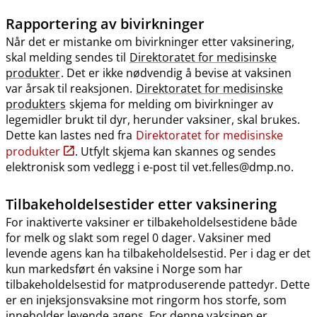
Rapportering av bivirkninger
Når det er mistanke om bivirkninger etter vaksinering,
skal melding sendes til
Direktoratet for medisinske
produkter
. Det er ikke nødvendig å bevise at vaksinen
var årsak til reaksjonen.
Direktoratet for medisinske
produkters
skjema for melding om bivirkninger av
legemidler brukt til dyr, herunder vaksiner, skal brukes.
Dette kan lastes ned fra
Direktoratet for medisinske
produkter
. Utfylt skjema kan skannes og sendes
elektronisk som vedlegg i e-post til vet.felles@dmp.no.
Tilbakeholdelsestider etter vaksinering
For inaktiverte vaksiner er tilbakeholdelsestidene både
for melk og slakt som regel 0 dager. Vaksiner med
levende agens kan ha tilbakeholdelsestid. Per i dag er det
kun markedsført én vaksine i Norge som har
tilbakeholdelsestid for matproduserende pattedyr. Dette
er en injeksjonsvaksine mot ringorm hos storfe, som
inneholder levende agens. For denne vaksinen er