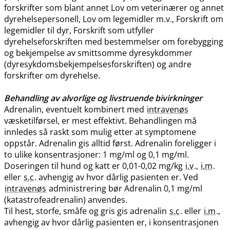
forskrifter som blant annet Lov om veterinærer og annet
dyrehelsepersonell, Lov om legemidler m.v., Forskrift om
legemidler til dyr, Forskrift som utfyller
dyrehelseforskriften med bestemmelser om forebygging
og bekjempelse av smittsomme dyresykdommer
(dyresykdomsbekjempelsesforskriften) og andre
forskrifter om dyrehelse.
Behandling av alvorlige og livstruende bivirkninger
Adrenalin, eventuelt kombinert med
intravenøs
væsketilførsel, er mest effektivt. Behandlingen må
innledes så raskt som mulig etter at symptomene
oppstår. Adrenalin gis alltid først. Adrenalin foreligger i
to ulike konsentrasjoner: 1 mg/ml og 0,1 mg​/​ml.
Doseringen til hund og katt er 0,01-0,02 mg/kg
i.v
.,
i.m
.
eller
s.c
. avhengig av hvor dårlig pasienten er. Ved
intravenøs
administrering bør Adrenalin 0,1 mg/ml
(katastrofeadrenalin) anvendes.
Til hest, storfe, småfe og gris gis adrenalin
s.c
. eller
i.m
.,
avhengig av hvor dårlig pasienten er, i konsentrasjonen