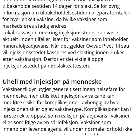
tilbakeholdelsestiden 14 dager for slakt. Se for øvrig
informasjon om tilbakeholdelsestider i preparatomtalen
for hver enkelt vaksine, da hvilke vaksiner som
markedsføres stadig endres.
Lokal kassasjon omkring injeksjonsstedet kan være
aktuelt i noen tilfeller, især for vaksiner som inneholder
mineraloljeadjuvans. Når det gjelder Ovivac P vet. til sau
vil injeksjonsstedet kasseres ved slakting innen 2 uker
etter vaksinasjon. Derfor er det viktig å oppgi
injeksjonsstedet på nødslakteattesten.
Uhell med injeksjon på menneske
Vaksiner til dyr utgjør generelt sett ingen helsefare for
menneske, men utilsiktet injeksjon av vaksine kan
medføre risiko for komplikasjoner, avhengig av hvor
injeksjonen skjer og av vaksinetype. Komplikasjoner kan i
første rekke oppstå som reaksjon på adjuvans i vaksiner
eller som følge av en sårinfeksjon. Vaksiner som
inneholder levende agens, vil under normale forhold ikke