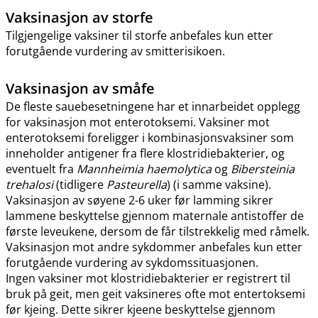
Vaksinasjon av storfe
Tilgjengelige vaksiner til storfe anbefales kun etter
forutgående vurdering av smitterisikoen.
Vaksinasjon av småfe
De fleste sauebesetningene har et innarbeidet opplegg
for vaksinasjon mot enterotoksemi. Vaksiner mot
enterotoksemi foreligger i kombinasjonsvaksiner som
inneholder antigener fra flere klostridiebakterier, og
eventuelt fra
Mannheimia haemolytica
og
Bibersteinia
trehalosi
(tidligere
Pasteurella
) (i samme vaksine).
Vaksinasjon av søyene 2-6 uker før lamming sikrer
lammene beskyttelse gjennom maternale antistoffer de
første leveukene, dersom de får tilstrekkelig med råmelk.
Vaksinasjon mot andre sykdommer anbefales kun etter
forutgående vurdering av sykdomssituasjonen.
Ingen vaksiner mot klostridiebakterier er registrert til
bruk på geit, men geit vaksineres ofte mot entertoksemi
før kjeing. Dette sikrer kjeene beskyttelse gjennom