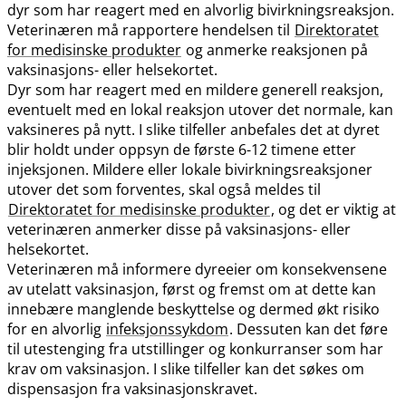
dyr som har reagert med en alvorlig bivirkningsreaksjon.
Veterinæren må rapportere hendelsen til
Direktoratet
for medisinske produkter
og anmerke reaksjonen på
vaksinasjons- eller helsekortet.
Dyr som har reagert med en mildere generell reaksjon,
eventuelt med en lokal reaksjon utover det normale, kan
vaksineres på nytt. I slike tilfeller anbefales det at dyret
blir holdt under oppsyn de første 6-12 timene etter
injeksjonen. Mildere eller lokale bivirkningsreaksjoner
utover det som forventes, skal også meldes til
Direktoratet for medisinske produkter
, og det er viktig at
veterinæren anmerker disse på vaksinasjons- eller
helsekortet.
Veterinæren må informere dyreeier om konsekvensene
av utelatt vaksinasjon, først og fremst om at dette kan
innebære manglende beskyttelse og dermed økt risiko
for en alvorlig
infeksjonssykdom
. Dessuten kan det føre
til utestenging fra utstillinger og konkurranser som har
krav om vaksinasjon. I slike tilfeller kan det søkes om
dispensasjon fra vaksinasjonskravet.