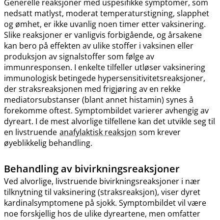
Generelle reaksjoner med uspesifikke symptomer, som
nedsatt matlyst, moderat temperaturstigning, slapphet
og ømhet, er ikke uvanlig noen timer etter vaksinering.
Slike reaksjoner er vanligvis forbigående, og årsakene
kan bero på effekten av ulike stoffer i vaksinen eller
produksjon av signalstoffer som følge av
immunresponsen. I enkelte tilfeller utløser vaksinering
immunologisk betingede hypersensitivitetsreaksjoner,
der straksreaksjonen med frigjøring av en rekke
mediatorsubstanser (blant annet histamin) synes å
forekomme oftest. Symptombildet varierer avhengig av
dyreart. I de mest alvorlige tilfellene kan det utvikle seg til
en livstruende
anafylaktisk reaksjon
som krever
øyeblikkelig behandling.
Behandling av bivirkningsreaksjoner
Ved alvorlige, livstruende bivirkningsreaksjoner i nær
tilknytning til vaksinering (straksreaksjon), viser dyret
kardinalsymptomene på sjokk. Symptombildet vil være
noe forskjellig hos de ulike dyreartene, men omfatter