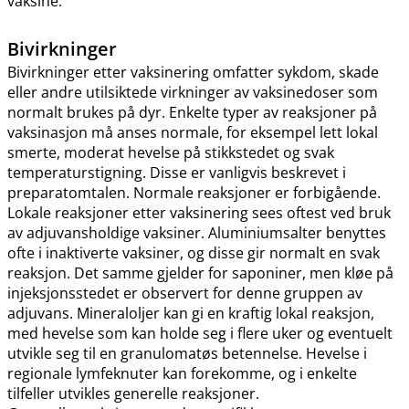
vaksine.
Bivirkninger
Bivirkninger etter vaksinering omfatter sykdom, skade
eller andre utilsiktede virkninger av vaksinedoser som
normalt brukes på dyr. Enkelte typer av reaksjoner på
vaksinasjon må anses normale, for eksempel lett lokal
smerte, moderat hevelse på stikkstedet og svak
temperaturstigning. Disse er vanligvis beskrevet i
preparatomtalen. Normale reaksjoner er forbigående.
Lokale reaksjoner etter vaksinering sees oftest ved bruk
av adjuvansholdige vaksiner. Aluminiumsalter benyttes
ofte i inaktiverte vaksiner, og disse gir normalt en svak
reaksjon. Det samme gjelder for saponiner, men kløe på
injeksjonsstedet er observert for denne gruppen av
adjuvans. Mineraloljer kan gi en kraftig lokal reaksjon,
med hevelse som kan holde seg i flere uker og eventuelt
utvikle seg til en granulomatøs betennelse. Hevelse i
regionale lymfeknuter kan forekomme, og i enkelte
tilfeller utvikles generelle reaksjoner.