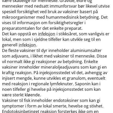
være skadelige for menneske. Gravide, eldre og
mennesker med nedsatt immunforsvar bør likevel utvise
spesiell forsiktighet ved bruk av vaksiner basert på
mikroorganismer med humanmedisinsk betydning. Det
vises til informasjon om forsiktighetsregler i
preparatomtalen for det enkelte preparat.
Det kan oppstå en
infeksjon
i stikksåret, som vanligvis er
lokal, men som i sjeldne tilfeller kan utvikle seg til en
generell
infeksjon
.
De fleste vaksiner til dyr inneholder aluminiumsalter
som adjuvans, i likhet med vaksiner til menneske. Disse
vil normalt ikke gi reaksjoner av betydning. Enkelte
vaksiner inneholder mineraloljeadjuvans som kan gi en
kraftig reaksjon. På injeksjonsstedet vil det, avhengig av
injisert mengde, kunne utvikles et granulom, eventuelt
med reaksjon i regionale lymfeknuter. Saponin kan i
noen tilfeller gi hevelse på injeksjonsstedet som kan
være sterkt kløende.
Vaksiner til fisk inneholder endotoksiner som kan gi
symptomer i form av lokal smerte, hevelse og stivhet.
Endotoksinbetinget reaksjon forsterkes ikke om en