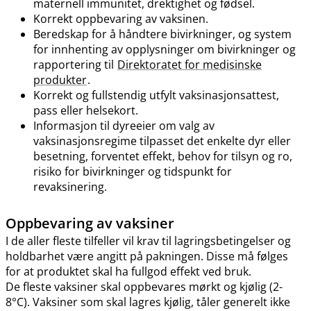
maternell immunitet, drektighet og fødsel.
Korrekt oppbevaring av vaksinen.
Beredskap for å håndtere bivirkninger, og system
for innhenting av opplysninger om bivirkninger og
rapportering til
Direktoratet for medisinske
produkter
.
Korrekt og fullstendig utfylt vaksinasjonsattest,
pass eller helsekort.
Informasjon til dyreeier om valg av
vaksinasjonsregime tilpasset det enkelte dyr eller
besetning, forventet effekt, behov for tilsyn og ro,
risiko for bivirkninger og tidspunkt for
revaksinering.
Oppbevaring av vaksiner
I de aller fleste tilfeller vil krav til lagringsbetingelser og
holdbarhet være angitt på pakningen. Disse må følges
for at produktet skal ha fullgod effekt ved bruk.
De fleste vaksiner skal oppbevares mørkt og kjølig (2-
8°C). Vaksiner som skal lagres kjølig, tåler generelt ikke