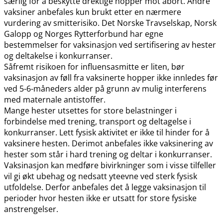
særlig for å beskytte drektige hopper mot abort. Andre
vaksiner anbefales kun brukt etter en nærmere
vurdering av smitterisiko. Det Norske Travselskap, Norsk
Galopp og Norges Rytterforbund har egne
bestemmelser for vaksinasjon ved sertifisering av hester
og deltakelse i konkurranser.
Såfremt risikoen for influensasmitte er liten, bør
vaksinasjon av føll fra vaksinerte hopper ikke innledes før
ved 5-6-måneders alder på grunn av mulig interferens
med maternale antistoffer.
Mange hester utsettes for store belastninger i
forbindelse med trening, transport og deltagelse i
konkurranser. Lett fysisk aktivitet er ikke til hinder for å
vaksinere hesten. Derimot anbefales ikke vaksinering av
hester som står i hard trening og deltar i konkurranser.
Vaksinasjon kan medføre bivirkninger som i visse tilfeller
vil gi økt ubehag og nedsatt yteevne ved sterk fysisk
utfoldelse. Derfor anbefales det å legge vaksinasjon til
perioder hvor hesten ikke er utsatt for store fysiske
anstrengelser.