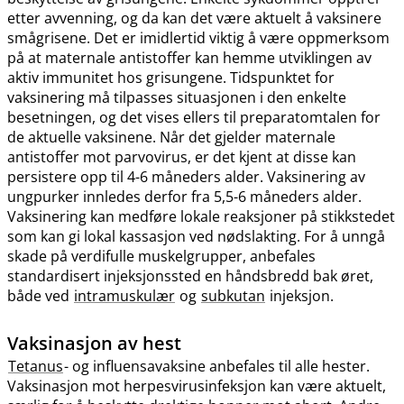
etter avvenning, og da kan det være aktuelt å vaksinere
smågrisene. Det er imidlertid viktig å være oppmerksom
på at maternale antistoffer kan hemme utviklingen av
aktiv immunitet hos grisungene. Tidspunktet for
vaksinering må tilpasses situasjonen i den enkelte
besetningen, og det vises ellers til preparatomtalen for
de aktuelle vaksinene. Når det gjelder maternale
antistoffer mot parvovirus, er det kjent at disse kan
persistere opp til 4-6 måneders alder. Vaksinering av
ungpurker innledes derfor fra 5,5-6 måneders alder.
Vaksinering kan medføre lokale reaksjoner på stikkstedet
som kan gi lokal kassasjon ved nødslakting. For å unngå
skade på verdifulle muskelgrupper, anbefales
standardisert injeksjonssted en håndsbredd bak øret,
både ved
intramuskulær
og
subkutan
injeksjon.
Vaksinasjon av hest
Tetanus
- og influensavaksine anbefales til alle hester.
Vaksinasjon mot herpesvirusinfeksjon kan være aktuelt,