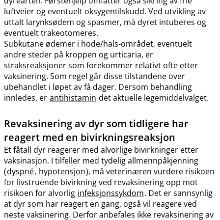
dyrearten. Førstehjelp omfatter også sikring av frie
luftveier og eventuelt oksygentilskudd. Ved utvikling av
uttalt larynksødem og spasmer, må dyret intuberes og
eventuelt trakeotomeres.
Subkutane ødemer i hode​/​hals-området, eventuelt
andre steder på kroppen og urticaria, er
straksreaksjoner som forekommer relativt ofte etter
vaksinering. Som regel går disse tilstandene over
ubehandlet i løpet av få dager. Dersom behandling
innledes, er
antihistamin
det aktuelle legemiddelvalget.
Revaksinering av dyr som tidligere har
reagert med en bivirkningsreaksjon
Et fåtall dyr reagerer med alvorlige bivirkninger etter
vaksinasjon. I tilfeller med tydelig allmennpåkjenning
(
dyspné
,
hypotensjon
), må veterinæren vurdere risikoen
for livstruende bivirkning ved revaksinering opp mot
risikoen for alvorlig
infeksjonssykdom
. Det er sannsynlig
at dyr som har reagert en gang, også vil reagere ved
neste vaksinering. Derfor anbefales ikke revaksinering av