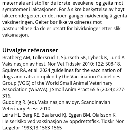
maternale antistoffer de første leveukene, og geita mot
symptomer i laktasjonen. For å sikre beskyttelse av høyt
lakterende geiter, er det noen ganger nødvendig å gjenta
vaksineringen. Geiter bør ikke vaksineres mot
pasteurellose da de er utsatt for bivirkninger etter slik
vaksinasjon.
Utvalgte referanser
Bratberg AM, Tollersrud T, Sjurseth SK, Lybeck K, Lund A.
Vaksinasjon av hest. Nor Vet Tidsskr 2010; 122: 508-18.
Squires RA, et al. 2024 guidelines for the vaccination of
dogs and cats-compiled by the Vaccination Guidelines
Group (VGG) of the World Small Animal Veterinary
Association (WSAVA). J Small Anim Pract 65.5 (2024): 277-
316.
Gudding R. (ed). Vaksinasjon av dyr. Scandinavian
Veterinary Press 2010
Leira HL, Berg RE, Baalsrud KJ, Eggen BM, Olafsson K.
Helserisiko ved vaksinasjon av oppdrettsfisk. Tidskr Nor
Lægefor 1993;13:1563-1565