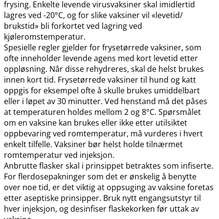
frysing. Enkelte levende virusvaksiner skal imidlertid
lagres ved -20°C, og for slike vaksiner vil «levetid​/​
brukstid» bli forkortet ved lagring ved
kjøleromstemperatur.
Spesielle regler gjelder for frysetørrede vaksiner, som
ofte inneholder levende agens med kort levetid etter
oppløsning. Når disse rehydreres, skal de helst brukes
innen kort tid. Frysetørrede vaksiner til hund og katt
oppgis for eksempel ofte å skulle brukes umiddelbart
eller i løpet av 30 minutter. Ved henstand må det påses
at temperaturen holdes mellom 2 og 8°C. Spørsmålet
om en vaksine kan brukes eller ikke etter utilsiktet
oppbevaring ved romtemperatur, må vurderes i hvert
enkelt tilfelle. Vaksiner bør helst holde tilnærmet
romtemperatur ved injeksjon.
Anbrutte flasker skal i prinsippet betraktes som infiserte.
For flerdosepakninger som det er ønskelig å benytte
over noe tid, er det viktig at oppsuging av vaksine foretas
etter aseptiske prinsipper. Bruk nytt engangsutstyr til
hver injeksjon, og desinfiser flaskekorken før uttak av