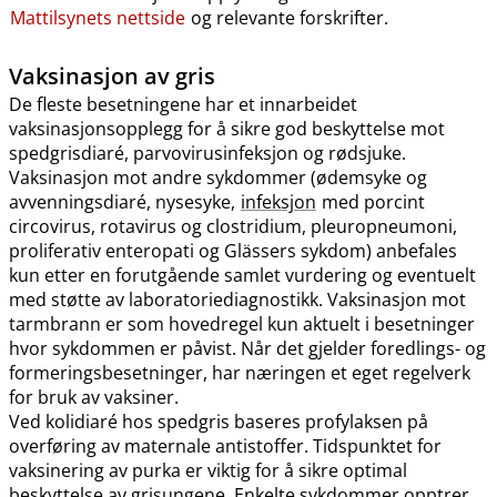
Mattilsynets nettside
og relevante forskrifter.
Vaksinasjon av gris
De fleste besetningene har et innarbeidet
vaksinasjonsopplegg for å sikre god beskyttelse mot
spedgrisdiaré, parvovirusinfeksjon og rødsjuke.
Vaksinasjon mot andre sykdommer (ødemsyke og
avvenningsdiaré, nysesyke,
infeksjon
med porcint
circovirus, rotavirus og clostridium, pleuropneumoni,
proliferativ enteropati og Glässers sykdom) anbefales
kun etter en forutgående samlet vurdering og eventuelt
med støtte av laboratoriediagnostikk. Vaksinasjon mot
tarmbrann er som hovedregel kun aktuelt i besetninger
hvor sykdommen er påvist. Når det gjelder foredlings- og
formeringsbesetninger, har næringen et eget regelverk
for bruk av vaksiner.
Ved kolidiaré hos spedgris baseres profylaksen på
overføring av maternale antistoffer. Tidspunktet for
vaksinering av purka er viktig for å sikre optimal
beskyttelse av grisungene. Enkelte sykdommer opptrer