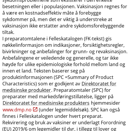
besetningen eller i populasjonen. Vaksinasjon regnes for
å være en kostnadseffektiv måte å forebygge
sykdommer på, men det er viktig å understreke at
vaksinasjon ikke erstatter andre sykdomsforebyggende
tiltak.
I preparatomtalene i Felleskatalogen (FK-tekst) gis
nøkkelinformasjon om indikasjoner, forsiktighetsregler,
bivirkninger og anbefalinger for grunn- og revaksinasjon.
Anbefalingene er veiledende og generelle, og tar ikke
høyde for ulike epidemiologiske forhold mellom land og
innen et land. Teksten baserer seg på
produktinformasjonen (SPC =Summary of Product
Characteristics) som er godkjent av
Direktoratet for
medisinske produkter
. Preparatomtaler (SPC) for
preparater med markedsføringstillatelse, ligger på
Direktoratet for medisinske produkters
hjemmesider
www.dmp.no
(under legemiddelsøk). SPC kan også
finnes i Felleskatalogen under hvert preparat.
Rekvirering og bruk av vaksiner er underlagt Forordning
(EU) 2019/6 om legemidler til dyr, i tillegg til lover og