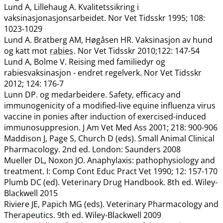
Lund A, Lillehaug A. Kvalitetssikring i
vaksinasjonasjonsarbeidet. Nor Vet Tidsskr 1995; 108:
1023-1029
Lund A. Bratberg AM, Høgåsen HR. Vaksinasjon av hund
og katt mot
rabies
. Nor Vet Tidsskr 2010;122: 147-54
Lund A, Bolme V. Reising med familiedyr og
rabiesvaksinasjon - endret regelverk. Nor Vet Tidsskr
2012; 124: 176-7
Lunn DP. og medarbeidere. Safety, efficacy and
immunogenicity of a modified-live equine influenza virus
vaccine in ponies after induction of exercised-induced
immunosuppresion. J Am Vet Med Ass 2001; 218: 900-906
Maddison J, Page S, Church D (eds). Small Animal Clinical
Pharmacology. 2nd ed. London: Saunders 2008
Mueller DL, Noxon JO. Anaphylaxis: pathophysiology and
treatment. I: Comp Cont Educ Pract Vet 1990; 12: 157-170
Plumb DC (ed). Veterinary Drug Handbook. 8th ed. Wiley-
Blackwell 2015
Riviere JE, Papich MG (eds). Veterinary Pharmacology and
Therapeutics. 9th ed. Wiley-Blackwell 2009