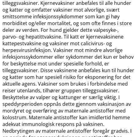
tilleggsvaksiner. Kjernevaksiner anbefales til alle hunder
og katter og omfatter vaksiner mot alvorlige, svært
smittsomme infeksjonssykdommer som kan gi høy
morbiditet og​/​eller mortalitet, og som ofte finnes i store
deler av verden. For hund gjelder dette valpesyke-,
parvo- og hepatittvaksine. Til katt er kjernevaksinene
kattepestvaksine og vaksiner mot calicivirus- og
herpesvirusinfeksjon. Vaksiner mot mindre alvorlige
infeksjonssykdommer eller sykdommer det kun er behov
for beskyttelse mot under spesielle forhold, er
tilleggsvaksiner. Disse vaksinene anbefales kun til hunder
og katter som har spesiell risiko for eksponering for det
aktuelle agens. Vaksiner som brukes i forbindelse med
reiser utenlands, tilhører gruppen tilleggsvaksiner.
Beskyttelse av valper og kattunger er særlig viktig. I
speddyrperioden oppnås dette gjennom vaksinasjon av
mordyret og overføring av maternale antistoffer med
kolostrum. Maternale antistoffer kan imidlertid hemme
adekvat immunologisk respons på vaksinen.
Nedbrytingen av maternale antistoffer foregår gradvis. I