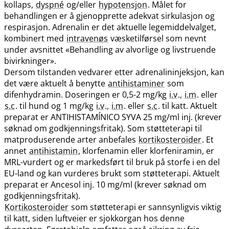
kollaps,
dyspné
og​/​eller
hypotensjon
. Målet for
behandlingen er å gjenopprette adekvat sirkulasjon og
respirasjon. Adrenalin er det aktuelle legemiddelvalget,
kombinert med
intravenøs
væsketilførsel som nevnt
under avsnittet «Behandling av alvorlige og livstruende
bivirkninger».
Dersom tilstanden vedvarer etter adrenalininjeksjon, kan
det være aktuelt å benytte
antihistaminer
som
difenhydramin. Doseringen er 0,5-2 mg/kg
i.v
.,
i.m
. eller
s.c
. til hund og 1 mg/kg
i.v
.,
i.m
. eller
s.c
. til katt. Aktuelt
preparat er ANTIHISTAMÍNICO SYVA 25 mg/ml inj. (krever
søknad om godkjenningsfritak). Som støtteterapi til
matproduserende arter anbefales
kortikosteroider
. Et
annet
antihistamin
, klorfenamin eller klorfeniramin, er
MRL-vurdert og er markedsført til bruk på storfe i en del
EU-land og kan vurderes brukt som støtteterapi. Aktuelt
preparat er Ancesol inj. 10 mg/ml (krever søknad om
godkjenningsfritak).
Kortikosteroider
som støtteterapi er sannsynligvis viktig
til katt, siden luftveier er sjokkorgan hos denne