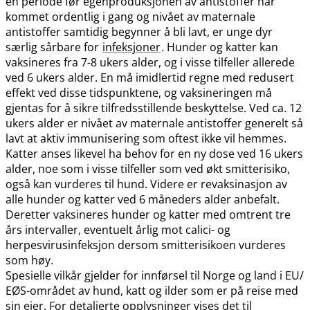
en periode før egenproduksjonen av antistoffer har
kommet ordentlig i gang og nivået av maternale
antistoffer samtidig begynner å bli lavt, er unge dyr
særlig sårbare for
infeksjoner
. Hunder og katter kan
vaksineres fra 7-8 ukers alder, og i visse tilfeller allerede
ved 6 ukers alder. En må imidlertid regne med redusert
effekt ved disse tidspunktene, og vaksineringen må
gjentas for å sikre tilfredsstillende beskyttelse. Ved ca. 12
ukers alder er nivået av maternale antistoffer generelt så
lavt at aktiv immunisering som oftest ikke vil hemmes.
Katter anses likevel ha behov for en ny dose ved 16 ukers
alder, noe som i visse tilfeller som ved økt smitterisiko,
også kan vurderes til hund. Videre er revaksinasjon av
alle hunder og katter ved 6 måneders alder anbefalt.
Deretter vaksineres hunder og katter med omtrent tre
års intervaller, eventuelt årlig mot calici- og
herpesvirusinfeksjon dersom smitterisikoen vurderes
som høy.
Spesielle vilkår gjelder for innførsel til Norge og land i EU​/​
EØS-området av hund, katt og ilder som er på reise med
sin eier. For detaljerte opplysninger vises det til