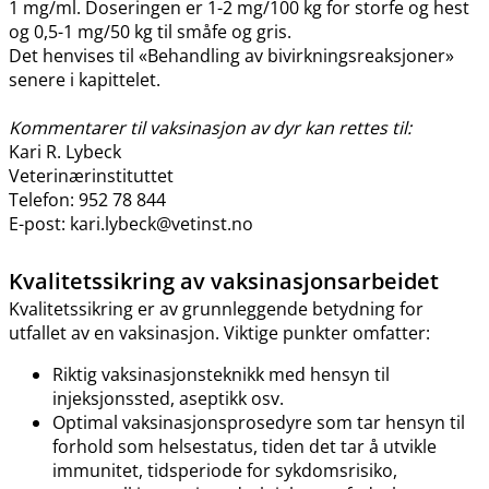
1 mg​/​ml. Doseringen er 1-2 mg/100 kg for storfe og hest
og 0,5-1 mg/50 kg til småfe og gris.
Det henvises til «Behandling av bivirkningsreaksjoner»
senere i kapittelet.
Kommentarer til vaksinasjon av dyr kan rettes til:
Kari R. Lybeck
Veterinærinstituttet
Telefon: 952 78 844
E-post: kari.lybeck@vetinst.no
Kvalitetssikring av vaksinasjonsarbeidet
Kvalitetssikring er av grunnleggende betydning for
utfallet av en vaksinasjon. Viktige punkter omfatter:
Riktig vaksinasjonsteknikk med hensyn til
injeksjonssted, aseptikk osv.
Optimal vaksinasjonsprosedyre som tar hensyn til
forhold som helsestatus, tiden det tar å utvikle
immunitet, tidsperiode for sykdomsrisiko,