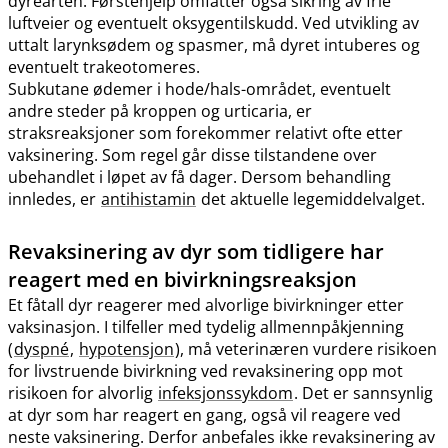
dyrearten. Førstehjelp omfatter også sikring av frie
luftveier og eventuelt oksygentilskudd. Ved utvikling av
uttalt larynksødem og spasmer, må dyret intuberes og
eventuelt trakeotomeres.
Subkutane ødemer i hode​/​hals-området, eventuelt
andre steder på kroppen og urticaria, er
straksreaksjoner som forekommer relativt ofte etter
vaksinering. Som regel går disse tilstandene over
ubehandlet i løpet av få dager. Dersom behandling
innledes, er
antihistamin
det aktuelle legemiddelvalget.
Revaksinering av dyr som tidligere har
reagert med en bivirkningsreaksjon
Et fåtall dyr reagerer med alvorlige bivirkninger etter
vaksinasjon. I tilfeller med tydelig allmennpåkjenning
(
dyspné
,
hypotensjon
), må veterinæren vurdere risikoen
for livstruende bivirkning ved revaksinering opp mot
risikoen for alvorlig
infeksjonssykdom
. Det er sannsynlig
at dyr som har reagert en gang, også vil reagere ved
neste vaksinering. Derfor anbefales ikke revaksinering av