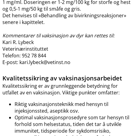
1 mg​/​ml. Doseringen er 1-2 mg/100 kg for storfe og hest
og 0,5-1 mg/50 kg til småfe og gris.
Det henvises til «Behandling av bivirkningsreaksjoner»
senere i kapittelet.
Kommentarer til vaksinasjon av dyr kan rettes til:
Kari R. Lybeck
Veterinærinstituttet
Telefon: 952 78 844
E-post: kari.lybeck@vetinst.no
Kvalitetssikring av vaksinasjonsarbeidet
Kvalitetssikring er av grunnleggende betydning for
utfallet av en vaksinasjon. Viktige punkter omfatter:
Riktig vaksinasjonsteknikk med hensyn til
injeksjonssted, aseptikk osv.
Optimal vaksinasjonsprosedyre som tar hensyn til
forhold som helsestatus, tiden det tar å utvikle
immunitet, tidsperiode for sykdomsrisiko,