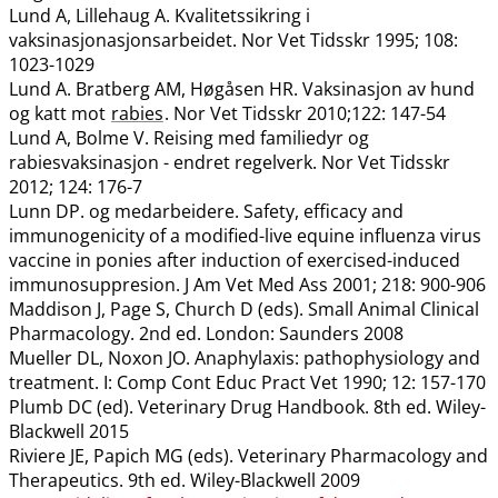
Lund A, Lillehaug A. Kvalitetssikring i
vaksinasjonasjonsarbeidet. Nor Vet Tidsskr 1995; 108:
1023-1029
Lund A. Bratberg AM, Høgåsen HR. Vaksinasjon av hund
og katt mot
rabies
. Nor Vet Tidsskr 2010;122: 147-54
Lund A, Bolme V. Reising med familiedyr og
rabiesvaksinasjon - endret regelverk. Nor Vet Tidsskr
2012; 124: 176-7
Lunn DP. og medarbeidere. Safety, efficacy and
immunogenicity of a modified-live equine influenza virus
vaccine in ponies after induction of exercised-induced
immunosuppresion. J Am Vet Med Ass 2001; 218: 900-906
Maddison J, Page S, Church D (eds). Small Animal Clinical
Pharmacology. 2nd ed. London: Saunders 2008
Mueller DL, Noxon JO. Anaphylaxis: pathophysiology and
treatment. I: Comp Cont Educ Pract Vet 1990; 12: 157-170
Plumb DC (ed). Veterinary Drug Handbook. 8th ed. Wiley-
Blackwell 2015
Riviere JE, Papich MG (eds). Veterinary Pharmacology and
Therapeutics. 9th ed. Wiley-Blackwell 2009