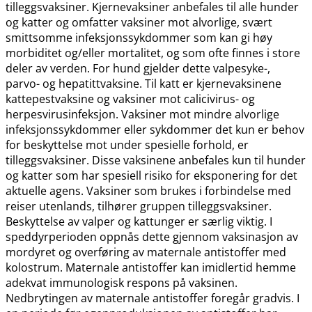
tilleggsvaksiner. Kjernevaksiner anbefales til alle hunder
og katter og omfatter vaksiner mot alvorlige, svært
smittsomme infeksjonssykdommer som kan gi høy
morbiditet og​/​eller mortalitet, og som ofte finnes i store
deler av verden. For hund gjelder dette valpesyke-,
parvo- og hepatittvaksine. Til katt er kjernevaksinene
kattepestvaksine og vaksiner mot calicivirus- og
herpesvirusinfeksjon. Vaksiner mot mindre alvorlige
infeksjonssykdommer eller sykdommer det kun er behov
for beskyttelse mot under spesielle forhold, er
tilleggsvaksiner. Disse vaksinene anbefales kun til hunder
og katter som har spesiell risiko for eksponering for det
aktuelle agens. Vaksiner som brukes i forbindelse med
reiser utenlands, tilhører gruppen tilleggsvaksiner.
Beskyttelse av valper og kattunger er særlig viktig. I
speddyrperioden oppnås dette gjennom vaksinasjon av
mordyret og overføring av maternale antistoffer med
kolostrum. Maternale antistoffer kan imidlertid hemme
adekvat immunologisk respons på vaksinen.
Nedbrytingen av maternale antistoffer foregår gradvis. I