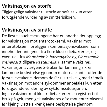
Vaksinasjon av storfe
Tilgjengelige vaksiner til storfe anbefales kun etter
forutgående vurdering av smitterisikoen.
Vaksinasjon av småfe
De fleste sauebesetningene har et innarbeidet opplegg
for vaksinasjon mot enterotoksemi. Vaksiner mot
enterotoksemi foreligger i kombinasjonsvaksiner som
inneholder antigener fra flere klostridiebakterier, og
eventuelt fra
Mannheimia haemolytica
og
Bibersteinia
trehalosi
(tidligere
Pasteurella
) (i samme vaksine).
Vaksinasjon av søyene 2-6 uker før lamming sikrer
lammene beskyttelse gjennom maternale antistoffer de
første leveukene, dersom de får tilstrekkelig med råmelk.
Vaksinasjon mot andre sykdommer anbefales kun etter
forutgående vurdering av sykdomssituasjonen.
Ingen vaksiner mot klostridiebakterier er registrert til
bruk på geit, men geit vaksineres ofte mot entertoksemi
før kjeing. Dette sikrer kjeene beskyttelse gjennom