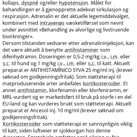
kollaps,
dyspné
og​/​eller
hypotensjon
. Målet for
behandlingen er å gjenopprette adekvat sirkulasjon og
respirasjon. Adrenalin er det aktuelle legemiddelvalget,
kombinert med
intravenøs
væsketilførsel som nevnt
under avsnittet «Behandling av alvorlige og livstruende
bivirkninger».
Dersom tilstanden vedvarer etter adrenalininjeksjon, kan
det være aktuelt å benytte
antihistaminer
som
difenhydramin. Doseringen er 0,5-2 mg/kg
i.v
.,
i.m
. eller
s.c
. til hund og 1 mg/kg
i.v
.,
i.m
. eller
s.c
. til katt. Aktuelt
preparat er ANTIHISTAMÍNICO SYVA 25 mg/ml inj. (krever
søknad om godkjenningsfritak). Som støtteterapi til
matproduserende arter anbefales
kortikosteroider
. Et
annet
antihistamin
, klorfenamin eller klorfeniramin, er
MRL-vurdert og er markedsført til bruk på storfe i en del
EU-land og kan vurderes brukt som støtteterapi. Aktuelt
preparat er Ancesol inj. 10 mg/ml (krever søknad om
godkjenningsfritak).
Kortikosteroider
som støtteterapi er sannsynligvis viktig
til katt, siden luftveier er sjokkorgan hos denne