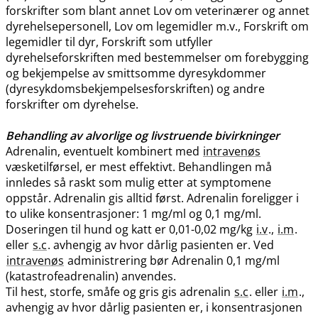
forskrifter som blant annet Lov om veterinærer og annet
dyrehelsepersonell, Lov om legemidler m.v., Forskrift om
legemidler til dyr, Forskrift som utfyller
dyrehelseforskriften med bestemmelser om forebygging
og bekjempelse av smittsomme dyresykdommer
(dyresykdomsbekjempelsesforskriften) og andre
forskrifter om dyrehelse.
Behandling av alvorlige og livstruende bivirkninger
Adrenalin, eventuelt kombinert med
intravenøs
væsketilførsel, er mest effektivt. Behandlingen må
innledes så raskt som mulig etter at symptomene
oppstår. Adrenalin gis alltid først. Adrenalin foreligger i
to ulike konsentrasjoner: 1 mg/ml og 0,1 mg​/​ml.
Doseringen til hund og katt er 0,01-0,02 mg/kg
i.v
.,
i.m
.
eller
s.c
. avhengig av hvor dårlig pasienten er. Ved
intravenøs
administrering bør Adrenalin 0,1 mg/ml
(katastrofeadrenalin) anvendes.
Til hest, storfe, småfe og gris gis adrenalin
s.c
. eller
i.m
.,
avhengig av hvor dårlig pasienten er, i konsentrasjonen