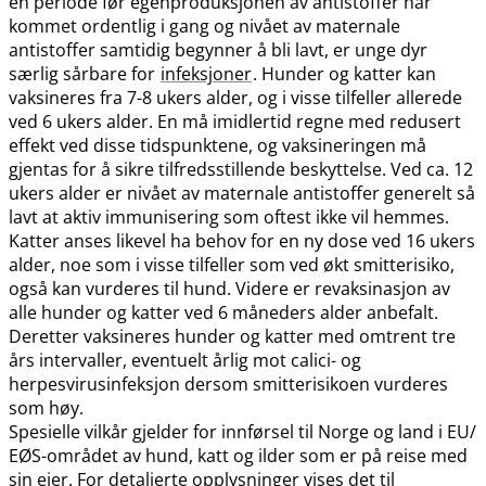
en periode før egenproduksjonen av antistoffer har
kommet ordentlig i gang og nivået av maternale
antistoffer samtidig begynner å bli lavt, er unge dyr
særlig sårbare for
infeksjoner
. Hunder og katter kan
vaksineres fra 7-8 ukers alder, og i visse tilfeller allerede
ved 6 ukers alder. En må imidlertid regne med redusert
effekt ved disse tidspunktene, og vaksineringen må
gjentas for å sikre tilfredsstillende beskyttelse. Ved ca. 12
ukers alder er nivået av maternale antistoffer generelt så
lavt at aktiv immunisering som oftest ikke vil hemmes.
Katter anses likevel ha behov for en ny dose ved 16 ukers
alder, noe som i visse tilfeller som ved økt smitterisiko,
også kan vurderes til hund. Videre er revaksinasjon av
alle hunder og katter ved 6 måneders alder anbefalt.
Deretter vaksineres hunder og katter med omtrent tre
års intervaller, eventuelt årlig mot calici- og
herpesvirusinfeksjon dersom smitterisikoen vurderes
som høy.
Spesielle vilkår gjelder for innførsel til Norge og land i EU​/​
EØS-området av hund, katt og ilder som er på reise med
sin eier. For detaljerte opplysninger vises det til