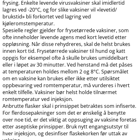
frysing. Enkelte levende virusvaksiner skal imidlertid
lagres ved -20°C, og for slike vaksiner vil «levetid​/​
brukstid» bli forkortet ved lagring ved
kjøleromstemperatur.
Spesielle regler gjelder for frysetørrede vaksiner, som
ofte inneholder levende agens med kort levetid etter
oppløsning. Når disse rehydreres, skal de helst brukes
innen kort tid. Frysetørrede vaksiner til hund og katt
oppgis for eksempel ofte å skulle brukes umiddelbart
eller i løpet av 30 minutter. Ved henstand må det påses
at temperaturen holdes mellom 2 og 8°C. Spørsmålet
om en vaksine kan brukes eller ikke etter utilsiktet
oppbevaring ved romtemperatur, må vurderes i hvert
enkelt tilfelle. Vaksiner bør helst holde tilnærmet
romtemperatur ved injeksjon.
Anbrutte flasker skal i prinsippet betraktes som infiserte.
For flerdosepakninger som det er ønskelig å benytte
over noe tid, er det viktig at oppsuging av vaksine foretas
etter aseptiske prinsipper. Bruk nytt engangsutstyr til
hver injeksjon, og desinfiser flaskekorken før uttak av