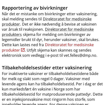
Rapportering av bivirkninger
Når det er mistanke om bivirkninger etter vaksinering,
skal melding sendes til
Direktoratet for medisinske
produkter
. Det er ikke nødvendig å bevise at vaksinen
var årsak til reaksjonen.
Direktoratet for medisinske
produkters
skjema for melding om bivirkninger av
legemidler brukt til dyr, herunder vaksiner, skal brukes.
Dette kan lastes ned fra
Direktoratet for medisinske
produkter
. Utfylt skjema kan skannes og sendes
elektronisk som vedlegg i e-post til vet.felles@dmp.no.
Tilbakeholdelsestider etter vaksinering
For inaktiverte vaksiner er tilbakeholdelsestidene både
for melk og slakt som regel 0 dager. Vaksiner med
levende agens kan ha tilbakeholdelsestid. Per i dag er det
kun markedsført én vaksine i Norge som har
tilbakeholdelsestid for matproduserende pattedyr. Dette
er en injeksjonsvaksine mot ringorm hos storfe, som
inneholder levende agens. For denne vaksinen er