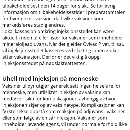
tilbakeholdelsestiden 14 dager for slakt. Se for øvrig
informasjon om tilbakeholdelsestider i preparatomtalen
for hver enkelt vaksine, da hvilke vaksiner som
markedsføres stadig endres.
Lokal kassasjon omkring injeksjonsstedet kan være
aktuelt i noen tilfeller, især for vaksiner som inneholder
mineraloljeadjuvans. Når det gjelder Ovivac P vet. til sau
vil injeksjonsstedet kasseres ved slakting innen 2 uker
etter vaksinasjon. Derfor er det viktig å oppgi
injeksjonsstedet på nødslakteattesten.
Uhell med injeksjon på menneske
Vaksiner til dyr utgjør generelt sett ingen helsefare for
menneske, men utilsiktet injeksjon av vaksine kan
medføre risiko for komplikasjoner, avhengig av hvor
injeksjonen skjer og av vaksinetype. Komplikasjoner kan i
første rekke oppstå som reaksjon på adjuvans i vaksiner
eller som følge av en sårinfeksjon. Vaksiner som
inneholder levende agens, vil under normale forhold ikke