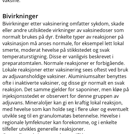
vaksine.
Bivirkninger
Bivirkninger etter vaksinering omfatter sykdom, skade
eller andre utilsiktede virkninger av vaksinedoser som
normalt brukes på dyr. Enkelte typer av reaksjoner på
vaksinasjon må anses normale, for eksempel lett lokal
smerte, moderat hevelse på stikkstedet og svak
temperaturstigning. Disse er vanligvis beskrevet i
preparatomtalen. Normale reaksjoner er forbigående.
Lokale reaksjoner etter vaksinering sees oftest ved bruk
av adjuvansholdige vaksiner. Aluminiumsalter benyttes
ofte i inaktiverte vaksiner, og disse gir normalt en svak
reaksjon. Det samme gjelder for saponiner, men kløe på
injeksjonsstedet er observert for denne gruppen av
adjuvans. Mineraloljer kan gi en kraftig lokal reaksjon,
med hevelse som kan holde seg i flere uker og eventuelt
utvikle seg til en granulomatøs betennelse. Hevelse i
regionale lymfeknuter kan forekomme, og i enkelte
tilfeller utvikles generelle reaksjoner.