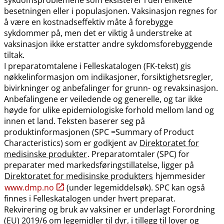
besetningen eller i populasjonen. Vaksinasjon regnes for
å være en kostnadseffektiv måte å forebygge
sykdommer på, men det er viktig å understreke at
vaksinasjon ikke erstatter andre sykdomsforebyggende
tiltak.
I preparatomtalene i Felleskatalogen (FK-tekst) gis
nøkkelinformasjon om indikasjoner, forsiktighetsregler,
bivirkninger og anbefalinger for grunn- og revaksinasjon.
Anbefalingene er veiledende og generelle, og tar ikke
høyde for ulike epidemiologiske forhold mellom land og
innen et land. Teksten baserer seg på
produktinformasjonen (SPC =Summary of Product
Characteristics) som er godkjent av
Direktoratet for
medisinske produkter
. Preparatomtaler (SPC) for
preparater med markedsføringstillatelse, ligger på
Direktoratet for medisinske produkters
hjemmesider
www.dmp.no
(under legemiddelsøk). SPC kan også
finnes i Felleskatalogen under hvert preparat.
Rekvirering og bruk av vaksiner er underlagt Forordning
(EU) 2019/6 om legemidler til dyr, i tillegg til lover og