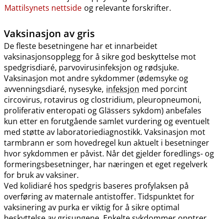
Mattilsynets nettside
og relevante forskrifter.
Vaksinasjon av gris
De fleste besetningene har et innarbeidet
vaksinasjonsopplegg for å sikre god beskyttelse mot
spedgrisdiaré, parvovirusinfeksjon og rødsjuke.
Vaksinasjon mot andre sykdommer (ødemsyke og
avvenningsdiaré, nysesyke,
infeksjon
med porcint
circovirus, rotavirus og clostridium, pleuropneumoni,
proliferativ enteropati og Glässers sykdom) anbefales
kun etter en forutgående samlet vurdering og eventuelt
med støtte av laboratoriediagnostikk. Vaksinasjon mot
tarmbrann er som hovedregel kun aktuelt i besetninger
hvor sykdommen er påvist. Når det gjelder foredlings- og
formeringsbesetninger, har næringen et eget regelverk
for bruk av vaksiner.
Ved kolidiaré hos spedgris baseres profylaksen på
overføring av maternale antistoffer. Tidspunktet for
vaksinering av purka er viktig for å sikre optimal
beskyttelse av grisungene. Enkelte sykdommer opptrer