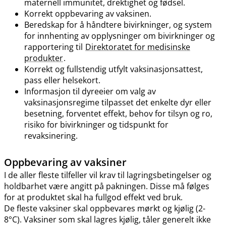
maternell immunitet, drektighet og fødsel.
Korrekt oppbevaring av vaksinen.
Beredskap for å håndtere bivirkninger, og system
for innhenting av opplysninger om bivirkninger og
rapportering til
Direktoratet for medisinske
produkter
.
Korrekt og fullstendig utfylt vaksinasjonsattest,
pass eller helsekort.
Informasjon til dyreeier om valg av
vaksinasjonsregime tilpasset det enkelte dyr eller
besetning, forventet effekt, behov for tilsyn og ro,
risiko for bivirkninger og tidspunkt for
revaksinering.
Oppbevaring av vaksiner
I de aller fleste tilfeller vil krav til lagringsbetingelser og
holdbarhet være angitt på pakningen. Disse må følges
for at produktet skal ha fullgod effekt ved bruk.
De fleste vaksiner skal oppbevares mørkt og kjølig (2-
8°C). Vaksiner som skal lagres kjølig, tåler generelt ikke