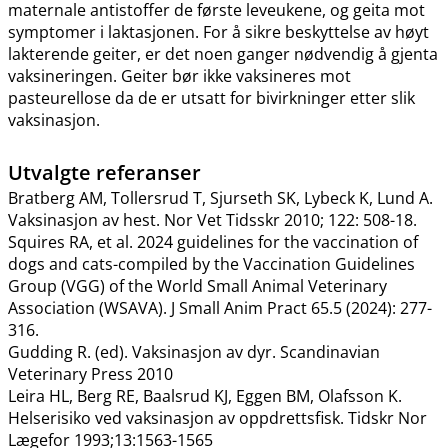
maternale antistoffer de første leveukene, og geita mot
symptomer i laktasjonen. For å sikre beskyttelse av høyt
lakterende geiter, er det noen ganger nødvendig å gjenta
vaksineringen. Geiter bør ikke vaksineres mot
pasteurellose da de er utsatt for bivirkninger etter slik
vaksinasjon.
Utvalgte referanser
Bratberg AM, Tollersrud T, Sjurseth SK, Lybeck K, Lund A.
Vaksinasjon av hest. Nor Vet Tidsskr 2010; 122: 508-18.
Squires RA, et al. 2024 guidelines for the vaccination of
dogs and cats-compiled by the Vaccination Guidelines
Group (VGG) of the World Small Animal Veterinary
Association (WSAVA). J Small Anim Pract 65.5 (2024): 277-
316.
Gudding R. (ed). Vaksinasjon av dyr. Scandinavian
Veterinary Press 2010
Leira HL, Berg RE, Baalsrud KJ, Eggen BM, Olafsson K.
Helserisiko ved vaksinasjon av oppdrettsfisk. Tidskr Nor
Lægefor 1993;13:1563-1565