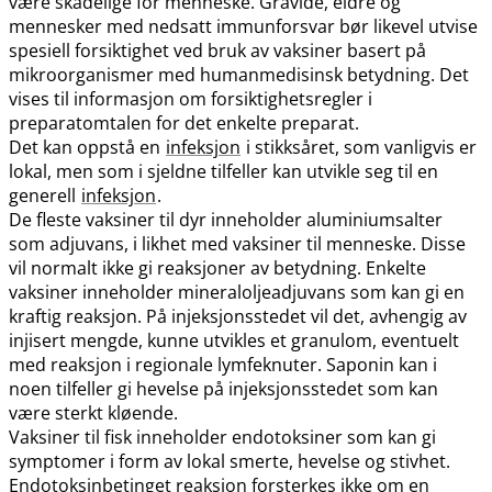
være skadelige for menneske. Gravide, eldre og
mennesker med nedsatt immunforsvar bør likevel utvise
spesiell forsiktighet ved bruk av vaksiner basert på
mikroorganismer med humanmedisinsk betydning. Det
vises til informasjon om forsiktighetsregler i
preparatomtalen for det enkelte preparat.
Det kan oppstå en
infeksjon
i stikksåret, som vanligvis er
lokal, men som i sjeldne tilfeller kan utvikle seg til en
generell
infeksjon
.
De fleste vaksiner til dyr inneholder aluminiumsalter
som adjuvans, i likhet med vaksiner til menneske. Disse
vil normalt ikke gi reaksjoner av betydning. Enkelte
vaksiner inneholder mineraloljeadjuvans som kan gi en
kraftig reaksjon. På injeksjonsstedet vil det, avhengig av
injisert mengde, kunne utvikles et granulom, eventuelt
med reaksjon i regionale lymfeknuter. Saponin kan i
noen tilfeller gi hevelse på injeksjonsstedet som kan
være sterkt kløende.
Vaksiner til fisk inneholder endotoksiner som kan gi
symptomer i form av lokal smerte, hevelse og stivhet.
Endotoksinbetinget reaksjon forsterkes ikke om en