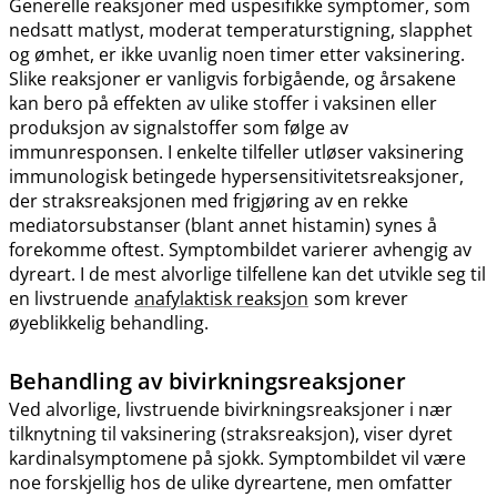
Generelle reaksjoner med uspesifikke symptomer, som
nedsatt matlyst, moderat temperaturstigning, slapphet
og ømhet, er ikke uvanlig noen timer etter vaksinering.
Slike reaksjoner er vanligvis forbigående, og årsakene
kan bero på effekten av ulike stoffer i vaksinen eller
produksjon av signalstoffer som følge av
immunresponsen. I enkelte tilfeller utløser vaksinering
immunologisk betingede hypersensitivitetsreaksjoner,
der straksreaksjonen med frigjøring av en rekke
mediatorsubstanser (blant annet histamin) synes å
forekomme oftest. Symptombildet varierer avhengig av
dyreart. I de mest alvorlige tilfellene kan det utvikle seg til
en livstruende
anafylaktisk reaksjon
som krever
øyeblikkelig behandling.
Behandling av bivirkningsreaksjoner
Ved alvorlige, livstruende bivirkningsreaksjoner i nær
tilknytning til vaksinering (straksreaksjon), viser dyret
kardinalsymptomene på sjokk. Symptombildet vil være
noe forskjellig hos de ulike dyreartene, men omfatter