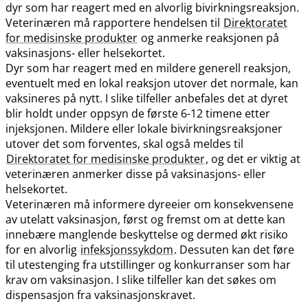
dyr som har reagert med en alvorlig bivirkningsreaksjon.
Veterinæren må rapportere hendelsen til
Direktoratet
for medisinske produkter
og anmerke reaksjonen på
vaksinasjons- eller helsekortet.
Dyr som har reagert med en mildere generell reaksjon,
eventuelt med en lokal reaksjon utover det normale, kan
vaksineres på nytt. I slike tilfeller anbefales det at dyret
blir holdt under oppsyn de første 6-12 timene etter
injeksjonen. Mildere eller lokale bivirkningsreaksjoner
utover det som forventes, skal også meldes til
Direktoratet for medisinske produkter
, og det er viktig at
veterinæren anmerker disse på vaksinasjons- eller
helsekortet.
Veterinæren må informere dyreeier om konsekvensene
av utelatt vaksinasjon, først og fremst om at dette kan
innebære manglende beskyttelse og dermed økt risiko
for en alvorlig
infeksjonssykdom
. Dessuten kan det føre
til utestenging fra utstillinger og konkurranser som har
krav om vaksinasjon. I slike tilfeller kan det søkes om
dispensasjon fra vaksinasjonskravet.