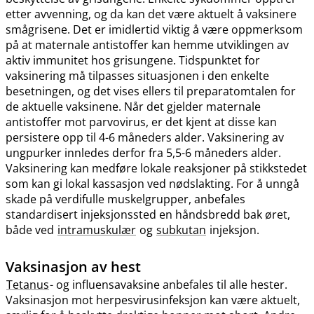
etter avvenning, og da kan det være aktuelt å vaksinere
smågrisene. Det er imidlertid viktig å være oppmerksom
på at maternale antistoffer kan hemme utviklingen av
aktiv immunitet hos grisungene. Tidspunktet for
vaksinering må tilpasses situasjonen i den enkelte
besetningen, og det vises ellers til preparatomtalen for
de aktuelle vaksinene. Når det gjelder maternale
antistoffer mot parvovirus, er det kjent at disse kan
persistere opp til 4-6 måneders alder. Vaksinering av
ungpurker innledes derfor fra 5,5-6 måneders alder.
Vaksinering kan medføre lokale reaksjoner på stikkstedet
som kan gi lokal kassasjon ved nødslakting. For å unngå
skade på verdifulle muskelgrupper, anbefales
standardisert injeksjonssted en håndsbredd bak øret,
både ved
intramuskulær
og
subkutan
injeksjon.
Vaksinasjon av hest
Tetanus
- og influensavaksine anbefales til alle hester.
Vaksinasjon mot herpesvirusinfeksjon kan være aktuelt,