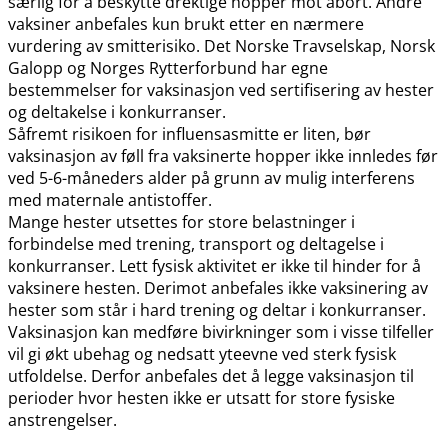
særlig for å beskytte drektige hopper mot abort. Andre
vaksiner anbefales kun brukt etter en nærmere
vurdering av smitterisiko. Det Norske Travselskap, Norsk
Galopp og Norges Rytterforbund har egne
bestemmelser for vaksinasjon ved sertifisering av hester
og deltakelse i konkurranser.
Såfremt risikoen for influensasmitte er liten, bør
vaksinasjon av føll fra vaksinerte hopper ikke innledes før
ved 5-6-måneders alder på grunn av mulig interferens
med maternale antistoffer.
Mange hester utsettes for store belastninger i
forbindelse med trening, transport og deltagelse i
konkurranser. Lett fysisk aktivitet er ikke til hinder for å
vaksinere hesten. Derimot anbefales ikke vaksinering av
hester som står i hard trening og deltar i konkurranser.
Vaksinasjon kan medføre bivirkninger som i visse tilfeller
vil gi økt ubehag og nedsatt yteevne ved sterk fysisk
utfoldelse. Derfor anbefales det å legge vaksinasjon til
perioder hvor hesten ikke er utsatt for store fysiske
anstrengelser.