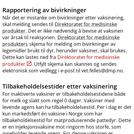
Rapportering av bivirkninger
Når det er mistanke om bivirkninger etter vaksinering,
skal melding sendes til
Direktoratet for medisinske
produkter
. Det er ikke nødvendig å bevise at vaksinen
var årsak til reaksjonen.
Direktoratet for medisinske
produkters
skjema for melding om bivirkninger av
legemidler brukt til dyr, herunder vaksiner, skal brukes.
Dette kan lastes ned fra
Direktoratet for medisinske
produkter
. Utfylt skjema kan skannes og sendes
elektronisk som vedlegg i e-post til vet.felles@dmp.no.
Tilbakeholdelsestider etter vaksinering
For inaktiverte vaksiner er tilbakeholdelsestidene både
for melk og slakt som regel 0 dager. Vaksiner med
levende agens kan ha tilbakeholdelsestid. Per i dag er det
kun markedsført én vaksine i Norge som har
tilbakeholdelsestid for matproduserende pattedyr. Dette
er en injeksjonsvaksine mot ringorm hos storfe, som
inneholder levende agens. For denne vaksinen er