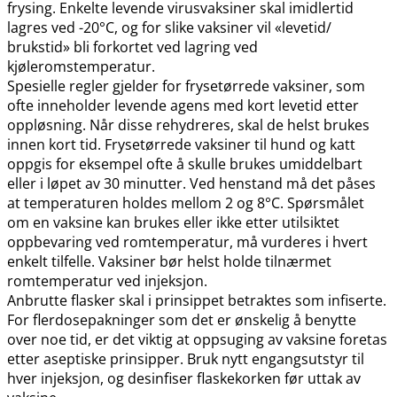
frysing. Enkelte levende virusvaksiner skal imidlertid
lagres ved -20°C, og for slike vaksiner vil «levetid​/​
brukstid» bli forkortet ved lagring ved
kjøleromstemperatur.
Spesielle regler gjelder for frysetørrede vaksiner, som
ofte inneholder levende agens med kort levetid etter
oppløsning. Når disse rehydreres, skal de helst brukes
innen kort tid. Frysetørrede vaksiner til hund og katt
oppgis for eksempel ofte å skulle brukes umiddelbart
eller i løpet av 30 minutter. Ved henstand må det påses
at temperaturen holdes mellom 2 og 8°C. Spørsmålet
om en vaksine kan brukes eller ikke etter utilsiktet
oppbevaring ved romtemperatur, må vurderes i hvert
enkelt tilfelle. Vaksiner bør helst holde tilnærmet
romtemperatur ved injeksjon.
Anbrutte flasker skal i prinsippet betraktes som infiserte.
For flerdosepakninger som det er ønskelig å benytte
over noe tid, er det viktig at oppsuging av vaksine foretas
etter aseptiske prinsipper. Bruk nytt engangsutstyr til
hver injeksjon, og desinfiser flaskekorken før uttak av