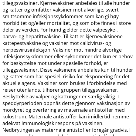
tilleggsvaksiner. Kjernevaksiner anbefales til alle hunder
og katter og omfatter vaksiner mot alvorlige, svært
smittsomme infeksjonssykdommer som kan gi høy
morbiditet og​/​eller mortalitet, og som ofte finnes i store
deler av verden. For hund gjelder dette valpesyke-,
parvo- og hepatittvaksine. Til katt er kjernevaksinene
kattepestvaksine og vaksiner mot calicivirus- og
herpesvirusinfeksjon. Vaksiner mot mindre alvorlige
infeksjonssykdommer eller sykdommer det kun er behov
for beskyttelse mot under spesielle forhold, er
tilleggsvaksiner. Disse vaksinene anbefales kun til hunder
og katter som har spesiell risiko for eksponering for det
aktuelle agens. Vaksiner som brukes i forbindelse med
reiser utenlands, tilhører gruppen tilleggsvaksiner.
Beskyttelse av valper og kattunger er særlig viktig. I
speddyrperioden oppnås dette gjennom vaksinasjon av
mordyret og overføring av maternale antistoffer med
kolostrum. Maternale antistoffer kan imidlertid hemme
adekvat immunologisk respons på vaksinen.
Nedbrytingen av maternale antistoffer foregår gradvis. I