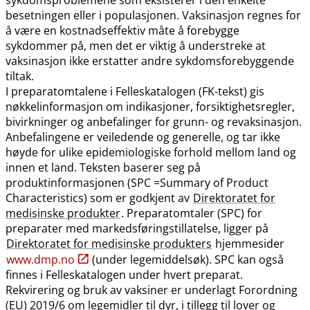
besetningen eller i populasjonen. Vaksinasjon regnes for
å være en kostnadseffektiv måte å forebygge
sykdommer på, men det er viktig å understreke at
vaksinasjon ikke erstatter andre sykdomsforebyggende
tiltak.
I preparatomtalene i Felleskatalogen (FK-tekst) gis
nøkkelinformasjon om indikasjoner, forsiktighetsregler,
bivirkninger og anbefalinger for grunn- og revaksinasjon.
Anbefalingene er veiledende og generelle, og tar ikke
høyde for ulike epidemiologiske forhold mellom land og
innen et land. Teksten baserer seg på
produktinformasjonen (SPC =Summary of Product
Characteristics) som er godkjent av
Direktoratet for
medisinske produkter
. Preparatomtaler (SPC) for
preparater med markedsføringstillatelse, ligger på
Direktoratet for medisinske produkters
hjemmesider
www.dmp.no
(under legemiddelsøk). SPC kan også
finnes i Felleskatalogen under hvert preparat.
Rekvirering og bruk av vaksiner er underlagt Forordning
(EU) 2019/6 om legemidler til dyr, i tillegg til lover og