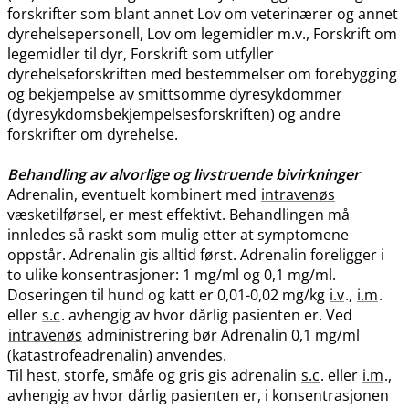
forskrifter som blant annet Lov om veterinærer og annet
dyrehelsepersonell, Lov om legemidler m.v., Forskrift om
legemidler til dyr, Forskrift som utfyller
dyrehelseforskriften med bestemmelser om forebygging
og bekjempelse av smittsomme dyresykdommer
(dyresykdomsbekjempelsesforskriften) og andre
forskrifter om dyrehelse.
Behandling av alvorlige og livstruende bivirkninger
Adrenalin, eventuelt kombinert med
intravenøs
væsketilførsel, er mest effektivt. Behandlingen må
innledes så raskt som mulig etter at symptomene
oppstår. Adrenalin gis alltid først. Adrenalin foreligger i
to ulike konsentrasjoner: 1 mg/ml og 0,1 mg​/​ml.
Doseringen til hund og katt er 0,01-0,02 mg/kg
i.v
.,
i.m
.
eller
s.c
. avhengig av hvor dårlig pasienten er. Ved
intravenøs
administrering bør Adrenalin 0,1 mg/ml
(katastrofeadrenalin) anvendes.
Til hest, storfe, småfe og gris gis adrenalin
s.c
. eller
i.m
.,
avhengig av hvor dårlig pasienten er, i konsentrasjonen