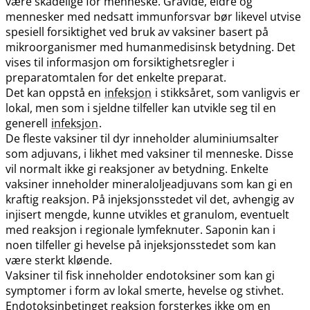
være skadelige for menneske. Gravide, eldre og
mennesker med nedsatt immunforsvar bør likevel utvise
spesiell forsiktighet ved bruk av vaksiner basert på
mikroorganismer med humanmedisinsk betydning. Det
vises til informasjon om forsiktighetsregler i
preparatomtalen for det enkelte preparat.
Det kan oppstå en
infeksjon
i stikksåret, som vanligvis er
lokal, men som i sjeldne tilfeller kan utvikle seg til en
generell
infeksjon
.
De fleste vaksiner til dyr inneholder aluminiumsalter
som adjuvans, i likhet med vaksiner til menneske. Disse
vil normalt ikke gi reaksjoner av betydning. Enkelte
vaksiner inneholder mineraloljeadjuvans som kan gi en
kraftig reaksjon. På injeksjonsstedet vil det, avhengig av
injisert mengde, kunne utvikles et granulom, eventuelt
med reaksjon i regionale lymfeknuter. Saponin kan i
noen tilfeller gi hevelse på injeksjonsstedet som kan
være sterkt kløende.
Vaksiner til fisk inneholder endotoksiner som kan gi
symptomer i form av lokal smerte, hevelse og stivhet.
Endotoksinbetinget reaksjon forsterkes ikke om en