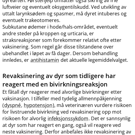
dyrearten. Førstehjelp omfatter også sikring av frie
luftveier og eventuelt oksygentilskudd. Ved utvikling av
uttalt larynksødem og spasmer, må dyret intuberes og
eventuelt trakeotomeres.
Subkutane ødemer i hode​/​hals-området, eventuelt
andre steder på kroppen og urticaria, er
straksreaksjoner som forekommer relativt ofte etter
vaksinering. Som regel går disse tilstandene over
ubehandlet i løpet av få dager. Dersom behandling
innledes, er
antihistamin
det aktuelle legemiddelvalget.
Revaksinering av dyr som tidligere har
reagert med en bivirkningsreaksjon
Et fåtall dyr reagerer med alvorlige bivirkninger etter
vaksinasjon. I tilfeller med tydelig allmennpåkjenning
(
dyspné
,
hypotensjon
), må veterinæren vurdere risikoen
for livstruende bivirkning ved revaksinering opp mot
risikoen for alvorlig
infeksjonssykdom
. Det er sannsynlig
at dyr som har reagert en gang, også vil reagere ved
neste vaksinering. Derfor anbefales ikke revaksinering av