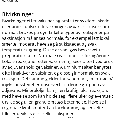
vaksine.
Bivirkninger
Bivirkninger etter vaksinering omfatter sykdom, skade
eller andre utilsiktede virkninger av vaksinedoser som
normalt brukes på dyr. Enkelte typer av reaksjoner på
vaksinasjon må anses normale, for eksempel lett lokal
smerte, moderat hevelse på stikkstedet og svak
temperaturstigning. Disse er vanligvis beskrevet i
preparatomtalen. Normale reaksjoner er forbigående.
Lokale reaksjoner etter vaksinering sees oftest ved bruk
av adjuvansholdige vaksiner. Aluminiumsalter benyttes
ofte i inaktiverte vaksiner, og disse gir normalt en svak
reaksjon. Det samme gjelder for saponiner, men kløe på
injeksjonsstedet er observert for denne gruppen av
adjuvans. Mineraloljer kan gi en kraftig lokal reaksjon,
med hevelse som kan holde seg i flere uker og eventuelt
utvikle seg til en granulomatøs betennelse. Hevelse i
regionale lymfeknuter kan forekomme, og i enkelte
tilfeller utvikles generelle reaksjoner.