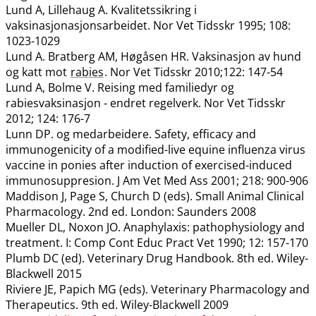
Lund A, Lillehaug A. Kvalitetssikring i
vaksinasjonasjonsarbeidet. Nor Vet Tidsskr 1995; 108:
1023-1029
Lund A. Bratberg AM, Høgåsen HR. Vaksinasjon av hund
og katt mot
rabies
. Nor Vet Tidsskr 2010;122: 147-54
Lund A, Bolme V. Reising med familiedyr og
rabiesvaksinasjon - endret regelverk. Nor Vet Tidsskr
2012; 124: 176-7
Lunn DP. og medarbeidere. Safety, efficacy and
immunogenicity of a modified-live equine influenza virus
vaccine in ponies after induction of exercised-induced
immunosuppresion. J Am Vet Med Ass 2001; 218: 900-906
Maddison J, Page S, Church D (eds). Small Animal Clinical
Pharmacology. 2nd ed. London: Saunders 2008
Mueller DL, Noxon JO. Anaphylaxis: pathophysiology and
treatment. I: Comp Cont Educ Pract Vet 1990; 12: 157-170
Plumb DC (ed). Veterinary Drug Handbook. 8th ed. Wiley-
Blackwell 2015
Riviere JE, Papich MG (eds). Veterinary Pharmacology and
Therapeutics. 9th ed. Wiley-Blackwell 2009