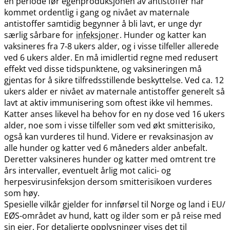
en periode før egenproduksjonen av antistoffer har
kommet ordentlig i gang og nivået av maternale
antistoffer samtidig begynner å bli lavt, er unge dyr
særlig sårbare for
infeksjoner
. Hunder og katter kan
vaksineres fra 7-8 ukers alder, og i visse tilfeller allerede
ved 6 ukers alder. En må imidlertid regne med redusert
effekt ved disse tidspunktene, og vaksineringen må
gjentas for å sikre tilfredsstillende beskyttelse. Ved ca. 12
ukers alder er nivået av maternale antistoffer generelt så
lavt at aktiv immunisering som oftest ikke vil hemmes.
Katter anses likevel ha behov for en ny dose ved 16 ukers
alder, noe som i visse tilfeller som ved økt smitterisiko,
også kan vurderes til hund. Videre er revaksinasjon av
alle hunder og katter ved 6 måneders alder anbefalt.
Deretter vaksineres hunder og katter med omtrent tre
års intervaller, eventuelt årlig mot calici- og
herpesvirusinfeksjon dersom smitterisikoen vurderes
som høy.
Spesielle vilkår gjelder for innførsel til Norge og land i EU​/​
EØS-området av hund, katt og ilder som er på reise med
sin eier. For detaljerte opplysninger vises det til