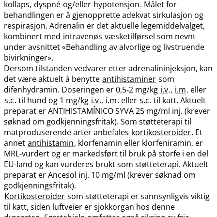
kollaps,
dyspné
og​/​eller
hypotensjon
. Målet for
behandlingen er å gjenopprette adekvat sirkulasjon og
respirasjon. Adrenalin er det aktuelle legemiddelvalget,
kombinert med
intravenøs
væsketilførsel som nevnt
under avsnittet «Behandling av alvorlige og livstruende
bivirkninger».
Dersom tilstanden vedvarer etter adrenalininjeksjon, kan
det være aktuelt å benytte
antihistaminer
som
difenhydramin. Doseringen er 0,5-2 mg/kg
i.v
.,
i.m
. eller
s.c
. til hund og 1 mg/kg
i.v
.,
i.m
. eller
s.c
. til katt. Aktuelt
preparat er ANTIHISTAMÍNICO SYVA 25 mg/ml inj. (krever
søknad om godkjenningsfritak). Som støtteterapi til
matproduserende arter anbefales
kortikosteroider
. Et
annet
antihistamin
, klorfenamin eller klorfeniramin, er
MRL-vurdert og er markedsført til bruk på storfe i en del
EU-land og kan vurderes brukt som støtteterapi. Aktuelt
preparat er Ancesol inj. 10 mg/ml (krever søknad om
godkjenningsfritak).
Kortikosteroider
som støtteterapi er sannsynligvis viktig
til katt, siden luftveier er sjokkorgan hos denne