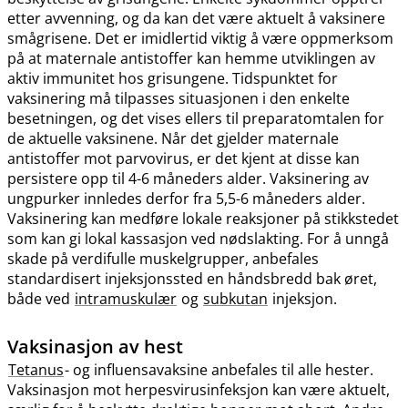
etter avvenning, og da kan det være aktuelt å vaksinere
smågrisene. Det er imidlertid viktig å være oppmerksom
på at maternale antistoffer kan hemme utviklingen av
aktiv immunitet hos grisungene. Tidspunktet for
vaksinering må tilpasses situasjonen i den enkelte
besetningen, og det vises ellers til preparatomtalen for
de aktuelle vaksinene. Når det gjelder maternale
antistoffer mot parvovirus, er det kjent at disse kan
persistere opp til 4-6 måneders alder. Vaksinering av
ungpurker innledes derfor fra 5,5-6 måneders alder.
Vaksinering kan medføre lokale reaksjoner på stikkstedet
som kan gi lokal kassasjon ved nødslakting. For å unngå
skade på verdifulle muskelgrupper, anbefales
standardisert injeksjonssted en håndsbredd bak øret,
både ved
intramuskulær
og
subkutan
injeksjon.
Vaksinasjon av hest
Tetanus
- og influensavaksine anbefales til alle hester.
Vaksinasjon mot herpesvirusinfeksjon kan være aktuelt,