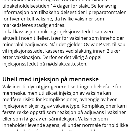
tilbakeholdelsestiden 14 dager for slakt. Se for øvrig
informasjon om tilbakeholdelsestider i preparatomtalen
for hver enkelt vaksine, da hvilke vaksiner som
markedsføres stadig endres.
Lokal kassasjon omkring injeksjonsstedet kan være
aktuelt i noen tilfeller, især for vaksiner som inneholder
mineraloljeadjuvans. Når det gjelder Ovivac P vet. til sau
vil injeksjonsstedet kasseres ved slakting innen 2 uker
etter vaksinasjon. Derfor er det viktig å oppgi
injeksjonsstedet på nødslakteattesten.
Uhell med injeksjon på menneske
Vaksiner til dyr utgjør generelt sett ingen helsefare for
menneske, men utilsiktet injeksjon av vaksine kan
medføre risiko for komplikasjoner, avhengig av hvor
injeksjonen skjer og av vaksinetype. Komplikasjoner kan i
første rekke oppstå som reaksjon på adjuvans i vaksiner
eller som følge av en sårinfeksjon. Vaksiner som
inneholder levende agens, vil under normale forhold ikke