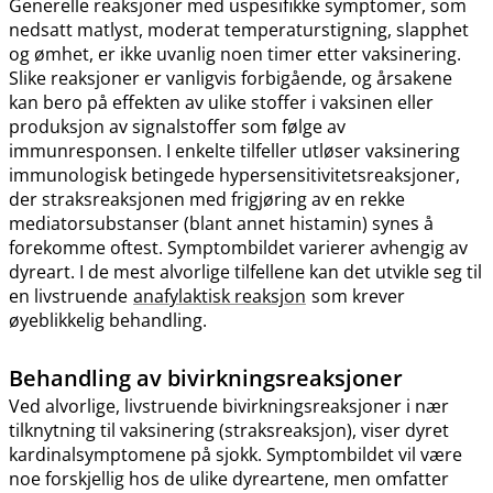
Generelle reaksjoner med uspesifikke symptomer, som
nedsatt matlyst, moderat temperaturstigning, slapphet
og ømhet, er ikke uvanlig noen timer etter vaksinering.
Slike reaksjoner er vanligvis forbigående, og årsakene
kan bero på effekten av ulike stoffer i vaksinen eller
produksjon av signalstoffer som følge av
immunresponsen. I enkelte tilfeller utløser vaksinering
immunologisk betingede hypersensitivitetsreaksjoner,
der straksreaksjonen med frigjøring av en rekke
mediatorsubstanser (blant annet histamin) synes å
forekomme oftest. Symptombildet varierer avhengig av
dyreart. I de mest alvorlige tilfellene kan det utvikle seg til
en livstruende
anafylaktisk reaksjon
som krever
øyeblikkelig behandling.
Behandling av bivirkningsreaksjoner
Ved alvorlige, livstruende bivirkningsreaksjoner i nær
tilknytning til vaksinering (straksreaksjon), viser dyret
kardinalsymptomene på sjokk. Symptombildet vil være
noe forskjellig hos de ulike dyreartene, men omfatter