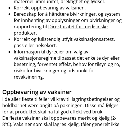
maternell immunitet, drektighet og fødsel.
Korrekt oppbevaring av vaksinen.
Beredskap for å håndtere bivirkninger, og system
for innhenting av opplysninger om bivirkninger og
rapportering til
Direktoratet for medisinske
produkter
.
Korrekt og fullstendig utfylt vaksinasjonsattest,
pass eller helsekort.
Informasjon til dyreeier om valg av
vaksinasjonsregime tilpasset det enkelte dyr eller
besetning, forventet effekt, behov for tilsyn og ro,
risiko for bivirkninger og tidspunkt for
revaksinering.
Oppbevaring av vaksiner
I de aller fleste tilfeller vil krav til lagringsbetingelser og
holdbarhet være angitt på pakningen. Disse må følges
for at produktet skal ha fullgod effekt ved bruk.
De fleste vaksiner skal oppbevares mørkt og kjølig (2-
8°C). Vaksiner som skal lagres kjølig, tåler generelt ikke