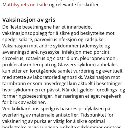
Mattilsynets nettside
og relevante forskrifter.
Vaksinasjon av gris
De fleste besetningene har et innarbeidet
vaksinasjonsopplegg for å sikre god beskyttelse mot
spedgrisdiaré, parvovirusinfeksjon og rødsjuke.
Vaksinasjon mot andre sykdommer (ødemsyke og
avvenningsdiaré, nysesyke,
infeksjon
med porcint
circovirus, rotavirus og clostridium, pleuropneumoni,
proliferativ enteropati og Glässers sykdom) anbefales
kun etter en forutgående samlet vurdering og eventuelt
med støtte av laboratoriediagnostikk. Vaksinasjon mot
tarmbrann er som hovedregel kun aktuelt i besetninger
hvor sykdommen er påvist. Når det gjelder foredlings- og
formeringsbesetninger, har næringen et eget regelverk
for bruk av vaksiner.
Ved kolidiaré hos spedgris baseres profylaksen på
overføring av maternale antistoffer. Tidspunktet for
vaksinering av purka er viktig for å sikre optimal
beskyttelse av grisungene. Enkelte sykdommer opptrer