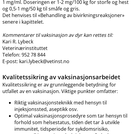
1 mg​/​ml. Doseringen er 1-2 mg/100 kg for storfe og hest
og 0,5-1 mg/50 kg til småfe og gris.
Det henvises til «Behandling av bivirkningsreaksjoner»
senere i kapittelet.
Kommentarer til vaksinasjon av dyr kan rettes til:
Kari R. Lybeck
Veterinærinstituttet
Telefon: 952 78 844
E-post: kari.lybeck@vetinst.no
Kvalitetssikring av vaksinasjonsarbeidet
Kvalitetssikring er av grunnleggende betydning for
utfallet av en vaksinasjon. Viktige punkter omfatter:
Riktig vaksinasjonsteknikk med hensyn til
injeksjonssted, aseptikk osv.
Optimal vaksinasjonsprosedyre som tar hensyn til
forhold som helsestatus, tiden det tar å utvikle
immunitet, tidsperiode for sykdomsrisiko,