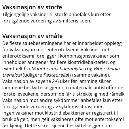
Vaksinasjon av storfe
Tilgjengelige vaksiner til storfe anbefales kun etter
forutgående vurdering av smitterisikoen.
Vaksinasjon av småfe
De fleste sauebesetningene har et innarbeidet opplegg
for vaksinasjon mot enterotoksemi. Vaksiner mot
enterotoksemi foreligger i kombinasjonsvaksiner som
inneholder antigener fra flere klostridiebakterier, og
eventuelt fra
Mannheimia haemolytica
og
Bibersteinia
trehalosi
(tidligere
Pasteurella
) (i samme vaksine).
Vaksinasjon av søyene 2-6 uker før lamming sikrer
lammene beskyttelse gjennom maternale antistoffer de
første leveukene, dersom de får tilstrekkelig med råmelk.
Vaksinasjon mot andre sykdommer anbefales kun etter
forutgående vurdering av sykdomssituasjonen.
Ingen vaksiner mot klostridiebakterier er registrert til
bruk på geit, men geit vaksineres ofte mot entertoksemi
før kjeing. Dette sikrer kjeene beskyttelse gjennom