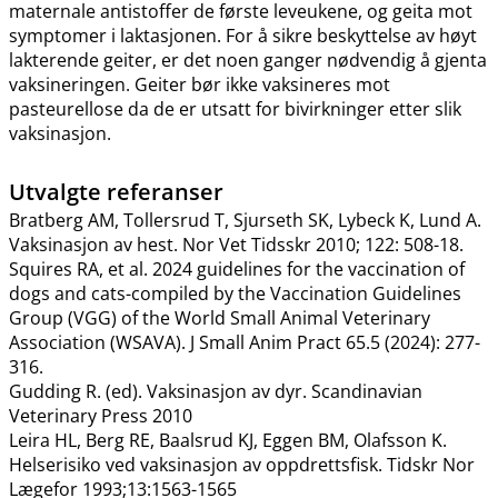
maternale antistoffer de første leveukene, og geita mot
symptomer i laktasjonen. For å sikre beskyttelse av høyt
lakterende geiter, er det noen ganger nødvendig å gjenta
vaksineringen. Geiter bør ikke vaksineres mot
pasteurellose da de er utsatt for bivirkninger etter slik
vaksinasjon.
Utvalgte referanser
Bratberg AM, Tollersrud T, Sjurseth SK, Lybeck K, Lund A.
Vaksinasjon av hest. Nor Vet Tidsskr 2010; 122: 508-18.
Squires RA, et al. 2024 guidelines for the vaccination of
dogs and cats-compiled by the Vaccination Guidelines
Group (VGG) of the World Small Animal Veterinary
Association (WSAVA). J Small Anim Pract 65.5 (2024): 277-
316.
Gudding R. (ed). Vaksinasjon av dyr. Scandinavian
Veterinary Press 2010
Leira HL, Berg RE, Baalsrud KJ, Eggen BM, Olafsson K.
Helserisiko ved vaksinasjon av oppdrettsfisk. Tidskr Nor
Lægefor 1993;13:1563-1565