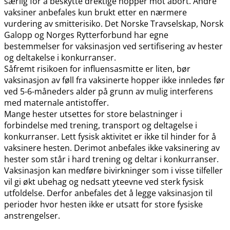
særlig for å beskytte drektige hopper mot abort. Andre
vaksiner anbefales kun brukt etter en nærmere
vurdering av smitterisiko. Det Norske Travselskap, Norsk
Galopp og Norges Rytterforbund har egne
bestemmelser for vaksinasjon ved sertifisering av hester
og deltakelse i konkurranser.
Såfremt risikoen for influensasmitte er liten, bør
vaksinasjon av føll fra vaksinerte hopper ikke innledes før
ved 5-6-måneders alder på grunn av mulig interferens
med maternale antistoffer.
Mange hester utsettes for store belastninger i
forbindelse med trening, transport og deltagelse i
konkurranser. Lett fysisk aktivitet er ikke til hinder for å
vaksinere hesten. Derimot anbefales ikke vaksinering av
hester som står i hard trening og deltar i konkurranser.
Vaksinasjon kan medføre bivirkninger som i visse tilfeller
vil gi økt ubehag og nedsatt yteevne ved sterk fysisk
utfoldelse. Derfor anbefales det å legge vaksinasjon til
perioder hvor hesten ikke er utsatt for store fysiske
anstrengelser.