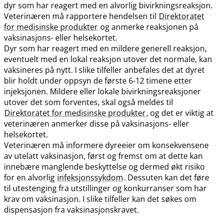
dyr som har reagert med en alvorlig bivirkningsreaksjon.
Veterinæren må rapportere hendelsen til
Direktoratet
for medisinske produkter
og anmerke reaksjonen på
vaksinasjons- eller helsekortet.
Dyr som har reagert med en mildere generell reaksjon,
eventuelt med en lokal reaksjon utover det normale, kan
vaksineres på nytt. I slike tilfeller anbefales det at dyret
blir holdt under oppsyn de første 6-12 timene etter
injeksjonen. Mildere eller lokale bivirkningsreaksjoner
utover det som forventes, skal også meldes til
Direktoratet for medisinske produkter
, og det er viktig at
veterinæren anmerker disse på vaksinasjons- eller
helsekortet.
Veterinæren må informere dyreeier om konsekvensene
av utelatt vaksinasjon, først og fremst om at dette kan
innebære manglende beskyttelse og dermed økt risiko
for en alvorlig
infeksjonssykdom
. Dessuten kan det føre
til utestenging fra utstillinger og konkurranser som har
krav om vaksinasjon. I slike tilfeller kan det søkes om
dispensasjon fra vaksinasjonskravet.