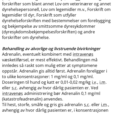
forskrifter som blant annet Lov om veterinærer og annet
dyrehelsepersonell, Lov om legemidler m.v., Forskrift om
legemidler til dyr, Forskrift som utfyller
dyrehelseforskriften med bestemmelser om forebygging
og bekjempelse av smittsomme dyresykdommer
(dyresykdomsbekjempelsesforskriften) og andre
forskrifter om dyrehelse.
Behandling av alvorlige og livstruende bivirkninger
Adrenalin, eventuelt kombinert med
intravenøs
væsketilførsel, er mest effektivt. Behandlingen må
innledes så raskt som mulig etter at symptomene
oppstår. Adrenalin gis alltid først. Adrenalin foreligger i
to ulike konsentrasjoner: 1 mg/ml og 0,1 mg​/​ml.
Doseringen til hund og katt er 0,01-0,02 mg/kg
i.v
.,
i.m
.
eller
s.c
. avhengig av hvor dårlig pasienten er. Ved
intravenøs
administrering bør Adrenalin 0,1 mg/ml
(katastrofeadrenalin) anvendes.
Til hest, storfe, småfe og gris gis adrenalin
s.c
. eller
i.m
.,
avhengig av hvor dårlig pasienten er, i konsentrasjonen