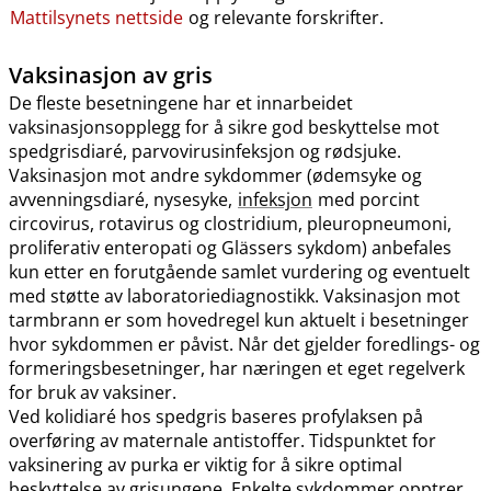
Mattilsynets nettside
og relevante forskrifter.
Vaksinasjon av gris
De fleste besetningene har et innarbeidet
vaksinasjonsopplegg for å sikre god beskyttelse mot
spedgrisdiaré, parvovirusinfeksjon og rødsjuke.
Vaksinasjon mot andre sykdommer (ødemsyke og
avvenningsdiaré, nysesyke,
infeksjon
med porcint
circovirus, rotavirus og clostridium, pleuropneumoni,
proliferativ enteropati og Glässers sykdom) anbefales
kun etter en forutgående samlet vurdering og eventuelt
med støtte av laboratoriediagnostikk. Vaksinasjon mot
tarmbrann er som hovedregel kun aktuelt i besetninger
hvor sykdommen er påvist. Når det gjelder foredlings- og
formeringsbesetninger, har næringen et eget regelverk
for bruk av vaksiner.
Ved kolidiaré hos spedgris baseres profylaksen på
overføring av maternale antistoffer. Tidspunktet for
vaksinering av purka er viktig for å sikre optimal
beskyttelse av grisungene. Enkelte sykdommer opptrer