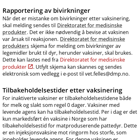
Rapportering av bivirkninger
Når det er mistanke om bivirkninger etter vaksinering,
skal melding sendes til
Direktoratet for medisinske
produkter
. Det er ikke nødvendig å bevise at vaksinen
var årsak til reaksjonen.
Direktoratet for medisinske
produkters
skjema for melding om bivirkninger av
legemidler brukt til dyr, herunder vaksiner, skal brukes.
Dette kan lastes ned fra
Direktoratet for medisinske
produkter
. Utfylt skjema kan skannes og sendes
elektronisk som vedlegg i e-post til vet.felles@dmp.no.
Tilbakeholdelsestider etter vaksinering
For inaktiverte vaksiner er tilbakeholdelsestidene både
for melk og slakt som regel 0 dager. Vaksiner med
levende agens kan ha tilbakeholdelsestid. Per i dag er det
kun markedsført én vaksine i Norge som har
tilbakeholdelsestid for matproduserende pattedyr. Dette
er en injeksjonsvaksine mot ringorm hos storfe, som
inneholder levende agens. For denne vaksinen er