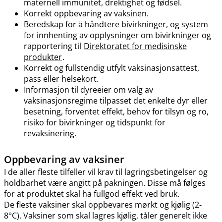
maternell immunitet, drektighet og fødsel.
Korrekt oppbevaring av vaksinen.
Beredskap for å håndtere bivirkninger, og system
for innhenting av opplysninger om bivirkninger og
rapportering til
Direktoratet for medisinske
produkter
.
Korrekt og fullstendig utfylt vaksinasjonsattest,
pass eller helsekort.
Informasjon til dyreeier om valg av
vaksinasjonsregime tilpasset det enkelte dyr eller
besetning, forventet effekt, behov for tilsyn og ro,
risiko for bivirkninger og tidspunkt for
revaksinering.
Oppbevaring av vaksiner
I de aller fleste tilfeller vil krav til lagringsbetingelser og
holdbarhet være angitt på pakningen. Disse må følges
for at produktet skal ha fullgod effekt ved bruk.
De fleste vaksiner skal oppbevares mørkt og kjølig (2-
8°C). Vaksiner som skal lagres kjølig, tåler generelt ikke