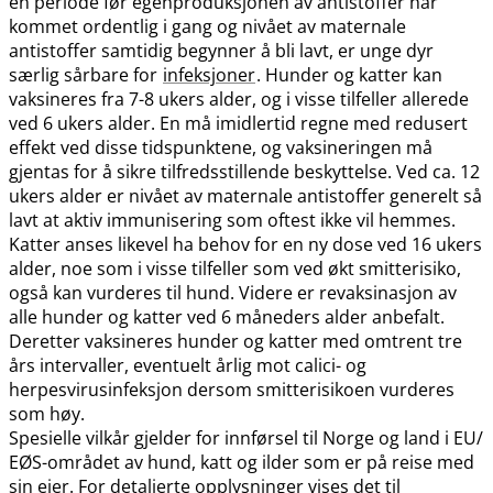
en periode før egenproduksjonen av antistoffer har
kommet ordentlig i gang og nivået av maternale
antistoffer samtidig begynner å bli lavt, er unge dyr
særlig sårbare for
infeksjoner
. Hunder og katter kan
vaksineres fra 7-8 ukers alder, og i visse tilfeller allerede
ved 6 ukers alder. En må imidlertid regne med redusert
effekt ved disse tidspunktene, og vaksineringen må
gjentas for å sikre tilfredsstillende beskyttelse. Ved ca. 12
ukers alder er nivået av maternale antistoffer generelt så
lavt at aktiv immunisering som oftest ikke vil hemmes.
Katter anses likevel ha behov for en ny dose ved 16 ukers
alder, noe som i visse tilfeller som ved økt smitterisiko,
også kan vurderes til hund. Videre er revaksinasjon av
alle hunder og katter ved 6 måneders alder anbefalt.
Deretter vaksineres hunder og katter med omtrent tre
års intervaller, eventuelt årlig mot calici- og
herpesvirusinfeksjon dersom smitterisikoen vurderes
som høy.
Spesielle vilkår gjelder for innførsel til Norge og land i EU​/​
EØS-området av hund, katt og ilder som er på reise med
sin eier. For detaljerte opplysninger vises det til