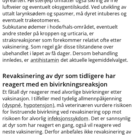
dyrearten. Førstehjelp omfatter også sikring av frie
luftveier og eventuelt oksygentilskudd. Ved utvikling av
uttalt larynksødem og spasmer, må dyret intuberes og
eventuelt trakeotomeres.
Subkutane ødemer i hode​/​hals-området, eventuelt
andre steder på kroppen og urticaria, er
straksreaksjoner som forekommer relativt ofte etter
vaksinering. Som regel går disse tilstandene over
ubehandlet i løpet av få dager. Dersom behandling
innledes, er
antihistamin
det aktuelle legemiddelvalget.
Revaksinering av dyr som tidligere har
reagert med en bivirkningsreaksjon
Et fåtall dyr reagerer med alvorlige bivirkninger etter
vaksinasjon. I tilfeller med tydelig allmennpåkjenning
(
dyspné
,
hypotensjon
), må veterinæren vurdere risikoen
for livstruende bivirkning ved revaksinering opp mot
risikoen for alvorlig
infeksjonssykdom
. Det er sannsynlig
at dyr som har reagert en gang, også vil reagere ved
neste vaksinering. Derfor anbefales ikke revaksinering av