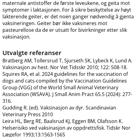
maternale antistoffer de første leveukene, og geita mot
symptomer i laktasjonen. For å sikre beskyttelse av høyt
lakterende geiter, er det noen ganger nødvendig å gjenta
vaksineringen. Geiter bør ikke vaksineres mot
pasteurellose da de er utsatt for bivirkninger etter slik
vaksinasjon.
Utvalgte referanser
Bratberg AM, Tollersrud T, Sjurseth SK, Lybeck K, Lund A.
Vaksinasjon av hest. Nor Vet Tidsskr 2010; 122: 508-18.
Squires RA, et al. 2024 guidelines for the vaccination of
dogs and cats-compiled by the Vaccination Guidelines
Group (VGG) of the World Small Animal Veterinary
Association (WSAVA). J Small Anim Pract 65.5 (2024): 277-
316.
Gudding R. (ed). Vaksinasjon av dyr. Scandinavian
Veterinary Press 2010
Leira HL, Berg RE, Baalsrud KJ, Eggen BM, Olafsson K.
Helserisiko ved vaksinasjon av oppdrettsfisk. Tidskr Nor
Lægefor 1993;13:1563-1565