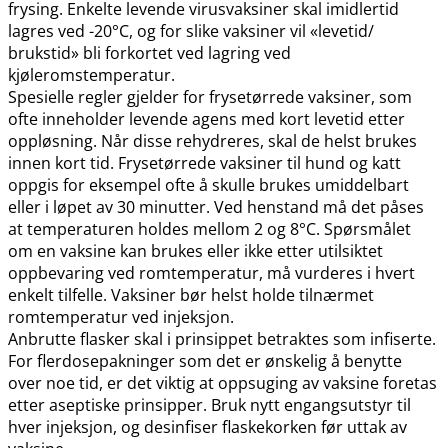
frysing. Enkelte levende virusvaksiner skal imidlertid
lagres ved -20°C, og for slike vaksiner vil «levetid​/​
brukstid» bli forkortet ved lagring ved
kjøleromstemperatur.
Spesielle regler gjelder for frysetørrede vaksiner, som
ofte inneholder levende agens med kort levetid etter
oppløsning. Når disse rehydreres, skal de helst brukes
innen kort tid. Frysetørrede vaksiner til hund og katt
oppgis for eksempel ofte å skulle brukes umiddelbart
eller i løpet av 30 minutter. Ved henstand må det påses
at temperaturen holdes mellom 2 og 8°C. Spørsmålet
om en vaksine kan brukes eller ikke etter utilsiktet
oppbevaring ved romtemperatur, må vurderes i hvert
enkelt tilfelle. Vaksiner bør helst holde tilnærmet
romtemperatur ved injeksjon.
Anbrutte flasker skal i prinsippet betraktes som infiserte.
For flerdosepakninger som det er ønskelig å benytte
over noe tid, er det viktig at oppsuging av vaksine foretas
etter aseptiske prinsipper. Bruk nytt engangsutstyr til
hver injeksjon, og desinfiser flaskekorken før uttak av