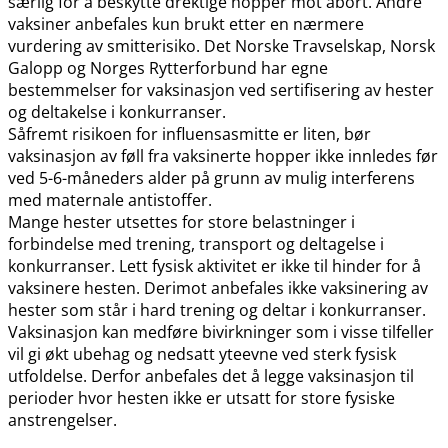
særlig for å beskytte drektige hopper mot abort. Andre
vaksiner anbefales kun brukt etter en nærmere
vurdering av smitterisiko. Det Norske Travselskap, Norsk
Galopp og Norges Rytterforbund har egne
bestemmelser for vaksinasjon ved sertifisering av hester
og deltakelse i konkurranser.
Såfremt risikoen for influensasmitte er liten, bør
vaksinasjon av føll fra vaksinerte hopper ikke innledes før
ved 5-6-måneders alder på grunn av mulig interferens
med maternale antistoffer.
Mange hester utsettes for store belastninger i
forbindelse med trening, transport og deltagelse i
konkurranser. Lett fysisk aktivitet er ikke til hinder for å
vaksinere hesten. Derimot anbefales ikke vaksinering av
hester som står i hard trening og deltar i konkurranser.
Vaksinasjon kan medføre bivirkninger som i visse tilfeller
vil gi økt ubehag og nedsatt yteevne ved sterk fysisk
utfoldelse. Derfor anbefales det å legge vaksinasjon til
perioder hvor hesten ikke er utsatt for store fysiske
anstrengelser.