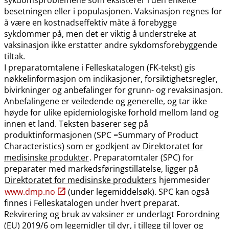
besetningen eller i populasjonen. Vaksinasjon regnes for
å være en kostnadseffektiv måte å forebygge
sykdommer på, men det er viktig å understreke at
vaksinasjon ikke erstatter andre sykdomsforebyggende
tiltak.
I preparatomtalene i Felleskatalogen (FK-tekst) gis
nøkkelinformasjon om indikasjoner, forsiktighetsregler,
bivirkninger og anbefalinger for grunn- og revaksinasjon.
Anbefalingene er veiledende og generelle, og tar ikke
høyde for ulike epidemiologiske forhold mellom land og
innen et land. Teksten baserer seg på
produktinformasjonen (SPC =Summary of Product
Characteristics) som er godkjent av
Direktoratet for
medisinske produkter
. Preparatomtaler (SPC) for
preparater med markedsføringstillatelse, ligger på
Direktoratet for medisinske produkters
hjemmesider
www.dmp.no
(under legemiddelsøk). SPC kan også
finnes i Felleskatalogen under hvert preparat.
Rekvirering og bruk av vaksiner er underlagt Forordning
(EU) 2019/6 om legemidler til dyr, i tillegg til lover og