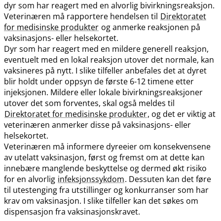
dyr som har reagert med en alvorlig bivirkningsreaksjon.
Veterinæren må rapportere hendelsen til
Direktoratet
for medisinske produkter
og anmerke reaksjonen på
vaksinasjons- eller helsekortet.
Dyr som har reagert med en mildere generell reaksjon,
eventuelt med en lokal reaksjon utover det normale, kan
vaksineres på nytt. I slike tilfeller anbefales det at dyret
blir holdt under oppsyn de første 6-12 timene etter
injeksjonen. Mildere eller lokale bivirkningsreaksjoner
utover det som forventes, skal også meldes til
Direktoratet for medisinske produkter
, og det er viktig at
veterinæren anmerker disse på vaksinasjons- eller
helsekortet.
Veterinæren må informere dyreeier om konsekvensene
av utelatt vaksinasjon, først og fremst om at dette kan
innebære manglende beskyttelse og dermed økt risiko
for en alvorlig
infeksjonssykdom
. Dessuten kan det føre
til utestenging fra utstillinger og konkurranser som har
krav om vaksinasjon. I slike tilfeller kan det søkes om
dispensasjon fra vaksinasjonskravet.