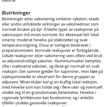
vaksine.
Bivirkninger
Bivirkninger etter vaksinering omfatter sykdom, skade
eller andre utilsiktede virkninger av vaksinedoser som
normalt brukes på dyr. Enkelte typer av reaksjoner på
vaksinasjon må anses normale, for eksempel lett lokal
smerte, moderat hevelse på stikkstedet og svak
temperaturstigning. Disse er vanligvis beskrevet i
preparatomtalen. Normale reaksjoner er forbigående.
Lokale reaksjoner etter vaksinering sees oftest ved bruk
av adjuvansholdige vaksiner. Aluminiumsalter benyttes
ofte i inaktiverte vaksiner, og disse gir normalt en svak
reaksjon. Det samme gjelder for saponiner, men kløe på
injeksjonsstedet er observert for denne gruppen av
adjuvans. Mineraloljer kan gi en kraftig lokal reaksjon,
med hevelse som kan holde seg i flere uker og eventuelt
utvikle seg til en granulomatøs betennelse. Hevelse i
regionale lymfeknuter kan forekomme, og i enkelte
tilfeller utvikles generelle reaksjoner.