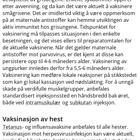
etter avvenning, og da kan det være aktuelt å vaksinere
smågrisene. Det er imidlertid viktig å være oppmerksom
på at maternale antistoffer kan hemme utviklingen av
aktiv immunitet hos grisungene. Tidspunktet for
vaksinering må tilpasses situasjonen i den enkelte
besetningen, og det vises ellers til preparatomtalen for
de aktuelle vaksinene. Når det gjelder maternale
antistoffer mot parvovirus, er det kjent at disse kan
persistere opp til 4-6 måneders alder. Vaksinering av
ungpurker innledes derfor fra 5,5-6 måneders alder.
Vaksinering kan medføre lokale reaksjoner på stikkstedet
som kan gi lokal kassasjon ved nødslakting. For å unngå
skade på verdifulle muskelgrupper, anbefales
standardisert injeksjonssted en håndsbredd bak øret,
både ved
intramuskulær
og
subkutan
injeksjon.
Vaksinasjon av hest
Tetanus
- og influensavaksine anbefales til alle hester.
Vaksinasjon mot herpesvirusinfeksjon kan være aktuelt,