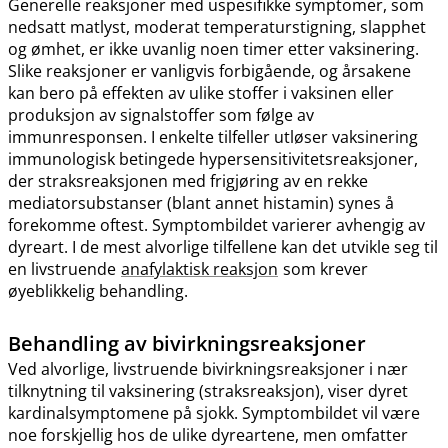
Generelle reaksjoner med uspesifikke symptomer, som
nedsatt matlyst, moderat temperaturstigning, slapphet
og ømhet, er ikke uvanlig noen timer etter vaksinering.
Slike reaksjoner er vanligvis forbigående, og årsakene
kan bero på effekten av ulike stoffer i vaksinen eller
produksjon av signalstoffer som følge av
immunresponsen. I enkelte tilfeller utløser vaksinering
immunologisk betingede hypersensitivitetsreaksjoner,
der straksreaksjonen med frigjøring av en rekke
mediatorsubstanser (blant annet histamin) synes å
forekomme oftest. Symptombildet varierer avhengig av
dyreart. I de mest alvorlige tilfellene kan det utvikle seg til
en livstruende
anafylaktisk reaksjon
som krever
øyeblikkelig behandling.
Behandling av bivirkningsreaksjoner
Ved alvorlige, livstruende bivirkningsreaksjoner i nær
tilknytning til vaksinering (straksreaksjon), viser dyret
kardinalsymptomene på sjokk. Symptombildet vil være
noe forskjellig hos de ulike dyreartene, men omfatter