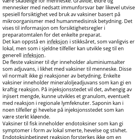
være skadelige for menneske. Gravide, eldre og
mennesker med nedsatt immunforsvar bør likevel utvise
spesiell forsiktighet ved bruk av vaksiner basert på
mikroorganismer med humanmedisinsk betydning. Det
vises til informasjon om forsiktighetsregler i
preparatomtalen for det enkelte preparat.
Det kan oppstå en
infeksjon
i stikksåret, som vanligvis er
lokal, men som i sjeldne tilfeller kan utvikle seg til en
generell
infeksjon
.
De fleste vaksiner til dyr inneholder aluminiumsalter
som adjuvans, i likhet med vaksiner til menneske. Disse
vil normalt ikke gi reaksjoner av betydning. Enkelte
vaksiner inneholder mineraloljeadjuvans som kan gi en
kraftig reaksjon. På injeksjonsstedet vil det, avhengig av
injisert mengde, kunne utvikles et granulom, eventuelt
med reaksjon i regionale lymfeknuter. Saponin kan i
noen tilfeller gi hevelse på injeksjonsstedet som kan
være sterkt kløende.
Vaksiner til fisk inneholder endotoksiner som kan gi
symptomer i form av lokal smerte, hevelse og stivhet.
Endotoksinbetinget reaksjon forsterkes ikke om en