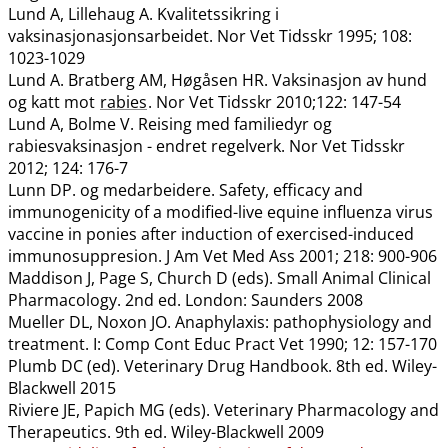
Lund A, Lillehaug A. Kvalitetssikring i
vaksinasjonasjonsarbeidet. Nor Vet Tidsskr 1995; 108:
1023-1029
Lund A. Bratberg AM, Høgåsen HR. Vaksinasjon av hund
og katt mot
rabies
. Nor Vet Tidsskr 2010;122: 147-54
Lund A, Bolme V. Reising med familiedyr og
rabiesvaksinasjon - endret regelverk. Nor Vet Tidsskr
2012; 124: 176-7
Lunn DP. og medarbeidere. Safety, efficacy and
immunogenicity of a modified-live equine influenza virus
vaccine in ponies after induction of exercised-induced
immunosuppresion. J Am Vet Med Ass 2001; 218: 900-906
Maddison J, Page S, Church D (eds). Small Animal Clinical
Pharmacology. 2nd ed. London: Saunders 2008
Mueller DL, Noxon JO. Anaphylaxis: pathophysiology and
treatment. I: Comp Cont Educ Pract Vet 1990; 12: 157-170
Plumb DC (ed). Veterinary Drug Handbook. 8th ed. Wiley-
Blackwell 2015
Riviere JE, Papich MG (eds). Veterinary Pharmacology and
Therapeutics. 9th ed. Wiley-Blackwell 2009