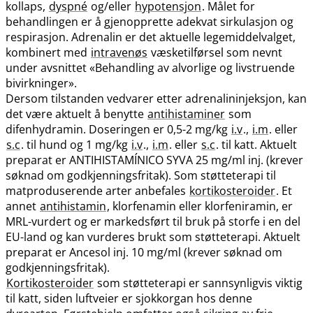
kollaps,
dyspné
og​/​eller
hypotensjon
. Målet for
behandlingen er å gjenopprette adekvat sirkulasjon og
respirasjon. Adrenalin er det aktuelle legemiddelvalget,
kombinert med
intravenøs
væsketilførsel som nevnt
under avsnittet «Behandling av alvorlige og livstruende
bivirkninger».
Dersom tilstanden vedvarer etter adrenalininjeksjon, kan
det være aktuelt å benytte
antihistaminer
som
difenhydramin. Doseringen er 0,5-2 mg/kg
i.v
.,
i.m
. eller
s.c
. til hund og 1 mg/kg
i.v
.,
i.m
. eller
s.c
. til katt. Aktuelt
preparat er ANTIHISTAMÍNICO SYVA 25 mg/ml inj. (krever
søknad om godkjenningsfritak). Som støtteterapi til
matproduserende arter anbefales
kortikosteroider
. Et
annet
antihistamin
, klorfenamin eller klorfeniramin, er
MRL-vurdert og er markedsført til bruk på storfe i en del
EU-land og kan vurderes brukt som støtteterapi. Aktuelt
preparat er Ancesol inj. 10 mg/ml (krever søknad om
godkjenningsfritak).
Kortikosteroider
som støtteterapi er sannsynligvis viktig
til katt, siden luftveier er sjokkorgan hos denne