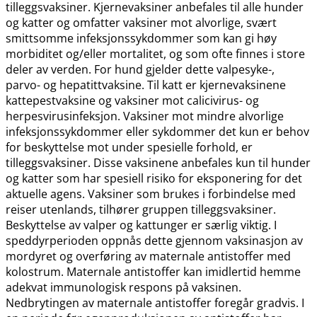
tilleggsvaksiner. Kjernevaksiner anbefales til alle hunder
og katter og omfatter vaksiner mot alvorlige, svært
smittsomme infeksjonssykdommer som kan gi høy
morbiditet og​/​eller mortalitet, og som ofte finnes i store
deler av verden. For hund gjelder dette valpesyke-,
parvo- og hepatittvaksine. Til katt er kjernevaksinene
kattepestvaksine og vaksiner mot calicivirus- og
herpesvirusinfeksjon. Vaksiner mot mindre alvorlige
infeksjonssykdommer eller sykdommer det kun er behov
for beskyttelse mot under spesielle forhold, er
tilleggsvaksiner. Disse vaksinene anbefales kun til hunder
og katter som har spesiell risiko for eksponering for det
aktuelle agens. Vaksiner som brukes i forbindelse med
reiser utenlands, tilhører gruppen tilleggsvaksiner.
Beskyttelse av valper og kattunger er særlig viktig. I
speddyrperioden oppnås dette gjennom vaksinasjon av
mordyret og overføring av maternale antistoffer med
kolostrum. Maternale antistoffer kan imidlertid hemme
adekvat immunologisk respons på vaksinen.
Nedbrytingen av maternale antistoffer foregår gradvis. I