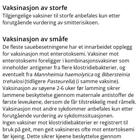
Vaksinasjon av storfe
Tilgjengelige vaksiner til storfe anbefales kun etter
forutgående vurdering av smitterisikoen.
Vaksinasjon av småfe
De fleste sauebesetningene har et innarbeidet opplegg
for vaksinasjon mot enterotoksemi. Vaksiner mot
enterotoksemi foreligger i kombinasjonsvaksiner som
inneholder antigener fra flere klostridiebakterier, og
eventuelt fra
Mannheimia haemolytica
og
Bibersteinia
trehalosi
(tidligere
Pasteurella
) (i samme vaksine).
Vaksinasjon av søyene 2-6 uker før lamming sikrer
lammene beskyttelse gjennom maternale antistoffer de
første leveukene, dersom de får tilstrekkelig med råmelk.
Vaksinasjon mot andre sykdommer anbefales kun etter
forutgående vurdering av sykdomssituasjonen.
Ingen vaksiner mot klostridiebakterier er registrert til
bruk på geit, men geit vaksineres ofte mot entertoksemi
før kjeing. Dette sikrer kjeene beskyttelse gjennom