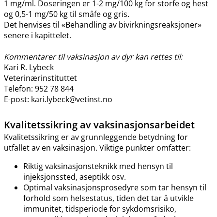
1 mg​/​ml. Doseringen er 1-2 mg/100 kg for storfe og hest
og 0,5-1 mg/50 kg til småfe og gris.
Det henvises til «Behandling av bivirkningsreaksjoner»
senere i kapittelet.
Kommentarer til vaksinasjon av dyr kan rettes til:
Kari R. Lybeck
Veterinærinstituttet
Telefon: 952 78 844
E-post: kari.lybeck@vetinst.no
Kvalitetssikring av vaksinasjonsarbeidet
Kvalitetssikring er av grunnleggende betydning for
utfallet av en vaksinasjon. Viktige punkter omfatter:
Riktig vaksinasjonsteknikk med hensyn til
injeksjonssted, aseptikk osv.
Optimal vaksinasjonsprosedyre som tar hensyn til
forhold som helsestatus, tiden det tar å utvikle
immunitet, tidsperiode for sykdomsrisiko,