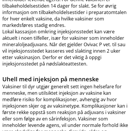
tilbakeholdelsestiden 14 dager for slakt. Se for øvrig
informasjon om tilbakeholdelsestider i preparatomtalen
for hver enkelt vaksine, da hvilke vaksiner som
markedsføres stadig endres.
Lokal kassasjon omkring injeksjonsstedet kan være
aktuelt i noen tilfeller, især for vaksiner som inneholder
mineraloljeadjuvans. Når det gjelder Ovivac P vet. til sau
vil injeksjonsstedet kasseres ved slakting innen 2 uker
etter vaksinasjon. Derfor er det viktig å oppgi
injeksjonsstedet på nødslakteattesten.
Uhell med injeksjon på menneske
Vaksiner til dyr utgjør generelt sett ingen helsefare for
menneske, men utilsiktet injeksjon av vaksine kan
medføre risiko for komplikasjoner, avhengig av hvor
injeksjonen skjer og av vaksinetype. Komplikasjoner kan i
første rekke oppstå som reaksjon på adjuvans i vaksiner
eller som følge av en sårinfeksjon. Vaksiner som
inneholder levende agens, vil under normale forhold ikke