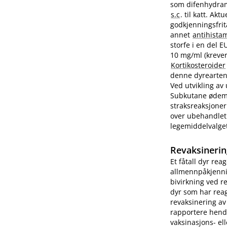
som difenhydram
s.c
. til katt. A
godkjenningsfrit
annet
antihista
storfe i en del 
10 mg/ml (krever
Kortikosteroider
denne dyrearten.
Ved utvikling av
Subkutane ødemer
straksreaksjoner
over ubehandlet 
legemiddelvalge
Revaksinerin
Et fåtall dyr rea
allmennpåkjenni
bivirkning ved r
dyr som har reag
revaksinering av
rapportere hend
vaksinasjons- ell