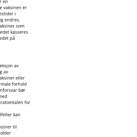
r en
e vaksinen er
stider i
ig endres.
 vaksiner som
stedet kasseres
tedet på
jeksjon av
g av
aksiner eller
rmale forhold
nforsvar bør
 med
aratomtalen for
lfeller kan
siner til
holder