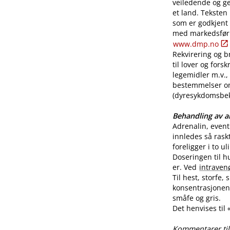
veiledende og ge
et land. Teksten
som er godkjent
med markedsførin
www.dmp.no
Rekvirering og br
til lover og for
legemidler m.v., 
bestemmelser o
(dyresykdomsbekj
Behandling av al
Adrenalin, even
innledes så rask
foreligger i to u
Doseringen til h
er. Ved
intraven
Til hest, storfe,
konsentrasjonen 
småfe og gris.
Det henvises til
Kommentarer til 