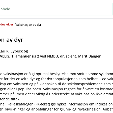
deaktiver
(
)
Vaksinasjon av dyr
on av dyr
ari R. Lybeck og
 VELIS, 1. amanuensis 2 ved NMBU, dr. scient. Marit Bangen
d vaksinasjon er å gi optimal beskyttelse mot smittsomme sykdo
er for det enkelte dyr og for dyrepopulasjonen som helhet. God va
kap om vaksinen og på kjennskap til de sykdomsproblemene som ek
gen eller i populasjonen. Vaksinasjon regnes for å være en kostnad
mer på, men det er viktig å understreke at vaksinasjon ikke ersta
ende tiltak.
ne i Felleskatalogen (FK-tekst) gis nøkkelinformasjon om indikasjon
ler, bivirkninger og anbefalinger for grunn- og revaksinasjon. Anbe