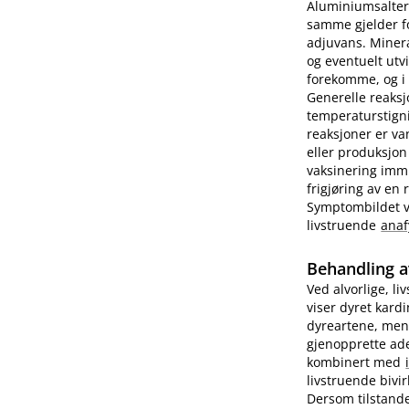
Aluminiumsalter 
samme gjelder fo
adjuvans. Minera
og eventuelt utv
forekomme, og i e
Generelle reaks
temperaturstigni
reaksjoner er va
eller produksjon
vaksinering imm
frigjøring av en
Symptombildet var
livstruende
anaf
Behandling a
Ved alvorlige, li
viser dyret kard
dyreartene, men
gjenopprette ade
kombinert med
livstruende bivi
Dersom tilstande