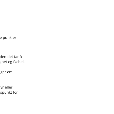
ge punkter
den det tar å
ghet og fødsel.
inger om
yr eller
idspunkt for