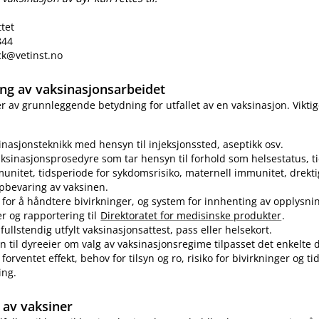
ttet
844
eck@vetinst.no
ring av vaksinasjonsarbeidet
 er av grunnleggende betydning for utfallet av en vaksinasjon. Vikti
sinasjonsteknikk med hensyn til injeksjonssted, aseptikk osv.
ksinasjonsprosedyre som tar hensyn til forhold som helsestatus, ti
munitet, tidsperiode for sykdomsrisiko, maternell immunitet, drekti
pbevaring av vaksinen.
for å håndtere bivirkninger, og system for innhenting av opplysn
er og rapportering til
Direktoratet for medisinske produkter
.
fullstendig utfylt vaksinasjonsattest, pass eller helsekort.
n til dyreeier om valg av vaksinasjonsregime tilpasset det enkelte d
forventet effekt, behov for tilsyn og ro, risiko for bivirkninger og t
ing.
av vaksiner