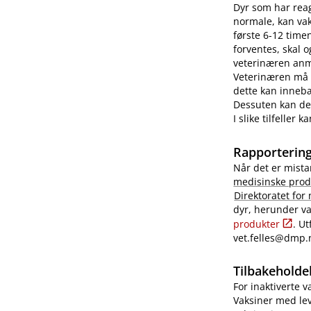
Dyr som har reag
normale, kan vaks
første 6-12 time
forventes, skal 
veterinæren anme
Veterinæren må i
dette kan innebæ
Dessuten kan det
I slike tilfeller
Rapportering
Når det er mista
medisinske prod
Direktoratet for
dyr, herunder va
produkter
. U
vet.felles@dmp.
Tilbakeholdel
For inaktiverte 
Vaksiner med lev