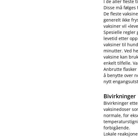
I de aller fleste
Disse må følges f
De fleste vaksine
generelt ikke fry
vaksiner vil «lev
Spesielle regler
levetid etter op
vaksiner til hun
minutter. Ved h
vaksine kan bruk
enkelt tilfelle.
Anbrutte flasker
å benytte over no
nytt engangsutsty
Bivirkninger
Bivirkninger ett
vaksinedoser som
normale, for eks
temperaturstigni
forbigående.
Lokale reaksjone