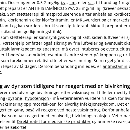
in. Doseringen er 0,5-2 mg/kg
i.v
.,
i.m
. eller
s.c
. til hund og 1 mg
ktuelt preparat er ANTIHISTAMÍNICO SYVA 25 mg/ml inj. (krever søkn
ak). Som støtteterapi til matproduserende arter anbefales
kortikos
min
, klorfenamin eller klorfeniramin, er MRL-vurdert og er markedsf
EU-land og kan vurderes brukt som støtteterapi. Aktuelt preparat er 
 søknad om godkjenningsfritak).
som støtteterapi er sannsynligvis viktig til katt, siden luftveier er 
 Førstehjelp omfatter også sikring av frie luftveier og eventuelt ok
 uttalt larynksødem og spasmer, må dyret intuberes og eventuelt t
 i hode​/​hals-området, eventuelt andre steder på kroppen og urti
 som forekommer relativt ofte etter vaksinering. Som regel går diss
i løpet av få dager. Dersom behandling innledes, er
antihistamin
d
t.
g av dyr som tidligere har reagert med en bivirknin
gerer med alvorlige bivirkninger etter vaksinasjon. I tilfeller med tyd
ng (
dyspné
,
hypotensjon
), må veterinæren vurdere risikoen for li
evaksinering opp mot risikoen for alvorlig
infeksjonssykdom
. Det er
ert en gang, også vil reagere ved neste vaksinering. Derfor anbefa
 dyr som har reagert med en alvorlig bivirkningsreaksjon. Veterin
elsen til
Direktoratet for medisinske produkter
og anmerke reaksj
er helsekortet.