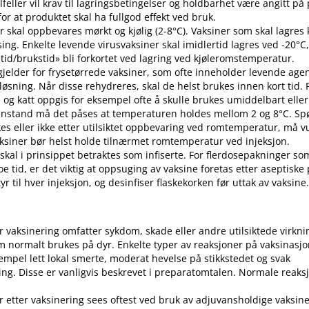
 tilfeller vil krav til lagringsbetingelser og holdbarhet være angitt p
or at produktet skal ha fullgod effekt ved bruk.
r skal oppbevares mørkt og kjølig (2-8°C). Vaksiner som skal lagres k
sing. Enkelte levende virusvaksiner skal imidlertid lagres ved -20°C,
etid​/​brukstid» bli forkortet ved lagring ved kjøleromstemperatur.
 gjelder for frysetørrede vaksiner, som ofte inneholder levende ag
pløsning. Når disse rehydreres, skal de helst brukes innen kort tid.
d og katt oppgis for eksempel ofte å skulle brukes umiddelbart eller 
enstand må det påses at temperaturen holdes mellom 2 og 8°C. S
es eller ikke etter utilsiktet oppbevaring ved romtemperatur, må v
 Vaksiner bør helst holde tilnærmet romtemperatur ved injeksjon.
 skal i prinsippet betraktes som infiserte. For flerdosepakninger so
e tid, er det viktig at oppsuging av vaksine foretas etter aseptiske
r til hver injeksjon, og desinfiser flaskekorken før uttak av vaksine
er vaksinering omfatter sykdom, skade eller andre utilsiktede virkni
 normalt brukes på dyr. Enkelte typer av reaksjoner på vaksinasj
empel lett lokal smerte, moderat hevelse på stikkstedet og svak
ng. Disse er vanligvis beskrevet i preparatomtalen. Normale reaks
r etter vaksinering sees oftest ved bruk av adjuvansholdige vaksine