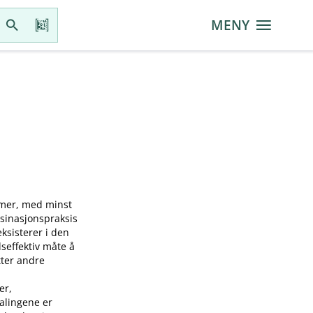
MENY
mmer, med minst
ksinasjonspraksis
sisterer i den
seffektiv måte å
tter andre
er,
falingene er