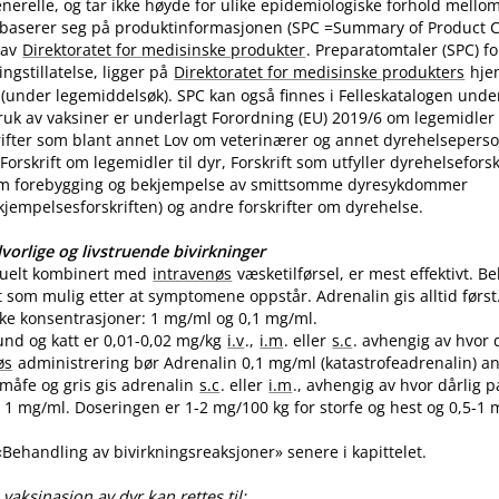
nerelle, og tar ikke høyde for ulike epidemiologiske forhold mello
 baserer seg på produktinformasjonen (SPC =Summary of Product Ch
 av
Direktoratet for medisinske produkter
. Preparatomtaler (SPC) f
gstillatelse, ligger på
Direktoratet for medisinske produkters
hje
(under legemiddelsøk). SPC kan også finnes i Felleskatalogen unde
uk av vaksiner er underlagt Forordning (EU) 2019/6 om legemidler til
skrifter som blant annet Lov om veterinærer og annet dyrehelseperso
Forskrift om legemidler til dyr, Forskrift som utfyller dyrehelsefor
m forebygging og bekjempelse av smittsomme dyresykdommer
empelsesforskriften) og andre forskrifter om dyrehelse.
vorlige og livstruende bivirkninger
tuelt kombinert med
intravenøs
væsketilførsel, er mest effektivt. 
t som mulig etter at symptomene oppstår. Adrenalin gis alltid først
like konsentrasjoner: 1 mg/ml og 0,1 mg​/​ml.
und og katt er 0,01-0,02 mg/kg
i.v
.,
i.m
. eller
s.c
. avhengig av hvor 
øs
administrering bør Adrenalin 0,1 mg/ml (katastrofeadrenalin) a
 småfe og gris gis adrenalin
s.c
. eller
i.m
., avhengig av hvor dårlig p
1 mg​/​ml. Doseringen er 1-2 mg/100 kg for storfe og hest og 0,5-1 m
 «Behandling av bivirkningsreaksjoner» senere i kapittelet.
vaksinasjon av dyr kan rettes til: