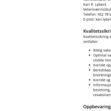
Kari R. Lybeck
Veterinærinstitu
Telefon: 952 78 
E-post: kari.lyb
Kvalitetssik
Kvalitetssikring
omfatter:
Riktig vak
Optimal va
utvikle im
Korrekt op
Beredskap 
bivirkning
Korrekt og 
Informasjo
besetning, 
revaksiner
Oppbevaring 