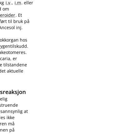
/kg
i.v
.,
i.m
. eller
ad om
teroider
. Et
ørt til bruk på
Ancesol inj.
sjokkorgan hos
sygentilskudd.
rakeotomeres.
caria, er
e tilstandene
et aktuelle
gsreaksjon
elig
vstruende
 sannsynlig at
les ikke
æren må
onen på