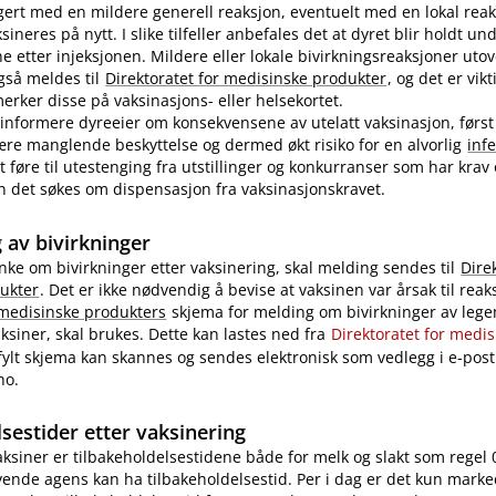
ert med en mildere generell reaksjon, eventuelt med en lokal reak
ineres på nytt. I slike tilfeller anbefales det at dyret blir holdt u
ne etter injeksjonen. Mildere eller lokale bivirkningsreaksjoner uto
også meldes til
Direktoratet for medisinske produkter
, og det er vikt
rker disse på vaksinasjons- eller helsekortet.
nformere dyreeier om konsekvensene av utelatt vaksinasjon, først
re manglende beskyttelse og dermed økt risiko for en alvorlig
inf
 føre til utestenging fra utstillinger og konkurranser som har krav
 kan det søkes om dispensasjon fra vaksinasjonskravet.
 av bivirkninger
nke om bivirkninger etter vaksinering, skal melding sendes til
Dire
ukter
. Det er ikke nødvendig å bevise at vaksinen var årsak til reak
 medisinske produkters
skjema for melding om bivirkninger av legem
ksiner, skal brukes. Dette kan lastes ned fra
Direktoratet for medi
tfylt skjema kan skannes og sendes elektronisk som vedlegg i e-post 
no.
sestider etter vaksinering
vaksiner er tilbakeholdelsestidene både for melk og slakt som regel 
ende agens kan ha tilbakeholdelsestid. Per i dag er det kun marke