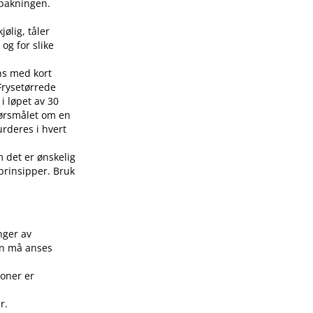
å pakningen.
jølig, tåler
 og for slike
ens med kort
 Frysetørrede
i løpet av 30
pørsmålet om en
urderes i hvert
m det er ønskelig
 prinsipper. Bruk
.
nger av
on må anses
joner er
r.