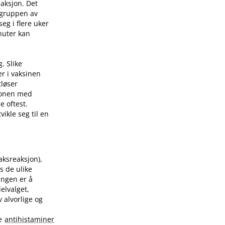
eaksjon. Det
 gruppen av
eg i flere uker
nuter kan
. Slike
er i vaksinen
tløser
sjonen med
e oftest.
ikle seg til en
raksreaksjon),
s de ulike
ingen er å
elvalget,
 alvorlige og
te
antihistaminer