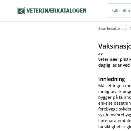
VETERINÆRKATALOGEN
Siste besøkte sider 
Vaksinasj
av
veterinær, phD K
daglig leder ved
Innledning
Målsettingen me
mulig bivirkning
bygger på kunns
enkelte besetnin
forebygge sykdom
sykdomsforebygg
I preparatomtale
forsiktighetsreg