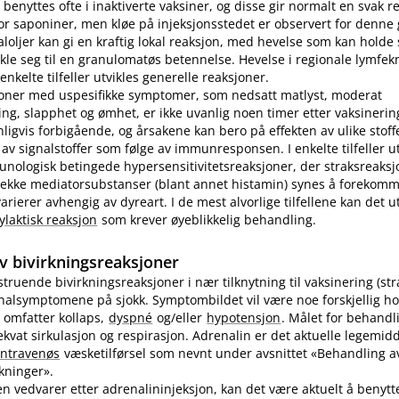
benyttes ofte i inaktiverte vaksiner, og disse gir normalt en svak r
r saponiner, men kløe på injeksjonsstedet er observert for denne
loljer kan gi en kraftig lokal reaksjon, med hevelse som kan holde s
ikle seg til en granulomatøs betennelse. Hevelse i regionale lymfek
nkelte tilfeller utvikles generelle reaksjoner.
joner med uspesifikke symptomer, som nedsatt matlyst, moderat
ng, slapphet og ømhet, er ikke uvanlig noen timer etter vaksinering
nligvis forbigående, og årsakene kan bero på effekten av ulike stoff
 av signalstoffer som følge av immunresponsen. I enkelte tilfeller u
unologisk betingede hypersensitivitetsreaksjoner, der straksreak
 rekke mediatorsubstanser (blant annet histamin) synes å forekomm
ierer avhengig av dyreart. I de mest alvorlige tilfellene kan det utv
ylaktisk reaksjon
som krever øyeblikkelig behandling.
v bivirkningsreaksjoner
vstruende bivirkningsreaksjoner i nær tilknytning til vaksinering (st
inalsymptomene på sjokk. Symptombildet vil være noe forskjellig ho
 omfatter kollaps,
dyspné
og​/​eller
hypotensjon
. Målet for behandl
kvat sirkulasjon og respirasjon. Adrenalin er det aktuelle legemidd
intravenøs
væsketilførsel som nevnt under avsnittet «Behandling av
rkninger».
n vedvarer etter adrenalininjeksjon, kan det være aktuelt å benyt