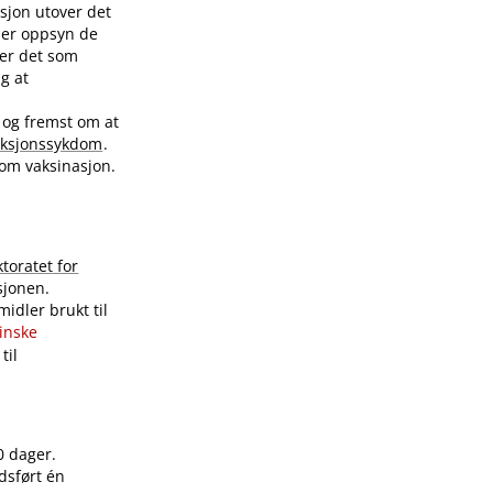
sjon utover det
nder oppsyn de
ver det som
ig at
 og fremst om at
eksjonssykdom
.
 om vaksinasjon.
ktoratet for
sjonen.
idler brukt til
sinske
til
0 dager.
dsført én