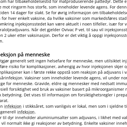
som har tilbakeholdelsestid for matproduserende pattedyr. Dette e
e mot ringorm hos storfe, som inneholder levende agens. For denn
tiden 14 dager for slakt. Se for øvrig informasjon om tilbakeholdelse
for hver enkelt vaksine, da hvilke vaksiner som markedsføres stad
omkring injeksjonsstedet kan være aktuelt i noen tilfeller, især for
aloljeadjuvans. Når det gjelder Ovivac P vet. til sau vil injeksjons
n 2 uker etter vaksinasjon. Derfor er det viktig å oppgi injeksjonss
n.
jeksjon på menneske
utgjør generelt sett ingen helsefare for menneske, men utilsiktet in
øre risiko for komplikasjoner, avhengig av hvor injeksjonen skjer o
plikasjoner kan i første rekke oppstå som reaksjon på adjuvans i v
sårinfeksjon. Vaksiner som inneholder levende agens, vil under no
lige for menneske. Gravide, eldre og mennesker med nedsatt immu
pesiell forsiktighet ved bruk av vaksiner basert på mikroorganismer
etydning. Det vises til informasjon om forsiktighetsregler i prep
arat.
en
infeksjon
i stikksåret, som vanligvis er lokal, men som i sjeldne ti
n generell
infeksjon
.
er til dyr inneholder aluminiumsalter som adjuvans, i likhet med vak
vil normalt ikke gi reaksjoner av betydning. Enkelte vaksiner inne