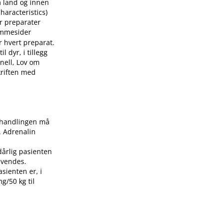
m land og innen
aracteristics)
or preparater
mmesider
r hvert preparat.
 dyr, i tillegg
nell, Lov om
skriften med
Behandlingen må
. Adrenalin
dårlig pasienten
nvendes.
asienten er, i
g/50 kg til