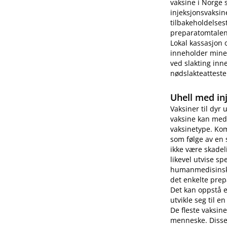
vaksine i Norge 
injeksjonsvaksin
tilbakeholdelses
preparatomtalen 
Lokal kassasjon 
inneholder miner
ved slakting inne
nødslakteatteste
Uhell med in
Vaksiner til dyr 
vaksine kan medf
vaksinetype. Kom
som følge av en 
ikke være skade
likevel utvise s
humanmedisinsk b
det enkelte prep
Det kan oppstå 
utvikle seg til e
De fleste vaksin
menneske. Disse 