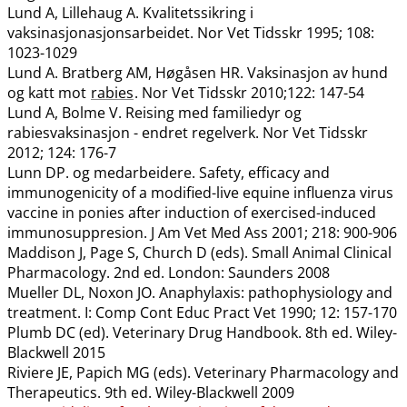
Lund A, Lillehaug A. Kvalitetssikring i
vaksinasjonasjonsarbeidet. Nor Vet Tidsskr 1995; 108:
1023-1029
Lund A. Bratberg AM, Høgåsen HR. Vaksinasjon av hund
og katt mot
rabies
. Nor Vet Tidsskr 2010;122: 147-54
Lund A, Bolme V. Reising med familiedyr og
rabiesvaksinasjon - endret regelverk. Nor Vet Tidsskr
2012; 124: 176-7
Lunn DP. og medarbeidere. Safety, efficacy and
immunogenicity of a modified-live equine influenza virus
vaccine in ponies after induction of exercised-induced
immunosuppresion. J Am Vet Med Ass 2001; 218: 900-906
Maddison J, Page S, Church D (eds). Small Animal Clinical
Pharmacology. 2nd ed. London: Saunders 2008
Mueller DL, Noxon JO. Anaphylaxis: pathophysiology and
treatment. I: Comp Cont Educ Pract Vet 1990; 12: 157-170
Plumb DC (ed). Veterinary Drug Handbook. 8th ed. Wiley-
Blackwell 2015
Riviere JE, Papich MG (eds). Veterinary Pharmacology and
Therapeutics. 9th ed. Wiley-Blackwell 2009