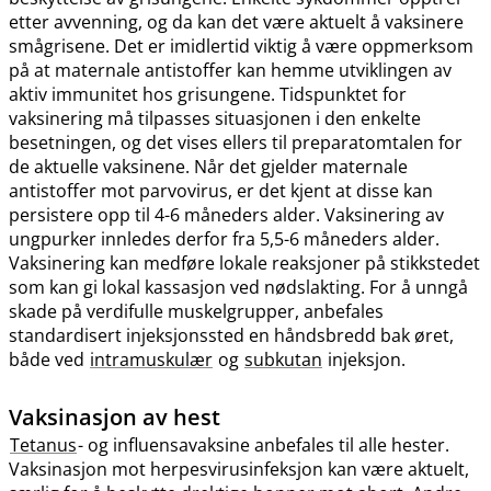
etter avvenning, og da kan det være aktuelt å vaksinere
smågrisene. Det er imidlertid viktig å være oppmerksom
på at maternale antistoffer kan hemme utviklingen av
aktiv immunitet hos grisungene. Tidspunktet for
vaksinering må tilpasses situasjonen i den enkelte
besetningen, og det vises ellers til preparatomtalen for
de aktuelle vaksinene. Når det gjelder maternale
antistoffer mot parvovirus, er det kjent at disse kan
persistere opp til 4-6 måneders alder. Vaksinering av
ungpurker innledes derfor fra 5,5-6 måneders alder.
Vaksinering kan medføre lokale reaksjoner på stikkstedet
som kan gi lokal kassasjon ved nødslakting. For å unngå
skade på verdifulle muskelgrupper, anbefales
standardisert injeksjonssted en håndsbredd bak øret,
både ved
intramuskulær
og
subkutan
injeksjon.
Vaksinasjon av hest
Tetanus
- og influensavaksine anbefales til alle hester.
Vaksinasjon mot herpesvirusinfeksjon kan være aktuelt,