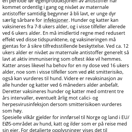
en periode før egenproduksjonen av antistoffer har
kommet ordentlig i gang og nivået av maternale
antistoffer samtidig begynner å bli lavt, er unge dyr
særlig sårbare for
infeksjoner
. Hunder og katter kan
vaksineres fra 7-8 ukers alder, og i visse tilfeller allerede
ved 6 ukers alder. En må imidlertid regne med redusert
effekt ved disse tidspunktene, og vaksineringen må
gjentas for å sikre tilfredsstillende beskyttelse. Ved ca. 12
ukers alder er nivået av maternale antistoffer generelt så
lavt at aktiv immunisering som oftest ikke vil hemmes.
Katter anses likevel ha behov for en ny dose ved 16 ukers
alder, noe som i visse tilfeller som ved økt smitterisiko,
også kan vurderes til hund. Videre er revaksinasjon av
alle hunder og katter ved 6 måneders alder anbefalt.
Deretter vaksineres hunder og katter med omtrent tre
års intervaller, eventuelt årlig mot calici- og
herpesvirusinfeksjon dersom smitterisikoen vurderes
som høy.
Spesielle vilkår gjelder for innførsel til Norge og land i EU​/​
EØS-området av hund, katt og ilder som er på reise med
sin eier. For detaljerte opplysninger vises det til