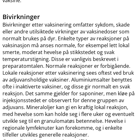
vaksine.
Bivirkninger
Bivirkninger etter vaksinering omfatter sykdom, skade
eller andre utilsiktede virkninger av vaksinedoser som
normalt brukes på dyr. Enkelte typer av reaksjoner på
vaksinasjon må anses normale, for eksempel lett lokal
smerte, moderat hevelse på stikkstedet og svak
temperaturstigning. Disse er vanligvis beskrevet i
preparatomtalen. Normale reaksjoner er forbigående.
Lokale reaksjoner etter vaksinering sees oftest ved bruk
av adjuvansholdige vaksiner. Aluminiumsalter benyttes
ofte i inaktiverte vaksiner, og disse gir normalt en svak
reaksjon. Det samme gjelder for saponiner, men kløe på
injeksjonsstedet er observert for denne gruppen av
adjuvans. Mineraloljer kan gi en kraftig lokal reaksjon,
med hevelse som kan holde seg i flere uker og eventuelt
utvikle seg til en granulomatøs betennelse. Hevelse i
regionale lymfeknuter kan forekomme, og i enkelte
tilfeller utvikles generelle reaksjoner.