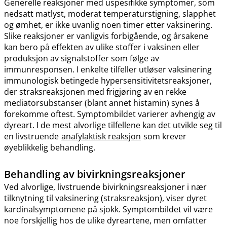
Generelle reaksjoner med uspesifikke symptomer, som
nedsatt matlyst, moderat temperaturstigning, slapphet
og ømhet, er ikke uvanlig noen timer etter vaksinering.
Slike reaksjoner er vanligvis forbigående, og årsakene
kan bero på effekten av ulike stoffer i vaksinen eller
produksjon av signalstoffer som følge av
immunresponsen. I enkelte tilfeller utløser vaksinering
immunologisk betingede hypersensitivitetsreaksjoner,
der straksreaksjonen med frigjøring av en rekke
mediatorsubstanser (blant annet histamin) synes å
forekomme oftest. Symptombildet varierer avhengig av
dyreart. I de mest alvorlige tilfellene kan det utvikle seg til
en livstruende
anafylaktisk reaksjon
som krever
øyeblikkelig behandling.
Behandling av bivirkningsreaksjoner
Ved alvorlige, livstruende bivirkningsreaksjoner i nær
tilknytning til vaksinering (straksreaksjon), viser dyret
kardinalsymptomene på sjokk. Symptombildet vil være
noe forskjellig hos de ulike dyreartene, men omfatter