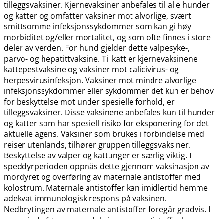
tilleggsvaksiner. Kjernevaksiner anbefales til alle hunder
og katter og omfatter vaksiner mot alvorlige, svært
smittsomme infeksjonssykdommer som kan gi høy
morbiditet og​/​eller mortalitet, og som ofte finnes i store
deler av verden. For hund gjelder dette valpesyke-,
parvo- og hepatittvaksine. Til katt er kjernevaksinene
kattepestvaksine og vaksiner mot calicivirus- og
herpesvirusinfeksjon. Vaksiner mot mindre alvorlige
infeksjonssykdommer eller sykdommer det kun er behov
for beskyttelse mot under spesielle forhold, er
tilleggsvaksiner. Disse vaksinene anbefales kun til hunder
og katter som har spesiell risiko for eksponering for det
aktuelle agens. Vaksiner som brukes i forbindelse med
reiser utenlands, tilhører gruppen tilleggsvaksiner.
Beskyttelse av valper og kattunger er særlig viktig. I
speddyrperioden oppnås dette gjennom vaksinasjon av
mordyret og overføring av maternale antistoffer med
kolostrum. Maternale antistoffer kan imidlertid hemme
adekvat immunologisk respons på vaksinen.
Nedbrytingen av maternale antistoffer foregår gradvis. I