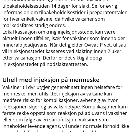
tilbakeholdelsestiden 14 dager for slakt. Se for øvrig
informasjon om tilbakeholdelsestider i preparatomtalen
for hver enkelt vaksine, da hvilke vaksiner som
markedsføres stadig endres.
Lokal kassasjon omkring injeksjonsstedet kan være
aktuelt i noen tilfeller, især for vaksiner som inneholder
mineraloljeadjuvans. Når det gjelder Ovivac P vet. til sau
vil injeksjonsstedet kasseres ved slakting innen 2 uker
etter vaksinasjon. Derfor er det viktig å oppgi
injeksjonsstedet på nødslakteattesten.
Uhell med injeksjon på menneske
Vaksiner til dyr utgjør generelt sett ingen helsefare for
menneske, men utilsiktet injeksjon av vaksine kan
medføre risiko for komplikasjoner, avhengig av hvor
injeksjonen skjer og av vaksinetype. Komplikasjoner kan i
første rekke oppstå som reaksjon på adjuvans i vaksiner
eller som følge av en sårinfeksjon. Vaksiner som
inneholder levende agens, vil under normale forhold ikke