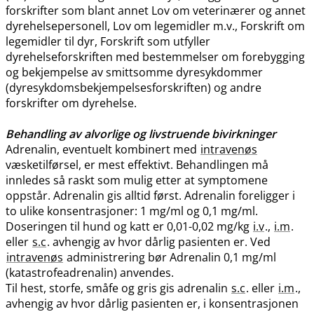
forskrifter som blant annet Lov om veterinærer og annet
dyrehelsepersonell, Lov om legemidler m.v., Forskrift om
legemidler til dyr, Forskrift som utfyller
dyrehelseforskriften med bestemmelser om forebygging
og bekjempelse av smittsomme dyresykdommer
(dyresykdomsbekjempelsesforskriften) og andre
forskrifter om dyrehelse.
Behandling av alvorlige og livstruende bivirkninger
Adrenalin, eventuelt kombinert med
intravenøs
væsketilførsel, er mest effektivt. Behandlingen må
innledes så raskt som mulig etter at symptomene
oppstår. Adrenalin gis alltid først. Adrenalin foreligger i
to ulike konsentrasjoner: 1 mg/ml og 0,1 mg​/​ml.
Doseringen til hund og katt er 0,01-0,02 mg/kg
i.v
.,
i.m
.
eller
s.c
. avhengig av hvor dårlig pasienten er. Ved
intravenøs
administrering bør Adrenalin 0,1 mg/ml
(katastrofeadrenalin) anvendes.
Til hest, storfe, småfe og gris gis adrenalin
s.c
. eller
i.m
.,
avhengig av hvor dårlig pasienten er, i konsentrasjonen