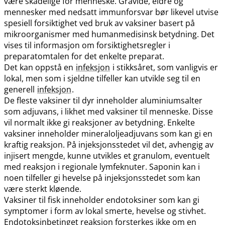
være skadelige for menneske. Gravide, eldre og
mennesker med nedsatt immunforsvar bør likevel utvise
spesiell forsiktighet ved bruk av vaksiner basert på
mikroorganismer med humanmedisinsk betydning. Det
vises til informasjon om forsiktighetsregler i
preparatomtalen for det enkelte preparat.
Det kan oppstå en
infeksjon
i stikksåret, som vanligvis er
lokal, men som i sjeldne tilfeller kan utvikle seg til en
generell
infeksjon
.
De fleste vaksiner til dyr inneholder aluminiumsalter
som adjuvans, i likhet med vaksiner til menneske. Disse
vil normalt ikke gi reaksjoner av betydning. Enkelte
vaksiner inneholder mineraloljeadjuvans som kan gi en
kraftig reaksjon. På injeksjonsstedet vil det, avhengig av
injisert mengde, kunne utvikles et granulom, eventuelt
med reaksjon i regionale lymfeknuter. Saponin kan i
noen tilfeller gi hevelse på injeksjonsstedet som kan
være sterkt kløende.
Vaksiner til fisk inneholder endotoksiner som kan gi
symptomer i form av lokal smerte, hevelse og stivhet.
Endotoksinbetinget reaksjon forsterkes ikke om en