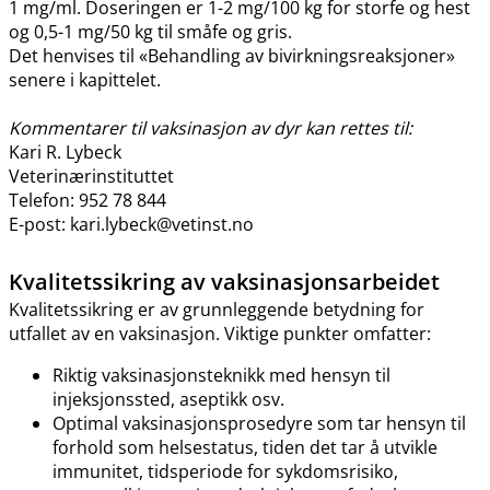
1 mg​/​ml. Doseringen er 1-2 mg/100 kg for storfe og hest
og 0,5-1 mg/50 kg til småfe og gris.
Det henvises til «Behandling av bivirkningsreaksjoner»
senere i kapittelet.
Kommentarer til vaksinasjon av dyr kan rettes til:
Kari R. Lybeck
Veterinærinstituttet
Telefon: 952 78 844
E-post: kari.lybeck@vetinst.no
Kvalitetssikring av vaksinasjonsarbeidet
Kvalitetssikring er av grunnleggende betydning for
utfallet av en vaksinasjon. Viktige punkter omfatter:
Riktig vaksinasjonsteknikk med hensyn til
injeksjonssted, aseptikk osv.
Optimal vaksinasjonsprosedyre som tar hensyn til
forhold som helsestatus, tiden det tar å utvikle
immunitet, tidsperiode for sykdomsrisiko,