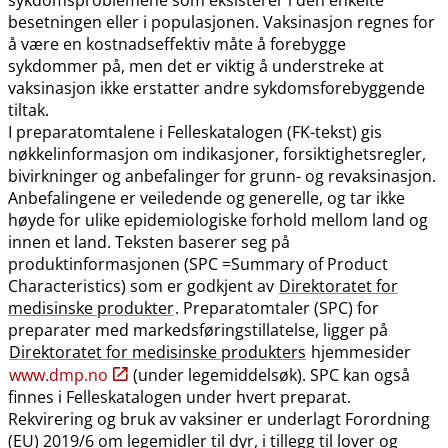
besetningen eller i populasjonen. Vaksinasjon regnes for
å være en kostnadseffektiv måte å forebygge
sykdommer på, men det er viktig å understreke at
vaksinasjon ikke erstatter andre sykdomsforebyggende
tiltak.
I preparatomtalene i Felleskatalogen (FK-tekst) gis
nøkkelinformasjon om indikasjoner, forsiktighetsregler,
bivirkninger og anbefalinger for grunn- og revaksinasjon.
Anbefalingene er veiledende og generelle, og tar ikke
høyde for ulike epidemiologiske forhold mellom land og
innen et land. Teksten baserer seg på
produktinformasjonen (SPC =Summary of Product
Characteristics) som er godkjent av
Direktoratet for
medisinske produkter
. Preparatomtaler (SPC) for
preparater med markedsføringstillatelse, ligger på
Direktoratet for medisinske produkters
hjemmesider
www.dmp.no
(under legemiddelsøk). SPC kan også
finnes i Felleskatalogen under hvert preparat.
Rekvirering og bruk av vaksiner er underlagt Forordning
(EU) 2019/6 om legemidler til dyr, i tillegg til lover og