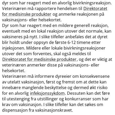
dyr som har reagert med en alvorlig bivirkningsreaksjon.
Veterinæren må rapportere hendelsen til
Direktoratet
for medisinske produkter
og anmerke reaksjonen på
vaksinasjons- eller helsekortet.
Dyr som har reagert med en mildere generell reaksjon,
eventuelt med en lokal reaksjon utover det normale, kan
vaksineres på nytt. I slike tilfeller anbefales det at dyret
blir holdt under oppsyn de første 6-12 timene etter
injeksjonen. Mildere eller lokale bivirkningsreaksjoner
utover det som forventes, skal også meldes til
Direktoratet for medisinske produkter
, og det er viktig at
veterinæren anmerker disse på vaksinasjons- eller
helsekortet.
Veterinæren må informere dyreeier om konsekvensene
av utelatt vaksinasjon, først og fremst om at dette kan
innebære manglende beskyttelse og dermed økt risiko
for en alvorlig
infeksjonssykdom
. Dessuten kan det føre
til utestenging fra utstillinger og konkurranser som har
krav om vaksinasjon. I slike tilfeller kan det søkes om
dispensasjon fra vaksinasjonskravet.