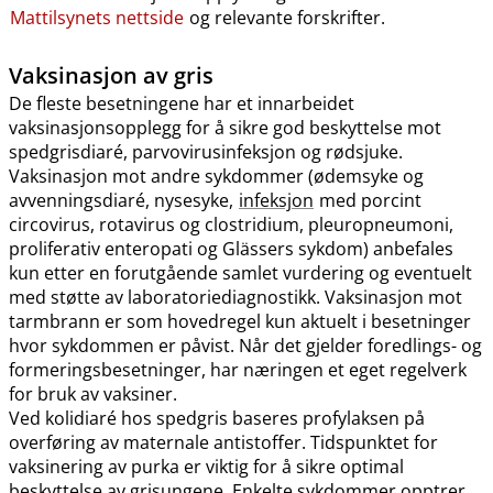
Mattilsynets nettside
og relevante forskrifter.
Vaksinasjon av gris
De fleste besetningene har et innarbeidet
vaksinasjonsopplegg for å sikre god beskyttelse mot
spedgrisdiaré, parvovirusinfeksjon og rødsjuke.
Vaksinasjon mot andre sykdommer (ødemsyke og
avvenningsdiaré, nysesyke,
infeksjon
med porcint
circovirus, rotavirus og clostridium, pleuropneumoni,
proliferativ enteropati og Glässers sykdom) anbefales
kun etter en forutgående samlet vurdering og eventuelt
med støtte av laboratoriediagnostikk. Vaksinasjon mot
tarmbrann er som hovedregel kun aktuelt i besetninger
hvor sykdommen er påvist. Når det gjelder foredlings- og
formeringsbesetninger, har næringen et eget regelverk
for bruk av vaksiner.
Ved kolidiaré hos spedgris baseres profylaksen på
overføring av maternale antistoffer. Tidspunktet for
vaksinering av purka er viktig for å sikre optimal
beskyttelse av grisungene. Enkelte sykdommer opptrer