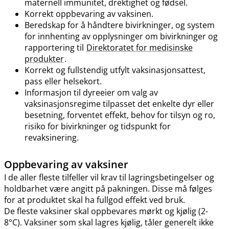
maternell immunitet, drektighet og fødsel.
Korrekt oppbevaring av vaksinen.
Beredskap for å håndtere bivirkninger, og system
for innhenting av opplysninger om bivirkninger og
rapportering til
Direktoratet for medisinske
produkter
.
Korrekt og fullstendig utfylt vaksinasjonsattest,
pass eller helsekort.
Informasjon til dyreeier om valg av
vaksinasjonsregime tilpasset det enkelte dyr eller
besetning, forventet effekt, behov for tilsyn og ro,
risiko for bivirkninger og tidspunkt for
revaksinering.
Oppbevaring av vaksiner
I de aller fleste tilfeller vil krav til lagringsbetingelser og
holdbarhet være angitt på pakningen. Disse må følges
for at produktet skal ha fullgod effekt ved bruk.
De fleste vaksiner skal oppbevares mørkt og kjølig (2-
8°C). Vaksiner som skal lagres kjølig, tåler generelt ikke