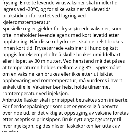
frysing. Enkelte levende virusvaksiner skal imidlertid
lagres ved -20°C, og for slike vaksiner vil «levetid​/​
brukstid» bli forkortet ved lagring ved
kjøleromstemperatur.
Spesielle regler gjelder for frysetørrede vaksiner, som
ofte inneholder levende agens med kort levetid etter
oppløsning. Når disse rehydreres, skal de helst brukes
innen kort tid. Frysetørrede vaksiner til hund og katt
oppgis for eksempel ofte å skulle brukes umiddelbart
eller i løpet av 30 minutter. Ved henstand må det påses
at temperaturen holdes mellom 2 og 8°C. Spørsmålet
om en vaksine kan brukes eller ikke etter utilsiktet
oppbevaring ved romtemperatur, må vurderes i hvert
enkelt tilfelle. Vaksiner bør helst holde tilnærmet
romtemperatur ved injeksjon.
Anbrutte flasker skal i prinsippet betraktes som infiserte.
For flerdosepakninger som det er ønskelig å benytte
over noe tid, er det viktig at oppsuging av vaksine foretas
etter aseptiske prinsipper. Bruk nytt engangsutstyr til
hver injeksjon, og desinfiser flaskekorken før uttak av