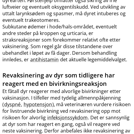
dyrearten. Førstehjelp omfatter også sikring av frie
luftveier og eventuelt oksygentilskudd. Ved utvikling av
uttalt larynksødem og spasmer, må dyret intuberes og
eventuelt trakeotomeres.
Subkutane ødemer i hode​/​hals-området, eventuelt
andre steder på kroppen og urticaria, er
straksreaksjoner som forekommer relativt ofte etter
vaksinering. Som regel går disse tilstandene over
ubehandlet i løpet av få dager. Dersom behandling
innledes, er
antihistamin
det aktuelle legemiddelvalget.
Revaksinering av dyr som tidligere har
reagert med en bivirkningsreaksjon
Et fåtall dyr reagerer med alvorlige bivirkninger etter
vaksinasjon. I tilfeller med tydelig allmennpåkjenning
(
dyspné
,
hypotensjon
), må veterinæren vurdere risikoen
for livstruende bivirkning ved revaksinering opp mot
risikoen for alvorlig
infeksjonssykdom
. Det er sannsynlig
at dyr som har reagert en gang, også vil reagere ved
neste vaksinering. Derfor anbefales ikke revaksinering av