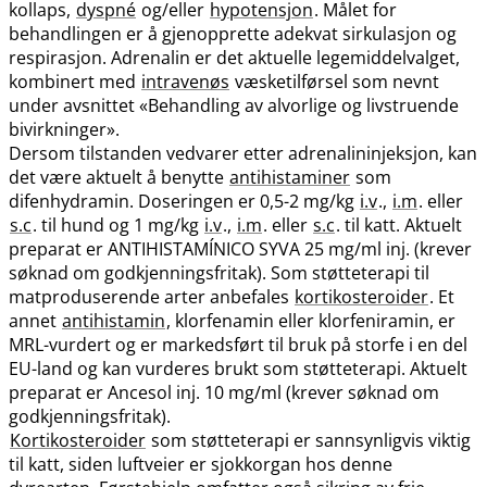
kollaps,
dyspné
og​/​eller
hypotensjon
. Målet for
behandlingen er å gjenopprette adekvat sirkulasjon og
respirasjon. Adrenalin er det aktuelle legemiddelvalget,
kombinert med
intravenøs
væsketilførsel som nevnt
under avsnittet «Behandling av alvorlige og livstruende
bivirkninger».
Dersom tilstanden vedvarer etter adrenalininjeksjon, kan
det være aktuelt å benytte
antihistaminer
som
difenhydramin. Doseringen er 0,5-2 mg/kg
i.v
.,
i.m
. eller
s.c
. til hund og 1 mg/kg
i.v
.,
i.m
. eller
s.c
. til katt. Aktuelt
preparat er ANTIHISTAMÍNICO SYVA 25 mg/ml inj. (krever
søknad om godkjenningsfritak). Som støtteterapi til
matproduserende arter anbefales
kortikosteroider
. Et
annet
antihistamin
, klorfenamin eller klorfeniramin, er
MRL-vurdert og er markedsført til bruk på storfe i en del
EU-land og kan vurderes brukt som støtteterapi. Aktuelt
preparat er Ancesol inj. 10 mg/ml (krever søknad om
godkjenningsfritak).
Kortikosteroider
som støtteterapi er sannsynligvis viktig
til katt, siden luftveier er sjokkorgan hos denne