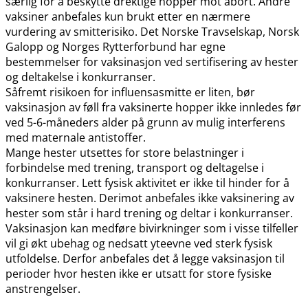
særlig for å beskytte drektige hopper mot abort. Andre
vaksiner anbefales kun brukt etter en nærmere
vurdering av smitterisiko. Det Norske Travselskap, Norsk
Galopp og Norges Rytterforbund har egne
bestemmelser for vaksinasjon ved sertifisering av hester
og deltakelse i konkurranser.
Såfremt risikoen for influensasmitte er liten, bør
vaksinasjon av føll fra vaksinerte hopper ikke innledes før
ved 5-6-måneders alder på grunn av mulig interferens
med maternale antistoffer.
Mange hester utsettes for store belastninger i
forbindelse med trening, transport og deltagelse i
konkurranser. Lett fysisk aktivitet er ikke til hinder for å
vaksinere hesten. Derimot anbefales ikke vaksinering av
hester som står i hard trening og deltar i konkurranser.
Vaksinasjon kan medføre bivirkninger som i visse tilfeller
vil gi økt ubehag og nedsatt yteevne ved sterk fysisk
utfoldelse. Derfor anbefales det å legge vaksinasjon til
perioder hvor hesten ikke er utsatt for store fysiske
anstrengelser.