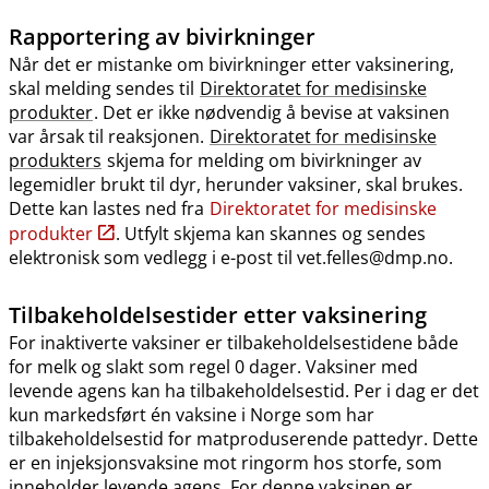
Rapportering av bivirkninger
Når det er mistanke om bivirkninger etter vaksinering,
skal melding sendes til
Direktoratet for medisinske
produkter
. Det er ikke nødvendig å bevise at vaksinen
var årsak til reaksjonen.
Direktoratet for medisinske
produkters
skjema for melding om bivirkninger av
legemidler brukt til dyr, herunder vaksiner, skal brukes.
Dette kan lastes ned fra
Direktoratet for medisinske
produkter
. Utfylt skjema kan skannes og sendes
elektronisk som vedlegg i e-post til vet.felles@dmp.no.
Tilbakeholdelsestider etter vaksinering
For inaktiverte vaksiner er tilbakeholdelsestidene både
for melk og slakt som regel 0 dager. Vaksiner med
levende agens kan ha tilbakeholdelsestid. Per i dag er det
kun markedsført én vaksine i Norge som har
tilbakeholdelsestid for matproduserende pattedyr. Dette
er en injeksjonsvaksine mot ringorm hos storfe, som
inneholder levende agens. For denne vaksinen er