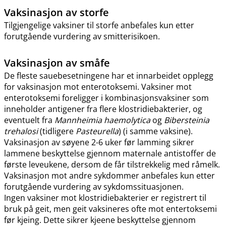
Vaksinasjon av storfe
Tilgjengelige vaksiner til storfe anbefales kun etter
forutgående vurdering av smitterisikoen.
Vaksinasjon av småfe
De fleste sauebesetningene har et innarbeidet opplegg
for vaksinasjon mot enterotoksemi. Vaksiner mot
enterotoksemi foreligger i kombinasjonsvaksiner som
inneholder antigener fra flere klostridiebakterier, og
eventuelt fra
Mannheimia haemolytica
og
Bibersteinia
trehalosi
(tidligere
Pasteurella
) (i samme vaksine).
Vaksinasjon av søyene 2-6 uker før lamming sikrer
lammene beskyttelse gjennom maternale antistoffer de
første leveukene, dersom de får tilstrekkelig med råmelk.
Vaksinasjon mot andre sykdommer anbefales kun etter
forutgående vurdering av sykdomssituasjonen.
Ingen vaksiner mot klostridiebakterier er registrert til
bruk på geit, men geit vaksineres ofte mot entertoksemi
før kjeing. Dette sikrer kjeene beskyttelse gjennom