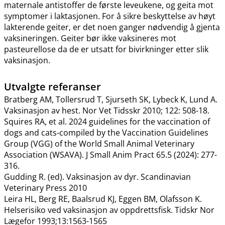
maternale antistoffer de første leveukene, og geita mot
symptomer i laktasjonen. For å sikre beskyttelse av høyt
lakterende geiter, er det noen ganger nødvendig å gjenta
vaksineringen. Geiter bør ikke vaksineres mot
pasteurellose da de er utsatt for bivirkninger etter slik
vaksinasjon.
Utvalgte referanser
Bratberg AM, Tollersrud T, Sjurseth SK, Lybeck K, Lund A.
Vaksinasjon av hest. Nor Vet Tidsskr 2010; 122: 508-18.
Squires RA, et al. 2024 guidelines for the vaccination of
dogs and cats-compiled by the Vaccination Guidelines
Group (VGG) of the World Small Animal Veterinary
Association (WSAVA). J Small Anim Pract 65.5 (2024): 277-
316.
Gudding R. (ed). Vaksinasjon av dyr. Scandinavian
Veterinary Press 2010
Leira HL, Berg RE, Baalsrud KJ, Eggen BM, Olafsson K.
Helserisiko ved vaksinasjon av oppdrettsfisk. Tidskr Nor
Lægefor 1993;13:1563-1565