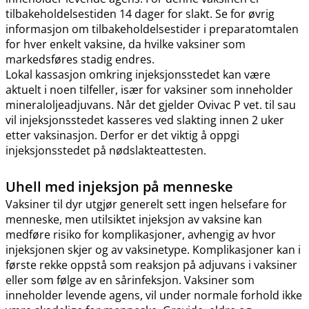
tilbakeholdelsestiden 14 dager for slakt. Se for øvrig
informasjon om tilbakeholdelsestider i preparatomtalen
for hver enkelt vaksine, da hvilke vaksiner som
markedsføres stadig endres.
Lokal kassasjon omkring injeksjonsstedet kan være
aktuelt i noen tilfeller, især for vaksiner som inneholder
mineraloljeadjuvans. Når det gjelder Ovivac P vet. til sau
vil injeksjonsstedet kasseres ved slakting innen 2 uker
etter vaksinasjon. Derfor er det viktig å oppgi
injeksjonsstedet på nødslakteattesten.
Uhell med injeksjon på menneske
Vaksiner til dyr utgjør generelt sett ingen helsefare for
menneske, men utilsiktet injeksjon av vaksine kan
medføre risiko for komplikasjoner, avhengig av hvor
injeksjonen skjer og av vaksinetype. Komplikasjoner kan i
første rekke oppstå som reaksjon på adjuvans i vaksiner
eller som følge av en sårinfeksjon. Vaksiner som
inneholder levende agens, vil under normale forhold ikke