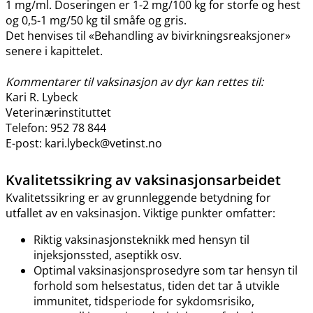
1 mg​/​ml. Doseringen er 1-2 mg/100 kg for storfe og hest
og 0,5-1 mg/50 kg til småfe og gris.
Det henvises til «Behandling av bivirkningsreaksjoner»
senere i kapittelet.
Kommentarer til vaksinasjon av dyr kan rettes til:
Kari R. Lybeck
Veterinærinstituttet
Telefon: 952 78 844
E-post: kari.lybeck@vetinst.no
Kvalitetssikring av vaksinasjonsarbeidet
Kvalitetssikring er av grunnleggende betydning for
utfallet av en vaksinasjon. Viktige punkter omfatter:
Riktig vaksinasjonsteknikk med hensyn til
injeksjonssted, aseptikk osv.
Optimal vaksinasjonsprosedyre som tar hensyn til
forhold som helsestatus, tiden det tar å utvikle
immunitet, tidsperiode for sykdomsrisiko,