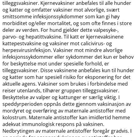
tilleggsvaksiner. Kjernevaksiner anbefales til alle hunder
og katter og omfatter vaksiner mot alvorlige, svært
smittsomme infeksjonssykdommer som kan gi høy
morbiditet og​/​eller mortalitet, og som ofte finnes i store
deler av verden. For hund gjelder dette valpesyke-,
parvo- og hepatittvaksine. Til katt er kjernevaksinene
kattepestvaksine og vaksiner mot calicivirus- og
herpesvirusinfeksjon. Vaksiner mot mindre alvorlige
infeksjonssykdommer eller sykdommer det kun er behov
for beskyttelse mot under spesielle forhold, er
tilleggsvaksiner. Disse vaksinene anbefales kun til hunder
og katter som har spesiell risiko for eksponering for det
aktuelle agens. Vaksiner som brukes i forbindelse med
reiser utenlands, tilhører gruppen tilleggsvaksiner.
Beskyttelse av valper og kattunger er særlig viktig. I
speddyrperioden oppnås dette gjennom vaksinasjon av
mordyret og overføring av maternale antistoffer med
kolostrum. Maternale antistoffer kan imidlertid hemme
adekvat immunologisk respons på vaksinen.
Nedbrytingen av maternale antistoffer foregår gradvis. I