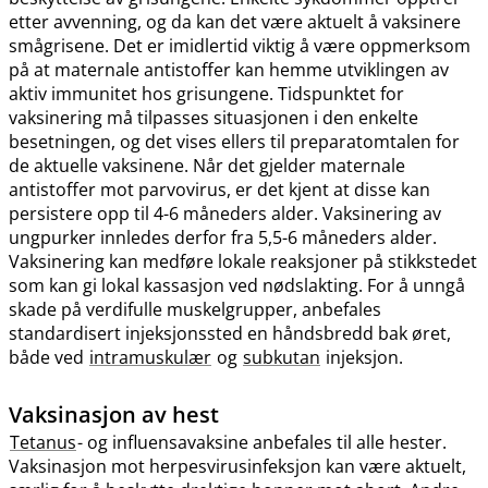
etter avvenning, og da kan det være aktuelt å vaksinere
smågrisene. Det er imidlertid viktig å være oppmerksom
på at maternale antistoffer kan hemme utviklingen av
aktiv immunitet hos grisungene. Tidspunktet for
vaksinering må tilpasses situasjonen i den enkelte
besetningen, og det vises ellers til preparatomtalen for
de aktuelle vaksinene. Når det gjelder maternale
antistoffer mot parvovirus, er det kjent at disse kan
persistere opp til 4-6 måneders alder. Vaksinering av
ungpurker innledes derfor fra 5,5-6 måneders alder.
Vaksinering kan medføre lokale reaksjoner på stikkstedet
som kan gi lokal kassasjon ved nødslakting. For å unngå
skade på verdifulle muskelgrupper, anbefales
standardisert injeksjonssted en håndsbredd bak øret,
både ved
intramuskulær
og
subkutan
injeksjon.
Vaksinasjon av hest
Tetanus
- og influensavaksine anbefales til alle hester.
Vaksinasjon mot herpesvirusinfeksjon kan være aktuelt,