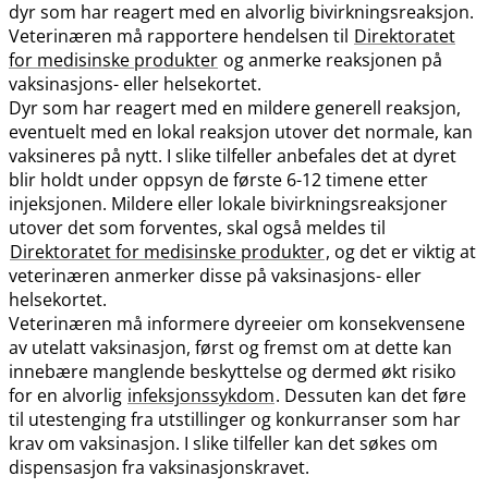
dyr som har reagert med en alvorlig bivirkningsreaksjon.
Veterinæren må rapportere hendelsen til
Direktoratet
for medisinske produkter
og anmerke reaksjonen på
vaksinasjons- eller helsekortet.
Dyr som har reagert med en mildere generell reaksjon,
eventuelt med en lokal reaksjon utover det normale, kan
vaksineres på nytt. I slike tilfeller anbefales det at dyret
blir holdt under oppsyn de første 6-12 timene etter
injeksjonen. Mildere eller lokale bivirkningsreaksjoner
utover det som forventes, skal også meldes til
Direktoratet for medisinske produkter
, og det er viktig at
veterinæren anmerker disse på vaksinasjons- eller
helsekortet.
Veterinæren må informere dyreeier om konsekvensene
av utelatt vaksinasjon, først og fremst om at dette kan
innebære manglende beskyttelse og dermed økt risiko
for en alvorlig
infeksjonssykdom
. Dessuten kan det føre
til utestenging fra utstillinger og konkurranser som har
krav om vaksinasjon. I slike tilfeller kan det søkes om
dispensasjon fra vaksinasjonskravet.