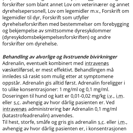
forskrifter som blant annet Lov om veterinærer og annet
dyrehelsepersonell, Lov om legemidler m.v., Forskrift om
legemidler til dyr, Forskrift som utfyller
dyrehelseforskriften med bestemmelser om forebygging
og bekjempelse av smittsomme dyresykdommer
(dyresykdomsbekjempelsesforskriften) og andre
forskrifter om dyrehelse.
Behandling av alvorlige og livstruende bivirkninger
Adrenalin, eventuelt kombinert med
intravenøs
væsketilførsel, er mest effektivt. Behandlingen må
innledes så raskt som mulig etter at symptomene
oppstår. Adrenalin gis alltid først. Adrenalin foreligger i
to ulike konsentrasjoner: 1 mg/ml og 0,1 mg​/​ml.
Doseringen til hund og katt er 0,01-0,02 mg/kg
i.v
.,
i.m
.
eller
s.c
. avhengig av hvor dårlig pasienten er. Ved
intravenøs
administrering bør Adrenalin 0,1 mg/ml
(katastrofeadrenalin) anvendes.
Til hest, storfe, småfe og gris gis adrenalin
s.c
. eller
i.m
.,
avhengig av hvor dårlig pasienten er, i konsentrasjonen