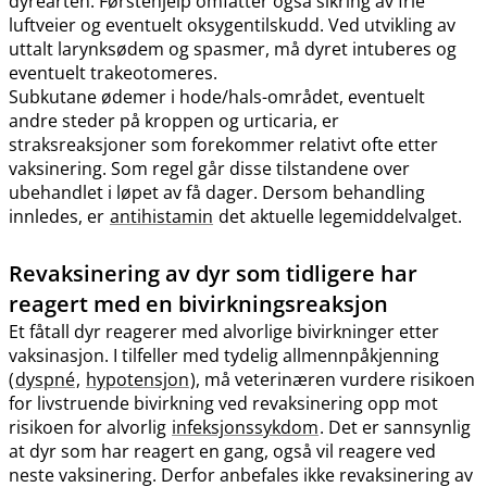
dyrearten. Førstehjelp omfatter også sikring av frie
luftveier og eventuelt oksygentilskudd. Ved utvikling av
uttalt larynksødem og spasmer, må dyret intuberes og
eventuelt trakeotomeres.
Subkutane ødemer i hode​/​hals-området, eventuelt
andre steder på kroppen og urticaria, er
straksreaksjoner som forekommer relativt ofte etter
vaksinering. Som regel går disse tilstandene over
ubehandlet i løpet av få dager. Dersom behandling
innledes, er
antihistamin
det aktuelle legemiddelvalget.
Revaksinering av dyr som tidligere har
reagert med en bivirkningsreaksjon
Et fåtall dyr reagerer med alvorlige bivirkninger etter
vaksinasjon. I tilfeller med tydelig allmennpåkjenning
(
dyspné
,
hypotensjon
), må veterinæren vurdere risikoen
for livstruende bivirkning ved revaksinering opp mot
risikoen for alvorlig
infeksjonssykdom
. Det er sannsynlig
at dyr som har reagert en gang, også vil reagere ved
neste vaksinering. Derfor anbefales ikke revaksinering av