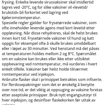
frysing. Enkelte levende virusvaksiner skal imidlertid
lagres ved -20°C, og for slike vaksiner vil «levetid​/​
brukstid» bli forkortet ved lagring ved
kjøleromstemperatur.
Spesielle regler gjelder for frysetørrede vaksiner, som
ofte inneholder levende agens med kort levetid etter
oppløsning. Når disse rehydreres, skal de helst brukes
innen kort tid. Frysetørrede vaksiner til hund og katt
oppgis for eksempel ofte å skulle brukes umiddelbart
eller i løpet av 30 minutter. Ved henstand må det påses
at temperaturen holdes mellom 2 og 8°C. Spørsmålet
om en vaksine kan brukes eller ikke etter utilsiktet
oppbevaring ved romtemperatur, må vurderes i hvert
enkelt tilfelle. Vaksiner bør helst holde tilnærmet
romtemperatur ved injeksjon.
Anbrutte flasker skal i prinsippet betraktes som infiserte.
For flerdosepakninger som det er ønskelig å benytte
over noe tid, er det viktig at oppsuging av vaksine foretas
etter aseptiske prinsipper. Bruk nytt engangsutstyr til
hver injeksjon, og desinfiser flaskekorken før uttak av