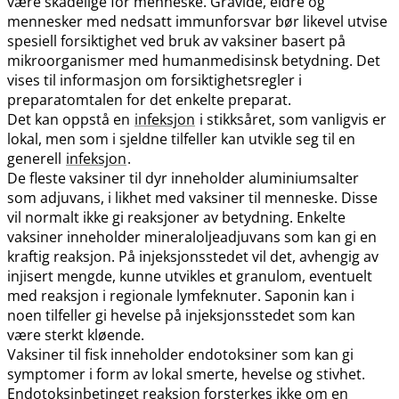
være skadelige for menneske. Gravide, eldre og
mennesker med nedsatt immunforsvar bør likevel utvise
spesiell forsiktighet ved bruk av vaksiner basert på
mikroorganismer med humanmedisinsk betydning. Det
vises til informasjon om forsiktighetsregler i
preparatomtalen for det enkelte preparat.
Det kan oppstå en
infeksjon
i stikksåret, som vanligvis er
lokal, men som i sjeldne tilfeller kan utvikle seg til en
generell
infeksjon
.
De fleste vaksiner til dyr inneholder aluminiumsalter
som adjuvans, i likhet med vaksiner til menneske. Disse
vil normalt ikke gi reaksjoner av betydning. Enkelte
vaksiner inneholder mineraloljeadjuvans som kan gi en
kraftig reaksjon. På injeksjonsstedet vil det, avhengig av
injisert mengde, kunne utvikles et granulom, eventuelt
med reaksjon i regionale lymfeknuter. Saponin kan i
noen tilfeller gi hevelse på injeksjonsstedet som kan
være sterkt kløende.
Vaksiner til fisk inneholder endotoksiner som kan gi
symptomer i form av lokal smerte, hevelse og stivhet.
Endotoksinbetinget reaksjon forsterkes ikke om en