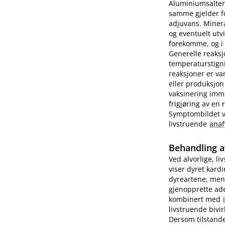
Aluminiumsalter 
samme gjelder fo
adjuvans. Minera
og eventuelt utv
forekomme, og i e
Generelle reaks
temperaturstigni
reaksjoner er va
eller produksjon
vaksinering imm
frigjøring av en
Symptombildet var
livstruende
anaf
Behandling a
Ved alvorlige, li
viser dyret kard
dyreartene, men
gjenopprette ade
kombinert med
livstruende bivi
Dersom tilstande