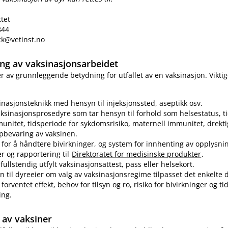
ttet
844
eck@vetinst.no
ring av vaksinasjonsarbeidet
 er av grunnleggende betydning for utfallet av en vaksinasjon. Vikti
sinasjonsteknikk med hensyn til injeksjonssted, aseptikk osv.
ksinasjonsprosedyre som tar hensyn til forhold som helsestatus, ti
munitet, tidsperiode for sykdomsrisiko, maternell immunitet, drekti
pbevaring av vaksinen.
for å håndtere bivirkninger, og system for innhenting av opplysn
er og rapportering til
Direktoratet for medisinske produkter
.
fullstendig utfylt vaksinasjonsattest, pass eller helsekort.
n til dyreeier om valg av vaksinasjonsregime tilpasset det enkelte d
forventet effekt, behov for tilsyn og ro, risiko for bivirkninger og t
ing.
av vaksiner