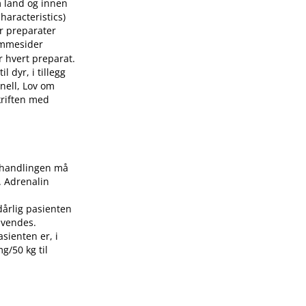
m land og innen
aracteristics)
or preparater
mmesider
r hvert preparat.
 dyr, i tillegg
nell, Lov om
skriften med
Behandlingen må
. Adrenalin
dårlig pasienten
nvendes.
asienten er, i
g/50 kg til