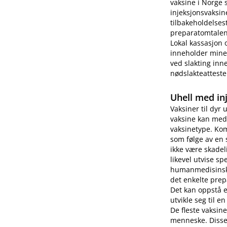
vaksine i Norge 
injeksjonsvaksin
tilbakeholdelses
preparatomtalen 
Lokal kassasjon 
inneholder miner
ved slakting inne
nødslakteatteste
Uhell med in
Vaksiner til dyr 
vaksine kan medf
vaksinetype. Kom
som følge av en 
ikke være skade
likevel utvise s
humanmedisinsk b
det enkelte prep
Det kan oppstå 
utvikle seg til e
De fleste vaksin
menneske. Disse 