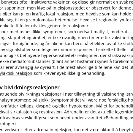
benyttes ofte i inaktiverte vaksiner, og disse gir normalt en svak r
r saponiner, men kløe på injeksjonsstedet er observert for denne
loljer kan gi en kraftig lokal reaksjon, med hevelse som kan holde s
ikle seg til en granulomatøs betennelse. Hevelse i regionale lymfek
nkelte tilfeller utvikles generelle reaksjoner.
joner med uspesifikke symptomer, som nedsatt matlyst, moderat
ng, slapphet og ømhet, er ikke uvanlig noen timer etter vaksinering
nligvis forbigående, og årsakene kan bero på effekten av ulike stoff
 av signalstoffer som følge av immunresponsen. I enkelte tilfeller u
unologisk betingede hypersensitivitetsreaksjoner, der straksreak
 rekke mediatorsubstanser (blant annet histamin) synes å forekomm
ierer avhengig av dyreart. I de mest alvorlige tilfellene kan det utv
ylaktisk reaksjon
som krever øyeblikkelig behandling.
v bivirkningsreaksjoner
vstruende bivirkningsreaksjoner i nær tilknytning til vaksinering (st
inalsymptomene på sjokk. Symptombildet vil være noe forskjellig ho
 omfatter kollaps,
dyspné
og​/​eller
hypotensjon
. Målet for behandl
kvat sirkulasjon og respirasjon. Adrenalin er det aktuelle legemidd
intravenøs
væsketilførsel som nevnt under avsnittet «Behandling av
rkninger».
n vedvarer etter adrenalininjeksjon, kan det være aktuelt å benyt