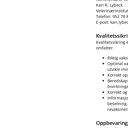
Kari R. Lybeck
Veterinærinstitu
Telefon: 952 78 
E-post: kari.lyb
Kvalitetssik
Kvalitetssikring
omfatter:
Riktig vak
Optimal va
utvikle im
Korrekt op
Beredskap 
bivirkning
Korrekt og 
Informasjo
besetning, 
revaksiner
Oppbevaring 