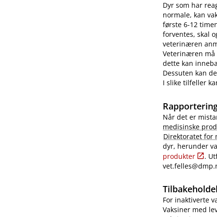
Dyr som har reag
normale, kan vaks
første 6-12 time
forventes, skal 
veterinæren anme
Veterinæren må i
dette kan innebæ
Dessuten kan det
I slike tilfeller
Rapportering
Når det er mista
medisinske prod
Direktoratet for
dyr, herunder va
produkter
. U
vet.felles@dmp.
Tilbakeholdel
For inaktiverte 
Vaksiner med lev