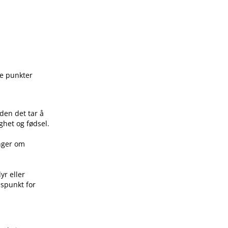
ge punkter
den det tar å
ghet og fødsel.
inger om
yr eller
idspunkt for