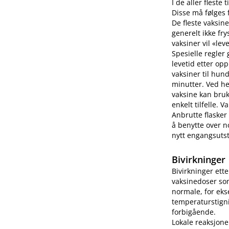
I de aller fleste
Disse må følges f
De fleste vaksine
generelt ikke fry
vaksiner vil «lev
Spesielle regler
levetid etter op
vaksiner til hun
minutter. Ved h
vaksine kan bruk
enkelt tilfelle.
Anbrutte flasker
å benytte over no
nytt engangsutsty
Bivirkninger
Bivirkninger ett
vaksinedoser som
normale, for eks
temperaturstigni
forbigående.
Lokale reaksjone