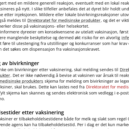
ert med en mildere generell reaksjon, eventuelt med en lokal reak
ineres på nytt. I slike tilfeller anbefales det at dyret blir holdt u
ne etter injeksjonen. Mildere eller lokale bivirkningsreaksjoner uto
også meldes til
Direktoratet for medisinske produkter
, og det er vikt
rker disse på vaksinasjons- eller helsekortet.
nformere dyreeier om konsekvensene av utelatt vaksinasjon, først
re manglende beskyttelse og dermed økt risiko for en alvorlig
inf
 føre til utestenging fra utstillinger og konkurranser som har krav
 kan det søkes om dispensasjon fra vaksinasjonskravet.
 av bivirkninger
nke om bivirkninger etter vaksinering, skal melding sendes til
Dire
ukter
. Det er ikke nødvendig å bevise at vaksinen var årsak til reak
 medisinske produkters
skjema for melding om bivirkninger av legem
ksiner, skal brukes. Dette kan lastes ned fra
Direktoratet for medi
tfylt skjema kan skannes og sendes elektronisk som vedlegg i e-post 
no.
sestider etter vaksinering
vaksiner er tilbakeholdelsestidene både for melk og slakt som regel 
ende agens kan ha tilbakeholdelsestid. Per i dag er det kun marke