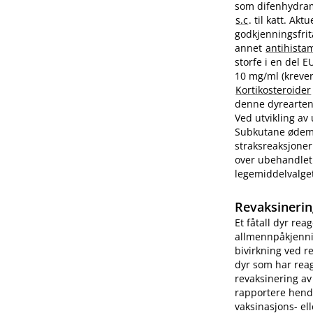
som difenhydram
s.c
. til katt. A
godkjenningsfrit
annet
antihista
storfe i en del 
10 mg/ml (krever
Kortikosteroider
denne dyrearten.
Ved utvikling av
Subkutane ødemer
straksreaksjoner
over ubehandlet 
legemiddelvalge
Revaksinerin
Et fåtall dyr rea
allmennpåkjenni
bivirkning ved r
dyr som har reag
revaksinering av
rapportere hend
vaksinasjons- ell