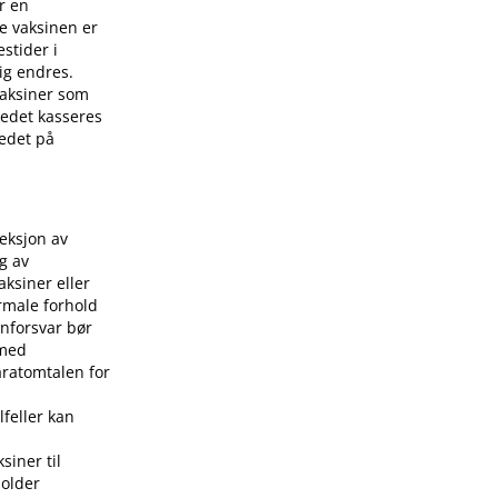
r en
e vaksinen er
stider i
ig endres.
 vaksiner som
stedet kasseres
tedet på
jeksjon av
g av
aksiner eller
rmale forhold
nforsvar bør
 med
aratomtalen for
lfeller kan
siner til
holder