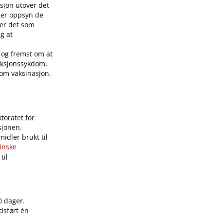
sjon utover det
nder oppsyn de
ver det som
ig at
 og fremst om at
eksjonssykdom
.
 om vaksinasjon.
ktoratet for
sjonen.
idler brukt til
sinske
til
0 dager.
dsført én