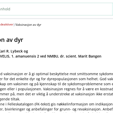
deaktiver
(
)
Vaksinasjon av dyr
on av dyr
ari R. Lybeck og
 VELIS, 1. amanuensis 2 ved NMBU, dr. scient. Marit Bangen
d vaksinasjon er å gi optimal beskyttelse mot smittsomme sykdo
er for det enkelte dyr og for dyrepopulasjonen som helhet. God va
kap om vaksinen og på kjennskap til de sykdomsproblemene som ek
gen eller i populasjonen. Vaksinasjon regnes for å være en kostnad
mer på, men det er viktig å understreke at vaksinasjon ikke ersta
ende tiltak.
ne i Felleskatalogen (FK-tekst) gis nøkkelinformasjon om indikasjon
ler, bivirkninger og anbefalinger for grunn- og revaksinasjon. Anbe