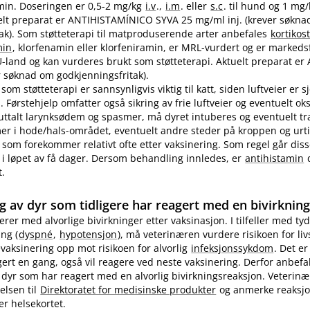
in. Doseringen er 0,5-2 mg/kg
i.v
.,
i.m
. eller
s.c
. til hund og 1 mg
ktuelt preparat er ANTIHISTAMÍNICO SYVA 25 mg/ml inj. (krever søkn
ak). Som støtteterapi til matproduserende arter anbefales
kortikos
min
, klorfenamin eller klorfeniramin, er MRL-vurdert og er markedsf
EU-land og kan vurderes brukt som støtteterapi. Aktuelt preparat er 
 søknad om godkjenningsfritak).
som støtteterapi er sannsynligvis viktig til katt, siden luftveier er 
 Førstehjelp omfatter også sikring av frie luftveier og eventuelt ok
 uttalt larynksødem og spasmer, må dyret intuberes og eventuelt t
 i hode​/​hals-området, eventuelt andre steder på kroppen og urti
 som forekommer relativt ofte etter vaksinering. Som regel går diss
i løpet av få dager. Dersom behandling innledes, er
antihistamin
d
t.
g av dyr som tidligere har reagert med en bivirknin
gerer med alvorlige bivirkninger etter vaksinasjon. I tilfeller med tyd
ng (
dyspné
,
hypotensjon
), må veterinæren vurdere risikoen for li
evaksinering opp mot risikoen for alvorlig
infeksjonssykdom
. Det er
ert en gang, også vil reagere ved neste vaksinering. Derfor anbefa
 dyr som har reagert med en alvorlig bivirkningsreaksjon. Veterin
elsen til
Direktoratet for medisinske produkter
og anmerke reaksj
er helsekortet.