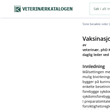
VETERINÆRKATALOGEN
Siste besøkte sider 
Vaksinasj
av
veterinær, phD K
daglig leder ved
Innledning
Målsettingen me
mulig bivirkning
bygger på kunns
enkelte besetnin
forebygge sykdom
sykdomsforebygg
I preparatomtale
forsiktighetsreg