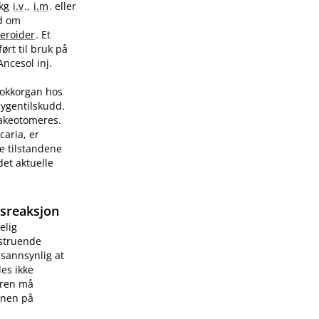
/kg
i.v
.,
i.m
. eller
ad om
teroider
. Et
ørt til bruk på
Ancesol inj.
sjokkorgan hos
sygentilskudd.
rakeotomeres.
caria, er
e tilstandene
et aktuelle
gsreaksjon
elig
vstruende
 sannsynlig at
les ikke
æren må
onen på