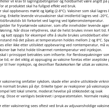
 tilfeller vil krav til lagringsbetingelser og holdbarhet være angitt p
or at produktet skal ha fullgod effekt ved bruk.
r skal oppbevares mørkt og kjølig (2-8°C). Vaksiner som skal lagres k
sing. Enkelte levende virusvaksiner skal imidlertid lagres ved -20°C,
etid​/​brukstid» bli forkortet ved lagring ved kjøleromstemperatur.
 gjelder for frysetørrede vaksiner, som ofte inneholder levende ag
pløsning. Når disse rehydreres, skal de helst brukes innen kort tid.
d og katt oppgis for eksempel ofte å skulle brukes umiddelbart eller 
enstand må det påses at temperaturen holdes mellom 2 og 8°C. S
es eller ikke etter utilsiktet oppbevaring ved romtemperatur, må v
 Vaksiner bør helst holde tilnærmet romtemperatur ved injeksjon.
 skal i prinsippet betraktes som infiserte. For flerdosepakninger so
e tid, er det viktig at oppsuging av vaksine foretas etter aseptiske
r til hver injeksjon, og desinfiser flaskekorken før uttak av vaksine
er vaksinering omfatter sykdom, skade eller andre utilsiktede virkni
 normalt brukes på dyr. Enkelte typer av reaksjoner på vaksinasj
empel lett lokal smerte, moderat hevelse på stikkstedet og svak
ng. Disse er vanligvis beskrevet i preparatomtalen. Normale reaks
r etter vaksinering sees oftest ved bruk av adjuvansholdige vaksine