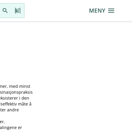
MENY
mmer, med minst
ksinasjonspraksis
sisterer i den
seffektiv måte å
tter andre
er,
falingene er