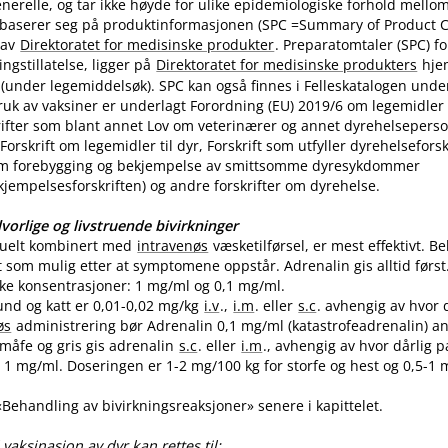
nerelle, og tar ikke høyde for ulike epidemiologiske forhold mello
 baserer seg på produktinformasjonen (SPC =Summary of Product Ch
 av
Direktoratet for medisinske produkter
. Preparatomtaler (SPC) f
gstillatelse, ligger på
Direktoratet for medisinske produkters
hje
(under legemiddelsøk). SPC kan også finnes i Felleskatalogen unde
uk av vaksiner er underlagt Forordning (EU) 2019/6 om legemidler til
skrifter som blant annet Lov om veterinærer og annet dyrehelseperso
Forskrift om legemidler til dyr, Forskrift som utfyller dyrehelsefor
m forebygging og bekjempelse av smittsomme dyresykdommer
empelsesforskriften) og andre forskrifter om dyrehelse.
vorlige og livstruende bivirkninger
tuelt kombinert med
intravenøs
væsketilførsel, er mest effektivt. 
t som mulig etter at symptomene oppstår. Adrenalin gis alltid først
like konsentrasjoner: 1 mg/ml og 0,1 mg​/​ml.
und og katt er 0,01-0,02 mg/kg
i.v
.,
i.m
. eller
s.c
. avhengig av hvor 
øs
administrering bør Adrenalin 0,1 mg/ml (katastrofeadrenalin) a
 småfe og gris gis adrenalin
s.c
. eller
i.m
., avhengig av hvor dårlig p
1 mg​/​ml. Doseringen er 1-2 mg/100 kg for storfe og hest og 0,5-1 m
 «Behandling av bivirkningsreaksjoner» senere i kapittelet.
vaksinasjon av dyr kan rettes til: