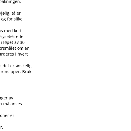
å pakningen.
jølig, tåler
 og for slike
ens med kort
 Frysetørrede
i løpet av 30
pørsmålet om en
urderes i hvert
m det er ønskelig
 prinsipper. Bruk
.
nger av
on må anses
joner er
r.