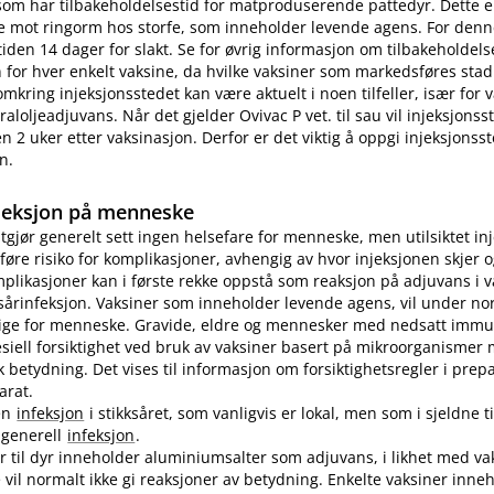
som har tilbakeholdelsestid for matproduserende pattedyr. Dette e
e mot ringorm hos storfe, som inneholder levende agens. For denn
tiden 14 dager for slakt. Se for øvrig informasjon om tilbakeholdelse
for hver enkelt vaksine, da hvilke vaksiner som markedsføres stad
omkring injeksjonsstedet kan være aktuelt i noen tilfeller, især for
aloljeadjuvans. Når det gjelder Ovivac P vet. til sau vil injeksjons
n 2 uker etter vaksinasjon. Derfor er det viktig å oppgi injeksjonss
n.
jeksjon på menneske
utgjør generelt sett ingen helsefare for menneske, men utilsiktet in
øre risiko for komplikasjoner, avhengig av hvor injeksjonen skjer o
plikasjoner kan i første rekke oppstå som reaksjon på adjuvans i v
sårinfeksjon. Vaksiner som inneholder levende agens, vil under no
lige for menneske. Gravide, eldre og mennesker med nedsatt immu
pesiell forsiktighet ved bruk av vaksiner basert på mikroorganismer
etydning. Det vises til informasjon om forsiktighetsregler i prep
arat.
en
infeksjon
i stikksåret, som vanligvis er lokal, men som i sjeldne ti
n generell
infeksjon
.
er til dyr inneholder aluminiumsalter som adjuvans, i likhet med vak
vil normalt ikke gi reaksjoner av betydning. Enkelte vaksiner inne