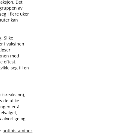
eaksjon. Det
 gruppen av
eg i flere uker
nuter kan
. Slike
er i vaksinen
tløser
sjonen med
e oftest.
ikle seg til en
raksreaksjon),
s de ulike
ingen er å
elvalget,
 alvorlige og
te
antihistaminer