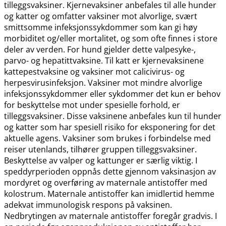
tilleggsvaksiner. Kjernevaksiner anbefales til alle hunder
og katter og omfatter vaksiner mot alvorlige, svært
smittsomme infeksjonssykdommer som kan gi høy
morbiditet og​/​eller mortalitet, og som ofte finnes i store
deler av verden. For hund gjelder dette valpesyke-,
parvo- og hepatittvaksine. Til katt er kjernevaksinene
kattepestvaksine og vaksiner mot calicivirus- og
herpesvirusinfeksjon. Vaksiner mot mindre alvorlige
infeksjonssykdommer eller sykdommer det kun er behov
for beskyttelse mot under spesielle forhold, er
tilleggsvaksiner. Disse vaksinene anbefales kun til hunder
og katter som har spesiell risiko for eksponering for det
aktuelle agens. Vaksiner som brukes i forbindelse med
reiser utenlands, tilhører gruppen tilleggsvaksiner.
Beskyttelse av valper og kattunger er særlig viktig. I
speddyrperioden oppnås dette gjennom vaksinasjon av
mordyret og overføring av maternale antistoffer med
kolostrum. Maternale antistoffer kan imidlertid hemme
adekvat immunologisk respons på vaksinen.
Nedbrytingen av maternale antistoffer foregår gradvis. I