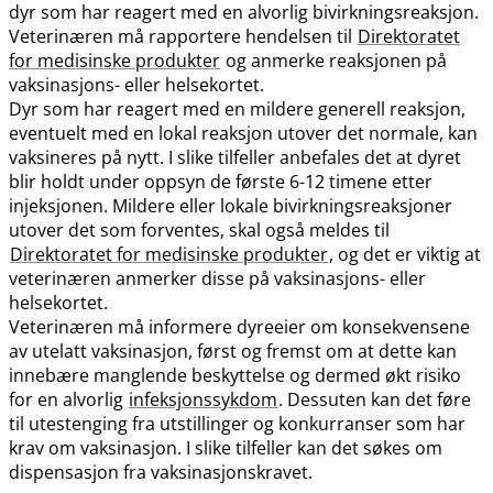
dyr som har reagert med en alvorlig bivirkningsreaksjon.
Veterinæren må rapportere hendelsen til
Direktoratet
for medisinske produkter
og anmerke reaksjonen på
vaksinasjons- eller helsekortet.
Dyr som har reagert med en mildere generell reaksjon,
eventuelt med en lokal reaksjon utover det normale, kan
vaksineres på nytt. I slike tilfeller anbefales det at dyret
blir holdt under oppsyn de første 6-12 timene etter
injeksjonen. Mildere eller lokale bivirkningsreaksjoner
utover det som forventes, skal også meldes til
Direktoratet for medisinske produkter
, og det er viktig at
veterinæren anmerker disse på vaksinasjons- eller
helsekortet.
Veterinæren må informere dyreeier om konsekvensene
av utelatt vaksinasjon, først og fremst om at dette kan
innebære manglende beskyttelse og dermed økt risiko
for en alvorlig
infeksjonssykdom
. Dessuten kan det føre
til utestenging fra utstillinger og konkurranser som har
krav om vaksinasjon. I slike tilfeller kan det søkes om
dispensasjon fra vaksinasjonskravet.