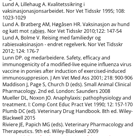
Lund A, Lillehaug A. Kvalitetssikring i
vaksinasjonasjonsarbeidet. Nor Vet Tidsskr 1995; 108:
1023-1029
Lund A. Bratberg AM, Høgåsen HR. Vaksinasjon av hund
og katt mot
rabies
. Nor Vet Tidsskr 2010;122: 147-54
Lund A, Bolme V. Reising med familiedyr og
rabiesvaksinasjon - endret regelverk. Nor Vet Tidsskr
2012; 124: 176-7
Lunn DP. og medarbeidere. Safety, efficacy and
immunogenicity of a modified-live equine influenza virus
vaccine in ponies after induction of exercised-induced
immunosuppresion. J Am Vet Med Ass 2001; 218: 900-906
Maddison J, Page S, Church D (eds). Small Animal Clinical
Pharmacology. 2nd ed. London: Saunders 2008
Mueller DL, Noxon JO. Anaphylaxis: pathophysiology and
treatment. I: Comp Cont Educ Pract Vet 1990; 12: 157-170
Plumb DC (ed). Veterinary Drug Handbook. 8th ed. Wiley-
Blackwell 2015
Riviere JE, Papich MG (eds). Veterinary Pharmacology and
Therapeutics. 9th ed. Wiley-Blackwell 2009