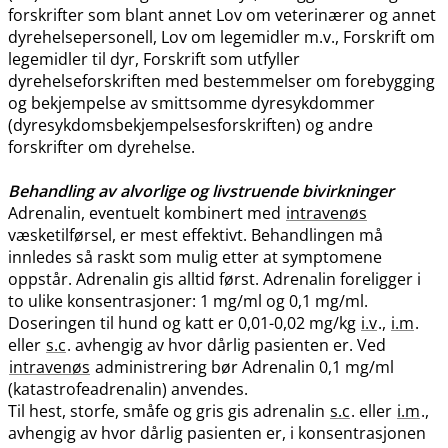
forskrifter som blant annet Lov om veterinærer og annet
dyrehelsepersonell, Lov om legemidler m.v., Forskrift om
legemidler til dyr, Forskrift som utfyller
dyrehelseforskriften med bestemmelser om forebygging
og bekjempelse av smittsomme dyresykdommer
(dyresykdomsbekjempelsesforskriften) og andre
forskrifter om dyrehelse.
Behandling av alvorlige og livstruende bivirkninger
Adrenalin, eventuelt kombinert med
intravenøs
væsketilførsel, er mest effektivt. Behandlingen må
innledes så raskt som mulig etter at symptomene
oppstår. Adrenalin gis alltid først. Adrenalin foreligger i
to ulike konsentrasjoner: 1 mg/ml og 0,1 mg​/​ml.
Doseringen til hund og katt er 0,01-0,02 mg/kg
i.v
.,
i.m
.
eller
s.c
. avhengig av hvor dårlig pasienten er. Ved
intravenøs
administrering bør Adrenalin 0,1 mg/ml
(katastrofeadrenalin) anvendes.
Til hest, storfe, småfe og gris gis adrenalin
s.c
. eller
i.m
.,
avhengig av hvor dårlig pasienten er, i konsentrasjonen