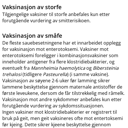
Vaksinasjon av storfe
Tilgjengelige vaksiner til storfe anbefales kun etter
forutgående vurdering av smitterisikoen.
Vaksinasjon av småfe
De fleste sauebesetningene har et innarbeidet opplegg
for vaksinasjon mot enterotoksemi. Vaksiner mot
enterotoksemi foreligger i kombinasjonsvaksiner som
inneholder antigener fra flere klostridiebakterier, og
eventuelt fra
Mannheimia haemolytica
og
Bibersteinia
trehalosi
(tidligere
Pasteurella
) (i samme vaksine).
Vaksinasjon av søyene 2-6 uker før lamming sikrer
lammene beskyttelse gjennom maternale antistoffer de
første leveukene, dersom de får tilstrekkelig med råmelk.
Vaksinasjon mot andre sykdommer anbefales kun etter
forutgående vurdering av sykdomssituasjonen.
Ingen vaksiner mot klostridiebakterier er registrert til
bruk på geit, men geit vaksineres ofte mot entertoksemi
før kjeing. Dette sikrer kjeene beskyttelse gjennom