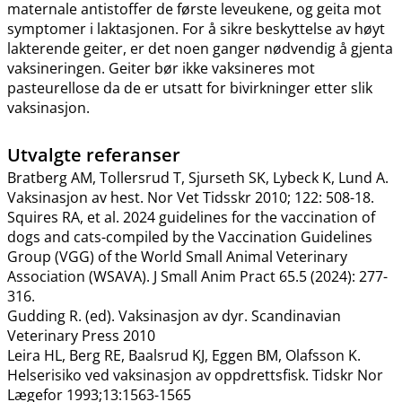
maternale antistoffer de første leveukene, og geita mot
symptomer i laktasjonen. For å sikre beskyttelse av høyt
lakterende geiter, er det noen ganger nødvendig å gjenta
vaksineringen. Geiter bør ikke vaksineres mot
pasteurellose da de er utsatt for bivirkninger etter slik
vaksinasjon.
Utvalgte referanser
Bratberg AM, Tollersrud T, Sjurseth SK, Lybeck K, Lund A.
Vaksinasjon av hest. Nor Vet Tidsskr 2010; 122: 508-18.
Squires RA, et al. 2024 guidelines for the vaccination of
dogs and cats-compiled by the Vaccination Guidelines
Group (VGG) of the World Small Animal Veterinary
Association (WSAVA). J Small Anim Pract 65.5 (2024): 277-
316.
Gudding R. (ed). Vaksinasjon av dyr. Scandinavian
Veterinary Press 2010
Leira HL, Berg RE, Baalsrud KJ, Eggen BM, Olafsson K.
Helserisiko ved vaksinasjon av oppdrettsfisk. Tidskr Nor
Lægefor 1993;13:1563-1565