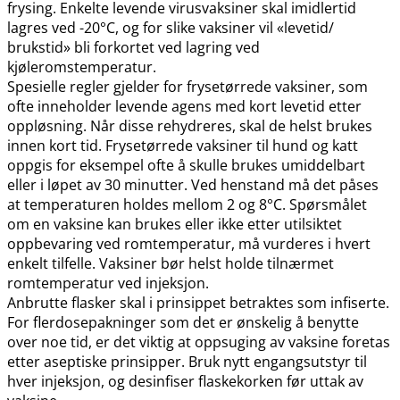
frysing. Enkelte levende virusvaksiner skal imidlertid
lagres ved -20°C, og for slike vaksiner vil «levetid​/​
brukstid» bli forkortet ved lagring ved
kjøleromstemperatur.
Spesielle regler gjelder for frysetørrede vaksiner, som
ofte inneholder levende agens med kort levetid etter
oppløsning. Når disse rehydreres, skal de helst brukes
innen kort tid. Frysetørrede vaksiner til hund og katt
oppgis for eksempel ofte å skulle brukes umiddelbart
eller i løpet av 30 minutter. Ved henstand må det påses
at temperaturen holdes mellom 2 og 8°C. Spørsmålet
om en vaksine kan brukes eller ikke etter utilsiktet
oppbevaring ved romtemperatur, må vurderes i hvert
enkelt tilfelle. Vaksiner bør helst holde tilnærmet
romtemperatur ved injeksjon.
Anbrutte flasker skal i prinsippet betraktes som infiserte.
For flerdosepakninger som det er ønskelig å benytte
over noe tid, er det viktig at oppsuging av vaksine foretas
etter aseptiske prinsipper. Bruk nytt engangsutstyr til
hver injeksjon, og desinfiser flaskekorken før uttak av