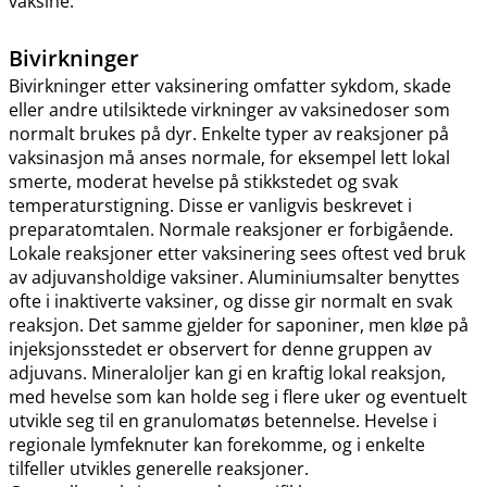
vaksine.
Bivirkninger
Bivirkninger etter vaksinering omfatter sykdom, skade
eller andre utilsiktede virkninger av vaksinedoser som
normalt brukes på dyr. Enkelte typer av reaksjoner på
vaksinasjon må anses normale, for eksempel lett lokal
smerte, moderat hevelse på stikkstedet og svak
temperaturstigning. Disse er vanligvis beskrevet i
preparatomtalen. Normale reaksjoner er forbigående.
Lokale reaksjoner etter vaksinering sees oftest ved bruk
av adjuvansholdige vaksiner. Aluminiumsalter benyttes
ofte i inaktiverte vaksiner, og disse gir normalt en svak
reaksjon. Det samme gjelder for saponiner, men kløe på
injeksjonsstedet er observert for denne gruppen av
adjuvans. Mineraloljer kan gi en kraftig lokal reaksjon,
med hevelse som kan holde seg i flere uker og eventuelt
utvikle seg til en granulomatøs betennelse. Hevelse i
regionale lymfeknuter kan forekomme, og i enkelte
tilfeller utvikles generelle reaksjoner.