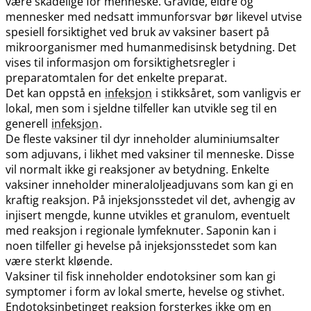
være skadelige for menneske. Gravide, eldre og
mennesker med nedsatt immunforsvar bør likevel utvise
spesiell forsiktighet ved bruk av vaksiner basert på
mikroorganismer med humanmedisinsk betydning. Det
vises til informasjon om forsiktighetsregler i
preparatomtalen for det enkelte preparat.
Det kan oppstå en
infeksjon
i stikksåret, som vanligvis er
lokal, men som i sjeldne tilfeller kan utvikle seg til en
generell
infeksjon
.
De fleste vaksiner til dyr inneholder aluminiumsalter
som adjuvans, i likhet med vaksiner til menneske. Disse
vil normalt ikke gi reaksjoner av betydning. Enkelte
vaksiner inneholder mineraloljeadjuvans som kan gi en
kraftig reaksjon. På injeksjonsstedet vil det, avhengig av
injisert mengde, kunne utvikles et granulom, eventuelt
med reaksjon i regionale lymfeknuter. Saponin kan i
noen tilfeller gi hevelse på injeksjonsstedet som kan
være sterkt kløende.
Vaksiner til fisk inneholder endotoksiner som kan gi
symptomer i form av lokal smerte, hevelse og stivhet.
Endotoksinbetinget reaksjon forsterkes ikke om en