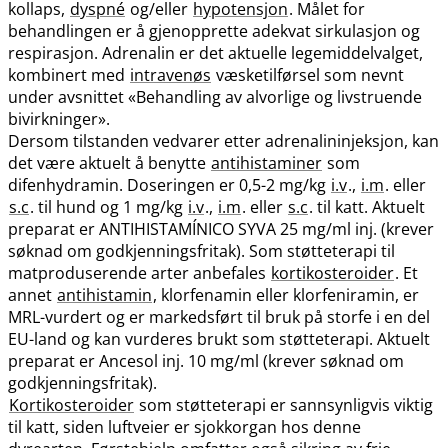
kollaps,
dyspné
og​/​eller
hypotensjon
. Målet for
behandlingen er å gjenopprette adekvat sirkulasjon og
respirasjon. Adrenalin er det aktuelle legemiddelvalget,
kombinert med
intravenøs
væsketilførsel som nevnt
under avsnittet «Behandling av alvorlige og livstruende
bivirkninger».
Dersom tilstanden vedvarer etter adrenalininjeksjon, kan
det være aktuelt å benytte
antihistaminer
som
difenhydramin. Doseringen er 0,5-2 mg/kg
i.v
.,
i.m
. eller
s.c
. til hund og 1 mg/kg
i.v
.,
i.m
. eller
s.c
. til katt. Aktuelt
preparat er ANTIHISTAMÍNICO SYVA 25 mg/ml inj. (krever
søknad om godkjenningsfritak). Som støtteterapi til
matproduserende arter anbefales
kortikosteroider
. Et
annet
antihistamin
, klorfenamin eller klorfeniramin, er
MRL-vurdert og er markedsført til bruk på storfe i en del
EU-land og kan vurderes brukt som støtteterapi. Aktuelt
preparat er Ancesol inj. 10 mg/ml (krever søknad om
godkjenningsfritak).
Kortikosteroider
som støtteterapi er sannsynligvis viktig
til katt, siden luftveier er sjokkorgan hos denne