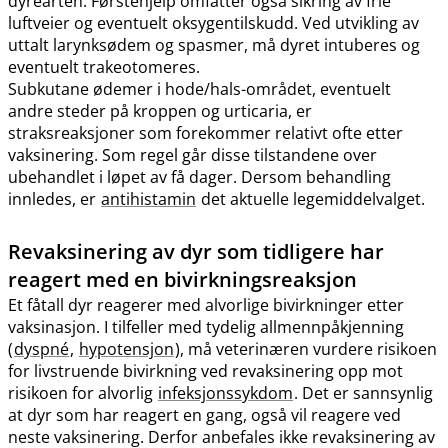
dyrearten. Førstehjelp omfatter også sikring av frie
luftveier og eventuelt oksygentilskudd. Ved utvikling av
uttalt larynksødem og spasmer, må dyret intuberes og
eventuelt trakeotomeres.
Subkutane ødemer i hode​/​hals-området, eventuelt
andre steder på kroppen og urticaria, er
straksreaksjoner som forekommer relativt ofte etter
vaksinering. Som regel går disse tilstandene over
ubehandlet i løpet av få dager. Dersom behandling
innledes, er
antihistamin
det aktuelle legemiddelvalget.
Revaksinering av dyr som tidligere har
reagert med en bivirkningsreaksjon
Et fåtall dyr reagerer med alvorlige bivirkninger etter
vaksinasjon. I tilfeller med tydelig allmennpåkjenning
(
dyspné
,
hypotensjon
), må veterinæren vurdere risikoen
for livstruende bivirkning ved revaksinering opp mot
risikoen for alvorlig
infeksjonssykdom
. Det er sannsynlig
at dyr som har reagert en gang, også vil reagere ved
neste vaksinering. Derfor anbefales ikke revaksinering av