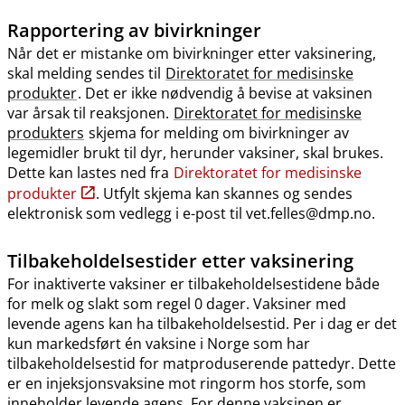
Rapportering av bivirkninger
Når det er mistanke om bivirkninger etter vaksinering,
skal melding sendes til
Direktoratet for medisinske
produkter
. Det er ikke nødvendig å bevise at vaksinen
var årsak til reaksjonen.
Direktoratet for medisinske
produkters
skjema for melding om bivirkninger av
legemidler brukt til dyr, herunder vaksiner, skal brukes.
Dette kan lastes ned fra
Direktoratet for medisinske
produkter
. Utfylt skjema kan skannes og sendes
elektronisk som vedlegg i e-post til vet.felles@dmp.no.
Tilbakeholdelsestider etter vaksinering
For inaktiverte vaksiner er tilbakeholdelsestidene både
for melk og slakt som regel 0 dager. Vaksiner med
levende agens kan ha tilbakeholdelsestid. Per i dag er det
kun markedsført én vaksine i Norge som har
tilbakeholdelsestid for matproduserende pattedyr. Dette
er en injeksjonsvaksine mot ringorm hos storfe, som
inneholder levende agens. For denne vaksinen er