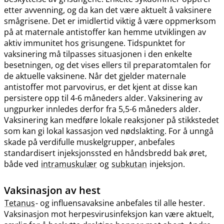
etter avvenning, og da kan det være aktuelt å vaksinere
smågrisene. Det er imidlertid viktig å være oppmerksom
på at maternale antistoffer kan hemme utviklingen av
aktiv immunitet hos grisungene. Tidspunktet for
vaksinering må tilpasses situasjonen i den enkelte
besetningen, og det vises ellers til preparatomtalen for
de aktuelle vaksinene. Når det gjelder maternale
antistoffer mot parvovirus, er det kjent at disse kan
persistere opp til 4-6 måneders alder. Vaksinering av
ungpurker innledes derfor fra 5,5-6 måneders alder.
Vaksinering kan medføre lokale reaksjoner på stikkstedet
som kan gi lokal kassasjon ved nødslakting. For å unngå
skade på verdifulle muskelgrupper, anbefales
standardisert injeksjonssted en håndsbredd bak øret,
både ved
intramuskulær
og
subkutan
injeksjon.
Vaksinasjon av hest
Tetanus
- og influensavaksine anbefales til alle hester.
Vaksinasjon mot herpesvirusinfeksjon kan være aktuelt,