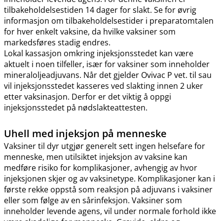
tilbakeholdelsestiden 14 dager for slakt. Se for øvrig
informasjon om tilbakeholdelsestider i preparatomtalen
for hver enkelt vaksine, da hvilke vaksiner som
markedsføres stadig endres.
Lokal kassasjon omkring injeksjonsstedet kan være
aktuelt i noen tilfeller, især for vaksiner som inneholder
mineraloljeadjuvans. Når det gjelder Ovivac P vet. til sau
vil injeksjonsstedet kasseres ved slakting innen 2 uker
etter vaksinasjon. Derfor er det viktig å oppgi
injeksjonsstedet på nødslakteattesten.
Uhell med injeksjon på menneske
Vaksiner til dyr utgjør generelt sett ingen helsefare for
menneske, men utilsiktet injeksjon av vaksine kan
medføre risiko for komplikasjoner, avhengig av hvor
injeksjonen skjer og av vaksinetype. Komplikasjoner kan i
første rekke oppstå som reaksjon på adjuvans i vaksiner
eller som følge av en sårinfeksjon. Vaksiner som
inneholder levende agens, vil under normale forhold ikke