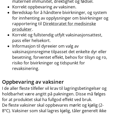
maternell immunitet, drektighet og fødsel.
Korrekt oppbevaring av vaksinen.
Beredskap for å håndtere bivirkninger, og system
for innhenting av opplysninger om bivirkninger og
rapportering til
Direktoratet for medisinske
produkter
.
Korrekt og fullstendig utfylt vaksinasjonsattest,
pass eller helsekort.
Informasjon til dyreeier om valg av
vaksinasjonsregime tilpasset det enkelte dyr eller
besetning, forventet effekt, behov for tilsyn og ro,
risiko for bivirkninger og tidspunkt for
revaksinering.
Oppbevaring av vaksiner
I de aller fleste tilfeller vil krav til lagringsbetingelser og
holdbarhet være angitt på pakningen. Disse må følges
for at produktet skal ha fullgod effekt ved bruk.
De fleste vaksiner skal oppbevares mørkt og kjølig (2-
8°C). Vaksiner som skal lagres kjølig, tåler generelt ikke