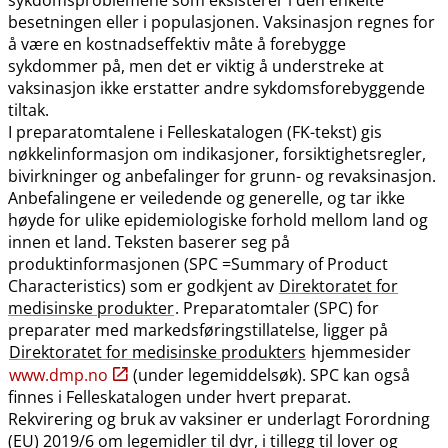
besetningen eller i populasjonen. Vaksinasjon regnes for
å være en kostnadseffektiv måte å forebygge
sykdommer på, men det er viktig å understreke at
vaksinasjon ikke erstatter andre sykdomsforebyggende
tiltak.
I preparatomtalene i Felleskatalogen (FK-tekst) gis
nøkkelinformasjon om indikasjoner, forsiktighetsregler,
bivirkninger og anbefalinger for grunn- og revaksinasjon.
Anbefalingene er veiledende og generelle, og tar ikke
høyde for ulike epidemiologiske forhold mellom land og
innen et land. Teksten baserer seg på
produktinformasjonen (SPC =Summary of Product
Characteristics) som er godkjent av
Direktoratet for
medisinske produkter
. Preparatomtaler (SPC) for
preparater med markedsføringstillatelse, ligger på
Direktoratet for medisinske produkters
hjemmesider
www.dmp.no
(under legemiddelsøk). SPC kan også
finnes i Felleskatalogen under hvert preparat.
Rekvirering og bruk av vaksiner er underlagt Forordning
(EU) 2019/6 om legemidler til dyr, i tillegg til lover og