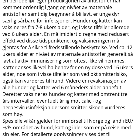
en periode før egenproduksjonen av antistoffer har
kommet ordentlig i gang og nivået av maternale
antistoffer samtidig begynner å bli lavt, er unge dyr
særlig sårbare for
infeksjoner
. Hunder og katter kan
vaksineres fra 7-8 ukers alder, og i visse tilfeller allerede
ved 6 ukers alder. En må imidlertid regne med redusert
effekt ved disse tidspunktene, og vaksineringen må
gjentas for å sikre tilfredsstillende beskyttelse. Ved ca. 12
ukers alder er nivået av maternale antistoffer generelt så
lavt at aktiv immunisering som oftest ikke vil hemmes.
Katter anses likevel ha behov for en ny dose ved 16 ukers
alder, noe som i visse tilfeller som ved økt smitterisiko,
også kan vurderes til hund. Videre er revaksinasjon av
alle hunder og katter ved 6 måneders alder anbefalt.
Deretter vaksineres hunder og katter med omtrent tre
års intervaller, eventuelt årlig mot calici- og
herpesvirusinfeksjon dersom smitterisikoen vurderes
som høy.
Spesielle vilkår gjelder for innførsel til Norge og land i EU​/​
EØS-området av hund, katt og ilder som er på reise med
sin eier. For detaljerte opplysninger vises det til