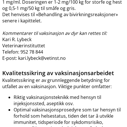
1 mg​/​ml. Doseringen er 1-2 mg/100 kg for storfe og hest
og 0,5-1 mg/50 kg til småfe og gris.
Det henvises til «Behandling av bivirkningsreaksjoner»
senere i kapittelet.
Kommentarer til vaksinasjon av dyr kan rettes til:
Kari R. Lybeck
Veterinærinstituttet
Telefon: 952 78 844
E-post: kari.lybeck@vetinst.no
Kvalitetssikring av vaksinasjonsarbeidet
Kvalitetssikring er av grunnleggende betydning for
utfallet av en vaksinasjon. Viktige punkter omfatter:
Riktig vaksinasjonsteknikk med hensyn til
injeksjonssted, aseptikk osv.
Optimal vaksinasjonsprosedyre som tar hensyn til
forhold som helsestatus, tiden det tar å utvikle
immunitet, tidsperiode for sykdomsrisiko,