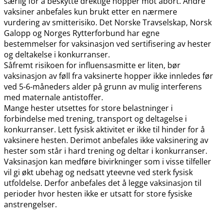
særlig for å beskytte drektige hopper mot abort. Andre
vaksiner anbefales kun brukt etter en nærmere
vurdering av smitterisiko. Det Norske Travselskap, Norsk
Galopp og Norges Rytterforbund har egne
bestemmelser for vaksinasjon ved sertifisering av hester
og deltakelse i konkurranser.
Såfremt risikoen for influensasmitte er liten, bør
vaksinasjon av føll fra vaksinerte hopper ikke innledes før
ved 5-6-måneders alder på grunn av mulig interferens
med maternale antistoffer.
Mange hester utsettes for store belastninger i
forbindelse med trening, transport og deltagelse i
konkurranser. Lett fysisk aktivitet er ikke til hinder for å
vaksinere hesten. Derimot anbefales ikke vaksinering av
hester som står i hard trening og deltar i konkurranser.
Vaksinasjon kan medføre bivirkninger som i visse tilfeller
vil gi økt ubehag og nedsatt yteevne ved sterk fysisk
utfoldelse. Derfor anbefales det å legge vaksinasjon til
perioder hvor hesten ikke er utsatt for store fysiske
anstrengelser.