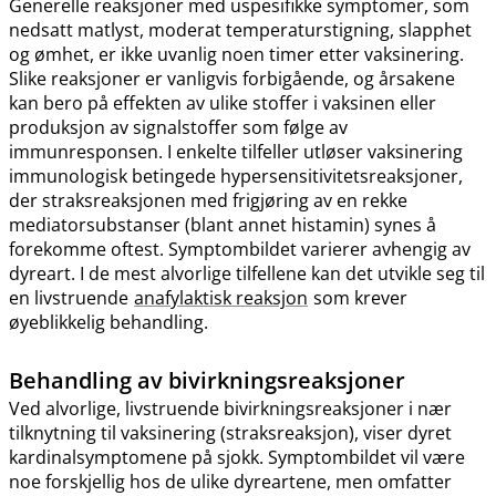
Generelle reaksjoner med uspesifikke symptomer, som
nedsatt matlyst, moderat temperaturstigning, slapphet
og ømhet, er ikke uvanlig noen timer etter vaksinering.
Slike reaksjoner er vanligvis forbigående, og årsakene
kan bero på effekten av ulike stoffer i vaksinen eller
produksjon av signalstoffer som følge av
immunresponsen. I enkelte tilfeller utløser vaksinering
immunologisk betingede hypersensitivitetsreaksjoner,
der straksreaksjonen med frigjøring av en rekke
mediatorsubstanser (blant annet histamin) synes å
forekomme oftest. Symptombildet varierer avhengig av
dyreart. I de mest alvorlige tilfellene kan det utvikle seg til
en livstruende
anafylaktisk reaksjon
som krever
øyeblikkelig behandling.
Behandling av bivirkningsreaksjoner
Ved alvorlige, livstruende bivirkningsreaksjoner i nær
tilknytning til vaksinering (straksreaksjon), viser dyret
kardinalsymptomene på sjokk. Symptombildet vil være
noe forskjellig hos de ulike dyreartene, men omfatter