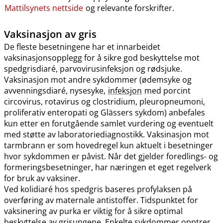
Mattilsynets nettside
og relevante forskrifter.
Vaksinasjon av gris
De fleste besetningene har et innarbeidet
vaksinasjonsopplegg for å sikre god beskyttelse mot
spedgrisdiaré, parvovirusinfeksjon og rødsjuke.
Vaksinasjon mot andre sykdommer (ødemsyke og
avvenningsdiaré, nysesyke,
infeksjon
med porcint
circovirus, rotavirus og clostridium, pleuropneumoni,
proliferativ enteropati og Glässers sykdom) anbefales
kun etter en forutgående samlet vurdering og eventuelt
med støtte av laboratoriediagnostikk. Vaksinasjon mot
tarmbrann er som hovedregel kun aktuelt i besetninger
hvor sykdommen er påvist. Når det gjelder foredlings- og
formeringsbesetninger, har næringen et eget regelverk
for bruk av vaksiner.
Ved kolidiaré hos spedgris baseres profylaksen på
overføring av maternale antistoffer. Tidspunktet for
vaksinering av purka er viktig for å sikre optimal
beskyttelse av grisungene. Enkelte sykdommer opptrer