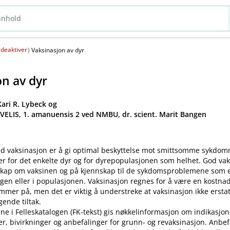
deaktiver
(
)
Vaksinasjon av dyr
on av dyr
ari R. Lybeck og
 VELIS, 1. amanuensis 2 ved NMBU, dr. scient. Marit Bangen
d vaksinasjon er å gi optimal beskyttelse mot smittsomme sykdo
er for det enkelte dyr og for dyrepopulasjonen som helhet. God va
kap om vaksinen og på kjennskap til de sykdomsproblemene som ek
gen eller i populasjonen. Vaksinasjon regnes for å være en kostnad
mer på, men det er viktig å understreke at vaksinasjon ikke ersta
ende tiltak.
ne i Felleskatalogen (FK-tekst) gis nøkkelinformasjon om indikasjon
ler, bivirkninger og anbefalinger for grunn- og revaksinasjon. Anbe