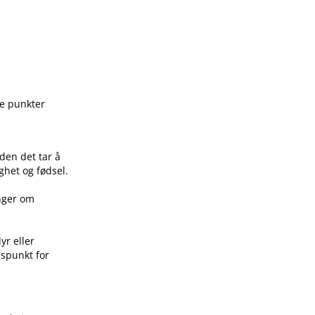
ge punkter
den det tar å
ghet og fødsel.
inger om
yr eller
idspunkt for