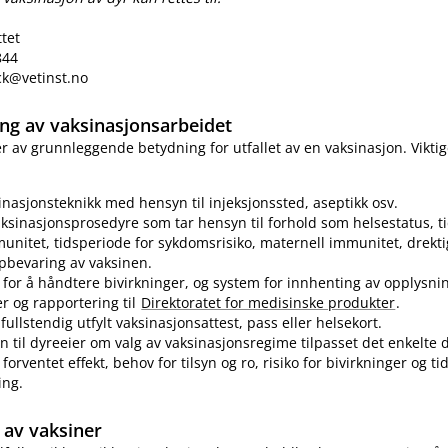
ttet
844
eck@vetinst.no
ring av vaksinasjonsarbeidet
 er av grunnleggende betydning for utfallet av en vaksinasjon. Vikti
sinasjonsteknikk med hensyn til injeksjonssted, aseptikk osv.
ksinasjonsprosedyre som tar hensyn til forhold som helsestatus, ti
munitet, tidsperiode for sykdomsrisiko, maternell immunitet, drekti
pbevaring av vaksinen.
for å håndtere bivirkninger, og system for innhenting av opplysn
er og rapportering til
Direktoratet for medisinske produkter
.
fullstendig utfylt vaksinasjonsattest, pass eller helsekort.
n til dyreeier om valg av vaksinasjonsregime tilpasset det enkelte d
forventet effekt, behov for tilsyn og ro, risiko for bivirkninger og t
ing.
av vaksiner