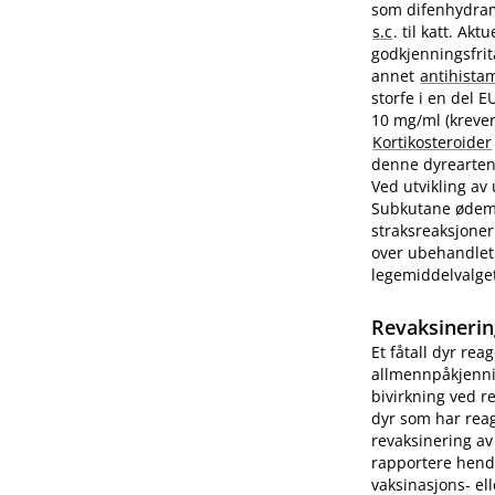
som difenhydram
s.c
. til katt. A
godkjenningsfrit
annet
antihista
storfe i en del 
10 mg/ml (krever
Kortikosteroider
denne dyrearten.
Ved utvikling av
Subkutane ødemer
straksreaksjoner
over ubehandlet 
legemiddelvalge
Revaksinerin
Et fåtall dyr rea
allmennpåkjenni
bivirkning ved r
dyr som har reag
revaksinering av
rapportere hend
vaksinasjons- ell