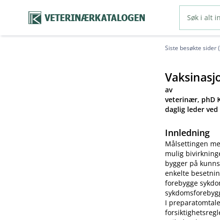
VETERINÆRKATALOGEN
Siste besøkte sider 
Vaksinasj
av
veterinær, phD K
daglig leder ved
Innledning
Målsettingen me
mulig bivirkning
bygger på kunns
enkelte besetnin
forebygge sykdom
sykdomsforebygg
I preparatomtale
forsiktighetsreg