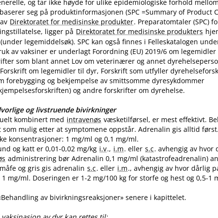
nerelle, og tar ikke høyde for ulike epidemiologiske forhold mello
 baserer seg på produktinformasjonen (SPC =Summary of Product Ch
 av
Direktoratet for medisinske produkter
. Preparatomtaler (SPC) f
gstillatelse, ligger på
Direktoratet for medisinske produkters
hje
(under legemiddelsøk). SPC kan også finnes i Felleskatalogen unde
uk av vaksiner er underlagt Forordning (EU) 2019/6 om legemidler til
skrifter som blant annet Lov om veterinærer og annet dyrehelseperso
Forskrift om legemidler til dyr, Forskrift som utfyller dyrehelsefor
m forebygging og bekjempelse av smittsomme dyresykdommer
empelsesforskriften) og andre forskrifter om dyrehelse.
vorlige og livstruende bivirkninger
tuelt kombinert med
intravenøs
væsketilførsel, er mest effektivt. 
t som mulig etter at symptomene oppstår. Adrenalin gis alltid først
like konsentrasjoner: 1 mg/ml og 0,1 mg​/​ml.
und og katt er 0,01-0,02 mg/kg
i.v
.,
i.m
. eller
s.c
. avhengig av hvor 
øs
administrering bør Adrenalin 0,1 mg/ml (katastrofeadrenalin) a
 småfe og gris gis adrenalin
s.c
. eller
i.m
., avhengig av hvor dårlig p
1 mg​/​ml. Doseringen er 1-2 mg/100 kg for storfe og hest og 0,5-1 m
 «Behandling av bivirkningsreaksjoner» senere i kapittelet.
vaksinasjon av dyr kan rettes til: