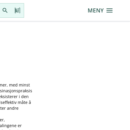
MENY
mmer, med minst
ksinasjonspraksis
sisterer i den
seffektiv måte å
tter andre
er,
falingene er