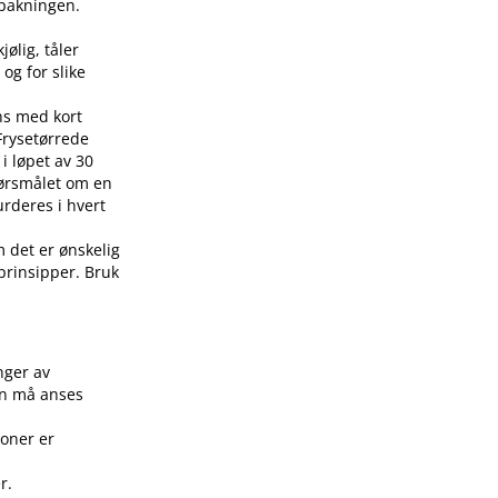
å pakningen.
jølig, tåler
 og for slike
ens med kort
 Frysetørrede
i løpet av 30
pørsmålet om en
urderes i hvert
m det er ønskelig
 prinsipper. Bruk
.
nger av
on må anses
joner er
r.