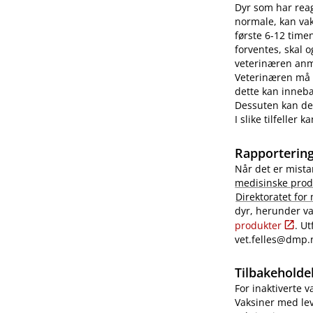
Dyr som har reag
normale, kan vaks
første 6-12 time
forventes, skal 
veterinæren anme
Veterinæren må i
dette kan innebæ
Dessuten kan det
I slike tilfeller
Rapportering
Når det er mista
medisinske prod
Direktoratet for
dyr, herunder va
produkter
. U
vet.felles@dmp.
Tilbakeholdel
For inaktiverte 
Vaksiner med lev