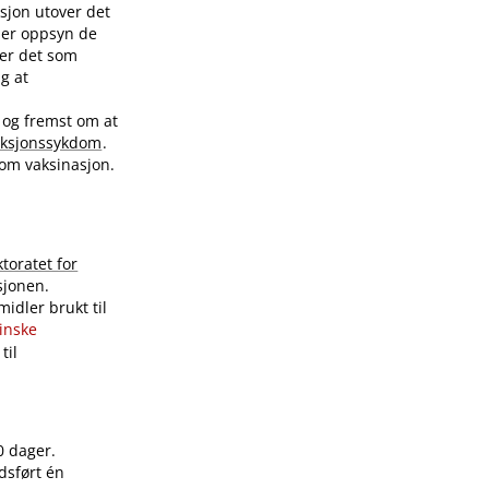
sjon utover det
nder oppsyn de
ver det som
ig at
 og fremst om at
eksjonssykdom
.
 om vaksinasjon.
ktoratet for
sjonen.
idler brukt til
sinske
til
0 dager.
dsført én