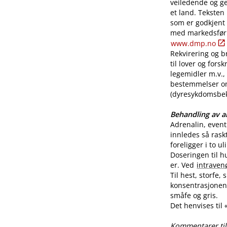
veiledende og ge
et land. Teksten
som er godkjent
med markedsførin
www.dmp.no
Rekvirering og br
til lover og for
legemidler m.v., 
bestemmelser o
(dyresykdomsbekj
Behandling av al
Adrenalin, even
innledes så rask
foreligger i to u
Doseringen til h
er. Ved
intraven
Til hest, storfe,
konsentrasjonen 
småfe og gris.
Det henvises til
Kommentarer til 