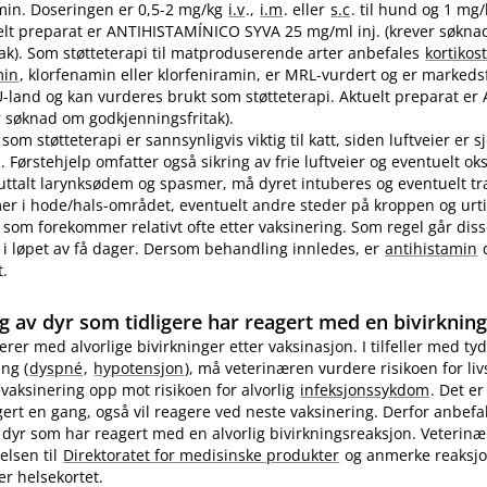
in. Doseringen er 0,5-2 mg/kg
i.v
.,
i.m
. eller
s.c
. til hund og 1 mg
ktuelt preparat er ANTIHISTAMÍNICO SYVA 25 mg/ml inj. (krever søkn
ak). Som støtteterapi til matproduserende arter anbefales
kortikos
min
, klorfenamin eller klorfeniramin, er MRL-vurdert og er markedsf
EU-land og kan vurderes brukt som støtteterapi. Aktuelt preparat er 
 søknad om godkjenningsfritak).
som støtteterapi er sannsynligvis viktig til katt, siden luftveier er 
 Førstehjelp omfatter også sikring av frie luftveier og eventuelt ok
 uttalt larynksødem og spasmer, må dyret intuberes og eventuelt t
 i hode​/​hals-området, eventuelt andre steder på kroppen og urti
 som forekommer relativt ofte etter vaksinering. Som regel går diss
i løpet av få dager. Dersom behandling innledes, er
antihistamin
d
t.
g av dyr som tidligere har reagert med en bivirknin
gerer med alvorlige bivirkninger etter vaksinasjon. I tilfeller med tyd
ng (
dyspné
,
hypotensjon
), må veterinæren vurdere risikoen for li
evaksinering opp mot risikoen for alvorlig
infeksjonssykdom
. Det er
ert en gang, også vil reagere ved neste vaksinering. Derfor anbefa
 dyr som har reagert med en alvorlig bivirkningsreaksjon. Veterin
elsen til
Direktoratet for medisinske produkter
og anmerke reaksj
er helsekortet.