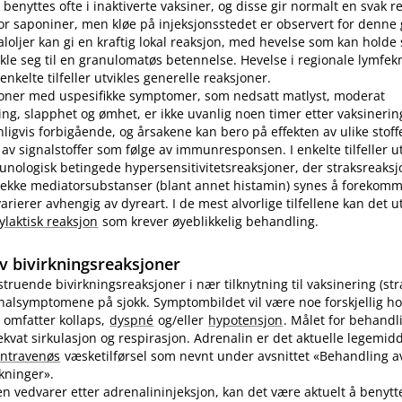
benyttes ofte i inaktiverte vaksiner, og disse gir normalt en svak r
r saponiner, men kløe på injeksjonsstedet er observert for denne
loljer kan gi en kraftig lokal reaksjon, med hevelse som kan holde s
ikle seg til en granulomatøs betennelse. Hevelse i regionale lymfek
nkelte tilfeller utvikles generelle reaksjoner.
joner med uspesifikke symptomer, som nedsatt matlyst, moderat
ng, slapphet og ømhet, er ikke uvanlig noen timer etter vaksinering
nligvis forbigående, og årsakene kan bero på effekten av ulike stoff
 av signalstoffer som følge av immunresponsen. I enkelte tilfeller u
unologisk betingede hypersensitivitetsreaksjoner, der straksreak
 rekke mediatorsubstanser (blant annet histamin) synes å forekomm
ierer avhengig av dyreart. I de mest alvorlige tilfellene kan det utv
ylaktisk reaksjon
som krever øyeblikkelig behandling.
v bivirkningsreaksjoner
vstruende bivirkningsreaksjoner i nær tilknytning til vaksinering (st
inalsymptomene på sjokk. Symptombildet vil være noe forskjellig ho
 omfatter kollaps,
dyspné
og​/​eller
hypotensjon
. Målet for behandl
kvat sirkulasjon og respirasjon. Adrenalin er det aktuelle legemidd
intravenøs
væsketilførsel som nevnt under avsnittet «Behandling av
rkninger».
n vedvarer etter adrenalininjeksjon, kan det være aktuelt å benyt