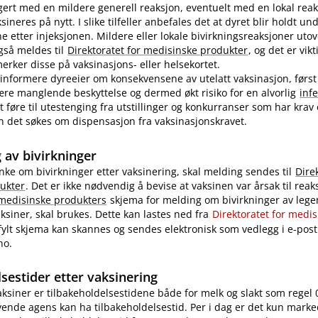
ert med en mildere generell reaksjon, eventuelt med en lokal reak
ineres på nytt. I slike tilfeller anbefales det at dyret blir holdt u
ne etter injeksjonen. Mildere eller lokale bivirkningsreaksjoner uto
også meldes til
Direktoratet for medisinske produkter
, og det er vikt
rker disse på vaksinasjons- eller helsekortet.
nformere dyreeier om konsekvensene av utelatt vaksinasjon, først
re manglende beskyttelse og dermed økt risiko for en alvorlig
inf
 føre til utestenging fra utstillinger og konkurranser som har krav
 kan det søkes om dispensasjon fra vaksinasjonskravet.
 av bivirkninger
nke om bivirkninger etter vaksinering, skal melding sendes til
Dire
ukter
. Det er ikke nødvendig å bevise at vaksinen var årsak til reak
 medisinske produkters
skjema for melding om bivirkninger av legem
ksiner, skal brukes. Dette kan lastes ned fra
Direktoratet for medi
tfylt skjema kan skannes og sendes elektronisk som vedlegg i e-post 
no.
sestider etter vaksinering
vaksiner er tilbakeholdelsestidene både for melk og slakt som regel 
ende agens kan ha tilbakeholdelsestid. Per i dag er det kun marke