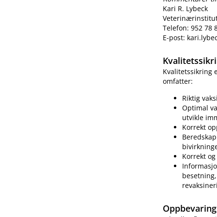
Kari R. Lybeck
Veterinærinstitu
Telefon: 952 78 
E-post: kari.lyb
Kvalitetssik
Kvalitetssikring
omfatter:
Riktig vak
Optimal va
utvikle im
Korrekt op
Beredskap 
bivirkning
Korrekt og 
Informasjo
besetning, 
revaksiner
Oppbevaring 