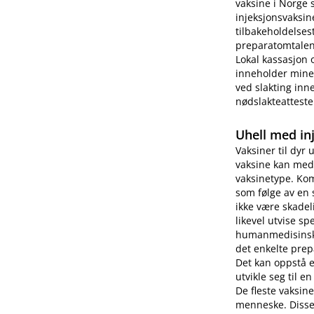
vaksine i Norge 
injeksjonsvaksin
tilbakeholdelses
preparatomtalen 
Lokal kassasjon 
inneholder miner
ved slakting inne
nødslakteatteste
Uhell med in
Vaksiner til dyr 
vaksine kan medf
vaksinetype. Kom
som følge av en 
ikke være skade
likevel utvise s
humanmedisinsk b
det enkelte prep
Det kan oppstå 
utvikle seg til e
De fleste vaksin
menneske. Disse 