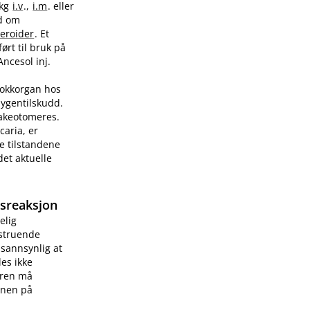
/kg
i.v
.,
i.m
. eller
ad om
teroider
. Et
ørt til bruk på
Ancesol inj.
sjokkorgan hos
sygentilskudd.
rakeotomeres.
caria, er
e tilstandene
et aktuelle
gsreaksjon
elig
vstruende
 sannsynlig at
les ikke
æren må
onen på