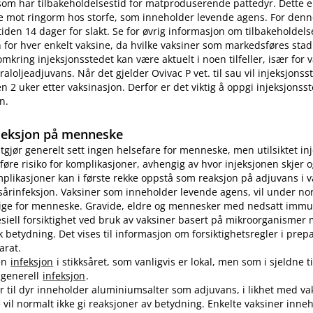
som har tilbakeholdelsestid for matproduserende pattedyr. Dette e
e mot ringorm hos storfe, som inneholder levende agens. For denn
tiden 14 dager for slakt. Se for øvrig informasjon om tilbakeholdelse
for hver enkelt vaksine, da hvilke vaksiner som markedsføres stad
omkring injeksjonsstedet kan være aktuelt i noen tilfeller, især for
aloljeadjuvans. Når det gjelder Ovivac P vet. til sau vil injeksjons
n 2 uker etter vaksinasjon. Derfor er det viktig å oppgi injeksjonss
n.
jeksjon på menneske
utgjør generelt sett ingen helsefare for menneske, men utilsiktet in
øre risiko for komplikasjoner, avhengig av hvor injeksjonen skjer o
plikasjoner kan i første rekke oppstå som reaksjon på adjuvans i v
sårinfeksjon. Vaksiner som inneholder levende agens, vil under no
lige for menneske. Gravide, eldre og mennesker med nedsatt immu
pesiell forsiktighet ved bruk av vaksiner basert på mikroorganismer
etydning. Det vises til informasjon om forsiktighetsregler i prep
arat.
en
infeksjon
i stikksåret, som vanligvis er lokal, men som i sjeldne ti
n generell
infeksjon
.
er til dyr inneholder aluminiumsalter som adjuvans, i likhet med vak
vil normalt ikke gi reaksjoner av betydning. Enkelte vaksiner inne