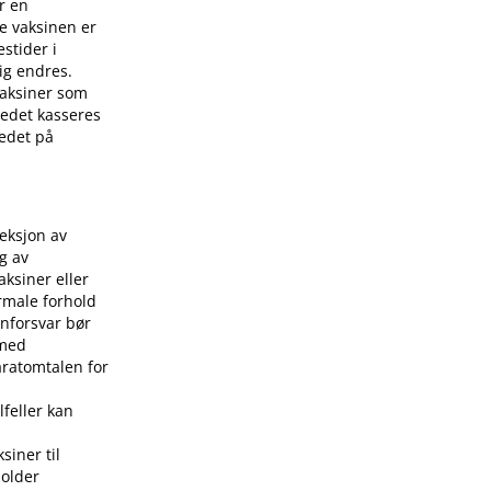
r en
e vaksinen er
stider i
ig endres.
 vaksiner som
stedet kasseres
tedet på
jeksjon av
g av
aksiner eller
rmale forhold
nforsvar bør
 med
aratomtalen for
lfeller kan
siner til
holder