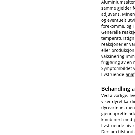
Aluminiumsalter 
samme gjelder fo
adjuvans. Minera
og eventuelt utv
forekomme, og i e
Generelle reaks
temperaturstigni
reaksjoner er va
eller produksjon
vaksinering imm
frigjøring av en
Symptombildet var
livstruende
anaf
Behandling a
Ved alvorlige, li
viser dyret kard
dyreartene, men
gjenopprette ade
kombinert med
livstruende bivi
Dersom tilstande