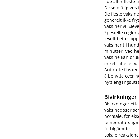
I de aller fleste
Disse må følges f
De fleste vaksine
generelt ikke fry
vaksiner vil «lev
Spesielle regler
levetid etter op
vaksiner til hun
minutter. Ved h
vaksine kan bruk
enkelt tilfelle.
Anbrutte flasker
å benytte over no
nytt engangsutsty
Bivirkninger
Bivirkninger ett
vaksinedoser som
normale, for eks
temperaturstigni
forbigående.
Lokale reaksjone