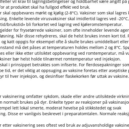
 tilfeller vil krav til lagringsbetingelser og holdbarhet være angitt p
or at produktet skal ha fullgod effekt ved bruk.
r skal oppbevares mørkt og kjølig (2-8°C). Vaksiner som skal lagres k
sing. Enkelte levende virusvaksiner skal imidlertid lagres ved -20°C,
etid​/​brukstid» bli forkortet ved lagring ved kjøleromstemperatur.
 gjelder for frysetørrede vaksiner, som ofte inneholder levende ag
pløsning. Når disse rehydreres, skal de helst brukes innen kort tid.
d og katt oppgis for eksempel ofte å skulle brukes umiddelbart eller 
enstand må det påses at temperaturen holdes mellom 2 og 8°C. S
es eller ikke etter utilsiktet oppbevaring ved romtemperatur, må v
 Vaksiner bør helst holde tilnærmet romtemperatur ved injeksjon.
 skal i prinsippet betraktes som infiserte. For flerdosepakninger so
e tid, er det viktig at oppsuging av vaksine foretas etter aseptiske
r til hver injeksjon, og desinfiser flaskekorken før uttak av vaksine
er vaksinering omfatter sykdom, skade eller andre utilsiktede virkni
 normalt brukes på dyr. Enkelte typer av reaksjoner på vaksinasj
empel lett lokal smerte, moderat hevelse på stikkstedet og svak
ng. Disse er vanligvis beskrevet i preparatomtalen. Normale reaks
r etter vaksinering sees oftest ved bruk av adjuvansholdige vaksine