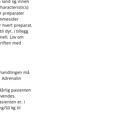
m land og innen
aracteristics)
or preparater
mmesider
r hvert preparat.
 dyr, i tillegg
nell, Lov om
skriften med
Behandlingen må
. Adrenalin
dårlig pasienten
nvendes.
asienten er, i
g/50 kg til