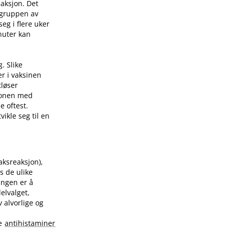
eaksjon. Det
 gruppen av
eg i flere uker
nuter kan
. Slike
er i vaksinen
tløser
sjonen med
e oftest.
ikle seg til en
raksreaksjon),
s de ulike
ingen er å
elvalget,
 alvorlige og
te
antihistaminer