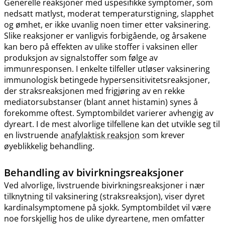
Generelle reaksjoner med uspesifikke symptomer, som
nedsatt matlyst, moderat temperaturstigning, slapphet
og ømhet, er ikke uvanlig noen timer etter vaksinering.
Slike reaksjoner er vanligvis forbigående, og årsakene
kan bero på effekten av ulike stoffer i vaksinen eller
produksjon av signalstoffer som følge av
immunresponsen. I enkelte tilfeller utløser vaksinering
immunologisk betingede hypersensitivitetsreaksjoner,
der straksreaksjonen med frigjøring av en rekke
mediatorsubstanser (blant annet histamin) synes å
forekomme oftest. Symptombildet varierer avhengig av
dyreart. I de mest alvorlige tilfellene kan det utvikle seg til
en livstruende
anafylaktisk reaksjon
som krever
øyeblikkelig behandling.
Behandling av bivirkningsreaksjoner
Ved alvorlige, livstruende bivirkningsreaksjoner i nær
tilknytning til vaksinering (straksreaksjon), viser dyret
kardinalsymptomene på sjokk. Symptombildet vil være
noe forskjellig hos de ulike dyreartene, men omfatter