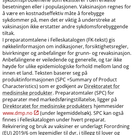
besetningen eller i populasjonen. Vaksinasjon regnes for
å være en kostnadseffektiv måte å forebygge
sykdommer på, men det er viktig å understreke at
vaksinasjon ikke erstatter andre sykdomsforebyggende
tiltak.
I preparatomtalene i Felleskatalogen (FK-tekst) gis
nøkkelinformasjon om indikasjoner, forsiktighetsregler,
bivirkninger og anbefalinger for grunn- og revaksinasjon.
Anbefalingene er veiledende og generelle, og tar ikke
høyde for ulike epidemiologiske forhold mellom land og
innen et land. Teksten baserer seg på
produktinformasjonen (SPC =Summary of Product
Characteristics) som er godkjent av
Direktoratet for
medisinske produkter
. Preparatomtaler (SPC) for
preparater med markedsføringstillatelse, ligger på
Direktoratet for medisinske produkters
hjemmesider
www.dmp.no
(under legemiddelsøk). SPC kan også
finnes i Felleskatalogen under hvert preparat.
Rekvirering og bruk av vaksiner er underlagt Forordning
(EU) 2019/6 om legemidler til dyr, i tillegg til lover og