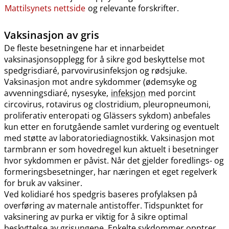
Mattilsynets nettside
og relevante forskrifter.
Vaksinasjon av gris
De fleste besetningene har et innarbeidet
vaksinasjonsopplegg for å sikre god beskyttelse mot
spedgrisdiaré, parvovirusinfeksjon og rødsjuke.
Vaksinasjon mot andre sykdommer (ødemsyke og
avvenningsdiaré, nysesyke,
infeksjon
med porcint
circovirus, rotavirus og clostridium, pleuropneumoni,
proliferativ enteropati og Glässers sykdom) anbefales
kun etter en forutgående samlet vurdering og eventuelt
med støtte av laboratoriediagnostikk. Vaksinasjon mot
tarmbrann er som hovedregel kun aktuelt i besetninger
hvor sykdommen er påvist. Når det gjelder foredlings- og
formeringsbesetninger, har næringen et eget regelverk
for bruk av vaksiner.
Ved kolidiaré hos spedgris baseres profylaksen på
overføring av maternale antistoffer. Tidspunktet for
vaksinering av purka er viktig for å sikre optimal
beskyttelse av grisungene. Enkelte sykdommer opptrer