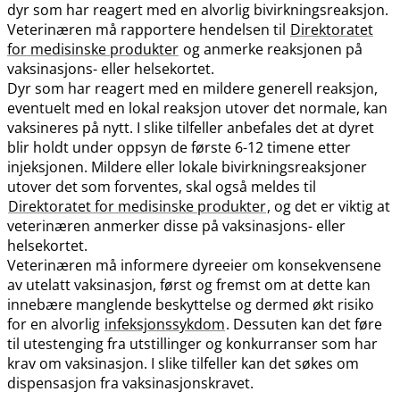
dyr som har reagert med en alvorlig bivirkningsreaksjon.
Veterinæren må rapportere hendelsen til
Direktoratet
for medisinske produkter
og anmerke reaksjonen på
vaksinasjons- eller helsekortet.
Dyr som har reagert med en mildere generell reaksjon,
eventuelt med en lokal reaksjon utover det normale, kan
vaksineres på nytt. I slike tilfeller anbefales det at dyret
blir holdt under oppsyn de første 6-12 timene etter
injeksjonen. Mildere eller lokale bivirkningsreaksjoner
utover det som forventes, skal også meldes til
Direktoratet for medisinske produkter
, og det er viktig at
veterinæren anmerker disse på vaksinasjons- eller
helsekortet.
Veterinæren må informere dyreeier om konsekvensene
av utelatt vaksinasjon, først og fremst om at dette kan
innebære manglende beskyttelse og dermed økt risiko
for en alvorlig
infeksjonssykdom
. Dessuten kan det føre
til utestenging fra utstillinger og konkurranser som har
krav om vaksinasjon. I slike tilfeller kan det søkes om
dispensasjon fra vaksinasjonskravet.