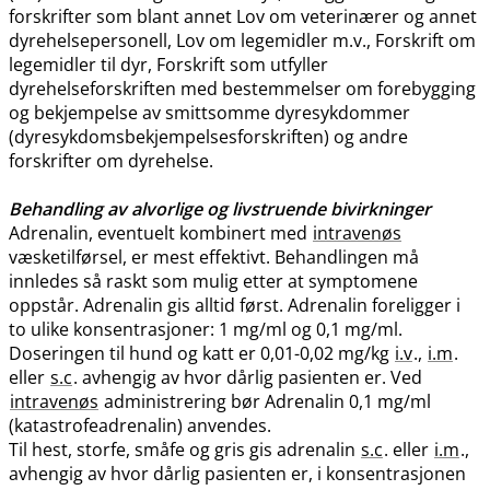
forskrifter som blant annet Lov om veterinærer og annet
dyrehelsepersonell, Lov om legemidler m.v., Forskrift om
legemidler til dyr, Forskrift som utfyller
dyrehelseforskriften med bestemmelser om forebygging
og bekjempelse av smittsomme dyresykdommer
(dyresykdomsbekjempelsesforskriften) og andre
forskrifter om dyrehelse.
Behandling av alvorlige og livstruende bivirkninger
Adrenalin, eventuelt kombinert med
intravenøs
væsketilførsel, er mest effektivt. Behandlingen må
innledes så raskt som mulig etter at symptomene
oppstår. Adrenalin gis alltid først. Adrenalin foreligger i
to ulike konsentrasjoner: 1 mg/ml og 0,1 mg​/​ml.
Doseringen til hund og katt er 0,01-0,02 mg/kg
i.v
.,
i.m
.
eller
s.c
. avhengig av hvor dårlig pasienten er. Ved
intravenøs
administrering bør Adrenalin 0,1 mg/ml
(katastrofeadrenalin) anvendes.
Til hest, storfe, småfe og gris gis adrenalin
s.c
. eller
i.m
.,
avhengig av hvor dårlig pasienten er, i konsentrasjonen