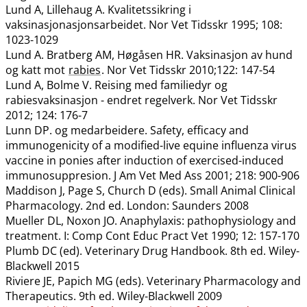
Lund A, Lillehaug A. Kvalitetssikring i
vaksinasjonasjonsarbeidet. Nor Vet Tidsskr 1995; 108:
1023-1029
Lund A. Bratberg AM, Høgåsen HR. Vaksinasjon av hund
og katt mot
rabies
. Nor Vet Tidsskr 2010;122: 147-54
Lund A, Bolme V. Reising med familiedyr og
rabiesvaksinasjon - endret regelverk. Nor Vet Tidsskr
2012; 124: 176-7
Lunn DP. og medarbeidere. Safety, efficacy and
immunogenicity of a modified-live equine influenza virus
vaccine in ponies after induction of exercised-induced
immunosuppresion. J Am Vet Med Ass 2001; 218: 900-906
Maddison J, Page S, Church D (eds). Small Animal Clinical
Pharmacology. 2nd ed. London: Saunders 2008
Mueller DL, Noxon JO. Anaphylaxis: pathophysiology and
treatment. I: Comp Cont Educ Pract Vet 1990; 12: 157-170
Plumb DC (ed). Veterinary Drug Handbook. 8th ed. Wiley-
Blackwell 2015
Riviere JE, Papich MG (eds). Veterinary Pharmacology and
Therapeutics. 9th ed. Wiley-Blackwell 2009