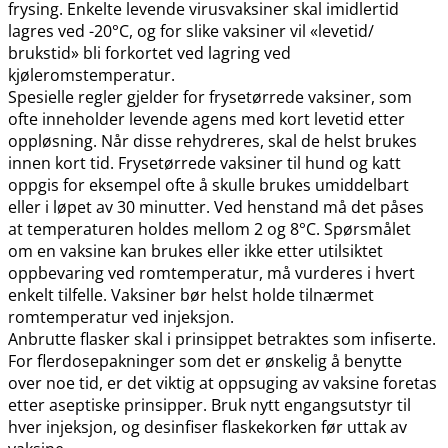
frysing. Enkelte levende virusvaksiner skal imidlertid
lagres ved -20°C, og for slike vaksiner vil «levetid​/​
brukstid» bli forkortet ved lagring ved
kjøleromstemperatur.
Spesielle regler gjelder for frysetørrede vaksiner, som
ofte inneholder levende agens med kort levetid etter
oppløsning. Når disse rehydreres, skal de helst brukes
innen kort tid. Frysetørrede vaksiner til hund og katt
oppgis for eksempel ofte å skulle brukes umiddelbart
eller i løpet av 30 minutter. Ved henstand må det påses
at temperaturen holdes mellom 2 og 8°C. Spørsmålet
om en vaksine kan brukes eller ikke etter utilsiktet
oppbevaring ved romtemperatur, må vurderes i hvert
enkelt tilfelle. Vaksiner bør helst holde tilnærmet
romtemperatur ved injeksjon.
Anbrutte flasker skal i prinsippet betraktes som infiserte.
For flerdosepakninger som det er ønskelig å benytte
over noe tid, er det viktig at oppsuging av vaksine foretas
etter aseptiske prinsipper. Bruk nytt engangsutstyr til
hver injeksjon, og desinfiser flaskekorken før uttak av