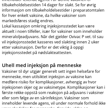
tilbakeholdelsestiden 14 dager for slakt. Se for øvrig
informasjon om tilbakeholdelsestider i preparatomtalen
for hver enkelt vaksine, da hvilke vaksiner som
markedsføres stadig endres.
Lokal kassasjon omkring injeksjonsstedet kan være
aktuelt i noen tilfeller, især for vaksiner som inneholder
mineraloljeadjuvans. Når det gjelder Ovivac P vet. til sau
vil injeksjonsstedet kasseres ved slakting innen 2 uker
etter vaksinasjon. Derfor er det viktig å oppgi
injeksjonsstedet på nødslakteattesten.
Uhell med injeksjon på menneske
Vaksiner til dyr utgjør generelt sett ingen helsefare for
menneske, men utilsiktet injeksjon av vaksine kan
medføre risiko for komplikasjoner, avhengig av hvor
injeksjonen skjer og av vaksinetype. Komplikasjoner kan i
første rekke oppstå som reaksjon på adjuvans i vaksiner
eller som følge av en sårinfeksjon. Vaksiner som
inneholder levende agens, vil under normale forhold ikke