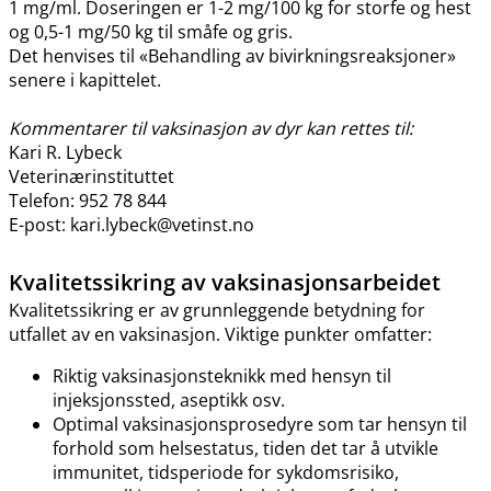
1 mg​/​ml. Doseringen er 1-2 mg/100 kg for storfe og hest
og 0,5-1 mg/50 kg til småfe og gris.
Det henvises til «Behandling av bivirkningsreaksjoner»
senere i kapittelet.
Kommentarer til vaksinasjon av dyr kan rettes til:
Kari R. Lybeck
Veterinærinstituttet
Telefon: 952 78 844
E-post: kari.lybeck@vetinst.no
Kvalitetssikring av vaksinasjonsarbeidet
Kvalitetssikring er av grunnleggende betydning for
utfallet av en vaksinasjon. Viktige punkter omfatter:
Riktig vaksinasjonsteknikk med hensyn til
injeksjonssted, aseptikk osv.
Optimal vaksinasjonsprosedyre som tar hensyn til
forhold som helsestatus, tiden det tar å utvikle
immunitet, tidsperiode for sykdomsrisiko,