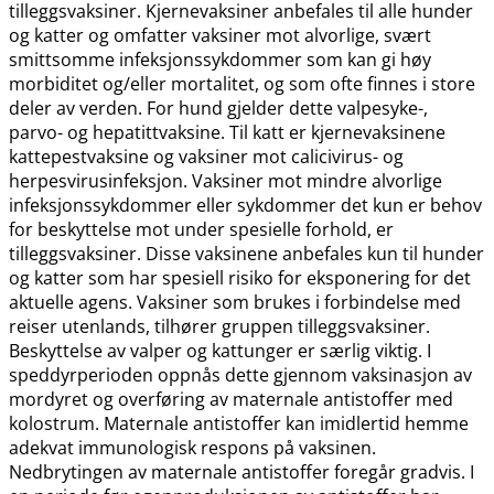
tilleggsvaksiner. Kjernevaksiner anbefales til alle hunder
og katter og omfatter vaksiner mot alvorlige, svært
smittsomme infeksjonssykdommer som kan gi høy
morbiditet og​/​eller mortalitet, og som ofte finnes i store
deler av verden. For hund gjelder dette valpesyke-,
parvo- og hepatittvaksine. Til katt er kjernevaksinene
kattepestvaksine og vaksiner mot calicivirus- og
herpesvirusinfeksjon. Vaksiner mot mindre alvorlige
infeksjonssykdommer eller sykdommer det kun er behov
for beskyttelse mot under spesielle forhold, er
tilleggsvaksiner. Disse vaksinene anbefales kun til hunder
og katter som har spesiell risiko for eksponering for det
aktuelle agens. Vaksiner som brukes i forbindelse med
reiser utenlands, tilhører gruppen tilleggsvaksiner.
Beskyttelse av valper og kattunger er særlig viktig. I
speddyrperioden oppnås dette gjennom vaksinasjon av
mordyret og overføring av maternale antistoffer med
kolostrum. Maternale antistoffer kan imidlertid hemme
adekvat immunologisk respons på vaksinen.
Nedbrytingen av maternale antistoffer foregår gradvis. I