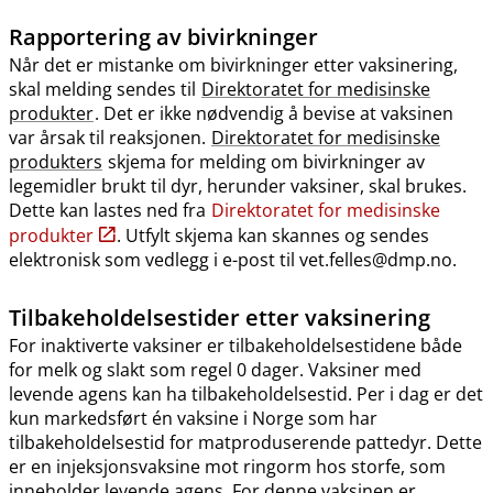
Rapportering av bivirkninger
Når det er mistanke om bivirkninger etter vaksinering,
skal melding sendes til
Direktoratet for medisinske
produkter
. Det er ikke nødvendig å bevise at vaksinen
var årsak til reaksjonen.
Direktoratet for medisinske
produkters
skjema for melding om bivirkninger av
legemidler brukt til dyr, herunder vaksiner, skal brukes.
Dette kan lastes ned fra
Direktoratet for medisinske
produkter
. Utfylt skjema kan skannes og sendes
elektronisk som vedlegg i e-post til vet.felles@dmp.no.
Tilbakeholdelsestider etter vaksinering
For inaktiverte vaksiner er tilbakeholdelsestidene både
for melk og slakt som regel 0 dager. Vaksiner med
levende agens kan ha tilbakeholdelsestid. Per i dag er det
kun markedsført én vaksine i Norge som har
tilbakeholdelsestid for matproduserende pattedyr. Dette
er en injeksjonsvaksine mot ringorm hos storfe, som
inneholder levende agens. For denne vaksinen er