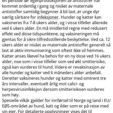
en periode før egenproduksjonen av antistoffer har
kommet ordentlig i gang og nivået av maternale
antistoffer samtidig begynner å bli lavt, er unge dyr
særlig sårbare for
infeksjoner
. Hunder og katter kan
vaksineres fra 7-8 ukers alder, og i visse tilfeller allerede
ved 6 ukers alder. En må imidlertid regne med redusert
effekt ved disse tidspunktene, og vaksineringen må
gjentas for å sikre tilfredsstillende beskyttelse. Ved ca. 12
ukers alder er nivået av maternale antistoffer generelt så
lavt at aktiv immunisering som oftest ikke vil hemmes.
Katter anses likevel ha behov for en ny dose ved 16 ukers
alder, noe som i visse tilfeller som ved økt smitterisiko,
også kan vurderes til hund. Videre er revaksinasjon av
alle hunder og katter ved 6 måneders alder anbefalt.
Deretter vaksineres hunder og katter med omtrent tre
års intervaller, eventuelt årlig mot calici- og
herpesvirusinfeksjon dersom smitterisikoen vurderes
som høy.
Spesielle vilkår gjelder for innførsel til Norge og land i EU​/​
EØS-området av hund, katt og ilder som er på reise med
sin eier. For detaljerte opplysninger vises det til