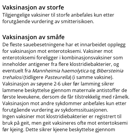
Vaksinasjon av storfe
Tilgjengelige vaksiner til storfe anbefales kun etter
forutgående vurdering av smitterisikoen.
Vaksinasjon av småfe
De fleste sauebesetningene har et innarbeidet opplegg
for vaksinasjon mot enterotoksemi. Vaksiner mot
enterotoksemi foreligger i kombinasjonsvaksiner som
inneholder antigener fra flere klostridiebakterier, og
eventuelt fra
Mannheimia haemolytica
og
Bibersteinia
trehalosi
(tidligere
Pasteurella
) (i samme vaksine).
Vaksinasjon av søyene 2-6 uker før lamming sikrer
lammene beskyttelse gjennom maternale antistoffer de
første leveukene, dersom de får tilstrekkelig med råmelk.
Vaksinasjon mot andre sykdommer anbefales kun etter
forutgående vurdering av sykdomssituasjonen.
Ingen vaksiner mot klostridiebakterier er registrert til
bruk på geit, men geit vaksineres ofte mot entertoksemi
før kjeing. Dette sikrer kjeene beskyttelse gjennom