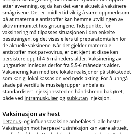
etter avvenning, og da kan det være aktuelt å vaksinere
smågrisene. Det er imidlertid viktig å være oppmerksom
på at maternale antistoffer kan hemme utviklingen av
aktiv immunitet hos grisungene. Tidspunktet for
vaksinering må tilpasses situasjonen i den enkelte
besetningen, og det vises ellers til preparatomtalen for
de aktuelle vaksinene. Når det gjelder maternale
antistoffer mot parvovirus, er det kjent at disse kan
persistere opp til 4-6 måneders alder. Vaksinering av
ungpurker innledes derfor fra 5,5-6 måneders alder.
Vaksinering kan medføre lokale reaksjoner på stikkstedet
som kan gi lokal kassasjon ved nødslakting. For å unngå
skade på verdifulle muskelgrupper, anbefales
standardisert injeksjonssted en håndsbredd bak øret,
både ved
intramuskulær
og
subkutan
injeksjon.
Vaksinasjon av hest
Tetanus
- og influensavaksine anbefales til alle hester.
Vaksinasjon mot herpesvirusinfeksjon kan være aktuelt,