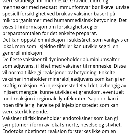
være skadelige for menneske. Gravide, eldre og
mennesker med nedsatt immunforsvar bør likevel utvise
spesiell forsiktighet ved bruk av vaksiner basert på
mikroorganismer med humanmedisinsk betydning. Det
vises til informasjon om forsiktighetsregler i
preparatomtalen for det enkelte preparat.
Det kan oppstå en
infeksjon
i stikksåret, som vanligvis er
lokal, men som i sjeldne tilfeller kan utvikle seg til en
generell
infeksjon
.
De fleste vaksiner til dyr inneholder aluminiumsalter
som adjuvans, i likhet med vaksiner til menneske. Disse
vil normalt ikke gi reaksjoner av betydning. Enkelte
vaksiner inneholder mineraloljeadjuvans som kan gi en
kraftig reaksjon. På injeksjonsstedet vil det, avhengig av
injisert mengde, kunne utvikles et granulom, eventuelt
med reaksjon i regionale lymfeknuter. Saponin kan i
noen tilfeller gi hevelse på injeksjonsstedet som kan
være sterkt kløende.
Vaksiner til fisk inneholder endotoksiner som kan gi
symptomer i form av lokal smerte, hevelse og stivhet.
Endotoksinbetinget reaksjon forsterkes ikke om en