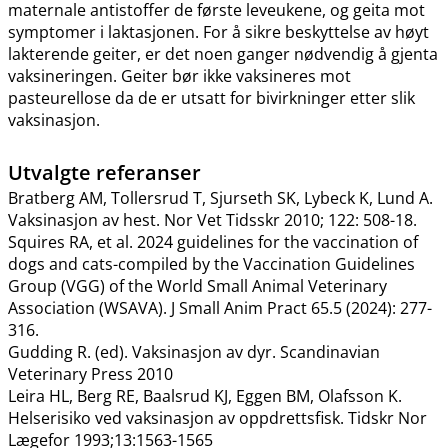
maternale antistoffer de første leveukene, og geita mot
symptomer i laktasjonen. For å sikre beskyttelse av høyt
lakterende geiter, er det noen ganger nødvendig å gjenta
vaksineringen. Geiter bør ikke vaksineres mot
pasteurellose da de er utsatt for bivirkninger etter slik
vaksinasjon.
Utvalgte referanser
Bratberg AM, Tollersrud T, Sjurseth SK, Lybeck K, Lund A.
Vaksinasjon av hest. Nor Vet Tidsskr 2010; 122: 508-18.
Squires RA, et al. 2024 guidelines for the vaccination of
dogs and cats-compiled by the Vaccination Guidelines
Group (VGG) of the World Small Animal Veterinary
Association (WSAVA). J Small Anim Pract 65.5 (2024): 277-
316.
Gudding R. (ed). Vaksinasjon av dyr. Scandinavian
Veterinary Press 2010
Leira HL, Berg RE, Baalsrud KJ, Eggen BM, Olafsson K.
Helserisiko ved vaksinasjon av oppdrettsfisk. Tidskr Nor
Lægefor 1993;13:1563-1565