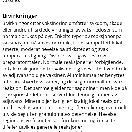
vaksine.
Bivirkninger
Bivirkninger etter vaksinering omfatter sykdom, skade
eller andre utilsiktede virkninger av vaksinedoser som
normalt brukes på dyr. Enkelte typer av reaksjoner på
vaksinasjon må anses normale, for eksempel lett lokal
smerte, moderat hevelse på stikkstedet og svak
temperaturstigning. Disse er vanligvis beskrevet i
preparatomtalen. Normale reaksjoner er forbigående.
Lokale reaksjoner etter vaksinering sees oftest ved bruk
av adjuvansholdige vaksiner. Aluminiumsalter benyttes
ofte i inaktiverte vaksiner, og disse gir normalt en svak
reaksjon. Det samme gjelder for saponiner, men kløe på
injeksjonsstedet er observert for denne gruppen av
adjuvans. Mineraloljer kan gi en kraftig lokal reaksjon,
med hevelse som kan holde seg i flere uker og eventuelt
utvikle seg til en granulomatøs betennelse. Hevelse i
regionale lymfeknuter kan forekomme, og i enkelte
tilfeller utvikles generelle reaksjoner.