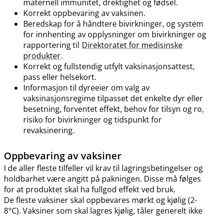
maternell immunitet, drektighet og fødsel.
Korrekt oppbevaring av vaksinen.
Beredskap for å håndtere bivirkninger, og system
for innhenting av opplysninger om bivirkninger og
rapportering til
Direktoratet for medisinske
produkter
.
Korrekt og fullstendig utfylt vaksinasjonsattest,
pass eller helsekort.
Informasjon til dyreeier om valg av
vaksinasjonsregime tilpasset det enkelte dyr eller
besetning, forventet effekt, behov for tilsyn og ro,
risiko for bivirkninger og tidspunkt for
revaksinering.
Oppbevaring av vaksiner
I de aller fleste tilfeller vil krav til lagringsbetingelser og
holdbarhet være angitt på pakningen. Disse må følges
for at produktet skal ha fullgod effekt ved bruk.
De fleste vaksiner skal oppbevares mørkt og kjølig (2-
8°C). Vaksiner som skal lagres kjølig, tåler generelt ikke