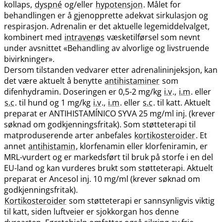
kollaps,
dyspné
og​/​eller
hypotensjon
. Målet for
behandlingen er å gjenopprette adekvat sirkulasjon og
respirasjon. Adrenalin er det aktuelle legemiddelvalget,
kombinert med
intravenøs
væsketilførsel som nevnt
under avsnittet «Behandling av alvorlige og livstruende
bivirkninger».
Dersom tilstanden vedvarer etter adrenalininjeksjon, kan
det være aktuelt å benytte
antihistaminer
som
difenhydramin. Doseringen er 0,5-2 mg/kg
i.v
.,
i.m
. eller
s.c
. til hund og 1 mg/kg
i.v
.,
i.m
. eller
s.c
. til katt. Aktuelt
preparat er ANTIHISTAMÍNICO SYVA 25 mg/ml inj. (krever
søknad om godkjenningsfritak). Som støtteterapi til
matproduserende arter anbefales
kortikosteroider
. Et
annet
antihistamin
, klorfenamin eller klorfeniramin, er
MRL-vurdert og er markedsført til bruk på storfe i en del
EU-land og kan vurderes brukt som støtteterapi. Aktuelt
preparat er Ancesol inj. 10 mg/ml (krever søknad om
godkjenningsfritak).
Kortikosteroider
som støtteterapi er sannsynligvis viktig
til katt, siden luftveier er sjokkorgan hos denne