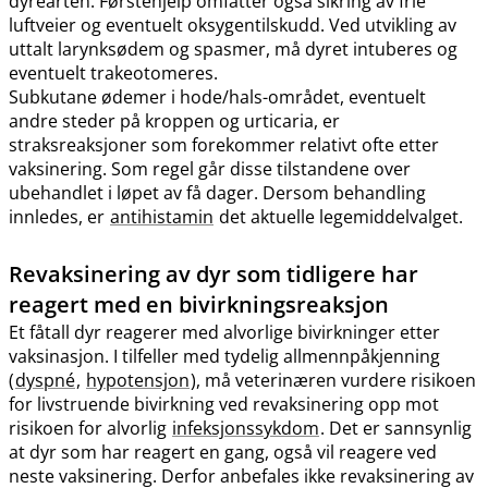
dyrearten. Førstehjelp omfatter også sikring av frie
luftveier og eventuelt oksygentilskudd. Ved utvikling av
uttalt larynksødem og spasmer, må dyret intuberes og
eventuelt trakeotomeres.
Subkutane ødemer i hode​/​hals-området, eventuelt
andre steder på kroppen og urticaria, er
straksreaksjoner som forekommer relativt ofte etter
vaksinering. Som regel går disse tilstandene over
ubehandlet i løpet av få dager. Dersom behandling
innledes, er
antihistamin
det aktuelle legemiddelvalget.
Revaksinering av dyr som tidligere har
reagert med en bivirkningsreaksjon
Et fåtall dyr reagerer med alvorlige bivirkninger etter
vaksinasjon. I tilfeller med tydelig allmennpåkjenning
(
dyspné
,
hypotensjon
), må veterinæren vurdere risikoen
for livstruende bivirkning ved revaksinering opp mot
risikoen for alvorlig
infeksjonssykdom
. Det er sannsynlig
at dyr som har reagert en gang, også vil reagere ved
neste vaksinering. Derfor anbefales ikke revaksinering av