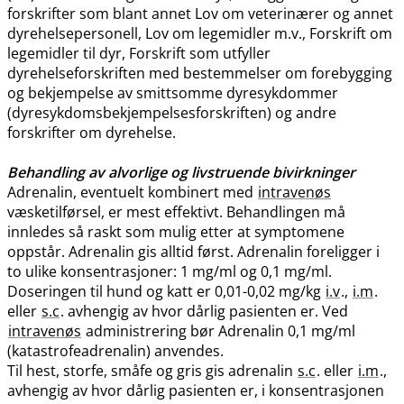
forskrifter som blant annet Lov om veterinærer og annet
dyrehelsepersonell, Lov om legemidler m.v., Forskrift om
legemidler til dyr, Forskrift som utfyller
dyrehelseforskriften med bestemmelser om forebygging
og bekjempelse av smittsomme dyresykdommer
(dyresykdomsbekjempelsesforskriften) og andre
forskrifter om dyrehelse.
Behandling av alvorlige og livstruende bivirkninger
Adrenalin, eventuelt kombinert med
intravenøs
væsketilførsel, er mest effektivt. Behandlingen må
innledes så raskt som mulig etter at symptomene
oppstår. Adrenalin gis alltid først. Adrenalin foreligger i
to ulike konsentrasjoner: 1 mg/ml og 0,1 mg​/​ml.
Doseringen til hund og katt er 0,01-0,02 mg/kg
i.v
.,
i.m
.
eller
s.c
. avhengig av hvor dårlig pasienten er. Ved
intravenøs
administrering bør Adrenalin 0,1 mg/ml
(katastrofeadrenalin) anvendes.
Til hest, storfe, småfe og gris gis adrenalin
s.c
. eller
i.m
.,
avhengig av hvor dårlig pasienten er, i konsentrasjonen