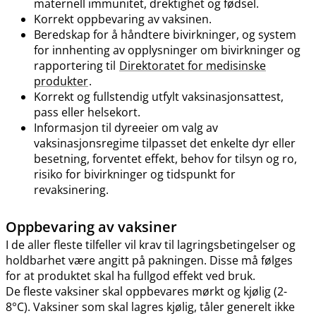
maternell immunitet, drektighet og fødsel.
Korrekt oppbevaring av vaksinen.
Beredskap for å håndtere bivirkninger, og system
for innhenting av opplysninger om bivirkninger og
rapportering til
Direktoratet for medisinske
produkter
.
Korrekt og fullstendig utfylt vaksinasjonsattest,
pass eller helsekort.
Informasjon til dyreeier om valg av
vaksinasjonsregime tilpasset det enkelte dyr eller
besetning, forventet effekt, behov for tilsyn og ro,
risiko for bivirkninger og tidspunkt for
revaksinering.
Oppbevaring av vaksiner
I de aller fleste tilfeller vil krav til lagringsbetingelser og
holdbarhet være angitt på pakningen. Disse må følges
for at produktet skal ha fullgod effekt ved bruk.
De fleste vaksiner skal oppbevares mørkt og kjølig (2-
8°C). Vaksiner som skal lagres kjølig, tåler generelt ikke