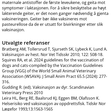
maternale antistoffer de første leveukene, og geita mot
symptomer i laktasjonen. For å sikre beskyttelse av høyt
lakterende geiter, er det noen ganger nødvendig å gjenta
vaksineringen. Geiter bør ikke vaksineres mot
pasteurellose da de er utsatt for bivirkninger etter slik
vaksinasjon.
Utvalgte referanser
Bratberg AM, Tollersrud T, Sjurseth SK, Lybeck K, Lund A.
Vaksinasjon av hest. Nor Vet Tidsskr 2010; 122: 508-18.
Squires RA, et al. 2024 guidelines for the vaccination of
dogs and cats-compiled by the Vaccination Guidelines
Group (VGG) of the World Small Animal Veterinary
Association (WSAVA). J Small Anim Pract 65.5 (2024): 277-
316.
Gudding R. (ed). Vaksinasjon av dyr. Scandinavian
Veterinary Press 2010
Leira HL, Berg RE, Baalsrud KJ, Eggen BM, Olafsson K.
Helserisiko ved vaksinasjon av oppdrettsfisk. Tidskr Nor
Lægefor 1993;13:1563-1565