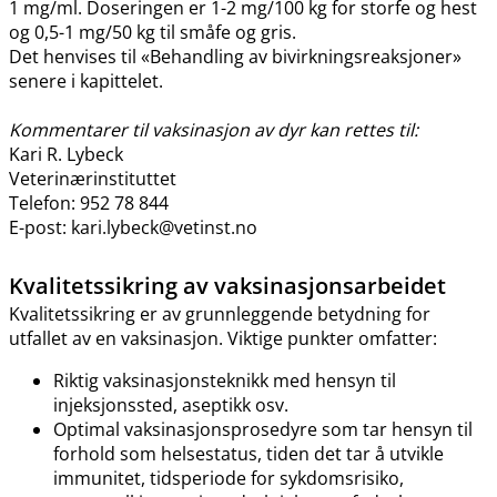
1 mg​/​ml. Doseringen er 1-2 mg/100 kg for storfe og hest
og 0,5-1 mg/50 kg til småfe og gris.
Det henvises til «Behandling av bivirkningsreaksjoner»
senere i kapittelet.
Kommentarer til vaksinasjon av dyr kan rettes til:
Kari R. Lybeck
Veterinærinstituttet
Telefon: 952 78 844
E-post: kari.lybeck@vetinst.no
Kvalitetssikring av vaksinasjonsarbeidet
Kvalitetssikring er av grunnleggende betydning for
utfallet av en vaksinasjon. Viktige punkter omfatter:
Riktig vaksinasjonsteknikk med hensyn til
injeksjonssted, aseptikk osv.
Optimal vaksinasjonsprosedyre som tar hensyn til
forhold som helsestatus, tiden det tar å utvikle
immunitet, tidsperiode for sykdomsrisiko,