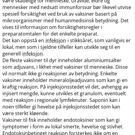
være skadelige for menneske. Gravide, eldre og
mennesker med nedsatt immunforsvar bør likevel utvise
spesiell forsiktighet ved bruk av vaksiner basert på
mikroorganismer med humanmedisinsk betydning. Det
vises til informasjon om forsiktighetsregler i
preparatomtalen for det enkelte preparat.
Det kan oppstå en
infeksjon
i stikksåret, som vanligvis er
lokal, men som i sjeldne tilfeller kan utvikle seg til en
generell
infeksjon
.
De fleste vaksiner til dyr inneholder aluminiumsalter
som adjuvans, i likhet med vaksiner til menneske. Disse
vil normalt ikke gi reaksjoner av betydning. Enkelte
vaksiner inneholder mineraloljeadjuvans som kan gi en
kraftig reaksjon. På injeksjonsstedet vil det, avhengig av
injisert mengde, kunne utvikles et granulom, eventuelt
med reaksjon i regionale lymfeknuter. Saponin kan i
noen tilfeller gi hevelse på injeksjonsstedet som kan
være sterkt kløende.
Vaksiner til fisk inneholder endotoksiner som kan gi
symptomer i form av lokal smerte, hevelse og stivhet.
Endotoksinbetinget reaksjon forsterkes ikke om en