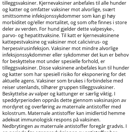
tilleggsvaksiner. Kjernevaksiner anbefales til alle hunder
og katter og omfatter vaksiner mot alvorlige, svært
smittsomme infeksjonssykdommer som kan gi høy
morbiditet og​/​eller mortalitet, og som ofte finnes i store
deler av verden. For hund gjelder dette valpesyke-,
parvo- og hepatittvaksine. Til katt er kjernevaksinene
kattepestvaksine og vaksiner mot calicivirus- og
herpesvirusinfeksjon. Vaksiner mot mindre alvorlige
infeksjonssykdommer eller sykdommer det kun er behov
for beskyttelse mot under spesielle forhold, er
tilleggsvaksiner. Disse vaksinene anbefales kun til hunder
og katter som har spesiell risiko for eksponering for det
aktuelle agens. Vaksiner som brukes i forbindelse med
reiser utenlands, tilhører gruppen tilleggsvaksiner.
Beskyttelse av valper og kattunger er særlig viktig. I
speddyrperioden oppnås dette gjennom vaksinasjon av
mordyret og overføring av maternale antistoffer med
kolostrum. Maternale antistoffer kan imidlertid hemme
adekvat immunologisk respons på vaksinen.
Nedbrytingen av maternale antistoffer foregår gradvis. I