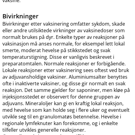
vaksine.
Bivirkninger
Bivirkninger etter vaksinering omfatter sykdom, skade
eller andre utilsiktede virkninger av vaksinedoser som
normalt brukes på dyr. Enkelte typer av reaksjoner på
vaksinasjon må anses normale, for eksempel lett lokal
smerte, moderat hevelse på stikkstedet og svak
temperaturstigning. Disse er vanligvis beskrevet i
preparatomtalen. Normale reaksjoner er forbigående.
Lokale reaksjoner etter vaksinering sees oftest ved bruk
av adjuvansholdige vaksiner. Aluminiumsalter benyttes
ofte i inaktiverte vaksiner, og disse gir normalt en svak
reaksjon. Det samme gjelder for saponiner, men kløe på
injeksjonsstedet er observert for denne gruppen av
adjuvans. Mineraloljer kan gi en kraftig lokal reaksjon,
med hevelse som kan holde seg i flere uker og eventuelt
utvikle seg til en granulomatøs betennelse. Hevelse i
regionale lymfeknuter kan forekomme, og i enkelte
tilfeller utvikles generelle reaksjoner.