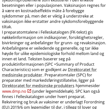
besetningen eller i populasjonen. Vaksinasjon regnes for
å være en kostnadseffektiv måte å forebygge
sykdommer på, men det er viktig å understreke at
vaksinasjon ikke erstatter andre sykdomsforebyggende
tiltak.
I preparatomtalene i Felleskatalogen (FK-tekst) gis
nøkkelinformasjon om indikasjoner, forsiktighetsregler,
bivirkninger og anbefalinger for grunn- og revaksinasjon.
Anbefalingene er veiledende og generelle, og tar ikke
høyde for ulike epidemiologiske forhold mellom land og
innen et land. Teksten baserer seg på
produktinformasjonen (SPC =Summary of Product
Characteristics) som er godkjent av
Direktoratet for
medisinske produkter
. Preparatomtaler (SPC) for
preparater med markedsføringstillatelse, ligger på
Direktoratet for medisinske produkters
hjemmesider
www.dmp.no
(under legemiddelsøk). SPC kan også
finnes i Felleskatalogen under hvert preparat.
Rekvirering og bruk av vaksiner er underlagt Forordning
(EU) 2019/6 om legemidler til dyr, i tillegg til lover og