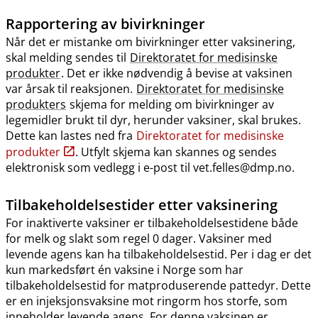
Rapportering av bivirkninger
Når det er mistanke om bivirkninger etter vaksinering,
skal melding sendes til
Direktoratet for medisinske
produkter
. Det er ikke nødvendig å bevise at vaksinen
var årsak til reaksjonen.
Direktoratet for medisinske
produkters
skjema for melding om bivirkninger av
legemidler brukt til dyr, herunder vaksiner, skal brukes.
Dette kan lastes ned fra
Direktoratet for medisinske
produkter
. Utfylt skjema kan skannes og sendes
elektronisk som vedlegg i e-post til vet.felles@dmp.no.
Tilbakeholdelsestider etter vaksinering
For inaktiverte vaksiner er tilbakeholdelsestidene både
for melk og slakt som regel 0 dager. Vaksiner med
levende agens kan ha tilbakeholdelsestid. Per i dag er det
kun markedsført én vaksine i Norge som har
tilbakeholdelsestid for matproduserende pattedyr. Dette
er en injeksjonsvaksine mot ringorm hos storfe, som
inneholder levende agens. For denne vaksinen er