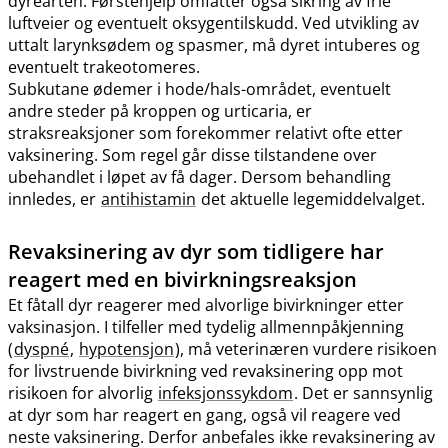
dyrearten. Førstehjelp omfatter også sikring av frie
luftveier og eventuelt oksygentilskudd. Ved utvikling av
uttalt larynksødem og spasmer, må dyret intuberes og
eventuelt trakeotomeres.
Subkutane ødemer i hode​/​hals-området, eventuelt
andre steder på kroppen og urticaria, er
straksreaksjoner som forekommer relativt ofte etter
vaksinering. Som regel går disse tilstandene over
ubehandlet i løpet av få dager. Dersom behandling
innledes, er
antihistamin
det aktuelle legemiddelvalget.
Revaksinering av dyr som tidligere har
reagert med en bivirkningsreaksjon
Et fåtall dyr reagerer med alvorlige bivirkninger etter
vaksinasjon. I tilfeller med tydelig allmennpåkjenning
(
dyspné
,
hypotensjon
), må veterinæren vurdere risikoen
for livstruende bivirkning ved revaksinering opp mot
risikoen for alvorlig
infeksjonssykdom
. Det er sannsynlig
at dyr som har reagert en gang, også vil reagere ved
neste vaksinering. Derfor anbefales ikke revaksinering av