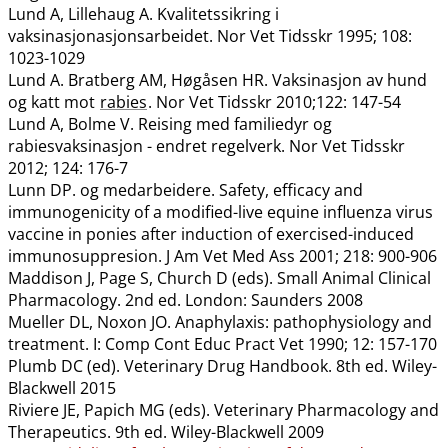
Lund A, Lillehaug A. Kvalitetssikring i
vaksinasjonasjonsarbeidet. Nor Vet Tidsskr 1995; 108:
1023-1029
Lund A. Bratberg AM, Høgåsen HR. Vaksinasjon av hund
og katt mot
rabies
. Nor Vet Tidsskr 2010;122: 147-54
Lund A, Bolme V. Reising med familiedyr og
rabiesvaksinasjon - endret regelverk. Nor Vet Tidsskr
2012; 124: 176-7
Lunn DP. og medarbeidere. Safety, efficacy and
immunogenicity of a modified-live equine influenza virus
vaccine in ponies after induction of exercised-induced
immunosuppresion. J Am Vet Med Ass 2001; 218: 900-906
Maddison J, Page S, Church D (eds). Small Animal Clinical
Pharmacology. 2nd ed. London: Saunders 2008
Mueller DL, Noxon JO. Anaphylaxis: pathophysiology and
treatment. I: Comp Cont Educ Pract Vet 1990; 12: 157-170
Plumb DC (ed). Veterinary Drug Handbook. 8th ed. Wiley-
Blackwell 2015
Riviere JE, Papich MG (eds). Veterinary Pharmacology and
Therapeutics. 9th ed. Wiley-Blackwell 2009