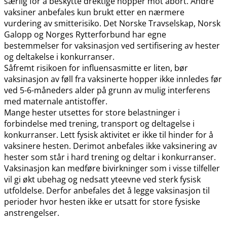
særlig for å beskytte drektige hopper mot abort. Andre
vaksiner anbefales kun brukt etter en nærmere
vurdering av smitterisiko. Det Norske Travselskap, Norsk
Galopp og Norges Rytterforbund har egne
bestemmelser for vaksinasjon ved sertifisering av hester
og deltakelse i konkurranser.
Såfremt risikoen for influensasmitte er liten, bør
vaksinasjon av føll fra vaksinerte hopper ikke innledes før
ved 5-6-måneders alder på grunn av mulig interferens
med maternale antistoffer.
Mange hester utsettes for store belastninger i
forbindelse med trening, transport og deltagelse i
konkurranser. Lett fysisk aktivitet er ikke til hinder for å
vaksinere hesten. Derimot anbefales ikke vaksinering av
hester som står i hard trening og deltar i konkurranser.
Vaksinasjon kan medføre bivirkninger som i visse tilfeller
vil gi økt ubehag og nedsatt yteevne ved sterk fysisk
utfoldelse. Derfor anbefales det å legge vaksinasjon til
perioder hvor hesten ikke er utsatt for store fysiske
anstrengelser.