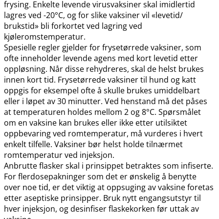
frysing. Enkelte levende virusvaksiner skal imidlertid
lagres ved -20°C, og for slike vaksiner vil «levetid​/​
brukstid» bli forkortet ved lagring ved
kjøleromstemperatur.
Spesielle regler gjelder for frysetørrede vaksiner, som
ofte inneholder levende agens med kort levetid etter
oppløsning. Når disse rehydreres, skal de helst brukes
innen kort tid. Frysetørrede vaksiner til hund og katt
oppgis for eksempel ofte å skulle brukes umiddelbart
eller i løpet av 30 minutter. Ved henstand må det påses
at temperaturen holdes mellom 2 og 8°C. Spørsmålet
om en vaksine kan brukes eller ikke etter utilsiktet
oppbevaring ved romtemperatur, må vurderes i hvert
enkelt tilfelle. Vaksiner bør helst holde tilnærmet
romtemperatur ved injeksjon.
Anbrutte flasker skal i prinsippet betraktes som infiserte.
For flerdosepakninger som det er ønskelig å benytte
over noe tid, er det viktig at oppsuging av vaksine foretas
etter aseptiske prinsipper. Bruk nytt engangsutstyr til
hver injeksjon, og desinfiser flaskekorken før uttak av