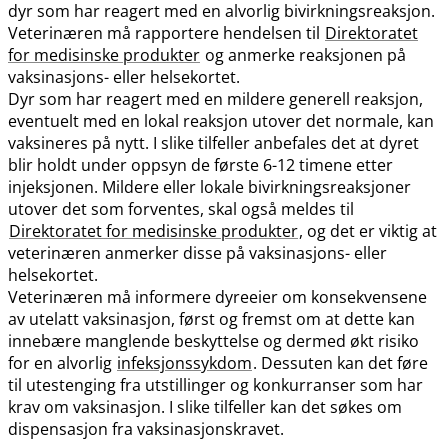
dyr som har reagert med en alvorlig bivirkningsreaksjon.
Veterinæren må rapportere hendelsen til
Direktoratet
for medisinske produkter
og anmerke reaksjonen på
vaksinasjons- eller helsekortet.
Dyr som har reagert med en mildere generell reaksjon,
eventuelt med en lokal reaksjon utover det normale, kan
vaksineres på nytt. I slike tilfeller anbefales det at dyret
blir holdt under oppsyn de første 6-12 timene etter
injeksjonen. Mildere eller lokale bivirkningsreaksjoner
utover det som forventes, skal også meldes til
Direktoratet for medisinske produkter
, og det er viktig at
veterinæren anmerker disse på vaksinasjons- eller
helsekortet.
Veterinæren må informere dyreeier om konsekvensene
av utelatt vaksinasjon, først og fremst om at dette kan
innebære manglende beskyttelse og dermed økt risiko
for en alvorlig
infeksjonssykdom
. Dessuten kan det føre
til utestenging fra utstillinger og konkurranser som har
krav om vaksinasjon. I slike tilfeller kan det søkes om
dispensasjon fra vaksinasjonskravet.