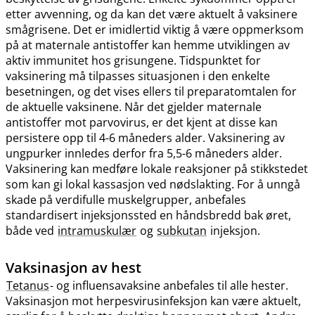
etter avvenning, og da kan det være aktuelt å vaksinere
smågrisene. Det er imidlertid viktig å være oppmerksom
på at maternale antistoffer kan hemme utviklingen av
aktiv immunitet hos grisungene. Tidspunktet for
vaksinering må tilpasses situasjonen i den enkelte
besetningen, og det vises ellers til preparatomtalen for
de aktuelle vaksinene. Når det gjelder maternale
antistoffer mot parvovirus, er det kjent at disse kan
persistere opp til 4-6 måneders alder. Vaksinering av
ungpurker innledes derfor fra 5,5-6 måneders alder.
Vaksinering kan medføre lokale reaksjoner på stikkstedet
som kan gi lokal kassasjon ved nødslakting. For å unngå
skade på verdifulle muskelgrupper, anbefales
standardisert injeksjonssted en håndsbredd bak øret,
både ved
intramuskulær
og
subkutan
injeksjon.
Vaksinasjon av hest
Tetanus
- og influensavaksine anbefales til alle hester.
Vaksinasjon mot herpesvirusinfeksjon kan være aktuelt,