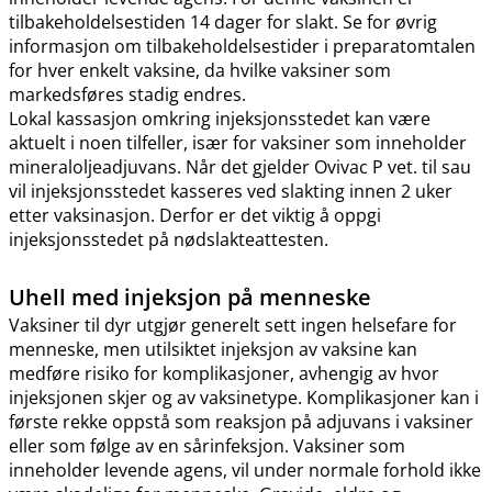
tilbakeholdelsestiden 14 dager for slakt. Se for øvrig
informasjon om tilbakeholdelsestider i preparatomtalen
for hver enkelt vaksine, da hvilke vaksiner som
markedsføres stadig endres.
Lokal kassasjon omkring injeksjonsstedet kan være
aktuelt i noen tilfeller, især for vaksiner som inneholder
mineraloljeadjuvans. Når det gjelder Ovivac P vet. til sau
vil injeksjonsstedet kasseres ved slakting innen 2 uker
etter vaksinasjon. Derfor er det viktig å oppgi
injeksjonsstedet på nødslakteattesten.
Uhell med injeksjon på menneske
Vaksiner til dyr utgjør generelt sett ingen helsefare for
menneske, men utilsiktet injeksjon av vaksine kan
medføre risiko for komplikasjoner, avhengig av hvor
injeksjonen skjer og av vaksinetype. Komplikasjoner kan i
første rekke oppstå som reaksjon på adjuvans i vaksiner
eller som følge av en sårinfeksjon. Vaksiner som
inneholder levende agens, vil under normale forhold ikke