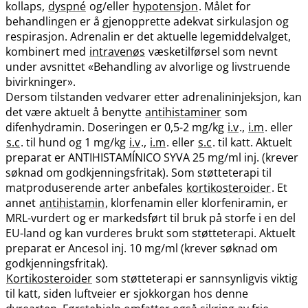
kollaps,
dyspné
og​/​eller
hypotensjon
. Målet for
behandlingen er å gjenopprette adekvat sirkulasjon og
respirasjon. Adrenalin er det aktuelle legemiddelvalget,
kombinert med
intravenøs
væsketilførsel som nevnt
under avsnittet «Behandling av alvorlige og livstruende
bivirkninger».
Dersom tilstanden vedvarer etter adrenalininjeksjon, kan
det være aktuelt å benytte
antihistaminer
som
difenhydramin. Doseringen er 0,5-2 mg/kg
i.v
.,
i.m
. eller
s.c
. til hund og 1 mg/kg
i.v
.,
i.m
. eller
s.c
. til katt. Aktuelt
preparat er ANTIHISTAMÍNICO SYVA 25 mg/ml inj. (krever
søknad om godkjenningsfritak). Som støtteterapi til
matproduserende arter anbefales
kortikosteroider
. Et
annet
antihistamin
, klorfenamin eller klorfeniramin, er
MRL-vurdert og er markedsført til bruk på storfe i en del
EU-land og kan vurderes brukt som støtteterapi. Aktuelt
preparat er Ancesol inj. 10 mg/ml (krever søknad om
godkjenningsfritak).
Kortikosteroider
som støtteterapi er sannsynligvis viktig
til katt, siden luftveier er sjokkorgan hos denne