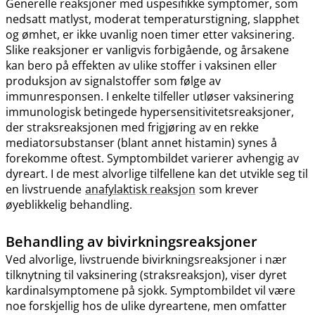
Generelle reaksjoner med uspesifikke symptomer, som
nedsatt matlyst, moderat temperaturstigning, slapphet
og ømhet, er ikke uvanlig noen timer etter vaksinering.
Slike reaksjoner er vanligvis forbigående, og årsakene
kan bero på effekten av ulike stoffer i vaksinen eller
produksjon av signalstoffer som følge av
immunresponsen. I enkelte tilfeller utløser vaksinering
immunologisk betingede hypersensitivitetsreaksjoner,
der straksreaksjonen med frigjøring av en rekke
mediatorsubstanser (blant annet histamin) synes å
forekomme oftest. Symptombildet varierer avhengig av
dyreart. I de mest alvorlige tilfellene kan det utvikle seg til
en livstruende
anafylaktisk reaksjon
som krever
øyeblikkelig behandling.
Behandling av bivirkningsreaksjoner
Ved alvorlige, livstruende bivirkningsreaksjoner i nær
tilknytning til vaksinering (straksreaksjon), viser dyret
kardinalsymptomene på sjokk. Symptombildet vil være
noe forskjellig hos de ulike dyreartene, men omfatter