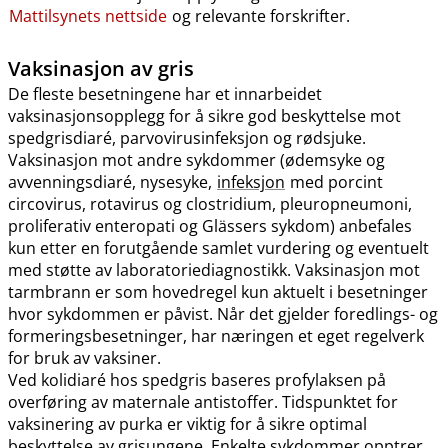
Mattilsynets nettside
og relevante forskrifter.
Vaksinasjon av gris
De fleste besetningene har et innarbeidet
vaksinasjonsopplegg for å sikre god beskyttelse mot
spedgrisdiaré, parvovirusinfeksjon og rødsjuke.
Vaksinasjon mot andre sykdommer (ødemsyke og
avvenningsdiaré, nysesyke,
infeksjon
med porcint
circovirus, rotavirus og clostridium, pleuropneumoni,
proliferativ enteropati og Glässers sykdom) anbefales
kun etter en forutgående samlet vurdering og eventuelt
med støtte av laboratoriediagnostikk. Vaksinasjon mot
tarmbrann er som hovedregel kun aktuelt i besetninger
hvor sykdommen er påvist. Når det gjelder foredlings- og
formeringsbesetninger, har næringen et eget regelverk
for bruk av vaksiner.
Ved kolidiaré hos spedgris baseres profylaksen på
overføring av maternale antistoffer. Tidspunktet for
vaksinering av purka er viktig for å sikre optimal
beskyttelse av grisungene. Enkelte sykdommer opptrer