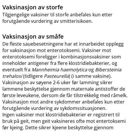
Vaksinasjon av storfe
Tilgjengelige vaksiner til storfe anbefales kun etter
forutgående vurdering av smitterisikoen.
Vaksinasjon av småfe
De fleste sauebesetningene har et innarbeidet opplegg
for vaksinasjon mot enterotoksemi. Vaksiner mot
enterotoksemi foreligger i kombinasjonsvaksiner som
inneholder antigener fra flere klostridiebakterier, og
eventuelt fra
Mannheimia haemolytica
og
Bibersteinia
trehalosi
(tidligere
Pasteurella
) (i samme vaksine).
Vaksinasjon av søyene 2-6 uker før lamming sikrer
lammene beskyttelse gjennom maternale antistoffer de
første leveukene, dersom de får tilstrekkelig med råmelk.
Vaksinasjon mot andre sykdommer anbefales kun etter
forutgående vurdering av sykdomssituasjonen.
Ingen vaksiner mot klostridiebakterier er registrert til
bruk på geit, men geit vaksineres ofte mot entertoksemi
før kjeing. Dette sikrer kjeene beskyttelse gjennom