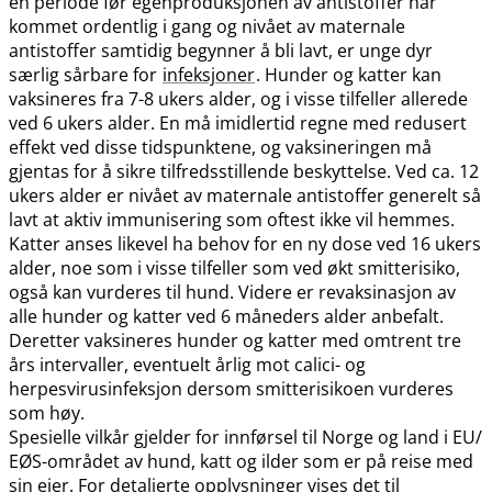
en periode før egenproduksjonen av antistoffer har
kommet ordentlig i gang og nivået av maternale
antistoffer samtidig begynner å bli lavt, er unge dyr
særlig sårbare for
infeksjoner
. Hunder og katter kan
vaksineres fra 7-8 ukers alder, og i visse tilfeller allerede
ved 6 ukers alder. En må imidlertid regne med redusert
effekt ved disse tidspunktene, og vaksineringen må
gjentas for å sikre tilfredsstillende beskyttelse. Ved ca. 12
ukers alder er nivået av maternale antistoffer generelt så
lavt at aktiv immunisering som oftest ikke vil hemmes.
Katter anses likevel ha behov for en ny dose ved 16 ukers
alder, noe som i visse tilfeller som ved økt smitterisiko,
også kan vurderes til hund. Videre er revaksinasjon av
alle hunder og katter ved 6 måneders alder anbefalt.
Deretter vaksineres hunder og katter med omtrent tre
års intervaller, eventuelt årlig mot calici- og
herpesvirusinfeksjon dersom smitterisikoen vurderes
som høy.
Spesielle vilkår gjelder for innførsel til Norge og land i EU​/​
EØS-området av hund, katt og ilder som er på reise med
sin eier. For detaljerte opplysninger vises det til