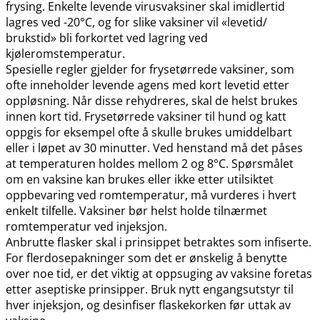
frysing. Enkelte levende virusvaksiner skal imidlertid
lagres ved -20°C, og for slike vaksiner vil «levetid​/​
brukstid» bli forkortet ved lagring ved
kjøleromstemperatur.
Spesielle regler gjelder for frysetørrede vaksiner, som
ofte inneholder levende agens med kort levetid etter
oppløsning. Når disse rehydreres, skal de helst brukes
innen kort tid. Frysetørrede vaksiner til hund og katt
oppgis for eksempel ofte å skulle brukes umiddelbart
eller i løpet av 30 minutter. Ved henstand må det påses
at temperaturen holdes mellom 2 og 8°C. Spørsmålet
om en vaksine kan brukes eller ikke etter utilsiktet
oppbevaring ved romtemperatur, må vurderes i hvert
enkelt tilfelle. Vaksiner bør helst holde tilnærmet
romtemperatur ved injeksjon.
Anbrutte flasker skal i prinsippet betraktes som infiserte.
For flerdosepakninger som det er ønskelig å benytte
over noe tid, er det viktig at oppsuging av vaksine foretas
etter aseptiske prinsipper. Bruk nytt engangsutstyr til
hver injeksjon, og desinfiser flaskekorken før uttak av