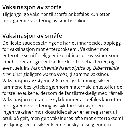
Vaksinasjon av storfe
Tilgjengelige vaksiner til storfe anbefales kun etter
forutgående vurdering av smitterisikoen.
Vaksinasjon av småfe
De fleste sauebesetningene har et innarbeidet opplegg
for vaksinasjon mot enterotoksemi. Vaksiner mot
enterotoksemi foreligger i kombinasjonsvaksiner som
inneholder antigener fra flere klostridiebakterier, og
eventuelt fra
Mannheimia haemolytica
og
Bibersteinia
trehalosi
(tidligere
Pasteurella
) (i samme vaksine).
Vaksinasjon av søyene 2-6 uker før lamming sikrer
lammene beskyttelse gjennom maternale antistoffer de
første leveukene, dersom de får tilstrekkelig med råmelk.
Vaksinasjon mot andre sykdommer anbefales kun etter
forutgående vurdering av sykdomssituasjonen.
Ingen vaksiner mot klostridiebakterier er registrert til
bruk på geit, men geit vaksineres ofte mot entertoksemi
før kjeing. Dette sikrer kjeene beskyttelse gjennom