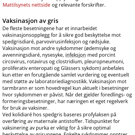
Mattilsynets nettside
og relevante forskrifter.
Vaksinasjon av gris
De fleste besetningene har et innarbeidet
vaksinasjonsopplegg for å sikre god beskyttelse mot
spedgrisdiaré, parvovirusinfeksjon og rødsjuke.
Vaksinasjon mot andre sykdommer (ødemsyke og
avvenningsdiaré, nysesyke,
infeksjon
med porcint
circovirus, rotavirus og clostridium, pleuropneumoni,
proliferativ enteropati og Glässers sykdom) anbefales
kun etter en forutgående samlet vurdering og eventuelt
med støtte av laboratoriediagnostikk. Vaksinasjon mot
tarmbrann er som hovedregel kun aktuelt i besetninger
hvor sykdommen er påvist. Når det gjelder foredlings- og
formeringsbesetninger, har næringen et eget regelverk
for bruk av vaksiner.
Ved kolidiaré hos spedgris baseres profylaksen på
overføring av maternale antistoffer. Tidspunktet for
vaksinering av purka er viktig for å sikre optimal
beskyttelse av grisungene. Enkelte sykdommer opptrer