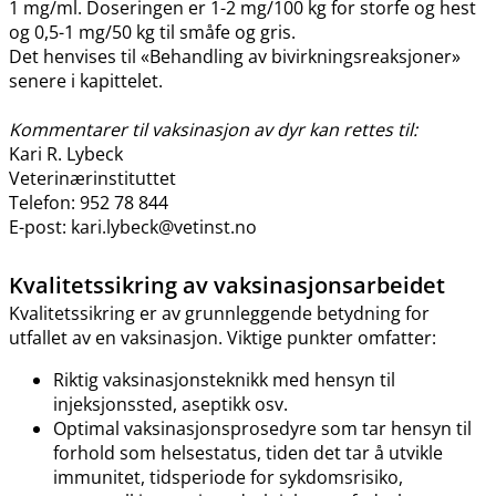
1 mg​/​ml. Doseringen er 1-2 mg/100 kg for storfe og hest
og 0,5-1 mg/50 kg til småfe og gris.
Det henvises til «Behandling av bivirkningsreaksjoner»
senere i kapittelet.
Kommentarer til vaksinasjon av dyr kan rettes til:
Kari R. Lybeck
Veterinærinstituttet
Telefon: 952 78 844
E-post: kari.lybeck@vetinst.no
Kvalitetssikring av vaksinasjonsarbeidet
Kvalitetssikring er av grunnleggende betydning for
utfallet av en vaksinasjon. Viktige punkter omfatter:
Riktig vaksinasjonsteknikk med hensyn til
injeksjonssted, aseptikk osv.
Optimal vaksinasjonsprosedyre som tar hensyn til
forhold som helsestatus, tiden det tar å utvikle
immunitet, tidsperiode for sykdomsrisiko,