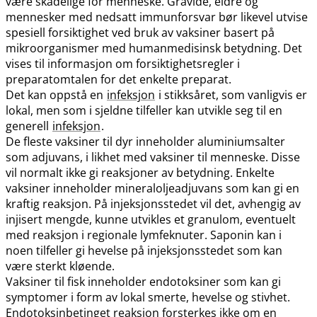
være skadelige for menneske. Gravide, eldre og
mennesker med nedsatt immunforsvar bør likevel utvise
spesiell forsiktighet ved bruk av vaksiner basert på
mikroorganismer med humanmedisinsk betydning. Det
vises til informasjon om forsiktighetsregler i
preparatomtalen for det enkelte preparat.
Det kan oppstå en
infeksjon
i stikksåret, som vanligvis er
lokal, men som i sjeldne tilfeller kan utvikle seg til en
generell
infeksjon
.
De fleste vaksiner til dyr inneholder aluminiumsalter
som adjuvans, i likhet med vaksiner til menneske. Disse
vil normalt ikke gi reaksjoner av betydning. Enkelte
vaksiner inneholder mineraloljeadjuvans som kan gi en
kraftig reaksjon. På injeksjonsstedet vil det, avhengig av
injisert mengde, kunne utvikles et granulom, eventuelt
med reaksjon i regionale lymfeknuter. Saponin kan i
noen tilfeller gi hevelse på injeksjonsstedet som kan
være sterkt kløende.
Vaksiner til fisk inneholder endotoksiner som kan gi
symptomer i form av lokal smerte, hevelse og stivhet.
Endotoksinbetinget reaksjon forsterkes ikke om en