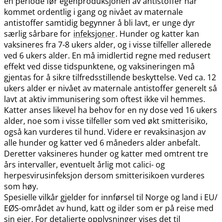
en periode før egenproduksjonen av antistoffer har
kommet ordentlig i gang og nivået av maternale
antistoffer samtidig begynner å bli lavt, er unge dyr
særlig sårbare for
infeksjoner
. Hunder og katter kan
vaksineres fra 7-8 ukers alder, og i visse tilfeller allerede
ved 6 ukers alder. En må imidlertid regne med redusert
effekt ved disse tidspunktene, og vaksineringen må
gjentas for å sikre tilfredsstillende beskyttelse. Ved ca. 12
ukers alder er nivået av maternale antistoffer generelt så
lavt at aktiv immunisering som oftest ikke vil hemmes.
Katter anses likevel ha behov for en ny dose ved 16 ukers
alder, noe som i visse tilfeller som ved økt smitterisiko,
også kan vurderes til hund. Videre er revaksinasjon av
alle hunder og katter ved 6 måneders alder anbefalt.
Deretter vaksineres hunder og katter med omtrent tre
års intervaller, eventuelt årlig mot calici- og
herpesvirusinfeksjon dersom smitterisikoen vurderes
som høy.
Spesielle vilkår gjelder for innførsel til Norge og land i EU​/​
EØS-området av hund, katt og ilder som er på reise med
sin eier. For detaljerte opplysninger vises det til