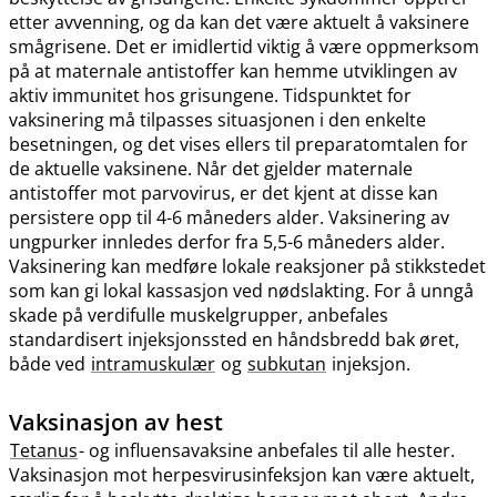
etter avvenning, og da kan det være aktuelt å vaksinere
smågrisene. Det er imidlertid viktig å være oppmerksom
på at maternale antistoffer kan hemme utviklingen av
aktiv immunitet hos grisungene. Tidspunktet for
vaksinering må tilpasses situasjonen i den enkelte
besetningen, og det vises ellers til preparatomtalen for
de aktuelle vaksinene. Når det gjelder maternale
antistoffer mot parvovirus, er det kjent at disse kan
persistere opp til 4-6 måneders alder. Vaksinering av
ungpurker innledes derfor fra 5,5-6 måneders alder.
Vaksinering kan medføre lokale reaksjoner på stikkstedet
som kan gi lokal kassasjon ved nødslakting. For å unngå
skade på verdifulle muskelgrupper, anbefales
standardisert injeksjonssted en håndsbredd bak øret,
både ved
intramuskulær
og
subkutan
injeksjon.
Vaksinasjon av hest
Tetanus
- og influensavaksine anbefales til alle hester.
Vaksinasjon mot herpesvirusinfeksjon kan være aktuelt,