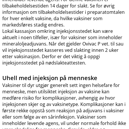
tilbakeholdelsestiden 14 dager for slakt. Se for øvrig
informasjon om tilbakeholdelsestider i preparatomtalen
for hver enkelt vaksine, da hvilke vaksiner som
markedsføres stadig endres.
Lokal kassasjon omkring injeksjonsstedet kan være
aktuelt i noen tilfeller, især for vaksiner som inneholder
mineraloljeadjuvans. Når det gjelder Ovivac P vet. til sau
vil injeksjonsstedet kasseres ved slakting innen 2 uker
etter vaksinasjon. Derfor er det viktig å oppgi
injeksjonsstedet på nødslakteattesten.
Uhell med injeksjon på menneske
Vaksiner til dyr utgjør generelt sett ingen helsefare for
menneske, men utilsiktet injeksjon av vaksine kan
medføre risiko for komplikasjoner, avhengig av hvor
injeksjonen skjer og av vaksinetype. Komplikasjoner kan i
første rekke oppstå som reaksjon på adjuvans i vaksiner
eller som følge av en sårinfeksjon. Vaksiner som
inneholder levende agens, vil under normale forhold ikke