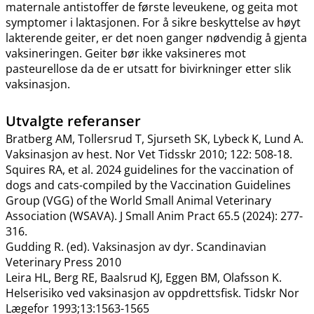
maternale antistoffer de første leveukene, og geita mot
symptomer i laktasjonen. For å sikre beskyttelse av høyt
lakterende geiter, er det noen ganger nødvendig å gjenta
vaksineringen. Geiter bør ikke vaksineres mot
pasteurellose da de er utsatt for bivirkninger etter slik
vaksinasjon.
Utvalgte referanser
Bratberg AM, Tollersrud T, Sjurseth SK, Lybeck K, Lund A.
Vaksinasjon av hest. Nor Vet Tidsskr 2010; 122: 508-18.
Squires RA, et al. 2024 guidelines for the vaccination of
dogs and cats-compiled by the Vaccination Guidelines
Group (VGG) of the World Small Animal Veterinary
Association (WSAVA). J Small Anim Pract 65.5 (2024): 277-
316.
Gudding R. (ed). Vaksinasjon av dyr. Scandinavian
Veterinary Press 2010
Leira HL, Berg RE, Baalsrud KJ, Eggen BM, Olafsson K.
Helserisiko ved vaksinasjon av oppdrettsfisk. Tidskr Nor
Lægefor 1993;13:1563-1565