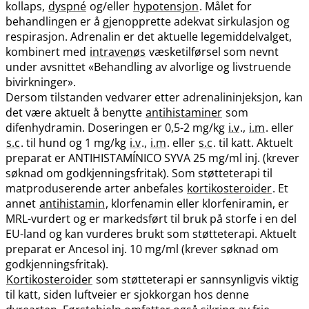
kollaps,
dyspné
og​/​eller
hypotensjon
. Målet for
behandlingen er å gjenopprette adekvat sirkulasjon og
respirasjon. Adrenalin er det aktuelle legemiddelvalget,
kombinert med
intravenøs
væsketilførsel som nevnt
under avsnittet «Behandling av alvorlige og livstruende
bivirkninger».
Dersom tilstanden vedvarer etter adrenalininjeksjon, kan
det være aktuelt å benytte
antihistaminer
som
difenhydramin. Doseringen er 0,5-2 mg/kg
i.v
.,
i.m
. eller
s.c
. til hund og 1 mg/kg
i.v
.,
i.m
. eller
s.c
. til katt. Aktuelt
preparat er ANTIHISTAMÍNICO SYVA 25 mg/ml inj. (krever
søknad om godkjenningsfritak). Som støtteterapi til
matproduserende arter anbefales
kortikosteroider
. Et
annet
antihistamin
, klorfenamin eller klorfeniramin, er
MRL-vurdert og er markedsført til bruk på storfe i en del
EU-land og kan vurderes brukt som støtteterapi. Aktuelt
preparat er Ancesol inj. 10 mg/ml (krever søknad om
godkjenningsfritak).
Kortikosteroider
som støtteterapi er sannsynligvis viktig
til katt, siden luftveier er sjokkorgan hos denne