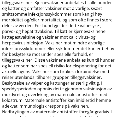
tilleggsvaksiner. Kjernevaksiner anbefales til alle hunder
og katter og omfatter vaksiner mot alvorlige, svært
smittsomme infeksjonssykdommer som kan gi høy
morbiditet og​/​eller mortalitet, og som ofte finnes i store
deler av verden. For hund gjelder dette valpesyke-,
parvo- og hepatittvaksine. Til katt er kjernevaksinene
kattepestvaksine og vaksiner mot calicivirus- og
herpesvirusinfeksjon. Vaksiner mot mindre alvorlige
infeksjonssykdommer eller sykdommer det kun er behov
for beskyttelse mot under spesielle forhold, er
tilleggsvaksiner. Disse vaksinene anbefales kun til hunder
og katter som har spesiell risiko for eksponering for det
aktuelle agens. Vaksiner som brukes i forbindelse med
reiser utenlands, tilhører gruppen tilleggsvaksiner.
Beskyttelse av valper og kattunger er særlig viktig. I
speddyrperioden oppnås dette gjennom vaksinasjon av
mordyret og overføring av maternale antistoffer med
kolostrum. Maternale antistoffer kan imidlertid hemme
adekvat immunologisk respons på vaksinen.
Nedbrytingen av maternale antistoffer foregår gradvis. I