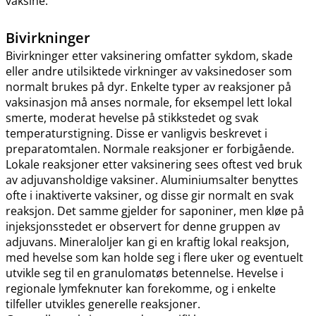
vaksine.
Bivirkninger
Bivirkninger etter vaksinering omfatter sykdom, skade
eller andre utilsiktede virkninger av vaksinedoser som
normalt brukes på dyr. Enkelte typer av reaksjoner på
vaksinasjon må anses normale, for eksempel lett lokal
smerte, moderat hevelse på stikkstedet og svak
temperaturstigning. Disse er vanligvis beskrevet i
preparatomtalen. Normale reaksjoner er forbigående.
Lokale reaksjoner etter vaksinering sees oftest ved bruk
av adjuvansholdige vaksiner. Aluminiumsalter benyttes
ofte i inaktiverte vaksiner, og disse gir normalt en svak
reaksjon. Det samme gjelder for saponiner, men kløe på
injeksjonsstedet er observert for denne gruppen av
adjuvans. Mineraloljer kan gi en kraftig lokal reaksjon,
med hevelse som kan holde seg i flere uker og eventuelt
utvikle seg til en granulomatøs betennelse. Hevelse i
regionale lymfeknuter kan forekomme, og i enkelte
tilfeller utvikles generelle reaksjoner.