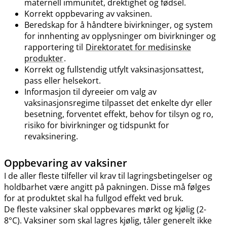
maternell immunitet, drektighet og fødsel.
Korrekt oppbevaring av vaksinen.
Beredskap for å håndtere bivirkninger, og system
for innhenting av opplysninger om bivirkninger og
rapportering til
Direktoratet for medisinske
produkter
.
Korrekt og fullstendig utfylt vaksinasjonsattest,
pass eller helsekort.
Informasjon til dyreeier om valg av
vaksinasjonsregime tilpasset det enkelte dyr eller
besetning, forventet effekt, behov for tilsyn og ro,
risiko for bivirkninger og tidspunkt for
revaksinering.
Oppbevaring av vaksiner
I de aller fleste tilfeller vil krav til lagringsbetingelser og
holdbarhet være angitt på pakningen. Disse må følges
for at produktet skal ha fullgod effekt ved bruk.
De fleste vaksiner skal oppbevares mørkt og kjølig (2-
8°C). Vaksiner som skal lagres kjølig, tåler generelt ikke