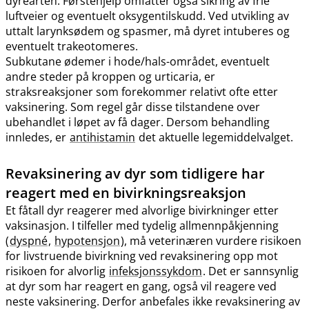
dyrearten. Førstehjelp omfatter også sikring av frie
luftveier og eventuelt oksygentilskudd. Ved utvikling av
uttalt larynksødem og spasmer, må dyret intuberes og
eventuelt trakeotomeres.
Subkutane ødemer i hode​/​hals-området, eventuelt
andre steder på kroppen og urticaria, er
straksreaksjoner som forekommer relativt ofte etter
vaksinering. Som regel går disse tilstandene over
ubehandlet i løpet av få dager. Dersom behandling
innledes, er
antihistamin
det aktuelle legemiddelvalget.
Revaksinering av dyr som tidligere har
reagert med en bivirkningsreaksjon
Et fåtall dyr reagerer med alvorlige bivirkninger etter
vaksinasjon. I tilfeller med tydelig allmennpåkjenning
(
dyspné
,
hypotensjon
), må veterinæren vurdere risikoen
for livstruende bivirkning ved revaksinering opp mot
risikoen for alvorlig
infeksjonssykdom
. Det er sannsynlig
at dyr som har reagert en gang, også vil reagere ved
neste vaksinering. Derfor anbefales ikke revaksinering av