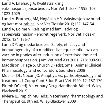
Lund A, Lillehaug A. Kvalitetssikring i
vaksinasjonasjonsarbeidet. Nor Vet Tidsskr 1995; 108:
1023-1029
Lund A. Bratberg AM, Høgåsen HR. Vaksinasjon av hund
og katt mot
rabies
. Nor Vet Tidsskr 2010;122: 147-54
Lund A, Bolme V. Reising med familiedyr og
rabiesvaksinasjon - endret regelverk. Nor Vet Tidsskr
2012; 124: 176-7
Lunn DP. og medarbeidere. Safety, efficacy and
immunogenicity of a modified-live equine influenza virus
vaccine in ponies after induction of exercised-induced
immunosuppresion. J Am Vet Med Ass 2001; 218: 900-906
Maddison J, Page S, Church D (eds). Small Animal Clinical
Pharmacology. 2nd ed. London: Saunders 2008
Mueller DL, Noxon JO. Anaphylaxis: pathophysiology and
treatment. I: Comp Cont Educ Pract Vet 1990; 12: 157-170
Plumb DC (ed). Veterinary Drug Handbook. 8th ed. Wiley-
Blackwell 2015
Riviere JE, Papich MG (eds). Veterinary Pharmacology and
Therapeutics. 9th ed. Wiley-Blackwell 2009