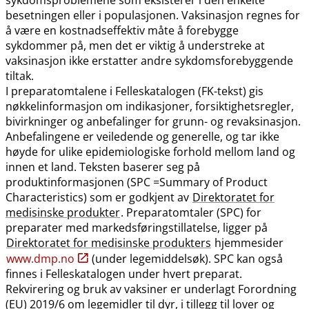
besetningen eller i populasjonen. Vaksinasjon regnes for
å være en kostnadseffektiv måte å forebygge
sykdommer på, men det er viktig å understreke at
vaksinasjon ikke erstatter andre sykdomsforebyggende
tiltak.
I preparatomtalene i Felleskatalogen (FK-tekst) gis
nøkkelinformasjon om indikasjoner, forsiktighetsregler,
bivirkninger og anbefalinger for grunn- og revaksinasjon.
Anbefalingene er veiledende og generelle, og tar ikke
høyde for ulike epidemiologiske forhold mellom land og
innen et land. Teksten baserer seg på
produktinformasjonen (SPC =Summary of Product
Characteristics) som er godkjent av
Direktoratet for
medisinske produkter
. Preparatomtaler (SPC) for
preparater med markedsføringstillatelse, ligger på
Direktoratet for medisinske produkters
hjemmesider
www.dmp.no
(under legemiddelsøk). SPC kan også
finnes i Felleskatalogen under hvert preparat.
Rekvirering og bruk av vaksiner er underlagt Forordning
(EU) 2019/6 om legemidler til dyr, i tillegg til lover og