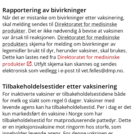
Rapportering av bivirkninger
Når det er mistanke om bivirkninger etter vaksinering,
skal melding sendes til
Direktoratet for medisinske
produkter
. Det er ikke nødvendig å bevise at vaksinen
var årsak til reaksjonen.
Direktoratet for medisinske
produkters
skjema for melding om bivirkninger av
legemidler brukt til dyr, herunder vaksiner, skal brukes.
Dette kan lastes ned fra
Direktoratet for medisinske
produkter
. Utfylt skjema kan skannes og sendes
elektronisk som vedlegg i e-post til vet.felles@dmp.no.
Tilbakeholdelsestider etter vaksinering
For inaktiverte vaksiner er tilbakeholdelsestidene både
for melk og slakt som regel 0 dager. Vaksiner med
levende agens kan ha tilbakeholdelsestid. Per i dag er det
kun markedsført én vaksine i Norge som har
tilbakeholdelsestid for matproduserende pattedyr. Dette
er en injeksjonsvaksine mot ringorm hos storfe, som
inneholder levende agens. For denne vaksinen er