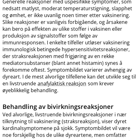
Generelle reaksjoner med uspesifikke symptomer, som
nedsatt matlyst, moderat temperaturstigning, slapphet
og ømhet, er ikke uvanlig noen timer etter vaksinering.
Slike reaksjoner er vanligvis forbigående, og årsakene
kan bero på effekten av ulike stoffer i vaksinen eller
produksjon av signalstoffer som følge av
immunresponsen. I enkelte tilfeller utløser vaksinering
immunologisk betingede hypersensitivitetsreaksjoner,
der straksreaksjonen med frigjøring av en rekke
mediatorsubstanser (blant annet histamin) synes å
forekomme oftest. Symptombildet varierer avhengig av
dyreart. I de mest alvorlige tilfellene kan det utvikle seg til
en livstruende
anafylaktisk reaksjon
som krever
øyeblikkelig behandling.
Behandling av bivirkningsreaksjoner
Ved alvorlige, livstruende bivirkningsreaksjoner i nær
tilknytning til vaksinering (straksreaksjon), viser dyret
kardinalsymptomene på sjokk. Symptombildet vil være
noe forskjellig hos de ulike dyreartene, men omfatter