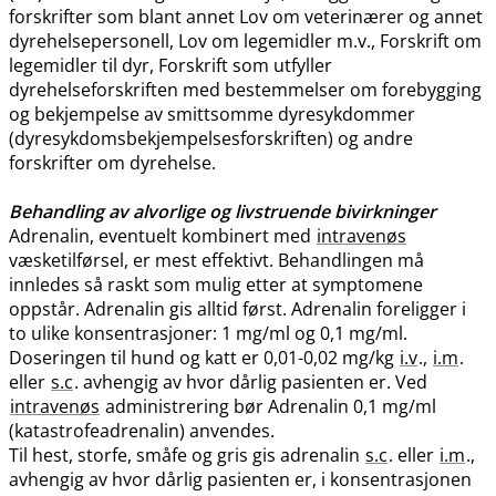
forskrifter som blant annet Lov om veterinærer og annet
dyrehelsepersonell, Lov om legemidler m.v., Forskrift om
legemidler til dyr, Forskrift som utfyller
dyrehelseforskriften med bestemmelser om forebygging
og bekjempelse av smittsomme dyresykdommer
(dyresykdomsbekjempelsesforskriften) og andre
forskrifter om dyrehelse.
Behandling av alvorlige og livstruende bivirkninger
Adrenalin, eventuelt kombinert med
intravenøs
væsketilførsel, er mest effektivt. Behandlingen må
innledes så raskt som mulig etter at symptomene
oppstår. Adrenalin gis alltid først. Adrenalin foreligger i
to ulike konsentrasjoner: 1 mg/ml og 0,1 mg​/​ml.
Doseringen til hund og katt er 0,01-0,02 mg/kg
i.v
.,
i.m
.
eller
s.c
. avhengig av hvor dårlig pasienten er. Ved
intravenøs
administrering bør Adrenalin 0,1 mg/ml
(katastrofeadrenalin) anvendes.
Til hest, storfe, småfe og gris gis adrenalin
s.c
. eller
i.m
.,
avhengig av hvor dårlig pasienten er, i konsentrasjonen