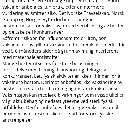
særlig for å beskytte drektige hopper mot abort. Andre
vaksiner anbefales kun brukt etter en nærmere
vurdering av smitterisiko. Det Norske Travselskap, Norsk
Galopp og Norges Rytterforbund har egne
bestemmelser for vaksinasjon ved sertifisering av hester
og deltakelse i konkurranser.
Såfremt risikoen for influensasmitte er liten, bør
vaksinasjon av føll fra vaksinerte hopper ikke innledes før
ved 5-6-måneders alder på grunn av mulig interferens
med maternale antistoffer.
Mange hester utsettes for store belastninger i
forbindelse med trening, transport og deltagelse i
konkurranser. Lett fysisk aktivitet er ikke til hinder for å
vaksinere hesten. Derimot anbefales ikke vaksinering av
hester som står i hard trening og deltar i konkurranser.
Vaksinasjon kan medføre bivirkninger som i visse tilfeller
vil gi økt ubehag og nedsatt yteevne ved sterk fysisk
utfoldelse. Derfor anbefales det å legge vaksinasjon til
perioder hvor hesten ikke er utsatt for store fysiske
anstrengelser.