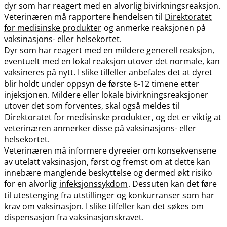
dyr som har reagert med en alvorlig bivirkningsreaksjon.
Veterinæren må rapportere hendelsen til
Direktoratet
for medisinske produkter
og anmerke reaksjonen på
vaksinasjons- eller helsekortet.
Dyr som har reagert med en mildere generell reaksjon,
eventuelt med en lokal reaksjon utover det normale, kan
vaksineres på nytt. I slike tilfeller anbefales det at dyret
blir holdt under oppsyn de første 6-12 timene etter
injeksjonen. Mildere eller lokale bivirkningsreaksjoner
utover det som forventes, skal også meldes til
Direktoratet for medisinske produkter
, og det er viktig at
veterinæren anmerker disse på vaksinasjons- eller
helsekortet.
Veterinæren må informere dyreeier om konsekvensene
av utelatt vaksinasjon, først og fremst om at dette kan
innebære manglende beskyttelse og dermed økt risiko
for en alvorlig
infeksjonssykdom
. Dessuten kan det føre
til utestenging fra utstillinger og konkurranser som har
krav om vaksinasjon. I slike tilfeller kan det søkes om
dispensasjon fra vaksinasjonskravet.