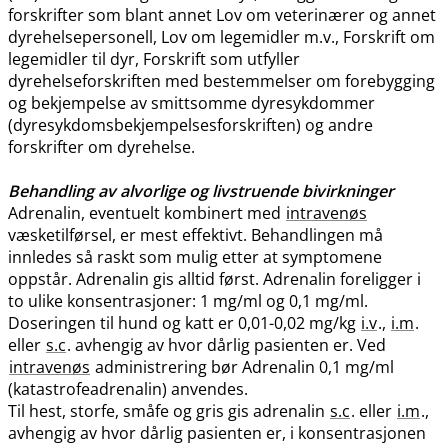
forskrifter som blant annet Lov om veterinærer og annet
dyrehelsepersonell, Lov om legemidler m.v., Forskrift om
legemidler til dyr, Forskrift som utfyller
dyrehelseforskriften med bestemmelser om forebygging
og bekjempelse av smittsomme dyresykdommer
(dyresykdomsbekjempelsesforskriften) og andre
forskrifter om dyrehelse.
Behandling av alvorlige og livstruende bivirkninger
Adrenalin, eventuelt kombinert med
intravenøs
væsketilførsel, er mest effektivt. Behandlingen må
innledes så raskt som mulig etter at symptomene
oppstår. Adrenalin gis alltid først. Adrenalin foreligger i
to ulike konsentrasjoner: 1 mg/ml og 0,1 mg​/​ml.
Doseringen til hund og katt er 0,01-0,02 mg/kg
i.v
.,
i.m
.
eller
s.c
. avhengig av hvor dårlig pasienten er. Ved
intravenøs
administrering bør Adrenalin 0,1 mg/ml
(katastrofeadrenalin) anvendes.
Til hest, storfe, småfe og gris gis adrenalin
s.c
. eller
i.m
.,
avhengig av hvor dårlig pasienten er, i konsentrasjonen