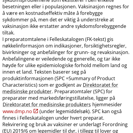
besetningen eller i populasjonen. Vaksinasjon regnes for
å være en kostnadseffektiv måte å forebygge
sykdommer på, men det er viktig å understreke at
vaksinasjon ikke erstatter andre sykdomsforebyggende
tiltak.
I preparatomtalene i Felleskatalogen (FK-tekst) gis
nøkkelinformasjon om indikasjoner, forsiktighetsregler,
bivirkninger og anbefalinger for grunn- og revaksinasjon.
Anbefalingene er veiledende og generelle, og tar ikke
høyde for ulike epidemiologiske forhold mellom land og
innen et land. Teksten baserer seg på
produktinformasjonen (SPC =Summary of Product
Characteristics) som er godkjent av
Direktoratet for
medisinske produkter
. Preparatomtaler (SPC) for
preparater med markedsføringstillatelse, ligger på
Direktoratet for medisinske produkters
hjemmesider
www.dmp.no
(under legemiddelsøk). SPC kan også
finnes i Felleskatalogen under hvert preparat.
Rekvirering og bruk av vaksiner er underlagt Forordning
(EU) 2019/6 om legemidler til dyr, i tillegg til lover og