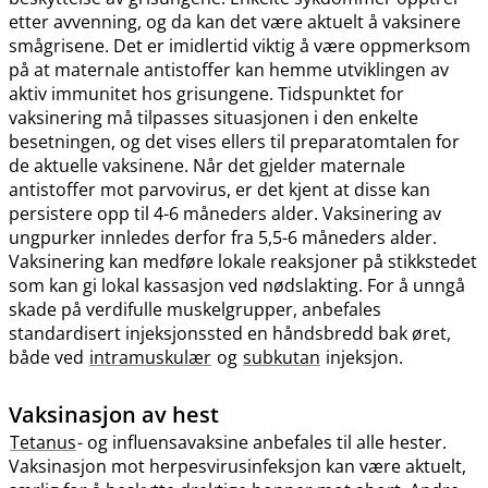
etter avvenning, og da kan det være aktuelt å vaksinere
smågrisene. Det er imidlertid viktig å være oppmerksom
på at maternale antistoffer kan hemme utviklingen av
aktiv immunitet hos grisungene. Tidspunktet for
vaksinering må tilpasses situasjonen i den enkelte
besetningen, og det vises ellers til preparatomtalen for
de aktuelle vaksinene. Når det gjelder maternale
antistoffer mot parvovirus, er det kjent at disse kan
persistere opp til 4-6 måneders alder. Vaksinering av
ungpurker innledes derfor fra 5,5-6 måneders alder.
Vaksinering kan medføre lokale reaksjoner på stikkstedet
som kan gi lokal kassasjon ved nødslakting. For å unngå
skade på verdifulle muskelgrupper, anbefales
standardisert injeksjonssted en håndsbredd bak øret,
både ved
intramuskulær
og
subkutan
injeksjon.
Vaksinasjon av hest
Tetanus
- og influensavaksine anbefales til alle hester.
Vaksinasjon mot herpesvirusinfeksjon kan være aktuelt,