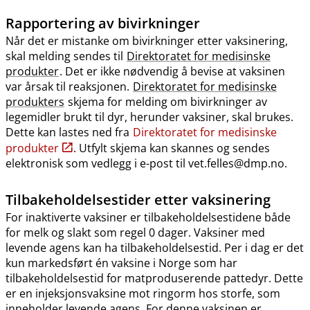
Rapportering av bivirkninger
Når det er mistanke om bivirkninger etter vaksinering,
skal melding sendes til
Direktoratet for medisinske
produkter
. Det er ikke nødvendig å bevise at vaksinen
var årsak til reaksjonen.
Direktoratet for medisinske
produkters
skjema for melding om bivirkninger av
legemidler brukt til dyr, herunder vaksiner, skal brukes.
Dette kan lastes ned fra
Direktoratet for medisinske
produkter
. Utfylt skjema kan skannes og sendes
elektronisk som vedlegg i e-post til vet.felles@dmp.no.
Tilbakeholdelsestider etter vaksinering
For inaktiverte vaksiner er tilbakeholdelsestidene både
for melk og slakt som regel 0 dager. Vaksiner med
levende agens kan ha tilbakeholdelsestid. Per i dag er det
kun markedsført én vaksine i Norge som har
tilbakeholdelsestid for matproduserende pattedyr. Dette
er en injeksjonsvaksine mot ringorm hos storfe, som
inneholder levende agens. For denne vaksinen er