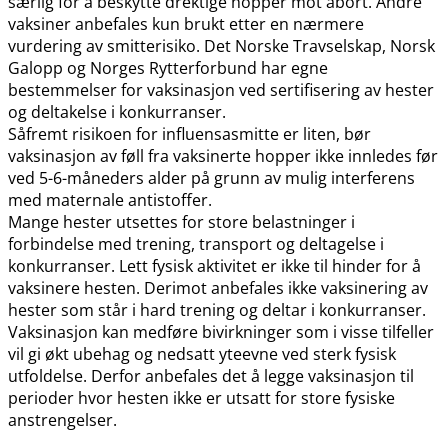
særlig for å beskytte drektige hopper mot abort. Andre
vaksiner anbefales kun brukt etter en nærmere
vurdering av smitterisiko. Det Norske Travselskap, Norsk
Galopp og Norges Rytterforbund har egne
bestemmelser for vaksinasjon ved sertifisering av hester
og deltakelse i konkurranser.
Såfremt risikoen for influensasmitte er liten, bør
vaksinasjon av føll fra vaksinerte hopper ikke innledes før
ved 5-6-måneders alder på grunn av mulig interferens
med maternale antistoffer.
Mange hester utsettes for store belastninger i
forbindelse med trening, transport og deltagelse i
konkurranser. Lett fysisk aktivitet er ikke til hinder for å
vaksinere hesten. Derimot anbefales ikke vaksinering av
hester som står i hard trening og deltar i konkurranser.
Vaksinasjon kan medføre bivirkninger som i visse tilfeller
vil gi økt ubehag og nedsatt yteevne ved sterk fysisk
utfoldelse. Derfor anbefales det å legge vaksinasjon til
perioder hvor hesten ikke er utsatt for store fysiske
anstrengelser.