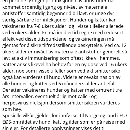
en periode før egenproduksjonen av antistoffer har
kommet ordentlig i gang og nivået av maternale
antistoffer samtidig begynner å bli lavt, er unge dyr
særlig sårbare for
infeksjoner
. Hunder og katter kan
vaksineres fra 7-8 ukers alder, og i visse tilfeller allerede
ved 6 ukers alder. En må imidlertid regne med redusert
effekt ved disse tidspunktene, og vaksineringen må
gjentas for å sikre tilfredsstillende beskyttelse. Ved ca. 12
ukers alder er nivået av maternale antistoffer generelt så
lavt at aktiv immunisering som oftest ikke vil hemmes.
Katter anses likevel ha behov for en ny dose ved 16 ukers
alder, noe som i visse tilfeller som ved økt smitterisiko,
også kan vurderes til hund. Videre er revaksinasjon av
alle hunder og katter ved 6 måneders alder anbefalt.
Deretter vaksineres hunder og katter med omtrent tre
års intervaller, eventuelt årlig mot calici- og
herpesvirusinfeksjon dersom smitterisikoen vurderes
som høy.
Spesielle vilkår gjelder for innførsel til Norge og land i EU​/​
EØS-området av hund, katt og ilder som er på reise med
sin eier. For detaljerte opplysninger vises det til