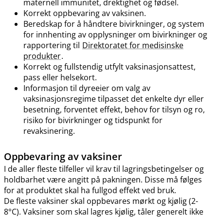
maternell immunitet, drektighet og fødsel.
Korrekt oppbevaring av vaksinen.
Beredskap for å håndtere bivirkninger, og system
for innhenting av opplysninger om bivirkninger og
rapportering til
Direktoratet for medisinske
produkter
.
Korrekt og fullstendig utfylt vaksinasjonsattest,
pass eller helsekort.
Informasjon til dyreeier om valg av
vaksinasjonsregime tilpasset det enkelte dyr eller
besetning, forventet effekt, behov for tilsyn og ro,
risiko for bivirkninger og tidspunkt for
revaksinering.
Oppbevaring av vaksiner
I de aller fleste tilfeller vil krav til lagringsbetingelser og
holdbarhet være angitt på pakningen. Disse må følges
for at produktet skal ha fullgod effekt ved bruk.
De fleste vaksiner skal oppbevares mørkt og kjølig (2-
8°C). Vaksiner som skal lagres kjølig, tåler generelt ikke