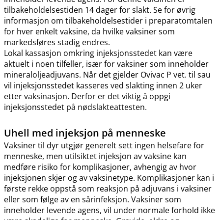
tilbakeholdelsestiden 14 dager for slakt. Se for øvrig
informasjon om tilbakeholdelsestider i preparatomtalen
for hver enkelt vaksine, da hvilke vaksiner som
markedsføres stadig endres.
Lokal kassasjon omkring injeksjonsstedet kan være
aktuelt i noen tilfeller, især for vaksiner som inneholder
mineraloljeadjuvans. Når det gjelder Ovivac P vet. til sau
vil injeksjonsstedet kasseres ved slakting innen 2 uker
etter vaksinasjon. Derfor er det viktig å oppgi
injeksjonsstedet på nødslakteattesten.
Uhell med injeksjon på menneske
Vaksiner til dyr utgjør generelt sett ingen helsefare for
menneske, men utilsiktet injeksjon av vaksine kan
medføre risiko for komplikasjoner, avhengig av hvor
injeksjonen skjer og av vaksinetype. Komplikasjoner kan i
første rekke oppstå som reaksjon på adjuvans i vaksiner
eller som følge av en sårinfeksjon. Vaksiner som
inneholder levende agens, vil under normale forhold ikke