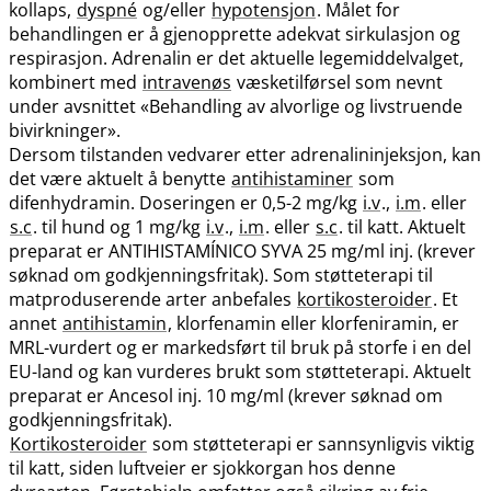
kollaps,
dyspné
og​/​eller
hypotensjon
. Målet for
behandlingen er å gjenopprette adekvat sirkulasjon og
respirasjon. Adrenalin er det aktuelle legemiddelvalget,
kombinert med
intravenøs
væsketilførsel som nevnt
under avsnittet «Behandling av alvorlige og livstruende
bivirkninger».
Dersom tilstanden vedvarer etter adrenalininjeksjon, kan
det være aktuelt å benytte
antihistaminer
som
difenhydramin. Doseringen er 0,5-2 mg/kg
i.v
.,
i.m
. eller
s.c
. til hund og 1 mg/kg
i.v
.,
i.m
. eller
s.c
. til katt. Aktuelt
preparat er ANTIHISTAMÍNICO SYVA 25 mg/ml inj. (krever
søknad om godkjenningsfritak). Som støtteterapi til
matproduserende arter anbefales
kortikosteroider
. Et
annet
antihistamin
, klorfenamin eller klorfeniramin, er
MRL-vurdert og er markedsført til bruk på storfe i en del
EU-land og kan vurderes brukt som støtteterapi. Aktuelt
preparat er Ancesol inj. 10 mg/ml (krever søknad om
godkjenningsfritak).
Kortikosteroider
som støtteterapi er sannsynligvis viktig
til katt, siden luftveier er sjokkorgan hos denne