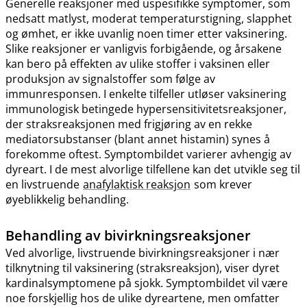
Generelle reaksjoner med uspesifikke symptomer, som
nedsatt matlyst, moderat temperaturstigning, slapphet
og ømhet, er ikke uvanlig noen timer etter vaksinering.
Slike reaksjoner er vanligvis forbigående, og årsakene
kan bero på effekten av ulike stoffer i vaksinen eller
produksjon av signalstoffer som følge av
immunresponsen. I enkelte tilfeller utløser vaksinering
immunologisk betingede hypersensitivitetsreaksjoner,
der straksreaksjonen med frigjøring av en rekke
mediatorsubstanser (blant annet histamin) synes å
forekomme oftest. Symptombildet varierer avhengig av
dyreart. I de mest alvorlige tilfellene kan det utvikle seg til
en livstruende
anafylaktisk reaksjon
som krever
øyeblikkelig behandling.
Behandling av bivirkningsreaksjoner
Ved alvorlige, livstruende bivirkningsreaksjoner i nær
tilknytning til vaksinering (straksreaksjon), viser dyret
kardinalsymptomene på sjokk. Symptombildet vil være
noe forskjellig hos de ulike dyreartene, men omfatter