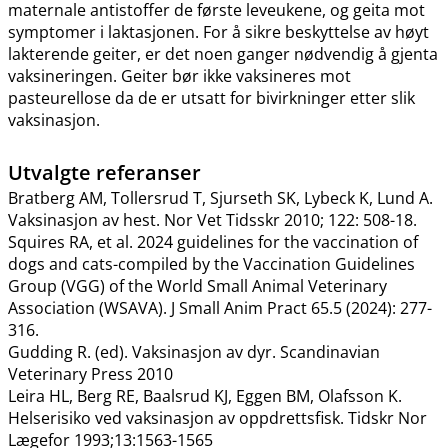
maternale antistoffer de første leveukene, og geita mot
symptomer i laktasjonen. For å sikre beskyttelse av høyt
lakterende geiter, er det noen ganger nødvendig å gjenta
vaksineringen. Geiter bør ikke vaksineres mot
pasteurellose da de er utsatt for bivirkninger etter slik
vaksinasjon.
Utvalgte referanser
Bratberg AM, Tollersrud T, Sjurseth SK, Lybeck K, Lund A.
Vaksinasjon av hest. Nor Vet Tidsskr 2010; 122: 508-18.
Squires RA, et al. 2024 guidelines for the vaccination of
dogs and cats-compiled by the Vaccination Guidelines
Group (VGG) of the World Small Animal Veterinary
Association (WSAVA). J Small Anim Pract 65.5 (2024): 277-
316.
Gudding R. (ed). Vaksinasjon av dyr. Scandinavian
Veterinary Press 2010
Leira HL, Berg RE, Baalsrud KJ, Eggen BM, Olafsson K.
Helserisiko ved vaksinasjon av oppdrettsfisk. Tidskr Nor
Lægefor 1993;13:1563-1565