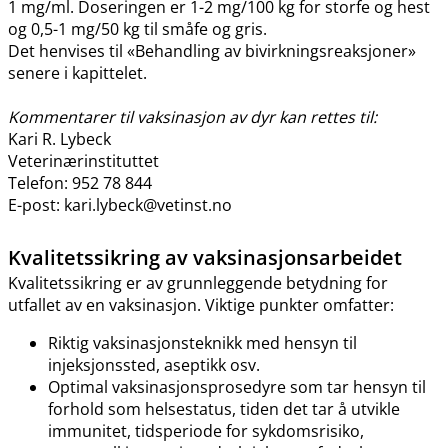
1 mg​/​ml. Doseringen er 1-2 mg/100 kg for storfe og hest
og 0,5-1 mg/50 kg til småfe og gris.
Det henvises til «Behandling av bivirkningsreaksjoner»
senere i kapittelet.
Kommentarer til vaksinasjon av dyr kan rettes til:
Kari R. Lybeck
Veterinærinstituttet
Telefon: 952 78 844
E-post: kari.lybeck@vetinst.no
Kvalitetssikring av vaksinasjonsarbeidet
Kvalitetssikring er av grunnleggende betydning for
utfallet av en vaksinasjon. Viktige punkter omfatter:
Riktig vaksinasjonsteknikk med hensyn til
injeksjonssted, aseptikk osv.
Optimal vaksinasjonsprosedyre som tar hensyn til
forhold som helsestatus, tiden det tar å utvikle
immunitet, tidsperiode for sykdomsrisiko,