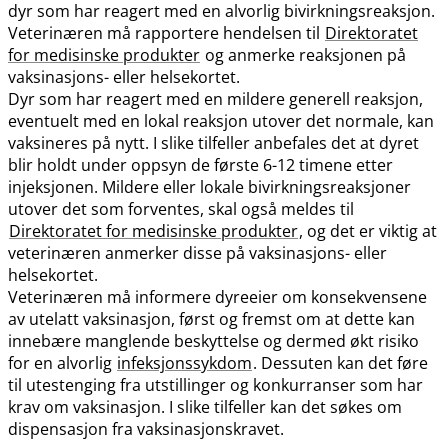
dyr som har reagert med en alvorlig bivirkningsreaksjon.
Veterinæren må rapportere hendelsen til
Direktoratet
for medisinske produkter
og anmerke reaksjonen på
vaksinasjons- eller helsekortet.
Dyr som har reagert med en mildere generell reaksjon,
eventuelt med en lokal reaksjon utover det normale, kan
vaksineres på nytt. I slike tilfeller anbefales det at dyret
blir holdt under oppsyn de første 6-12 timene etter
injeksjonen. Mildere eller lokale bivirkningsreaksjoner
utover det som forventes, skal også meldes til
Direktoratet for medisinske produkter
, og det er viktig at
veterinæren anmerker disse på vaksinasjons- eller
helsekortet.
Veterinæren må informere dyreeier om konsekvensene
av utelatt vaksinasjon, først og fremst om at dette kan
innebære manglende beskyttelse og dermed økt risiko
for en alvorlig
infeksjonssykdom
. Dessuten kan det føre
til utestenging fra utstillinger og konkurranser som har
krav om vaksinasjon. I slike tilfeller kan det søkes om
dispensasjon fra vaksinasjonskravet.