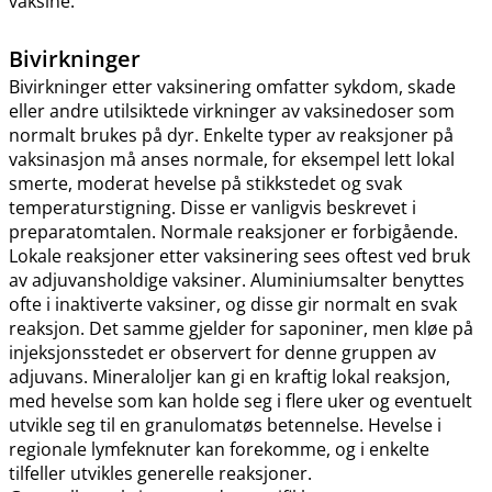
vaksine.
Bivirkninger
Bivirkninger etter vaksinering omfatter sykdom, skade
eller andre utilsiktede virkninger av vaksinedoser som
normalt brukes på dyr. Enkelte typer av reaksjoner på
vaksinasjon må anses normale, for eksempel lett lokal
smerte, moderat hevelse på stikkstedet og svak
temperaturstigning. Disse er vanligvis beskrevet i
preparatomtalen. Normale reaksjoner er forbigående.
Lokale reaksjoner etter vaksinering sees oftest ved bruk
av adjuvansholdige vaksiner. Aluminiumsalter benyttes
ofte i inaktiverte vaksiner, og disse gir normalt en svak
reaksjon. Det samme gjelder for saponiner, men kløe på
injeksjonsstedet er observert for denne gruppen av
adjuvans. Mineraloljer kan gi en kraftig lokal reaksjon,
med hevelse som kan holde seg i flere uker og eventuelt
utvikle seg til en granulomatøs betennelse. Hevelse i
regionale lymfeknuter kan forekomme, og i enkelte
tilfeller utvikles generelle reaksjoner.