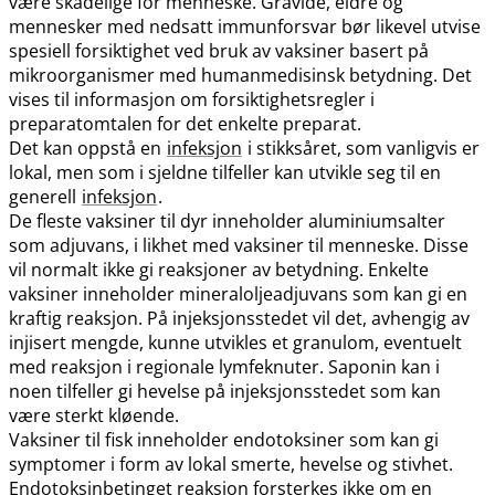
være skadelige for menneske. Gravide, eldre og
mennesker med nedsatt immunforsvar bør likevel utvise
spesiell forsiktighet ved bruk av vaksiner basert på
mikroorganismer med humanmedisinsk betydning. Det
vises til informasjon om forsiktighetsregler i
preparatomtalen for det enkelte preparat.
Det kan oppstå en
infeksjon
i stikksåret, som vanligvis er
lokal, men som i sjeldne tilfeller kan utvikle seg til en
generell
infeksjon
.
De fleste vaksiner til dyr inneholder aluminiumsalter
som adjuvans, i likhet med vaksiner til menneske. Disse
vil normalt ikke gi reaksjoner av betydning. Enkelte
vaksiner inneholder mineraloljeadjuvans som kan gi en
kraftig reaksjon. På injeksjonsstedet vil det, avhengig av
injisert mengde, kunne utvikles et granulom, eventuelt
med reaksjon i regionale lymfeknuter. Saponin kan i
noen tilfeller gi hevelse på injeksjonsstedet som kan
være sterkt kløende.
Vaksiner til fisk inneholder endotoksiner som kan gi
symptomer i form av lokal smerte, hevelse og stivhet.
Endotoksinbetinget reaksjon forsterkes ikke om en