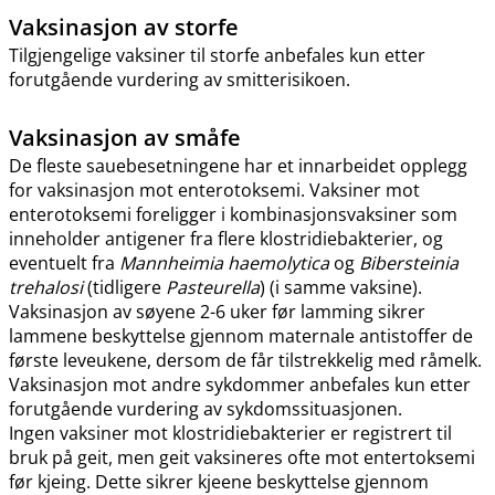
Vaksinasjon av storfe
Tilgjengelige vaksiner til storfe anbefales kun etter
forutgående vurdering av smitterisikoen.
Vaksinasjon av småfe
De fleste sauebesetningene har et innarbeidet opplegg
for vaksinasjon mot enterotoksemi. Vaksiner mot
enterotoksemi foreligger i kombinasjonsvaksiner som
inneholder antigener fra flere klostridiebakterier, og
eventuelt fra
Mannheimia haemolytica
og
Bibersteinia
trehalosi
(tidligere
Pasteurella
) (i samme vaksine).
Vaksinasjon av søyene 2-6 uker før lamming sikrer
lammene beskyttelse gjennom maternale antistoffer de
første leveukene, dersom de får tilstrekkelig med råmelk.
Vaksinasjon mot andre sykdommer anbefales kun etter
forutgående vurdering av sykdomssituasjonen.
Ingen vaksiner mot klostridiebakterier er registrert til
bruk på geit, men geit vaksineres ofte mot entertoksemi
før kjeing. Dette sikrer kjeene beskyttelse gjennom