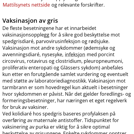
Mattilsynets nettside
og relevante forskrifter.
Vaksinasjon av gris
De fleste besetningene har et innarbeidet
vaksinasjonsopplegg for å sikre god beskyttelse mot
spedgrisdiaré, parvovirusinfeksjon og rødsjuke.
Vaksinasjon mot andre sykdommer (ødemsyke og
avvenningsdiaré, nysesyke,
infeksjon
med porcint
circovirus, rotavirus og clostridium, pleuropneumoni,
proliferativ enteropati og Glässers sykdom) anbefales
kun etter en forutgående samlet vurdering og eventuelt
med støtte av laboratoriediagnostikk. Vaksinasjon mot
tarmbrann er som hovedregel kun aktuelt i besetninger
hvor sykdommen er påvist. Når det gjelder foredlings- og
formeringsbesetninger, har næringen et eget regelverk
for bruk av vaksiner.
Ved kolidiaré hos spedgris baseres profylaksen på
overføring av maternale antistoffer. Tidspunktet for
vaksinering av purka er viktig for å sikre optimal
beskyttelse av grisungene. Enkelte sykdommer opptrer