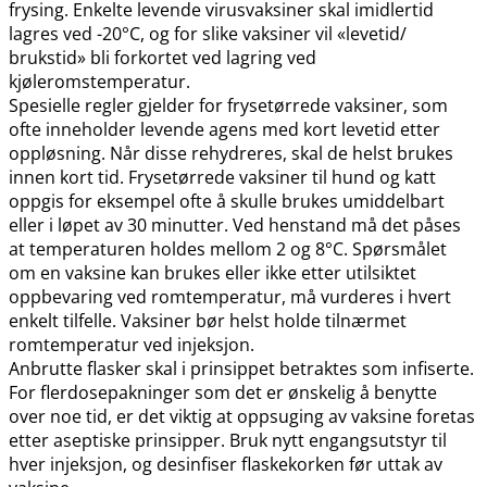
frysing. Enkelte levende virusvaksiner skal imidlertid
lagres ved -20°C, og for slike vaksiner vil «levetid​/​
brukstid» bli forkortet ved lagring ved
kjøleromstemperatur.
Spesielle regler gjelder for frysetørrede vaksiner, som
ofte inneholder levende agens med kort levetid etter
oppløsning. Når disse rehydreres, skal de helst brukes
innen kort tid. Frysetørrede vaksiner til hund og katt
oppgis for eksempel ofte å skulle brukes umiddelbart
eller i løpet av 30 minutter. Ved henstand må det påses
at temperaturen holdes mellom 2 og 8°C. Spørsmålet
om en vaksine kan brukes eller ikke etter utilsiktet
oppbevaring ved romtemperatur, må vurderes i hvert
enkelt tilfelle. Vaksiner bør helst holde tilnærmet
romtemperatur ved injeksjon.
Anbrutte flasker skal i prinsippet betraktes som infiserte.
For flerdosepakninger som det er ønskelig å benytte
over noe tid, er det viktig at oppsuging av vaksine foretas
etter aseptiske prinsipper. Bruk nytt engangsutstyr til
hver injeksjon, og desinfiser flaskekorken før uttak av