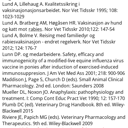
Lund A, Lillehaug A. Kvalitetssikring i
vaksinasjonasjonsarbeidet. Nor Vet Tidsskr 1995; 108:
1023-1029
Lund A. Bratberg AM, Høgåsen HR. Vaksinasjon av hund
og katt mot
rabies
. Nor Vet Tidsskr 2010;122: 147-54
Lund A, Bolme V. Reising med familiedyr og
rabiesvaksinasjon - endret regelverk. Nor Vet Tidsskr
2012; 124: 176-7
Lunn DP. og medarbeidere. Safety, efficacy and
immunogenicity of a modified-live equine influenza virus
vaccine in ponies after induction of exercised-induced
immunosuppresion. J Am Vet Med Ass 2001; 218: 900-906
Maddison J, Page S, Church D (eds). Small Animal Clinical
Pharmacology. 2nd ed. London: Saunders 2008
Mueller DL, Noxon JO. Anaphylaxis: pathophysiology and
treatment. I: Comp Cont Educ Pract Vet 1990; 12: 157-170
Plumb DC (ed). Veterinary Drug Handbook. 8th ed. Wiley-
Blackwell 2015
Riviere JE, Papich MG (eds). Veterinary Pharmacology and
Therapeutics. 9th ed. Wiley-Blackwell 2009