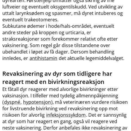
dyrearten. Førstehjelp omfatter også sikring av frie
luftveier og eventuelt oksygentilskudd. Ved utvikling av
uttalt larynksødem og spasmer, må dyret intuberes og
eventuelt trakeotomeres.
Subkutane ødemer i hode​/​hals-området, eventuelt
andre steder på kroppen og urticaria, er
straksreaksjoner som forekommer relativt ofte etter
vaksinering. Som regel går disse tilstandene over
ubehandlet i løpet av få dager. Dersom behandling
innledes, er
antihistamin
det aktuelle legemiddelvalget.
Revaksinering av dyr som tidligere har
reagert med en bivirkningsreaksjon
Et fåtall dyr reagerer med alvorlige bivirkninger etter
vaksinasjon. I tilfeller med tydelig allmennpåkjenning
(
dyspné
,
hypotensjon
), må veterinæren vurdere risikoen
for livstruende bivirkning ved revaksinering opp mot
risikoen for alvorlig
infeksjonssykdom
. Det er sannsynlig
at dyr som har reagert en gang, også vil reagere ved
neste vaksinering. Derfor anbefales ikke revaksinering av