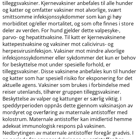
tilleggsvaksiner. Kjernevaksiner anbefales til alle hunder
og katter og omfatter vaksiner mot alvorlige, svært
smittsomme infeksjonssykdommer som kan gi høy
morbiditet og​/​eller mortalitet, og som ofte finnes i store
deler av verden. For hund gjelder dette valpesyke-,
parvo- og hepatittvaksine. Til katt er kjernevaksinene
kattepestvaksine og vaksiner mot calicivirus- og
herpesvirusinfeksjon. Vaksiner mot mindre alvorlige
infeksjonssykdommer eller sykdommer det kun er behov
for beskyttelse mot under spesielle forhold, er
tilleggsvaksiner. Disse vaksinene anbefales kun til hunder
og katter som har spesiell risiko for eksponering for det
aktuelle agens. Vaksiner som brukes i forbindelse med
reiser utenlands, tilhører gruppen tilleggsvaksiner.
Beskyttelse av valper og kattunger er særlig viktig. I
speddyrperioden oppnås dette gjennom vaksinasjon av
mordyret og overføring av maternale antistoffer med
kolostrum. Maternale antistoffer kan imidlertid hemme
adekvat immunologisk respons på vaksinen.
Nedbrytingen av maternale antistoffer foregår gradvis. I