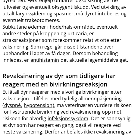
dyrearten. Førstehjelp omfatter også sikring av frie
luftveier og eventuelt oksygentilskudd. Ved utvikling av
uttalt larynksødem og spasmer, må dyret intuberes og
eventuelt trakeotomeres.
Subkutane ødemer i hode​/​hals-området, eventuelt
andre steder på kroppen og urticaria, er
straksreaksjoner som forekommer relativt ofte etter
vaksinering. Som regel går disse tilstandene over
ubehandlet i løpet av få dager. Dersom behandling
innledes, er
antihistamin
det aktuelle legemiddelvalget.
Revaksinering av dyr som tidligere har
reagert med en bivirkningsreaksjon
Et fåtall dyr reagerer med alvorlige bivirkninger etter
vaksinasjon. I tilfeller med tydelig allmennpåkjenning
(
dyspné
,
hypotensjon
), må veterinæren vurdere risikoen
for livstruende bivirkning ved revaksinering opp mot
risikoen for alvorlig
infeksjonssykdom
. Det er sannsynlig
at dyr som har reagert en gang, også vil reagere ved
neste vaksinering. Derfor anbefales ikke revaksinering av