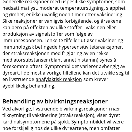
Generelle reaksjoner med uspesifikke symptomer, som
nedsatt matlyst, moderat temperaturstigning, slapphet
og ømhet, er ikke uvanlig noen timer etter vaksinering.
Slike reaksjoner er vanligvis forbigående, og årsakene
kan bero på effekten av ulike stoffer i vaksinen eller
produksjon av signalstoffer som følge av
immunresponsen. I enkelte tilfeller utløser vaksinering
immunologisk betingede hypersensitivitetsreaksjoner,
der straksreaksjonen med frigjøring av en rekke
mediatorsubstanser (blant annet histamin) synes å
forekomme oftest. Symptombildet varierer avhengig av
dyreart. I de mest alvorlige tilfellene kan det utvikle seg til
en livstruende
anafylaktisk reaksjon
som krever
øyeblikkelig behandling.
Behandling av bivirkningsreaksjoner
Ved alvorlige, livstruende bivirkningsreaksjoner i nær
tilknytning til vaksinering (straksreaksjon), viser dyret
kardinalsymptomene på sjokk. Symptombildet vil være
noe forskjellig hos de ulike dyreartene, men omfatter