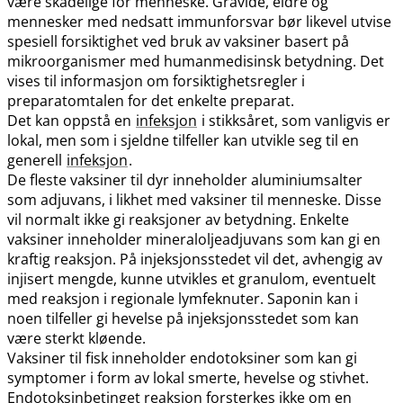
være skadelige for menneske. Gravide, eldre og
mennesker med nedsatt immunforsvar bør likevel utvise
spesiell forsiktighet ved bruk av vaksiner basert på
mikroorganismer med humanmedisinsk betydning. Det
vises til informasjon om forsiktighetsregler i
preparatomtalen for det enkelte preparat.
Det kan oppstå en
infeksjon
i stikksåret, som vanligvis er
lokal, men som i sjeldne tilfeller kan utvikle seg til en
generell
infeksjon
.
De fleste vaksiner til dyr inneholder aluminiumsalter
som adjuvans, i likhet med vaksiner til menneske. Disse
vil normalt ikke gi reaksjoner av betydning. Enkelte
vaksiner inneholder mineraloljeadjuvans som kan gi en
kraftig reaksjon. På injeksjonsstedet vil det, avhengig av
injisert mengde, kunne utvikles et granulom, eventuelt
med reaksjon i regionale lymfeknuter. Saponin kan i
noen tilfeller gi hevelse på injeksjonsstedet som kan
være sterkt kløende.
Vaksiner til fisk inneholder endotoksiner som kan gi
symptomer i form av lokal smerte, hevelse og stivhet.
Endotoksinbetinget reaksjon forsterkes ikke om en