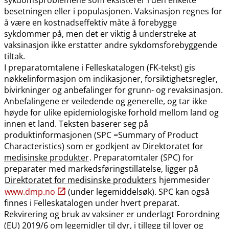
besetningen eller i populasjonen. Vaksinasjon regnes for
å være en kostnadseffektiv måte å forebygge
sykdommer på, men det er viktig å understreke at
vaksinasjon ikke erstatter andre sykdomsforebyggende
tiltak.
I preparatomtalene i Felleskatalogen (FK-tekst) gis
nøkkelinformasjon om indikasjoner, forsiktighetsregler,
bivirkninger og anbefalinger for grunn- og revaksinasjon.
Anbefalingene er veiledende og generelle, og tar ikke
høyde for ulike epidemiologiske forhold mellom land og
innen et land. Teksten baserer seg på
produktinformasjonen (SPC =Summary of Product
Characteristics) som er godkjent av
Direktoratet for
medisinske produkter
. Preparatomtaler (SPC) for
preparater med markedsføringstillatelse, ligger på
Direktoratet for medisinske produkters
hjemmesider
www.dmp.no
(under legemiddelsøk). SPC kan også
finnes i Felleskatalogen under hvert preparat.
Rekvirering og bruk av vaksiner er underlagt Forordning
(EU) 2019/6 om legemidler til dyr, i tillegg til lover og