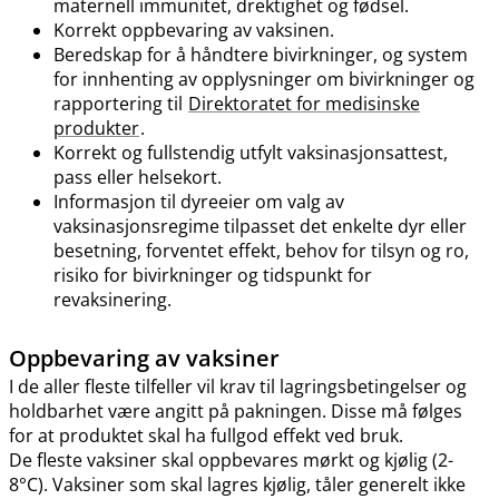
maternell immunitet, drektighet og fødsel.
Korrekt oppbevaring av vaksinen.
Beredskap for å håndtere bivirkninger, og system
for innhenting av opplysninger om bivirkninger og
rapportering til
Direktoratet for medisinske
produkter
.
Korrekt og fullstendig utfylt vaksinasjonsattest,
pass eller helsekort.
Informasjon til dyreeier om valg av
vaksinasjonsregime tilpasset det enkelte dyr eller
besetning, forventet effekt, behov for tilsyn og ro,
risiko for bivirkninger og tidspunkt for
revaksinering.
Oppbevaring av vaksiner
I de aller fleste tilfeller vil krav til lagringsbetingelser og
holdbarhet være angitt på pakningen. Disse må følges
for at produktet skal ha fullgod effekt ved bruk.
De fleste vaksiner skal oppbevares mørkt og kjølig (2-
8°C). Vaksiner som skal lagres kjølig, tåler generelt ikke