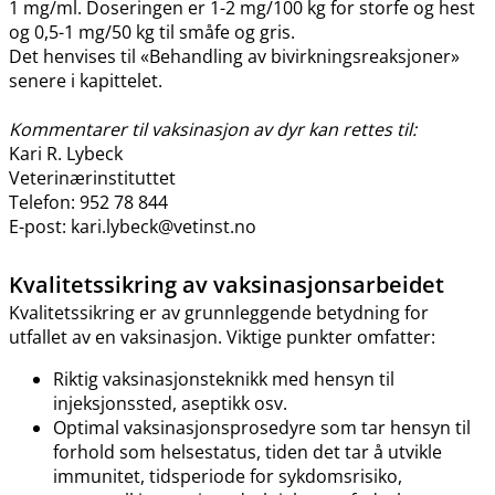
1 mg​/​ml. Doseringen er 1-2 mg/100 kg for storfe og hest
og 0,5-1 mg/50 kg til småfe og gris.
Det henvises til «Behandling av bivirkningsreaksjoner»
senere i kapittelet.
Kommentarer til vaksinasjon av dyr kan rettes til:
Kari R. Lybeck
Veterinærinstituttet
Telefon: 952 78 844
E-post: kari.lybeck@vetinst.no
Kvalitetssikring av vaksinasjonsarbeidet
Kvalitetssikring er av grunnleggende betydning for
utfallet av en vaksinasjon. Viktige punkter omfatter:
Riktig vaksinasjonsteknikk med hensyn til
injeksjonssted, aseptikk osv.
Optimal vaksinasjonsprosedyre som tar hensyn til
forhold som helsestatus, tiden det tar å utvikle
immunitet, tidsperiode for sykdomsrisiko,