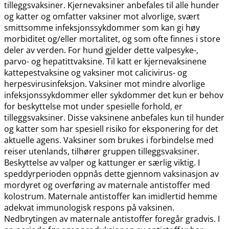
tilleggsvaksiner. Kjernevaksiner anbefales til alle hunder
og katter og omfatter vaksiner mot alvorlige, svært
smittsomme infeksjonssykdommer som kan gi høy
morbiditet og​/​eller mortalitet, og som ofte finnes i store
deler av verden. For hund gjelder dette valpesyke-,
parvo- og hepatittvaksine. Til katt er kjernevaksinene
kattepestvaksine og vaksiner mot calicivirus- og
herpesvirusinfeksjon. Vaksiner mot mindre alvorlige
infeksjonssykdommer eller sykdommer det kun er behov
for beskyttelse mot under spesielle forhold, er
tilleggsvaksiner. Disse vaksinene anbefales kun til hunder
og katter som har spesiell risiko for eksponering for det
aktuelle agens. Vaksiner som brukes i forbindelse med
reiser utenlands, tilhører gruppen tilleggsvaksiner.
Beskyttelse av valper og kattunger er særlig viktig. I
speddyrperioden oppnås dette gjennom vaksinasjon av
mordyret og overføring av maternale antistoffer med
kolostrum. Maternale antistoffer kan imidlertid hemme
adekvat immunologisk respons på vaksinen.
Nedbrytingen av maternale antistoffer foregår gradvis. I