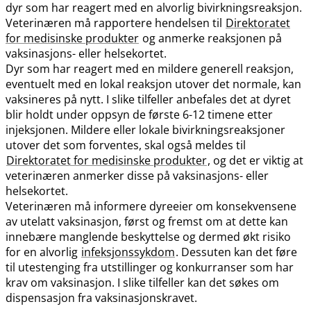
dyr som har reagert med en alvorlig bivirkningsreaksjon.
Veterinæren må rapportere hendelsen til
Direktoratet
for medisinske produkter
og anmerke reaksjonen på
vaksinasjons- eller helsekortet.
Dyr som har reagert med en mildere generell reaksjon,
eventuelt med en lokal reaksjon utover det normale, kan
vaksineres på nytt. I slike tilfeller anbefales det at dyret
blir holdt under oppsyn de første 6-12 timene etter
injeksjonen. Mildere eller lokale bivirkningsreaksjoner
utover det som forventes, skal også meldes til
Direktoratet for medisinske produkter
, og det er viktig at
veterinæren anmerker disse på vaksinasjons- eller
helsekortet.
Veterinæren må informere dyreeier om konsekvensene
av utelatt vaksinasjon, først og fremst om at dette kan
innebære manglende beskyttelse og dermed økt risiko
for en alvorlig
infeksjonssykdom
. Dessuten kan det føre
til utestenging fra utstillinger og konkurranser som har
krav om vaksinasjon. I slike tilfeller kan det søkes om
dispensasjon fra vaksinasjonskravet.