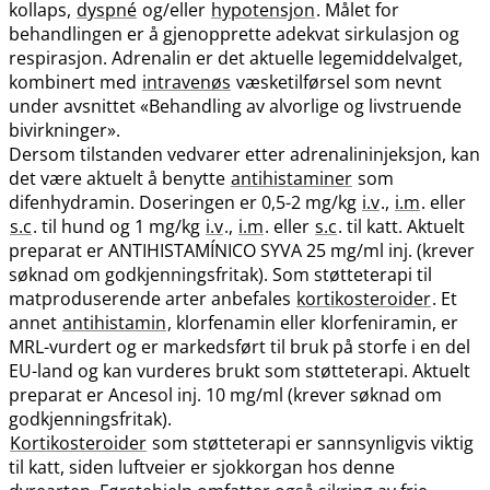
kollaps,
dyspné
og​/​eller
hypotensjon
. Målet for
behandlingen er å gjenopprette adekvat sirkulasjon og
respirasjon. Adrenalin er det aktuelle legemiddelvalget,
kombinert med
intravenøs
væsketilførsel som nevnt
under avsnittet «Behandling av alvorlige og livstruende
bivirkninger».
Dersom tilstanden vedvarer etter adrenalininjeksjon, kan
det være aktuelt å benytte
antihistaminer
som
difenhydramin. Doseringen er 0,5-2 mg/kg
i.v
.,
i.m
. eller
s.c
. til hund og 1 mg/kg
i.v
.,
i.m
. eller
s.c
. til katt. Aktuelt
preparat er ANTIHISTAMÍNICO SYVA 25 mg/ml inj. (krever
søknad om godkjenningsfritak). Som støtteterapi til
matproduserende arter anbefales
kortikosteroider
. Et
annet
antihistamin
, klorfenamin eller klorfeniramin, er
MRL-vurdert og er markedsført til bruk på storfe i en del
EU-land og kan vurderes brukt som støtteterapi. Aktuelt
preparat er Ancesol inj. 10 mg/ml (krever søknad om
godkjenningsfritak).
Kortikosteroider
som støtteterapi er sannsynligvis viktig
til katt, siden luftveier er sjokkorgan hos denne