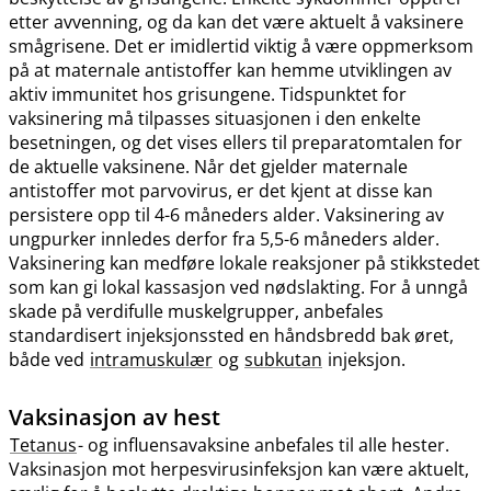
etter avvenning, og da kan det være aktuelt å vaksinere
smågrisene. Det er imidlertid viktig å være oppmerksom
på at maternale antistoffer kan hemme utviklingen av
aktiv immunitet hos grisungene. Tidspunktet for
vaksinering må tilpasses situasjonen i den enkelte
besetningen, og det vises ellers til preparatomtalen for
de aktuelle vaksinene. Når det gjelder maternale
antistoffer mot parvovirus, er det kjent at disse kan
persistere opp til 4-6 måneders alder. Vaksinering av
ungpurker innledes derfor fra 5,5-6 måneders alder.
Vaksinering kan medføre lokale reaksjoner på stikkstedet
som kan gi lokal kassasjon ved nødslakting. For å unngå
skade på verdifulle muskelgrupper, anbefales
standardisert injeksjonssted en håndsbredd bak øret,
både ved
intramuskulær
og
subkutan
injeksjon.
Vaksinasjon av hest
Tetanus
- og influensavaksine anbefales til alle hester.
Vaksinasjon mot herpesvirusinfeksjon kan være aktuelt,