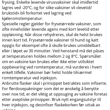
frysing. Enkelte levende virusvaksiner skal imidlertid
lagres ved -20°C, og for slike vaksiner vil «levetid​/​
brukstid» bli forkortet ved lagring ved
kjøleromstemperatur.
Spesielle regler gjelder for frysetørrede vaksiner, som
ofte inneholder levende agens med kort levetid etter
oppløsning. Når disse rehydreres, skal de helst brukes
innen kort tid. Frysetørrede vaksiner til hund og katt
oppgis for eksempel ofte å skulle brukes umiddelbart
eller i løpet av 30 minutter. Ved henstand må det påses
at temperaturen holdes mellom 2 og 8°C. Spørsmålet
om en vaksine kan brukes eller ikke etter utilsiktet
oppbevaring ved romtemperatur, må vurderes i hvert
enkelt tilfelle. Vaksiner bør helst holde tilnærmet
romtemperatur ved injeksjon.
Anbrutte flasker skal i prinsippet betraktes som infiserte.
For flerdosepakninger som det er ønskelig å benytte
over noe tid, er det viktig at oppsuging av vaksine foretas
etter aseptiske prinsipper. Bruk nytt engangsutstyr til
hver injeksjon, og desinfiser flaskekorken før uttak av