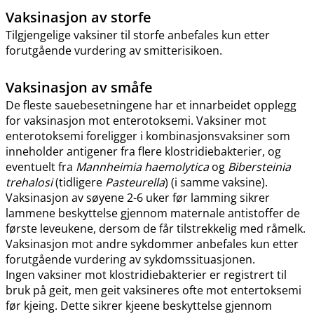
Vaksinasjon av storfe
Tilgjengelige vaksiner til storfe anbefales kun etter
forutgående vurdering av smitterisikoen.
Vaksinasjon av småfe
De fleste sauebesetningene har et innarbeidet opplegg
for vaksinasjon mot enterotoksemi. Vaksiner mot
enterotoksemi foreligger i kombinasjonsvaksiner som
inneholder antigener fra flere klostridiebakterier, og
eventuelt fra
Mannheimia haemolytica
og
Bibersteinia
trehalosi
(tidligere
Pasteurella
) (i samme vaksine).
Vaksinasjon av søyene 2-6 uker før lamming sikrer
lammene beskyttelse gjennom maternale antistoffer de
første leveukene, dersom de får tilstrekkelig med råmelk.
Vaksinasjon mot andre sykdommer anbefales kun etter
forutgående vurdering av sykdomssituasjonen.
Ingen vaksiner mot klostridiebakterier er registrert til
bruk på geit, men geit vaksineres ofte mot entertoksemi
før kjeing. Dette sikrer kjeene beskyttelse gjennom