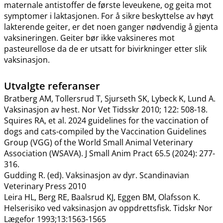
maternale antistoffer de første leveukene, og geita mot
symptomer i laktasjonen. For å sikre beskyttelse av høyt
lakterende geiter, er det noen ganger nødvendig å gjenta
vaksineringen. Geiter bør ikke vaksineres mot
pasteurellose da de er utsatt for bivirkninger etter slik
vaksinasjon.
Utvalgte referanser
Bratberg AM, Tollersrud T, Sjurseth SK, Lybeck K, Lund A.
Vaksinasjon av hest. Nor Vet Tidsskr 2010; 122: 508-18.
Squires RA, et al. 2024 guidelines for the vaccination of
dogs and cats-compiled by the Vaccination Guidelines
Group (VGG) of the World Small Animal Veterinary
Association (WSAVA). J Small Anim Pract 65.5 (2024): 277-
316.
Gudding R. (ed). Vaksinasjon av dyr. Scandinavian
Veterinary Press 2010
Leira HL, Berg RE, Baalsrud KJ, Eggen BM, Olafsson K.
Helserisiko ved vaksinasjon av oppdrettsfisk. Tidskr Nor
Lægefor 1993;13:1563-1565