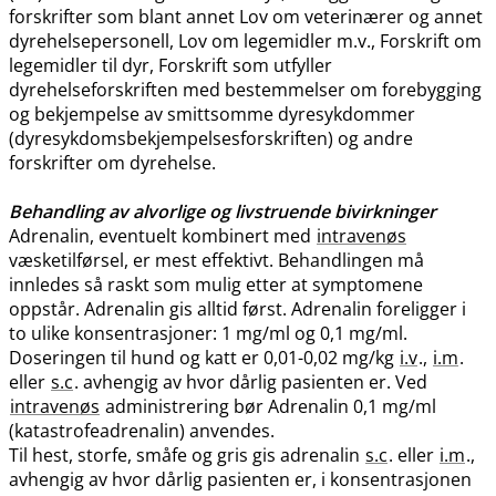
forskrifter som blant annet Lov om veterinærer og annet
dyrehelsepersonell, Lov om legemidler m.v., Forskrift om
legemidler til dyr, Forskrift som utfyller
dyrehelseforskriften med bestemmelser om forebygging
og bekjempelse av smittsomme dyresykdommer
(dyresykdomsbekjempelsesforskriften) og andre
forskrifter om dyrehelse.
Behandling av alvorlige og livstruende bivirkninger
Adrenalin, eventuelt kombinert med
intravenøs
væsketilførsel, er mest effektivt. Behandlingen må
innledes så raskt som mulig etter at symptomene
oppstår. Adrenalin gis alltid først. Adrenalin foreligger i
to ulike konsentrasjoner: 1 mg/ml og 0,1 mg​/​ml.
Doseringen til hund og katt er 0,01-0,02 mg/kg
i.v
.,
i.m
.
eller
s.c
. avhengig av hvor dårlig pasienten er. Ved
intravenøs
administrering bør Adrenalin 0,1 mg/ml
(katastrofeadrenalin) anvendes.
Til hest, storfe, småfe og gris gis adrenalin
s.c
. eller
i.m
.,
avhengig av hvor dårlig pasienten er, i konsentrasjonen