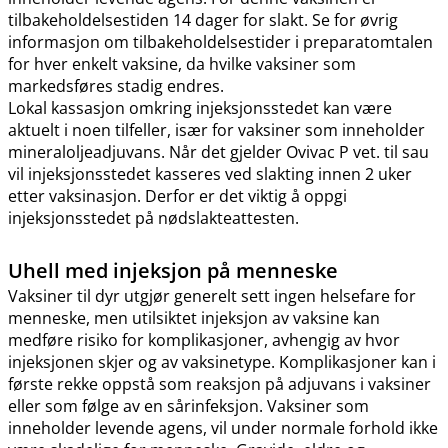
tilbakeholdelsestiden 14 dager for slakt. Se for øvrig
informasjon om tilbakeholdelsestider i preparatomtalen
for hver enkelt vaksine, da hvilke vaksiner som
markedsføres stadig endres.
Lokal kassasjon omkring injeksjonsstedet kan være
aktuelt i noen tilfeller, især for vaksiner som inneholder
mineraloljeadjuvans. Når det gjelder Ovivac P vet. til sau
vil injeksjonsstedet kasseres ved slakting innen 2 uker
etter vaksinasjon. Derfor er det viktig å oppgi
injeksjonsstedet på nødslakteattesten.
Uhell med injeksjon på menneske
Vaksiner til dyr utgjør generelt sett ingen helsefare for
menneske, men utilsiktet injeksjon av vaksine kan
medføre risiko for komplikasjoner, avhengig av hvor
injeksjonen skjer og av vaksinetype. Komplikasjoner kan i
første rekke oppstå som reaksjon på adjuvans i vaksiner
eller som følge av en sårinfeksjon. Vaksiner som
inneholder levende agens, vil under normale forhold ikke