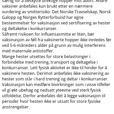
særlig for å beskytte drektige hopper mot abort. Andre
vaksiner anbefales kun brukt etter en nærmere
vurdering av smitterisiko. Det Norske Travselskap, Norsk
Galopp og Norges Rytterforbund har egne
bestemmelser for vaksinasjon ved sertifisering av hester
og deltakelse i konkurranser.
Såfremt risikoen for influensasmitte er liten, bør
vaksinasjon av føll fra vaksinerte hopper ikke innledes før
ved 5-6-måneders alder på grunn av mulig interferens
med maternale antistoffer.
Mange hester utsettes for store belastninger i
forbindelse med trening, transport og deltagelse i
konkurranser. Lett fysisk aktivitet er ikke til hinder for å
vaksinere hesten. Derimot anbefales ikke vaksinering av
hester som står i hard trening og deltar i konkurranser.
Vaksinasjon kan medføre bivirkninger som i visse tilfeller
vil gi økt ubehag og nedsatt yteevne ved sterk fysisk
utfoldelse. Derfor anbefales det å legge vaksinasjon til
perioder hvor hesten ikke er utsatt for store fysiske
anstrengelser.