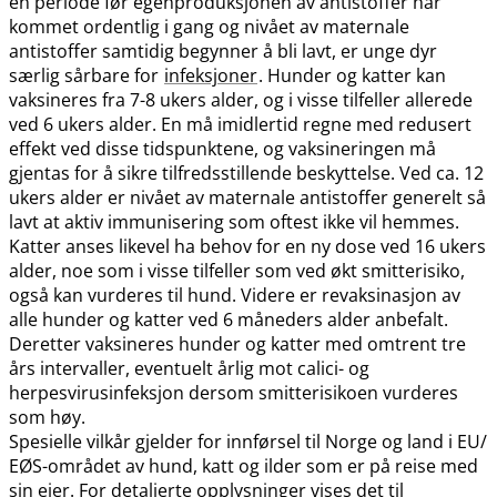
en periode før egenproduksjonen av antistoffer har
kommet ordentlig i gang og nivået av maternale
antistoffer samtidig begynner å bli lavt, er unge dyr
særlig sårbare for
infeksjoner
. Hunder og katter kan
vaksineres fra 7-8 ukers alder, og i visse tilfeller allerede
ved 6 ukers alder. En må imidlertid regne med redusert
effekt ved disse tidspunktene, og vaksineringen må
gjentas for å sikre tilfredsstillende beskyttelse. Ved ca. 12
ukers alder er nivået av maternale antistoffer generelt så
lavt at aktiv immunisering som oftest ikke vil hemmes.
Katter anses likevel ha behov for en ny dose ved 16 ukers
alder, noe som i visse tilfeller som ved økt smitterisiko,
også kan vurderes til hund. Videre er revaksinasjon av
alle hunder og katter ved 6 måneders alder anbefalt.
Deretter vaksineres hunder og katter med omtrent tre
års intervaller, eventuelt årlig mot calici- og
herpesvirusinfeksjon dersom smitterisikoen vurderes
som høy.
Spesielle vilkår gjelder for innførsel til Norge og land i EU​/​
EØS-området av hund, katt og ilder som er på reise med
sin eier. For detaljerte opplysninger vises det til