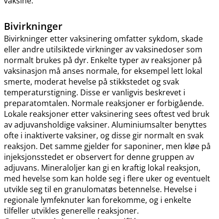
vaksine.
Bivirkninger
Bivirkninger etter vaksinering omfatter sykdom, skade
eller andre utilsiktede virkninger av vaksinedoser som
normalt brukes på dyr. Enkelte typer av reaksjoner på
vaksinasjon må anses normale, for eksempel lett lokal
smerte, moderat hevelse på stikkstedet og svak
temperaturstigning. Disse er vanligvis beskrevet i
preparatomtalen. Normale reaksjoner er forbigående.
Lokale reaksjoner etter vaksinering sees oftest ved bruk
av adjuvansholdige vaksiner. Aluminiumsalter benyttes
ofte i inaktiverte vaksiner, og disse gir normalt en svak
reaksjon. Det samme gjelder for saponiner, men kløe på
injeksjonsstedet er observert for denne gruppen av
adjuvans. Mineraloljer kan gi en kraftig lokal reaksjon,
med hevelse som kan holde seg i flere uker og eventuelt
utvikle seg til en granulomatøs betennelse. Hevelse i
regionale lymfeknuter kan forekomme, og i enkelte
tilfeller utvikles generelle reaksjoner.