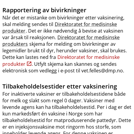
Rapportering av bivirkninger
Når det er mistanke om bivirkninger etter vaksinering,
skal melding sendes til
Direktoratet for medisinske
produkter
. Det er ikke nødvendig å bevise at vaksinen
var årsak til reaksjonen.
Direktoratet for medisinske
produkters
skjema for melding om bivirkninger av
legemidler brukt til dyr, herunder vaksiner, skal brukes.
Dette kan lastes ned fra
Direktoratet for medisinske
produkter
. Utfylt skjema kan skannes og sendes
elektronisk som vedlegg i e-post til vet.felles@dmp.no.
Tilbakeholdelsestider etter vaksinering
For inaktiverte vaksiner er tilbakeholdelsestidene både
for melk og slakt som regel 0 dager. Vaksiner med
levende agens kan ha tilbakeholdelsestid. Per i dag er det
kun markedsført én vaksine i Norge som har
tilbakeholdelsestid for matproduserende pattedyr. Dette
er en injeksjonsvaksine mot ringorm hos storfe, som
inneholder levende agens. For denne vaksinen er