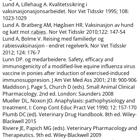
Lund A, Lillehaug A. Kvalitetssikring i
vaksinasjonasjonsarbeidet. Nor Vet Tidsskr 1995; 108:
1023-1029
Lund A. Bratberg AM, Høgåsen HR. Vaksinasjon av hund
og katt mot
rabies
. Nor Vet Tidsskr 2010;122: 147-54
Lund A, Bolme V. Reising med familiedyr og
rabiesvaksinasjon - endret regelverk. Nor Vet Tidsskr
2012; 124: 176-7
Lunn DP. og medarbeidere. Safety, efficacy and
immunogenicity of a modified-live equine influenza virus
vaccine in ponies after induction of exercised-induced
immunosuppresion. J Am Vet Med Ass 2001; 218: 900-906
Maddison J, Page S, Church D (eds). Small Animal Clinical
Pharmacology. 2nd ed. London: Saunders 2008
Mueller DL, Noxon JO. Anaphylaxis: pathophysiology and
treatment. I: Comp Cont Educ Pract Vet 1990; 12: 157-170
Plumb DC (ed). Veterinary Drug Handbook. 8th ed. Wiley-
Blackwell 2015
Riviere JE, Papich MG (eds). Veterinary Pharmacology and
Therapeutics. 9th ed. Wiley-Blackwell 2009