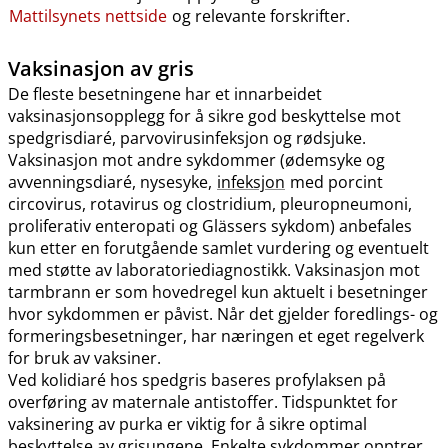
Mattilsynets nettside
og relevante forskrifter.
Vaksinasjon av gris
De fleste besetningene har et innarbeidet
vaksinasjonsopplegg for å sikre god beskyttelse mot
spedgrisdiaré, parvovirusinfeksjon og rødsjuke.
Vaksinasjon mot andre sykdommer (ødemsyke og
avvenningsdiaré, nysesyke,
infeksjon
med porcint
circovirus, rotavirus og clostridium, pleuropneumoni,
proliferativ enteropati og Glässers sykdom) anbefales
kun etter en forutgående samlet vurdering og eventuelt
med støtte av laboratoriediagnostikk. Vaksinasjon mot
tarmbrann er som hovedregel kun aktuelt i besetninger
hvor sykdommen er påvist. Når det gjelder foredlings- og
formeringsbesetninger, har næringen et eget regelverk
for bruk av vaksiner.
Ved kolidiaré hos spedgris baseres profylaksen på
overføring av maternale antistoffer. Tidspunktet for
vaksinering av purka er viktig for å sikre optimal
beskyttelse av grisungene. Enkelte sykdommer opptrer