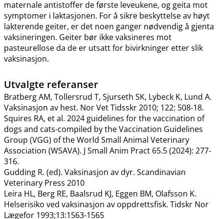
maternale antistoffer de første leveukene, og geita mot
symptomer i laktasjonen. For å sikre beskyttelse av høyt
lakterende geiter, er det noen ganger nødvendig å gjenta
vaksineringen. Geiter bør ikke vaksineres mot
pasteurellose da de er utsatt for bivirkninger etter slik
vaksinasjon.
Utvalgte referanser
Bratberg AM, Tollersrud T, Sjurseth SK, Lybeck K, Lund A.
Vaksinasjon av hest. Nor Vet Tidsskr 2010; 122: 508-18.
Squires RA, et al. 2024 guidelines for the vaccination of
dogs and cats-compiled by the Vaccination Guidelines
Group (VGG) of the World Small Animal Veterinary
Association (WSAVA). J Small Anim Pract 65.5 (2024): 277-
316.
Gudding R. (ed). Vaksinasjon av dyr. Scandinavian
Veterinary Press 2010
Leira HL, Berg RE, Baalsrud KJ, Eggen BM, Olafsson K.
Helserisiko ved vaksinasjon av oppdrettsfisk. Tidskr Nor
Lægefor 1993;13:1563-1565