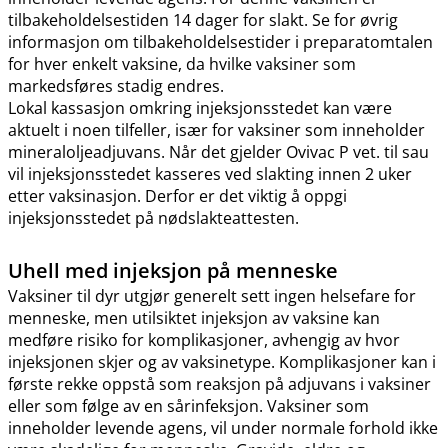
tilbakeholdelsestiden 14 dager for slakt. Se for øvrig
informasjon om tilbakeholdelsestider i preparatomtalen
for hver enkelt vaksine, da hvilke vaksiner som
markedsføres stadig endres.
Lokal kassasjon omkring injeksjonsstedet kan være
aktuelt i noen tilfeller, især for vaksiner som inneholder
mineraloljeadjuvans. Når det gjelder Ovivac P vet. til sau
vil injeksjonsstedet kasseres ved slakting innen 2 uker
etter vaksinasjon. Derfor er det viktig å oppgi
injeksjonsstedet på nødslakteattesten.
Uhell med injeksjon på menneske
Vaksiner til dyr utgjør generelt sett ingen helsefare for
menneske, men utilsiktet injeksjon av vaksine kan
medføre risiko for komplikasjoner, avhengig av hvor
injeksjonen skjer og av vaksinetype. Komplikasjoner kan i
første rekke oppstå som reaksjon på adjuvans i vaksiner
eller som følge av en sårinfeksjon. Vaksiner som
inneholder levende agens, vil under normale forhold ikke