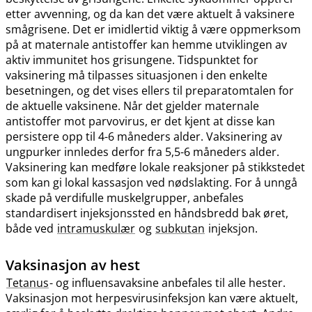
etter avvenning, og da kan det være aktuelt å vaksinere
smågrisene. Det er imidlertid viktig å være oppmerksom
på at maternale antistoffer kan hemme utviklingen av
aktiv immunitet hos grisungene. Tidspunktet for
vaksinering må tilpasses situasjonen i den enkelte
besetningen, og det vises ellers til preparatomtalen for
de aktuelle vaksinene. Når det gjelder maternale
antistoffer mot parvovirus, er det kjent at disse kan
persistere opp til 4-6 måneders alder. Vaksinering av
ungpurker innledes derfor fra 5,5-6 måneders alder.
Vaksinering kan medføre lokale reaksjoner på stikkstedet
som kan gi lokal kassasjon ved nødslakting. For å unngå
skade på verdifulle muskelgrupper, anbefales
standardisert injeksjonssted en håndsbredd bak øret,
både ved
intramuskulær
og
subkutan
injeksjon.
Vaksinasjon av hest
Tetanus
- og influensavaksine anbefales til alle hester.
Vaksinasjon mot herpesvirusinfeksjon kan være aktuelt,