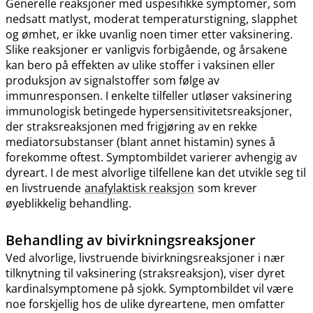
Generelle reaksjoner med uspesifikke symptomer, som
nedsatt matlyst, moderat temperaturstigning, slapphet
og ømhet, er ikke uvanlig noen timer etter vaksinering.
Slike reaksjoner er vanligvis forbigående, og årsakene
kan bero på effekten av ulike stoffer i vaksinen eller
produksjon av signalstoffer som følge av
immunresponsen. I enkelte tilfeller utløser vaksinering
immunologisk betingede hypersensitivitetsreaksjoner,
der straksreaksjonen med frigjøring av en rekke
mediatorsubstanser (blant annet histamin) synes å
forekomme oftest. Symptombildet varierer avhengig av
dyreart. I de mest alvorlige tilfellene kan det utvikle seg til
en livstruende
anafylaktisk reaksjon
som krever
øyeblikkelig behandling.
Behandling av bivirkningsreaksjoner
Ved alvorlige, livstruende bivirkningsreaksjoner i nær
tilknytning til vaksinering (straksreaksjon), viser dyret
kardinalsymptomene på sjokk. Symptombildet vil være
noe forskjellig hos de ulike dyreartene, men omfatter