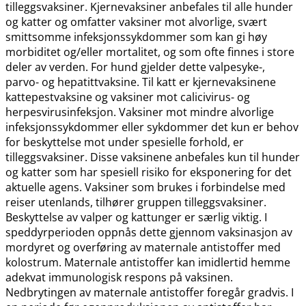
tilleggsvaksiner. Kjernevaksiner anbefales til alle hunder
og katter og omfatter vaksiner mot alvorlige, svært
smittsomme infeksjonssykdommer som kan gi høy
morbiditet og​/​eller mortalitet, og som ofte finnes i store
deler av verden. For hund gjelder dette valpesyke-,
parvo- og hepatittvaksine. Til katt er kjernevaksinene
kattepestvaksine og vaksiner mot calicivirus- og
herpesvirusinfeksjon. Vaksiner mot mindre alvorlige
infeksjonssykdommer eller sykdommer det kun er behov
for beskyttelse mot under spesielle forhold, er
tilleggsvaksiner. Disse vaksinene anbefales kun til hunder
og katter som har spesiell risiko for eksponering for det
aktuelle agens. Vaksiner som brukes i forbindelse med
reiser utenlands, tilhører gruppen tilleggsvaksiner.
Beskyttelse av valper og kattunger er særlig viktig. I
speddyrperioden oppnås dette gjennom vaksinasjon av
mordyret og overføring av maternale antistoffer med
kolostrum. Maternale antistoffer kan imidlertid hemme
adekvat immunologisk respons på vaksinen.
Nedbrytingen av maternale antistoffer foregår gradvis. I