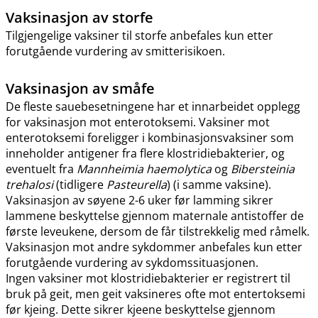
Vaksinasjon av storfe
Tilgjengelige vaksiner til storfe anbefales kun etter
forutgående vurdering av smitterisikoen.
Vaksinasjon av småfe
De fleste sauebesetningene har et innarbeidet opplegg
for vaksinasjon mot enterotoksemi. Vaksiner mot
enterotoksemi foreligger i kombinasjonsvaksiner som
inneholder antigener fra flere klostridiebakterier, og
eventuelt fra
Mannheimia haemolytica
og
Bibersteinia
trehalosi
(tidligere
Pasteurella
) (i samme vaksine).
Vaksinasjon av søyene 2-6 uker før lamming sikrer
lammene beskyttelse gjennom maternale antistoffer de
første leveukene, dersom de får tilstrekkelig med råmelk.
Vaksinasjon mot andre sykdommer anbefales kun etter
forutgående vurdering av sykdomssituasjonen.
Ingen vaksiner mot klostridiebakterier er registrert til
bruk på geit, men geit vaksineres ofte mot entertoksemi
før kjeing. Dette sikrer kjeene beskyttelse gjennom