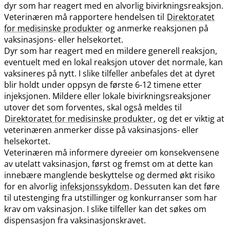
dyr som har reagert med en alvorlig bivirkningsreaksjon.
Veterinæren må rapportere hendelsen til
Direktoratet
for medisinske produkter
og anmerke reaksjonen på
vaksinasjons- eller helsekortet.
Dyr som har reagert med en mildere generell reaksjon,
eventuelt med en lokal reaksjon utover det normale, kan
vaksineres på nytt. I slike tilfeller anbefales det at dyret
blir holdt under oppsyn de første 6-12 timene etter
injeksjonen. Mildere eller lokale bivirkningsreaksjoner
utover det som forventes, skal også meldes til
Direktoratet for medisinske produkter
, og det er viktig at
veterinæren anmerker disse på vaksinasjons- eller
helsekortet.
Veterinæren må informere dyreeier om konsekvensene
av utelatt vaksinasjon, først og fremst om at dette kan
innebære manglende beskyttelse og dermed økt risiko
for en alvorlig
infeksjonssykdom
. Dessuten kan det føre
til utestenging fra utstillinger og konkurranser som har
krav om vaksinasjon. I slike tilfeller kan det søkes om
dispensasjon fra vaksinasjonskravet.