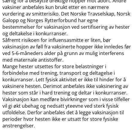
særlig for å beskytte drektige hopper mot abort. Andre
vaksiner anbefales kun brukt etter en nærmere
vurdering av smitterisiko. Det Norske Travselskap, Norsk
Galopp og Norges Rytterforbund har egne
bestemmelser for vaksinasjon ved sertifisering av hester
og deltakelse i konkurranser.
Såfremt risikoen for influensasmitte er liten, bør
vaksinasjon av føll fra vaksinerte hopper ikke innledes før
ved 5-6-måneders alder på grunn av mulig interferens
med maternale antistoffer.
Mange hester utsettes for store belastninger i
forbindelse med trening, transport og deltagelse i
konkurranser. Lett fysisk aktivitet er ikke til hinder for å
vaksinere hesten. Derimot anbefales ikke vaksinering av
hester som står i hard trening og deltar i konkurranser.
Vaksinasjon kan medføre bivirkninger som i visse tilfeller
vil gi økt ubehag og nedsatt yteevne ved sterk fysisk
utfoldelse. Derfor anbefales det å legge vaksinasjon til
perioder hvor hesten ikke er utsatt for store fysiske
anstrengelser.