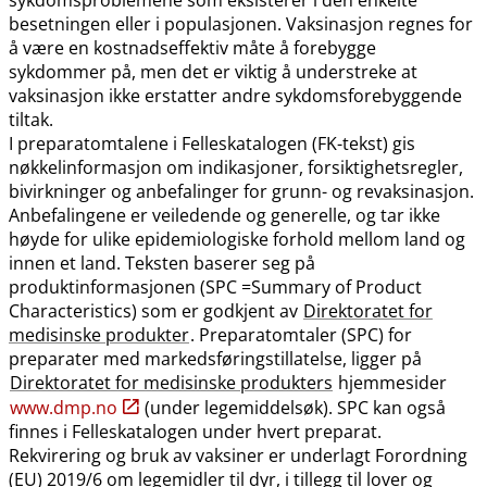
besetningen eller i populasjonen. Vaksinasjon regnes for
å være en kostnadseffektiv måte å forebygge
sykdommer på, men det er viktig å understreke at
vaksinasjon ikke erstatter andre sykdomsforebyggende
tiltak.
I preparatomtalene i Felleskatalogen (FK-tekst) gis
nøkkelinformasjon om indikasjoner, forsiktighetsregler,
bivirkninger og anbefalinger for grunn- og revaksinasjon.
Anbefalingene er veiledende og generelle, og tar ikke
høyde for ulike epidemiologiske forhold mellom land og
innen et land. Teksten baserer seg på
produktinformasjonen (SPC =Summary of Product
Characteristics) som er godkjent av
Direktoratet for
medisinske produkter
. Preparatomtaler (SPC) for
preparater med markedsføringstillatelse, ligger på
Direktoratet for medisinske produkters
hjemmesider
www.dmp.no
(under legemiddelsøk). SPC kan også
finnes i Felleskatalogen under hvert preparat.
Rekvirering og bruk av vaksiner er underlagt Forordning
(EU) 2019/6 om legemidler til dyr, i tillegg til lover og