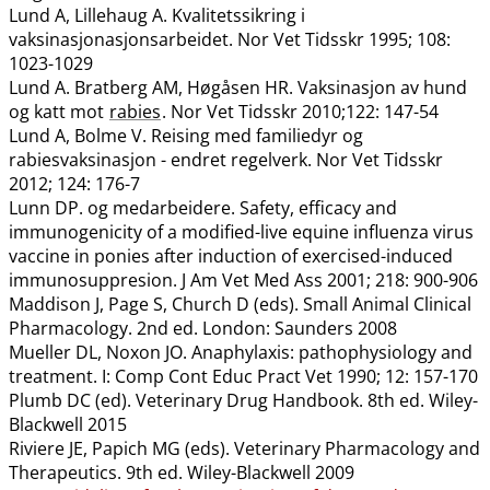
Lund A, Lillehaug A. Kvalitetssikring i
vaksinasjonasjonsarbeidet. Nor Vet Tidsskr 1995; 108:
1023-1029
Lund A. Bratberg AM, Høgåsen HR. Vaksinasjon av hund
og katt mot
rabies
. Nor Vet Tidsskr 2010;122: 147-54
Lund A, Bolme V. Reising med familiedyr og
rabiesvaksinasjon - endret regelverk. Nor Vet Tidsskr
2012; 124: 176-7
Lunn DP. og medarbeidere. Safety, efficacy and
immunogenicity of a modified-live equine influenza virus
vaccine in ponies after induction of exercised-induced
immunosuppresion. J Am Vet Med Ass 2001; 218: 900-906
Maddison J, Page S, Church D (eds). Small Animal Clinical
Pharmacology. 2nd ed. London: Saunders 2008
Mueller DL, Noxon JO. Anaphylaxis: pathophysiology and
treatment. I: Comp Cont Educ Pract Vet 1990; 12: 157-170
Plumb DC (ed). Veterinary Drug Handbook. 8th ed. Wiley-
Blackwell 2015
Riviere JE, Papich MG (eds). Veterinary Pharmacology and
Therapeutics. 9th ed. Wiley-Blackwell 2009