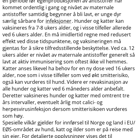
en periode før egenproduksjonen av antistoffer har
kommet ordentlig i gang og nivået av maternale
antistoffer samtidig begynner å bli lavt, er unge dyr
særlig sårbare for
infeksjoner
. Hunder og katter kan
vaksineres fra 7-8 ukers alder, og i visse tilfeller allerede
ved 6 ukers alder. En må imidlertid regne med redusert
effekt ved disse tidspunktene, og vaksineringen må
gjentas for å sikre tilfredsstillende beskyttelse. Ved ca. 12
ukers alder er nivået av maternale antistoffer generelt så
lavt at aktiv immunisering som oftest ikke vil hemmes.
Katter anses likevel ha behov for en ny dose ved 16 ukers
alder, noe som i visse tilfeller som ved økt smitterisiko,
også kan vurderes til hund. Videre er revaksinasjon av
alle hunder og katter ved 6 måneders alder anbefalt.
Deretter vaksineres hunder og katter med omtrent tre
års intervaller, eventuelt årlig mot calici- og
herpesvirusinfeksjon dersom smitterisikoen vurderes
som høy.
Spesielle vilkår gjelder for innførsel til Norge og land i EU​/​
EØS-området av hund, katt og ilder som er på reise med
sin eier. For detaljerte opplysninger vises det til