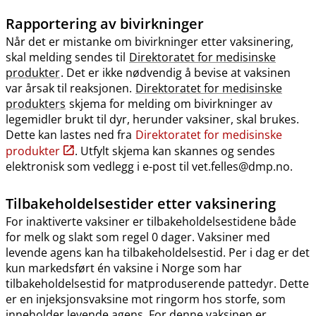
Rapportering av bivirkninger
Når det er mistanke om bivirkninger etter vaksinering,
skal melding sendes til
Direktoratet for medisinske
produkter
. Det er ikke nødvendig å bevise at vaksinen
var årsak til reaksjonen.
Direktoratet for medisinske
produkters
skjema for melding om bivirkninger av
legemidler brukt til dyr, herunder vaksiner, skal brukes.
Dette kan lastes ned fra
Direktoratet for medisinske
produkter
. Utfylt skjema kan skannes og sendes
elektronisk som vedlegg i e-post til vet.felles@dmp.no.
Tilbakeholdelsestider etter vaksinering
For inaktiverte vaksiner er tilbakeholdelsestidene både
for melk og slakt som regel 0 dager. Vaksiner med
levende agens kan ha tilbakeholdelsestid. Per i dag er det
kun markedsført én vaksine i Norge som har
tilbakeholdelsestid for matproduserende pattedyr. Dette
er en injeksjonsvaksine mot ringorm hos storfe, som
inneholder levende agens. For denne vaksinen er