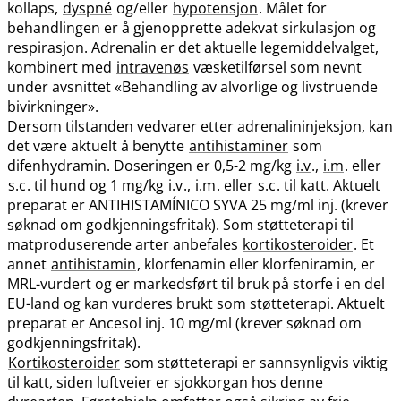
kollaps,
dyspné
og​/​eller
hypotensjon
. Målet for
behandlingen er å gjenopprette adekvat sirkulasjon og
respirasjon. Adrenalin er det aktuelle legemiddelvalget,
kombinert med
intravenøs
væsketilførsel som nevnt
under avsnittet «Behandling av alvorlige og livstruende
bivirkninger».
Dersom tilstanden vedvarer etter adrenalininjeksjon, kan
det være aktuelt å benytte
antihistaminer
som
difenhydramin. Doseringen er 0,5-2 mg/kg
i.v
.,
i.m
. eller
s.c
. til hund og 1 mg/kg
i.v
.,
i.m
. eller
s.c
. til katt. Aktuelt
preparat er ANTIHISTAMÍNICO SYVA 25 mg/ml inj. (krever
søknad om godkjenningsfritak). Som støtteterapi til
matproduserende arter anbefales
kortikosteroider
. Et
annet
antihistamin
, klorfenamin eller klorfeniramin, er
MRL-vurdert og er markedsført til bruk på storfe i en del
EU-land og kan vurderes brukt som støtteterapi. Aktuelt
preparat er Ancesol inj. 10 mg/ml (krever søknad om
godkjenningsfritak).
Kortikosteroider
som støtteterapi er sannsynligvis viktig
til katt, siden luftveier er sjokkorgan hos denne