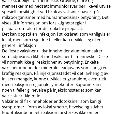
være skadelige for menneske. Gravide, eldre og
mennesker med nedsatt immunforsvar bør likevel utvise
spesiell forsiktighet ved bruk av vaksiner basert på
mikroorganismer med humanmedisinsk betydning. Det
vises til informasjon om forsiktighetsregler i
preparatomtalen for det enkelte preparat.
Det kan oppstå en
infeksjon
i stikksåret, som vanligvis er
lokal, men som i sjeldne tilfeller kan utvikle seg til en
generell
infeksjon
.
De fleste vaksiner til dyr inneholder aluminiumsalter
som adjuvans, i likhet med vaksiner til menneske. Disse
vil normalt ikke gi reaksjoner av betydning. Enkelte
vaksiner inneholder mineraloljeadjuvans som kan gi en
kraftig reaksjon. På injeksjonsstedet vil det, avhengig av
injisert mengde, kunne utvikles et granulom, eventuelt
med reaksjon i regionale lymfeknuter. Saponin kan i
noen tilfeller gi hevelse på injeksjonsstedet som kan
være sterkt kløende.
Vaksiner til fisk inneholder endotoksiner som kan gi
symptomer i form av lokal smerte, hevelse og stivhet.
Endotoksinbetinget reaksjon forsterkes ikke om en