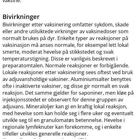
vaksine.
Bivirkninger
Bivirkninger etter vaksinering omfatter sykdom, skade
eller andre utilsiktede virkninger av vaksinedoser som
normalt brukes på dyr. Enkelte typer av reaksjoner på
vaksinasjon må anses normale, for eksempel lett lokal
smerte, moderat hevelse på stikkstedet og svak
temperaturstigning. Disse er vanligvis beskrevet i
preparatomtalen. Normale reaksjoner er forbigående.
Lokale reaksjoner etter vaksinering sees oftest ved bruk
av adjuvansholdige vaksiner. Aluminiumsalter benyttes
ofte i inaktiverte vaksiner, og disse gir normalt en svak
reaksjon. Det samme gjelder for saponiner, men kløe på
injeksjonsstedet er observert for denne gruppen av
adjuvans. Mineraloljer kan gi en kraftig lokal reaksjon,
med hevelse som kan holde seg i flere uker og eventuelt
utvikle seg til en granulomatøs betennelse. Hevelse i
regionale lymfeknuter kan forekomme, og i enkelte
tilfeller utvikles generelle reaksjoner.