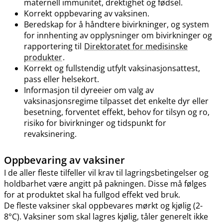
maternell immunitet, drektighet og fødsel.
Korrekt oppbevaring av vaksinen.
Beredskap for å håndtere bivirkninger, og system
for innhenting av opplysninger om bivirkninger og
rapportering til
Direktoratet for medisinske
produkter
.
Korrekt og fullstendig utfylt vaksinasjonsattest,
pass eller helsekort.
Informasjon til dyreeier om valg av
vaksinasjonsregime tilpasset det enkelte dyr eller
besetning, forventet effekt, behov for tilsyn og ro,
risiko for bivirkninger og tidspunkt for
revaksinering.
Oppbevaring av vaksiner
I de aller fleste tilfeller vil krav til lagringsbetingelser og
holdbarhet være angitt på pakningen. Disse må følges
for at produktet skal ha fullgod effekt ved bruk.
De fleste vaksiner skal oppbevares mørkt og kjølig (2-
8°C). Vaksiner som skal lagres kjølig, tåler generelt ikke