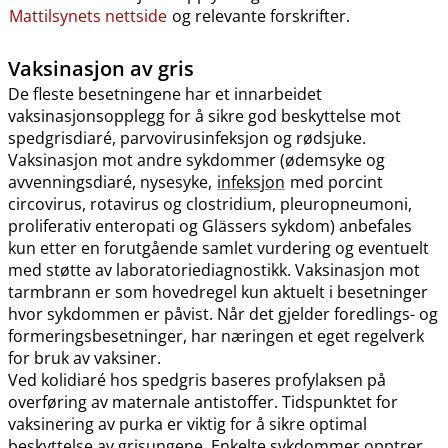
Mattilsynets nettside
og relevante forskrifter.
Vaksinasjon av gris
De fleste besetningene har et innarbeidet
vaksinasjonsopplegg for å sikre god beskyttelse mot
spedgrisdiaré, parvovirusinfeksjon og rødsjuke.
Vaksinasjon mot andre sykdommer (ødemsyke og
avvenningsdiaré, nysesyke,
infeksjon
med porcint
circovirus, rotavirus og clostridium, pleuropneumoni,
proliferativ enteropati og Glässers sykdom) anbefales
kun etter en forutgående samlet vurdering og eventuelt
med støtte av laboratoriediagnostikk. Vaksinasjon mot
tarmbrann er som hovedregel kun aktuelt i besetninger
hvor sykdommen er påvist. Når det gjelder foredlings- og
formeringsbesetninger, har næringen et eget regelverk
for bruk av vaksiner.
Ved kolidiaré hos spedgris baseres profylaksen på
overføring av maternale antistoffer. Tidspunktet for
vaksinering av purka er viktig for å sikre optimal
beskyttelse av grisungene. Enkelte sykdommer opptrer