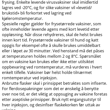
frysing. Enkelte levende virusvaksiner skal imidlertid
lagres ved -20°C, og for slike vaksiner vil «levetid​/​
brukstid» bli forkortet ved lagring ved
kjøleromstemperatur.
Spesielle regler gjelder for frysetørrede vaksiner, som
ofte inneholder levende agens med kort levetid etter
oppløsning. Når disse rehydreres, skal de helst brukes
innen kort tid. Frysetørrede vaksiner til hund og katt
oppgis for eksempel ofte å skulle brukes umiddelbart
eller i løpet av 30 minutter. Ved henstand må det påses
at temperaturen holdes mellom 2 og 8°C. Spørsmålet
om en vaksine kan brukes eller ikke etter utilsiktet
oppbevaring ved romtemperatur, må vurderes i hvert
enkelt tilfelle. Vaksiner bør helst holde tilnærmet
romtemperatur ved injeksjon.
Anbrutte flasker skal i prinsippet betraktes som infiserte.
For flerdosepakninger som det er ønskelig å benytte
over noe tid, er det viktig at oppsuging av vaksine foretas
etter aseptiske prinsipper. Bruk nytt engangsutstyr til
hver injeksjon, og desinfiser flaskekorken før uttak av