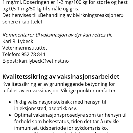
1 mg​/​ml. Doseringen er 1-2 mg/100 kg for storfe og hest
og 0,5-1 mg/50 kg til småfe og gris.
Det henvises til «Behandling av bivirkningsreaksjoner»
senere i kapittelet.
Kommentarer til vaksinasjon av dyr kan rettes til:
Kari R. Lybeck
Veterinærinstituttet
Telefon: 952 78 844
E-post: kari.lybeck@vetinst.no
Kvalitetssikring av vaksinasjonsarbeidet
Kvalitetssikring er av grunnleggende betydning for
utfallet av en vaksinasjon. Viktige punkter omfatter:
Riktig vaksinasjonsteknikk med hensyn til
injeksjonssted, aseptikk osv.
Optimal vaksinasjonsprosedyre som tar hensyn til
forhold som helsestatus, tiden det tar å utvikle
immunitet, tidsperiode for sykdomsrisiko,