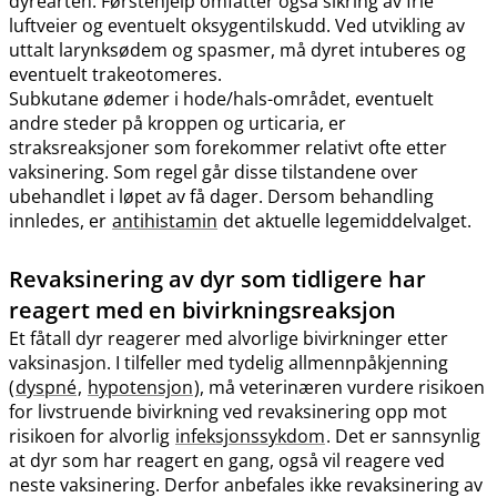
dyrearten. Førstehjelp omfatter også sikring av frie
luftveier og eventuelt oksygentilskudd. Ved utvikling av
uttalt larynksødem og spasmer, må dyret intuberes og
eventuelt trakeotomeres.
Subkutane ødemer i hode​/​hals-området, eventuelt
andre steder på kroppen og urticaria, er
straksreaksjoner som forekommer relativt ofte etter
vaksinering. Som regel går disse tilstandene over
ubehandlet i løpet av få dager. Dersom behandling
innledes, er
antihistamin
det aktuelle legemiddelvalget.
Revaksinering av dyr som tidligere har
reagert med en bivirkningsreaksjon
Et fåtall dyr reagerer med alvorlige bivirkninger etter
vaksinasjon. I tilfeller med tydelig allmennpåkjenning
(
dyspné
,
hypotensjon
), må veterinæren vurdere risikoen
for livstruende bivirkning ved revaksinering opp mot
risikoen for alvorlig
infeksjonssykdom
. Det er sannsynlig
at dyr som har reagert en gang, også vil reagere ved
neste vaksinering. Derfor anbefales ikke revaksinering av