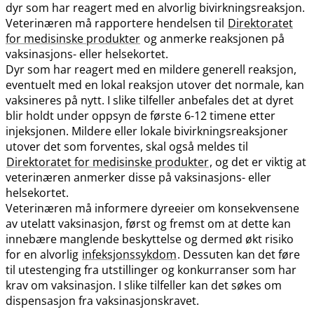
dyr som har reagert med en alvorlig bivirkningsreaksjon.
Veterinæren må rapportere hendelsen til
Direktoratet
for medisinske produkter
og anmerke reaksjonen på
vaksinasjons- eller helsekortet.
Dyr som har reagert med en mildere generell reaksjon,
eventuelt med en lokal reaksjon utover det normale, kan
vaksineres på nytt. I slike tilfeller anbefales det at dyret
blir holdt under oppsyn de første 6-12 timene etter
injeksjonen. Mildere eller lokale bivirkningsreaksjoner
utover det som forventes, skal også meldes til
Direktoratet for medisinske produkter
, og det er viktig at
veterinæren anmerker disse på vaksinasjons- eller
helsekortet.
Veterinæren må informere dyreeier om konsekvensene
av utelatt vaksinasjon, først og fremst om at dette kan
innebære manglende beskyttelse og dermed økt risiko
for en alvorlig
infeksjonssykdom
. Dessuten kan det føre
til utestenging fra utstillinger og konkurranser som har
krav om vaksinasjon. I slike tilfeller kan det søkes om
dispensasjon fra vaksinasjonskravet.