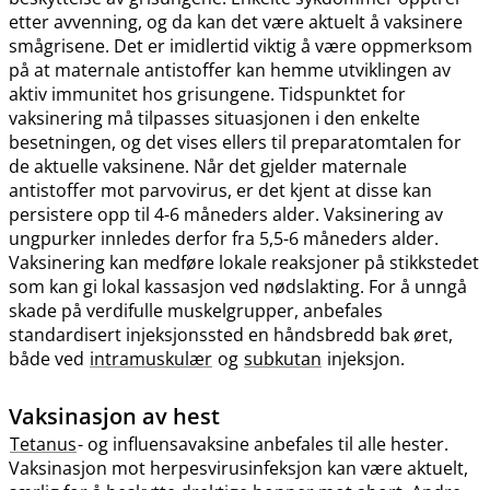
etter avvenning, og da kan det være aktuelt å vaksinere
smågrisene. Det er imidlertid viktig å være oppmerksom
på at maternale antistoffer kan hemme utviklingen av
aktiv immunitet hos grisungene. Tidspunktet for
vaksinering må tilpasses situasjonen i den enkelte
besetningen, og det vises ellers til preparatomtalen for
de aktuelle vaksinene. Når det gjelder maternale
antistoffer mot parvovirus, er det kjent at disse kan
persistere opp til 4-6 måneders alder. Vaksinering av
ungpurker innledes derfor fra 5,5-6 måneders alder.
Vaksinering kan medføre lokale reaksjoner på stikkstedet
som kan gi lokal kassasjon ved nødslakting. For å unngå
skade på verdifulle muskelgrupper, anbefales
standardisert injeksjonssted en håndsbredd bak øret,
både ved
intramuskulær
og
subkutan
injeksjon.
Vaksinasjon av hest
Tetanus
- og influensavaksine anbefales til alle hester.
Vaksinasjon mot herpesvirusinfeksjon kan være aktuelt,