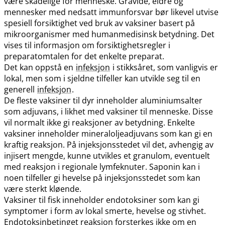
være skadelige for menneske. Gravide, eldre og
mennesker med nedsatt immunforsvar bør likevel utvise
spesiell forsiktighet ved bruk av vaksiner basert på
mikroorganismer med humanmedisinsk betydning. Det
vises til informasjon om forsiktighetsregler i
preparatomtalen for det enkelte preparat.
Det kan oppstå en
infeksjon
i stikksåret, som vanligvis er
lokal, men som i sjeldne tilfeller kan utvikle seg til en
generell
infeksjon
.
De fleste vaksiner til dyr inneholder aluminiumsalter
som adjuvans, i likhet med vaksiner til menneske. Disse
vil normalt ikke gi reaksjoner av betydning. Enkelte
vaksiner inneholder mineraloljeadjuvans som kan gi en
kraftig reaksjon. På injeksjonsstedet vil det, avhengig av
injisert mengde, kunne utvikles et granulom, eventuelt
med reaksjon i regionale lymfeknuter. Saponin kan i
noen tilfeller gi hevelse på injeksjonsstedet som kan
være sterkt kløende.
Vaksiner til fisk inneholder endotoksiner som kan gi
symptomer i form av lokal smerte, hevelse og stivhet.
Endotoksinbetinget reaksjon forsterkes ikke om en