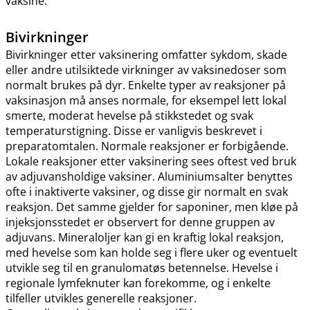
vaksine.
Bivirkninger
Bivirkninger etter vaksinering omfatter sykdom, skade
eller andre utilsiktede virkninger av vaksinedoser som
normalt brukes på dyr. Enkelte typer av reaksjoner på
vaksinasjon må anses normale, for eksempel lett lokal
smerte, moderat hevelse på stikkstedet og svak
temperaturstigning. Disse er vanligvis beskrevet i
preparatomtalen. Normale reaksjoner er forbigående.
Lokale reaksjoner etter vaksinering sees oftest ved bruk
av adjuvansholdige vaksiner. Aluminiumsalter benyttes
ofte i inaktiverte vaksiner, og disse gir normalt en svak
reaksjon. Det samme gjelder for saponiner, men kløe på
injeksjonsstedet er observert for denne gruppen av
adjuvans. Mineraloljer kan gi en kraftig lokal reaksjon,
med hevelse som kan holde seg i flere uker og eventuelt
utvikle seg til en granulomatøs betennelse. Hevelse i
regionale lymfeknuter kan forekomme, og i enkelte
tilfeller utvikles generelle reaksjoner.