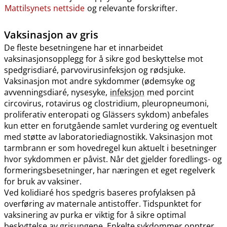
Mattilsynets nettside
og relevante forskrifter.
Vaksinasjon av gris
De fleste besetningene har et innarbeidet
vaksinasjonsopplegg for å sikre god beskyttelse mot
spedgrisdiaré, parvovirusinfeksjon og rødsjuke.
Vaksinasjon mot andre sykdommer (ødemsyke og
avvenningsdiaré, nysesyke,
infeksjon
med porcint
circovirus, rotavirus og clostridium, pleuropneumoni,
proliferativ enteropati og Glässers sykdom) anbefales
kun etter en forutgående samlet vurdering og eventuelt
med støtte av laboratoriediagnostikk. Vaksinasjon mot
tarmbrann er som hovedregel kun aktuelt i besetninger
hvor sykdommen er påvist. Når det gjelder foredlings- og
formeringsbesetninger, har næringen et eget regelverk
for bruk av vaksiner.
Ved kolidiaré hos spedgris baseres profylaksen på
overføring av maternale antistoffer. Tidspunktet for
vaksinering av purka er viktig for å sikre optimal
beskyttelse av grisungene. Enkelte sykdommer opptrer