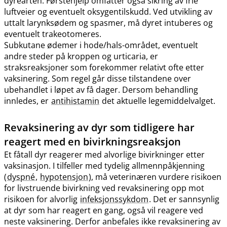
dyrearten. Førstehjelp omfatter også sikring av frie
luftveier og eventuelt oksygentilskudd. Ved utvikling av
uttalt larynksødem og spasmer, må dyret intuberes og
eventuelt trakeotomeres.
Subkutane ødemer i hode​/​hals-området, eventuelt
andre steder på kroppen og urticaria, er
straksreaksjoner som forekommer relativt ofte etter
vaksinering. Som regel går disse tilstandene over
ubehandlet i løpet av få dager. Dersom behandling
innledes, er
antihistamin
det aktuelle legemiddelvalget.
Revaksinering av dyr som tidligere har
reagert med en bivirkningsreaksjon
Et fåtall dyr reagerer med alvorlige bivirkninger etter
vaksinasjon. I tilfeller med tydelig allmennpåkjenning
(
dyspné
,
hypotensjon
), må veterinæren vurdere risikoen
for livstruende bivirkning ved revaksinering opp mot
risikoen for alvorlig
infeksjonssykdom
. Det er sannsynlig
at dyr som har reagert en gang, også vil reagere ved
neste vaksinering. Derfor anbefales ikke revaksinering av