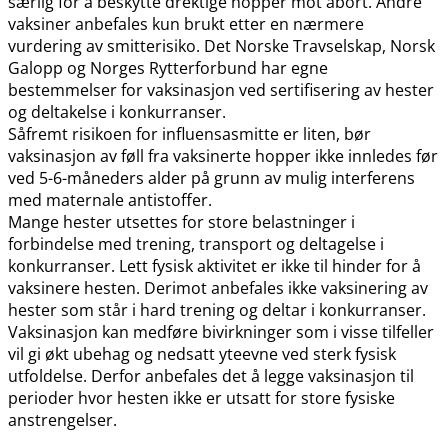
særlig for å beskytte drektige hopper mot abort. Andre
vaksiner anbefales kun brukt etter en nærmere
vurdering av smitterisiko. Det Norske Travselskap, Norsk
Galopp og Norges Rytterforbund har egne
bestemmelser for vaksinasjon ved sertifisering av hester
og deltakelse i konkurranser.
Såfremt risikoen for influensasmitte er liten, bør
vaksinasjon av føll fra vaksinerte hopper ikke innledes før
ved 5-6-måneders alder på grunn av mulig interferens
med maternale antistoffer.
Mange hester utsettes for store belastninger i
forbindelse med trening, transport og deltagelse i
konkurranser. Lett fysisk aktivitet er ikke til hinder for å
vaksinere hesten. Derimot anbefales ikke vaksinering av
hester som står i hard trening og deltar i konkurranser.
Vaksinasjon kan medføre bivirkninger som i visse tilfeller
vil gi økt ubehag og nedsatt yteevne ved sterk fysisk
utfoldelse. Derfor anbefales det å legge vaksinasjon til
perioder hvor hesten ikke er utsatt for store fysiske
anstrengelser.