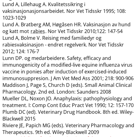
Lund A, Lillehaug A. Kvalitetssikring i
vaksinasjonasjonsarbeidet. Nor Vet Tidsskr 1995; 108:
1023-1029
Lund A. Bratberg AM, Høgåsen HR. Vaksinasjon av hund
og katt mot
rabies
. Nor Vet Tidsskr 2010;122: 147-54
Lund A, Bolme V. Reising med familiedyr og
rabiesvaksinasjon - endret regelverk. Nor Vet Tidsskr
2012; 124: 176-7
Lunn DP. og medarbeidere. Safety, efficacy and
immunogenicity of a modified-live equine influenza virus
vaccine in ponies after induction of exercised-induced
immunosuppresion. J Am Vet Med Ass 2001; 218: 900-906
Maddison J, Page S, Church D (eds). Small Animal Clinical
Pharmacology. 2nd ed. London: Saunders 2008
Mueller DL, Noxon JO. Anaphylaxis: pathophysiology and
treatment. I: Comp Cont Educ Pract Vet 1990; 12: 157-170
Plumb DC (ed). Veterinary Drug Handbook. 8th ed. Wiley-
Blackwell 2015
Riviere JE, Papich MG (eds). Veterinary Pharmacology and
Therapeutics. 9th ed. Wiley-Blackwell 2009