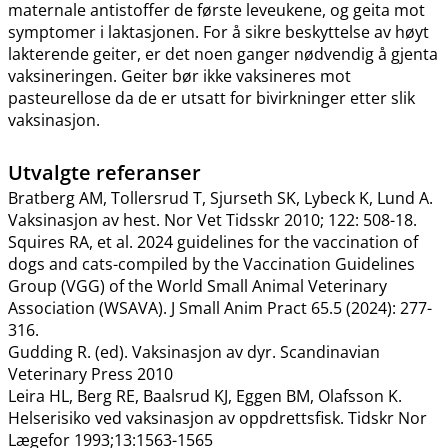
maternale antistoffer de første leveukene, og geita mot
symptomer i laktasjonen. For å sikre beskyttelse av høyt
lakterende geiter, er det noen ganger nødvendig å gjenta
vaksineringen. Geiter bør ikke vaksineres mot
pasteurellose da de er utsatt for bivirkninger etter slik
vaksinasjon.
Utvalgte referanser
Bratberg AM, Tollersrud T, Sjurseth SK, Lybeck K, Lund A.
Vaksinasjon av hest. Nor Vet Tidsskr 2010; 122: 508-18.
Squires RA, et al. 2024 guidelines for the vaccination of
dogs and cats-compiled by the Vaccination Guidelines
Group (VGG) of the World Small Animal Veterinary
Association (WSAVA). J Small Anim Pract 65.5 (2024): 277-
316.
Gudding R. (ed). Vaksinasjon av dyr. Scandinavian
Veterinary Press 2010
Leira HL, Berg RE, Baalsrud KJ, Eggen BM, Olafsson K.
Helserisiko ved vaksinasjon av oppdrettsfisk. Tidskr Nor
Lægefor 1993;13:1563-1565