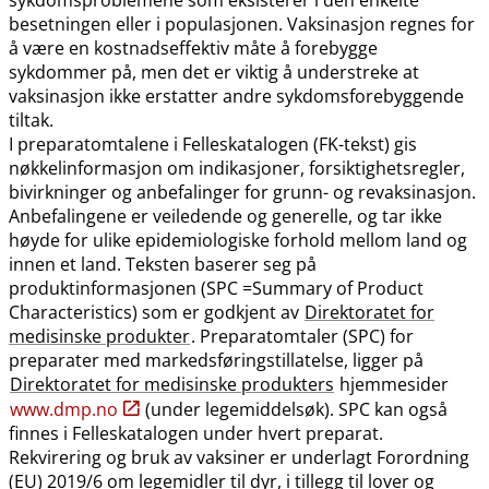
besetningen eller i populasjonen. Vaksinasjon regnes for
å være en kostnadseffektiv måte å forebygge
sykdommer på, men det er viktig å understreke at
vaksinasjon ikke erstatter andre sykdomsforebyggende
tiltak.
I preparatomtalene i Felleskatalogen (FK-tekst) gis
nøkkelinformasjon om indikasjoner, forsiktighetsregler,
bivirkninger og anbefalinger for grunn- og revaksinasjon.
Anbefalingene er veiledende og generelle, og tar ikke
høyde for ulike epidemiologiske forhold mellom land og
innen et land. Teksten baserer seg på
produktinformasjonen (SPC =Summary of Product
Characteristics) som er godkjent av
Direktoratet for
medisinske produkter
. Preparatomtaler (SPC) for
preparater med markedsføringstillatelse, ligger på
Direktoratet for medisinske produkters
hjemmesider
www.dmp.no
(under legemiddelsøk). SPC kan også
finnes i Felleskatalogen under hvert preparat.
Rekvirering og bruk av vaksiner er underlagt Forordning
(EU) 2019/6 om legemidler til dyr, i tillegg til lover og