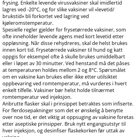
frysing. Enkelte levende virusvaksiner skal imidlertid
lagres ved -20°C, og for slike vaksiner vil «levetid​/​
brukstid» bli forkortet ved lagring ved
kjøleromstemperatur.
Spesielle regler gjelder for frysetørrede vaksiner, som
ofte inneholder levende agens med kort levetid etter
oppløsning. Når disse rehydreres, skal de helst brukes
innen kort tid. Frysetørrede vaksiner til hund og katt
oppgis for eksempel ofte å skulle brukes umiddelbart
eller i løpet av 30 minutter. Ved henstand må det påses
at temperaturen holdes mellom 2 og 8°C. Spørsmålet
om en vaksine kan brukes eller ikke etter utilsiktet
oppbevaring ved romtemperatur, må vurderes i hvert
enkelt tilfelle. Vaksiner bør helst holde tilnærmet
romtemperatur ved injeksjon.
Anbrutte flasker skal i prinsippet betraktes som infiserte.
For flerdosepakninger som det er ønskelig å benytte
over noe tid, er det viktig at oppsuging av vaksine foretas
etter aseptiske prinsipper. Bruk nytt engangsutstyr til
hver injeksjon, og desinfiser flaskekorken før uttak av