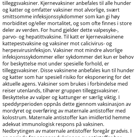
tilleggsvaksiner. Kjernevaksiner anbefales til alle hunder
og katter og omfatter vaksiner mot alvorlige, svært
smittsomme infeksjonssykdommer som kan gi høy
morbiditet og​/​eller mortalitet, og som ofte finnes i store
deler av verden. For hund gjelder dette valpesyke-,
parvo- og hepatittvaksine. Til katt er kjernevaksinene
kattepestvaksine og vaksiner mot calicivirus- og
herpesvirusinfeksjon. Vaksiner mot mindre alvorlige
infeksjonssykdommer eller sykdommer det kun er behov
for beskyttelse mot under spesielle forhold, er
tilleggsvaksiner. Disse vaksinene anbefales kun til hunder
og katter som har spesiell risiko for eksponering for det
aktuelle agens. Vaksiner som brukes i forbindelse med
reiser utenlands, tilhører gruppen tilleggsvaksiner.
Beskyttelse av valper og kattunger er særlig viktig. I
speddyrperioden oppnås dette gjennom vaksinasjon av
mordyret og overføring av maternale antistoffer med
kolostrum. Maternale antistoffer kan imidlertid hemme
adekvat immunologisk respons på vaksinen.
Nedbrytingen av maternale antistoffer foregår gradvis. I