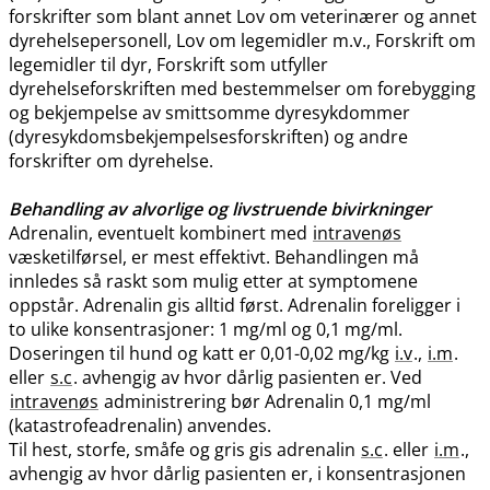
forskrifter som blant annet Lov om veterinærer og annet
dyrehelsepersonell, Lov om legemidler m.v., Forskrift om
legemidler til dyr, Forskrift som utfyller
dyrehelseforskriften med bestemmelser om forebygging
og bekjempelse av smittsomme dyresykdommer
(dyresykdomsbekjempelsesforskriften) og andre
forskrifter om dyrehelse.
Behandling av alvorlige og livstruende bivirkninger
Adrenalin, eventuelt kombinert med
intravenøs
væsketilførsel, er mest effektivt. Behandlingen må
innledes så raskt som mulig etter at symptomene
oppstår. Adrenalin gis alltid først. Adrenalin foreligger i
to ulike konsentrasjoner: 1 mg/ml og 0,1 mg​/​ml.
Doseringen til hund og katt er 0,01-0,02 mg/kg
i.v
.,
i.m
.
eller
s.c
. avhengig av hvor dårlig pasienten er. Ved
intravenøs
administrering bør Adrenalin 0,1 mg/ml
(katastrofeadrenalin) anvendes.
Til hest, storfe, småfe og gris gis adrenalin
s.c
. eller
i.m
.,
avhengig av hvor dårlig pasienten er, i konsentrasjonen