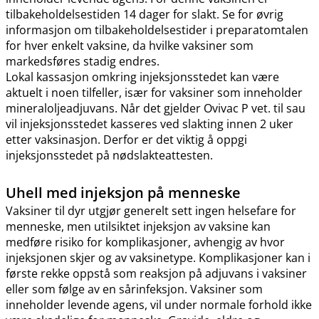
tilbakeholdelsestiden 14 dager for slakt. Se for øvrig
informasjon om tilbakeholdelsestider i preparatomtalen
for hver enkelt vaksine, da hvilke vaksiner som
markedsføres stadig endres.
Lokal kassasjon omkring injeksjonsstedet kan være
aktuelt i noen tilfeller, især for vaksiner som inneholder
mineraloljeadjuvans. Når det gjelder Ovivac P vet. til sau
vil injeksjonsstedet kasseres ved slakting innen 2 uker
etter vaksinasjon. Derfor er det viktig å oppgi
injeksjonsstedet på nødslakteattesten.
Uhell med injeksjon på menneske
Vaksiner til dyr utgjør generelt sett ingen helsefare for
menneske, men utilsiktet injeksjon av vaksine kan
medføre risiko for komplikasjoner, avhengig av hvor
injeksjonen skjer og av vaksinetype. Komplikasjoner kan i
første rekke oppstå som reaksjon på adjuvans i vaksiner
eller som følge av en sårinfeksjon. Vaksiner som
inneholder levende agens, vil under normale forhold ikke