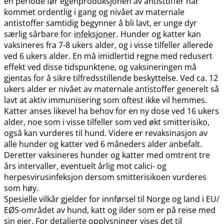
en periode før egenproduksjonen av antistoffer har
kommet ordentlig i gang og nivået av maternale
antistoffer samtidig begynner å bli lavt, er unge dyr
særlig sårbare for
infeksjoner
. Hunder og katter kan
vaksineres fra 7-8 ukers alder, og i visse tilfeller allerede
ved 6 ukers alder. En må imidlertid regne med redusert
effekt ved disse tidspunktene, og vaksineringen må
gjentas for å sikre tilfredsstillende beskyttelse. Ved ca. 12
ukers alder er nivået av maternale antistoffer generelt så
lavt at aktiv immunisering som oftest ikke vil hemmes.
Katter anses likevel ha behov for en ny dose ved 16 ukers
alder, noe som i visse tilfeller som ved økt smitterisiko,
også kan vurderes til hund. Videre er revaksinasjon av
alle hunder og katter ved 6 måneders alder anbefalt.
Deretter vaksineres hunder og katter med omtrent tre
års intervaller, eventuelt årlig mot calici- og
herpesvirusinfeksjon dersom smitterisikoen vurderes
som høy.
Spesielle vilkår gjelder for innførsel til Norge og land i EU​/​
EØS-området av hund, katt og ilder som er på reise med
sin eier. For detaljerte opplysninger vises det til