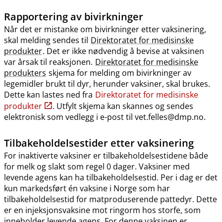
Rapportering av bivirkninger
Når det er mistanke om bivirkninger etter vaksinering,
skal melding sendes til
Direktoratet for medisinske
produkter
. Det er ikke nødvendig å bevise at vaksinen
var årsak til reaksjonen.
Direktoratet for medisinske
produkters
skjema for melding om bivirkninger av
legemidler brukt til dyr, herunder vaksiner, skal brukes.
Dette kan lastes ned fra
Direktoratet for medisinske
produkter
. Utfylt skjema kan skannes og sendes
elektronisk som vedlegg i e-post til vet.felles@dmp.no.
Tilbakeholdelsestider etter vaksinering
For inaktiverte vaksiner er tilbakeholdelsestidene både
for melk og slakt som regel 0 dager. Vaksiner med
levende agens kan ha tilbakeholdelsestid. Per i dag er det
kun markedsført én vaksine i Norge som har
tilbakeholdelsestid for matproduserende pattedyr. Dette
er en injeksjonsvaksine mot ringorm hos storfe, som
inneholder levende agens. For denne vaksinen er