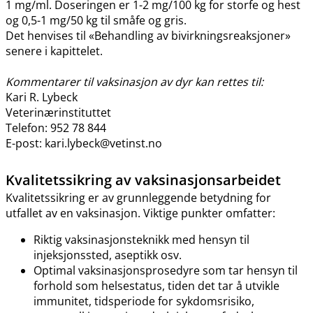
1 mg​/​ml. Doseringen er 1-2 mg/100 kg for storfe og hest
og 0,5-1 mg/50 kg til småfe og gris.
Det henvises til «Behandling av bivirkningsreaksjoner»
senere i kapittelet.
Kommentarer til vaksinasjon av dyr kan rettes til:
Kari R. Lybeck
Veterinærinstituttet
Telefon: 952 78 844
E-post: kari.lybeck@vetinst.no
Kvalitetssikring av vaksinasjonsarbeidet
Kvalitetssikring er av grunnleggende betydning for
utfallet av en vaksinasjon. Viktige punkter omfatter:
Riktig vaksinasjonsteknikk med hensyn til
injeksjonssted, aseptikk osv.
Optimal vaksinasjonsprosedyre som tar hensyn til
forhold som helsestatus, tiden det tar å utvikle
immunitet, tidsperiode for sykdomsrisiko,