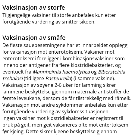
Vaksinasjon av storfe
Tilgjengelige vaksiner til storfe anbefales kun etter
forutgående vurdering av smitterisikoen.
Vaksinasjon av småfe
De fleste sauebesetningene har et innarbeidet opplegg
for vaksinasjon mot enterotoksemi. Vaksiner mot
enterotoksemi foreligger i kombinasjonsvaksiner som
inneholder antigener fra flere klostridiebakterier, og
eventuelt fra
Mannheimia haemolytica
og
Bibersteinia
trehalosi
(tidligere
Pasteurella
) (i samme vaksine).
Vaksinasjon av søyene 2-6 uker før lamming sikrer
lammene beskyttelse gjennom maternale antistoffer de
første leveukene, dersom de får tilstrekkelig med råmelk.
Vaksinasjon mot andre sykdommer anbefales kun etter
forutgående vurdering av sykdomssituasjonen.
Ingen vaksiner mot klostridiebakterier er registrert til
bruk på geit, men geit vaksineres ofte mot entertoksemi
før kjeing. Dette sikrer kjeene beskyttelse gjennom