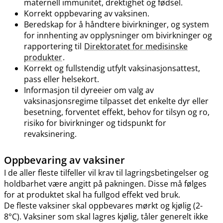
maternell immunitet, drektighet og fødsel.
Korrekt oppbevaring av vaksinen.
Beredskap for å håndtere bivirkninger, og system
for innhenting av opplysninger om bivirkninger og
rapportering til
Direktoratet for medisinske
produkter
.
Korrekt og fullstendig utfylt vaksinasjonsattest,
pass eller helsekort.
Informasjon til dyreeier om valg av
vaksinasjonsregime tilpasset det enkelte dyr eller
besetning, forventet effekt, behov for tilsyn og ro,
risiko for bivirkninger og tidspunkt for
revaksinering.
Oppbevaring av vaksiner
I de aller fleste tilfeller vil krav til lagringsbetingelser og
holdbarhet være angitt på pakningen. Disse må følges
for at produktet skal ha fullgod effekt ved bruk.
De fleste vaksiner skal oppbevares mørkt og kjølig (2-
8°C). Vaksiner som skal lagres kjølig, tåler generelt ikke