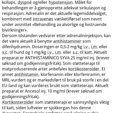
kollaps,
dyspné
og​/​eller
hypotensjon
. Målet for
behandlingen er å gjenopprette adekvat sirkulasjon og
respirasjon. Adrenalin er det aktuelle legemiddelvalget,
kombinert med
intravenøs
væsketilførsel som nevnt
under avsnittet «Behandling av alvorlige og livstruende
bivirkninger».
Dersom tilstanden vedvarer etter adrenalininjeksjon, kan
det være aktuelt å benytte
antihistaminer
som
difenhydramin. Doseringen er 0,5-2 mg/kg
i.v
.,
i.m
. eller
s.c
. til hund og 1 mg/kg
i.v
.,
i.m
. eller
s.c
. til katt. Aktuelt
preparat er ANTIHISTAMÍNICO SYVA 25 mg/ml inj. (krever
søknad om godkjenningsfritak). Som støtteterapi til
matproduserende arter anbefales
kortikosteroider
. Et
annet
antihistamin
, klorfenamin eller klorfeniramin, er
MRL-vurdert og er markedsført til bruk på storfe i en del
EU-land og kan vurderes brukt som støtteterapi. Aktuelt
preparat er Ancesol inj. 10 mg/ml (krever søknad om
godkjenningsfritak).
Kortikosteroider
som støtteterapi er sannsynligvis viktig
til katt, siden luftveier er sjokkorgan hos denne