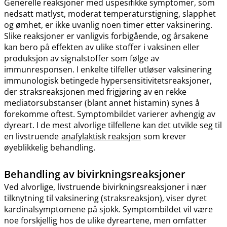
Generelle reaksjoner med uspesifikke symptomer, som
nedsatt matlyst, moderat temperaturstigning, slapphet
og ømhet, er ikke uvanlig noen timer etter vaksinering.
Slike reaksjoner er vanligvis forbigående, og årsakene
kan bero på effekten av ulike stoffer i vaksinen eller
produksjon av signalstoffer som følge av
immunresponsen. I enkelte tilfeller utløser vaksinering
immunologisk betingede hypersensitivitetsreaksjoner,
der straksreaksjonen med frigjøring av en rekke
mediatorsubstanser (blant annet histamin) synes å
forekomme oftest. Symptombildet varierer avhengig av
dyreart. I de mest alvorlige tilfellene kan det utvikle seg til
en livstruende
anafylaktisk reaksjon
som krever
øyeblikkelig behandling.
Behandling av bivirkningsreaksjoner
Ved alvorlige, livstruende bivirkningsreaksjoner i nær
tilknytning til vaksinering (straksreaksjon), viser dyret
kardinalsymptomene på sjokk. Symptombildet vil være
noe forskjellig hos de ulike dyreartene, men omfatter