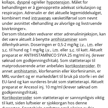
kollaps,
dyspné
og​/​eller
hypotensjon
. Målet for
behandlingen er å gjenopprette adekvat sirkulasjon og
respirasjon. Adrenalin er det aktuelle legemiddelvalget,
kombinert med
intravenøs
væsketilførsel som nevnt
under avsnittet «Behandling av alvorlige og livstruende
bivirkninger».
Dersom tilstanden vedvarer etter adrenalininjeksjon, kan
det være aktuelt å benytte
antihistaminer
som
difenhydramin. Doseringen er 0,5-2 mg/kg
i.v
.,
i.m
. eller
s.c
. til hund og 1 mg/kg
i.v
.,
i.m
. eller
s.c
. til katt. Aktuelt
preparat er ANTIHISTAMÍNICO SYVA 25 mg/ml inj. (krever
søknad om godkjenningsfritak). Som støtteterapi til
matproduserende arter anbefales
kortikosteroider
. Et
annet
antihistamin
, klorfenamin eller klorfeniramin, er
MRL-vurdert og er markedsført til bruk på storfe i en del
EU-land og kan vurderes brukt som støtteterapi. Aktuelt
preparat er Ancesol inj. 10 mg/ml (krever søknad om
godkjenningsfritak).
Kortikosteroider
som støtteterapi er sannsynligvis viktig
til katt, siden luftveier er sjokkorgan hos denne