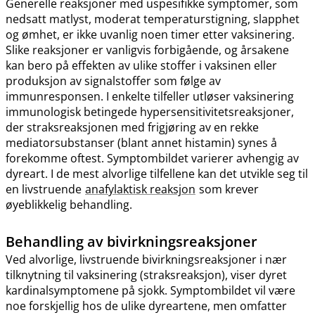
Generelle reaksjoner med uspesifikke symptomer, som
nedsatt matlyst, moderat temperaturstigning, slapphet
og ømhet, er ikke uvanlig noen timer etter vaksinering.
Slike reaksjoner er vanligvis forbigående, og årsakene
kan bero på effekten av ulike stoffer i vaksinen eller
produksjon av signalstoffer som følge av
immunresponsen. I enkelte tilfeller utløser vaksinering
immunologisk betingede hypersensitivitetsreaksjoner,
der straksreaksjonen med frigjøring av en rekke
mediatorsubstanser (blant annet histamin) synes å
forekomme oftest. Symptombildet varierer avhengig av
dyreart. I de mest alvorlige tilfellene kan det utvikle seg til
en livstruende
anafylaktisk reaksjon
som krever
øyeblikkelig behandling.
Behandling av bivirkningsreaksjoner
Ved alvorlige, livstruende bivirkningsreaksjoner i nær
tilknytning til vaksinering (straksreaksjon), viser dyret
kardinalsymptomene på sjokk. Symptombildet vil være
noe forskjellig hos de ulike dyreartene, men omfatter