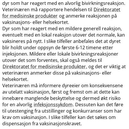
dyr som har reagert med en alvorlig bivirkningsreaksjon.
Veterinæren må rapportere hendelsen til
Direktoratet
for medisinske produkter
og anmerke reaksjonen på
vaksinasjons- eller helsekortet.
Dyr som har reagert med en mildere generell reaksjon,
eventuelt med en lokal reaksjon utover det normale, kan
vaksineres på nytt. I slike tilfeller anbefales det at dyret
blir holdt under oppsyn de første 6-12 timene etter
injeksjonen. Mildere eller lokale bivirkningsreaksjoner
utover det som forventes, skal også meldes til
Direktoratet for medisinske produkter
, og det er viktig at
veterinæren anmerker disse på vaksinasjons- eller
helsekortet.
Veterinæren må informere dyreeier om konsekvensene
av utelatt vaksinasjon, først og fremst om at dette kan
innebære manglende beskyttelse og dermed økt risiko
for en alvorlig
infeksjonssykdom
. Dessuten kan det føre
til utestenging fra utstillinger og konkurranser som har
krav om vaksinasjon. I slike tilfeller kan det søkes om
dispensasjon fra vaksinasjonskravet.