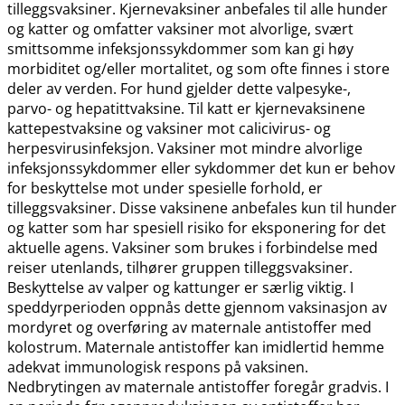
tilleggsvaksiner. Kjernevaksiner anbefales til alle hunder
og katter og omfatter vaksiner mot alvorlige, svært
smittsomme infeksjonssykdommer som kan gi høy
morbiditet og​/​eller mortalitet, og som ofte finnes i store
deler av verden. For hund gjelder dette valpesyke-,
parvo- og hepatittvaksine. Til katt er kjernevaksinene
kattepestvaksine og vaksiner mot calicivirus- og
herpesvirusinfeksjon. Vaksiner mot mindre alvorlige
infeksjonssykdommer eller sykdommer det kun er behov
for beskyttelse mot under spesielle forhold, er
tilleggsvaksiner. Disse vaksinene anbefales kun til hunder
og katter som har spesiell risiko for eksponering for det
aktuelle agens. Vaksiner som brukes i forbindelse med
reiser utenlands, tilhører gruppen tilleggsvaksiner.
Beskyttelse av valper og kattunger er særlig viktig. I
speddyrperioden oppnås dette gjennom vaksinasjon av
mordyret og overføring av maternale antistoffer med
kolostrum. Maternale antistoffer kan imidlertid hemme
adekvat immunologisk respons på vaksinen.
Nedbrytingen av maternale antistoffer foregår gradvis. I