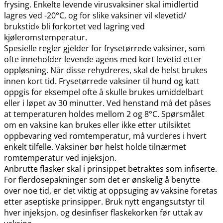
frysing. Enkelte levende virusvaksiner skal imidlertid
lagres ved -20°C, og for slike vaksiner vil «levetid​/​
brukstid» bli forkortet ved lagring ved
kjøleromstemperatur.
Spesielle regler gjelder for frysetørrede vaksiner, som
ofte inneholder levende agens med kort levetid etter
oppløsning. Når disse rehydreres, skal de helst brukes
innen kort tid. Frysetørrede vaksiner til hund og katt
oppgis for eksempel ofte å skulle brukes umiddelbart
eller i løpet av 30 minutter. Ved henstand må det påses
at temperaturen holdes mellom 2 og 8°C. Spørsmålet
om en vaksine kan brukes eller ikke etter utilsiktet
oppbevaring ved romtemperatur, må vurderes i hvert
enkelt tilfelle. Vaksiner bør helst holde tilnærmet
romtemperatur ved injeksjon.
Anbrutte flasker skal i prinsippet betraktes som infiserte.
For flerdosepakninger som det er ønskelig å benytte
over noe tid, er det viktig at oppsuging av vaksine foretas
etter aseptiske prinsipper. Bruk nytt engangsutstyr til
hver injeksjon, og desinfiser flaskekorken før uttak av