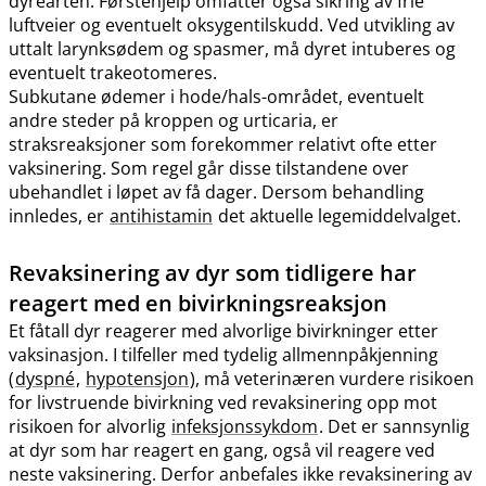
dyrearten. Førstehjelp omfatter også sikring av frie
luftveier og eventuelt oksygentilskudd. Ved utvikling av
uttalt larynksødem og spasmer, må dyret intuberes og
eventuelt trakeotomeres.
Subkutane ødemer i hode​/​hals-området, eventuelt
andre steder på kroppen og urticaria, er
straksreaksjoner som forekommer relativt ofte etter
vaksinering. Som regel går disse tilstandene over
ubehandlet i løpet av få dager. Dersom behandling
innledes, er
antihistamin
det aktuelle legemiddelvalget.
Revaksinering av dyr som tidligere har
reagert med en bivirkningsreaksjon
Et fåtall dyr reagerer med alvorlige bivirkninger etter
vaksinasjon. I tilfeller med tydelig allmennpåkjenning
(
dyspné
,
hypotensjon
), må veterinæren vurdere risikoen
for livstruende bivirkning ved revaksinering opp mot
risikoen for alvorlig
infeksjonssykdom
. Det er sannsynlig
at dyr som har reagert en gang, også vil reagere ved
neste vaksinering. Derfor anbefales ikke revaksinering av