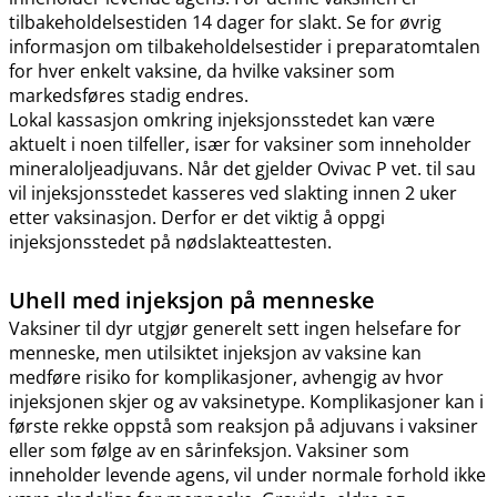
tilbakeholdelsestiden 14 dager for slakt. Se for øvrig
informasjon om tilbakeholdelsestider i preparatomtalen
for hver enkelt vaksine, da hvilke vaksiner som
markedsføres stadig endres.
Lokal kassasjon omkring injeksjonsstedet kan være
aktuelt i noen tilfeller, især for vaksiner som inneholder
mineraloljeadjuvans. Når det gjelder Ovivac P vet. til sau
vil injeksjonsstedet kasseres ved slakting innen 2 uker
etter vaksinasjon. Derfor er det viktig å oppgi
injeksjonsstedet på nødslakteattesten.
Uhell med injeksjon på menneske
Vaksiner til dyr utgjør generelt sett ingen helsefare for
menneske, men utilsiktet injeksjon av vaksine kan
medføre risiko for komplikasjoner, avhengig av hvor
injeksjonen skjer og av vaksinetype. Komplikasjoner kan i
første rekke oppstå som reaksjon på adjuvans i vaksiner
eller som følge av en sårinfeksjon. Vaksiner som
inneholder levende agens, vil under normale forhold ikke