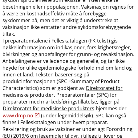
besetningen eller i populasjonen. Vaksinasjon regnes for
å være en kostnadseffektiv måte å forebygge
sykdommer på, men det er viktig å understreke at
vaksinasjon ikke erstatter andre sykdomsforebyggende
tiltak.
I preparatomtalene i Felleskatalogen (FK-tekst) gis
nøkkelinformasjon om indikasjoner, forsiktighetsregler,
bivirkninger og anbefalinger for grunn- og revaksinasjon.
Anbefalingene er veiledende og generelle, og tar ikke
høyde for ulike epidemiologiske forhold mellom land og
innen et land. Teksten baserer seg på
produktinformasjonen (SPC =Summary of Product
Characteristics) som er godkjent av
Direktoratet for
medisinske produkter
. Preparatomtaler (SPC) for
preparater med markedsføringstillatelse, ligger på
Direktoratet for medisinske produkters
hjemmesider
www.dmp.no
(under legemiddelsøk). SPC kan også
finnes i Felleskatalogen under hvert preparat.
Rekvirering og bruk av vaksiner er underlagt Forordning
(EU) 2019/6 om legemidler til dyr, i tillegg til lover og