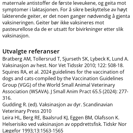
maternale antistoffer de første leveukene, og geita mot
symptomer i laktasjonen. For å sikre beskyttelse av høyt
lakterende geiter, er det noen ganger nødvendig å gjenta
vaksineringen. Geiter bør ikke vaksineres mot
pasteurellose da de er utsatt for bivirkninger etter slik
vaksinasjon.
Utvalgte referanser
Bratberg AM, Tollersrud T, Sjurseth SK, Lybeck K, Lund A.
Vaksinasjon av hest. Nor Vet Tidsskr 2010; 122: 508-18.
Squires RA, et al. 2024 guidelines for the vaccination of
dogs and cats-compiled by the Vaccination Guidelines
Group (VGG) of the World Small Animal Veterinary
Association (WSAVA). J Small Anim Pract 65.5 (2024): 277-
316.
Gudding R. (ed). Vaksinasjon av dyr. Scandinavian
Veterinary Press 2010
Leira HL, Berg RE, Baalsrud KJ, Eggen BM, Olafsson K.
Helserisiko ved vaksinasjon av oppdrettsfisk. Tidskr Nor
Lægefor 1993;13:1563-1565