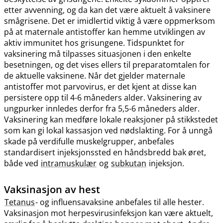
etter avvenning, og da kan det være aktuelt å vaksinere
smågrisene. Det er imidlertid viktig å være oppmerksom
på at maternale antistoffer kan hemme utviklingen av
aktiv immunitet hos grisungene. Tidspunktet for
vaksinering må tilpasses situasjonen i den enkelte
besetningen, og det vises ellers til preparatomtalen for
de aktuelle vaksinene. Når det gjelder maternale
antistoffer mot parvovirus, er det kjent at disse kan
persistere opp til 4-6 måneders alder. Vaksinering av
ungpurker innledes derfor fra 5,5-6 måneders alder.
Vaksinering kan medføre lokale reaksjoner på stikkstedet
som kan gi lokal kassasjon ved nødslakting. For å unngå
skade på verdifulle muskelgrupper, anbefales
standardisert injeksjonssted en håndsbredd bak øret,
både ved
intramuskulær
og
subkutan
injeksjon.
Vaksinasjon av hest
Tetanus
- og influensavaksine anbefales til alle hester.
Vaksinasjon mot herpesvirusinfeksjon kan være aktuelt,