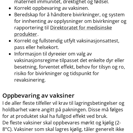
maternell immunitet, drektighet og fødsel.
Korrekt oppbevaring av vaksinen.
Beredskap for å håndtere bivirkninger, og system
for innhenting av opplysninger om bivirkninger og
rapportering til
Direktoratet for medisinske
produkter
.
Korrekt og fullstendig utfylt vaksinasjonsattest,
pass eller helsekort.
Informasjon til dyreeier om valg av
vaksinasjonsregime tilpasset det enkelte dyr eller
besetning, forventet effekt, behov for tilsyn og ro,
risiko for bivirkninger og tidspunkt for
revaksinering.
Oppbevaring av vaksiner
I de aller fleste tilfeller vil krav til lagringsbetingelser og
holdbarhet være angitt på pakningen. Disse må følges
for at produktet skal ha fullgod effekt ved bruk.
De fleste vaksiner skal oppbevares mørkt og kjølig (2-
8°C). Vaksiner som skal lagres kjølig, tåler generelt ikke