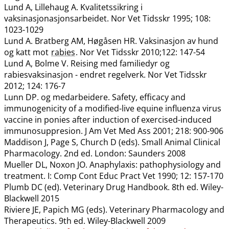
Lund A, Lillehaug A. Kvalitetssikring i
vaksinasjonasjonsarbeidet. Nor Vet Tidsskr 1995; 108:
1023-1029
Lund A. Bratberg AM, Høgåsen HR. Vaksinasjon av hund
og katt mot
rabies
. Nor Vet Tidsskr 2010;122: 147-54
Lund A, Bolme V. Reising med familiedyr og
rabiesvaksinasjon - endret regelverk. Nor Vet Tidsskr
2012; 124: 176-7
Lunn DP. og medarbeidere. Safety, efficacy and
immunogenicity of a modified-live equine influenza virus
vaccine in ponies after induction of exercised-induced
immunosuppresion. J Am Vet Med Ass 2001; 218: 900-906
Maddison J, Page S, Church D (eds). Small Animal Clinical
Pharmacology. 2nd ed. London: Saunders 2008
Mueller DL, Noxon JO. Anaphylaxis: pathophysiology and
treatment. I: Comp Cont Educ Pract Vet 1990; 12: 157-170
Plumb DC (ed). Veterinary Drug Handbook. 8th ed. Wiley-
Blackwell 2015
Riviere JE, Papich MG (eds). Veterinary Pharmacology and
Therapeutics. 9th ed. Wiley-Blackwell 2009