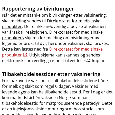
Rapportering av bivirkninger
Når det er mistanke om bivirkninger etter vaksinering,
skal melding sendes til
Direktoratet for medisinske
produkter
. Det er ikke nødvendig å bevise at vaksinen
var årsak til reaksjonen.
Direktoratet for medisinske
produkters
skjema for melding om bivirkninger av
legemidler brukt til dyr, herunder vaksiner, skal brukes.
Dette kan lastes ned fra
Direktoratet for medisinske
produkter
. Utfylt skjema kan skannes og sendes
elektronisk som vedlegg i e-post til vet.felles@dmp.no.
Tilbakeholdelsestider etter vaksinering
For inaktiverte vaksiner er tilbakeholdelsestidene både
for melk og slakt som regel 0 dager. Vaksiner med
levende agens kan ha tilbakeholdelsestid. Per i dag er det
kun markedsført én vaksine i Norge som har
tilbakeholdelsestid for matproduserende pattedyr. Dette
er en injeksjonsvaksine mot ringorm hos storfe, som
inneholder levende agens. For denne vaksinen er