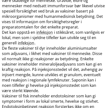
være skadelige for menneske. Gravide, eldre og
mennesker med nedsatt immunforsvar bør likevel utvise
spesiell forsiktighet ved bruk av vaksiner basert på
mikroorganismer med humanmedisinsk betydning. Det
vises til informasjon om forsiktighetsregler i
preparatomtalen for det enkelte preparat.
Det kan oppstå en
infeksjon
i stikksåret, som vanligvis er
lokal, men som i sjeldne tilfeller kan utvikle seg til en
generell
infeksjon
.
De fleste vaksiner til dyr inneholder aluminiumsalter
som adjuvans, i likhet med vaksiner til menneske. Disse
vil normalt ikke gi reaksjoner av betydning. Enkelte
vaksiner inneholder mineraloljeadjuvans som kan gi en
kraftig reaksjon. På injeksjonsstedet vil det, avhengig av
injisert mengde, kunne utvikles et granulom, eventuelt
med reaksjon i regionale lymfeknuter. Saponin kan i
noen tilfeller gi hevelse på injeksjonsstedet som kan
være sterkt kløende.
Vaksiner til fisk inneholder endotoksiner som kan gi
symptomer i form av lokal smerte, hevelse og stivhet.
Endotoksinbetinget reaksjon forsterkes ikke om en