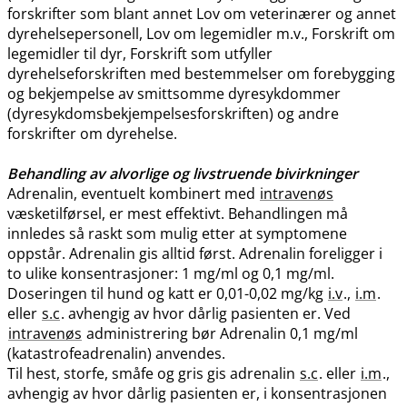
forskrifter som blant annet Lov om veterinærer og annet
dyrehelsepersonell, Lov om legemidler m.v., Forskrift om
legemidler til dyr, Forskrift som utfyller
dyrehelseforskriften med bestemmelser om forebygging
og bekjempelse av smittsomme dyresykdommer
(dyresykdomsbekjempelsesforskriften) og andre
forskrifter om dyrehelse.
Behandling av alvorlige og livstruende bivirkninger
Adrenalin, eventuelt kombinert med
intravenøs
væsketilførsel, er mest effektivt. Behandlingen må
innledes så raskt som mulig etter at symptomene
oppstår. Adrenalin gis alltid først. Adrenalin foreligger i
to ulike konsentrasjoner: 1 mg/ml og 0,1 mg​/​ml.
Doseringen til hund og katt er 0,01-0,02 mg/kg
i.v
.,
i.m
.
eller
s.c
. avhengig av hvor dårlig pasienten er. Ved
intravenøs
administrering bør Adrenalin 0,1 mg/ml
(katastrofeadrenalin) anvendes.
Til hest, storfe, småfe og gris gis adrenalin
s.c
. eller
i.m
.,
avhengig av hvor dårlig pasienten er, i konsentrasjonen