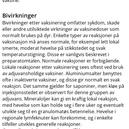
vaksine.
Bivirkninger
Bivirkninger etter vaksinering omfatter sykdom, skade
eller andre utilsiktede virkninger av vaksinedoser som
normalt brukes på dyr. Enkelte typer av reaksjoner på
vaksinasjon må anses normale, for eksempel lett lokal
smerte, moderat hevelse på stikkstedet og svak
temperaturstigning. Disse er vanligvis beskrevet i
preparatomtalen. Normale reaksjoner er forbigående.
Lokale reaksjoner etter vaksinering sees oftest ved bruk
av adjuvansholdige vaksiner. Aluminiumsalter benyttes
ofte i inaktiverte vaksiner, og disse gir normalt en svak
reaksjon. Det samme gjelder for saponiner, men kløe på
injeksjonsstedet er observert for denne gruppen av
adjuvans. Mineraloljer kan gi en kraftig lokal reaksjon,
med hevelse som kan holde seg i flere uker og eventuelt
utvikle seg til en granulomatøs betennelse. Hevelse i
regionale lymfeknuter kan forekomme, og i enkelte
tilfeller utvikles generelle reaksjoner.