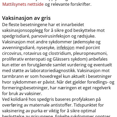
Mattilsynets nettside
og relevante forskrifter.
Vaksinasjon av gris
De fleste besetningene har et innarbeidet
vaksinasjonsopplegg for å sikre god beskyttelse mot
spedgrisdiaré, parvovirusinfeksjon og rødsjuke.
Vaksinasjon mot andre sykdommer (ødemsyke og
avvenningsdiaré, nysesyke,
infeksjon
med porcint
circovirus, rotavirus og clostridium, pleuropneumoni,
proliferativ enteropati og Glässers sykdom) anbefales
kun etter en forutgående samlet vurdering og eventuelt
med støtte av laboratoriediagnostikk. Vaksinasjon mot
tarmbrann er som hovedregel kun aktuelt i besetninger
hvor sykdommen er påvist. Når det gjelder foredlings- og
formeringsbesetninger, har næringen et eget regelverk
for bruk av vaksiner.
Ved kolidiaré hos spedgris baseres profylaksen på
overføring av maternale antistoffer. Tidspunktet for
vaksinering av purka er viktig for å sikre optimal
beskyttelse av grisungene. Enkelte sykdommer opptrer