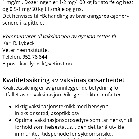
1 mg​/​ml. Doseringen er 1-2 mg/100 kg for storfe og hest
og 0,5-1 mg/50 kg til småfe og gris.
Det henvises til «Behandling av bivirkningsreaksjoner»
senere i kapittelet.
Kommentarer til vaksinasjon av dyr kan rettes til:
Kari R. Lybeck
Veterinærinstituttet
Telefon: 952 78 844
E-post: kari.lybeck@vetinst.no
Kvalitetssikring av vaksinasjonsarbeidet
Kvalitetssikring er av grunnleggende betydning for
utfallet av en vaksinasjon. Viktige punkter omfatter:
Riktig vaksinasjonsteknikk med hensyn til
injeksjonssted, aseptikk osv.
Optimal vaksinasjonsprosedyre som tar hensyn til
forhold som helsestatus, tiden det tar å utvikle
immunitet, tidsperiode for sykdomsrisiko,