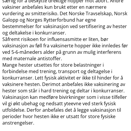
særlig for å beskytte drektige hopper mot abort. Andre
vaksiner anbefales kun brukt etter en nærmere
vurdering av smitterisiko. Det Norske Travselskap, Norsk
Galopp og Norges Rytterforbund har egne
bestemmelser for vaksinasjon ved sertifisering av hester
og deltakelse i konkurranser.
Såfremt risikoen for influensasmitte er liten, bør
vaksinasjon av føll fra vaksinerte hopper ikke innledes før
ved 5-6-måneders alder på grunn av mulig interferens
med maternale antistoffer.
Mange hester utsettes for store belastninger i
forbindelse med trening, transport og deltagelse i
konkurranser. Lett fysisk aktivitet er ikke til hinder for å
vaksinere hesten. Derimot anbefales ikke vaksinering av
hester som står i hard trening og deltar i konkurranser.
Vaksinasjon kan medføre bivirkninger som i visse tilfeller
vil gi økt ubehag og nedsatt yteevne ved sterk fysisk
utfoldelse. Derfor anbefales det å legge vaksinasjon til
perioder hvor hesten ikke er utsatt for store fysiske
anstrengelser.