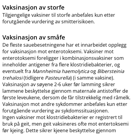
Vaksinasjon av storfe
Tilgjengelige vaksiner til storfe anbefales kun etter
forutgående vurdering av smitterisikoen.
Vaksinasjon av småfe
De fleste sauebesetningene har et innarbeidet opplegg
for vaksinasjon mot enterotoksemi. Vaksiner mot
enterotoksemi foreligger i kombinasjonsvaksiner som
inneholder antigener fra flere klostridiebakterier, og
eventuelt fra
Mannheimia haemolytica
og
Bibersteinia
trehalosi
(tidligere
Pasteurella
) (i samme vaksine).
Vaksinasjon av søyene 2-6 uker før lamming sikrer
lammene beskyttelse gjennom maternale antistoffer de
første leveukene, dersom de får tilstrekkelig med råmelk.
Vaksinasjon mot andre sykdommer anbefales kun etter
forutgående vurdering av sykdomssituasjonen.
Ingen vaksiner mot klostridiebakterier er registrert til
bruk på geit, men geit vaksineres ofte mot entertoksemi
før kjeing. Dette sikrer kjeene beskyttelse gjennom