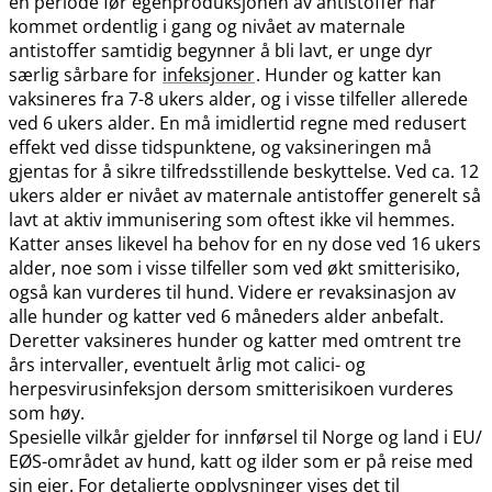
en periode før egenproduksjonen av antistoffer har
kommet ordentlig i gang og nivået av maternale
antistoffer samtidig begynner å bli lavt, er unge dyr
særlig sårbare for
infeksjoner
. Hunder og katter kan
vaksineres fra 7-8 ukers alder, og i visse tilfeller allerede
ved 6 ukers alder. En må imidlertid regne med redusert
effekt ved disse tidspunktene, og vaksineringen må
gjentas for å sikre tilfredsstillende beskyttelse. Ved ca. 12
ukers alder er nivået av maternale antistoffer generelt så
lavt at aktiv immunisering som oftest ikke vil hemmes.
Katter anses likevel ha behov for en ny dose ved 16 ukers
alder, noe som i visse tilfeller som ved økt smitterisiko,
også kan vurderes til hund. Videre er revaksinasjon av
alle hunder og katter ved 6 måneders alder anbefalt.
Deretter vaksineres hunder og katter med omtrent tre
års intervaller, eventuelt årlig mot calici- og
herpesvirusinfeksjon dersom smitterisikoen vurderes
som høy.
Spesielle vilkår gjelder for innførsel til Norge og land i EU​/​
EØS-området av hund, katt og ilder som er på reise med
sin eier. For detaljerte opplysninger vises det til