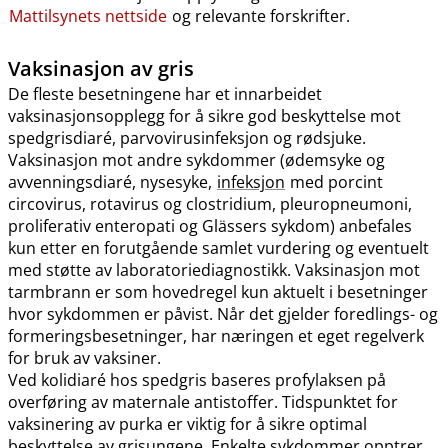
Mattilsynets nettside
og relevante forskrifter.
Vaksinasjon av gris
De fleste besetningene har et innarbeidet
vaksinasjonsopplegg for å sikre god beskyttelse mot
spedgrisdiaré, parvovirusinfeksjon og rødsjuke.
Vaksinasjon mot andre sykdommer (ødemsyke og
avvenningsdiaré, nysesyke,
infeksjon
med porcint
circovirus, rotavirus og clostridium, pleuropneumoni,
proliferativ enteropati og Glässers sykdom) anbefales
kun etter en forutgående samlet vurdering og eventuelt
med støtte av laboratoriediagnostikk. Vaksinasjon mot
tarmbrann er som hovedregel kun aktuelt i besetninger
hvor sykdommen er påvist. Når det gjelder foredlings- og
formeringsbesetninger, har næringen et eget regelverk
for bruk av vaksiner.
Ved kolidiaré hos spedgris baseres profylaksen på
overføring av maternale antistoffer. Tidspunktet for
vaksinering av purka er viktig for å sikre optimal
beskyttelse av grisungene. Enkelte sykdommer opptrer