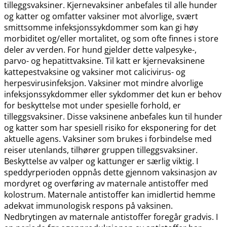
tilleggsvaksiner. Kjernevaksiner anbefales til alle hunder
og katter og omfatter vaksiner mot alvorlige, svært
smittsomme infeksjonssykdommer som kan gi høy
morbiditet og​/​eller mortalitet, og som ofte finnes i store
deler av verden. For hund gjelder dette valpesyke-,
parvo- og hepatittvaksine. Til katt er kjernevaksinene
kattepestvaksine og vaksiner mot calicivirus- og
herpesvirusinfeksjon. Vaksiner mot mindre alvorlige
infeksjonssykdommer eller sykdommer det kun er behov
for beskyttelse mot under spesielle forhold, er
tilleggsvaksiner. Disse vaksinene anbefales kun til hunder
og katter som har spesiell risiko for eksponering for det
aktuelle agens. Vaksiner som brukes i forbindelse med
reiser utenlands, tilhører gruppen tilleggsvaksiner.
Beskyttelse av valper og kattunger er særlig viktig. I
speddyrperioden oppnås dette gjennom vaksinasjon av
mordyret og overføring av maternale antistoffer med
kolostrum. Maternale antistoffer kan imidlertid hemme
adekvat immunologisk respons på vaksinen.
Nedbrytingen av maternale antistoffer foregår gradvis. I