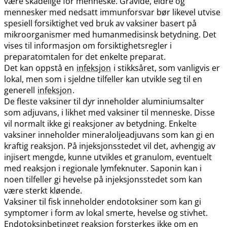
være skadelige for menneske. Gravide, eldre og
mennesker med nedsatt immunforsvar bør likevel utvise
spesiell forsiktighet ved bruk av vaksiner basert på
mikroorganismer med humanmedisinsk betydning. Det
vises til informasjon om forsiktighetsregler i
preparatomtalen for det enkelte preparat.
Det kan oppstå en
infeksjon
i stikksåret, som vanligvis er
lokal, men som i sjeldne tilfeller kan utvikle seg til en
generell
infeksjon
.
De fleste vaksiner til dyr inneholder aluminiumsalter
som adjuvans, i likhet med vaksiner til menneske. Disse
vil normalt ikke gi reaksjoner av betydning. Enkelte
vaksiner inneholder mineraloljeadjuvans som kan gi en
kraftig reaksjon. På injeksjonsstedet vil det, avhengig av
injisert mengde, kunne utvikles et granulom, eventuelt
med reaksjon i regionale lymfeknuter. Saponin kan i
noen tilfeller gi hevelse på injeksjonsstedet som kan
være sterkt kløende.
Vaksiner til fisk inneholder endotoksiner som kan gi
symptomer i form av lokal smerte, hevelse og stivhet.
Endotoksinbetinget reaksjon forsterkes ikke om en