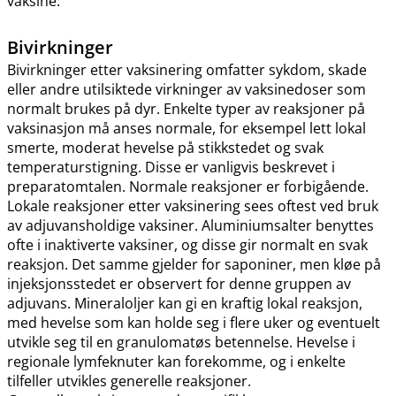
vaksine.
Bivirkninger
Bivirkninger etter vaksinering omfatter sykdom, skade
eller andre utilsiktede virkninger av vaksinedoser som
normalt brukes på dyr. Enkelte typer av reaksjoner på
vaksinasjon må anses normale, for eksempel lett lokal
smerte, moderat hevelse på stikkstedet og svak
temperaturstigning. Disse er vanligvis beskrevet i
preparatomtalen. Normale reaksjoner er forbigående.
Lokale reaksjoner etter vaksinering sees oftest ved bruk
av adjuvansholdige vaksiner. Aluminiumsalter benyttes
ofte i inaktiverte vaksiner, og disse gir normalt en svak
reaksjon. Det samme gjelder for saponiner, men kløe på
injeksjonsstedet er observert for denne gruppen av
adjuvans. Mineraloljer kan gi en kraftig lokal reaksjon,
med hevelse som kan holde seg i flere uker og eventuelt
utvikle seg til en granulomatøs betennelse. Hevelse i
regionale lymfeknuter kan forekomme, og i enkelte
tilfeller utvikles generelle reaksjoner.