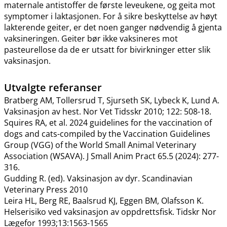
maternale antistoffer de første leveukene, og geita mot
symptomer i laktasjonen. For å sikre beskyttelse av høyt
lakterende geiter, er det noen ganger nødvendig å gjenta
vaksineringen. Geiter bør ikke vaksineres mot
pasteurellose da de er utsatt for bivirkninger etter slik
vaksinasjon.
Utvalgte referanser
Bratberg AM, Tollersrud T, Sjurseth SK, Lybeck K, Lund A.
Vaksinasjon av hest. Nor Vet Tidsskr 2010; 122: 508-18.
Squires RA, et al. 2024 guidelines for the vaccination of
dogs and cats-compiled by the Vaccination Guidelines
Group (VGG) of the World Small Animal Veterinary
Association (WSAVA). J Small Anim Pract 65.5 (2024): 277-
316.
Gudding R. (ed). Vaksinasjon av dyr. Scandinavian
Veterinary Press 2010
Leira HL, Berg RE, Baalsrud KJ, Eggen BM, Olafsson K.
Helserisiko ved vaksinasjon av oppdrettsfisk. Tidskr Nor
Lægefor 1993;13:1563-1565