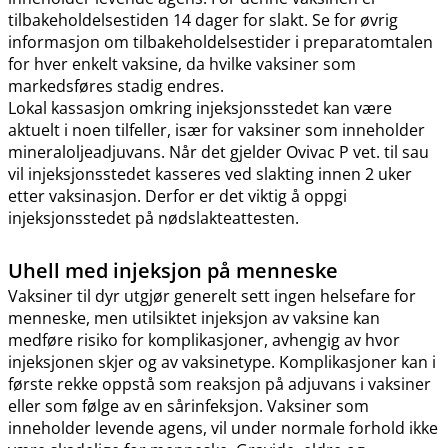
tilbakeholdelsestiden 14 dager for slakt. Se for øvrig
informasjon om tilbakeholdelsestider i preparatomtalen
for hver enkelt vaksine, da hvilke vaksiner som
markedsføres stadig endres.
Lokal kassasjon omkring injeksjonsstedet kan være
aktuelt i noen tilfeller, især for vaksiner som inneholder
mineraloljeadjuvans. Når det gjelder Ovivac P vet. til sau
vil injeksjonsstedet kasseres ved slakting innen 2 uker
etter vaksinasjon. Derfor er det viktig å oppgi
injeksjonsstedet på nødslakteattesten.
Uhell med injeksjon på menneske
Vaksiner til dyr utgjør generelt sett ingen helsefare for
menneske, men utilsiktet injeksjon av vaksine kan
medføre risiko for komplikasjoner, avhengig av hvor
injeksjonen skjer og av vaksinetype. Komplikasjoner kan i
første rekke oppstå som reaksjon på adjuvans i vaksiner
eller som følge av en sårinfeksjon. Vaksiner som
inneholder levende agens, vil under normale forhold ikke