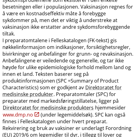
besetningen eller i populasjonen. Vaksinasjon regnes for
å være en kostnadseffektiv måte å forebygge
sykdommer på, men det er viktig å understreke at
vaksinasjon ikke erstatter andre sykdomsforebyggende
tiltak.
I preparatomtalene i Felleskatalogen (FK-tekst) gis
nøkkelinformasjon om indikasjoner, forsiktighetsregler,
bivirkninger og anbefalinger for grunn- og revaksinasjon.
Anbefalingene er veiledende og generelle, og tar ikke
høyde for ulike epidemiologiske forhold mellom land og
innen et land. Teksten baserer seg på
produktinformasjonen (SPC =Summary of Product
Characteristics) som er godkjent av
Direktoratet for
medisinske produkter
. Preparatomtaler (SPC) for
preparater med markedsføringstillatelse, ligger på
Direktoratet for medisinske produkters
hjemmesider
www.dmp.no
(under legemiddelsøk). SPC kan også
finnes i Felleskatalogen under hvert preparat.
Rekvirering og bruk av vaksiner er underlagt Forordning
(EU) 2019/6 om legemidler til dyr, i tillegg til lover og