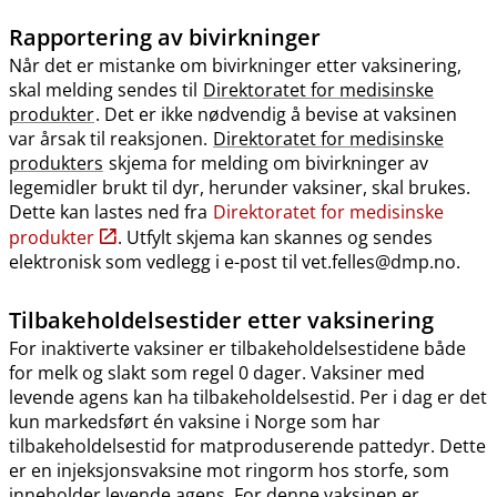
Rapportering av bivirkninger
Når det er mistanke om bivirkninger etter vaksinering,
skal melding sendes til
Direktoratet for medisinske
produkter
. Det er ikke nødvendig å bevise at vaksinen
var årsak til reaksjonen.
Direktoratet for medisinske
produkters
skjema for melding om bivirkninger av
legemidler brukt til dyr, herunder vaksiner, skal brukes.
Dette kan lastes ned fra
Direktoratet for medisinske
produkter
. Utfylt skjema kan skannes og sendes
elektronisk som vedlegg i e-post til vet.felles@dmp.no.
Tilbakeholdelsestider etter vaksinering
For inaktiverte vaksiner er tilbakeholdelsestidene både
for melk og slakt som regel 0 dager. Vaksiner med
levende agens kan ha tilbakeholdelsestid. Per i dag er det
kun markedsført én vaksine i Norge som har
tilbakeholdelsestid for matproduserende pattedyr. Dette
er en injeksjonsvaksine mot ringorm hos storfe, som
inneholder levende agens. For denne vaksinen er