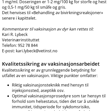
1 mg​/​ml. Doseringen er 1-2 mg/100 kg for storfe og hest
og 0,5-1 mg/50 kg til småfe og gris.
Det henvises til «Behandling av bivirkningsreaksjoner»
senere i kapittelet.
Kommentarer til vaksinasjon av dyr kan rettes til:
Kari R. Lybeck
Veterinærinstituttet
Telefon: 952 78 844
E-post: kari.lybeck@vetinst.no
Kvalitetssikring av vaksinasjonsarbeidet
Kvalitetssikring er av grunnleggende betydning for
utfallet av en vaksinasjon. Viktige punkter omfatter:
Riktig vaksinasjonsteknikk med hensyn til
injeksjonssted, aseptikk osv.
Optimal vaksinasjonsprosedyre som tar hensyn til
forhold som helsestatus, tiden det tar å utvikle
immunitet, tidsperiode for sykdomsrisiko,