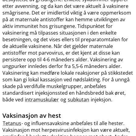
etter avvenning, og da kan det være aktuelt å vaksinere
smågrisene. Det er imidlertid viktig å være oppmerksom
på at maternale antistoffer kan hemme utviklingen av
aktiv immunitet hos grisungene. Tidspunktet for
vaksinering må tilpasses situasjonen i den enkelte
besetningen, og det vises ellers til preparatomtalen for
de aktuelle vaksinene. Når det gjelder maternale
antistoffer mot parvovirus, er det kjent at disse kan
persistere opp til 4-6 måneders alder. Vaksinering av
ungpurker innledes derfor fra 5,5-6 måneders alder.
Vaksinering kan medføre lokale reaksjoner på stikkstedet
som kan gi lokal kassasjon ved nødslakting. For å unngå
skade på verdifulle muskelgrupper, anbefales
standardisert injeksjonssted en håndsbredd bak øret,
både ved
intramuskulær
og
subkutan
injeksjon.
Vaksinasjon av hest
Tetanus
- og influensavaksine anbefales til alle hester.
Vaksinasjon mot herpesvirusinfeksjon kan være aktuelt,