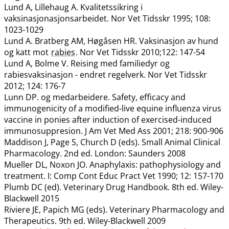
Lund A, Lillehaug A. Kvalitetssikring i
vaksinasjonasjonsarbeidet. Nor Vet Tidsskr 1995; 108:
1023-1029
Lund A. Bratberg AM, Høgåsen HR. Vaksinasjon av hund
og katt mot
rabies
. Nor Vet Tidsskr 2010;122: 147-54
Lund A, Bolme V. Reising med familiedyr og
rabiesvaksinasjon - endret regelverk. Nor Vet Tidsskr
2012; 124: 176-7
Lunn DP. og medarbeidere. Safety, efficacy and
immunogenicity of a modified-live equine influenza virus
vaccine in ponies after induction of exercised-induced
immunosuppresion. J Am Vet Med Ass 2001; 218: 900-906
Maddison J, Page S, Church D (eds). Small Animal Clinical
Pharmacology. 2nd ed. London: Saunders 2008
Mueller DL, Noxon JO. Anaphylaxis: pathophysiology and
treatment. I: Comp Cont Educ Pract Vet 1990; 12: 157-170
Plumb DC (ed). Veterinary Drug Handbook. 8th ed. Wiley-
Blackwell 2015
Riviere JE, Papich MG (eds). Veterinary Pharmacology and
Therapeutics. 9th ed. Wiley-Blackwell 2009