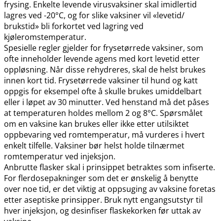
frysing. Enkelte levende virusvaksiner skal imidlertid
lagres ved -20°C, og for slike vaksiner vil «levetid​/​
brukstid» bli forkortet ved lagring ved
kjøleromstemperatur.
Spesielle regler gjelder for frysetørrede vaksiner, som
ofte inneholder levende agens med kort levetid etter
oppløsning. Når disse rehydreres, skal de helst brukes
innen kort tid. Frysetørrede vaksiner til hund og katt
oppgis for eksempel ofte å skulle brukes umiddelbart
eller i løpet av 30 minutter. Ved henstand må det påses
at temperaturen holdes mellom 2 og 8°C. Spørsmålet
om en vaksine kan brukes eller ikke etter utilsiktet
oppbevaring ved romtemperatur, må vurderes i hvert
enkelt tilfelle. Vaksiner bør helst holde tilnærmet
romtemperatur ved injeksjon.
Anbrutte flasker skal i prinsippet betraktes som infiserte.
For flerdosepakninger som det er ønskelig å benytte
over noe tid, er det viktig at oppsuging av vaksine foretas
etter aseptiske prinsipper. Bruk nytt engangsutstyr til
hver injeksjon, og desinfiser flaskekorken før uttak av