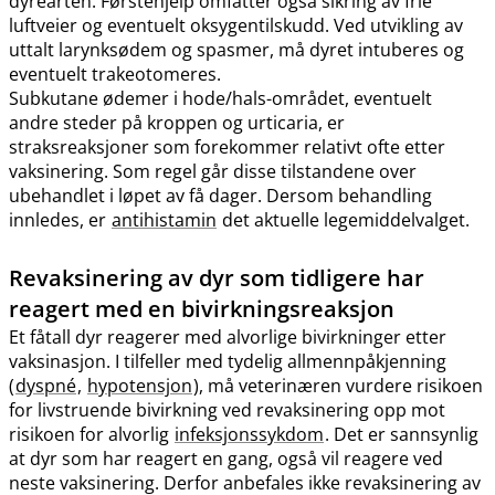
dyrearten. Førstehjelp omfatter også sikring av frie
luftveier og eventuelt oksygentilskudd. Ved utvikling av
uttalt larynksødem og spasmer, må dyret intuberes og
eventuelt trakeotomeres.
Subkutane ødemer i hode​/​hals-området, eventuelt
andre steder på kroppen og urticaria, er
straksreaksjoner som forekommer relativt ofte etter
vaksinering. Som regel går disse tilstandene over
ubehandlet i løpet av få dager. Dersom behandling
innledes, er
antihistamin
det aktuelle legemiddelvalget.
Revaksinering av dyr som tidligere har
reagert med en bivirkningsreaksjon
Et fåtall dyr reagerer med alvorlige bivirkninger etter
vaksinasjon. I tilfeller med tydelig allmennpåkjenning
(
dyspné
,
hypotensjon
), må veterinæren vurdere risikoen
for livstruende bivirkning ved revaksinering opp mot
risikoen for alvorlig
infeksjonssykdom
. Det er sannsynlig
at dyr som har reagert en gang, også vil reagere ved
neste vaksinering. Derfor anbefales ikke revaksinering av