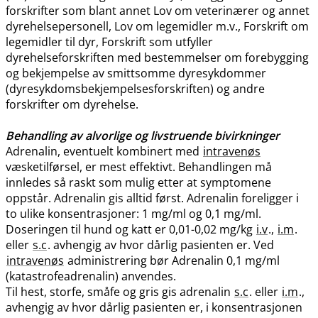
forskrifter som blant annet Lov om veterinærer og annet
dyrehelsepersonell, Lov om legemidler m.v., Forskrift om
legemidler til dyr, Forskrift som utfyller
dyrehelseforskriften med bestemmelser om forebygging
og bekjempelse av smittsomme dyresykdommer
(dyresykdomsbekjempelsesforskriften) og andre
forskrifter om dyrehelse.
Behandling av alvorlige og livstruende bivirkninger
Adrenalin, eventuelt kombinert med
intravenøs
væsketilførsel, er mest effektivt. Behandlingen må
innledes så raskt som mulig etter at symptomene
oppstår. Adrenalin gis alltid først. Adrenalin foreligger i
to ulike konsentrasjoner: 1 mg/ml og 0,1 mg​/​ml.
Doseringen til hund og katt er 0,01-0,02 mg/kg
i.v
.,
i.m
.
eller
s.c
. avhengig av hvor dårlig pasienten er. Ved
intravenøs
administrering bør Adrenalin 0,1 mg/ml
(katastrofeadrenalin) anvendes.
Til hest, storfe, småfe og gris gis adrenalin
s.c
. eller
i.m
.,
avhengig av hvor dårlig pasienten er, i konsentrasjonen