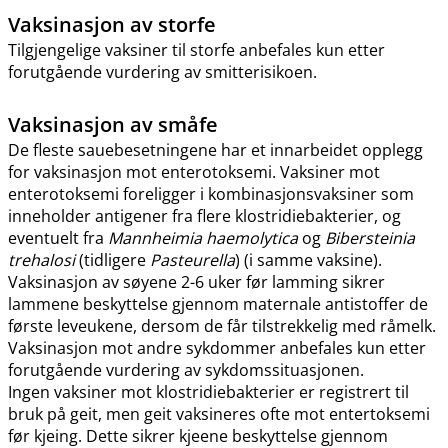
Vaksinasjon av storfe
Tilgjengelige vaksiner til storfe anbefales kun etter
forutgående vurdering av smitterisikoen.
Vaksinasjon av småfe
De fleste sauebesetningene har et innarbeidet opplegg
for vaksinasjon mot enterotoksemi. Vaksiner mot
enterotoksemi foreligger i kombinasjonsvaksiner som
inneholder antigener fra flere klostridiebakterier, og
eventuelt fra
Mannheimia haemolytica
og
Bibersteinia
trehalosi
(tidligere
Pasteurella
) (i samme vaksine).
Vaksinasjon av søyene 2-6 uker før lamming sikrer
lammene beskyttelse gjennom maternale antistoffer de
første leveukene, dersom de får tilstrekkelig med råmelk.
Vaksinasjon mot andre sykdommer anbefales kun etter
forutgående vurdering av sykdomssituasjonen.
Ingen vaksiner mot klostridiebakterier er registrert til
bruk på geit, men geit vaksineres ofte mot entertoksemi
før kjeing. Dette sikrer kjeene beskyttelse gjennom