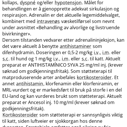
kollaps,
dyspné
og​/​eller
hypotensjon
. Målet for
behandlingen er å gjenopprette adekvat sirkulasjon og
respirasjon. Adrenalin er det aktuelle legemiddelvalget,
kombinert med
intravenøs
væsketilførsel som nevnt
under avsnittet «Behandling av alvorlige og livstruende
bivirkninger».
Dersom tilstanden vedvarer etter adrenalininjeksjon, kan
det være aktuelt å benytte
antihistaminer
som
difenhydramin. Doseringen er 0,5-2 mg/kg
i.v
.,
i.m
. eller
s.c
. til hund og 1 mg/kg
i.v
.,
i.m
. eller
s.c
. til katt. Aktuelt
preparat er ANTIHISTAMÍNICO SYVA 25 mg/ml inj. (krever
søknad om godkjenningsfritak). Som støtteterapi til
matproduserende arter anbefales
kortikosteroider
. Et
annet
antihistamin
, klorfenamin eller klorfeniramin, er
MRL-vurdert og er markedsført til bruk på storfe i en del
EU-land og kan vurderes brukt som støtteterapi. Aktuelt
preparat er Ancesol inj. 10 mg/ml (krever søknad om
godkjenningsfritak).
Kortikosteroider
som støtteterapi er sannsynligvis viktig
til katt, siden luftveier er sjokkorgan hos denne