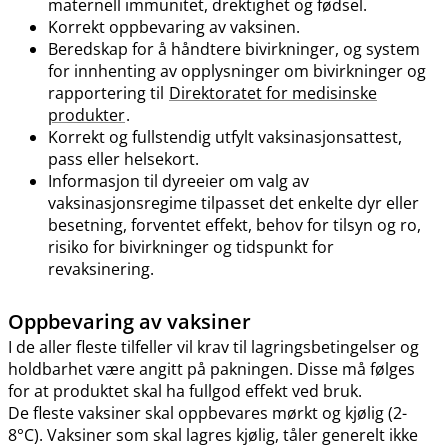
maternell immunitet, drektighet og fødsel.
Korrekt oppbevaring av vaksinen.
Beredskap for å håndtere bivirkninger, og system
for innhenting av opplysninger om bivirkninger og
rapportering til
Direktoratet for medisinske
produkter
.
Korrekt og fullstendig utfylt vaksinasjonsattest,
pass eller helsekort.
Informasjon til dyreeier om valg av
vaksinasjonsregime tilpasset det enkelte dyr eller
besetning, forventet effekt, behov for tilsyn og ro,
risiko for bivirkninger og tidspunkt for
revaksinering.
Oppbevaring av vaksiner
I de aller fleste tilfeller vil krav til lagringsbetingelser og
holdbarhet være angitt på pakningen. Disse må følges
for at produktet skal ha fullgod effekt ved bruk.
De fleste vaksiner skal oppbevares mørkt og kjølig (2-
8°C). Vaksiner som skal lagres kjølig, tåler generelt ikke