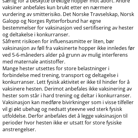
særlig for å beskytte drektige hopper mot abort. Andre
vaksiner anbefales kun brukt etter en nærmere
vurdering av smitterisiko. Det Norske Travselskap, Norsk
Galopp og Norges Rytterforbund har egne
bestemmelser for vaksinasjon ved sertifisering av hester
og deltakelse i konkurranser.
Såfremt risikoen for influensasmitte er liten, bør
vaksinasjon av føll fra vaksinerte hopper ikke innledes før
ved 5-6-måneders alder på grunn av mulig interferens
med maternale antistoffer.
Mange hester utsettes for store belastninger i
forbindelse med trening, transport og deltagelse i
konkurranser. Lett fysisk aktivitet er ikke til hinder for å
vaksinere hesten. Derimot anbefales ikke vaksinering av
hester som står i hard trening og deltar i konkurranser.
Vaksinasjon kan medføre bivirkninger som i visse tilfeller
vil gi økt ubehag og nedsatt yteevne ved sterk fysisk
utfoldelse. Derfor anbefales det å legge vaksinasjon til
perioder hvor hesten ikke er utsatt for store fysiske
anstrengelser.