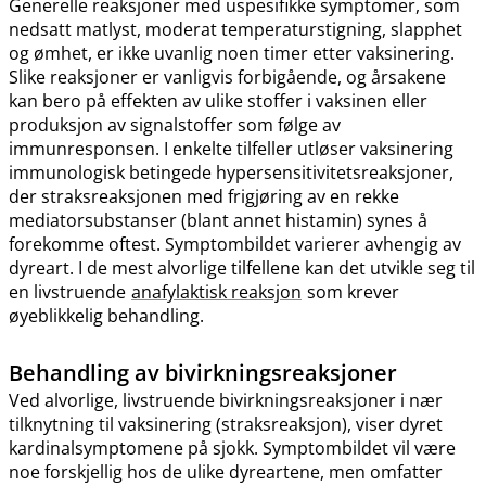
Generelle reaksjoner med uspesifikke symptomer, som
nedsatt matlyst, moderat temperaturstigning, slapphet
og ømhet, er ikke uvanlig noen timer etter vaksinering.
Slike reaksjoner er vanligvis forbigående, og årsakene
kan bero på effekten av ulike stoffer i vaksinen eller
produksjon av signalstoffer som følge av
immunresponsen. I enkelte tilfeller utløser vaksinering
immunologisk betingede hypersensitivitetsreaksjoner,
der straksreaksjonen med frigjøring av en rekke
mediatorsubstanser (blant annet histamin) synes å
forekomme oftest. Symptombildet varierer avhengig av
dyreart. I de mest alvorlige tilfellene kan det utvikle seg til
en livstruende
anafylaktisk reaksjon
som krever
øyeblikkelig behandling.
Behandling av bivirkningsreaksjoner
Ved alvorlige, livstruende bivirkningsreaksjoner i nær
tilknytning til vaksinering (straksreaksjon), viser dyret
kardinalsymptomene på sjokk. Symptombildet vil være
noe forskjellig hos de ulike dyreartene, men omfatter