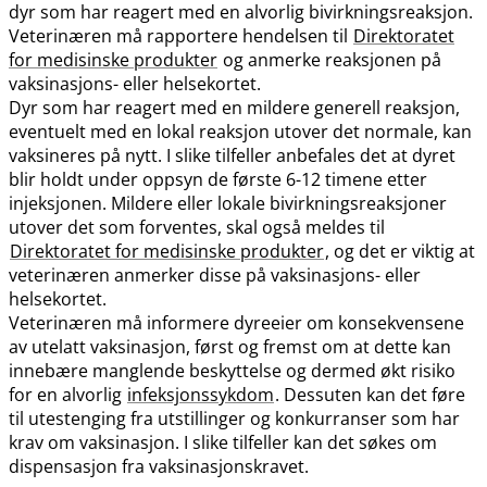
dyr som har reagert med en alvorlig bivirkningsreaksjon.
Veterinæren må rapportere hendelsen til
Direktoratet
for medisinske produkter
og anmerke reaksjonen på
vaksinasjons- eller helsekortet.
Dyr som har reagert med en mildere generell reaksjon,
eventuelt med en lokal reaksjon utover det normale, kan
vaksineres på nytt. I slike tilfeller anbefales det at dyret
blir holdt under oppsyn de første 6-12 timene etter
injeksjonen. Mildere eller lokale bivirkningsreaksjoner
utover det som forventes, skal også meldes til
Direktoratet for medisinske produkter
, og det er viktig at
veterinæren anmerker disse på vaksinasjons- eller
helsekortet.
Veterinæren må informere dyreeier om konsekvensene
av utelatt vaksinasjon, først og fremst om at dette kan
innebære manglende beskyttelse og dermed økt risiko
for en alvorlig
infeksjonssykdom
. Dessuten kan det føre
til utestenging fra utstillinger og konkurranser som har
krav om vaksinasjon. I slike tilfeller kan det søkes om
dispensasjon fra vaksinasjonskravet.