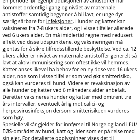
en periode før egenproduksjonen av antistoffer har
kommet ordentlig i gang og nivået av maternale
antistoffer samtidig begynner å bli lavt, er unge dyr
særlig sårbare for
infeksjoner
. Hunder og katter kan
vaksineres fra 7-8 ukers alder, og i visse tilfeller allerede
ved 6 ukers alder. En må imidlertid regne med redusert
effekt ved disse tidspunktene, og vaksineringen må
gjentas for å sikre tilfredsstillende beskyttelse. Ved ca. 12
ukers alder er nivået av maternale antistoffer generelt så
lavt at aktiv immunisering som oftest ikke vil hemmes.
Katter anses likevel ha behov for en ny dose ved 16 ukers
alder, noe som i visse tilfeller som ved økt smitterisiko,
også kan vurderes til hund. Videre er revaksinasjon av
alle hunder og katter ved 6 måneders alder anbefalt.
Deretter vaksineres hunder og katter med omtrent tre
års intervaller, eventuelt årlig mot calici- og
herpesvirusinfeksjon dersom smitterisikoen vurderes
som høy.
Spesielle vilkår gjelder for innførsel til Norge og land i EU​/​
EØS-området av hund, katt og ilder som er på reise med
sin eier. For detaljerte opplysninger vises det til