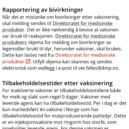
Rapportering av bivirkninger
Når det er mistanke om bivirkninger etter vaksinering,
skal melding sendes til
Direktoratet for medisinske
produkter
. Det er ikke nødvendig å bevise at vaksinen
var årsak til reaksjonen.
Direktoratet for medisinske
produkters
skjema for melding om bivirkninger av
legemidler brukt til dyr, herunder vaksiner, skal brukes.
Dette kan lastes ned fra
Direktoratet for medisinske
produkter
. Utfylt skjema kan skannes og sendes
elektronisk som vedlegg i e-post til vet.felles@dmp.no.
Tilbakeholdelsestider etter vaksinering
For inaktiverte vaksiner er tilbakeholdelsestidene både
for melk og slakt som regel 0 dager. Vaksiner med
levende agens kan ha tilbakeholdelsestid. Per i dag er det
kun markedsført én vaksine i Norge som har
tilbakeholdelsestid for matproduserende pattedyr. Dette
er en injeksjonsvaksine mot ringorm hos storfe, som
inneholder levende agens. For denne vaksinen er