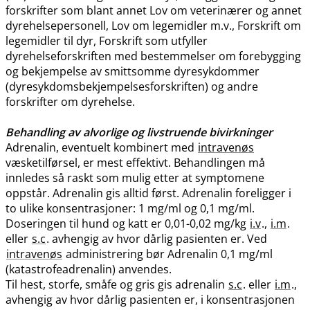
forskrifter som blant annet Lov om veterinærer og annet
dyrehelsepersonell, Lov om legemidler m.v., Forskrift om
legemidler til dyr, Forskrift som utfyller
dyrehelseforskriften med bestemmelser om forebygging
og bekjempelse av smittsomme dyresykdommer
(dyresykdomsbekjempelsesforskriften) og andre
forskrifter om dyrehelse.
Behandling av alvorlige og livstruende bivirkninger
Adrenalin, eventuelt kombinert med
intravenøs
væsketilførsel, er mest effektivt. Behandlingen må
innledes så raskt som mulig etter at symptomene
oppstår. Adrenalin gis alltid først. Adrenalin foreligger i
to ulike konsentrasjoner: 1 mg/ml og 0,1 mg​/​ml.
Doseringen til hund og katt er 0,01-0,02 mg/kg
i.v
.,
i.m
.
eller
s.c
. avhengig av hvor dårlig pasienten er. Ved
intravenøs
administrering bør Adrenalin 0,1 mg/ml
(katastrofeadrenalin) anvendes.
Til hest, storfe, småfe og gris gis adrenalin
s.c
. eller
i.m
.,
avhengig av hvor dårlig pasienten er, i konsentrasjonen