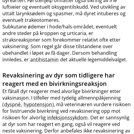
dyrearten. Førstehjelp omfatter også sikring av frie
luftveier og eventuelt oksygentilskudd. Ved utvikling av
uttalt larynksødem og spasmer, må dyret intuberes og
eventuelt trakeotomeres.
Subkutane ødemer i hode​/​hals-området, eventuelt
andre steder på kroppen og urticaria, er
straksreaksjoner som forekommer relativt ofte etter
vaksinering. Som regel går disse tilstandene over
ubehandlet i løpet av få dager. Dersom behandling
innledes, er
antihistamin
det aktuelle legemiddelvalget.
Revaksinering av dyr som tidligere har
reagert med en bivirkningsreaksjon
Et fåtall dyr reagerer med alvorlige bivirkninger etter
vaksinasjon. I tilfeller med tydelig allmennpåkjenning
(
dyspné
,
hypotensjon
), må veterinæren vurdere risikoen
for livstruende bivirkning ved revaksinering opp mot
risikoen for alvorlig
infeksjonssykdom
. Det er sannsynlig
at dyr som har reagert en gang, også vil reagere ved
neste vaksinering. Derfor anbefales ikke revaksinering av