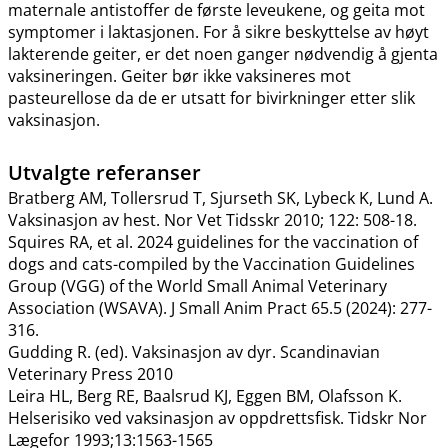
maternale antistoffer de første leveukene, og geita mot
symptomer i laktasjonen. For å sikre beskyttelse av høyt
lakterende geiter, er det noen ganger nødvendig å gjenta
vaksineringen. Geiter bør ikke vaksineres mot
pasteurellose da de er utsatt for bivirkninger etter slik
vaksinasjon.
Utvalgte referanser
Bratberg AM, Tollersrud T, Sjurseth SK, Lybeck K, Lund A.
Vaksinasjon av hest. Nor Vet Tidsskr 2010; 122: 508-18.
Squires RA, et al. 2024 guidelines for the vaccination of
dogs and cats-compiled by the Vaccination Guidelines
Group (VGG) of the World Small Animal Veterinary
Association (WSAVA). J Small Anim Pract 65.5 (2024): 277-
316.
Gudding R. (ed). Vaksinasjon av dyr. Scandinavian
Veterinary Press 2010
Leira HL, Berg RE, Baalsrud KJ, Eggen BM, Olafsson K.
Helserisiko ved vaksinasjon av oppdrettsfisk. Tidskr Nor
Lægefor 1993;13:1563-1565