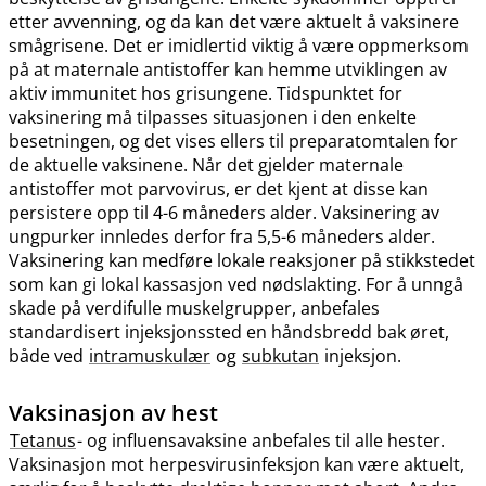
etter avvenning, og da kan det være aktuelt å vaksinere
smågrisene. Det er imidlertid viktig å være oppmerksom
på at maternale antistoffer kan hemme utviklingen av
aktiv immunitet hos grisungene. Tidspunktet for
vaksinering må tilpasses situasjonen i den enkelte
besetningen, og det vises ellers til preparatomtalen for
de aktuelle vaksinene. Når det gjelder maternale
antistoffer mot parvovirus, er det kjent at disse kan
persistere opp til 4-6 måneders alder. Vaksinering av
ungpurker innledes derfor fra 5,5-6 måneders alder.
Vaksinering kan medføre lokale reaksjoner på stikkstedet
som kan gi lokal kassasjon ved nødslakting. For å unngå
skade på verdifulle muskelgrupper, anbefales
standardisert injeksjonssted en håndsbredd bak øret,
både ved
intramuskulær
og
subkutan
injeksjon.
Vaksinasjon av hest
Tetanus
- og influensavaksine anbefales til alle hester.
Vaksinasjon mot herpesvirusinfeksjon kan være aktuelt,