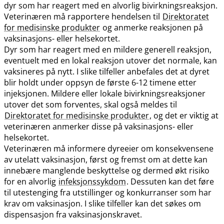
dyr som har reagert med en alvorlig bivirkningsreaksjon.
Veterinæren må rapportere hendelsen til
Direktoratet
for medisinske produkter
og anmerke reaksjonen på
vaksinasjons- eller helsekortet.
Dyr som har reagert med en mildere generell reaksjon,
eventuelt med en lokal reaksjon utover det normale, kan
vaksineres på nytt. I slike tilfeller anbefales det at dyret
blir holdt under oppsyn de første 6-12 timene etter
injeksjonen. Mildere eller lokale bivirkningsreaksjoner
utover det som forventes, skal også meldes til
Direktoratet for medisinske produkter
, og det er viktig at
veterinæren anmerker disse på vaksinasjons- eller
helsekortet.
Veterinæren må informere dyreeier om konsekvensene
av utelatt vaksinasjon, først og fremst om at dette kan
innebære manglende beskyttelse og dermed økt risiko
for en alvorlig
infeksjonssykdom
. Dessuten kan det føre
til utestenging fra utstillinger og konkurranser som har
krav om vaksinasjon. I slike tilfeller kan det søkes om
dispensasjon fra vaksinasjonskravet.