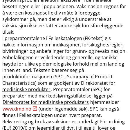
besetningen eller i populasjonen. Vaksinasjon regnes for
å være en kostnadseffektiv måte å forebygge
sykdommer på, men det er viktig å understreke at
vaksinasjon ikke erstatter andre sykdomsforebyggende
tiltak.
I preparatomtalene i Felleskatalogen (FK-tekst) gis
nøkkelinformasjon om indikasjoner, forsiktighetsregler,
bivirkninger og anbefalinger for grunn- og revaksinasjon.
Anbefalingene er veiledende og generelle, og tar ikke
høyde for ulike epidemiologiske forhold mellom land og
innen et land. Teksten baserer seg på
produktinformasjonen (SPC =Summary of Product
Characteristics) som er godkjent av
Direktoratet for
medisinske produkter
. Preparatomtaler (SPC) for
preparater med markedsføringstillatelse, ligger på
Direktoratet for medisinske produkters
hjemmesider
www.dmp.no
(under legemiddelsøk). SPC kan også
finnes i Felleskatalogen under hvert preparat.
Rekvirering og bruk av vaksiner er underlagt Forordning
(EU) 2019/6 om legemidler til dyr, i tillegg til lover og