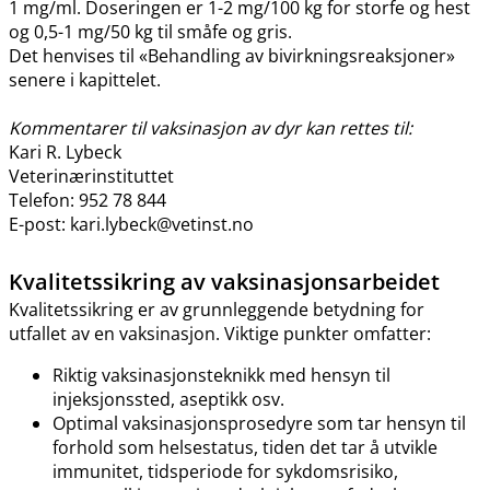
1 mg​/​ml. Doseringen er 1-2 mg/100 kg for storfe og hest
og 0,5-1 mg/50 kg til småfe og gris.
Det henvises til «Behandling av bivirkningsreaksjoner»
senere i kapittelet.
Kommentarer til vaksinasjon av dyr kan rettes til:
Kari R. Lybeck
Veterinærinstituttet
Telefon: 952 78 844
E-post: kari.lybeck@vetinst.no
Kvalitetssikring av vaksinasjonsarbeidet
Kvalitetssikring er av grunnleggende betydning for
utfallet av en vaksinasjon. Viktige punkter omfatter:
Riktig vaksinasjonsteknikk med hensyn til
injeksjonssted, aseptikk osv.
Optimal vaksinasjonsprosedyre som tar hensyn til
forhold som helsestatus, tiden det tar å utvikle
immunitet, tidsperiode for sykdomsrisiko,