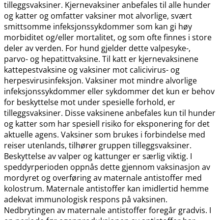
tilleggsvaksiner. Kjernevaksiner anbefales til alle hunder
og katter og omfatter vaksiner mot alvorlige, svært
smittsomme infeksjonssykdommer som kan gi høy
morbiditet og​/​eller mortalitet, og som ofte finnes i store
deler av verden. For hund gjelder dette valpesyke-,
parvo- og hepatittvaksine. Til katt er kjernevaksinene
kattepestvaksine og vaksiner mot calicivirus- og
herpesvirusinfeksjon. Vaksiner mot mindre alvorlige
infeksjonssykdommer eller sykdommer det kun er behov
for beskyttelse mot under spesielle forhold, er
tilleggsvaksiner. Disse vaksinene anbefales kun til hunder
og katter som har spesiell risiko for eksponering for det
aktuelle agens. Vaksiner som brukes i forbindelse med
reiser utenlands, tilhører gruppen tilleggsvaksiner.
Beskyttelse av valper og kattunger er særlig viktig. I
speddyrperioden oppnås dette gjennom vaksinasjon av
mordyret og overføring av maternale antistoffer med
kolostrum. Maternale antistoffer kan imidlertid hemme
adekvat immunologisk respons på vaksinen.
Nedbrytingen av maternale antistoffer foregår gradvis. I