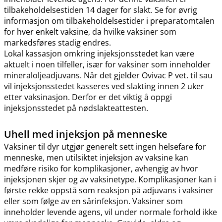
tilbakeholdelsestiden 14 dager for slakt. Se for øvrig
informasjon om tilbakeholdelsestider i preparatomtalen
for hver enkelt vaksine, da hvilke vaksiner som
markedsføres stadig endres.
Lokal kassasjon omkring injeksjonsstedet kan være
aktuelt i noen tilfeller, især for vaksiner som inneholder
mineraloljeadjuvans. Når det gjelder Ovivac P vet. til sau
vil injeksjonsstedet kasseres ved slakting innen 2 uker
etter vaksinasjon. Derfor er det viktig å oppgi
injeksjonsstedet på nødslakteattesten.
Uhell med injeksjon på menneske
Vaksiner til dyr utgjør generelt sett ingen helsefare for
menneske, men utilsiktet injeksjon av vaksine kan
medføre risiko for komplikasjoner, avhengig av hvor
injeksjonen skjer og av vaksinetype. Komplikasjoner kan i
første rekke oppstå som reaksjon på adjuvans i vaksiner
eller som følge av en sårinfeksjon. Vaksiner som
inneholder levende agens, vil under normale forhold ikke