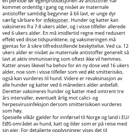
en periode før egenproduksjonen av antistoffer har
kommet ordentlig i gang og nivået av maternale
antistoffer samtidig begynner å bli lavt, er unge dyr
særlig sårbare for
infeksjoner
. Hunder og katter kan
vaksineres fra 7-8 ukers alder, og i visse tilfeller allerede
ved 6 ukers alder. En må imidlertid regne med redusert
effekt ved disse tidspunktene, og vaksineringen må
gjentas for å sikre tilfredsstillende beskyttelse. Ved ca. 12
ukers alder er nivået av maternale antistoffer generelt så
lavt at aktiv immunisering som oftest ikke vil hemmes.
Katter anses likevel ha behov for en ny dose ved 16 ukers
alder, noe som i visse tilfeller som ved økt smitterisiko,
også kan vurderes til hund. Videre er revaksinasjon av
alle hunder og katter ved 6 måneders alder anbefalt.
Deretter vaksineres hunder og katter med omtrent tre
års intervaller, eventuelt årlig mot calici- og
herpesvirusinfeksjon dersom smitterisikoen vurderes
som høy.
Spesielle vilkår gjelder for innførsel til Norge og land i EU​/​
EØS-området av hund, katt og ilder som er på reise med
sin eier. For detaljerte opplysninger vises det til