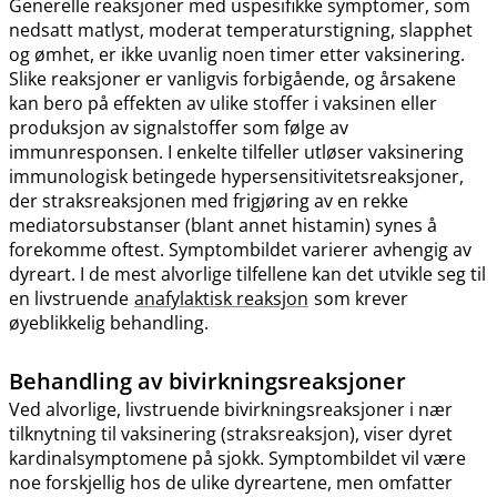
Generelle reaksjoner med uspesifikke symptomer, som
nedsatt matlyst, moderat temperaturstigning, slapphet
og ømhet, er ikke uvanlig noen timer etter vaksinering.
Slike reaksjoner er vanligvis forbigående, og årsakene
kan bero på effekten av ulike stoffer i vaksinen eller
produksjon av signalstoffer som følge av
immunresponsen. I enkelte tilfeller utløser vaksinering
immunologisk betingede hypersensitivitetsreaksjoner,
der straksreaksjonen med frigjøring av en rekke
mediatorsubstanser (blant annet histamin) synes å
forekomme oftest. Symptombildet varierer avhengig av
dyreart. I de mest alvorlige tilfellene kan det utvikle seg til
en livstruende
anafylaktisk reaksjon
som krever
øyeblikkelig behandling.
Behandling av bivirkningsreaksjoner
Ved alvorlige, livstruende bivirkningsreaksjoner i nær
tilknytning til vaksinering (straksreaksjon), viser dyret
kardinalsymptomene på sjokk. Symptombildet vil være
noe forskjellig hos de ulike dyreartene, men omfatter