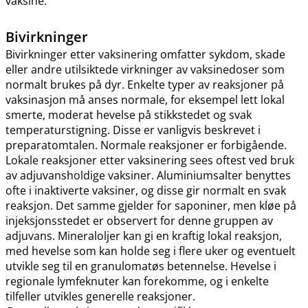
vaksine.
Bivirkninger
Bivirkninger etter vaksinering omfatter sykdom, skade
eller andre utilsiktede virkninger av vaksinedoser som
normalt brukes på dyr. Enkelte typer av reaksjoner på
vaksinasjon må anses normale, for eksempel lett lokal
smerte, moderat hevelse på stikkstedet og svak
temperaturstigning. Disse er vanligvis beskrevet i
preparatomtalen. Normale reaksjoner er forbigående.
Lokale reaksjoner etter vaksinering sees oftest ved bruk
av adjuvansholdige vaksiner. Aluminiumsalter benyttes
ofte i inaktiverte vaksiner, og disse gir normalt en svak
reaksjon. Det samme gjelder for saponiner, men kløe på
injeksjonsstedet er observert for denne gruppen av
adjuvans. Mineraloljer kan gi en kraftig lokal reaksjon,
med hevelse som kan holde seg i flere uker og eventuelt
utvikle seg til en granulomatøs betennelse. Hevelse i
regionale lymfeknuter kan forekomme, og i enkelte
tilfeller utvikles generelle reaksjoner.