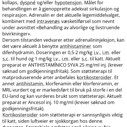
kollaps,
dyspné
og​/​eller
hypotensjon
. Målet for
behandlingen er å gjenopprette adekvat sirkulasjon og
respirasjon. Adrenalin er det aktuelle legemiddelvalget,
kombinert med
intravenøs
væsketilførsel som nevnt
under avsnittet «Behandling av alvorlige og livstruende
bivirkninger».
Dersom tilstanden vedvarer etter adrenalininjeksjon, kan
det være aktuelt å benytte
antihistaminer
som
difenhydramin. Doseringen er 0,5-2 mg/kg
i.v
.,
i.m
. eller
s.c
. til hund og 1 mg/kg
i.v
.,
i.m
. eller
s.c
. til katt. Aktuelt
preparat er ANTIHISTAMÍNICO SYVA 25 mg/ml inj. (krever
søknad om godkjenningsfritak). Som støtteterapi til
matproduserende arter anbefales
kortikosteroider
. Et
annet
antihistamin
, klorfenamin eller klorfeniramin, er
MRL-vurdert og er markedsført til bruk på storfe i en del
EU-land og kan vurderes brukt som støtteterapi. Aktuelt
preparat er Ancesol inj. 10 mg/ml (krever søknad om
godkjenningsfritak).
Kortikosteroider
som støtteterapi er sannsynligvis viktig
til katt, siden luftveier er sjokkorgan hos denne