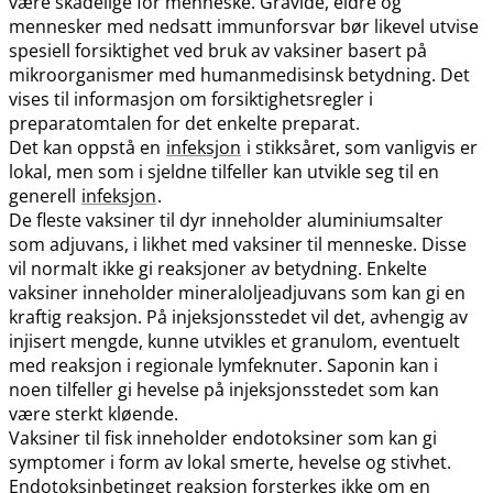
være skadelige for menneske. Gravide, eldre og
mennesker med nedsatt immunforsvar bør likevel utvise
spesiell forsiktighet ved bruk av vaksiner basert på
mikroorganismer med humanmedisinsk betydning. Det
vises til informasjon om forsiktighetsregler i
preparatomtalen for det enkelte preparat.
Det kan oppstå en
infeksjon
i stikksåret, som vanligvis er
lokal, men som i sjeldne tilfeller kan utvikle seg til en
generell
infeksjon
.
De fleste vaksiner til dyr inneholder aluminiumsalter
som adjuvans, i likhet med vaksiner til menneske. Disse
vil normalt ikke gi reaksjoner av betydning. Enkelte
vaksiner inneholder mineraloljeadjuvans som kan gi en
kraftig reaksjon. På injeksjonsstedet vil det, avhengig av
injisert mengde, kunne utvikles et granulom, eventuelt
med reaksjon i regionale lymfeknuter. Saponin kan i
noen tilfeller gi hevelse på injeksjonsstedet som kan
være sterkt kløende.
Vaksiner til fisk inneholder endotoksiner som kan gi
symptomer i form av lokal smerte, hevelse og stivhet.
Endotoksinbetinget reaksjon forsterkes ikke om en