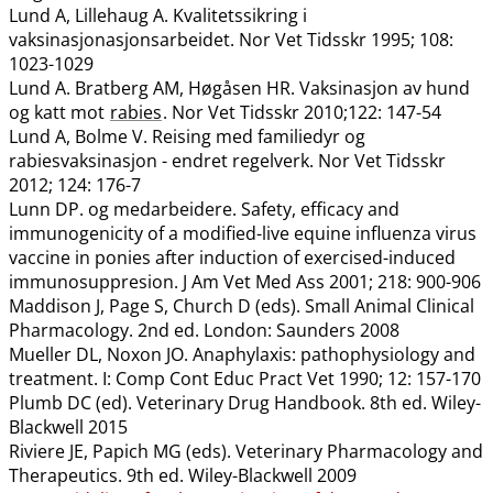
Lund A, Lillehaug A. Kvalitetssikring i
vaksinasjonasjonsarbeidet. Nor Vet Tidsskr 1995; 108:
1023-1029
Lund A. Bratberg AM, Høgåsen HR. Vaksinasjon av hund
og katt mot
rabies
. Nor Vet Tidsskr 2010;122: 147-54
Lund A, Bolme V. Reising med familiedyr og
rabiesvaksinasjon - endret regelverk. Nor Vet Tidsskr
2012; 124: 176-7
Lunn DP. og medarbeidere. Safety, efficacy and
immunogenicity of a modified-live equine influenza virus
vaccine in ponies after induction of exercised-induced
immunosuppresion. J Am Vet Med Ass 2001; 218: 900-906
Maddison J, Page S, Church D (eds). Small Animal Clinical
Pharmacology. 2nd ed. London: Saunders 2008
Mueller DL, Noxon JO. Anaphylaxis: pathophysiology and
treatment. I: Comp Cont Educ Pract Vet 1990; 12: 157-170
Plumb DC (ed). Veterinary Drug Handbook. 8th ed. Wiley-
Blackwell 2015
Riviere JE, Papich MG (eds). Veterinary Pharmacology and
Therapeutics. 9th ed. Wiley-Blackwell 2009