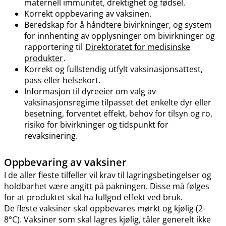
maternell immunitet, drektighet og fødsel.
Korrekt oppbevaring av vaksinen.
Beredskap for å håndtere bivirkninger, og system
for innhenting av opplysninger om bivirkninger og
rapportering til
Direktoratet for medisinske
produkter
.
Korrekt og fullstendig utfylt vaksinasjonsattest,
pass eller helsekort.
Informasjon til dyreeier om valg av
vaksinasjonsregime tilpasset det enkelte dyr eller
besetning, forventet effekt, behov for tilsyn og ro,
risiko for bivirkninger og tidspunkt for
revaksinering.
Oppbevaring av vaksiner
I de aller fleste tilfeller vil krav til lagringsbetingelser og
holdbarhet være angitt på pakningen. Disse må følges
for at produktet skal ha fullgod effekt ved bruk.
De fleste vaksiner skal oppbevares mørkt og kjølig (2-
8°C). Vaksiner som skal lagres kjølig, tåler generelt ikke