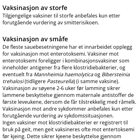
Vaksinasjon av storfe
Tilgjengelige vaksiner til storfe anbefales kun etter
forutgående vurdering av smitterisikoen.
Vaksinasjon av småfe
De fleste sauebesetningene har et innarbeidet opplegg
for vaksinasjon mot enterotoksemi. Vaksiner mot
enterotoksemi foreligger i kombinasjonsvaksiner som
inneholder antigener fra flere klostridiebakterier, og
eventuelt fra
Mannheimia haemolytica
og
Bibersteinia
trehalosi
(tidligere
Pasteurella
) (i samme vaksine).
Vaksinasjon av søyene 2-6 uker før lamming sikrer
lammene beskyttelse gjennom maternale antistoffer de
første leveukene, dersom de får tilstrekkelig med råmelk.
Vaksinasjon mot andre sykdommer anbefales kun etter
forutgående vurdering av sykdomssituasjonen.
Ingen vaksiner mot klostridiebakterier er registrert til
bruk på geit, men geit vaksineres ofte mot entertoksemi
før kjeing. Dette sikrer kjeene beskyttelse gjennom