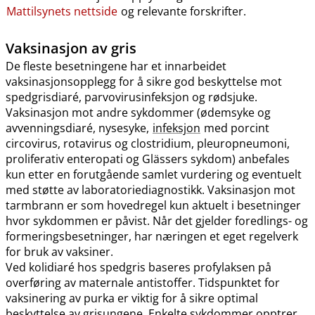
Mattilsynets nettside
og relevante forskrifter.
Vaksinasjon av gris
De fleste besetningene har et innarbeidet
vaksinasjonsopplegg for å sikre god beskyttelse mot
spedgrisdiaré, parvovirusinfeksjon og rødsjuke.
Vaksinasjon mot andre sykdommer (ødemsyke og
avvenningsdiaré, nysesyke,
infeksjon
med porcint
circovirus, rotavirus og clostridium, pleuropneumoni,
proliferativ enteropati og Glässers sykdom) anbefales
kun etter en forutgående samlet vurdering og eventuelt
med støtte av laboratoriediagnostikk. Vaksinasjon mot
tarmbrann er som hovedregel kun aktuelt i besetninger
hvor sykdommen er påvist. Når det gjelder foredlings- og
formeringsbesetninger, har næringen et eget regelverk
for bruk av vaksiner.
Ved kolidiaré hos spedgris baseres profylaksen på
overføring av maternale antistoffer. Tidspunktet for
vaksinering av purka er viktig for å sikre optimal
beskyttelse av grisungene. Enkelte sykdommer opptrer