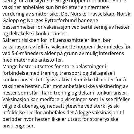
særlig for å beskytte drektige hopper mot abort. Andre
vaksiner anbefales kun brukt etter en nærmere
vurdering av smitterisiko. Det Norske Travselskap, Norsk
Galopp og Norges Rytterforbund har egne
bestemmelser for vaksinasjon ved sertifisering av hester
og deltakelse i konkurranser.
Såfremt risikoen for influensasmitte er liten, bør
vaksinasjon av føll fra vaksinerte hopper ikke innledes før
ved 5-6-måneders alder på grunn av mulig interferens
med maternale antistoffer.
Mange hester utsettes for store belastninger i
forbindelse med trening, transport og deltagelse i
konkurranser. Lett fysisk aktivitet er ikke til hinder for å
vaksinere hesten. Derimot anbefales ikke vaksinering av
hester som står i hard trening og deltar i konkurranser.
Vaksinasjon kan medføre bivirkninger som i visse tilfeller
vil gi økt ubehag og nedsatt yteevne ved sterk fysisk
utfoldelse. Derfor anbefales det å legge vaksinasjon til
perioder hvor hesten ikke er utsatt for store fysiske
anstrengelser.