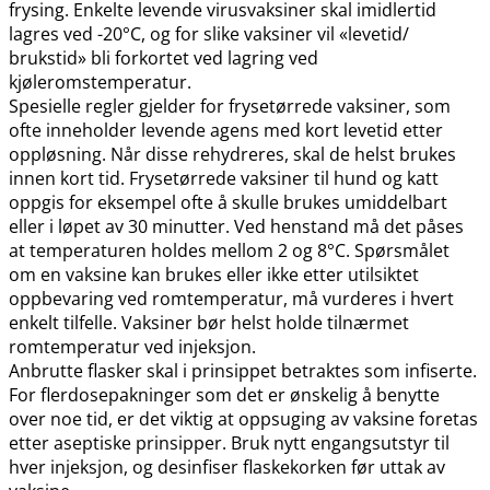
frysing. Enkelte levende virusvaksiner skal imidlertid
lagres ved -20°C, og for slike vaksiner vil «levetid​/​
brukstid» bli forkortet ved lagring ved
kjøleromstemperatur.
Spesielle regler gjelder for frysetørrede vaksiner, som
ofte inneholder levende agens med kort levetid etter
oppløsning. Når disse rehydreres, skal de helst brukes
innen kort tid. Frysetørrede vaksiner til hund og katt
oppgis for eksempel ofte å skulle brukes umiddelbart
eller i løpet av 30 minutter. Ved henstand må det påses
at temperaturen holdes mellom 2 og 8°C. Spørsmålet
om en vaksine kan brukes eller ikke etter utilsiktet
oppbevaring ved romtemperatur, må vurderes i hvert
enkelt tilfelle. Vaksiner bør helst holde tilnærmet
romtemperatur ved injeksjon.
Anbrutte flasker skal i prinsippet betraktes som infiserte.
For flerdosepakninger som det er ønskelig å benytte
over noe tid, er det viktig at oppsuging av vaksine foretas
etter aseptiske prinsipper. Bruk nytt engangsutstyr til
hver injeksjon, og desinfiser flaskekorken før uttak av