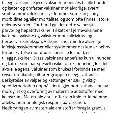
tilleggsvaksiner. Kjernevaksiner anbefales til alle hunder
og katter og omfatter vaksiner mot alvorlige, svært
smittsomme infeksjonssykdommer som kan gi høy
morbiditet og​/​eller mortalitet, og som ofte finnes i store
deler av verden. For hund gjelder dette valpesyke-,
parvo- og hepatittvaksine. Til katt er kjernevaksinene
kattepestvaksine og vaksiner mot calicivirus- og
herpesvirusinfeksjon. Vaksiner mot mindre alvorlige
infeksjonssykdommer eller sykdommer det kun er behov
for beskyttelse mot under spesielle forhold, er
tilleggsvaksiner. Disse vaksinene anbefales kun til hunder
og katter som har spesiell risiko for eksponering for det
aktuelle agens. Vaksiner som brukes i forbindelse med
reiser utenlands, tilhører gruppen tilleggsvaksiner.
Beskyttelse av valper og kattunger er særlig viktig. I
speddyrperioden oppnås dette gjennom vaksinasjon av
mordyret og overføring av maternale antistoffer med
kolostrum. Maternale antistoffer kan imidlertid hemme
adekvat immunologisk respons på vaksinen.
Nedbrytingen av maternale antistoffer foregår gradvis. I