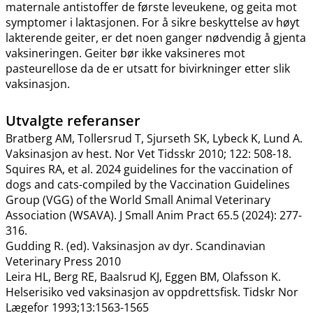
maternale antistoffer de første leveukene, og geita mot
symptomer i laktasjonen. For å sikre beskyttelse av høyt
lakterende geiter, er det noen ganger nødvendig å gjenta
vaksineringen. Geiter bør ikke vaksineres mot
pasteurellose da de er utsatt for bivirkninger etter slik
vaksinasjon.
Utvalgte referanser
Bratberg AM, Tollersrud T, Sjurseth SK, Lybeck K, Lund A.
Vaksinasjon av hest. Nor Vet Tidsskr 2010; 122: 508-18.
Squires RA, et al. 2024 guidelines for the vaccination of
dogs and cats-compiled by the Vaccination Guidelines
Group (VGG) of the World Small Animal Veterinary
Association (WSAVA). J Small Anim Pract 65.5 (2024): 277-
316.
Gudding R. (ed). Vaksinasjon av dyr. Scandinavian
Veterinary Press 2010
Leira HL, Berg RE, Baalsrud KJ, Eggen BM, Olafsson K.
Helserisiko ved vaksinasjon av oppdrettsfisk. Tidskr Nor
Lægefor 1993;13:1563-1565