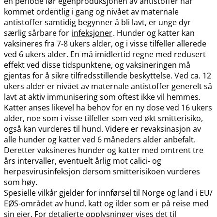
en periode før egenproduksjonen av antistoffer har
kommet ordentlig i gang og nivået av maternale
antistoffer samtidig begynner å bli lavt, er unge dyr
særlig sårbare for
infeksjoner
. Hunder og katter kan
vaksineres fra 7-8 ukers alder, og i visse tilfeller allerede
ved 6 ukers alder. En må imidlertid regne med redusert
effekt ved disse tidspunktene, og vaksineringen må
gjentas for å sikre tilfredsstillende beskyttelse. Ved ca. 12
ukers alder er nivået av maternale antistoffer generelt så
lavt at aktiv immunisering som oftest ikke vil hemmes.
Katter anses likevel ha behov for en ny dose ved 16 ukers
alder, noe som i visse tilfeller som ved økt smitterisiko,
også kan vurderes til hund. Videre er revaksinasjon av
alle hunder og katter ved 6 måneders alder anbefalt.
Deretter vaksineres hunder og katter med omtrent tre
års intervaller, eventuelt årlig mot calici- og
herpesvirusinfeksjon dersom smitterisikoen vurderes
som høy.
Spesielle vilkår gjelder for innførsel til Norge og land i EU​/​
EØS-området av hund, katt og ilder som er på reise med
sin eier. For detaljerte opplysninger vises det til