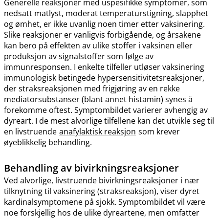
Generelle reaksjoner med uspesifikke symptomer, som
nedsatt matlyst, moderat temperaturstigning, slapphet
og ømhet, er ikke uvanlig noen timer etter vaksinering.
Slike reaksjoner er vanligvis forbigående, og årsakene
kan bero på effekten av ulike stoffer i vaksinen eller
produksjon av signalstoffer som følge av
immunresponsen. I enkelte tilfeller utløser vaksinering
immunologisk betingede hypersensitivitetsreaksjoner,
der straksreaksjonen med frigjøring av en rekke
mediatorsubstanser (blant annet histamin) synes å
forekomme oftest. Symptombildet varierer avhengig av
dyreart. I de mest alvorlige tilfellene kan det utvikle seg til
en livstruende
anafylaktisk reaksjon
som krever
øyeblikkelig behandling.
Behandling av bivirkningsreaksjoner
Ved alvorlige, livstruende bivirkningsreaksjoner i nær
tilknytning til vaksinering (straksreaksjon), viser dyret
kardinalsymptomene på sjokk. Symptombildet vil være
noe forskjellig hos de ulike dyreartene, men omfatter