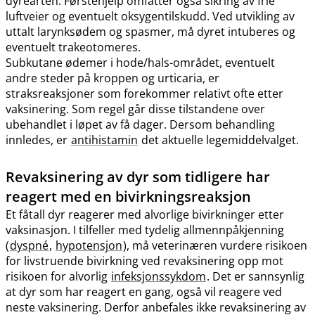
dyrearten. Førstehjelp omfatter også sikring av frie
luftveier og eventuelt oksygentilskudd. Ved utvikling av
uttalt larynksødem og spasmer, må dyret intuberes og
eventuelt trakeotomeres.
Subkutane ødemer i hode​/​hals-området, eventuelt
andre steder på kroppen og urticaria, er
straksreaksjoner som forekommer relativt ofte etter
vaksinering. Som regel går disse tilstandene over
ubehandlet i løpet av få dager. Dersom behandling
innledes, er
antihistamin
det aktuelle legemiddelvalget.
Revaksinering av dyr som tidligere har
reagert med en bivirkningsreaksjon
Et fåtall dyr reagerer med alvorlige bivirkninger etter
vaksinasjon. I tilfeller med tydelig allmennpåkjenning
(
dyspné
,
hypotensjon
), må veterinæren vurdere risikoen
for livstruende bivirkning ved revaksinering opp mot
risikoen for alvorlig
infeksjonssykdom
. Det er sannsynlig
at dyr som har reagert en gang, også vil reagere ved
neste vaksinering. Derfor anbefales ikke revaksinering av