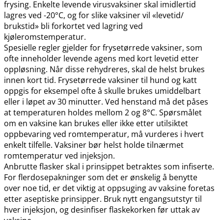
frysing. Enkelte levende virusvaksiner skal imidlertid
lagres ved -20°C, og for slike vaksiner vil «levetid​/​
brukstid» bli forkortet ved lagring ved
kjøleromstemperatur.
Spesielle regler gjelder for frysetørrede vaksiner, som
ofte inneholder levende agens med kort levetid etter
oppløsning. Når disse rehydreres, skal de helst brukes
innen kort tid. Frysetørrede vaksiner til hund og katt
oppgis for eksempel ofte å skulle brukes umiddelbart
eller i løpet av 30 minutter. Ved henstand må det påses
at temperaturen holdes mellom 2 og 8°C. Spørsmålet
om en vaksine kan brukes eller ikke etter utilsiktet
oppbevaring ved romtemperatur, må vurderes i hvert
enkelt tilfelle. Vaksiner bør helst holde tilnærmet
romtemperatur ved injeksjon.
Anbrutte flasker skal i prinsippet betraktes som infiserte.
For flerdosepakninger som det er ønskelig å benytte
over noe tid, er det viktig at oppsuging av vaksine foretas
etter aseptiske prinsipper. Bruk nytt engangsutstyr til
hver injeksjon, og desinfiser flaskekorken før uttak av