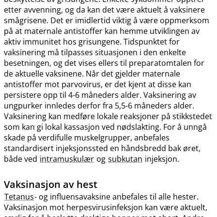
etter avvenning, og da kan det være aktuelt å vaksinere
smågrisene. Det er imidlertid viktig å være oppmerksom
på at maternale antistoffer kan hemme utviklingen av
aktiv immunitet hos grisungene. Tidspunktet for
vaksinering må tilpasses situasjonen i den enkelte
besetningen, og det vises ellers til preparatomtalen for
de aktuelle vaksinene. Når det gjelder maternale
antistoffer mot parvovirus, er det kjent at disse kan
persistere opp til 4-6 måneders alder. Vaksinering av
ungpurker innledes derfor fra 5,5-6 måneders alder.
Vaksinering kan medføre lokale reaksjoner på stikkstedet
som kan gi lokal kassasjon ved nødslakting. For å unngå
skade på verdifulle muskelgrupper, anbefales
standardisert injeksjonssted en håndsbredd bak øret,
både ved
intramuskulær
og
subkutan
injeksjon.
Vaksinasjon av hest
Tetanus
- og influensavaksine anbefales til alle hester.
Vaksinasjon mot herpesvirusinfeksjon kan være aktuelt,