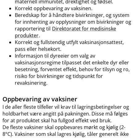
maternell immunitet, drektighet og fødsel.
Korrekt oppbevaring av vaksinen.
Beredskap for å håndtere bivirkninger, og system
for innhenting av opplysninger om bivirkninger og
rapportering til
Direktoratet for medisinske
produkter
.
Korrekt og fullstendig utfylt vaksinasjonsattest,
pass eller helsekort.
Informasjon til dyreeier om valg av
vaksinasjonsregime tilpasset det enkelte dyr eller
besetning, forventet effekt, behov for tilsyn og ro,
risiko for bivirkninger og tidspunkt for
revaksinering.
Oppbevaring av vaksiner
I de aller fleste tilfeller vil krav til lagringsbetingelser og
holdbarhet være angitt på pakningen. Disse må følges
for at produktet skal ha fullgod effekt ved bruk.
De fleste vaksiner skal oppbevares mørkt og kjølig (2-
8°C). Vaksiner som skal lagres kjølig, tåler generelt ikke