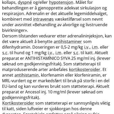
kollaps,
dyspné
og​/​eller
hypotensjon
. Målet for
behandlingen er å gjenopprette adekvat sirkulasjon og
respirasjon. Adrenalin er det aktuelle legemiddelvalget,
kombinert med
intravenøs
væsketilførsel som nevnt
under avsnittet «Behandling av alvorlige og livstruende
bivirkninger».
Dersom tilstanden vedvarer etter adrenalininjeksjon, kan
det være aktuelt å benytte
antihistaminer
som
difenhydramin. Doseringen er 0,5-2 mg/kg
i.v
.,
i.m
. eller
s.c
. til hund og 1 mg/kg
i.v
.,
i.m
. eller
s.c
. til katt. Aktuelt
preparat er ANTIHISTAMÍNICO SYVA 25 mg/ml inj. (krever
søknad om godkjenningsfritak). Som støtteterapi til
matproduserende arter anbefales
kortikosteroider
. Et
annet
antihistamin
, klorfenamin eller klorfeniramin, er
MRL-vurdert og er markedsført til bruk på storfe i en del
EU-land og kan vurderes brukt som støtteterapi. Aktuelt
preparat er Ancesol inj. 10 mg/ml (krever søknad om
godkjenningsfritak).
Kortikosteroider
som støtteterapi er sannsynligvis viktig
til katt, siden luftveier er sjokkorgan hos denne