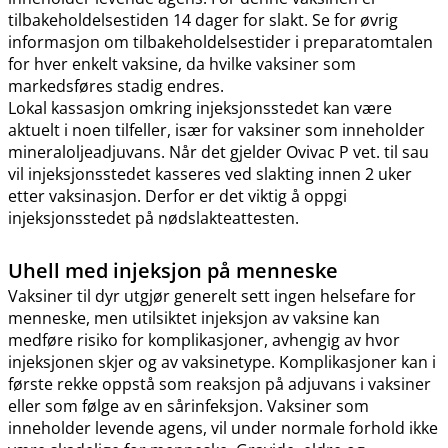
tilbakeholdelsestiden 14 dager for slakt. Se for øvrig
informasjon om tilbakeholdelsestider i preparatomtalen
for hver enkelt vaksine, da hvilke vaksiner som
markedsføres stadig endres.
Lokal kassasjon omkring injeksjonsstedet kan være
aktuelt i noen tilfeller, især for vaksiner som inneholder
mineraloljeadjuvans. Når det gjelder Ovivac P vet. til sau
vil injeksjonsstedet kasseres ved slakting innen 2 uker
etter vaksinasjon. Derfor er det viktig å oppgi
injeksjonsstedet på nødslakteattesten.
Uhell med injeksjon på menneske
Vaksiner til dyr utgjør generelt sett ingen helsefare for
menneske, men utilsiktet injeksjon av vaksine kan
medføre risiko for komplikasjoner, avhengig av hvor
injeksjonen skjer og av vaksinetype. Komplikasjoner kan i
første rekke oppstå som reaksjon på adjuvans i vaksiner
eller som følge av en sårinfeksjon. Vaksiner som
inneholder levende agens, vil under normale forhold ikke