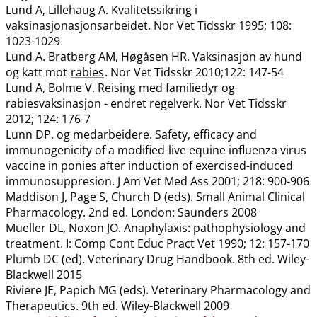
Lund A, Lillehaug A. Kvalitetssikring i
vaksinasjonasjonsarbeidet. Nor Vet Tidsskr 1995; 108:
1023-1029
Lund A. Bratberg AM, Høgåsen HR. Vaksinasjon av hund
og katt mot
rabies
. Nor Vet Tidsskr 2010;122: 147-54
Lund A, Bolme V. Reising med familiedyr og
rabiesvaksinasjon - endret regelverk. Nor Vet Tidsskr
2012; 124: 176-7
Lunn DP. og medarbeidere. Safety, efficacy and
immunogenicity of a modified-live equine influenza virus
vaccine in ponies after induction of exercised-induced
immunosuppresion. J Am Vet Med Ass 2001; 218: 900-906
Maddison J, Page S, Church D (eds). Small Animal Clinical
Pharmacology. 2nd ed. London: Saunders 2008
Mueller DL, Noxon JO. Anaphylaxis: pathophysiology and
treatment. I: Comp Cont Educ Pract Vet 1990; 12: 157-170
Plumb DC (ed). Veterinary Drug Handbook. 8th ed. Wiley-
Blackwell 2015
Riviere JE, Papich MG (eds). Veterinary Pharmacology and
Therapeutics. 9th ed. Wiley-Blackwell 2009