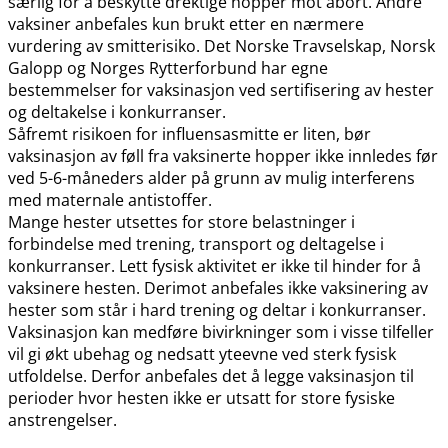
særlig for å beskytte drektige hopper mot abort. Andre
vaksiner anbefales kun brukt etter en nærmere
vurdering av smitterisiko. Det Norske Travselskap, Norsk
Galopp og Norges Rytterforbund har egne
bestemmelser for vaksinasjon ved sertifisering av hester
og deltakelse i konkurranser.
Såfremt risikoen for influensasmitte er liten, bør
vaksinasjon av føll fra vaksinerte hopper ikke innledes før
ved 5-6-måneders alder på grunn av mulig interferens
med maternale antistoffer.
Mange hester utsettes for store belastninger i
forbindelse med trening, transport og deltagelse i
konkurranser. Lett fysisk aktivitet er ikke til hinder for å
vaksinere hesten. Derimot anbefales ikke vaksinering av
hester som står i hard trening og deltar i konkurranser.
Vaksinasjon kan medføre bivirkninger som i visse tilfeller
vil gi økt ubehag og nedsatt yteevne ved sterk fysisk
utfoldelse. Derfor anbefales det å legge vaksinasjon til
perioder hvor hesten ikke er utsatt for store fysiske
anstrengelser.