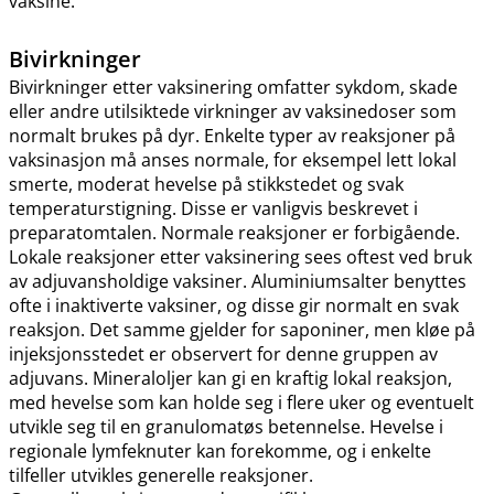
vaksine.
Bivirkninger
Bivirkninger etter vaksinering omfatter sykdom, skade
eller andre utilsiktede virkninger av vaksinedoser som
normalt brukes på dyr. Enkelte typer av reaksjoner på
vaksinasjon må anses normale, for eksempel lett lokal
smerte, moderat hevelse på stikkstedet og svak
temperaturstigning. Disse er vanligvis beskrevet i
preparatomtalen. Normale reaksjoner er forbigående.
Lokale reaksjoner etter vaksinering sees oftest ved bruk
av adjuvansholdige vaksiner. Aluminiumsalter benyttes
ofte i inaktiverte vaksiner, og disse gir normalt en svak
reaksjon. Det samme gjelder for saponiner, men kløe på
injeksjonsstedet er observert for denne gruppen av
adjuvans. Mineraloljer kan gi en kraftig lokal reaksjon,
med hevelse som kan holde seg i flere uker og eventuelt
utvikle seg til en granulomatøs betennelse. Hevelse i
regionale lymfeknuter kan forekomme, og i enkelte
tilfeller utvikles generelle reaksjoner.