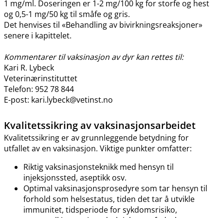
1 mg​/​ml. Doseringen er 1-2 mg/100 kg for storfe og hest
og 0,5-1 mg/50 kg til småfe og gris.
Det henvises til «Behandling av bivirkningsreaksjoner»
senere i kapittelet.
Kommentarer til vaksinasjon av dyr kan rettes til:
Kari R. Lybeck
Veterinærinstituttet
Telefon: 952 78 844
E-post: kari.lybeck@vetinst.no
Kvalitetssikring av vaksinasjonsarbeidet
Kvalitetssikring er av grunnleggende betydning for
utfallet av en vaksinasjon. Viktige punkter omfatter:
Riktig vaksinasjonsteknikk med hensyn til
injeksjonssted, aseptikk osv.
Optimal vaksinasjonsprosedyre som tar hensyn til
forhold som helsestatus, tiden det tar å utvikle
immunitet, tidsperiode for sykdomsrisiko,