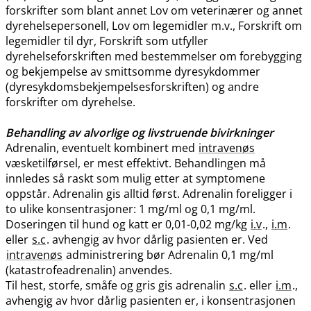
forskrifter som blant annet Lov om veterinærer og annet
dyrehelsepersonell, Lov om legemidler m.v., Forskrift om
legemidler til dyr, Forskrift som utfyller
dyrehelseforskriften med bestemmelser om forebygging
og bekjempelse av smittsomme dyresykdommer
(dyresykdomsbekjempelsesforskriften) og andre
forskrifter om dyrehelse.
Behandling av alvorlige og livstruende bivirkninger
Adrenalin, eventuelt kombinert med
intravenøs
væsketilførsel, er mest effektivt. Behandlingen må
innledes så raskt som mulig etter at symptomene
oppstår. Adrenalin gis alltid først. Adrenalin foreligger i
to ulike konsentrasjoner: 1 mg/ml og 0,1 mg​/​ml.
Doseringen til hund og katt er 0,01-0,02 mg/kg
i.v
.,
i.m
.
eller
s.c
. avhengig av hvor dårlig pasienten er. Ved
intravenøs
administrering bør Adrenalin 0,1 mg/ml
(katastrofeadrenalin) anvendes.
Til hest, storfe, småfe og gris gis adrenalin
s.c
. eller
i.m
.,
avhengig av hvor dårlig pasienten er, i konsentrasjonen