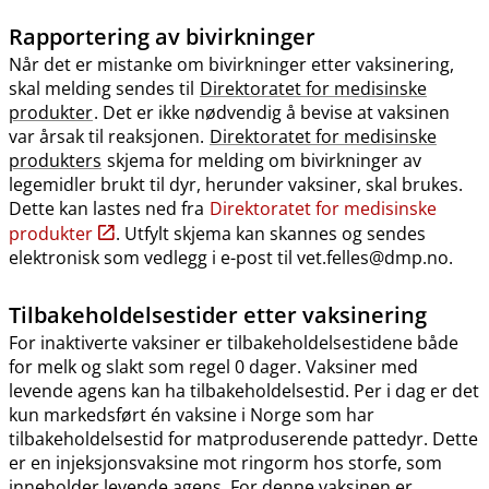
Rapportering av bivirkninger
Når det er mistanke om bivirkninger etter vaksinering,
skal melding sendes til
Direktoratet for medisinske
produkter
. Det er ikke nødvendig å bevise at vaksinen
var årsak til reaksjonen.
Direktoratet for medisinske
produkters
skjema for melding om bivirkninger av
legemidler brukt til dyr, herunder vaksiner, skal brukes.
Dette kan lastes ned fra
Direktoratet for medisinske
produkter
. Utfylt skjema kan skannes og sendes
elektronisk som vedlegg i e-post til vet.felles@dmp.no.
Tilbakeholdelsestider etter vaksinering
For inaktiverte vaksiner er tilbakeholdelsestidene både
for melk og slakt som regel 0 dager. Vaksiner med
levende agens kan ha tilbakeholdelsestid. Per i dag er det
kun markedsført én vaksine i Norge som har
tilbakeholdelsestid for matproduserende pattedyr. Dette
er en injeksjonsvaksine mot ringorm hos storfe, som
inneholder levende agens. For denne vaksinen er