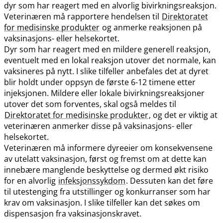
dyr som har reagert med en alvorlig bivirkningsreaksjon.
Veterinæren må rapportere hendelsen til
Direktoratet
for medisinske produkter
og anmerke reaksjonen på
vaksinasjons- eller helsekortet.
Dyr som har reagert med en mildere generell reaksjon,
eventuelt med en lokal reaksjon utover det normale, kan
vaksineres på nytt. I slike tilfeller anbefales det at dyret
blir holdt under oppsyn de første 6-12 timene etter
injeksjonen. Mildere eller lokale bivirkningsreaksjoner
utover det som forventes, skal også meldes til
Direktoratet for medisinske produkter
, og det er viktig at
veterinæren anmerker disse på vaksinasjons- eller
helsekortet.
Veterinæren må informere dyreeier om konsekvensene
av utelatt vaksinasjon, først og fremst om at dette kan
innebære manglende beskyttelse og dermed økt risiko
for en alvorlig
infeksjonssykdom
. Dessuten kan det føre
til utestenging fra utstillinger og konkurranser som har
krav om vaksinasjon. I slike tilfeller kan det søkes om
dispensasjon fra vaksinasjonskravet.