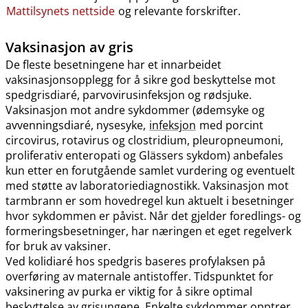
Mattilsynets nettside
og relevante forskrifter.
Vaksinasjon av gris
De fleste besetningene har et innarbeidet
vaksinasjonsopplegg for å sikre god beskyttelse mot
spedgrisdiaré, parvovirusinfeksjon og rødsjuke.
Vaksinasjon mot andre sykdommer (ødemsyke og
avvenningsdiaré, nysesyke,
infeksjon
med porcint
circovirus, rotavirus og clostridium, pleuropneumoni,
proliferativ enteropati og Glässers sykdom) anbefales
kun etter en forutgående samlet vurdering og eventuelt
med støtte av laboratoriediagnostikk. Vaksinasjon mot
tarmbrann er som hovedregel kun aktuelt i besetninger
hvor sykdommen er påvist. Når det gjelder foredlings- og
formeringsbesetninger, har næringen et eget regelverk
for bruk av vaksiner.
Ved kolidiaré hos spedgris baseres profylaksen på
overføring av maternale antistoffer. Tidspunktet for
vaksinering av purka er viktig for å sikre optimal
beskyttelse av grisungene. Enkelte sykdommer opptrer