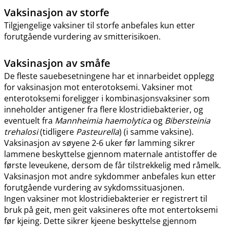
Vaksinasjon av storfe
Tilgjengelige vaksiner til storfe anbefales kun etter
forutgående vurdering av smitterisikoen.
Vaksinasjon av småfe
De fleste sauebesetningene har et innarbeidet opplegg
for vaksinasjon mot enterotoksemi. Vaksiner mot
enterotoksemi foreligger i kombinasjonsvaksiner som
inneholder antigener fra flere klostridiebakterier, og
eventuelt fra
Mannheimia haemolytica
og
Bibersteinia
trehalosi
(tidligere
Pasteurella
) (i samme vaksine).
Vaksinasjon av søyene 2-6 uker før lamming sikrer
lammene beskyttelse gjennom maternale antistoffer de
første leveukene, dersom de får tilstrekkelig med råmelk.
Vaksinasjon mot andre sykdommer anbefales kun etter
forutgående vurdering av sykdomssituasjonen.
Ingen vaksiner mot klostridiebakterier er registrert til
bruk på geit, men geit vaksineres ofte mot entertoksemi
før kjeing. Dette sikrer kjeene beskyttelse gjennom