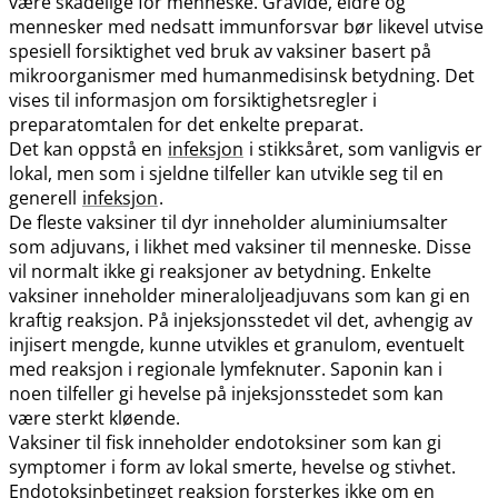
være skadelige for menneske. Gravide, eldre og
mennesker med nedsatt immunforsvar bør likevel utvise
spesiell forsiktighet ved bruk av vaksiner basert på
mikroorganismer med humanmedisinsk betydning. Det
vises til informasjon om forsiktighetsregler i
preparatomtalen for det enkelte preparat.
Det kan oppstå en
infeksjon
i stikksåret, som vanligvis er
lokal, men som i sjeldne tilfeller kan utvikle seg til en
generell
infeksjon
.
De fleste vaksiner til dyr inneholder aluminiumsalter
som adjuvans, i likhet med vaksiner til menneske. Disse
vil normalt ikke gi reaksjoner av betydning. Enkelte
vaksiner inneholder mineraloljeadjuvans som kan gi en
kraftig reaksjon. På injeksjonsstedet vil det, avhengig av
injisert mengde, kunne utvikles et granulom, eventuelt
med reaksjon i regionale lymfeknuter. Saponin kan i
noen tilfeller gi hevelse på injeksjonsstedet som kan
være sterkt kløende.
Vaksiner til fisk inneholder endotoksiner som kan gi
symptomer i form av lokal smerte, hevelse og stivhet.
Endotoksinbetinget reaksjon forsterkes ikke om en