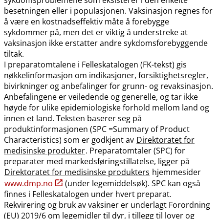
besetningen eller i populasjonen. Vaksinasjon regnes for
å være en kostnadseffektiv måte å forebygge
sykdommer på, men det er viktig å understreke at
vaksinasjon ikke erstatter andre sykdomsforebyggende
tiltak.
I preparatomtalene i Felleskatalogen (FK-tekst) gis
nøkkelinformasjon om indikasjoner, forsiktighetsregler,
bivirkninger og anbefalinger for grunn- og revaksinasjon.
Anbefalingene er veiledende og generelle, og tar ikke
høyde for ulike epidemiologiske forhold mellom land og
innen et land. Teksten baserer seg på
produktinformasjonen (SPC =Summary of Product
Characteristics) som er godkjent av
Direktoratet for
medisinske produkter
. Preparatomtaler (SPC) for
preparater med markedsføringstillatelse, ligger på
Direktoratet for medisinske produkters
hjemmesider
www.dmp.no
(under legemiddelsøk). SPC kan også
finnes i Felleskatalogen under hvert preparat.
Rekvirering og bruk av vaksiner er underlagt Forordning
(EU) 2019/6 om legemidler til dyr, i tillegg til lover og