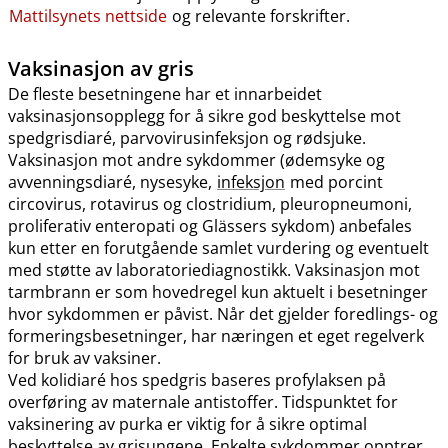
Mattilsynets nettside
og relevante forskrifter.
Vaksinasjon av gris
De fleste besetningene har et innarbeidet
vaksinasjonsopplegg for å sikre god beskyttelse mot
spedgrisdiaré, parvovirusinfeksjon og rødsjuke.
Vaksinasjon mot andre sykdommer (ødemsyke og
avvenningsdiaré, nysesyke,
infeksjon
med porcint
circovirus, rotavirus og clostridium, pleuropneumoni,
proliferativ enteropati og Glässers sykdom) anbefales
kun etter en forutgående samlet vurdering og eventuelt
med støtte av laboratoriediagnostikk. Vaksinasjon mot
tarmbrann er som hovedregel kun aktuelt i besetninger
hvor sykdommen er påvist. Når det gjelder foredlings- og
formeringsbesetninger, har næringen et eget regelverk
for bruk av vaksiner.
Ved kolidiaré hos spedgris baseres profylaksen på
overføring av maternale antistoffer. Tidspunktet for
vaksinering av purka er viktig for å sikre optimal
beskyttelse av grisungene. Enkelte sykdommer opptrer