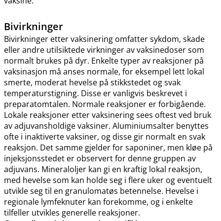
vaksine.
Bivirkninger
Bivirkninger etter vaksinering omfatter sykdom, skade
eller andre utilsiktede virkninger av vaksinedoser som
normalt brukes på dyr. Enkelte typer av reaksjoner på
vaksinasjon må anses normale, for eksempel lett lokal
smerte, moderat hevelse på stikkstedet og svak
temperaturstigning. Disse er vanligvis beskrevet i
preparatomtalen. Normale reaksjoner er forbigående.
Lokale reaksjoner etter vaksinering sees oftest ved bruk
av adjuvansholdige vaksiner. Aluminiumsalter benyttes
ofte i inaktiverte vaksiner, og disse gir normalt en svak
reaksjon. Det samme gjelder for saponiner, men kløe på
injeksjonsstedet er observert for denne gruppen av
adjuvans. Mineraloljer kan gi en kraftig lokal reaksjon,
med hevelse som kan holde seg i flere uker og eventuelt
utvikle seg til en granulomatøs betennelse. Hevelse i
regionale lymfeknuter kan forekomme, og i enkelte
tilfeller utvikles generelle reaksjoner.