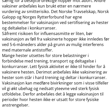
særlig for å beskytte drektige hopper mot abort. Andre
vaksiner anbefales kun brukt etter en nærmere
vurdering av smitterisiko. Det Norske Travselskap, Norsk
Galopp og Norges Rytterforbund har egne
bestemmelser for vaksinasjon ved sertifisering av hester
og deltakelse i konkurranser.
Såfremt risikoen for influensasmitte er liten, bør
vaksinasjon av føll fra vaksinerte hopper ikke innledes før
ved 5-6-måneders alder på grunn av mulig interferens
med maternale antistoffer.
Mange hester utsettes for store belastninger i
forbindelse med trening, transport og deltagelse i
konkurranser. Lett fysisk aktivitet er ikke til hinder for å
vaksinere hesten. Derimot anbefales ikke vaksinering av
hester som står i hard trening og deltar i konkurranser.
Vaksinasjon kan medføre bivirkninger som i visse tilfeller
vil gi økt ubehag og nedsatt yteevne ved sterk fysisk
utfoldelse. Derfor anbefales det å legge vaksinasjon til
perioder hvor hesten ikke er utsatt for store fysiske
anstrengelser.