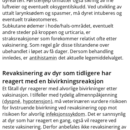
dyrearten. Førstehjelp omfatter også sikring av frie
luftveier og eventuelt oksygentilskudd. Ved utvikling av
uttalt larynksødem og spasmer, må dyret intuberes og
eventuelt trakeotomeres.
Subkutane ødemer i hode​/​hals-området, eventuelt
andre steder på kroppen og urticaria, er
straksreaksjoner som forekommer relativt ofte etter
vaksinering. Som regel går disse tilstandene over
ubehandlet i løpet av få dager. Dersom behandling
innledes, er
antihistamin
det aktuelle legemiddelvalget.
Revaksinering av dyr som tidligere har
reagert med en bivirkningsreaksjon
Et fåtall dyr reagerer med alvorlige bivirkninger etter
vaksinasjon. I tilfeller med tydelig allmennpåkjenning
(
dyspné
,
hypotensjon
), må veterinæren vurdere risikoen
for livstruende bivirkning ved revaksinering opp mot
risikoen for alvorlig
infeksjonssykdom
. Det er sannsynlig
at dyr som har reagert en gang, også vil reagere ved
neste vaksinering. Derfor anbefales ikke revaksinering av