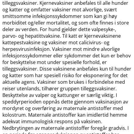
tilleggsvaksiner. Kjernevaksiner anbefales til alle hunder
og katter og omfatter vaksiner mot alvorlige, svært
smittsomme infeksjonssykdommer som kan gi høy
morbiditet og​/​eller mortalitet, og som ofte finnes i store
deler av verden. For hund gjelder dette valpesyke-,
parvo- og hepatittvaksine. Til katt er kjernevaksinene
kattepestvaksine og vaksiner mot calicivirus- og
herpesvirusinfeksjon. Vaksiner mot mindre alvorlige
infeksjonssykdommer eller sykdommer det kun er behov
for beskyttelse mot under spesielle forhold, er
tilleggsvaksiner. Disse vaksinene anbefales kun til hunder
og katter som har spesiell risiko for eksponering for det
aktuelle agens. Vaksiner som brukes i forbindelse med
reiser utenlands, tilhører gruppen tilleggsvaksiner.
Beskyttelse av valper og kattunger er særlig viktig. I
speddyrperioden oppnås dette gjennom vaksinasjon av
mordyret og overføring av maternale antistoffer med
kolostrum. Maternale antistoffer kan imidlertid hemme
adekvat immunologisk respons på vaksinen.
Nedbrytingen av maternale antistoffer foregår gradvis. I