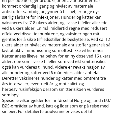
en periode før egenproduksjonen av antistoffer har
kommet ordentlig i gang og nivået av maternale
antistoffer samtidig begynner å bli lavt, er unge dyr
særlig sårbare for
infeksjoner
. Hunder og katter kan
vaksineres fra 7-8 ukers alder, og i visse tilfeller allerede
ved 6 ukers alder. En må imidlertid regne med redusert
effekt ved disse tidspunktene, og vaksineringen må
gjentas for å sikre tilfredsstillende beskyttelse. Ved ca. 12
ukers alder er nivået av maternale antistoffer generelt så
lavt at aktiv immunisering som oftest ikke vil hemmes.
Katter anses likevel ha behov for en ny dose ved 16 ukers
alder, noe som i visse tilfeller som ved økt smitterisiko,
også kan vurderes til hund. Videre er revaksinasjon av
alle hunder og katter ved 6 måneders alder anbefalt.
Deretter vaksineres hunder og katter med omtrent tre
års intervaller, eventuelt årlig mot calici- og
herpesvirusinfeksjon dersom smitterisikoen vurderes
som høy.
Spesielle vilkår gjelder for innførsel til Norge og land i EU​/​
EØS-området av hund, katt og ilder som er på reise med
sin eier. For detaljerte opplysninger vises det til