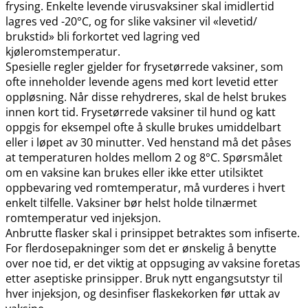
frysing. Enkelte levende virusvaksiner skal imidlertid
lagres ved -20°C, og for slike vaksiner vil «levetid​/​
brukstid» bli forkortet ved lagring ved
kjøleromstemperatur.
Spesielle regler gjelder for frysetørrede vaksiner, som
ofte inneholder levende agens med kort levetid etter
oppløsning. Når disse rehydreres, skal de helst brukes
innen kort tid. Frysetørrede vaksiner til hund og katt
oppgis for eksempel ofte å skulle brukes umiddelbart
eller i løpet av 30 minutter. Ved henstand må det påses
at temperaturen holdes mellom 2 og 8°C. Spørsmålet
om en vaksine kan brukes eller ikke etter utilsiktet
oppbevaring ved romtemperatur, må vurderes i hvert
enkelt tilfelle. Vaksiner bør helst holde tilnærmet
romtemperatur ved injeksjon.
Anbrutte flasker skal i prinsippet betraktes som infiserte.
For flerdosepakninger som det er ønskelig å benytte
over noe tid, er det viktig at oppsuging av vaksine foretas
etter aseptiske prinsipper. Bruk nytt engangsutstyr til
hver injeksjon, og desinfiser flaskekorken før uttak av