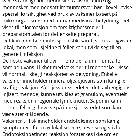
være skadelige for menneske. Gravide, eldre og
mennesker med nedsatt immunforsvar bør likevel utvise
spesiell forsiktighet ved bruk av vaksiner basert på
mikroorganismer med humanmedisinsk betydning. Det
vises til informasjon om forsiktighetsregler i
preparatomtalen for det enkelte preparat.
Det kan oppstå en
infeksjon
i stikksåret, som vanligvis er
lokal, men som i sjeldne tilfeller kan utvikle seg til en
generell
infeksjon
.
De fleste vaksiner til dyr inneholder aluminiumsalter
som adjuvans, i likhet med vaksiner til menneske. Disse
vil normalt ikke gi reaksjoner av betydning. Enkelte
vaksiner inneholder mineraloljeadjuvans som kan gi en
kraftig reaksjon. På injeksjonsstedet vil det, avhengig av
injisert mengde, kunne utvikles et granulom, eventuelt
med reaksjon i regionale lymfeknuter. Saponin kan i
noen tilfeller gi hevelse på injeksjonsstedet som kan
være sterkt kløende.
Vaksiner til fisk inneholder endotoksiner som kan gi
symptomer i form av lokal smerte, hevelse og stivhet.
Endotoksinbetinget reaksjon forsterkes ikke om en