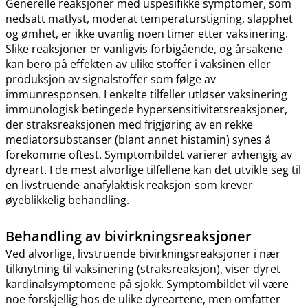
Generelle reaksjoner med uspesifikke symptomer, som
nedsatt matlyst, moderat temperaturstigning, slapphet
og ømhet, er ikke uvanlig noen timer etter vaksinering.
Slike reaksjoner er vanligvis forbigående, og årsakene
kan bero på effekten av ulike stoffer i vaksinen eller
produksjon av signalstoffer som følge av
immunresponsen. I enkelte tilfeller utløser vaksinering
immunologisk betingede hypersensitivitetsreaksjoner,
der straksreaksjonen med frigjøring av en rekke
mediatorsubstanser (blant annet histamin) synes å
forekomme oftest. Symptombildet varierer avhengig av
dyreart. I de mest alvorlige tilfellene kan det utvikle seg til
en livstruende
anafylaktisk reaksjon
som krever
øyeblikkelig behandling.
Behandling av bivirkningsreaksjoner
Ved alvorlige, livstruende bivirkningsreaksjoner i nær
tilknytning til vaksinering (straksreaksjon), viser dyret
kardinalsymptomene på sjokk. Symptombildet vil være
noe forskjellig hos de ulike dyreartene, men omfatter