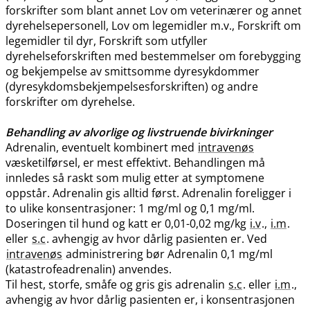
forskrifter som blant annet Lov om veterinærer og annet
dyrehelsepersonell, Lov om legemidler m.v., Forskrift om
legemidler til dyr, Forskrift som utfyller
dyrehelseforskriften med bestemmelser om forebygging
og bekjempelse av smittsomme dyresykdommer
(dyresykdomsbekjempelsesforskriften) og andre
forskrifter om dyrehelse.
Behandling av alvorlige og livstruende bivirkninger
Adrenalin, eventuelt kombinert med
intravenøs
væsketilførsel, er mest effektivt. Behandlingen må
innledes så raskt som mulig etter at symptomene
oppstår. Adrenalin gis alltid først. Adrenalin foreligger i
to ulike konsentrasjoner: 1 mg/ml og 0,1 mg​/​ml.
Doseringen til hund og katt er 0,01-0,02 mg/kg
i.v
.,
i.m
.
eller
s.c
. avhengig av hvor dårlig pasienten er. Ved
intravenøs
administrering bør Adrenalin 0,1 mg/ml
(katastrofeadrenalin) anvendes.
Til hest, storfe, småfe og gris gis adrenalin
s.c
. eller
i.m
.,
avhengig av hvor dårlig pasienten er, i konsentrasjonen