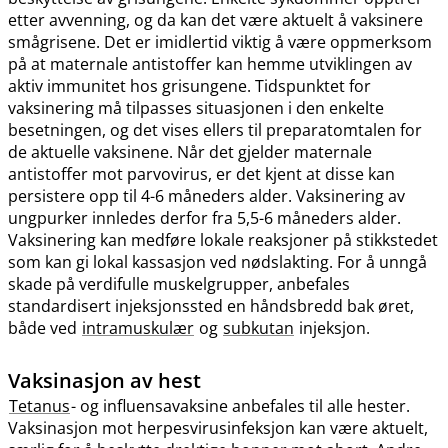
etter avvenning, og da kan det være aktuelt å vaksinere
smågrisene. Det er imidlertid viktig å være oppmerksom
på at maternale antistoffer kan hemme utviklingen av
aktiv immunitet hos grisungene. Tidspunktet for
vaksinering må tilpasses situasjonen i den enkelte
besetningen, og det vises ellers til preparatomtalen for
de aktuelle vaksinene. Når det gjelder maternale
antistoffer mot parvovirus, er det kjent at disse kan
persistere opp til 4-6 måneders alder. Vaksinering av
ungpurker innledes derfor fra 5,5-6 måneders alder.
Vaksinering kan medføre lokale reaksjoner på stikkstedet
som kan gi lokal kassasjon ved nødslakting. For å unngå
skade på verdifulle muskelgrupper, anbefales
standardisert injeksjonssted en håndsbredd bak øret,
både ved
intramuskulær
og
subkutan
injeksjon.
Vaksinasjon av hest
Tetanus
- og influensavaksine anbefales til alle hester.
Vaksinasjon mot herpesvirusinfeksjon kan være aktuelt,