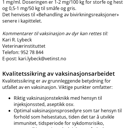
1 mg​/​ml. Doseringen er 1-2 mg/100 kg for storfe og hest
og 0,5-1 mg/50 kg til småfe og gris.
Det henvises til «Behandling av bivirkningsreaksjoner»
senere i kapittelet.
Kommentarer til vaksinasjon av dyr kan rettes til:
Kari R. Lybeck
Veterinærinstituttet
Telefon: 952 78 844
E-post: kari.lybeck@vetinst.no
Kvalitetssikring av vaksinasjonsarbeidet
Kvalitetssikring er av grunnleggende betydning for
utfallet av en vaksinasjon. Viktige punkter omfatter:
Riktig vaksinasjonsteknikk med hensyn til
injeksjonssted, aseptikk osv.
Optimal vaksinasjonsprosedyre som tar hensyn til
forhold som helsestatus, tiden det tar å utvikle
immunitet, tidsperiode for sykdomsrisiko,