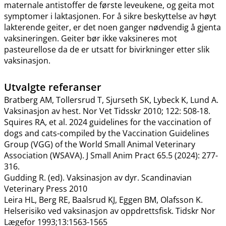
maternale antistoffer de første leveukene, og geita mot
symptomer i laktasjonen. For å sikre beskyttelse av høyt
lakterende geiter, er det noen ganger nødvendig å gjenta
vaksineringen. Geiter bør ikke vaksineres mot
pasteurellose da de er utsatt for bivirkninger etter slik
vaksinasjon.
Utvalgte referanser
Bratberg AM, Tollersrud T, Sjurseth SK, Lybeck K, Lund A.
Vaksinasjon av hest. Nor Vet Tidsskr 2010; 122: 508-18.
Squires RA, et al. 2024 guidelines for the vaccination of
dogs and cats-compiled by the Vaccination Guidelines
Group (VGG) of the World Small Animal Veterinary
Association (WSAVA). J Small Anim Pract 65.5 (2024): 277-
316.
Gudding R. (ed). Vaksinasjon av dyr. Scandinavian
Veterinary Press 2010
Leira HL, Berg RE, Baalsrud KJ, Eggen BM, Olafsson K.
Helserisiko ved vaksinasjon av oppdrettsfisk. Tidskr Nor
Lægefor 1993;13:1563-1565