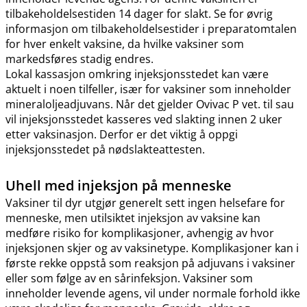
tilbakeholdelsestiden 14 dager for slakt. Se for øvrig
informasjon om tilbakeholdelsestider i preparatomtalen
for hver enkelt vaksine, da hvilke vaksiner som
markedsføres stadig endres.
Lokal kassasjon omkring injeksjonsstedet kan være
aktuelt i noen tilfeller, især for vaksiner som inneholder
mineraloljeadjuvans. Når det gjelder Ovivac P vet. til sau
vil injeksjonsstedet kasseres ved slakting innen 2 uker
etter vaksinasjon. Derfor er det viktig å oppgi
injeksjonsstedet på nødslakteattesten.
Uhell med injeksjon på menneske
Vaksiner til dyr utgjør generelt sett ingen helsefare for
menneske, men utilsiktet injeksjon av vaksine kan
medføre risiko for komplikasjoner, avhengig av hvor
injeksjonen skjer og av vaksinetype. Komplikasjoner kan i
første rekke oppstå som reaksjon på adjuvans i vaksiner
eller som følge av en sårinfeksjon. Vaksiner som
inneholder levende agens, vil under normale forhold ikke