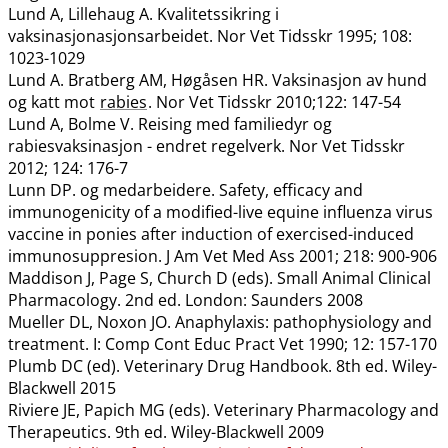
Lund A, Lillehaug A. Kvalitetssikring i
vaksinasjonasjonsarbeidet. Nor Vet Tidsskr 1995; 108:
1023-1029
Lund A. Bratberg AM, Høgåsen HR. Vaksinasjon av hund
og katt mot
rabies
. Nor Vet Tidsskr 2010;122: 147-54
Lund A, Bolme V. Reising med familiedyr og
rabiesvaksinasjon - endret regelverk. Nor Vet Tidsskr
2012; 124: 176-7
Lunn DP. og medarbeidere. Safety, efficacy and
immunogenicity of a modified-live equine influenza virus
vaccine in ponies after induction of exercised-induced
immunosuppresion. J Am Vet Med Ass 2001; 218: 900-906
Maddison J, Page S, Church D (eds). Small Animal Clinical
Pharmacology. 2nd ed. London: Saunders 2008
Mueller DL, Noxon JO. Anaphylaxis: pathophysiology and
treatment. I: Comp Cont Educ Pract Vet 1990; 12: 157-170
Plumb DC (ed). Veterinary Drug Handbook. 8th ed. Wiley-
Blackwell 2015
Riviere JE, Papich MG (eds). Veterinary Pharmacology and
Therapeutics. 9th ed. Wiley-Blackwell 2009