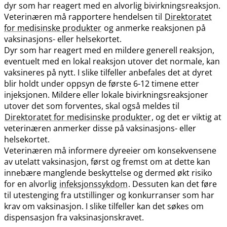
dyr som har reagert med en alvorlig bivirkningsreaksjon.
Veterinæren må rapportere hendelsen til
Direktoratet
for medisinske produkter
og anmerke reaksjonen på
vaksinasjons- eller helsekortet.
Dyr som har reagert med en mildere generell reaksjon,
eventuelt med en lokal reaksjon utover det normale, kan
vaksineres på nytt. I slike tilfeller anbefales det at dyret
blir holdt under oppsyn de første 6-12 timene etter
injeksjonen. Mildere eller lokale bivirkningsreaksjoner
utover det som forventes, skal også meldes til
Direktoratet for medisinske produkter
, og det er viktig at
veterinæren anmerker disse på vaksinasjons- eller
helsekortet.
Veterinæren må informere dyreeier om konsekvensene
av utelatt vaksinasjon, først og fremst om at dette kan
innebære manglende beskyttelse og dermed økt risiko
for en alvorlig
infeksjonssykdom
. Dessuten kan det føre
til utestenging fra utstillinger og konkurranser som har
krav om vaksinasjon. I slike tilfeller kan det søkes om
dispensasjon fra vaksinasjonskravet.