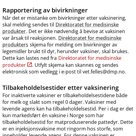
Rapportering av bivirkninger
Når det er mistanke om bivirkninger etter vaksinering,
skal melding sendes til
Direktoratet for medisinske
produkter
. Det er ikke nødvendig å bevise at vaksinen
var årsak til reaksjonen.
Direktoratet for medisinske
produkters
skjema for melding om bivirkninger av
legemidler brukt til dyr, herunder vaksiner, skal brukes.
Dette kan lastes ned fra
Direktoratet for medisinske
produkter
. Utfylt skjema kan skannes og sendes
elektronisk som vedlegg i e-post til vet.felles@dmp.no.
Tilbakeholdelsestider etter vaksinering
For inaktiverte vaksiner er tilbakeholdelsestidene både
for melk og slakt som regel 0 dager. Vaksiner med
levende agens kan ha tilbakeholdelsestid. Per i dag er det
kun markedsført én vaksine i Norge som har
tilbakeholdelsestid for matproduserende pattedyr. Dette
er en injeksjonsvaksine mot ringorm hos storfe, som
inneholder levende agens. For denne vaksinen er