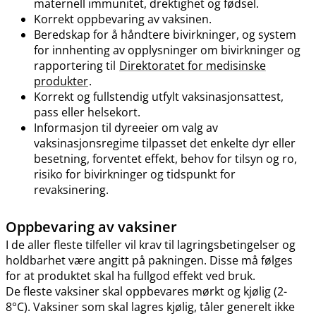
maternell immunitet, drektighet og fødsel.
Korrekt oppbevaring av vaksinen.
Beredskap for å håndtere bivirkninger, og system
for innhenting av opplysninger om bivirkninger og
rapportering til
Direktoratet for medisinske
produkter
.
Korrekt og fullstendig utfylt vaksinasjonsattest,
pass eller helsekort.
Informasjon til dyreeier om valg av
vaksinasjonsregime tilpasset det enkelte dyr eller
besetning, forventet effekt, behov for tilsyn og ro,
risiko for bivirkninger og tidspunkt for
revaksinering.
Oppbevaring av vaksiner
I de aller fleste tilfeller vil krav til lagringsbetingelser og
holdbarhet være angitt på pakningen. Disse må følges
for at produktet skal ha fullgod effekt ved bruk.
De fleste vaksiner skal oppbevares mørkt og kjølig (2-
8°C). Vaksiner som skal lagres kjølig, tåler generelt ikke