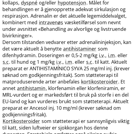
kollaps,
dyspné
og​/​eller
hypotensjon
. Målet for
behandlingen er å gjenopprette adekvat sirkulasjon og
respirasjon. Adrenalin er det aktuelle legemiddelvalget,
kombinert med
intravenøs
væsketilførsel som nevnt
under avsnittet «Behandling av alvorlige og livstruende
bivirkninger».
Dersom tilstanden vedvarer etter adrenalininjeksjon, kan
det være aktuelt å benytte
antihistaminer
som
difenhydramin. Doseringen er 0,5-2 mg/kg
i.v
.,
i.m
. eller
s.c
. til hund og 1 mg/kg
i.v
.,
i.m
. eller
s.c
. til katt. Aktuelt
preparat er ANTIHISTAMÍNICO SYVA 25 mg/ml inj. (krever
søknad om godkjenningsfritak). Som støtteterapi til
matproduserende arter anbefales
kortikosteroider
. Et
annet
antihistamin
, klorfenamin eller klorfeniramin, er
MRL-vurdert og er markedsført til bruk på storfe i en del
EU-land og kan vurderes brukt som støtteterapi. Aktuelt
preparat er Ancesol inj. 10 mg/ml (krever søknad om
godkjenningsfritak).
Kortikosteroider
som støtteterapi er sannsynligvis viktig
til katt, siden luftveier er sjokkorgan hos denne