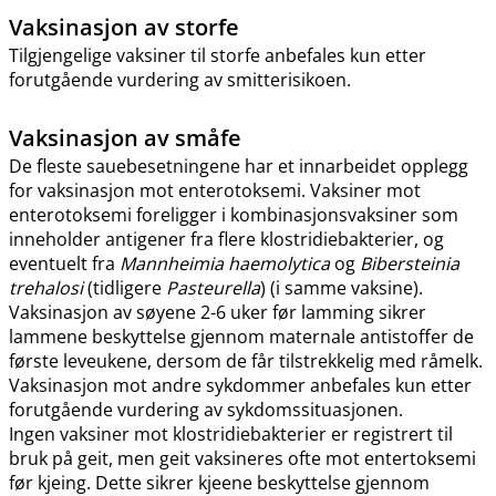
Vaksinasjon av storfe
Tilgjengelige vaksiner til storfe anbefales kun etter
forutgående vurdering av smitterisikoen.
Vaksinasjon av småfe
De fleste sauebesetningene har et innarbeidet opplegg
for vaksinasjon mot enterotoksemi. Vaksiner mot
enterotoksemi foreligger i kombinasjonsvaksiner som
inneholder antigener fra flere klostridiebakterier, og
eventuelt fra
Mannheimia haemolytica
og
Bibersteinia
trehalosi
(tidligere
Pasteurella
) (i samme vaksine).
Vaksinasjon av søyene 2-6 uker før lamming sikrer
lammene beskyttelse gjennom maternale antistoffer de
første leveukene, dersom de får tilstrekkelig med råmelk.
Vaksinasjon mot andre sykdommer anbefales kun etter
forutgående vurdering av sykdomssituasjonen.
Ingen vaksiner mot klostridiebakterier er registrert til
bruk på geit, men geit vaksineres ofte mot entertoksemi
før kjeing. Dette sikrer kjeene beskyttelse gjennom