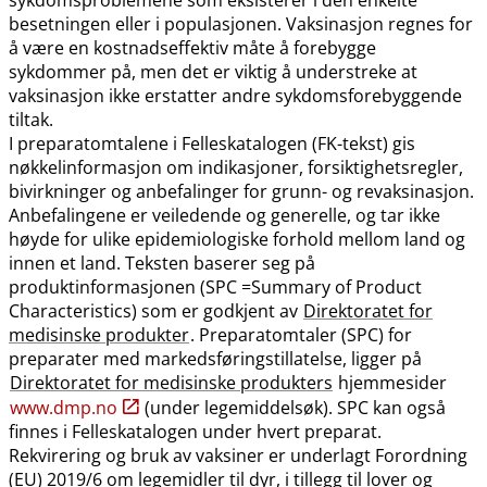
besetningen eller i populasjonen. Vaksinasjon regnes for
å være en kostnadseffektiv måte å forebygge
sykdommer på, men det er viktig å understreke at
vaksinasjon ikke erstatter andre sykdomsforebyggende
tiltak.
I preparatomtalene i Felleskatalogen (FK-tekst) gis
nøkkelinformasjon om indikasjoner, forsiktighetsregler,
bivirkninger og anbefalinger for grunn- og revaksinasjon.
Anbefalingene er veiledende og generelle, og tar ikke
høyde for ulike epidemiologiske forhold mellom land og
innen et land. Teksten baserer seg på
produktinformasjonen (SPC =Summary of Product
Characteristics) som er godkjent av
Direktoratet for
medisinske produkter
. Preparatomtaler (SPC) for
preparater med markedsføringstillatelse, ligger på
Direktoratet for medisinske produkters
hjemmesider
www.dmp.no
(under legemiddelsøk). SPC kan også
finnes i Felleskatalogen under hvert preparat.
Rekvirering og bruk av vaksiner er underlagt Forordning
(EU) 2019/6 om legemidler til dyr, i tillegg til lover og