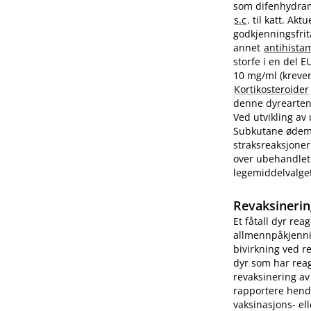
som difenhydram
s.c
. til katt. A
godkjenningsfrit
annet
antihista
storfe i en del 
10 mg/ml (krever
Kortikosteroider
denne dyrearten.
Ved utvikling av
Subkutane ødemer
straksreaksjoner
over ubehandlet 
legemiddelvalge
Revaksinerin
Et fåtall dyr rea
allmennpåkjenni
bivirkning ved r
dyr som har reag
revaksinering av
rapportere hend
vaksinasjons- ell