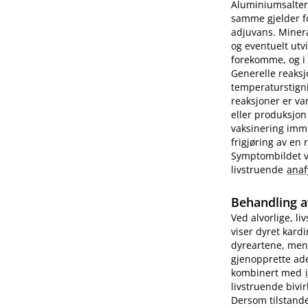
Aluminiumsalter 
samme gjelder fo
adjuvans. Minera
og eventuelt utv
forekomme, og i e
Generelle reaks
temperaturstigni
reaksjoner er va
eller produksjon
vaksinering imm
frigjøring av en
Symptombildet var
livstruende
anaf
Behandling a
Ved alvorlige, li
viser dyret kard
dyreartene, men
gjenopprette ade
kombinert med
livstruende bivi
Dersom tilstande