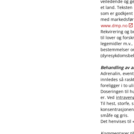
veiledende og ge
et land. Teksten
som er godkjent
med markedsførin
www.dmp.no
Rekvirering og br
til lover og for
legemidler m.v., 
bestemmelser o
(dyresykdomsbekj
Behandling av al
Adrenalin, even
innledes så rask
foreligger i to u
Doseringen til h
er. Ved
intraven
Til hest, storfe,
konsentrasjonen 
småfe og gris.
Det henvises til
Kommentarer til 