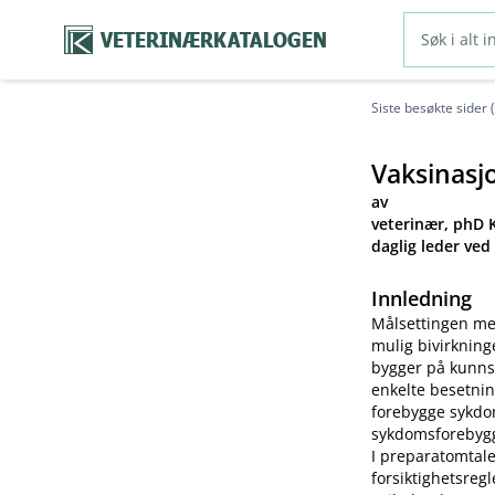
VETERINÆRKATALOGEN
Siste besøkte sider 
Vaksinasj
av
veterinær, phD K
daglig leder ved
Innledning
Målsettingen me
mulig bivirkning
bygger på kunns
enkelte besetnin
forebygge sykdom
sykdomsforebygg
I preparatomtale
forsiktighetsreg