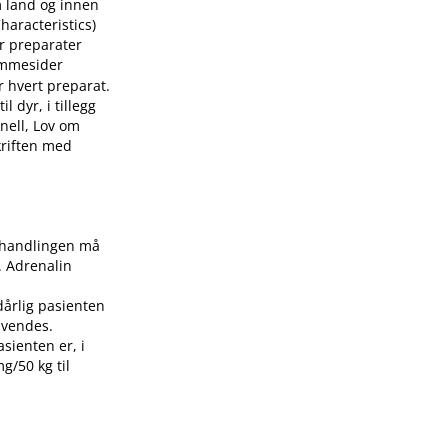
m land og innen
aracteristics)
or preparater
mmesider
r hvert preparat.
 dyr, i tillegg
nell, Lov om
skriften med
Behandlingen må
. Adrenalin
dårlig pasienten
nvendes.
asienten er, i
g/50 kg til