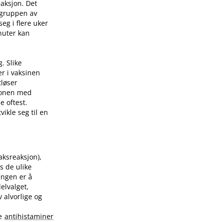
eaksjon. Det
 gruppen av
eg i flere uker
nuter kan
. Slike
er i vaksinen
tløser
sjonen med
e oftest.
ikle seg til en
raksreaksjon),
s de ulike
ingen er å
elvalget,
 alvorlige og
te
antihistaminer