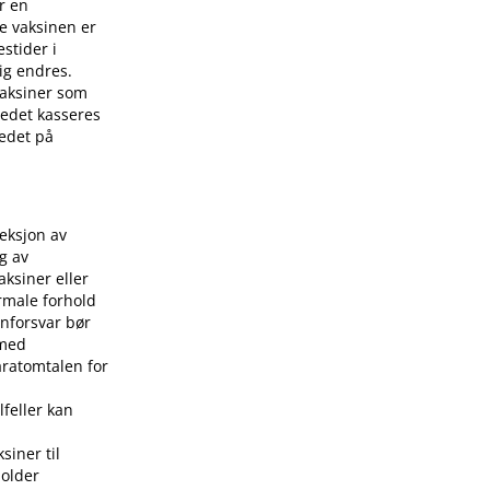
r en
e vaksinen er
stider i
ig endres.
 vaksiner som
stedet kasseres
tedet på
jeksjon av
g av
aksiner eller
rmale forhold
nforsvar bør
 med
aratomtalen for
lfeller kan
siner til
holder