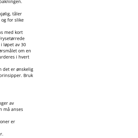
å pakningen.
jølig, tåler
 og for slike
ens med kort
 Frysetørrede
i løpet av 30
pørsmålet om en
urderes i hvert
m det er ønskelig
 prinsipper. Bruk
.
nger av
on må anses
joner er
r.