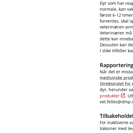
Dyr som har reag
normale, kan vaks
første 6-12 time
forventes, skal 
veterinæren anme
Veterinæren må i
dette kan innebæ
Dessuten kan det
I slike tilfeller
Rapportering
Når det er mista
medisinske prod
Direktoratet for
dyr, herunder va
produkter
. U
vet.felles@dmp.
Tilbakeholdel
For inaktiverte 
Vaksiner med lev