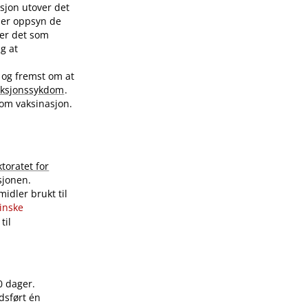
sjon utover det
nder oppsyn de
ver det som
ig at
 og fremst om at
eksjonssykdom
.
 om vaksinasjon.
ktoratet for
sjonen.
idler brukt til
sinske
til
0 dager.
dsført én