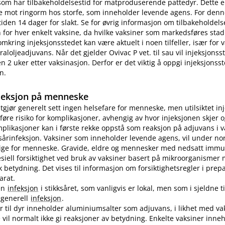
som har tilbakeholdelsestid for matproduserende pattedyr. Dette e
e mot ringorm hos storfe, som inneholder levende agens. For denn
tiden 14 dager for slakt. Se for øvrig informasjon om tilbakeholdelse
for hver enkelt vaksine, da hvilke vaksiner som markedsføres stad
omkring injeksjonsstedet kan være aktuelt i noen tilfeller, især for
aloljeadjuvans. Når det gjelder Ovivac P vet. til sau vil injeksjons
n 2 uker etter vaksinasjon. Derfor er det viktig å oppgi injeksjonss
n.
jeksjon på menneske
utgjør generelt sett ingen helsefare for menneske, men utilsiktet in
øre risiko for komplikasjoner, avhengig av hvor injeksjonen skjer o
plikasjoner kan i første rekke oppstå som reaksjon på adjuvans i v
sårinfeksjon. Vaksiner som inneholder levende agens, vil under no
lige for menneske. Gravide, eldre og mennesker med nedsatt immu
pesiell forsiktighet ved bruk av vaksiner basert på mikroorganismer
etydning. Det vises til informasjon om forsiktighetsregler i prep
arat.
en
infeksjon
i stikksåret, som vanligvis er lokal, men som i sjeldne ti
n generell
infeksjon
.
er til dyr inneholder aluminiumsalter som adjuvans, i likhet med vak
vil normalt ikke gi reaksjoner av betydning. Enkelte vaksiner inne