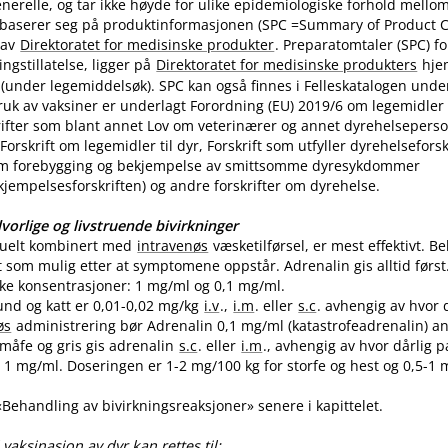
nerelle, og tar ikke høyde for ulike epidemiologiske forhold mello
 baserer seg på produktinformasjonen (SPC =Summary of Product Ch
 av
Direktoratet for medisinske produkter
. Preparatomtaler (SPC) f
gstillatelse, ligger på
Direktoratet for medisinske produkters
hje
(under legemiddelsøk). SPC kan også finnes i Felleskatalogen unde
uk av vaksiner er underlagt Forordning (EU) 2019/6 om legemidler til
skrifter som blant annet Lov om veterinærer og annet dyrehelseperso
Forskrift om legemidler til dyr, Forskrift som utfyller dyrehelsefor
m forebygging og bekjempelse av smittsomme dyresykdommer
empelsesforskriften) og andre forskrifter om dyrehelse.
vorlige og livstruende bivirkninger
tuelt kombinert med
intravenøs
væsketilførsel, er mest effektivt. 
t som mulig etter at symptomene oppstår. Adrenalin gis alltid først
like konsentrasjoner: 1 mg/ml og 0,1 mg​/​ml.
und og katt er 0,01-0,02 mg/kg
i.v
.,
i.m
. eller
s.c
. avhengig av hvor 
øs
administrering bør Adrenalin 0,1 mg/ml (katastrofeadrenalin) a
 småfe og gris gis adrenalin
s.c
. eller
i.m
., avhengig av hvor dårlig p
1 mg​/​ml. Doseringen er 1-2 mg/100 kg for storfe og hest og 0,5-1 m
 «Behandling av bivirkningsreaksjoner» senere i kapittelet.
vaksinasjon av dyr kan rettes til: