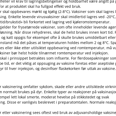
 tilfeller vil krav til lagringsbetingelser og holdbarhet være angitt p
or at produktet skal ha fullgod effekt ved bruk.
r skal oppbevares mørkt og kjølig (2-8°C). Vaksiner som skal lagres k
sing. Enkelte levende virusvaksiner skal imidlertid lagres ved -20°C,
etid​/​brukstid» bli forkortet ved lagring ved kjøleromstemperatur.
 gjelder for frysetørrede vaksiner, som ofte inneholder levende ag
pløsning. Når disse rehydreres, skal de helst brukes innen kort tid.
d og katt oppgis for eksempel ofte å skulle brukes umiddelbart eller 
enstand må det påses at temperaturen holdes mellom 2 og 8°C. S
es eller ikke etter utilsiktet oppbevaring ved romtemperatur, må v
 Vaksiner bør helst holde tilnærmet romtemperatur ved injeksjon.
 skal i prinsippet betraktes som infiserte. For flerdosepakninger so
e tid, er det viktig at oppsuging av vaksine foretas etter aseptiske
r til hver injeksjon, og desinfiser flaskekorken før uttak av vaksine
er vaksinering omfatter sykdom, skade eller andre utilsiktede virkni
 normalt brukes på dyr. Enkelte typer av reaksjoner på vaksinasj
empel lett lokal smerte, moderat hevelse på stikkstedet og svak
ng. Disse er vanligvis beskrevet i preparatomtalen. Normale reaks
r etter vaksinering sees oftest ved bruk av adjuvansholdige vaksine