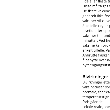
I de aller fleste
Disse må følges f
De fleste vaksine
generelt ikke fry
vaksiner vil «lev
Spesielle regler
levetid etter op
vaksiner til hun
minutter. Ved h
vaksine kan bruk
enkelt tilfelle.
Anbrutte flasker
å benytte over no
nytt engangsutsty
Bivirkninger
Bivirkninger ett
vaksinedoser som
normale, for eks
temperaturstigni
forbigående.
Lokale reaksjone