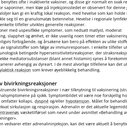
benyttes ofte i inaktiverte vaksiner, og disse gir normalt en svak r
r saponiner, men kløe på injeksjonsstedet er observert for denne
loljer kan gi en kraftig lokal reaksjon, med hevelse som kan holde s
ikle seg til en granulomatøs betennelse. Hevelse i regionale lymfek
nkelte tilfeller utvikles generelle reaksjoner.
joner med uspesifikke symptomer, som nedsatt matlyst, moderat
ng, slapphet og ømhet, er ikke uvanlig noen timer etter vaksinering
nligvis forbigående, og årsakene kan bero på effekten av ulike stoff
 av signalstoffer som følge av immunresponsen. I enkelte tilfeller u
unologisk betingede hypersensitivitetsreaksjoner, der straksreak
 rekke mediatorsubstanser (blant annet histamin) synes å forekomm
ierer avhengig av dyreart. I de mest alvorlige tilfellene kan det utv
ylaktisk reaksjon
som krever øyeblikkelig behandling.
v bivirkningsreaksjoner
vstruende bivirkningsreaksjoner i nær tilknytning til vaksinering (st
inalsymptomene på sjokk. Symptombildet vil være noe forskjellig ho
 omfatter kollaps,
dyspné
og​/​eller
hypotensjon
. Målet for behandl
kvat sirkulasjon og respirasjon. Adrenalin er det aktuelle legemidd
intravenøs
væsketilførsel som nevnt under avsnittet «Behandling av
rkninger».
n vedvarer etter adrenalininjeksjon, kan det være aktuelt å benyt