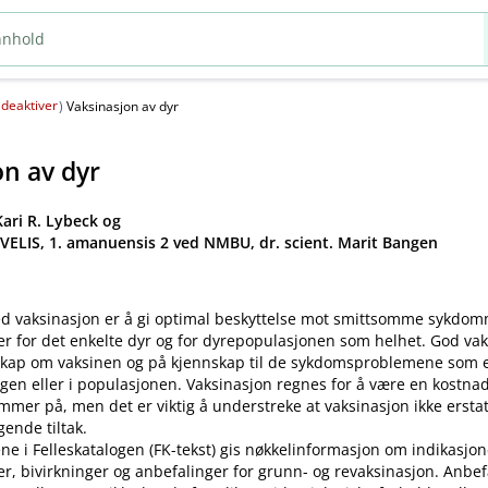
deaktiver
(
)
Vaksinasjon av dyr
on av dyr
ari R. Lybeck og
 VELIS, 1. amanuensis 2 ved NMBU, dr. scient. Marit Bangen
d vaksinasjon er å gi optimal beskyttelse mot smittsomme sykdo
er for det enkelte dyr og for dyrepopulasjonen som helhet. God va
kap om vaksinen og på kjennskap til de sykdomsproblemene som ek
gen eller i populasjonen. Vaksinasjon regnes for å være en kostnad
mer på, men det er viktig å understreke at vaksinasjon ikke ersta
ende tiltak.
ne i Felleskatalogen (FK-tekst) gis nøkkelinformasjon om indikasjon
ler, bivirkninger og anbefalinger for grunn- og revaksinasjon. Anbe