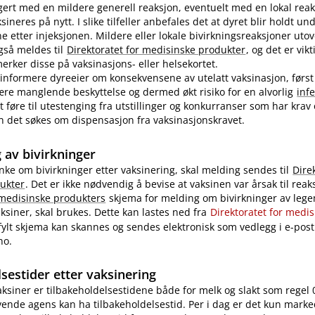
ert med en mildere generell reaksjon, eventuelt med en lokal reak
ineres på nytt. I slike tilfeller anbefales det at dyret blir holdt u
ne etter injeksjonen. Mildere eller lokale bivirkningsreaksjoner uto
også meldes til
Direktoratet for medisinske produkter
, og det er vikt
rker disse på vaksinasjons- eller helsekortet.
nformere dyreeier om konsekvensene av utelatt vaksinasjon, først
re manglende beskyttelse og dermed økt risiko for en alvorlig
inf
 føre til utestenging fra utstillinger og konkurranser som har krav
 kan det søkes om dispensasjon fra vaksinasjonskravet.
 av bivirkninger
nke om bivirkninger etter vaksinering, skal melding sendes til
Dire
ukter
. Det er ikke nødvendig å bevise at vaksinen var årsak til reak
 medisinske produkters
skjema for melding om bivirkninger av legem
ksiner, skal brukes. Dette kan lastes ned fra
Direktoratet for medi
tfylt skjema kan skannes og sendes elektronisk som vedlegg i e-post 
no.
sestider etter vaksinering
vaksiner er tilbakeholdelsestidene både for melk og slakt som regel 
ende agens kan ha tilbakeholdelsestid. Per i dag er det kun marke