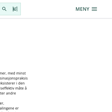
MENY
mmer, med minst
ksinasjonspraksis
sisterer i den
seffektiv måte å
tter andre
er,
falingene er