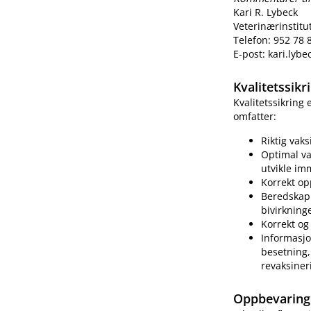
Kari R. Lybeck
Veterinærinstitu
Telefon: 952 78 
E-post: kari.lyb
Kvalitetssik
Kvalitetssikring
omfatter:
Riktig vak
Optimal va
utvikle im
Korrekt op
Beredskap 
bivirkning
Korrekt og 
Informasjo
besetning, 
revaksiner
Oppbevaring 