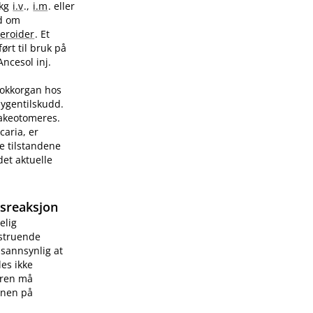
/kg
i.v
.,
i.m
. eller
ad om
teroider
. Et
ørt til bruk på
Ancesol inj.
sjokkorgan hos
sygentilskudd.
rakeotomeres.
caria, er
e tilstandene
et aktuelle
gsreaksjon
elig
vstruende
 sannsynlig at
les ikke
æren må
onen på