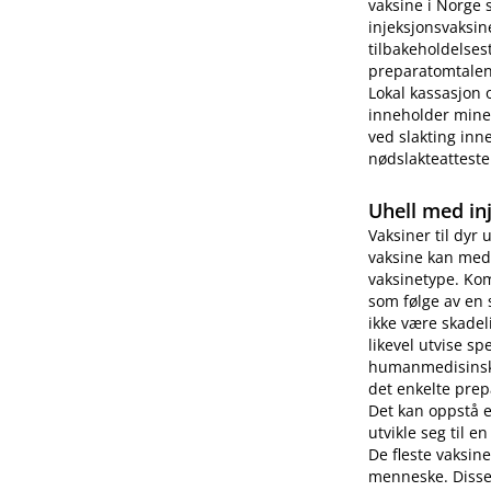
vaksine i Norge 
injeksjonsvaksin
tilbakeholdelses
preparatomtalen 
Lokal kassasjon 
inneholder miner
ved slakting inne
nødslakteatteste
Uhell med in
Vaksiner til dyr 
vaksine kan medf
vaksinetype. Kom
som følge av en 
ikke være skade
likevel utvise s
humanmedisinsk b
det enkelte prep
Det kan oppstå 
utvikle seg til e
De fleste vaksin
menneske. Disse 