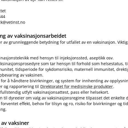
ttet
844
eck@vetinst.no
ring av vaksinasjonsarbeidet
 er av grunnleggende betydning for utfallet av en vaksinasjon. Vikti
sinasjonsteknikk med hensyn til injeksjonssted, aseptikk osv.
ksinasjonsprosedyre som tar hensyn til forhold som helsestatus, ti
munitet, tidsperiode for sykdomsrisiko, maternell immunitet, drekti
pbevaring av vaksinen.
for å håndtere bivirkninger, og system for innhenting av opplysn
er og rapportering til
Direktoratet for medisinske produkter
.
fullstendig utfylt vaksinasjonsattest, pass eller helsekort.
n til dyreeier om valg av vaksinasjonsregime tilpasset det enkelte d
forventet effekt, behov for tilsyn og ro, risiko for bivirkninger og t
ing.
av vaksiner