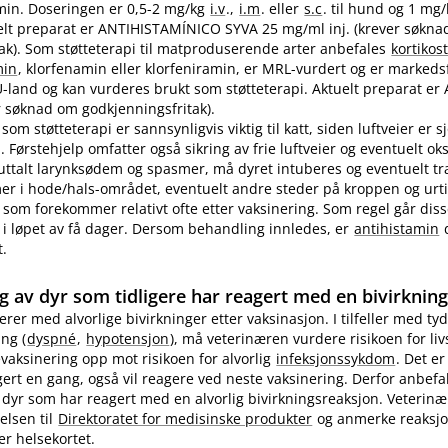
in. Doseringen er 0,5-2 mg/kg
i.v
.,
i.m
. eller
s.c
. til hund og 1 mg
ktuelt preparat er ANTIHISTAMÍNICO SYVA 25 mg/ml inj. (krever søkn
ak). Som støtteterapi til matproduserende arter anbefales
kortikos
min
, klorfenamin eller klorfeniramin, er MRL-vurdert og er markedsf
EU-land og kan vurderes brukt som støtteterapi. Aktuelt preparat er 
 søknad om godkjenningsfritak).
som støtteterapi er sannsynligvis viktig til katt, siden luftveier er 
 Førstehjelp omfatter også sikring av frie luftveier og eventuelt ok
 uttalt larynksødem og spasmer, må dyret intuberes og eventuelt t
 i hode​/​hals-området, eventuelt andre steder på kroppen og urti
 som forekommer relativt ofte etter vaksinering. Som regel går diss
i løpet av få dager. Dersom behandling innledes, er
antihistamin
d
t.
g av dyr som tidligere har reagert med en bivirknin
gerer med alvorlige bivirkninger etter vaksinasjon. I tilfeller med tyd
ng (
dyspné
,
hypotensjon
), må veterinæren vurdere risikoen for li
evaksinering opp mot risikoen for alvorlig
infeksjonssykdom
. Det er
ert en gang, også vil reagere ved neste vaksinering. Derfor anbefa
 dyr som har reagert med en alvorlig bivirkningsreaksjon. Veterin
elsen til
Direktoratet for medisinske produkter
og anmerke reaksj
er helsekortet.