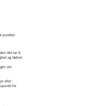
ge punkter
den det tar å
ghet og fødsel.
inger om
yr eller
idspunkt for