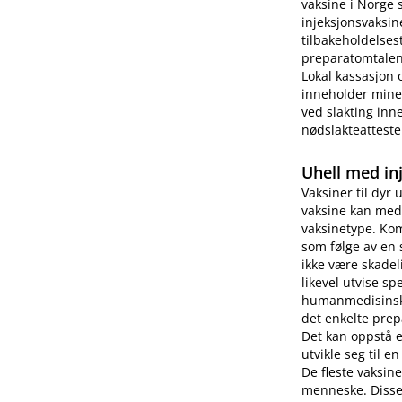
vaksine i Norge 
injeksjonsvaksin
tilbakeholdelses
preparatomtalen 
Lokal kassasjon 
inneholder miner
ved slakting inne
nødslakteatteste
Uhell med in
Vaksiner til dyr 
vaksine kan medf
vaksinetype. Kom
som følge av en 
ikke være skade
likevel utvise s
humanmedisinsk b
det enkelte prep
Det kan oppstå 
utvikle seg til e
De fleste vaksin
menneske. Disse 