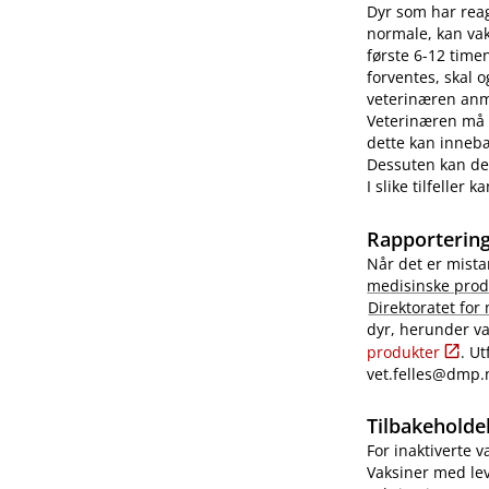
Dyr som har reag
normale, kan vaks
første 6-12 time
forventes, skal 
veterinæren anme
Veterinæren må i
dette kan innebæ
Dessuten kan det
I slike tilfeller
Rapportering
Når det er mista
medisinske prod
Direktoratet for
dyr, herunder va
produkter
. U
vet.felles@dmp.
Tilbakeholdel
For inaktiverte 
Vaksiner med lev