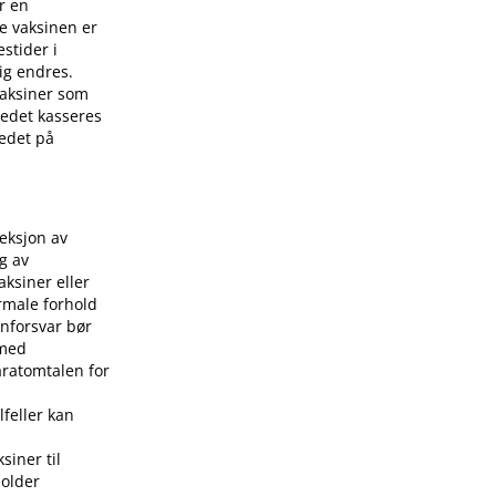
r en
e vaksinen er
stider i
ig endres.
 vaksiner som
stedet kasseres
tedet på
jeksjon av
g av
aksiner eller
rmale forhold
nforsvar bør
 med
aratomtalen for
lfeller kan
siner til
holder