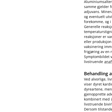
Aluminiumsalter 
samme gjelder fo
adjuvans. Minera
og eventuelt utv
forekomme, og i e
Generelle reaks
temperaturstigni
reaksjoner er va
eller produksjon
vaksinering imm
frigjøring av en
Symptombildet var
livstruende
anaf
Behandling a
Ved alvorlige, li
viser dyret kard
dyreartene, men
gjenopprette ade
kombinert med
livstruende bivi
Dersom tilstande