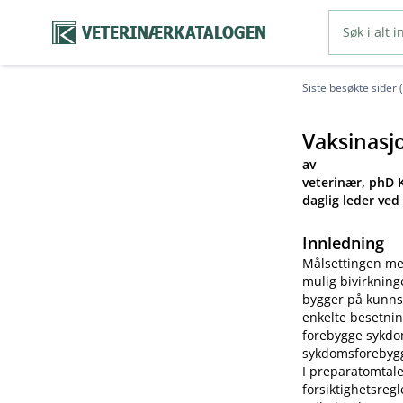
VETERINÆRKATALOGEN
Siste besøkte sider 
Vaksinasj
av
veterinær, phD K
daglig leder ved
Innledning
Målsettingen me
mulig bivirkning
bygger på kunns
enkelte besetnin
forebygge sykdom
sykdomsforebygg
I preparatomtale
forsiktighetsreg