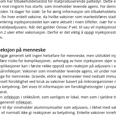
som har tilbakeholdelsestid for matproduserende pattedyr. Dette e
e mot ringorm hos storfe, som inneholder levende agens. For denn
tiden 14 dager for slakt. Se for øvrig informasjon om tilbakeholdelse
for hver enkelt vaksine, da hvilke vaksiner som markedsføres stad
omkring injeksjonsstedet kan være aktuelt i noen tilfeller, især for
aloljeadjuvans. Når det gjelder Ovivac P vet. til sau vil injeksjons
n 2 uker etter vaksinasjon. Derfor er det viktig å oppgi injeksjonss
n.
jeksjon på menneske
utgjør generelt sett ingen helsefare for menneske, men utilsiktet in
øre risiko for komplikasjoner, avhengig av hvor injeksjonen skjer o
plikasjoner kan i første rekke oppstå som reaksjon på adjuvans i v
sårinfeksjon. Vaksiner som inneholder levende agens, vil under no
lige for menneske. Gravide, eldre og mennesker med nedsatt immu
pesiell forsiktighet ved bruk av vaksiner basert på mikroorganismer
etydning. Det vises til informasjon om forsiktighetsregler i prep
arat.
en
infeksjon
i stikksåret, som vanligvis er lokal, men som i sjeldne ti
n generell
infeksjon
.
er til dyr inneholder aluminiumsalter som adjuvans, i likhet med vak
vil normalt ikke gi reaksjoner av betydning. Enkelte vaksiner inne