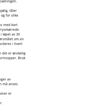
å pakningen.
jølig, tåler
 og for slike
ens med kort
 Frysetørrede
i løpet av 30
pørsmålet om en
urderes i hvert
m det er ønskelig
 prinsipper. Bruk
.
nger av
on må anses
joner er
r.