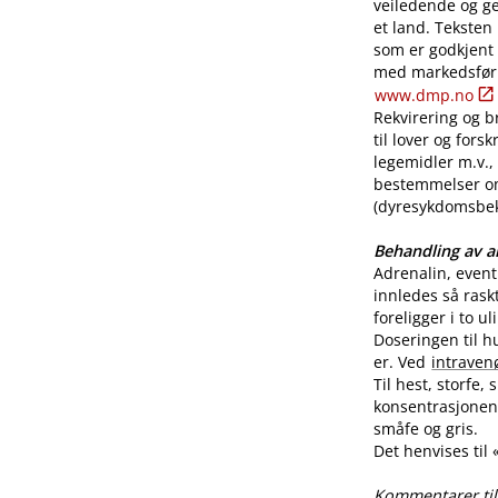
veiledende og ge
et land. Teksten
som er godkjent
med markedsførin
www.dmp.no
Rekvirering og br
til lover og for
legemidler m.v., 
bestemmelser o
(dyresykdomsbekj
Behandling av al
Adrenalin, even
innledes så rask
foreligger i to u
Doseringen til h
er. Ved
intraven
Til hest, storfe,
konsentrasjonen 
småfe og gris.
Det henvises til
Kommentarer til 