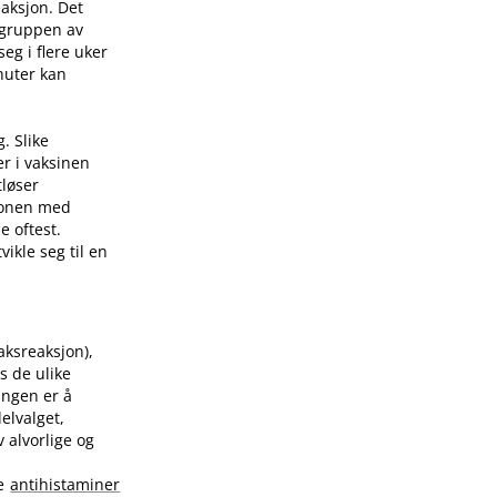
eaksjon. Det
 gruppen av
eg i flere uker
nuter kan
. Slike
er i vaksinen
tløser
sjonen med
e oftest.
ikle seg til en
raksreaksjon),
s de ulike
ingen er å
elvalget,
 alvorlige og
te
antihistaminer