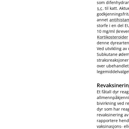
som difenhydram
s.c
. til katt. A
godkjenningsfrit
annet
antihista
storfe i en del 
10 mg/ml (krever
Kortikosteroider
denne dyrearten.
Ved utvikling av
Subkutane ødemer
straksreaksjoner
over ubehandlet 
legemiddelvalge
Revaksinerin
Et fåtall dyr rea
allmennpåkjenni
bivirkning ved r
dyr som har reag
revaksinering av
rapportere hend
vaksinasjons- ell