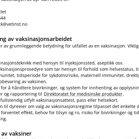
ttet
844
eck@vetinst.no
ring av vaksinasjonsarbeidet
 er av grunnleggende betydning for utfallet av en vaksinasjon. Vikti
sinasjonsteknikk med hensyn til injeksjonssted, aseptikk osv.
ksinasjonsprosedyre som tar hensyn til forhold som helsestatus, ti
munitet, tidsperiode for sykdomsrisiko, maternell immunitet, drekti
pbevaring av vaksinen.
for å håndtere bivirkninger, og system for innhenting av opplysn
er og rapportering til
Direktoratet for medisinske produkter
.
fullstendig utfylt vaksinasjonsattest, pass eller helsekort.
n til dyreeier om valg av vaksinasjonsregime tilpasset det enkelte d
forventet effekt, behov for tilsyn og ro, risiko for bivirkninger og t
ing.
av vaksiner