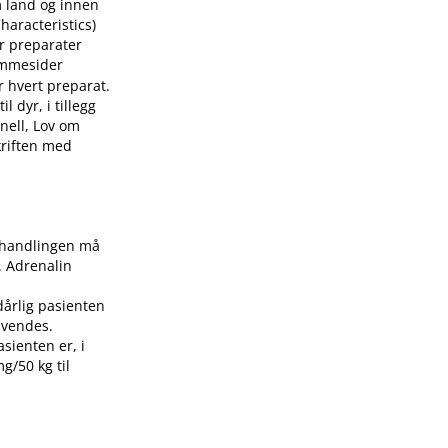
m land og innen
aracteristics)
or preparater
mmesider
r hvert preparat.
 dyr, i tillegg
nell, Lov om
skriften med
Behandlingen må
. Adrenalin
dårlig pasienten
nvendes.
asienten er, i
g/50 kg til