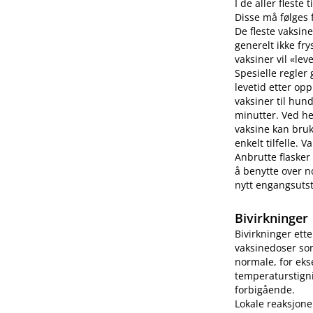
I de aller fleste
Disse må følges f
De fleste vaksine
generelt ikke fry
vaksiner vil «lev
Spesielle regler
levetid etter op
vaksiner til hun
minutter. Ved h
vaksine kan bruk
enkelt tilfelle.
Anbrutte flasker
å benytte over no
nytt engangsutsty
Bivirkninger
Bivirkninger ett
vaksinedoser som
normale, for eks
temperaturstigni
forbigående.
Lokale reaksjone