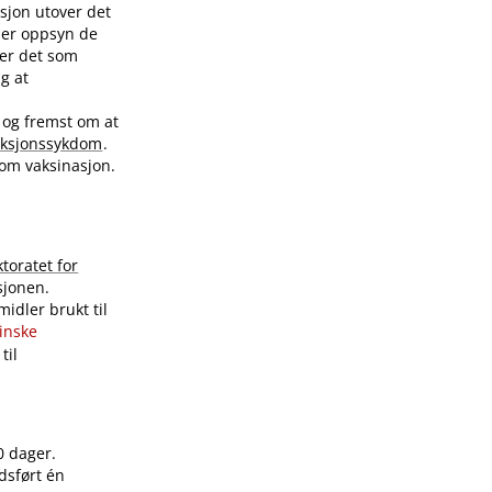
sjon utover det
nder oppsyn de
ver det som
ig at
 og fremst om at
eksjonssykdom
.
 om vaksinasjon.
ktoratet for
sjonen.
idler brukt til
sinske
til
0 dager.
dsført én