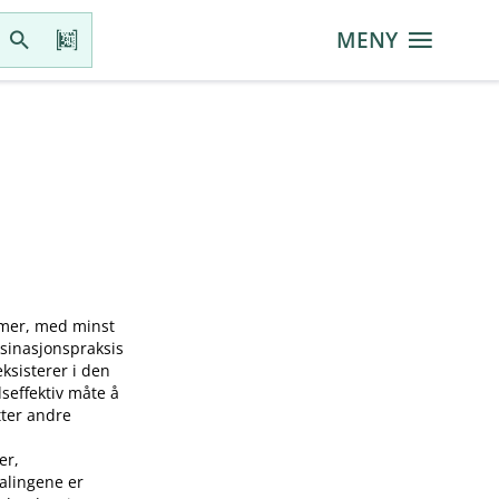
MENY
mmer, med minst
ksinasjonspraksis
sisterer i den
seffektiv måte å
tter andre
er,
falingene er