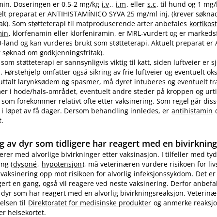
in. Doseringen er 0,5-2 mg/kg
i.v
.,
i.m
. eller
s.c
. til hund og 1 mg
ktuelt preparat er ANTIHISTAMÍNICO SYVA 25 mg/ml inj. (krever søkn
ak). Som støtteterapi til matproduserende arter anbefales
kortikos
min
, klorfenamin eller klorfeniramin, er MRL-vurdert og er markedsf
EU-land og kan vurderes brukt som støtteterapi. Aktuelt preparat er 
 søknad om godkjenningsfritak).
som støtteterapi er sannsynligvis viktig til katt, siden luftveier er 
 Førstehjelp omfatter også sikring av frie luftveier og eventuelt ok
 uttalt larynksødem og spasmer, må dyret intuberes og eventuelt t
 i hode​/​hals-området, eventuelt andre steder på kroppen og urti
 som forekommer relativt ofte etter vaksinering. Som regel går diss
i løpet av få dager. Dersom behandling innledes, er
antihistamin
d
t.
g av dyr som tidligere har reagert med en bivirknin
gerer med alvorlige bivirkninger etter vaksinasjon. I tilfeller med tyd
ng (
dyspné
,
hypotensjon
), må veterinæren vurdere risikoen for li
evaksinering opp mot risikoen for alvorlig
infeksjonssykdom
. Det er
ert en gang, også vil reagere ved neste vaksinering. Derfor anbefa
 dyr som har reagert med en alvorlig bivirkningsreaksjon. Veterin
elsen til
Direktoratet for medisinske produkter
og anmerke reaksj
er helsekortet.