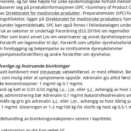
nerelle, og tar ikke høyde for ulike epidemiologiske forhold mello
 baserer seg på produktinformasjonen (SPC =Summary of Product Ch
 av
Direktoratet for medisinske produkter
. Preparatomtaler (SPC) f
gstillatelse, ligger på
Direktoratet for medisinske produkters
hje
(under legemiddelsøk). SPC kan også finnes i Felleskatalogen unde
uk av vaksiner er underlagt Forordning (EU) 2019/6 om legemidler til
skrifter som blant annet Lov om veterinærer og annet dyrehelseperso
Forskrift om legemidler til dyr, Forskrift som utfyller dyrehelsefor
m forebygging og bekjempelse av smittsomme dyresykdommer
empelsesforskriften) og andre forskrifter om dyrehelse.
vorlige og livstruende bivirkninger
tuelt kombinert med
intravenøs
væsketilførsel, er mest effektivt. 
t som mulig etter at symptomene oppstår. Adrenalin gis alltid først
like konsentrasjoner: 1 mg/ml og 0,1 mg​/​ml.
und og katt er 0,01-0,02 mg/kg
i.v
.,
i.m
. eller
s.c
. avhengig av hvor 
øs
administrering bør Adrenalin 0,1 mg/ml (katastrofeadrenalin) a
 småfe og gris gis adrenalin
s.c
. eller
i.m
., avhengig av hvor dårlig p
1 mg​/​ml. Doseringen er 1-2 mg/100 kg for storfe og hest og 0,5-1 m
 «Behandling av bivirkningsreaksjoner» senere i kapittelet.
vaksinasjon av dyr kan rettes til: