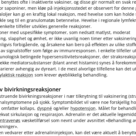
benyttes ofte i inaktiverte vaksiner, og disse gir normalt en svak r
r saponiner, men kløe på injeksjonsstedet er observert for denne
loljer kan gi en kraftig lokal reaksjon, med hevelse som kan holde s
ikle seg til en granulomatøs betennelse. Hevelse i regionale lymfek
nkelte tilfeller utvikles generelle reaksjoner.
joner med uspesifikke symptomer, som nedsatt matlyst, moderat
ng, slapphet og ømhet, er ikke uvanlig noen timer etter vaksinering
nligvis forbigående, og årsakene kan bero på effekten av ulike stoff
 av signalstoffer som følge av immunresponsen. I enkelte tilfeller u
unologisk betingede hypersensitivitetsreaksjoner, der straksreak
 rekke mediatorsubstanser (blant annet histamin) synes å forekomm
ierer avhengig av dyreart. I de mest alvorlige tilfellene kan det utv
ylaktisk reaksjon
som krever øyeblikkelig behandling.
v bivirkningsreaksjoner
vstruende bivirkningsreaksjoner i nær tilknytning til vaksinering (st
inalsymptomene på sjokk. Symptombildet vil være noe forskjellig ho
 omfatter kollaps,
dyspné
og​/​eller
hypotensjon
. Målet for behandl
kvat sirkulasjon og respirasjon. Adrenalin er det aktuelle legemidd
intravenøs
væsketilførsel som nevnt under avsnittet «Behandling av
rkninger».
n vedvarer etter adrenalininjeksjon, kan det være aktuelt å benyt