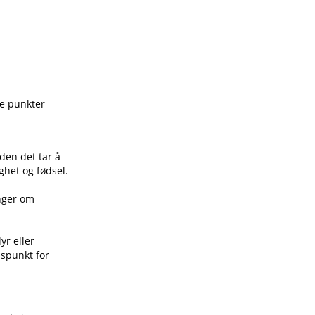
ge punkter
den det tar å
ghet og fødsel.
inger om
yr eller
idspunkt for