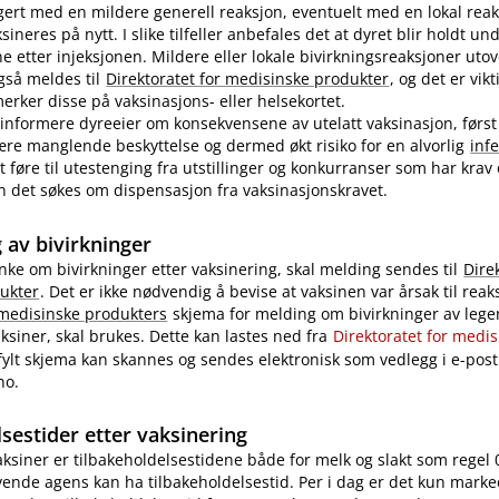
ert med en mildere generell reaksjon, eventuelt med en lokal reak
ineres på nytt. I slike tilfeller anbefales det at dyret blir holdt u
ne etter injeksjonen. Mildere eller lokale bivirkningsreaksjoner uto
også meldes til
Direktoratet for medisinske produkter
, og det er vikt
rker disse på vaksinasjons- eller helsekortet.
nformere dyreeier om konsekvensene av utelatt vaksinasjon, først
re manglende beskyttelse og dermed økt risiko for en alvorlig
inf
 føre til utestenging fra utstillinger og konkurranser som har krav
 kan det søkes om dispensasjon fra vaksinasjonskravet.
 av bivirkninger
nke om bivirkninger etter vaksinering, skal melding sendes til
Dire
ukter
. Det er ikke nødvendig å bevise at vaksinen var årsak til reak
 medisinske produkters
skjema for melding om bivirkninger av legem
ksiner, skal brukes. Dette kan lastes ned fra
Direktoratet for medi
tfylt skjema kan skannes og sendes elektronisk som vedlegg i e-post 
no.
sestider etter vaksinering
vaksiner er tilbakeholdelsestidene både for melk og slakt som regel 
ende agens kan ha tilbakeholdelsestid. Per i dag er det kun marke