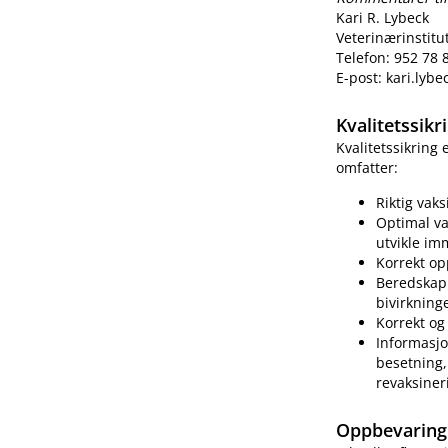
Kari R. Lybeck
Veterinærinstitu
Telefon: 952 78 
E-post: kari.lyb
Kvalitetssik
Kvalitetssikring
omfatter:
Riktig vak
Optimal va
utvikle im
Korrekt op
Beredskap 
bivirkning
Korrekt og 
Informasjo
besetning, 
revaksiner
Oppbevaring 