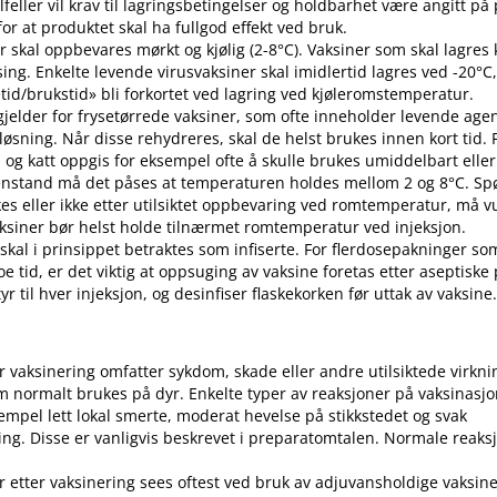
 tilfeller vil krav til lagringsbetingelser og holdbarhet være angitt p
or at produktet skal ha fullgod effekt ved bruk.
r skal oppbevares mørkt og kjølig (2-8°C). Vaksiner som skal lagres k
sing. Enkelte levende virusvaksiner skal imidlertid lagres ved -20°C,
etid​/​brukstid» bli forkortet ved lagring ved kjøleromstemperatur.
 gjelder for frysetørrede vaksiner, som ofte inneholder levende ag
pløsning. Når disse rehydreres, skal de helst brukes innen kort tid.
d og katt oppgis for eksempel ofte å skulle brukes umiddelbart eller 
enstand må det påses at temperaturen holdes mellom 2 og 8°C. S
es eller ikke etter utilsiktet oppbevaring ved romtemperatur, må v
 Vaksiner bør helst holde tilnærmet romtemperatur ved injeksjon.
 skal i prinsippet betraktes som infiserte. For flerdosepakninger so
e tid, er det viktig at oppsuging av vaksine foretas etter aseptiske
r til hver injeksjon, og desinfiser flaskekorken før uttak av vaksine
er vaksinering omfatter sykdom, skade eller andre utilsiktede virkni
 normalt brukes på dyr. Enkelte typer av reaksjoner på vaksinasj
empel lett lokal smerte, moderat hevelse på stikkstedet og svak
ng. Disse er vanligvis beskrevet i preparatomtalen. Normale reaks
r etter vaksinering sees oftest ved bruk av adjuvansholdige vaksine