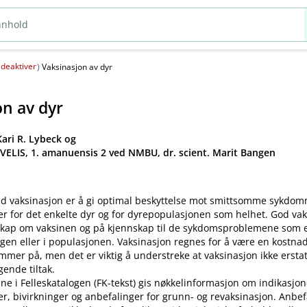
deaktiver
(
)
Vaksinasjon av dyr
on av dyr
ari R. Lybeck og
 VELIS, 1. amanuensis 2 ved NMBU, dr. scient. Marit Bangen
d vaksinasjon er å gi optimal beskyttelse mot smittsomme sykdo
er for det enkelte dyr og for dyrepopulasjonen som helhet. God va
kap om vaksinen og på kjennskap til de sykdomsproblemene som ek
gen eller i populasjonen. Vaksinasjon regnes for å være en kostnad
mer på, men det er viktig å understreke at vaksinasjon ikke ersta
ende tiltak.
ne i Felleskatalogen (FK-tekst) gis nøkkelinformasjon om indikasjon
ler, bivirkninger og anbefalinger for grunn- og revaksinasjon. Anbe