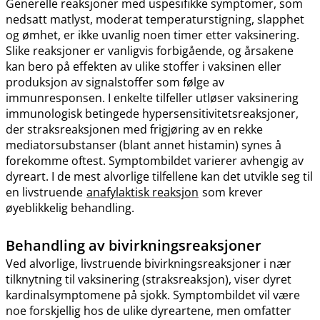
Generelle reaksjoner med uspesifikke symptomer, som
nedsatt matlyst, moderat temperaturstigning, slapphet
og ømhet, er ikke uvanlig noen timer etter vaksinering.
Slike reaksjoner er vanligvis forbigående, og årsakene
kan bero på effekten av ulike stoffer i vaksinen eller
produksjon av signalstoffer som følge av
immunresponsen. I enkelte tilfeller utløser vaksinering
immunologisk betingede hypersensitivitetsreaksjoner,
der straksreaksjonen med frigjøring av en rekke
mediatorsubstanser (blant annet histamin) synes å
forekomme oftest. Symptombildet varierer avhengig av
dyreart. I de mest alvorlige tilfellene kan det utvikle seg til
en livstruende
anafylaktisk reaksjon
som krever
øyeblikkelig behandling.
Behandling av bivirkningsreaksjoner
Ved alvorlige, livstruende bivirkningsreaksjoner i nær
tilknytning til vaksinering (straksreaksjon), viser dyret
kardinalsymptomene på sjokk. Symptombildet vil være
noe forskjellig hos de ulike dyreartene, men omfatter