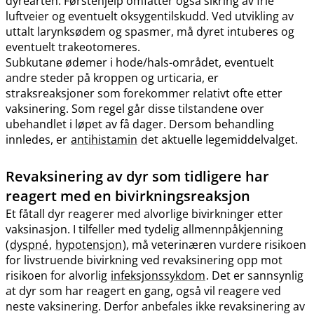
dyrearten. Førstehjelp omfatter også sikring av frie
luftveier og eventuelt oksygentilskudd. Ved utvikling av
uttalt larynksødem og spasmer, må dyret intuberes og
eventuelt trakeotomeres.
Subkutane ødemer i hode​/​hals-området, eventuelt
andre steder på kroppen og urticaria, er
straksreaksjoner som forekommer relativt ofte etter
vaksinering. Som regel går disse tilstandene over
ubehandlet i løpet av få dager. Dersom behandling
innledes, er
antihistamin
det aktuelle legemiddelvalget.
Revaksinering av dyr som tidligere har
reagert med en bivirkningsreaksjon
Et fåtall dyr reagerer med alvorlige bivirkninger etter
vaksinasjon. I tilfeller med tydelig allmennpåkjenning
(
dyspné
,
hypotensjon
), må veterinæren vurdere risikoen
for livstruende bivirkning ved revaksinering opp mot
risikoen for alvorlig
infeksjonssykdom
. Det er sannsynlig
at dyr som har reagert en gang, også vil reagere ved
neste vaksinering. Derfor anbefales ikke revaksinering av