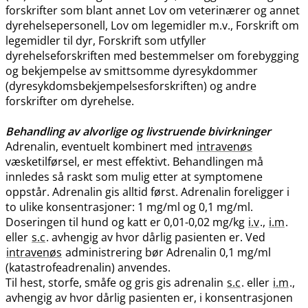
forskrifter som blant annet Lov om veterinærer og annet
dyrehelsepersonell, Lov om legemidler m.v., Forskrift om
legemidler til dyr, Forskrift som utfyller
dyrehelseforskriften med bestemmelser om forebygging
og bekjempelse av smittsomme dyresykdommer
(dyresykdomsbekjempelsesforskriften) og andre
forskrifter om dyrehelse.
Behandling av alvorlige og livstruende bivirkninger
Adrenalin, eventuelt kombinert med
intravenøs
væsketilførsel, er mest effektivt. Behandlingen må
innledes så raskt som mulig etter at symptomene
oppstår. Adrenalin gis alltid først. Adrenalin foreligger i
to ulike konsentrasjoner: 1 mg/ml og 0,1 mg​/​ml.
Doseringen til hund og katt er 0,01-0,02 mg/kg
i.v
.,
i.m
.
eller
s.c
. avhengig av hvor dårlig pasienten er. Ved
intravenøs
administrering bør Adrenalin 0,1 mg/ml
(katastrofeadrenalin) anvendes.
Til hest, storfe, småfe og gris gis adrenalin
s.c
. eller
i.m
.,
avhengig av hvor dårlig pasienten er, i konsentrasjonen