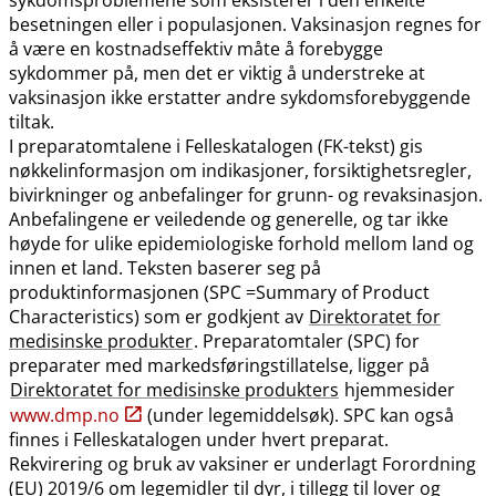
besetningen eller i populasjonen. Vaksinasjon regnes for
å være en kostnadseffektiv måte å forebygge
sykdommer på, men det er viktig å understreke at
vaksinasjon ikke erstatter andre sykdomsforebyggende
tiltak.
I preparatomtalene i Felleskatalogen (FK-tekst) gis
nøkkelinformasjon om indikasjoner, forsiktighetsregler,
bivirkninger og anbefalinger for grunn- og revaksinasjon.
Anbefalingene er veiledende og generelle, og tar ikke
høyde for ulike epidemiologiske forhold mellom land og
innen et land. Teksten baserer seg på
produktinformasjonen (SPC =Summary of Product
Characteristics) som er godkjent av
Direktoratet for
medisinske produkter
. Preparatomtaler (SPC) for
preparater med markedsføringstillatelse, ligger på
Direktoratet for medisinske produkters
hjemmesider
www.dmp.no
(under legemiddelsøk). SPC kan også
finnes i Felleskatalogen under hvert preparat.
Rekvirering og bruk av vaksiner er underlagt Forordning
(EU) 2019/6 om legemidler til dyr, i tillegg til lover og