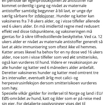
en periode før egenproduksjonen av antistoffer har
kommet ordentlig i gang og nivået av maternale
antistoffer samtidig begynner å bli lavt, er unge dyr
særlig sårbare for
infeksjoner
. Hunder og katter kan
vaksineres fra 7-8 ukers alder, og i visse tilfeller allerede
ved 6 ukers alder. En må imidlertid regne med redusert
effekt ved disse tidspunktene, og vaksineringen må
gjentas for å sikre tilfredsstillende beskyttelse. Ved ca. 12
ukers alder er nivået av maternale antistoffer generelt så
lavt at aktiv immunisering som oftest ikke vil hemmes.
Katter anses likevel ha behov for en ny dose ved 16 ukers
alder, noe som i visse tilfeller som ved økt smitterisiko,
også kan vurderes til hund. Videre er revaksinasjon av
alle hunder og katter ved 6 måneders alder anbefalt.
Deretter vaksineres hunder og katter med omtrent tre
års intervaller, eventuelt årlig mot calici- og
herpesvirusinfeksjon dersom smitterisikoen vurderes
som høy.
Spesielle vilkår gjelder for innførsel til Norge og land i EU​/​
EØS-området av hund, katt og ilder som er på reise med
sin eier. For detaljerte opplysninger vises det til