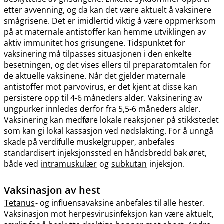
etter avvenning, og da kan det være aktuelt å vaksinere
smågrisene. Det er imidlertid viktig å være oppmerksom
på at maternale antistoffer kan hemme utviklingen av
aktiv immunitet hos grisungene. Tidspunktet for
vaksinering må tilpasses situasjonen i den enkelte
besetningen, og det vises ellers til preparatomtalen for
de aktuelle vaksinene. Når det gjelder maternale
antistoffer mot parvovirus, er det kjent at disse kan
persistere opp til 4-6 måneders alder. Vaksinering av
ungpurker innledes derfor fra 5,5-6 måneders alder.
Vaksinering kan medføre lokale reaksjoner på stikkstedet
som kan gi lokal kassasjon ved nødslakting. For å unngå
skade på verdifulle muskelgrupper, anbefales
standardisert injeksjonssted en håndsbredd bak øret,
både ved
intramuskulær
og
subkutan
injeksjon.
Vaksinasjon av hest
Tetanus
- og influensavaksine anbefales til alle hester.
Vaksinasjon mot herpesvirusinfeksjon kan være aktuelt,