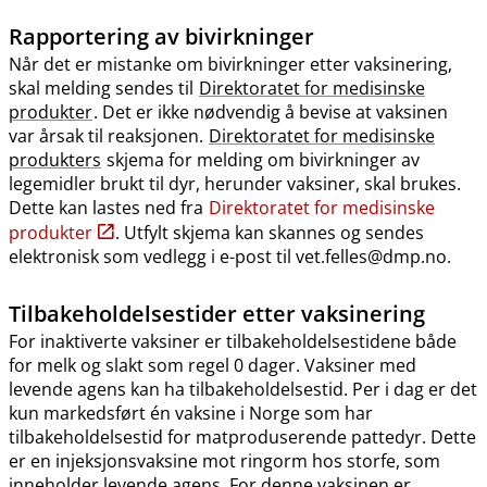
Rapportering av bivirkninger
Når det er mistanke om bivirkninger etter vaksinering,
skal melding sendes til
Direktoratet for medisinske
produkter
. Det er ikke nødvendig å bevise at vaksinen
var årsak til reaksjonen.
Direktoratet for medisinske
produkters
skjema for melding om bivirkninger av
legemidler brukt til dyr, herunder vaksiner, skal brukes.
Dette kan lastes ned fra
Direktoratet for medisinske
produkter
. Utfylt skjema kan skannes og sendes
elektronisk som vedlegg i e-post til vet.felles@dmp.no.
Tilbakeholdelsestider etter vaksinering
For inaktiverte vaksiner er tilbakeholdelsestidene både
for melk og slakt som regel 0 dager. Vaksiner med
levende agens kan ha tilbakeholdelsestid. Per i dag er det
kun markedsført én vaksine i Norge som har
tilbakeholdelsestid for matproduserende pattedyr. Dette
er en injeksjonsvaksine mot ringorm hos storfe, som
inneholder levende agens. For denne vaksinen er