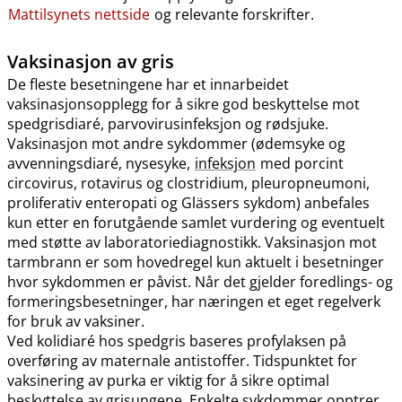
Mattilsynets nettside
og relevante forskrifter.
Vaksinasjon av gris
De fleste besetningene har et innarbeidet
vaksinasjonsopplegg for å sikre god beskyttelse mot
spedgrisdiaré, parvovirusinfeksjon og rødsjuke.
Vaksinasjon mot andre sykdommer (ødemsyke og
avvenningsdiaré, nysesyke,
infeksjon
med porcint
circovirus, rotavirus og clostridium, pleuropneumoni,
proliferativ enteropati og Glässers sykdom) anbefales
kun etter en forutgående samlet vurdering og eventuelt
med støtte av laboratoriediagnostikk. Vaksinasjon mot
tarmbrann er som hovedregel kun aktuelt i besetninger
hvor sykdommen er påvist. Når det gjelder foredlings- og
formeringsbesetninger, har næringen et eget regelverk
for bruk av vaksiner.
Ved kolidiaré hos spedgris baseres profylaksen på
overføring av maternale antistoffer. Tidspunktet for
vaksinering av purka er viktig for å sikre optimal
beskyttelse av grisungene. Enkelte sykdommer opptrer