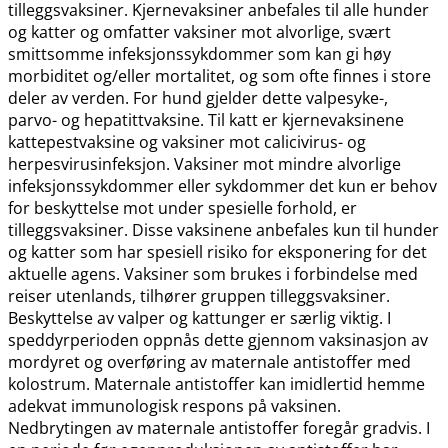
tilleggsvaksiner. Kjernevaksiner anbefales til alle hunder
og katter og omfatter vaksiner mot alvorlige, svært
smittsomme infeksjonssykdommer som kan gi høy
morbiditet og​/​eller mortalitet, og som ofte finnes i store
deler av verden. For hund gjelder dette valpesyke-,
parvo- og hepatittvaksine. Til katt er kjernevaksinene
kattepestvaksine og vaksiner mot calicivirus- og
herpesvirusinfeksjon. Vaksiner mot mindre alvorlige
infeksjonssykdommer eller sykdommer det kun er behov
for beskyttelse mot under spesielle forhold, er
tilleggsvaksiner. Disse vaksinene anbefales kun til hunder
og katter som har spesiell risiko for eksponering for det
aktuelle agens. Vaksiner som brukes i forbindelse med
reiser utenlands, tilhører gruppen tilleggsvaksiner.
Beskyttelse av valper og kattunger er særlig viktig. I
speddyrperioden oppnås dette gjennom vaksinasjon av
mordyret og overføring av maternale antistoffer med
kolostrum. Maternale antistoffer kan imidlertid hemme
adekvat immunologisk respons på vaksinen.
Nedbrytingen av maternale antistoffer foregår gradvis. I