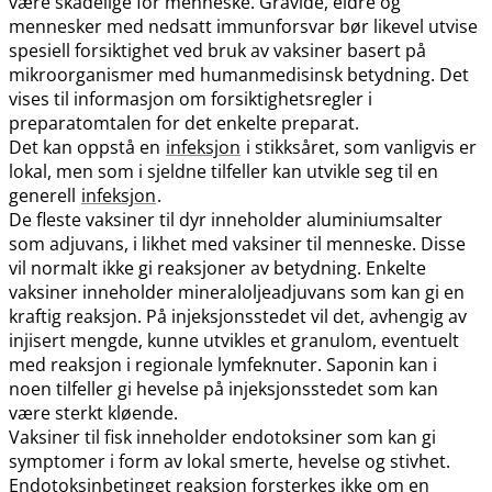
være skadelige for menneske. Gravide, eldre og
mennesker med nedsatt immunforsvar bør likevel utvise
spesiell forsiktighet ved bruk av vaksiner basert på
mikroorganismer med humanmedisinsk betydning. Det
vises til informasjon om forsiktighetsregler i
preparatomtalen for det enkelte preparat.
Det kan oppstå en
infeksjon
i stikksåret, som vanligvis er
lokal, men som i sjeldne tilfeller kan utvikle seg til en
generell
infeksjon
.
De fleste vaksiner til dyr inneholder aluminiumsalter
som adjuvans, i likhet med vaksiner til menneske. Disse
vil normalt ikke gi reaksjoner av betydning. Enkelte
vaksiner inneholder mineraloljeadjuvans som kan gi en
kraftig reaksjon. På injeksjonsstedet vil det, avhengig av
injisert mengde, kunne utvikles et granulom, eventuelt
med reaksjon i regionale lymfeknuter. Saponin kan i
noen tilfeller gi hevelse på injeksjonsstedet som kan
være sterkt kløende.
Vaksiner til fisk inneholder endotoksiner som kan gi
symptomer i form av lokal smerte, hevelse og stivhet.
Endotoksinbetinget reaksjon forsterkes ikke om en