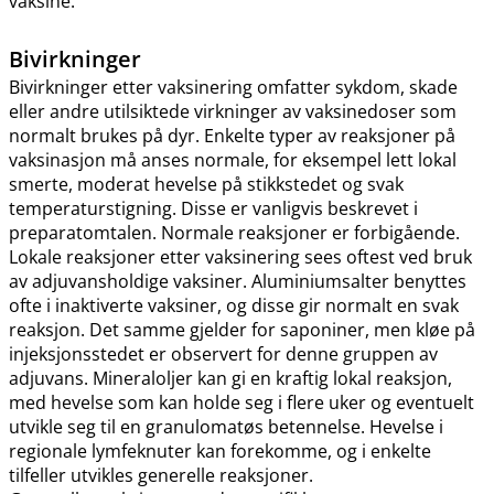
vaksine.
Bivirkninger
Bivirkninger etter vaksinering omfatter sykdom, skade
eller andre utilsiktede virkninger av vaksinedoser som
normalt brukes på dyr. Enkelte typer av reaksjoner på
vaksinasjon må anses normale, for eksempel lett lokal
smerte, moderat hevelse på stikkstedet og svak
temperaturstigning. Disse er vanligvis beskrevet i
preparatomtalen. Normale reaksjoner er forbigående.
Lokale reaksjoner etter vaksinering sees oftest ved bruk
av adjuvansholdige vaksiner. Aluminiumsalter benyttes
ofte i inaktiverte vaksiner, og disse gir normalt en svak
reaksjon. Det samme gjelder for saponiner, men kløe på
injeksjonsstedet er observert for denne gruppen av
adjuvans. Mineraloljer kan gi en kraftig lokal reaksjon,
med hevelse som kan holde seg i flere uker og eventuelt
utvikle seg til en granulomatøs betennelse. Hevelse i
regionale lymfeknuter kan forekomme, og i enkelte
tilfeller utvikles generelle reaksjoner.