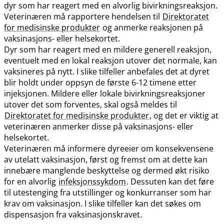
dyr som har reagert med en alvorlig bivirkningsreaksjon.
Veterinæren må rapportere hendelsen til
Direktoratet
for medisinske produkter
og anmerke reaksjonen på
vaksinasjons- eller helsekortet.
Dyr som har reagert med en mildere generell reaksjon,
eventuelt med en lokal reaksjon utover det normale, kan
vaksineres på nytt. I slike tilfeller anbefales det at dyret
blir holdt under oppsyn de første 6-12 timene etter
injeksjonen. Mildere eller lokale bivirkningsreaksjoner
utover det som forventes, skal også meldes til
Direktoratet for medisinske produkter
, og det er viktig at
veterinæren anmerker disse på vaksinasjons- eller
helsekortet.
Veterinæren må informere dyreeier om konsekvensene
av utelatt vaksinasjon, først og fremst om at dette kan
innebære manglende beskyttelse og dermed økt risiko
for en alvorlig
infeksjonssykdom
. Dessuten kan det føre
til utestenging fra utstillinger og konkurranser som har
krav om vaksinasjon. I slike tilfeller kan det søkes om
dispensasjon fra vaksinasjonskravet.