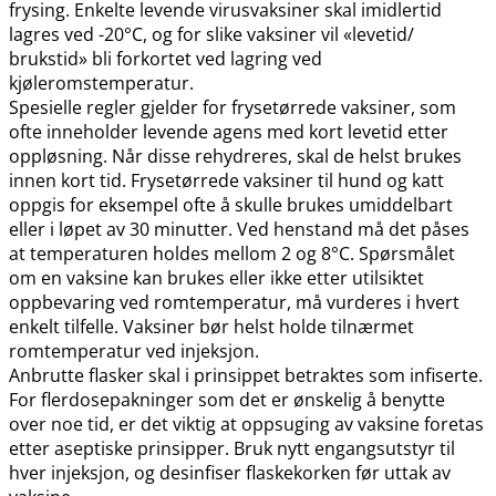
frysing. Enkelte levende virusvaksiner skal imidlertid
lagres ved -20°C, og for slike vaksiner vil «levetid​/​
brukstid» bli forkortet ved lagring ved
kjøleromstemperatur.
Spesielle regler gjelder for frysetørrede vaksiner, som
ofte inneholder levende agens med kort levetid etter
oppløsning. Når disse rehydreres, skal de helst brukes
innen kort tid. Frysetørrede vaksiner til hund og katt
oppgis for eksempel ofte å skulle brukes umiddelbart
eller i løpet av 30 minutter. Ved henstand må det påses
at temperaturen holdes mellom 2 og 8°C. Spørsmålet
om en vaksine kan brukes eller ikke etter utilsiktet
oppbevaring ved romtemperatur, må vurderes i hvert
enkelt tilfelle. Vaksiner bør helst holde tilnærmet
romtemperatur ved injeksjon.
Anbrutte flasker skal i prinsippet betraktes som infiserte.
For flerdosepakninger som det er ønskelig å benytte
over noe tid, er det viktig at oppsuging av vaksine foretas
etter aseptiske prinsipper. Bruk nytt engangsutstyr til
hver injeksjon, og desinfiser flaskekorken før uttak av