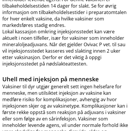
tilbakeholdelsestiden 14 dager for slakt. Se for øvrig
informasjon om tilbakeholdelsestider i preparatomtalen
for hver enkelt vaksine, da hvilke vaksiner som
markedsføres stadig endres.
Lokal kassasjon omkring injeksjonsstedet kan være
aktuelt i noen tilfeller, især for vaksiner som inneholder
mineraloljeadjuvans. Når det gjelder Ovivac P vet. til sau
vil injeksjonsstedet kasseres ved slakting innen 2 uker
etter vaksinasjon. Derfor er det viktig å oppgi
injeksjonsstedet på nødslakteattesten.
Uhell med injeksjon på menneske
Vaksiner til dyr utgjør generelt sett ingen helsefare for
menneske, men utilsiktet injeksjon av vaksine kan
medføre risiko for komplikasjoner, avhengig av hvor
injeksjonen skjer og av vaksinetype. Komplikasjoner kan i
første rekke oppstå som reaksjon på adjuvans i vaksiner
eller som følge av en sårinfeksjon. Vaksiner som
inneholder levende agens, vil under normale forhold ikke