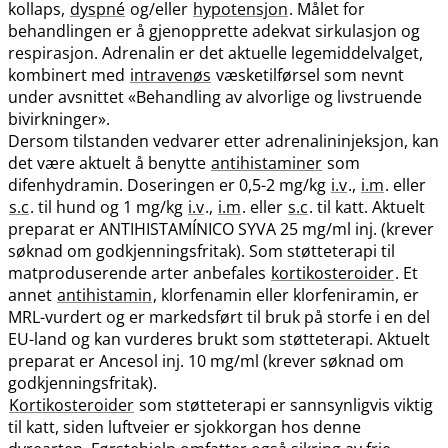
kollaps,
dyspné
og​/​eller
hypotensjon
. Målet for
behandlingen er å gjenopprette adekvat sirkulasjon og
respirasjon. Adrenalin er det aktuelle legemiddelvalget,
kombinert med
intravenøs
væsketilførsel som nevnt
under avsnittet «Behandling av alvorlige og livstruende
bivirkninger».
Dersom tilstanden vedvarer etter adrenalininjeksjon, kan
det være aktuelt å benytte
antihistaminer
som
difenhydramin. Doseringen er 0,5-2 mg/kg
i.v
.,
i.m
. eller
s.c
. til hund og 1 mg/kg
i.v
.,
i.m
. eller
s.c
. til katt. Aktuelt
preparat er ANTIHISTAMÍNICO SYVA 25 mg/ml inj. (krever
søknad om godkjenningsfritak). Som støtteterapi til
matproduserende arter anbefales
kortikosteroider
. Et
annet
antihistamin
, klorfenamin eller klorfeniramin, er
MRL-vurdert og er markedsført til bruk på storfe i en del
EU-land og kan vurderes brukt som støtteterapi. Aktuelt
preparat er Ancesol inj. 10 mg/ml (krever søknad om
godkjenningsfritak).
Kortikosteroider
som støtteterapi er sannsynligvis viktig
til katt, siden luftveier er sjokkorgan hos denne