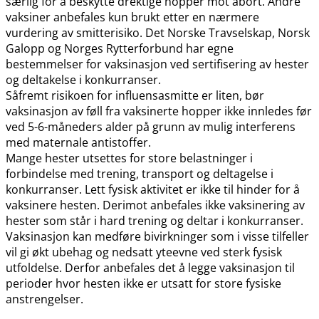
særlig for å beskytte drektige hopper mot abort. Andre
vaksiner anbefales kun brukt etter en nærmere
vurdering av smitterisiko. Det Norske Travselskap, Norsk
Galopp og Norges Rytterforbund har egne
bestemmelser for vaksinasjon ved sertifisering av hester
og deltakelse i konkurranser.
Såfremt risikoen for influensasmitte er liten, bør
vaksinasjon av føll fra vaksinerte hopper ikke innledes før
ved 5-6-måneders alder på grunn av mulig interferens
med maternale antistoffer.
Mange hester utsettes for store belastninger i
forbindelse med trening, transport og deltagelse i
konkurranser. Lett fysisk aktivitet er ikke til hinder for å
vaksinere hesten. Derimot anbefales ikke vaksinering av
hester som står i hard trening og deltar i konkurranser.
Vaksinasjon kan medføre bivirkninger som i visse tilfeller
vil gi økt ubehag og nedsatt yteevne ved sterk fysisk
utfoldelse. Derfor anbefales det å legge vaksinasjon til
perioder hvor hesten ikke er utsatt for store fysiske
anstrengelser.