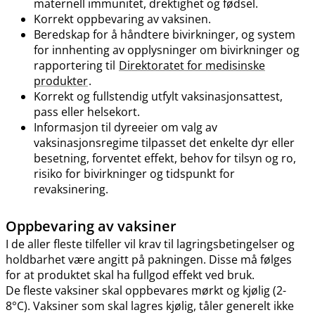
maternell immunitet, drektighet og fødsel.
Korrekt oppbevaring av vaksinen.
Beredskap for å håndtere bivirkninger, og system
for innhenting av opplysninger om bivirkninger og
rapportering til
Direktoratet for medisinske
produkter
.
Korrekt og fullstendig utfylt vaksinasjonsattest,
pass eller helsekort.
Informasjon til dyreeier om valg av
vaksinasjonsregime tilpasset det enkelte dyr eller
besetning, forventet effekt, behov for tilsyn og ro,
risiko for bivirkninger og tidspunkt for
revaksinering.
Oppbevaring av vaksiner
I de aller fleste tilfeller vil krav til lagringsbetingelser og
holdbarhet være angitt på pakningen. Disse må følges
for at produktet skal ha fullgod effekt ved bruk.
De fleste vaksiner skal oppbevares mørkt og kjølig (2-
8°C). Vaksiner som skal lagres kjølig, tåler generelt ikke