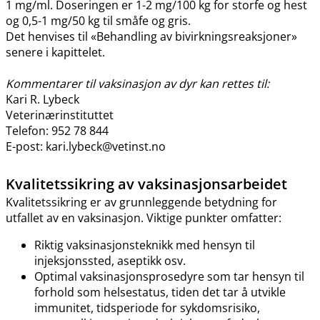
1 mg​/​ml. Doseringen er 1-2 mg/100 kg for storfe og hest
og 0,5-1 mg/50 kg til småfe og gris.
Det henvises til «Behandling av bivirkningsreaksjoner»
senere i kapittelet.
Kommentarer til vaksinasjon av dyr kan rettes til:
Kari R. Lybeck
Veterinærinstituttet
Telefon: 952 78 844
E-post: kari.lybeck@vetinst.no
Kvalitetssikring av vaksinasjonsarbeidet
Kvalitetssikring er av grunnleggende betydning for
utfallet av en vaksinasjon. Viktige punkter omfatter:
Riktig vaksinasjonsteknikk med hensyn til
injeksjonssted, aseptikk osv.
Optimal vaksinasjonsprosedyre som tar hensyn til
forhold som helsestatus, tiden det tar å utvikle
immunitet, tidsperiode for sykdomsrisiko,