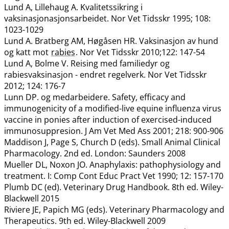
Lund A, Lillehaug A. Kvalitetssikring i
vaksinasjonasjonsarbeidet. Nor Vet Tidsskr 1995; 108:
1023-1029
Lund A. Bratberg AM, Høgåsen HR. Vaksinasjon av hund
og katt mot
rabies
. Nor Vet Tidsskr 2010;122: 147-54
Lund A, Bolme V. Reising med familiedyr og
rabiesvaksinasjon - endret regelverk. Nor Vet Tidsskr
2012; 124: 176-7
Lunn DP. og medarbeidere. Safety, efficacy and
immunogenicity of a modified-live equine influenza virus
vaccine in ponies after induction of exercised-induced
immunosuppresion. J Am Vet Med Ass 2001; 218: 900-906
Maddison J, Page S, Church D (eds). Small Animal Clinical
Pharmacology. 2nd ed. London: Saunders 2008
Mueller DL, Noxon JO. Anaphylaxis: pathophysiology and
treatment. I: Comp Cont Educ Pract Vet 1990; 12: 157-170
Plumb DC (ed). Veterinary Drug Handbook. 8th ed. Wiley-
Blackwell 2015
Riviere JE, Papich MG (eds). Veterinary Pharmacology and
Therapeutics. 9th ed. Wiley-Blackwell 2009