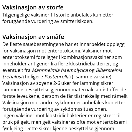
Vaksinasjon av storfe
Tilgjengelige vaksiner til storfe anbefales kun etter
forutgående vurdering av smitterisikoen.
Vaksinasjon av småfe
De fleste sauebesetningene har et innarbeidet opplegg
for vaksinasjon mot enterotoksemi. Vaksiner mot
enterotoksemi foreligger i kombinasjonsvaksiner som
inneholder antigener fra flere klostridiebakterier, og
eventuelt fra
Mannheimia haemolytica
og
Bibersteinia
trehalosi
(tidligere
Pasteurella
) (i samme vaksine).
Vaksinasjon av søyene 2-6 uker før lamming sikrer
lammene beskyttelse gjennom maternale antistoffer de
første leveukene, dersom de får tilstrekkelig med råmelk.
Vaksinasjon mot andre sykdommer anbefales kun etter
forutgående vurdering av sykdomssituasjonen.
Ingen vaksiner mot klostridiebakterier er registrert til
bruk på geit, men geit vaksineres ofte mot entertoksemi
før kjeing. Dette sikrer kjeene beskyttelse gjennom