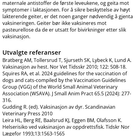
maternale antistoffer de første leveukene, og geita mot
symptomer i laktasjonen. For å sikre beskyttelse av høyt
lakterende geiter, er det noen ganger nødvendig å gjenta
vaksineringen. Geiter bør ikke vaksineres mot
pasteurellose da de er utsatt for bivirkninger etter slik
vaksinasjon.
Utvalgte referanser
Bratberg AM, Tollersrud T, Sjurseth SK, Lybeck K, Lund A.
Vaksinasjon av hest. Nor Vet Tidsskr 2010; 122: 508-18.
Squires RA, et al. 2024 guidelines for the vaccination of
dogs and cats-compiled by the Vaccination Guidelines
Group (VGG) of the World Small Animal Veterinary
Association (WSAVA). J Small Anim Pract 65.5 (2024): 277-
316.
Gudding R. (ed). Vaksinasjon av dyr. Scandinavian
Veterinary Press 2010
Leira HL, Berg RE, Baalsrud KJ, Eggen BM, Olafsson K.
Helserisiko ved vaksinasjon av oppdrettsfisk. Tidskr Nor
Lægefor 1993;13:1563-1565