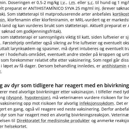
in. Doseringen er 0,5-2 mg/kg
i.v
.,
i.m
. eller
s.c
. til hund og 1 mg
ktuelt preparat er ANTIHISTAMÍNICO SYVA 25 mg/ml inj. (krever søkn
ak). Som støtteterapi til matproduserende arter anbefales
kortikos
min
, klorfenamin eller klorfeniramin, er MRL-vurdert og er markedsf
EU-land og kan vurderes brukt som støtteterapi. Aktuelt preparat er 
 søknad om godkjenningsfritak).
som støtteterapi er sannsynligvis viktig til katt, siden luftveier er 
 Førstehjelp omfatter også sikring av frie luftveier og eventuelt ok
 uttalt larynksødem og spasmer, må dyret intuberes og eventuelt t
 i hode​/​hals-området, eventuelt andre steder på kroppen og urti
 som forekommer relativt ofte etter vaksinering. Som regel går diss
i løpet av få dager. Dersom behandling innledes, er
antihistamin
d
t.
g av dyr som tidligere har reagert med en bivirknin
gerer med alvorlige bivirkninger etter vaksinasjon. I tilfeller med tyd
ng (
dyspné
,
hypotensjon
), må veterinæren vurdere risikoen for li
evaksinering opp mot risikoen for alvorlig
infeksjonssykdom
. Det er
ert en gang, også vil reagere ved neste vaksinering. Derfor anbefa
 dyr som har reagert med en alvorlig bivirkningsreaksjon. Veterin
elsen til
Direktoratet for medisinske produkter
og anmerke reaksj
er helsekortet.