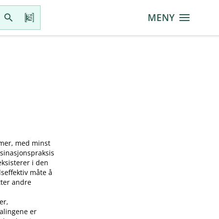
MENY
mmer, med minst
ksinasjonspraksis
sisterer i den
seffektiv måte å
tter andre
er,
falingene er