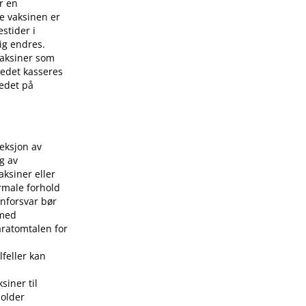
r en
e vaksinen er
stider i
ig endres.
 vaksiner som
stedet kasseres
tedet på
jeksjon av
g av
aksiner eller
rmale forhold
nforsvar bør
 med
aratomtalen for
lfeller kan
siner til
holder