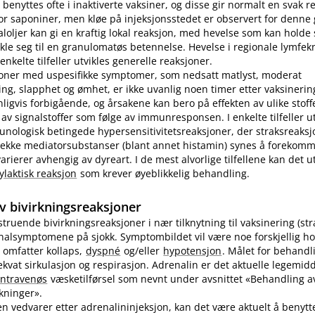
benyttes ofte i inaktiverte vaksiner, og disse gir normalt en svak r
r saponiner, men kløe på injeksjonsstedet er observert for denne
loljer kan gi en kraftig lokal reaksjon, med hevelse som kan holde s
ikle seg til en granulomatøs betennelse. Hevelse i regionale lymfek
nkelte tilfeller utvikles generelle reaksjoner.
joner med uspesifikke symptomer, som nedsatt matlyst, moderat
ng, slapphet og ømhet, er ikke uvanlig noen timer etter vaksinering
nligvis forbigående, og årsakene kan bero på effekten av ulike stoff
 av signalstoffer som følge av immunresponsen. I enkelte tilfeller u
unologisk betingede hypersensitivitetsreaksjoner, der straksreak
 rekke mediatorsubstanser (blant annet histamin) synes å forekomm
ierer avhengig av dyreart. I de mest alvorlige tilfellene kan det utv
ylaktisk reaksjon
som krever øyeblikkelig behandling.
v bivirkningsreaksjoner
vstruende bivirkningsreaksjoner i nær tilknytning til vaksinering (st
inalsymptomene på sjokk. Symptombildet vil være noe forskjellig ho
 omfatter kollaps,
dyspné
og​/​eller
hypotensjon
. Målet for behandl
kvat sirkulasjon og respirasjon. Adrenalin er det aktuelle legemidd
intravenøs
væsketilførsel som nevnt under avsnittet «Behandling av
rkninger».
n vedvarer etter adrenalininjeksjon, kan det være aktuelt å benyt