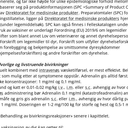
nerelle, og tar ikke høyde for ulike epidemiologiske forhold mello
 baserer seg på produktinformasjonen (SPC =Summary of Product Ch
 av
Direktoratet for medisinske produkter
. Preparatomtaler (SPC) f
gstillatelse, ligger på
Direktoratet for medisinske produkters
hje
(under legemiddelsøk). SPC kan også finnes i Felleskatalogen unde
uk av vaksiner er underlagt Forordning (EU) 2019/6 om legemidler til
skrifter som blant annet Lov om veterinærer og annet dyrehelseperso
Forskrift om legemidler til dyr, Forskrift som utfyller dyrehelsefor
m forebygging og bekjempelse av smittsomme dyresykdommer
empelsesforskriften) og andre forskrifter om dyrehelse.
vorlige og livstruende bivirkninger
tuelt kombinert med
intravenøs
væsketilførsel, er mest effektivt. 
t som mulig etter at symptomene oppstår. Adrenalin gis alltid først
like konsentrasjoner: 1 mg/ml og 0,1 mg​/​ml.
und og katt er 0,01-0,02 mg/kg
i.v
.,
i.m
. eller
s.c
. avhengig av hvor 
øs
administrering bør Adrenalin 0,1 mg/ml (katastrofeadrenalin) a
 småfe og gris gis adrenalin
s.c
. eller
i.m
., avhengig av hvor dårlig p
1 mg​/​ml. Doseringen er 1-2 mg/100 kg for storfe og hest og 0,5-1 m
 «Behandling av bivirkningsreaksjoner» senere i kapittelet.
vaksinasjon av dyr kan rettes til: