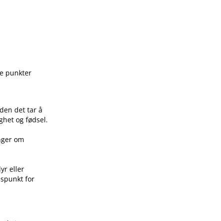
ge punkter
den det tar å
ghet og fødsel.
inger om
yr eller
idspunkt for