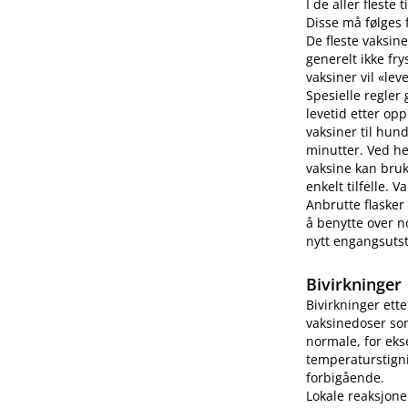
I de aller fleste
Disse må følges f
De fleste vaksine
generelt ikke fry
vaksiner vil «lev
Spesielle regler
levetid etter op
vaksiner til hun
minutter. Ved h
vaksine kan bruk
enkelt tilfelle.
Anbrutte flasker
å benytte over no
nytt engangsutsty
Bivirkninger
Bivirkninger ett
vaksinedoser som
normale, for eks
temperaturstigni
forbigående.
Lokale reaksjone