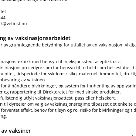
ttet
844
eck@vetinst.no
ring av vaksinasjonsarbeidet
 er av grunnleggende betydning for utfallet av en vaksinasjon. Vikti
sinasjonsteknikk med hensyn til injeksjonssted, aseptikk osv.
ksinasjonsprosedyre som tar hensyn til forhold som helsestatus, ti
munitet, tidsperiode for sykdomsrisiko, maternell immunitet, drekti
pbevaring av vaksinen.
for å håndtere bivirkninger, og system for innhenting av opplysn
er og rapportering til
Direktoratet for medisinske produkter
.
fullstendig utfylt vaksinasjonsattest, pass eller helsekort.
n til dyreeier om valg av vaksinasjonsregime tilpasset det enkelte d
forventet effekt, behov for tilsyn og ro, risiko for bivirkninger og t
ing.
av vaksiner