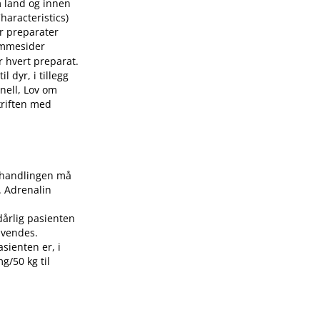
m land og innen
aracteristics)
or preparater
mmesider
r hvert preparat.
 dyr, i tillegg
nell, Lov om
skriften med
Behandlingen må
. Adrenalin
dårlig pasienten
nvendes.
asienten er, i
g/50 kg til