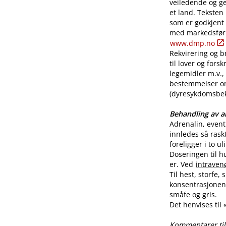
veiledende og ge
et land. Teksten
som er godkjent
med markedsførin
www.dmp.no
Rekvirering og br
til lover og for
legemidler m.v., 
bestemmelser o
(dyresykdomsbekj
Behandling av al
Adrenalin, even
innledes så rask
foreligger i to u
Doseringen til h
er. Ved
intraven
Til hest, storfe,
konsentrasjonen 
småfe og gris.
Det henvises til
Kommentarer til 