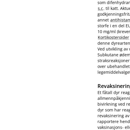
som difenhydram
s.c
. til katt. A
godkjenningsfrit
annet
antihista
storfe i en del 
10 mg/ml (krever
Kortikosteroider
denne dyrearten.
Ved utvikling av
Subkutane ødemer
straksreaksjoner
over ubehandlet 
legemiddelvalge
Revaksinerin
Et fåtall dyr rea
allmennpåkjenni
bivirkning ved r
dyr som har reag
revaksinering av
rapportere hend
vaksinasjons- ell