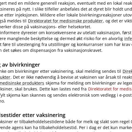
ert med en mildere generell reaksjon, eventuelt med en lokal reak
ineres på nytt. I slike tilfeller anbefales det at dyret blir holdt u
ne etter injeksjonen. Mildere eller lokale bivirkningsreaksjoner uto
også meldes til
Direktoratet for medisinske produkter
, og det er vikt
rker disse på vaksinasjons- eller helsekortet.
nformere dyreeier om konsekvensene av utelatt vaksinasjon, først
re manglende beskyttelse og dermed økt risiko for en alvorlig
inf
 føre til utestenging fra utstillinger og konkurranser som har krav
 kan det søkes om dispensasjon fra vaksinasjonskravet.
 av bivirkninger
nke om bivirkninger etter vaksinering, skal melding sendes til
Dire
ukter
. Det er ikke nødvendig å bevise at vaksinen var årsak til reak
 medisinske produkters
skjema for melding om bivirkninger av legem
ksiner, skal brukes. Dette kan lastes ned fra
Direktoratet for medi
tfylt skjema kan skannes og sendes elektronisk som vedlegg i e-post 
no.
sestider etter vaksinering
vaksiner er tilbakeholdelsestidene både for melk og slakt som regel 
ende agens kan ha tilbakeholdelsestid. Per i dag er det kun marke