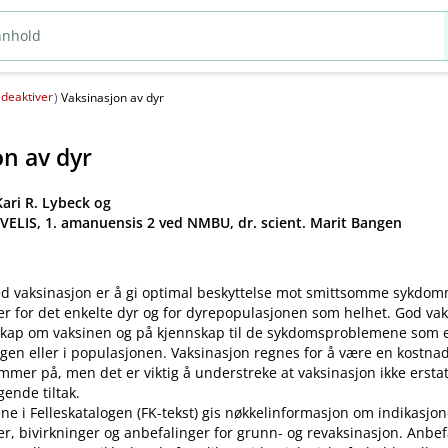
deaktiver
(
)
Vaksinasjon av dyr
on av dyr
ari R. Lybeck og
 VELIS, 1. amanuensis 2 ved NMBU, dr. scient. Marit Bangen
d vaksinasjon er å gi optimal beskyttelse mot smittsomme sykdo
er for det enkelte dyr og for dyrepopulasjonen som helhet. God va
kap om vaksinen og på kjennskap til de sykdomsproblemene som ek
gen eller i populasjonen. Vaksinasjon regnes for å være en kostnad
mer på, men det er viktig å understreke at vaksinasjon ikke ersta
ende tiltak.
ne i Felleskatalogen (FK-tekst) gis nøkkelinformasjon om indikasjon
ler, bivirkninger og anbefalinger for grunn- og revaksinasjon. Anbe