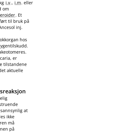
/kg
i.v
.,
i.m
. eller
ad om
teroider
. Et
ørt til bruk på
Ancesol inj.
sjokkorgan hos
sygentilskudd.
rakeotomeres.
caria, er
e tilstandene
et aktuelle
gsreaksjon
elig
vstruende
 sannsynlig at
les ikke
æren må
onen på