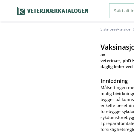
VETERINÆRKATALOGEN
Siste besøkte sider 
Vaksinasj
av
veterinær, phD K
daglig leder ved
Innledning
Målsettingen me
mulig bivirkning
bygger på kunns
enkelte besetnin
forebygge sykdom
sykdomsforebygg
I preparatomtale
forsiktighetsreg