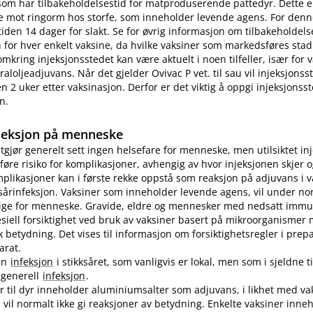
som har tilbakeholdelsestid for matproduserende pattedyr. Dette e
e mot ringorm hos storfe, som inneholder levende agens. For denn
tiden 14 dager for slakt. Se for øvrig informasjon om tilbakeholdelse
for hver enkelt vaksine, da hvilke vaksiner som markedsføres stad
omkring injeksjonsstedet kan være aktuelt i noen tilfeller, især for
aloljeadjuvans. Når det gjelder Ovivac P vet. til sau vil injeksjons
n 2 uker etter vaksinasjon. Derfor er det viktig å oppgi injeksjonss
n.
jeksjon på menneske
utgjør generelt sett ingen helsefare for menneske, men utilsiktet in
øre risiko for komplikasjoner, avhengig av hvor injeksjonen skjer o
plikasjoner kan i første rekke oppstå som reaksjon på adjuvans i v
sårinfeksjon. Vaksiner som inneholder levende agens, vil under no
lige for menneske. Gravide, eldre og mennesker med nedsatt immu
pesiell forsiktighet ved bruk av vaksiner basert på mikroorganismer
etydning. Det vises til informasjon om forsiktighetsregler i prep
arat.
en
infeksjon
i stikksåret, som vanligvis er lokal, men som i sjeldne ti
n generell
infeksjon
.
er til dyr inneholder aluminiumsalter som adjuvans, i likhet med vak
vil normalt ikke gi reaksjoner av betydning. Enkelte vaksiner inne