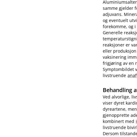
Aluminiumsalter 
samme gjelder fo
adjuvans. Minera
og eventuelt utv
forekomme, og i e
Generelle reaks
temperaturstigni
reaksjoner er va
eller produksjon
vaksinering imm
frigjøring av en
Symptombildet var
livstruende
anaf
Behandling a
Ved alvorlige, li
viser dyret kard
dyreartene, men
gjenopprette ade
kombinert med
livstruende bivi
Dersom tilstande