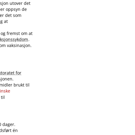
sjon utover det
nder oppsyn de
ver det som
ig at
 og fremst om at
eksjonssykdom
.
 om vaksinasjon.
ktoratet for
sjonen.
idler brukt til
sinske
til
0 dager.
dsført én