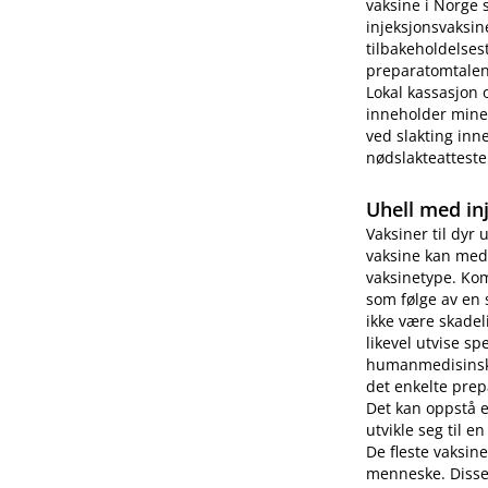
vaksine i Norge 
injeksjonsvaksin
tilbakeholdelses
preparatomtalen 
Lokal kassasjon 
inneholder miner
ved slakting inne
nødslakteatteste
Uhell med in
Vaksiner til dyr 
vaksine kan medf
vaksinetype. Kom
som følge av en 
ikke være skade
likevel utvise s
humanmedisinsk b
det enkelte prep
Det kan oppstå 
utvikle seg til e
De fleste vaksin
menneske. Disse 