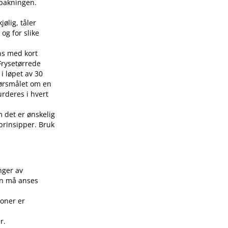
å pakningen.
jølig, tåler
 og for slike
ens med kort
 Frysetørrede
i løpet av 30
pørsmålet om en
urderes i hvert
m det er ønskelig
 prinsipper. Bruk
.
nger av
on må anses
joner er
r.