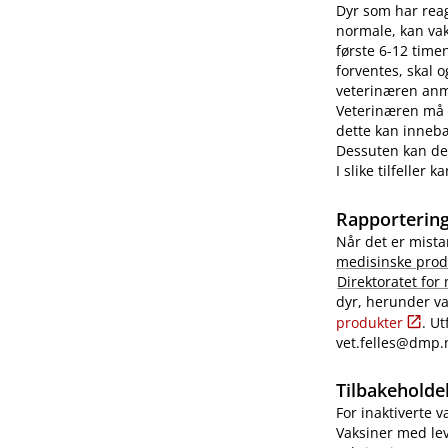
Dyr som har reag
normale, kan vaks
første 6-12 time
forventes, skal 
veterinæren anme
Veterinæren må i
dette kan innebæ
Dessuten kan det
I slike tilfeller
Rapportering
Når det er mista
medisinske prod
Direktoratet for
dyr, herunder va
produkter
. U
vet.felles@dmp.
Tilbakeholdel
For inaktiverte 
Vaksiner med lev