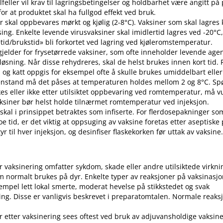
 tilfeller vil krav til lagringsbetingelser og holdbarhet være angitt p
or at produktet skal ha fullgod effekt ved bruk.
r skal oppbevares mørkt og kjølig (2-8°C). Vaksiner som skal lagres k
sing. Enkelte levende virusvaksiner skal imidlertid lagres ved -20°C,
etid​/​brukstid» bli forkortet ved lagring ved kjøleromstemperatur.
 gjelder for frysetørrede vaksiner, som ofte inneholder levende ag
pløsning. Når disse rehydreres, skal de helst brukes innen kort tid.
d og katt oppgis for eksempel ofte å skulle brukes umiddelbart eller 
enstand må det påses at temperaturen holdes mellom 2 og 8°C. S
es eller ikke etter utilsiktet oppbevaring ved romtemperatur, må v
 Vaksiner bør helst holde tilnærmet romtemperatur ved injeksjon.
 skal i prinsippet betraktes som infiserte. For flerdosepakninger so
e tid, er det viktig at oppsuging av vaksine foretas etter aseptiske
r til hver injeksjon, og desinfiser flaskekorken før uttak av vaksine
er vaksinering omfatter sykdom, skade eller andre utilsiktede virkni
 normalt brukes på dyr. Enkelte typer av reaksjoner på vaksinasj
empel lett lokal smerte, moderat hevelse på stikkstedet og svak
ng. Disse er vanligvis beskrevet i preparatomtalen. Normale reaks
r etter vaksinering sees oftest ved bruk av adjuvansholdige vaksine