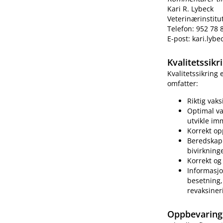
Kari R. Lybeck
Veterinærinstitu
Telefon: 952 78 
E-post: kari.lyb
Kvalitetssik
Kvalitetssikring
omfatter:
Riktig vak
Optimal va
utvikle im
Korrekt op
Beredskap 
bivirkning
Korrekt og 
Informasjo
besetning, 
revaksiner
Oppbevaring 