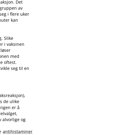
eaksjon. Det
 gruppen av
eg i flere uker
nuter kan
. Slike
er i vaksinen
tløser
sjonen med
e oftest.
ikle seg til en
raksreaksjon),
s de ulike
ingen er å
elvalget,
 alvorlige og
te
antihistaminer