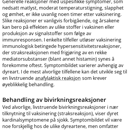
Generelle reaksjoner med uspesifikke symptomer, som
nedsatt matlyst, moderat temperaturstigning, slapphet
og ømhet, er ikke uvanlig noen timer etter vaksinering.
Slike reaksjoner er vanligvis forbigående, og årsakene
kan bero på effekten av ulike stoffer i vaksinen eller
produksjon av signalstoffer som følge av
immunresponsen. I enkelte tilfeller utløser vaksinering
immunologisk betingede hypersensitivitetsreaksjoner,
der straksreaksjonen med frigjøring av en rekke
mediatorsubstanser (blant annet histamin) synes å
forekomme oftest. Symptombildet varierer avhengig av
dyreart. I de mest alvorlige tilfellene kan det utvikle seg til
en livstruende
anafylaktisk reaksjon
som krever
øyeblikkelig behandling.
Behandling av bivirkningsreaksjoner
Ved alvorlige, livstruende bivirkningsreaksjoner i nær
tilknytning til vaksinering (straksreaksjon), viser dyret
kardinalsymptomene på sjokk. Symptombildet vil være
noe forskjellig hos de ulike dyreartene, men omfatter