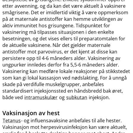
etter avvenning, og da kan det være aktuelt å vaksinere
smågrisene. Det er imidlertid viktig å være oppmerksom
på at maternale antistoffer kan hemme utviklingen av
aktiv immunitet hos grisungene. Tidspunktet for
vaksinering må tilpasses situasjonen i den enkelte
besetningen, og det vises ellers til preparatomtalen for
de aktuelle vaksinene. Når det gjelder maternale
antistoffer mot parvovirus, er det kjent at disse kan
persistere opp til 4-6 måneders alder. Vaksinering av
ungpurker innledes derfor fra 5,5-6 måneders alder.
Vaksinering kan medføre lokale reaksjoner på stikkstedet
som kan gi lokal kassasjon ved nødslakting. For å unngå
skade på verdifulle muskelgrupper, anbefales
standardisert injeksjonssted en håndsbredd bak øret,
både ved
intramuskulær
og
subkutan
injeksjon.
Vaksinasjon av hest
Tetanus
- og influensavaksine anbefales til alle hester.
Vaksinasjon mot herpesvirusinfeksjon kan være aktuelt,