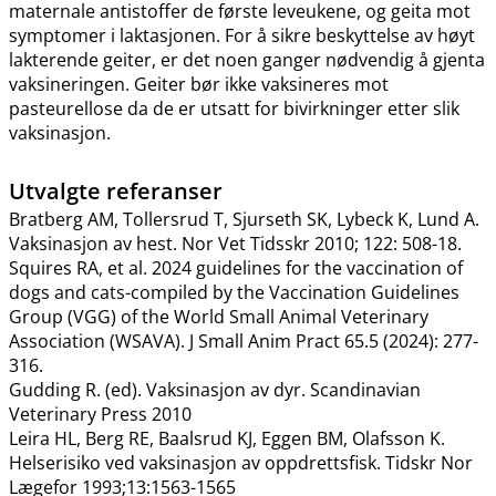
maternale antistoffer de første leveukene, og geita mot
symptomer i laktasjonen. For å sikre beskyttelse av høyt
lakterende geiter, er det noen ganger nødvendig å gjenta
vaksineringen. Geiter bør ikke vaksineres mot
pasteurellose da de er utsatt for bivirkninger etter slik
vaksinasjon.
Utvalgte referanser
Bratberg AM, Tollersrud T, Sjurseth SK, Lybeck K, Lund A.
Vaksinasjon av hest. Nor Vet Tidsskr 2010; 122: 508-18.
Squires RA, et al. 2024 guidelines for the vaccination of
dogs and cats-compiled by the Vaccination Guidelines
Group (VGG) of the World Small Animal Veterinary
Association (WSAVA). J Small Anim Pract 65.5 (2024): 277-
316.
Gudding R. (ed). Vaksinasjon av dyr. Scandinavian
Veterinary Press 2010
Leira HL, Berg RE, Baalsrud KJ, Eggen BM, Olafsson K.
Helserisiko ved vaksinasjon av oppdrettsfisk. Tidskr Nor
Lægefor 1993;13:1563-1565