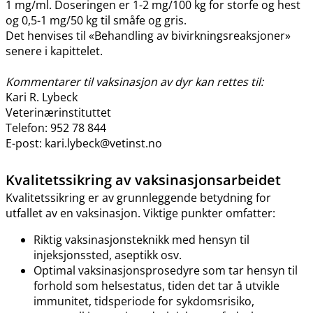
1 mg​/​ml. Doseringen er 1-2 mg/100 kg for storfe og hest
og 0,5-1 mg/50 kg til småfe og gris.
Det henvises til «Behandling av bivirkningsreaksjoner»
senere i kapittelet.
Kommentarer til vaksinasjon av dyr kan rettes til:
Kari R. Lybeck
Veterinærinstituttet
Telefon: 952 78 844
E-post: kari.lybeck@vetinst.no
Kvalitetssikring av vaksinasjonsarbeidet
Kvalitetssikring er av grunnleggende betydning for
utfallet av en vaksinasjon. Viktige punkter omfatter:
Riktig vaksinasjonsteknikk med hensyn til
injeksjonssted, aseptikk osv.
Optimal vaksinasjonsprosedyre som tar hensyn til
forhold som helsestatus, tiden det tar å utvikle
immunitet, tidsperiode for sykdomsrisiko,