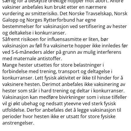
særlig for å beskytte drektige hopper mot abort. Andre
vaksiner anbefales kun brukt etter en nærmere
vurdering av smitterisiko. Det Norske Travselskap, Norsk
Galopp og Norges Rytterforbund har egne
bestemmelser for vaksinasjon ved sertifisering av hester
og deltakelse i konkurranser.
Såfremt risikoen for influensasmitte er liten, bør
vaksinasjon av føll fra vaksinerte hopper ikke innledes før
ved 5-6-måneders alder på grunn av mulig interferens
med maternale antistoffer.
Mange hester utsettes for store belastninger i
forbindelse med trening, transport og deltagelse i
konkurranser. Lett fysisk aktivitet er ikke til hinder for å
vaksinere hesten. Derimot anbefales ikke vaksinering av
hester som står i hard trening og deltar i konkurranser.
Vaksinasjon kan medføre bivirkninger som i visse tilfeller
vil gi økt ubehag og nedsatt yteevne ved sterk fysisk
utfoldelse. Derfor anbefales det å legge vaksinasjon til
perioder hvor hesten ikke er utsatt for store fysiske
anstrengelser.