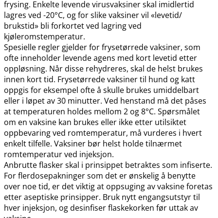
frysing. Enkelte levende virusvaksiner skal imidlertid
lagres ved -20°C, og for slike vaksiner vil «levetid​/​
brukstid» bli forkortet ved lagring ved
kjøleromstemperatur.
Spesielle regler gjelder for frysetørrede vaksiner, som
ofte inneholder levende agens med kort levetid etter
oppløsning. Når disse rehydreres, skal de helst brukes
innen kort tid. Frysetørrede vaksiner til hund og katt
oppgis for eksempel ofte å skulle brukes umiddelbart
eller i løpet av 30 minutter. Ved henstand må det påses
at temperaturen holdes mellom 2 og 8°C. Spørsmålet
om en vaksine kan brukes eller ikke etter utilsiktet
oppbevaring ved romtemperatur, må vurderes i hvert
enkelt tilfelle. Vaksiner bør helst holde tilnærmet
romtemperatur ved injeksjon.
Anbrutte flasker skal i prinsippet betraktes som infiserte.
For flerdosepakninger som det er ønskelig å benytte
over noe tid, er det viktig at oppsuging av vaksine foretas
etter aseptiske prinsipper. Bruk nytt engangsutstyr til
hver injeksjon, og desinfiser flaskekorken før uttak av