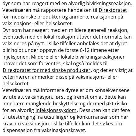
dyr som har reagert med en alvorlig bivirkningsreaksjon.
Veterinæren må rapportere hendelsen til
Direktoratet
for medisinske produkter
og anmerke reaksjonen på
vaksinasjons- eller helsekortet.
Dyr som har reagert med en mildere generell reaksjon,
eventuelt med en lokal reaksjon utover det normale, kan
vaksineres på nytt. I slike tilfeller anbefales det at dyret
blir holdt under oppsyn de første 6-12 timene etter
injeksjonen. Mildere eller lokale bivirkningsreaksjoner
utover det som forventes, skal også meldes til
Direktoratet for medisinske produkter
, og det er viktig at
veterinæren anmerker disse på vaksinasjons- eller
helsekortet.
Veterinæren må informere dyreeier om konsekvensene
av utelatt vaksinasjon, først og fremst om at dette kan
innebære manglende beskyttelse og dermed økt risiko
for en alvorlig
infeksjonssykdom
. Dessuten kan det føre
til utestenging fra utstillinger og konkurranser som har
krav om vaksinasjon. I slike tilfeller kan det søkes om
dispensasjon fra vaksinasjonskravet.