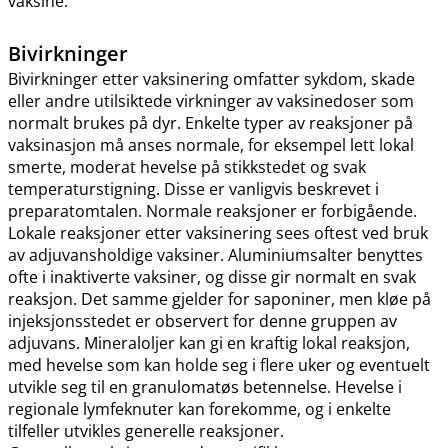
vaksine.
Bivirkninger
Bivirkninger etter vaksinering omfatter sykdom, skade
eller andre utilsiktede virkninger av vaksinedoser som
normalt brukes på dyr. Enkelte typer av reaksjoner på
vaksinasjon må anses normale, for eksempel lett lokal
smerte, moderat hevelse på stikkstedet og svak
temperaturstigning. Disse er vanligvis beskrevet i
preparatomtalen. Normale reaksjoner er forbigående.
Lokale reaksjoner etter vaksinering sees oftest ved bruk
av adjuvansholdige vaksiner. Aluminiumsalter benyttes
ofte i inaktiverte vaksiner, og disse gir normalt en svak
reaksjon. Det samme gjelder for saponiner, men kløe på
injeksjonsstedet er observert for denne gruppen av
adjuvans. Mineraloljer kan gi en kraftig lokal reaksjon,
med hevelse som kan holde seg i flere uker og eventuelt
utvikle seg til en granulomatøs betennelse. Hevelse i
regionale lymfeknuter kan forekomme, og i enkelte
tilfeller utvikles generelle reaksjoner.