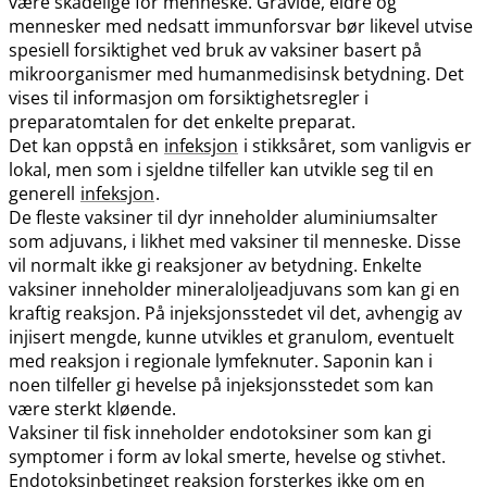
være skadelige for menneske. Gravide, eldre og
mennesker med nedsatt immunforsvar bør likevel utvise
spesiell forsiktighet ved bruk av vaksiner basert på
mikroorganismer med humanmedisinsk betydning. Det
vises til informasjon om forsiktighetsregler i
preparatomtalen for det enkelte preparat.
Det kan oppstå en
infeksjon
i stikksåret, som vanligvis er
lokal, men som i sjeldne tilfeller kan utvikle seg til en
generell
infeksjon
.
De fleste vaksiner til dyr inneholder aluminiumsalter
som adjuvans, i likhet med vaksiner til menneske. Disse
vil normalt ikke gi reaksjoner av betydning. Enkelte
vaksiner inneholder mineraloljeadjuvans som kan gi en
kraftig reaksjon. På injeksjonsstedet vil det, avhengig av
injisert mengde, kunne utvikles et granulom, eventuelt
med reaksjon i regionale lymfeknuter. Saponin kan i
noen tilfeller gi hevelse på injeksjonsstedet som kan
være sterkt kløende.
Vaksiner til fisk inneholder endotoksiner som kan gi
symptomer i form av lokal smerte, hevelse og stivhet.
Endotoksinbetinget reaksjon forsterkes ikke om en