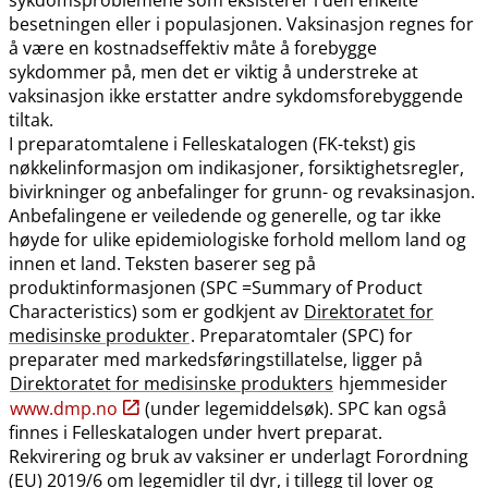
besetningen eller i populasjonen. Vaksinasjon regnes for
å være en kostnadseffektiv måte å forebygge
sykdommer på, men det er viktig å understreke at
vaksinasjon ikke erstatter andre sykdomsforebyggende
tiltak.
I preparatomtalene i Felleskatalogen (FK-tekst) gis
nøkkelinformasjon om indikasjoner, forsiktighetsregler,
bivirkninger og anbefalinger for grunn- og revaksinasjon.
Anbefalingene er veiledende og generelle, og tar ikke
høyde for ulike epidemiologiske forhold mellom land og
innen et land. Teksten baserer seg på
produktinformasjonen (SPC =Summary of Product
Characteristics) som er godkjent av
Direktoratet for
medisinske produkter
. Preparatomtaler (SPC) for
preparater med markedsføringstillatelse, ligger på
Direktoratet for medisinske produkters
hjemmesider
www.dmp.no
(under legemiddelsøk). SPC kan også
finnes i Felleskatalogen under hvert preparat.
Rekvirering og bruk av vaksiner er underlagt Forordning
(EU) 2019/6 om legemidler til dyr, i tillegg til lover og