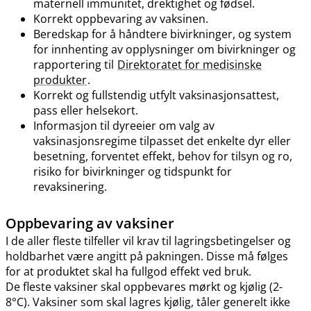
maternell immunitet, drektighet og fødsel.
Korrekt oppbevaring av vaksinen.
Beredskap for å håndtere bivirkninger, og system
for innhenting av opplysninger om bivirkninger og
rapportering til
Direktoratet for medisinske
produkter
.
Korrekt og fullstendig utfylt vaksinasjonsattest,
pass eller helsekort.
Informasjon til dyreeier om valg av
vaksinasjonsregime tilpasset det enkelte dyr eller
besetning, forventet effekt, behov for tilsyn og ro,
risiko for bivirkninger og tidspunkt for
revaksinering.
Oppbevaring av vaksiner
I de aller fleste tilfeller vil krav til lagringsbetingelser og
holdbarhet være angitt på pakningen. Disse må følges
for at produktet skal ha fullgod effekt ved bruk.
De fleste vaksiner skal oppbevares mørkt og kjølig (2-
8°C). Vaksiner som skal lagres kjølig, tåler generelt ikke