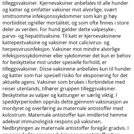
tilleggsvaksiner. Kjernevaksiner anbefales til alle hunder
og katter og omfatter vaksiner mot alvorlige, svært
smittsomme infeksjonssykdommer som kan gi høy
morbiditet og​/​eller mortalitet, og som ofte finnes i store
deler av verden. For hund gjelder dette valpesyke-,
parvo- og hepatittvaksine. Til katt er kjernevaksinene
kattepestvaksine og vaksiner mot calicivirus- og
herpesvirusinfeksjon. Vaksiner mot mindre alvorlige
infeksjonssykdommer eller sykdommer det kun er behov
for beskyttelse mot under spesielle forhold, er
tilleggsvaksiner. Disse vaksinene anbefales kun til hunder
og katter som har spesiell risiko for eksponering for det
aktuelle agens. Vaksiner som brukes i forbindelse med
reiser utenlands, tilhører gruppen tilleggsvaksiner.
Beskyttelse av valper og kattunger er særlig viktig. I
speddyrperioden oppnås dette gjennom vaksinasjon av
mordyret og overføring av maternale antistoffer med
kolostrum. Maternale antistoffer kan imidlertid hemme
adekvat immunologisk respons på vaksinen.
Nedbrytingen av maternale antistoffer foregår gradvis. I