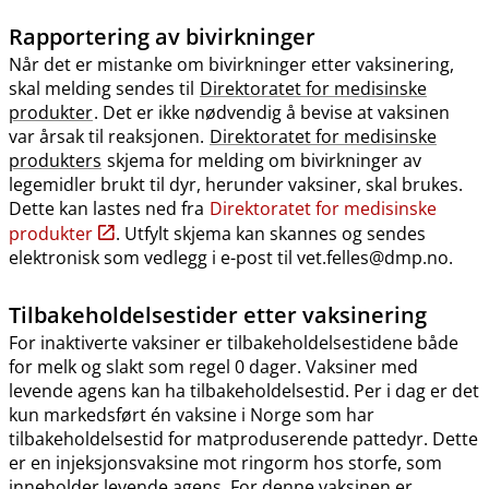
Rapportering av bivirkninger
Når det er mistanke om bivirkninger etter vaksinering,
skal melding sendes til
Direktoratet for medisinske
produkter
. Det er ikke nødvendig å bevise at vaksinen
var årsak til reaksjonen.
Direktoratet for medisinske
produkters
skjema for melding om bivirkninger av
legemidler brukt til dyr, herunder vaksiner, skal brukes.
Dette kan lastes ned fra
Direktoratet for medisinske
produkter
. Utfylt skjema kan skannes og sendes
elektronisk som vedlegg i e-post til vet.felles@dmp.no.
Tilbakeholdelsestider etter vaksinering
For inaktiverte vaksiner er tilbakeholdelsestidene både
for melk og slakt som regel 0 dager. Vaksiner med
levende agens kan ha tilbakeholdelsestid. Per i dag er det
kun markedsført én vaksine i Norge som har
tilbakeholdelsestid for matproduserende pattedyr. Dette
er en injeksjonsvaksine mot ringorm hos storfe, som
inneholder levende agens. For denne vaksinen er