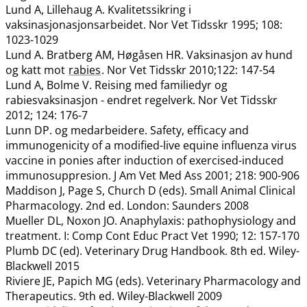
Lund A, Lillehaug A. Kvalitetssikring i
vaksinasjonasjonsarbeidet. Nor Vet Tidsskr 1995; 108:
1023-1029
Lund A. Bratberg AM, Høgåsen HR. Vaksinasjon av hund
og katt mot
rabies
. Nor Vet Tidsskr 2010;122: 147-54
Lund A, Bolme V. Reising med familiedyr og
rabiesvaksinasjon - endret regelverk. Nor Vet Tidsskr
2012; 124: 176-7
Lunn DP. og medarbeidere. Safety, efficacy and
immunogenicity of a modified-live equine influenza virus
vaccine in ponies after induction of exercised-induced
immunosuppresion. J Am Vet Med Ass 2001; 218: 900-906
Maddison J, Page S, Church D (eds). Small Animal Clinical
Pharmacology. 2nd ed. London: Saunders 2008
Mueller DL, Noxon JO. Anaphylaxis: pathophysiology and
treatment. I: Comp Cont Educ Pract Vet 1990; 12: 157-170
Plumb DC (ed). Veterinary Drug Handbook. 8th ed. Wiley-
Blackwell 2015
Riviere JE, Papich MG (eds). Veterinary Pharmacology and
Therapeutics. 9th ed. Wiley-Blackwell 2009