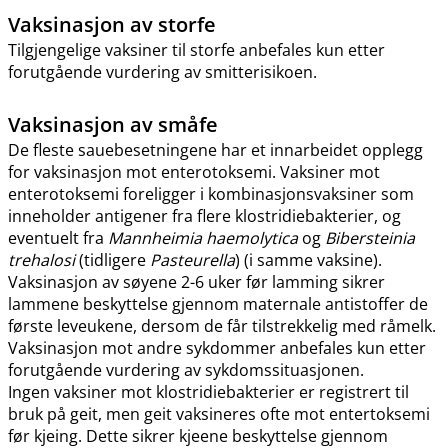
Vaksinasjon av storfe
Tilgjengelige vaksiner til storfe anbefales kun etter
forutgående vurdering av smitterisikoen.
Vaksinasjon av småfe
De fleste sauebesetningene har et innarbeidet opplegg
for vaksinasjon mot enterotoksemi. Vaksiner mot
enterotoksemi foreligger i kombinasjonsvaksiner som
inneholder antigener fra flere klostridiebakterier, og
eventuelt fra
Mannheimia haemolytica
og
Bibersteinia
trehalosi
(tidligere
Pasteurella
) (i samme vaksine).
Vaksinasjon av søyene 2-6 uker før lamming sikrer
lammene beskyttelse gjennom maternale antistoffer de
første leveukene, dersom de får tilstrekkelig med råmelk.
Vaksinasjon mot andre sykdommer anbefales kun etter
forutgående vurdering av sykdomssituasjonen.
Ingen vaksiner mot klostridiebakterier er registrert til
bruk på geit, men geit vaksineres ofte mot entertoksemi
før kjeing. Dette sikrer kjeene beskyttelse gjennom