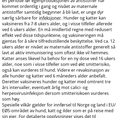
en periode før egenproduksjonen av antistoffer har
kommet ordentlig i gang og nivået av maternale
antistoffer samtidig begynner å bli lavt, er unge dyr
særlig sårbare for
infeksjoner
. Hunder og katter kan
vaksineres fra 7-8 ukers alder, og i visse tilfeller allerede
ved 6 ukers alder. En må imidlertid regne med redusert
effekt ved disse tidspunktene, og vaksineringen må
gjentas for å sikre tilfredsstillende beskyttelse. Ved ca. 12
ukers alder er nivået av maternale antistoffer generelt så
lavt at aktiv immunisering som oftest ikke vil hemmes.
Katter anses likevel ha behov for en ny dose ved 16 ukers
alder, noe som i visse tilfeller som ved økt smitterisiko,
også kan vurderes til hund. Videre er revaksinasjon av
alle hunder og katter ved 6 måneders alder anbefalt.
Deretter vaksineres hunder og katter med omtrent tre
års intervaller, eventuelt årlig mot calici- og
herpesvirusinfeksjon dersom smitterisikoen vurderes
som høy.
Spesielle vilkår gjelder for innførsel til Norge og land i EU​/​
EØS-området av hund, katt og ilder som er på reise med
sin eier. For detaljerte opplysninger vises det til