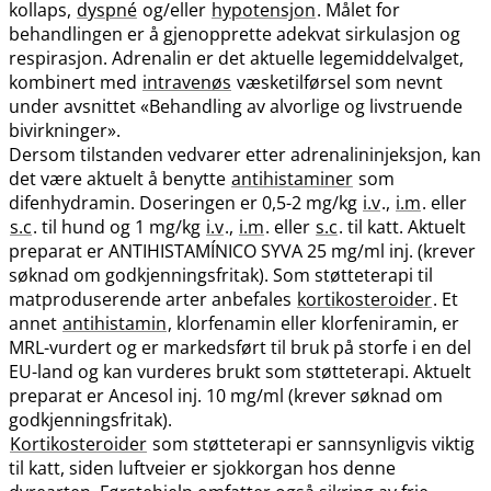
kollaps,
dyspné
og​/​eller
hypotensjon
. Målet for
behandlingen er å gjenopprette adekvat sirkulasjon og
respirasjon. Adrenalin er det aktuelle legemiddelvalget,
kombinert med
intravenøs
væsketilførsel som nevnt
under avsnittet «Behandling av alvorlige og livstruende
bivirkninger».
Dersom tilstanden vedvarer etter adrenalininjeksjon, kan
det være aktuelt å benytte
antihistaminer
som
difenhydramin. Doseringen er 0,5-2 mg/kg
i.v
.,
i.m
. eller
s.c
. til hund og 1 mg/kg
i.v
.,
i.m
. eller
s.c
. til katt. Aktuelt
preparat er ANTIHISTAMÍNICO SYVA 25 mg/ml inj. (krever
søknad om godkjenningsfritak). Som støtteterapi til
matproduserende arter anbefales
kortikosteroider
. Et
annet
antihistamin
, klorfenamin eller klorfeniramin, er
MRL-vurdert og er markedsført til bruk på storfe i en del
EU-land og kan vurderes brukt som støtteterapi. Aktuelt
preparat er Ancesol inj. 10 mg/ml (krever søknad om
godkjenningsfritak).
Kortikosteroider
som støtteterapi er sannsynligvis viktig
til katt, siden luftveier er sjokkorgan hos denne