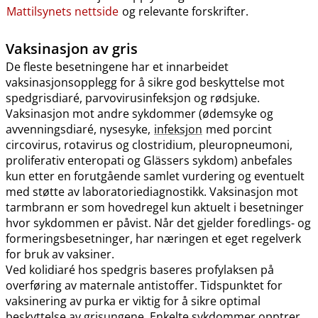
Mattilsynets nettside
og relevante forskrifter.
Vaksinasjon av gris
De fleste besetningene har et innarbeidet
vaksinasjonsopplegg for å sikre god beskyttelse mot
spedgrisdiaré, parvovirusinfeksjon og rødsjuke.
Vaksinasjon mot andre sykdommer (ødemsyke og
avvenningsdiaré, nysesyke,
infeksjon
med porcint
circovirus, rotavirus og clostridium, pleuropneumoni,
proliferativ enteropati og Glässers sykdom) anbefales
kun etter en forutgående samlet vurdering og eventuelt
med støtte av laboratoriediagnostikk. Vaksinasjon mot
tarmbrann er som hovedregel kun aktuelt i besetninger
hvor sykdommen er påvist. Når det gjelder foredlings- og
formeringsbesetninger, har næringen et eget regelverk
for bruk av vaksiner.
Ved kolidiaré hos spedgris baseres profylaksen på
overføring av maternale antistoffer. Tidspunktet for
vaksinering av purka er viktig for å sikre optimal
beskyttelse av grisungene. Enkelte sykdommer opptrer