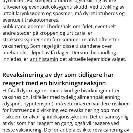
dyrearten. Førstehjelp omfatter også sikring av frie
luftveier og eventuelt oksygentilskudd. Ved utvikling av
uttalt larynksødem og spasmer, må dyret intuberes og
eventuelt trakeotomeres.
Subkutane ødemer i hode​/​hals-området, eventuelt
andre steder på kroppen og urticaria, er
straksreaksjoner som forekommer relativt ofte etter
vaksinering. Som regel går disse tilstandene over
ubehandlet i løpet av få dager. Dersom behandling
innledes, er
antihistamin
det aktuelle legemiddelvalget.
Revaksinering av dyr som tidligere har
reagert med en bivirkningsreaksjon
Et fåtall dyr reagerer med alvorlige bivirkninger etter
vaksinasjon. I tilfeller med tydelig allmennpåkjenning
(
dyspné
,
hypotensjon
), må veterinæren vurdere risikoen
for livstruende bivirkning ved revaksinering opp mot
risikoen for alvorlig
infeksjonssykdom
. Det er sannsynlig
at dyr som har reagert en gang, også vil reagere ved
neste vaksinering. Derfor anbefales ikke revaksinering av