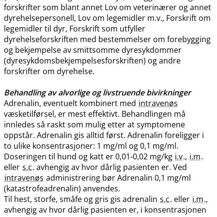
forskrifter som blant annet Lov om veterinærer og annet
dyrehelsepersonell, Lov om legemidler m.v., Forskrift om
legemidler til dyr, Forskrift som utfyller
dyrehelseforskriften med bestemmelser om forebygging
og bekjempelse av smittsomme dyresykdommer
(dyresykdomsbekjempelsesforskriften) og andre
forskrifter om dyrehelse.
Behandling av alvorlige og livstruende bivirkninger
Adrenalin, eventuelt kombinert med
intravenøs
væsketilførsel, er mest effektivt. Behandlingen må
innledes så raskt som mulig etter at symptomene
oppstår. Adrenalin gis alltid først. Adrenalin foreligger i
to ulike konsentrasjoner: 1 mg/ml og 0,1 mg​/​ml.
Doseringen til hund og katt er 0,01-0,02 mg/kg
i.v
.,
i.m
.
eller
s.c
. avhengig av hvor dårlig pasienten er. Ved
intravenøs
administrering bør Adrenalin 0,1 mg/ml
(katastrofeadrenalin) anvendes.
Til hest, storfe, småfe og gris gis adrenalin
s.c
. eller
i.m
.,
avhengig av hvor dårlig pasienten er, i konsentrasjonen