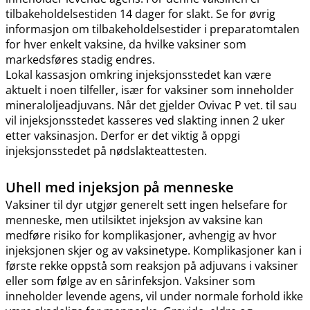
tilbakeholdelsestiden 14 dager for slakt. Se for øvrig
informasjon om tilbakeholdelsestider i preparatomtalen
for hver enkelt vaksine, da hvilke vaksiner som
markedsføres stadig endres.
Lokal kassasjon omkring injeksjonsstedet kan være
aktuelt i noen tilfeller, især for vaksiner som inneholder
mineraloljeadjuvans. Når det gjelder Ovivac P vet. til sau
vil injeksjonsstedet kasseres ved slakting innen 2 uker
etter vaksinasjon. Derfor er det viktig å oppgi
injeksjonsstedet på nødslakteattesten.
Uhell med injeksjon på menneske
Vaksiner til dyr utgjør generelt sett ingen helsefare for
menneske, men utilsiktet injeksjon av vaksine kan
medføre risiko for komplikasjoner, avhengig av hvor
injeksjonen skjer og av vaksinetype. Komplikasjoner kan i
første rekke oppstå som reaksjon på adjuvans i vaksiner
eller som følge av en sårinfeksjon. Vaksiner som
inneholder levende agens, vil under normale forhold ikke