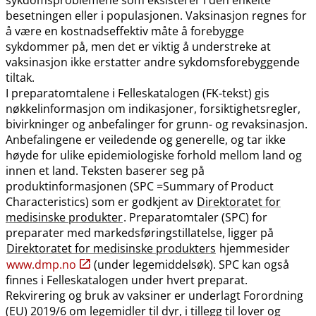
besetningen eller i populasjonen. Vaksinasjon regnes for
å være en kostnadseffektiv måte å forebygge
sykdommer på, men det er viktig å understreke at
vaksinasjon ikke erstatter andre sykdomsforebyggende
tiltak.
I preparatomtalene i Felleskatalogen (FK-tekst) gis
nøkkelinformasjon om indikasjoner, forsiktighetsregler,
bivirkninger og anbefalinger for grunn- og revaksinasjon.
Anbefalingene er veiledende og generelle, og tar ikke
høyde for ulike epidemiologiske forhold mellom land og
innen et land. Teksten baserer seg på
produktinformasjonen (SPC =Summary of Product
Characteristics) som er godkjent av
Direktoratet for
medisinske produkter
. Preparatomtaler (SPC) for
preparater med markedsføringstillatelse, ligger på
Direktoratet for medisinske produkters
hjemmesider
www.dmp.no
(under legemiddelsøk). SPC kan også
finnes i Felleskatalogen under hvert preparat.
Rekvirering og bruk av vaksiner er underlagt Forordning
(EU) 2019/6 om legemidler til dyr, i tillegg til lover og