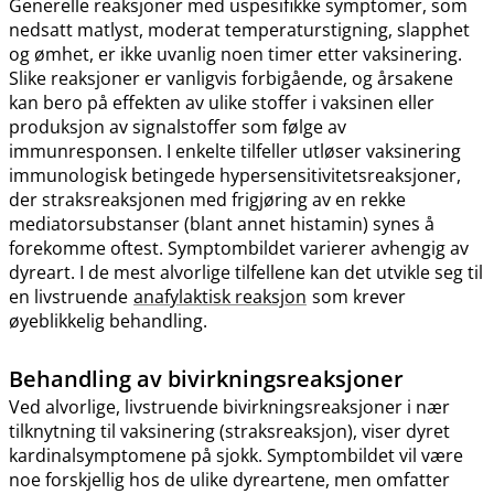
Generelle reaksjoner med uspesifikke symptomer, som
nedsatt matlyst, moderat temperaturstigning, slapphet
og ømhet, er ikke uvanlig noen timer etter vaksinering.
Slike reaksjoner er vanligvis forbigående, og årsakene
kan bero på effekten av ulike stoffer i vaksinen eller
produksjon av signalstoffer som følge av
immunresponsen. I enkelte tilfeller utløser vaksinering
immunologisk betingede hypersensitivitetsreaksjoner,
der straksreaksjonen med frigjøring av en rekke
mediatorsubstanser (blant annet histamin) synes å
forekomme oftest. Symptombildet varierer avhengig av
dyreart. I de mest alvorlige tilfellene kan det utvikle seg til
en livstruende
anafylaktisk reaksjon
som krever
øyeblikkelig behandling.
Behandling av bivirkningsreaksjoner
Ved alvorlige, livstruende bivirkningsreaksjoner i nær
tilknytning til vaksinering (straksreaksjon), viser dyret
kardinalsymptomene på sjokk. Symptombildet vil være
noe forskjellig hos de ulike dyreartene, men omfatter