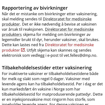
Rapportering av bivirkninger
Når det er mistanke om bivirkninger etter vaksinering,
skal melding sendes til
Direktoratet for medisinske
produkter
. Det er ikke nødvendig å bevise at vaksinen
var årsak til reaksjonen.
Direktoratet for medisinske
produkters
skjema for melding om bivirkninger av
legemidler brukt til dyr, herunder vaksiner, skal brukes.
Dette kan lastes ned fra
Direktoratet for medisinske
produkter
. Utfylt skjema kan skannes og sendes
elektronisk som vedlegg i e-post til vet.felles@dmp.no.
Tilbakeholdelsestider etter vaksinering
For inaktiverte vaksiner er tilbakeholdelsestidene både
for melk og slakt som regel 0 dager. Vaksiner med
levende agens kan ha tilbakeholdelsestid. Per i dag er det
kun markedsført én vaksine i Norge som har
tilbakeholdelsestid for matproduserende pattedyr. Dette
er en injeksjonsvaksine mot ringorm hos storfe, som
inneholder levende agens. For denne vaksinen er