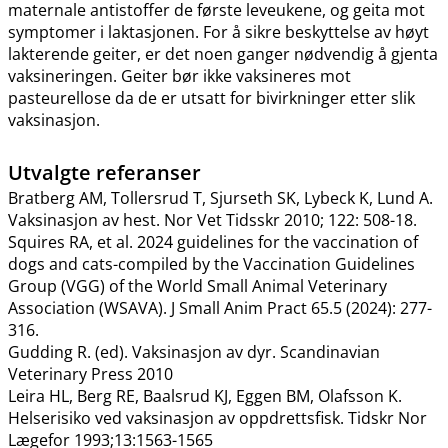
maternale antistoffer de første leveukene, og geita mot
symptomer i laktasjonen. For å sikre beskyttelse av høyt
lakterende geiter, er det noen ganger nødvendig å gjenta
vaksineringen. Geiter bør ikke vaksineres mot
pasteurellose da de er utsatt for bivirkninger etter slik
vaksinasjon.
Utvalgte referanser
Bratberg AM, Tollersrud T, Sjurseth SK, Lybeck K, Lund A.
Vaksinasjon av hest. Nor Vet Tidsskr 2010; 122: 508-18.
Squires RA, et al. 2024 guidelines for the vaccination of
dogs and cats-compiled by the Vaccination Guidelines
Group (VGG) of the World Small Animal Veterinary
Association (WSAVA). J Small Anim Pract 65.5 (2024): 277-
316.
Gudding R. (ed). Vaksinasjon av dyr. Scandinavian
Veterinary Press 2010
Leira HL, Berg RE, Baalsrud KJ, Eggen BM, Olafsson K.
Helserisiko ved vaksinasjon av oppdrettsfisk. Tidskr Nor
Lægefor 1993;13:1563-1565