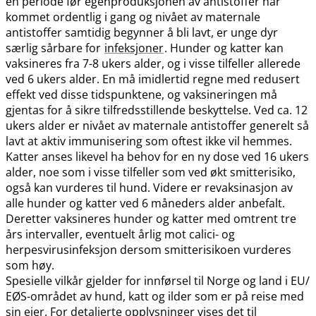
en periode før egenproduksjonen av antistoffer har
kommet ordentlig i gang og nivået av maternale
antistoffer samtidig begynner å bli lavt, er unge dyr
særlig sårbare for
infeksjoner
. Hunder og katter kan
vaksineres fra 7-8 ukers alder, og i visse tilfeller allerede
ved 6 ukers alder. En må imidlertid regne med redusert
effekt ved disse tidspunktene, og vaksineringen må
gjentas for å sikre tilfredsstillende beskyttelse. Ved ca. 12
ukers alder er nivået av maternale antistoffer generelt så
lavt at aktiv immunisering som oftest ikke vil hemmes.
Katter anses likevel ha behov for en ny dose ved 16 ukers
alder, noe som i visse tilfeller som ved økt smitterisiko,
også kan vurderes til hund. Videre er revaksinasjon av
alle hunder og katter ved 6 måneders alder anbefalt.
Deretter vaksineres hunder og katter med omtrent tre
års intervaller, eventuelt årlig mot calici- og
herpesvirusinfeksjon dersom smitterisikoen vurderes
som høy.
Spesielle vilkår gjelder for innførsel til Norge og land i EU​/​
EØS-området av hund, katt og ilder som er på reise med
sin eier. For detaljerte opplysninger vises det til