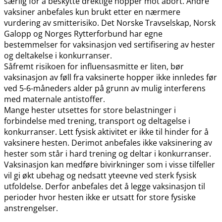
særlig for å beskytte drektige hopper mot abort. Andre
vaksiner anbefales kun brukt etter en nærmere
vurdering av smitterisiko. Det Norske Travselskap, Norsk
Galopp og Norges Rytterforbund har egne
bestemmelser for vaksinasjon ved sertifisering av hester
og deltakelse i konkurranser.
Såfremt risikoen for influensasmitte er liten, bør
vaksinasjon av føll fra vaksinerte hopper ikke innledes før
ved 5-6-måneders alder på grunn av mulig interferens
med maternale antistoffer.
Mange hester utsettes for store belastninger i
forbindelse med trening, transport og deltagelse i
konkurranser. Lett fysisk aktivitet er ikke til hinder for å
vaksinere hesten. Derimot anbefales ikke vaksinering av
hester som står i hard trening og deltar i konkurranser.
Vaksinasjon kan medføre bivirkninger som i visse tilfeller
vil gi økt ubehag og nedsatt yteevne ved sterk fysisk
utfoldelse. Derfor anbefales det å legge vaksinasjon til
perioder hvor hesten ikke er utsatt for store fysiske
anstrengelser.