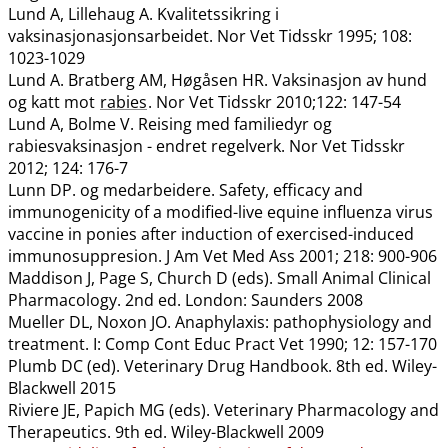
Lund A, Lillehaug A. Kvalitetssikring i
vaksinasjonasjonsarbeidet. Nor Vet Tidsskr 1995; 108:
1023-1029
Lund A. Bratberg AM, Høgåsen HR. Vaksinasjon av hund
og katt mot
rabies
. Nor Vet Tidsskr 2010;122: 147-54
Lund A, Bolme V. Reising med familiedyr og
rabiesvaksinasjon - endret regelverk. Nor Vet Tidsskr
2012; 124: 176-7
Lunn DP. og medarbeidere. Safety, efficacy and
immunogenicity of a modified-live equine influenza virus
vaccine in ponies after induction of exercised-induced
immunosuppresion. J Am Vet Med Ass 2001; 218: 900-906
Maddison J, Page S, Church D (eds). Small Animal Clinical
Pharmacology. 2nd ed. London: Saunders 2008
Mueller DL, Noxon JO. Anaphylaxis: pathophysiology and
treatment. I: Comp Cont Educ Pract Vet 1990; 12: 157-170
Plumb DC (ed). Veterinary Drug Handbook. 8th ed. Wiley-
Blackwell 2015
Riviere JE, Papich MG (eds). Veterinary Pharmacology and
Therapeutics. 9th ed. Wiley-Blackwell 2009