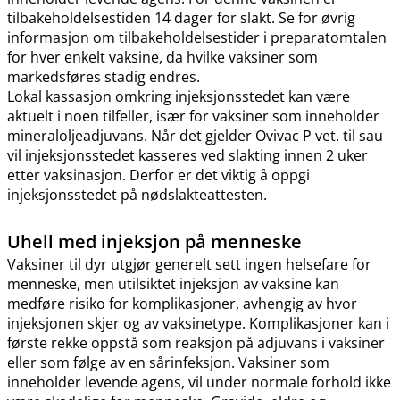
tilbakeholdelsestiden 14 dager for slakt. Se for øvrig
informasjon om tilbakeholdelsestider i preparatomtalen
for hver enkelt vaksine, da hvilke vaksiner som
markedsføres stadig endres.
Lokal kassasjon omkring injeksjonsstedet kan være
aktuelt i noen tilfeller, især for vaksiner som inneholder
mineraloljeadjuvans. Når det gjelder Ovivac P vet. til sau
vil injeksjonsstedet kasseres ved slakting innen 2 uker
etter vaksinasjon. Derfor er det viktig å oppgi
injeksjonsstedet på nødslakteattesten.
Uhell med injeksjon på menneske
Vaksiner til dyr utgjør generelt sett ingen helsefare for
menneske, men utilsiktet injeksjon av vaksine kan
medføre risiko for komplikasjoner, avhengig av hvor
injeksjonen skjer og av vaksinetype. Komplikasjoner kan i
første rekke oppstå som reaksjon på adjuvans i vaksiner
eller som følge av en sårinfeksjon. Vaksiner som
inneholder levende agens, vil under normale forhold ikke