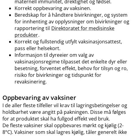
maternell immunitet, drektighet og fødsel.
Korrekt oppbevaring av vaksinen.
Beredskap for å håndtere bivirkninger, og system
for innhenting av opplysninger om bivirkninger og
rapportering til
Direktoratet for medisinske
produkter
.
Korrekt og fullstendig utfylt vaksinasjonsattest,
pass eller helsekort.
Informasjon til dyreeier om valg av
vaksinasjonsregime tilpasset det enkelte dyr eller
besetning, forventet effekt, behov for tilsyn og ro,
risiko for bivirkninger og tidspunkt for
revaksinering.
Oppbevaring av vaksiner
I de aller fleste tilfeller vil krav til lagringsbetingelser og
holdbarhet være angitt på pakningen. Disse må følges
for at produktet skal ha fullgod effekt ved bruk.
De fleste vaksiner skal oppbevares mørkt og kjølig (2-
8°C). Vaksiner som skal lagres kjølig, tåler generelt ikke