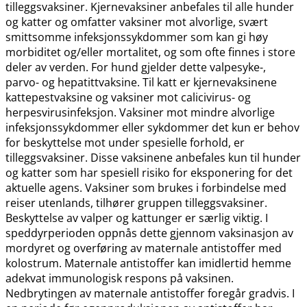
tilleggsvaksiner. Kjernevaksiner anbefales til alle hunder
og katter og omfatter vaksiner mot alvorlige, svært
smittsomme infeksjonssykdommer som kan gi høy
morbiditet og​/​eller mortalitet, og som ofte finnes i store
deler av verden. For hund gjelder dette valpesyke-,
parvo- og hepatittvaksine. Til katt er kjernevaksinene
kattepestvaksine og vaksiner mot calicivirus- og
herpesvirusinfeksjon. Vaksiner mot mindre alvorlige
infeksjonssykdommer eller sykdommer det kun er behov
for beskyttelse mot under spesielle forhold, er
tilleggsvaksiner. Disse vaksinene anbefales kun til hunder
og katter som har spesiell risiko for eksponering for det
aktuelle agens. Vaksiner som brukes i forbindelse med
reiser utenlands, tilhører gruppen tilleggsvaksiner.
Beskyttelse av valper og kattunger er særlig viktig. I
speddyrperioden oppnås dette gjennom vaksinasjon av
mordyret og overføring av maternale antistoffer med
kolostrum. Maternale antistoffer kan imidlertid hemme
adekvat immunologisk respons på vaksinen.
Nedbrytingen av maternale antistoffer foregår gradvis. I