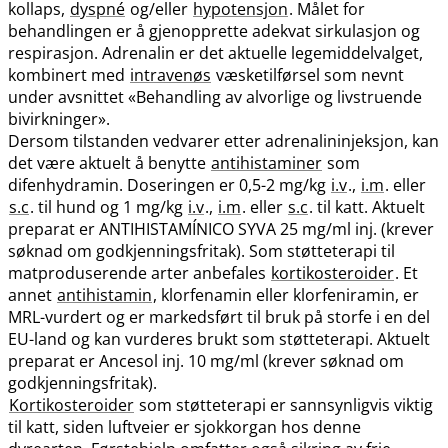
kollaps,
dyspné
og​/​eller
hypotensjon
. Målet for
behandlingen er å gjenopprette adekvat sirkulasjon og
respirasjon. Adrenalin er det aktuelle legemiddelvalget,
kombinert med
intravenøs
væsketilførsel som nevnt
under avsnittet «Behandling av alvorlige og livstruende
bivirkninger».
Dersom tilstanden vedvarer etter adrenalininjeksjon, kan
det være aktuelt å benytte
antihistaminer
som
difenhydramin. Doseringen er 0,5-2 mg/kg
i.v
.,
i.m
. eller
s.c
. til hund og 1 mg/kg
i.v
.,
i.m
. eller
s.c
. til katt. Aktuelt
preparat er ANTIHISTAMÍNICO SYVA 25 mg/ml inj. (krever
søknad om godkjenningsfritak). Som støtteterapi til
matproduserende arter anbefales
kortikosteroider
. Et
annet
antihistamin
, klorfenamin eller klorfeniramin, er
MRL-vurdert og er markedsført til bruk på storfe i en del
EU-land og kan vurderes brukt som støtteterapi. Aktuelt
preparat er Ancesol inj. 10 mg/ml (krever søknad om
godkjenningsfritak).
Kortikosteroider
som støtteterapi er sannsynligvis viktig
til katt, siden luftveier er sjokkorgan hos denne