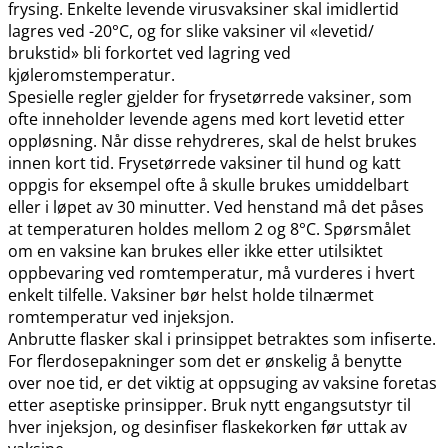
frysing. Enkelte levende virusvaksiner skal imidlertid
lagres ved -20°C, og for slike vaksiner vil «levetid​/​
brukstid» bli forkortet ved lagring ved
kjøleromstemperatur.
Spesielle regler gjelder for frysetørrede vaksiner, som
ofte inneholder levende agens med kort levetid etter
oppløsning. Når disse rehydreres, skal de helst brukes
innen kort tid. Frysetørrede vaksiner til hund og katt
oppgis for eksempel ofte å skulle brukes umiddelbart
eller i løpet av 30 minutter. Ved henstand må det påses
at temperaturen holdes mellom 2 og 8°C. Spørsmålet
om en vaksine kan brukes eller ikke etter utilsiktet
oppbevaring ved romtemperatur, må vurderes i hvert
enkelt tilfelle. Vaksiner bør helst holde tilnærmet
romtemperatur ved injeksjon.
Anbrutte flasker skal i prinsippet betraktes som infiserte.
For flerdosepakninger som det er ønskelig å benytte
over noe tid, er det viktig at oppsuging av vaksine foretas
etter aseptiske prinsipper. Bruk nytt engangsutstyr til
hver injeksjon, og desinfiser flaskekorken før uttak av