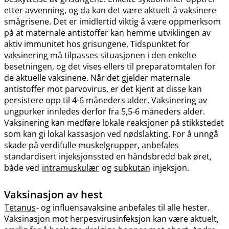
etter avvenning, og da kan det være aktuelt å vaksinere
smågrisene. Det er imidlertid viktig å være oppmerksom
på at maternale antistoffer kan hemme utviklingen av
aktiv immunitet hos grisungene. Tidspunktet for
vaksinering må tilpasses situasjonen i den enkelte
besetningen, og det vises ellers til preparatomtalen for
de aktuelle vaksinene. Når det gjelder maternale
antistoffer mot parvovirus, er det kjent at disse kan
persistere opp til 4-6 måneders alder. Vaksinering av
ungpurker innledes derfor fra 5,5-6 måneders alder.
Vaksinering kan medføre lokale reaksjoner på stikkstedet
som kan gi lokal kassasjon ved nødslakting. For å unngå
skade på verdifulle muskelgrupper, anbefales
standardisert injeksjonssted en håndsbredd bak øret,
både ved
intramuskulær
og
subkutan
injeksjon.
Vaksinasjon av hest
Tetanus
- og influensavaksine anbefales til alle hester.
Vaksinasjon mot herpesvirusinfeksjon kan være aktuelt,