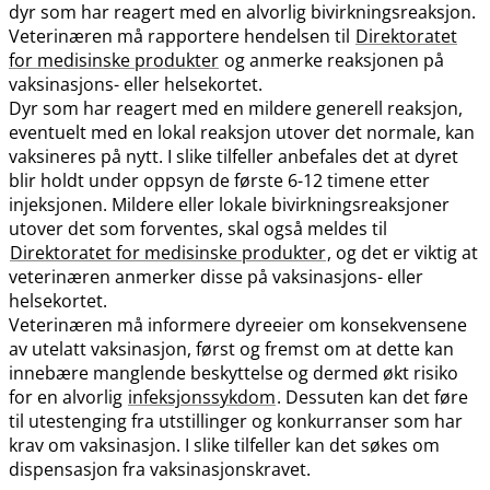
dyr som har reagert med en alvorlig bivirkningsreaksjon.
Veterinæren må rapportere hendelsen til
Direktoratet
for medisinske produkter
og anmerke reaksjonen på
vaksinasjons- eller helsekortet.
Dyr som har reagert med en mildere generell reaksjon,
eventuelt med en lokal reaksjon utover det normale, kan
vaksineres på nytt. I slike tilfeller anbefales det at dyret
blir holdt under oppsyn de første 6-12 timene etter
injeksjonen. Mildere eller lokale bivirkningsreaksjoner
utover det som forventes, skal også meldes til
Direktoratet for medisinske produkter
, og det er viktig at
veterinæren anmerker disse på vaksinasjons- eller
helsekortet.
Veterinæren må informere dyreeier om konsekvensene
av utelatt vaksinasjon, først og fremst om at dette kan
innebære manglende beskyttelse og dermed økt risiko
for en alvorlig
infeksjonssykdom
. Dessuten kan det føre
til utestenging fra utstillinger og konkurranser som har
krav om vaksinasjon. I slike tilfeller kan det søkes om
dispensasjon fra vaksinasjonskravet.