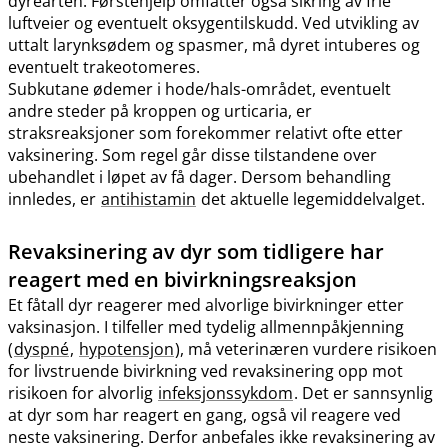
dyrearten. Førstehjelp omfatter også sikring av frie
luftveier og eventuelt oksygentilskudd. Ved utvikling av
uttalt larynksødem og spasmer, må dyret intuberes og
eventuelt trakeotomeres.
Subkutane ødemer i hode​/​hals-området, eventuelt
andre steder på kroppen og urticaria, er
straksreaksjoner som forekommer relativt ofte etter
vaksinering. Som regel går disse tilstandene over
ubehandlet i løpet av få dager. Dersom behandling
innledes, er
antihistamin
det aktuelle legemiddelvalget.
Revaksinering av dyr som tidligere har
reagert med en bivirkningsreaksjon
Et fåtall dyr reagerer med alvorlige bivirkninger etter
vaksinasjon. I tilfeller med tydelig allmennpåkjenning
(
dyspné
,
hypotensjon
), må veterinæren vurdere risikoen
for livstruende bivirkning ved revaksinering opp mot
risikoen for alvorlig
infeksjonssykdom
. Det er sannsynlig
at dyr som har reagert en gang, også vil reagere ved
neste vaksinering. Derfor anbefales ikke revaksinering av