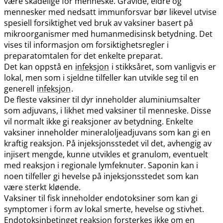
være skadelige for menneske. Gravide, eldre og
mennesker med nedsatt immunforsvar bør likevel utvise
spesiell forsiktighet ved bruk av vaksiner basert på
mikroorganismer med humanmedisinsk betydning. Det
vises til informasjon om forsiktighetsregler i
preparatomtalen for det enkelte preparat.
Det kan oppstå en
infeksjon
i stikksåret, som vanligvis er
lokal, men som i sjeldne tilfeller kan utvikle seg til en
generell
infeksjon
.
De fleste vaksiner til dyr inneholder aluminiumsalter
som adjuvans, i likhet med vaksiner til menneske. Disse
vil normalt ikke gi reaksjoner av betydning. Enkelte
vaksiner inneholder mineraloljeadjuvans som kan gi en
kraftig reaksjon. På injeksjonsstedet vil det, avhengig av
injisert mengde, kunne utvikles et granulom, eventuelt
med reaksjon i regionale lymfeknuter. Saponin kan i
noen tilfeller gi hevelse på injeksjonsstedet som kan
være sterkt kløende.
Vaksiner til fisk inneholder endotoksiner som kan gi
symptomer i form av lokal smerte, hevelse og stivhet.
Endotoksinbetinget reaksjon forsterkes ikke om en