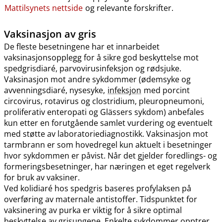
Mattilsynets nettside
og relevante forskrifter.
Vaksinasjon av gris
De fleste besetningene har et innarbeidet
vaksinasjonsopplegg for å sikre god beskyttelse mot
spedgrisdiaré, parvovirusinfeksjon og rødsjuke.
Vaksinasjon mot andre sykdommer (ødemsyke og
avvenningsdiaré, nysesyke,
infeksjon
med porcint
circovirus, rotavirus og clostridium, pleuropneumoni,
proliferativ enteropati og Glässers sykdom) anbefales
kun etter en forutgående samlet vurdering og eventuelt
med støtte av laboratoriediagnostikk. Vaksinasjon mot
tarmbrann er som hovedregel kun aktuelt i besetninger
hvor sykdommen er påvist. Når det gjelder foredlings- og
formeringsbesetninger, har næringen et eget regelverk
for bruk av vaksiner.
Ved kolidiaré hos spedgris baseres profylaksen på
overføring av maternale antistoffer. Tidspunktet for
vaksinering av purka er viktig for å sikre optimal
beskyttelse av grisungene. Enkelte sykdommer opptrer