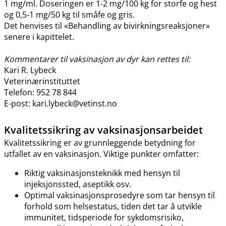
1 mg​/​ml. Doseringen er 1-2 mg/100 kg for storfe og hest
og 0,5-1 mg/50 kg til småfe og gris.
Det henvises til «Behandling av bivirkningsreaksjoner»
senere i kapittelet.
Kommentarer til vaksinasjon av dyr kan rettes til:
Kari R. Lybeck
Veterinærinstituttet
Telefon: 952 78 844
E-post: kari.lybeck@vetinst.no
Kvalitetssikring av vaksinasjonsarbeidet
Kvalitetssikring er av grunnleggende betydning for
utfallet av en vaksinasjon. Viktige punkter omfatter:
Riktig vaksinasjonsteknikk med hensyn til
injeksjonssted, aseptikk osv.
Optimal vaksinasjonsprosedyre som tar hensyn til
forhold som helsestatus, tiden det tar å utvikle
immunitet, tidsperiode for sykdomsrisiko,