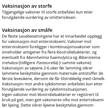
Vaksinasjon av storfe
Tilgjengelige vaksiner til storfe anbefales kun etter
forutgående vurdering av smitterisikoen.
Vaksinasjon av småfe
De fleste sauebesetningene har et innarbeidet opplegg
for vaksinasjon mot enterotoksemi. Vaksiner mot
enterotoksemi foreligger i kombinasjonsvaksiner som
inneholder antigener fra flere klostridiebakterier, og
eventuelt fra
Mannheimia haemolytica
og
Bibersteinia
trehalosi
(tidligere
Pasteurella
) (i samme vaksine).
Vaksinasjon av søyene 2-6 uker før lamming sikrer
lammene beskyttelse gjennom maternale antistoffer de
første leveukene, dersom de får tilstrekkelig med råmelk.
Vaksinasjon mot andre sykdommer anbefales kun etter
forutgående vurdering av sykdomssituasjonen.
Ingen vaksiner mot klostridiebakterier er registrert til
bruk på geit, men geit vaksineres ofte mot entertoksemi
før kjeing. Dette sikrer kjeene beskyttelse gjennom