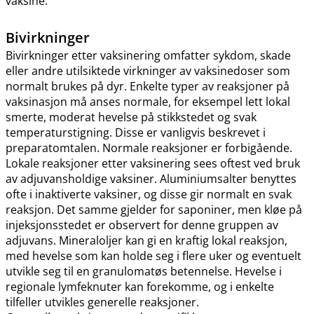
vaksine.
Bivirkninger
Bivirkninger etter vaksinering omfatter sykdom, skade
eller andre utilsiktede virkninger av vaksinedoser som
normalt brukes på dyr. Enkelte typer av reaksjoner på
vaksinasjon må anses normale, for eksempel lett lokal
smerte, moderat hevelse på stikkstedet og svak
temperaturstigning. Disse er vanligvis beskrevet i
preparatomtalen. Normale reaksjoner er forbigående.
Lokale reaksjoner etter vaksinering sees oftest ved bruk
av adjuvansholdige vaksiner. Aluminiumsalter benyttes
ofte i inaktiverte vaksiner, og disse gir normalt en svak
reaksjon. Det samme gjelder for saponiner, men kløe på
injeksjonsstedet er observert for denne gruppen av
adjuvans. Mineraloljer kan gi en kraftig lokal reaksjon,
med hevelse som kan holde seg i flere uker og eventuelt
utvikle seg til en granulomatøs betennelse. Hevelse i
regionale lymfeknuter kan forekomme, og i enkelte
tilfeller utvikles generelle reaksjoner.