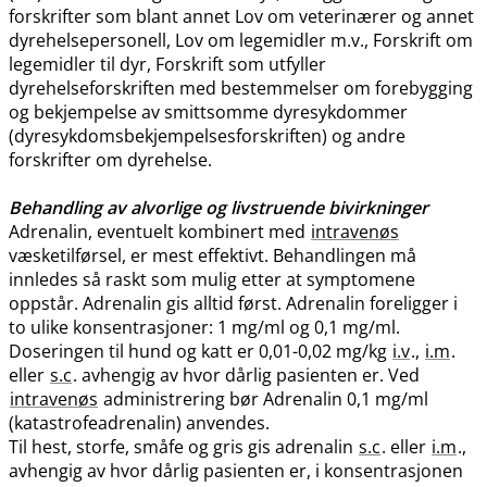
forskrifter som blant annet Lov om veterinærer og annet
dyrehelsepersonell, Lov om legemidler m.v., Forskrift om
legemidler til dyr, Forskrift som utfyller
dyrehelseforskriften med bestemmelser om forebygging
og bekjempelse av smittsomme dyresykdommer
(dyresykdomsbekjempelsesforskriften) og andre
forskrifter om dyrehelse.
Behandling av alvorlige og livstruende bivirkninger
Adrenalin, eventuelt kombinert med
intravenøs
væsketilførsel, er mest effektivt. Behandlingen må
innledes så raskt som mulig etter at symptomene
oppstår. Adrenalin gis alltid først. Adrenalin foreligger i
to ulike konsentrasjoner: 1 mg/ml og 0,1 mg​/​ml.
Doseringen til hund og katt er 0,01-0,02 mg/kg
i.v
.,
i.m
.
eller
s.c
. avhengig av hvor dårlig pasienten er. Ved
intravenøs
administrering bør Adrenalin 0,1 mg/ml
(katastrofeadrenalin) anvendes.
Til hest, storfe, småfe og gris gis adrenalin
s.c
. eller
i.m
.,
avhengig av hvor dårlig pasienten er, i konsentrasjonen