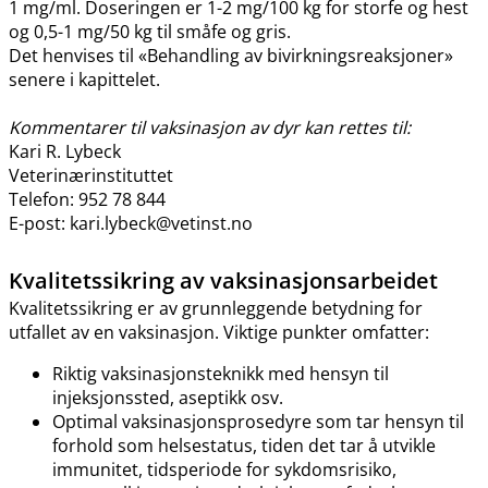
1 mg​/​ml. Doseringen er 1-2 mg/100 kg for storfe og hest
og 0,5-1 mg/50 kg til småfe og gris.
Det henvises til «Behandling av bivirkningsreaksjoner»
senere i kapittelet.
Kommentarer til vaksinasjon av dyr kan rettes til:
Kari R. Lybeck
Veterinærinstituttet
Telefon: 952 78 844
E-post: kari.lybeck@vetinst.no
Kvalitetssikring av vaksinasjonsarbeidet
Kvalitetssikring er av grunnleggende betydning for
utfallet av en vaksinasjon. Viktige punkter omfatter:
Riktig vaksinasjonsteknikk med hensyn til
injeksjonssted, aseptikk osv.
Optimal vaksinasjonsprosedyre som tar hensyn til
forhold som helsestatus, tiden det tar å utvikle
immunitet, tidsperiode for sykdomsrisiko,