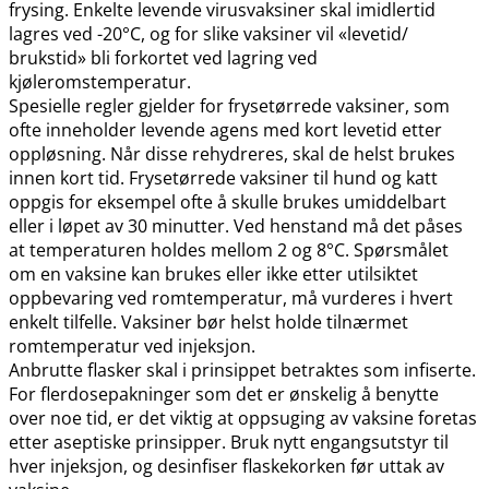
frysing. Enkelte levende virusvaksiner skal imidlertid
lagres ved -20°C, og for slike vaksiner vil «levetid​/​
brukstid» bli forkortet ved lagring ved
kjøleromstemperatur.
Spesielle regler gjelder for frysetørrede vaksiner, som
ofte inneholder levende agens med kort levetid etter
oppløsning. Når disse rehydreres, skal de helst brukes
innen kort tid. Frysetørrede vaksiner til hund og katt
oppgis for eksempel ofte å skulle brukes umiddelbart
eller i løpet av 30 minutter. Ved henstand må det påses
at temperaturen holdes mellom 2 og 8°C. Spørsmålet
om en vaksine kan brukes eller ikke etter utilsiktet
oppbevaring ved romtemperatur, må vurderes i hvert
enkelt tilfelle. Vaksiner bør helst holde tilnærmet
romtemperatur ved injeksjon.
Anbrutte flasker skal i prinsippet betraktes som infiserte.
For flerdosepakninger som det er ønskelig å benytte
over noe tid, er det viktig at oppsuging av vaksine foretas
etter aseptiske prinsipper. Bruk nytt engangsutstyr til
hver injeksjon, og desinfiser flaskekorken før uttak av