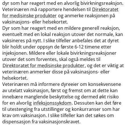
dyr som har reagert med en alvorlig bivirkningsreaksjon.
Veterinæren må rapportere hendelsen til
Direktoratet
for medisinske produkter
og anmerke reaksjonen på
vaksinasjons- eller helsekortet.
Dyr som har reagert med en mildere generell reaksjon,
eventuelt med en lokal reaksjon utover det normale, kan
vaksineres på nytt. I slike tilfeller anbefales det at dyret
blir holdt under oppsyn de første 6-12 timene etter
injeksjonen. Mildere eller lokale bivirkningsreaksjoner
utover det som forventes, skal også meldes til
Direktoratet for medisinske produkter
, og det er viktig at
veterinæren anmerker disse på vaksinasjons- eller
helsekortet.
Veterinæren må informere dyreeier om konsekvensene
av utelatt vaksinasjon, først og fremst om at dette kan
innebære manglende beskyttelse og dermed økt risiko
for en alvorlig
infeksjonssykdom
. Dessuten kan det føre
til utestenging fra utstillinger og konkurranser som har
krav om vaksinasjon. I slike tilfeller kan det søkes om
dispensasjon fra vaksinasjonskravet.