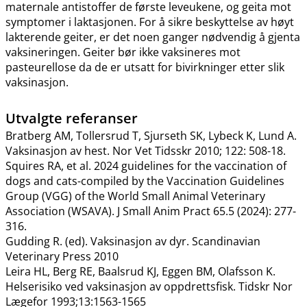
maternale antistoffer de første leveukene, og geita mot
symptomer i laktasjonen. For å sikre beskyttelse av høyt
lakterende geiter, er det noen ganger nødvendig å gjenta
vaksineringen. Geiter bør ikke vaksineres mot
pasteurellose da de er utsatt for bivirkninger etter slik
vaksinasjon.
Utvalgte referanser
Bratberg AM, Tollersrud T, Sjurseth SK, Lybeck K, Lund A.
Vaksinasjon av hest. Nor Vet Tidsskr 2010; 122: 508-18.
Squires RA, et al. 2024 guidelines for the vaccination of
dogs and cats-compiled by the Vaccination Guidelines
Group (VGG) of the World Small Animal Veterinary
Association (WSAVA). J Small Anim Pract 65.5 (2024): 277-
316.
Gudding R. (ed). Vaksinasjon av dyr. Scandinavian
Veterinary Press 2010
Leira HL, Berg RE, Baalsrud KJ, Eggen BM, Olafsson K.
Helserisiko ved vaksinasjon av oppdrettsfisk. Tidskr Nor
Lægefor 1993;13:1563-1565