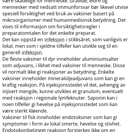
være skadelige for menneske. Gravide, eldre og
mennesker med nedsatt immunforsvar bør likevel utvise
spesiell forsiktighet ved bruk av vaksiner basert på
mikroorganismer med humanmedisinsk betydning. Det
vises til informasjon om forsiktighetsregler i
preparatomtalen for det enkelte preparat.
Det kan oppstå en
infeksjon
i stikksåret, som vanligvis er
lokal, men som i sjeldne tilfeller kan utvikle seg til en
generell
infeksjon
.
De fleste vaksiner til dyr inneholder aluminiumsalter
som adjuvans, i likhet med vaksiner til menneske. Disse
vil normalt ikke gi reaksjoner av betydning. Enkelte
vaksiner inneholder mineraloljeadjuvans som kan gi en
kraftig reaksjon. På injeksjonsstedet vil det, avhengig av
injisert mengde, kunne utvikles et granulom, eventuelt
med reaksjon i regionale lymfeknuter. Saponin kan i
noen tilfeller gi hevelse på injeksjonsstedet som kan
være sterkt kløende.
Vaksiner til fisk inneholder endotoksiner som kan gi
symptomer i form av lokal smerte, hevelse og stivhet.
Endotoksinbetinget reaksjon forsterkes ikke om en