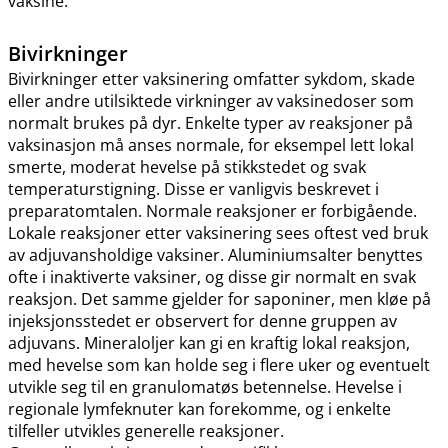
vaksine.
Bivirkninger
Bivirkninger etter vaksinering omfatter sykdom, skade
eller andre utilsiktede virkninger av vaksinedoser som
normalt brukes på dyr. Enkelte typer av reaksjoner på
vaksinasjon må anses normale, for eksempel lett lokal
smerte, moderat hevelse på stikkstedet og svak
temperaturstigning. Disse er vanligvis beskrevet i
preparatomtalen. Normale reaksjoner er forbigående.
Lokale reaksjoner etter vaksinering sees oftest ved bruk
av adjuvansholdige vaksiner. Aluminiumsalter benyttes
ofte i inaktiverte vaksiner, og disse gir normalt en svak
reaksjon. Det samme gjelder for saponiner, men kløe på
injeksjonsstedet er observert for denne gruppen av
adjuvans. Mineraloljer kan gi en kraftig lokal reaksjon,
med hevelse som kan holde seg i flere uker og eventuelt
utvikle seg til en granulomatøs betennelse. Hevelse i
regionale lymfeknuter kan forekomme, og i enkelte
tilfeller utvikles generelle reaksjoner.