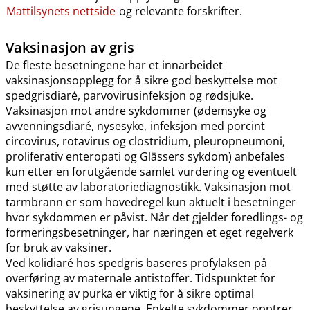
Mattilsynets nettside
og relevante forskrifter.
Vaksinasjon av gris
De fleste besetningene har et innarbeidet
vaksinasjonsopplegg for å sikre god beskyttelse mot
spedgrisdiaré, parvovirusinfeksjon og rødsjuke.
Vaksinasjon mot andre sykdommer (ødemsyke og
avvenningsdiaré, nysesyke,
infeksjon
med porcint
circovirus, rotavirus og clostridium, pleuropneumoni,
proliferativ enteropati og Glässers sykdom) anbefales
kun etter en forutgående samlet vurdering og eventuelt
med støtte av laboratoriediagnostikk. Vaksinasjon mot
tarmbrann er som hovedregel kun aktuelt i besetninger
hvor sykdommen er påvist. Når det gjelder foredlings- og
formeringsbesetninger, har næringen et eget regelverk
for bruk av vaksiner.
Ved kolidiaré hos spedgris baseres profylaksen på
overføring av maternale antistoffer. Tidspunktet for
vaksinering av purka er viktig for å sikre optimal
beskyttelse av grisungene. Enkelte sykdommer opptrer