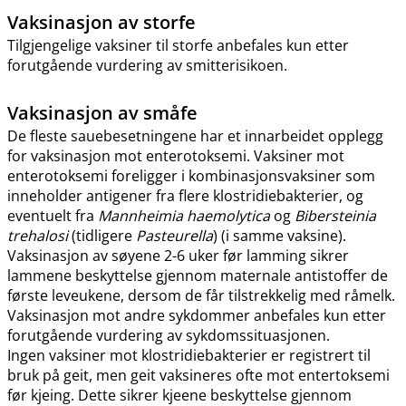
Vaksinasjon av storfe
Tilgjengelige vaksiner til storfe anbefales kun etter
forutgående vurdering av smitterisikoen.
Vaksinasjon av småfe
De fleste sauebesetningene har et innarbeidet opplegg
for vaksinasjon mot enterotoksemi. Vaksiner mot
enterotoksemi foreligger i kombinasjonsvaksiner som
inneholder antigener fra flere klostridiebakterier, og
eventuelt fra
Mannheimia haemolytica
og
Bibersteinia
trehalosi
(tidligere
Pasteurella
) (i samme vaksine).
Vaksinasjon av søyene 2-6 uker før lamming sikrer
lammene beskyttelse gjennom maternale antistoffer de
første leveukene, dersom de får tilstrekkelig med råmelk.
Vaksinasjon mot andre sykdommer anbefales kun etter
forutgående vurdering av sykdomssituasjonen.
Ingen vaksiner mot klostridiebakterier er registrert til
bruk på geit, men geit vaksineres ofte mot entertoksemi
før kjeing. Dette sikrer kjeene beskyttelse gjennom