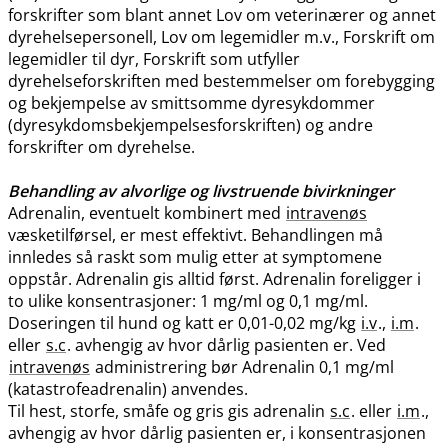
forskrifter som blant annet Lov om veterinærer og annet
dyrehelsepersonell, Lov om legemidler m.v., Forskrift om
legemidler til dyr, Forskrift som utfyller
dyrehelseforskriften med bestemmelser om forebygging
og bekjempelse av smittsomme dyresykdommer
(dyresykdomsbekjempelsesforskriften) og andre
forskrifter om dyrehelse.
Behandling av alvorlige og livstruende bivirkninger
Adrenalin, eventuelt kombinert med
intravenøs
væsketilførsel, er mest effektivt. Behandlingen må
innledes så raskt som mulig etter at symptomene
oppstår. Adrenalin gis alltid først. Adrenalin foreligger i
to ulike konsentrasjoner: 1 mg/ml og 0,1 mg​/​ml.
Doseringen til hund og katt er 0,01-0,02 mg/kg
i.v
.,
i.m
.
eller
s.c
. avhengig av hvor dårlig pasienten er. Ved
intravenøs
administrering bør Adrenalin 0,1 mg/ml
(katastrofeadrenalin) anvendes.
Til hest, storfe, småfe og gris gis adrenalin
s.c
. eller
i.m
.,
avhengig av hvor dårlig pasienten er, i konsentrasjonen