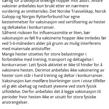
særlig for å beskytte drektige hopper mot abort. Andre
vaksiner anbefales kun brukt etter en nærmere
vurdering av smitterisiko. Det Norske Travselskap, Norsk
Galopp og Norges Rytterforbund har egne
bestemmelser for vaksinasjon ved sertifisering av hester
og deltakelse i konkurranser.
Såfremt risikoen for influensasmitte er liten, bør
vaksinasjon av føll fra vaksinerte hopper ikke innledes før
ved 5-6-måneders alder på grunn av mulig interferens
med maternale antistoffer.
Mange hester utsettes for store belastninger i
forbindelse med trening, transport og deltagelse i
konkurranser. Lett fysisk aktivitet er ikke til hinder for å
vaksinere hesten. Derimot anbefales ikke vaksinering av
hester som står i hard trening og deltar i konkurranser.
Vaksinasjon kan medføre bivirkninger som i visse tilfeller
vil gi økt ubehag og nedsatt yteevne ved sterk fysisk
utfoldelse. Derfor anbefales det å legge vaksinasjon til
perioder hvor hesten ikke er utsatt for store fysiske
anstrengelser.