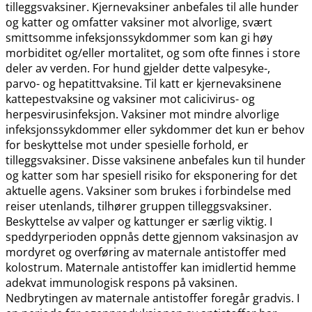
tilleggsvaksiner. Kjernevaksiner anbefales til alle hunder
og katter og omfatter vaksiner mot alvorlige, svært
smittsomme infeksjonssykdommer som kan gi høy
morbiditet og​/​eller mortalitet, og som ofte finnes i store
deler av verden. For hund gjelder dette valpesyke-,
parvo- og hepatittvaksine. Til katt er kjernevaksinene
kattepestvaksine og vaksiner mot calicivirus- og
herpesvirusinfeksjon. Vaksiner mot mindre alvorlige
infeksjonssykdommer eller sykdommer det kun er behov
for beskyttelse mot under spesielle forhold, er
tilleggsvaksiner. Disse vaksinene anbefales kun til hunder
og katter som har spesiell risiko for eksponering for det
aktuelle agens. Vaksiner som brukes i forbindelse med
reiser utenlands, tilhører gruppen tilleggsvaksiner.
Beskyttelse av valper og kattunger er særlig viktig. I
speddyrperioden oppnås dette gjennom vaksinasjon av
mordyret og overføring av maternale antistoffer med
kolostrum. Maternale antistoffer kan imidlertid hemme
adekvat immunologisk respons på vaksinen.
Nedbrytingen av maternale antistoffer foregår gradvis. I