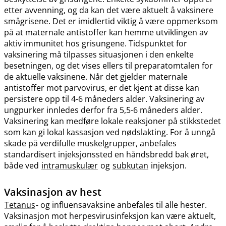
etter avvenning, og da kan det være aktuelt å vaksinere
smågrisene. Det er imidlertid viktig å være oppmerksom
på at maternale antistoffer kan hemme utviklingen av
aktiv immunitet hos grisungene. Tidspunktet for
vaksinering må tilpasses situasjonen i den enkelte
besetningen, og det vises ellers til preparatomtalen for
de aktuelle vaksinene. Når det gjelder maternale
antistoffer mot parvovirus, er det kjent at disse kan
persistere opp til 4-6 måneders alder. Vaksinering av
ungpurker innledes derfor fra 5,5-6 måneders alder.
Vaksinering kan medføre lokale reaksjoner på stikkstedet
som kan gi lokal kassasjon ved nødslakting. For å unngå
skade på verdifulle muskelgrupper, anbefales
standardisert injeksjonssted en håndsbredd bak øret,
både ved
intramuskulær
og
subkutan
injeksjon.
Vaksinasjon av hest
Tetanus
- og influensavaksine anbefales til alle hester.
Vaksinasjon mot herpesvirusinfeksjon kan være aktuelt,