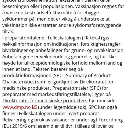
besetningen eller i populasjonen. Vaksinasjon regnes for
å være en kostnadseffektiv måte å forebygge
sykdommer på, men det er viktig å understreke at
vaksinasjon ikke erstatter andre sykdomsforebyggende
tiltak.
I preparatomtalene i Felleskatalogen (FK-tekst) gis
nøkkelinformasjon om indikasjoner, forsiktighetsregler,
bivirkninger og anbefalinger for grunn- og revaksinasjon.
Anbefalingene er veiledende og generelle, og tar ikke
høyde for ulike epidemiologiske forhold mellom land og
innen et land. Teksten baserer seg på
produktinformasjonen (SPC =Summary of Product
Characteristics) som er godkjent av
Direktoratet for
medisinske produkter
. Preparatomtaler (SPC) for
preparater med markedsføringstillatelse, ligger på
Direktoratet for medisinske produkters
hjemmesider
www.dmp.no
(under legemiddelsøk). SPC kan også
finnes i Felleskatalogen under hvert preparat.
Rekvirering og bruk av vaksiner er underlagt Forordning
(EU) 2019/6 om legemidler til dyr, i tillegg til lover og