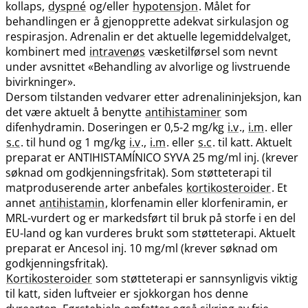
kollaps,
dyspné
og​/​eller
hypotensjon
. Målet for
behandlingen er å gjenopprette adekvat sirkulasjon og
respirasjon. Adrenalin er det aktuelle legemiddelvalget,
kombinert med
intravenøs
væsketilførsel som nevnt
under avsnittet «Behandling av alvorlige og livstruende
bivirkninger».
Dersom tilstanden vedvarer etter adrenalininjeksjon, kan
det være aktuelt å benytte
antihistaminer
som
difenhydramin. Doseringen er 0,5-2 mg/kg
i.v
.,
i.m
. eller
s.c
. til hund og 1 mg/kg
i.v
.,
i.m
. eller
s.c
. til katt. Aktuelt
preparat er ANTIHISTAMÍNICO SYVA 25 mg/ml inj. (krever
søknad om godkjenningsfritak). Som støtteterapi til
matproduserende arter anbefales
kortikosteroider
. Et
annet
antihistamin
, klorfenamin eller klorfeniramin, er
MRL-vurdert og er markedsført til bruk på storfe i en del
EU-land og kan vurderes brukt som støtteterapi. Aktuelt
preparat er Ancesol inj. 10 mg/ml (krever søknad om
godkjenningsfritak).
Kortikosteroider
som støtteterapi er sannsynligvis viktig
til katt, siden luftveier er sjokkorgan hos denne