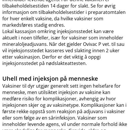
tilbakeholdelsestiden 14 dager for slakt. Se for øvrig
informasjon om tilbakeholdelsestider i preparatomtalen
for hver enkelt vaksine, da hvilke vaksiner som
markedsføres stadig endres.
Lokal kassasjon omkring injeksjonsstedet kan være
aktuelt i noen tilfeller, især for vaksiner som inneholder
mineraloljeadjuvans. Når det gjelder Ovivac P vet. til sau
vil injeksjonsstedet kasseres ved slakting innen 2 uker
etter vaksinasjon. Derfor er det viktig å oppgi
injeksjonsstedet på nødslakteattesten.
Uhell med injeksjon på menneske
Vaksiner til dyr utgjør generelt sett ingen helsefare for
menneske, men utilsiktet injeksjon av vaksine kan
medføre risiko for komplikasjoner, avhengig av hvor
injeksjonen skjer og av vaksinetype. Komplikasjoner kan i
første rekke oppstå som reaksjon på adjuvans i vaksiner
eller som følge av en sårinfeksjon. Vaksiner som
inneholder levende agens, vil under normale forhold ikke