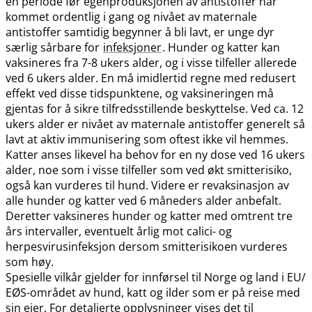
en periode før egenproduksjonen av antistoffer har
kommet ordentlig i gang og nivået av maternale
antistoffer samtidig begynner å bli lavt, er unge dyr
særlig sårbare for
infeksjoner
. Hunder og katter kan
vaksineres fra 7-8 ukers alder, og i visse tilfeller allerede
ved 6 ukers alder. En må imidlertid regne med redusert
effekt ved disse tidspunktene, og vaksineringen må
gjentas for å sikre tilfredsstillende beskyttelse. Ved ca. 12
ukers alder er nivået av maternale antistoffer generelt så
lavt at aktiv immunisering som oftest ikke vil hemmes.
Katter anses likevel ha behov for en ny dose ved 16 ukers
alder, noe som i visse tilfeller som ved økt smitterisiko,
også kan vurderes til hund. Videre er revaksinasjon av
alle hunder og katter ved 6 måneders alder anbefalt.
Deretter vaksineres hunder og katter med omtrent tre
års intervaller, eventuelt årlig mot calici- og
herpesvirusinfeksjon dersom smitterisikoen vurderes
som høy.
Spesielle vilkår gjelder for innførsel til Norge og land i EU​/​
EØS-området av hund, katt og ilder som er på reise med
sin eier. For detaljerte opplysninger vises det til