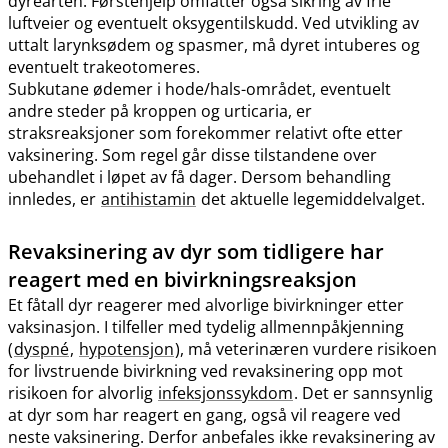
dyrearten. Førstehjelp omfatter også sikring av frie
luftveier og eventuelt oksygentilskudd. Ved utvikling av
uttalt larynksødem og spasmer, må dyret intuberes og
eventuelt trakeotomeres.
Subkutane ødemer i hode​/​hals-området, eventuelt
andre steder på kroppen og urticaria, er
straksreaksjoner som forekommer relativt ofte etter
vaksinering. Som regel går disse tilstandene over
ubehandlet i løpet av få dager. Dersom behandling
innledes, er
antihistamin
det aktuelle legemiddelvalget.
Revaksinering av dyr som tidligere har
reagert med en bivirkningsreaksjon
Et fåtall dyr reagerer med alvorlige bivirkninger etter
vaksinasjon. I tilfeller med tydelig allmennpåkjenning
(
dyspné
,
hypotensjon
), må veterinæren vurdere risikoen
for livstruende bivirkning ved revaksinering opp mot
risikoen for alvorlig
infeksjonssykdom
. Det er sannsynlig
at dyr som har reagert en gang, også vil reagere ved
neste vaksinering. Derfor anbefales ikke revaksinering av