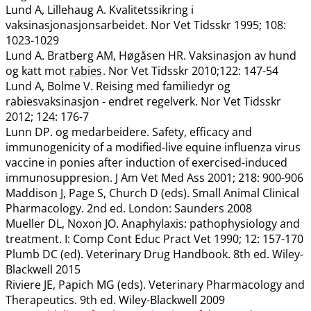
Lund A, Lillehaug A. Kvalitetssikring i
vaksinasjonasjonsarbeidet. Nor Vet Tidsskr 1995; 108:
1023-1029
Lund A. Bratberg AM, Høgåsen HR. Vaksinasjon av hund
og katt mot
rabies
. Nor Vet Tidsskr 2010;122: 147-54
Lund A, Bolme V. Reising med familiedyr og
rabiesvaksinasjon - endret regelverk. Nor Vet Tidsskr
2012; 124: 176-7
Lunn DP. og medarbeidere. Safety, efficacy and
immunogenicity of a modified-live equine influenza virus
vaccine in ponies after induction of exercised-induced
immunosuppresion. J Am Vet Med Ass 2001; 218: 900-906
Maddison J, Page S, Church D (eds). Small Animal Clinical
Pharmacology. 2nd ed. London: Saunders 2008
Mueller DL, Noxon JO. Anaphylaxis: pathophysiology and
treatment. I: Comp Cont Educ Pract Vet 1990; 12: 157-170
Plumb DC (ed). Veterinary Drug Handbook. 8th ed. Wiley-
Blackwell 2015
Riviere JE, Papich MG (eds). Veterinary Pharmacology and
Therapeutics. 9th ed. Wiley-Blackwell 2009