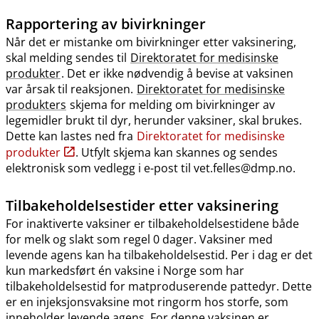
Rapportering av bivirkninger
Når det er mistanke om bivirkninger etter vaksinering,
skal melding sendes til
Direktoratet for medisinske
produkter
. Det er ikke nødvendig å bevise at vaksinen
var årsak til reaksjonen.
Direktoratet for medisinske
produkters
skjema for melding om bivirkninger av
legemidler brukt til dyr, herunder vaksiner, skal brukes.
Dette kan lastes ned fra
Direktoratet for medisinske
produkter
. Utfylt skjema kan skannes og sendes
elektronisk som vedlegg i e-post til vet.felles@dmp.no.
Tilbakeholdelsestider etter vaksinering
For inaktiverte vaksiner er tilbakeholdelsestidene både
for melk og slakt som regel 0 dager. Vaksiner med
levende agens kan ha tilbakeholdelsestid. Per i dag er det
kun markedsført én vaksine i Norge som har
tilbakeholdelsestid for matproduserende pattedyr. Dette
er en injeksjonsvaksine mot ringorm hos storfe, som
inneholder levende agens. For denne vaksinen er