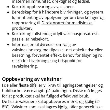
maternell immunitet, drektighet og fødsel.
Korrekt oppbevaring av vaksinen.
Beredskap for å håndtere bivirkninger, og system
for innhenting av opplysninger om bivirkninger og
rapportering til
Direktoratet for medisinske
produkter
.
Korrekt og fullstendig utfylt vaksinasjonsattest,
pass eller helsekort.
Informasjon til dyreeier om valg av
vaksinasjonsregime tilpasset det enkelte dyr eller
besetning, forventet effekt, behov for tilsyn og ro,
risiko for bivirkninger og tidspunkt for
revaksinering.
Oppbevaring av vaksiner
I de aller fleste tilfeller vil krav til lagringsbetingelser og
holdbarhet være angitt på pakningen. Disse må følges
for at produktet skal ha fullgod effekt ved bruk.
De fleste vaksiner skal oppbevares mørkt og kjølig (2-
8°C). Vaksiner som skal lagres kjølig, tåler generelt ikke