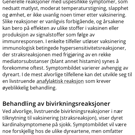
Generelle reaksjoner med uspesifikke symptomer, som
nedsatt matlyst, moderat temperaturstigning, slapphet
og ømhet, er ikke uvanlig noen timer etter vaksinering.
Slike reaksjoner er vanligvis forbigående, og årsakene
kan bero på effekten av ulike stoffer i vaksinen eller
produksjon av signalstoffer som følge av
immunresponsen. I enkelte tilfeller utløser vaksinering
immunologisk betingede hypersensitivitetsreaksjoner,
der straksreaksjonen med frigjøring av en rekke
mediatorsubstanser (blant annet histamin) synes å
forekomme oftest. Symptombildet varierer avhengig av
dyreart. I de mest alvorlige tilfellene kan det utvikle seg til
en livstruende
anafylaktisk reaksjon
som krever
øyeblikkelig behandling.
Behandling av bivirkningsreaksjoner
Ved alvorlige, livstruende bivirkningsreaksjoner i nær
tilknytning til vaksinering (straksreaksjon), viser dyret
kardinalsymptomene på sjokk. Symptombildet vil være
noe forskjellig hos de ulike dyreartene, men omfatter