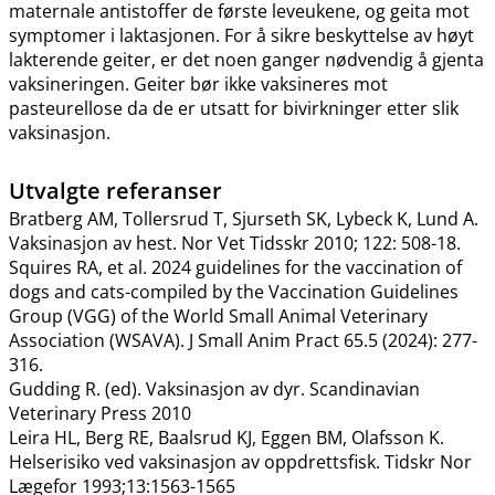
maternale antistoffer de første leveukene, og geita mot
symptomer i laktasjonen. For å sikre beskyttelse av høyt
lakterende geiter, er det noen ganger nødvendig å gjenta
vaksineringen. Geiter bør ikke vaksineres mot
pasteurellose da de er utsatt for bivirkninger etter slik
vaksinasjon.
Utvalgte referanser
Bratberg AM, Tollersrud T, Sjurseth SK, Lybeck K, Lund A.
Vaksinasjon av hest. Nor Vet Tidsskr 2010; 122: 508-18.
Squires RA, et al. 2024 guidelines for the vaccination of
dogs and cats-compiled by the Vaccination Guidelines
Group (VGG) of the World Small Animal Veterinary
Association (WSAVA). J Small Anim Pract 65.5 (2024): 277-
316.
Gudding R. (ed). Vaksinasjon av dyr. Scandinavian
Veterinary Press 2010
Leira HL, Berg RE, Baalsrud KJ, Eggen BM, Olafsson K.
Helserisiko ved vaksinasjon av oppdrettsfisk. Tidskr Nor
Lægefor 1993;13:1563-1565