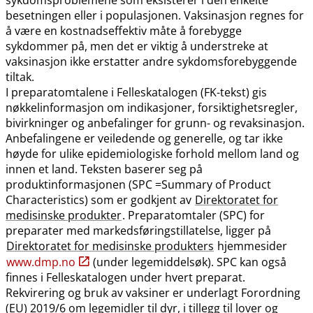
besetningen eller i populasjonen. Vaksinasjon regnes for
å være en kostnadseffektiv måte å forebygge
sykdommer på, men det er viktig å understreke at
vaksinasjon ikke erstatter andre sykdomsforebyggende
tiltak.
I preparatomtalene i Felleskatalogen (FK-tekst) gis
nøkkelinformasjon om indikasjoner, forsiktighetsregler,
bivirkninger og anbefalinger for grunn- og revaksinasjon.
Anbefalingene er veiledende og generelle, og tar ikke
høyde for ulike epidemiologiske forhold mellom land og
innen et land. Teksten baserer seg på
produktinformasjonen (SPC =Summary of Product
Characteristics) som er godkjent av
Direktoratet for
medisinske produkter
. Preparatomtaler (SPC) for
preparater med markedsføringstillatelse, ligger på
Direktoratet for medisinske produkters
hjemmesider
www.dmp.no
(under legemiddelsøk). SPC kan også
finnes i Felleskatalogen under hvert preparat.
Rekvirering og bruk av vaksiner er underlagt Forordning
(EU) 2019/6 om legemidler til dyr, i tillegg til lover og