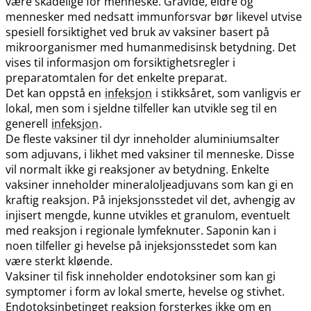
være skadelige for menneske. Gravide, eldre og
mennesker med nedsatt immunforsvar bør likevel utvise
spesiell forsiktighet ved bruk av vaksiner basert på
mikroorganismer med humanmedisinsk betydning. Det
vises til informasjon om forsiktighetsregler i
preparatomtalen for det enkelte preparat.
Det kan oppstå en
infeksjon
i stikksåret, som vanligvis er
lokal, men som i sjeldne tilfeller kan utvikle seg til en
generell
infeksjon
.
De fleste vaksiner til dyr inneholder aluminiumsalter
som adjuvans, i likhet med vaksiner til menneske. Disse
vil normalt ikke gi reaksjoner av betydning. Enkelte
vaksiner inneholder mineraloljeadjuvans som kan gi en
kraftig reaksjon. På injeksjonsstedet vil det, avhengig av
injisert mengde, kunne utvikles et granulom, eventuelt
med reaksjon i regionale lymfeknuter. Saponin kan i
noen tilfeller gi hevelse på injeksjonsstedet som kan
være sterkt kløende.
Vaksiner til fisk inneholder endotoksiner som kan gi
symptomer i form av lokal smerte, hevelse og stivhet.
Endotoksinbetinget reaksjon forsterkes ikke om en