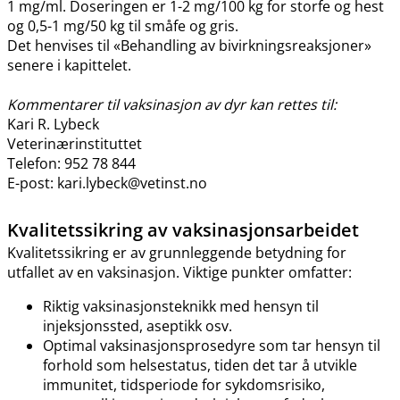
1 mg​/​ml. Doseringen er 1-2 mg/100 kg for storfe og hest
og 0,5-1 mg/50 kg til småfe og gris.
Det henvises til «Behandling av bivirkningsreaksjoner»
senere i kapittelet.
Kommentarer til vaksinasjon av dyr kan rettes til:
Kari R. Lybeck
Veterinærinstituttet
Telefon: 952 78 844
E-post: kari.lybeck@vetinst.no
Kvalitetssikring av vaksinasjonsarbeidet
Kvalitetssikring er av grunnleggende betydning for
utfallet av en vaksinasjon. Viktige punkter omfatter:
Riktig vaksinasjonsteknikk med hensyn til
injeksjonssted, aseptikk osv.
Optimal vaksinasjonsprosedyre som tar hensyn til
forhold som helsestatus, tiden det tar å utvikle
immunitet, tidsperiode for sykdomsrisiko,