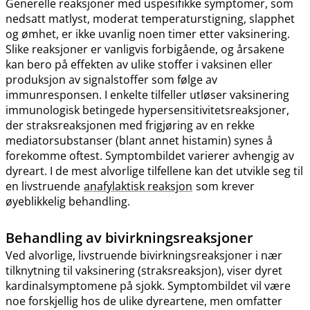
Generelle reaksjoner med uspesifikke symptomer, som
nedsatt matlyst, moderat temperaturstigning, slapphet
og ømhet, er ikke uvanlig noen timer etter vaksinering.
Slike reaksjoner er vanligvis forbigående, og årsakene
kan bero på effekten av ulike stoffer i vaksinen eller
produksjon av signalstoffer som følge av
immunresponsen. I enkelte tilfeller utløser vaksinering
immunologisk betingede hypersensitivitetsreaksjoner,
der straksreaksjonen med frigjøring av en rekke
mediatorsubstanser (blant annet histamin) synes å
forekomme oftest. Symptombildet varierer avhengig av
dyreart. I de mest alvorlige tilfellene kan det utvikle seg til
en livstruende
anafylaktisk reaksjon
som krever
øyeblikkelig behandling.
Behandling av bivirkningsreaksjoner
Ved alvorlige, livstruende bivirkningsreaksjoner i nær
tilknytning til vaksinering (straksreaksjon), viser dyret
kardinalsymptomene på sjokk. Symptombildet vil være
noe forskjellig hos de ulike dyreartene, men omfatter