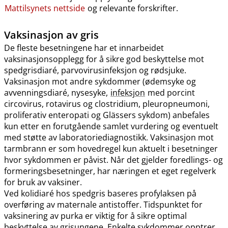
Mattilsynets nettside
og relevante forskrifter.
Vaksinasjon av gris
De fleste besetningene har et innarbeidet
vaksinasjonsopplegg for å sikre god beskyttelse mot
spedgrisdiaré, parvovirusinfeksjon og rødsjuke.
Vaksinasjon mot andre sykdommer (ødemsyke og
avvenningsdiaré, nysesyke,
infeksjon
med porcint
circovirus, rotavirus og clostridium, pleuropneumoni,
proliferativ enteropati og Glässers sykdom) anbefales
kun etter en forutgående samlet vurdering og eventuelt
med støtte av laboratoriediagnostikk. Vaksinasjon mot
tarmbrann er som hovedregel kun aktuelt i besetninger
hvor sykdommen er påvist. Når det gjelder foredlings- og
formeringsbesetninger, har næringen et eget regelverk
for bruk av vaksiner.
Ved kolidiaré hos spedgris baseres profylaksen på
overføring av maternale antistoffer. Tidspunktet for
vaksinering av purka er viktig for å sikre optimal
beskyttelse av grisungene. Enkelte sykdommer opptrer