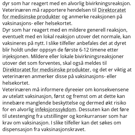
dyr som har reagert med en alvorlig bivirkningsreaksjon.
Veterinæren må rapportere hendelsen til
Direktoratet
for medisinske produkter
og anmerke reaksjonen på
vaksinasjons- eller helsekortet.
Dyr som har reagert med en mildere generell reaksjon,
eventuelt med en lokal reaksjon utover det normale, kan
vaksineres på nytt. I slike tilfeller anbefales det at dyret
blir holdt under oppsyn de første 6-12 timene etter
injeksjonen. Mildere eller lokale bivirkningsreaksjoner
utover det som forventes, skal også meldes til
Direktoratet for medisinske produkter
, og det er viktig at
veterinæren anmerker disse på vaksinasjons- eller
helsekortet.
Veterinæren må informere dyreeier om konsekvensene
av utelatt vaksinasjon, først og fremst om at dette kan
innebære manglende beskyttelse og dermed økt risiko
for en alvorlig
infeksjonssykdom
. Dessuten kan det føre
til utestenging fra utstillinger og konkurranser som har
krav om vaksinasjon. I slike tilfeller kan det søkes om
dispensasjon fra vaksinasjonskravet.