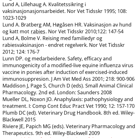
Lund A, Lillehaug A. Kvalitetssikring i
vaksinasjonasjonsarbeidet. Nor Vet Tidsskr 1995; 108:
1023-1029
Lund A. Bratberg AM, Høgåsen HR. Vaksinasjon av hund
og katt mot
rabies
. Nor Vet Tidsskr 2010;122: 147-54
Lund A, Bolme V. Reising med familiedyr og
rabiesvaksinasjon - endret regelverk. Nor Vet Tidsskr
2012; 124: 176-7
Lunn DP. og medarbeidere. Safety, efficacy and
immunogenicity of a modified-live equine influenza virus
vaccine in ponies after induction of exercised-induced
immunosuppresion. J Am Vet Med Ass 2001; 218: 900-906
Maddison J, Page S, Church D (eds). Small Animal Clinical
Pharmacology. 2nd ed. London: Saunders 2008
Mueller DL, Noxon JO. Anaphylaxis: pathophysiology and
treatment. I: Comp Cont Educ Pract Vet 1990; 12: 157-170
Plumb DC (ed). Veterinary Drug Handbook. 8th ed. Wiley-
Blackwell 2015
Riviere JE, Papich MG (eds). Veterinary Pharmacology and
Therapeutics. 9th ed. Wiley-Blackwell 2009