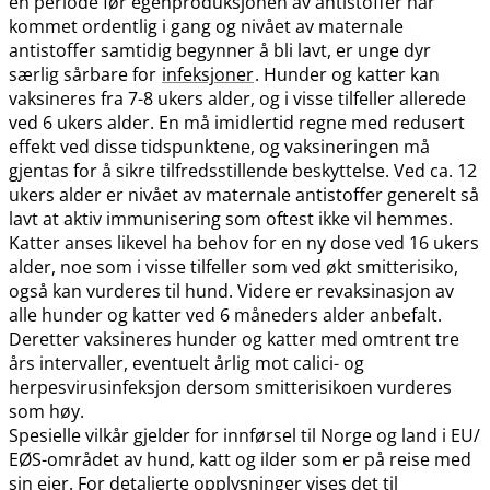
en periode før egenproduksjonen av antistoffer har
kommet ordentlig i gang og nivået av maternale
antistoffer samtidig begynner å bli lavt, er unge dyr
særlig sårbare for
infeksjoner
. Hunder og katter kan
vaksineres fra 7-8 ukers alder, og i visse tilfeller allerede
ved 6 ukers alder. En må imidlertid regne med redusert
effekt ved disse tidspunktene, og vaksineringen må
gjentas for å sikre tilfredsstillende beskyttelse. Ved ca. 12
ukers alder er nivået av maternale antistoffer generelt så
lavt at aktiv immunisering som oftest ikke vil hemmes.
Katter anses likevel ha behov for en ny dose ved 16 ukers
alder, noe som i visse tilfeller som ved økt smitterisiko,
også kan vurderes til hund. Videre er revaksinasjon av
alle hunder og katter ved 6 måneders alder anbefalt.
Deretter vaksineres hunder og katter med omtrent tre
års intervaller, eventuelt årlig mot calici- og
herpesvirusinfeksjon dersom smitterisikoen vurderes
som høy.
Spesielle vilkår gjelder for innførsel til Norge og land i EU​/​
EØS-området av hund, katt og ilder som er på reise med
sin eier. For detaljerte opplysninger vises det til