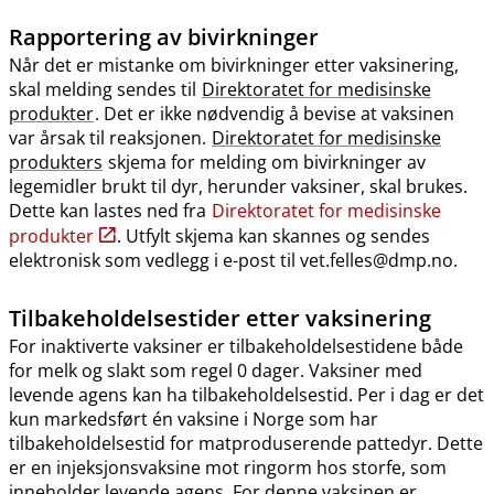
Rapportering av bivirkninger
Når det er mistanke om bivirkninger etter vaksinering,
skal melding sendes til
Direktoratet for medisinske
produkter
. Det er ikke nødvendig å bevise at vaksinen
var årsak til reaksjonen.
Direktoratet for medisinske
produkters
skjema for melding om bivirkninger av
legemidler brukt til dyr, herunder vaksiner, skal brukes.
Dette kan lastes ned fra
Direktoratet for medisinske
produkter
. Utfylt skjema kan skannes og sendes
elektronisk som vedlegg i e-post til vet.felles@dmp.no.
Tilbakeholdelsestider etter vaksinering
For inaktiverte vaksiner er tilbakeholdelsestidene både
for melk og slakt som regel 0 dager. Vaksiner med
levende agens kan ha tilbakeholdelsestid. Per i dag er det
kun markedsført én vaksine i Norge som har
tilbakeholdelsestid for matproduserende pattedyr. Dette
er en injeksjonsvaksine mot ringorm hos storfe, som
inneholder levende agens. For denne vaksinen er