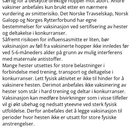
særlig for å beskytte drektige hopper mot abort. Andre
vaksiner anbefales kun brukt etter en nærmere
vurdering av smitterisiko. Det Norske Travselskap, Norsk
Galopp og Norges Rytterforbund har egne
bestemmelser for vaksinasjon ved sertifisering av hester
og deltakelse i konkurranser.
Såfremt risikoen for influensasmitte er liten, bør
vaksinasjon av føll fra vaksinerte hopper ikke innledes før
ved 5-6-måneders alder på grunn av mulig interferens
med maternale antistoffer.
Mange hester utsettes for store belastninger i
forbindelse med trening, transport og deltagelse i
konkurranser. Lett fysisk aktivitet er ikke til hinder for å
vaksinere hesten. Derimot anbefales ikke vaksinering av
hester som står i hard trening og deltar i konkurranser.
Vaksinasjon kan medføre bivirkninger som i visse tilfeller
vil gi økt ubehag og nedsatt yteevne ved sterk fysisk
utfoldelse. Derfor anbefales det å legge vaksinasjon til
perioder hvor hesten ikke er utsatt for store fysiske
anstrengelser.