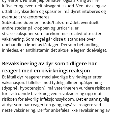
dyrearten. Førstehjelp omfatter også sikring av frie
luftveier og eventuelt oksygentilskudd. Ved utvikling av
uttalt larynksødem og spasmer, må dyret intuberes og
eventuelt trakeotomeres.
Subkutane ødemer i hode​/​hals-området, eventuelt
andre steder på kroppen og urticaria, er
straksreaksjoner som forekommer relativt ofte etter
vaksinering. Som regel går disse tilstandene over
ubehandlet i løpet av få dager. Dersom behandling
innledes, er
antihistamin
det aktuelle legemiddelvalget.
Revaksinering av dyr som tidligere har
reagert med en bivirkningsreaksjon
Et fåtall dyr reagerer med alvorlige bivirkninger etter
vaksinasjon. I tilfeller med tydelig allmennpåkjenning
(
dyspné
,
hypotensjon
), må veterinæren vurdere risikoen
for livstruende bivirkning ved revaksinering opp mot
risikoen for alvorlig
infeksjonssykdom
. Det er sannsynlig
at dyr som har reagert en gang, også vil reagere ved
neste vaksinering. Derfor anbefales ikke revaksinering av