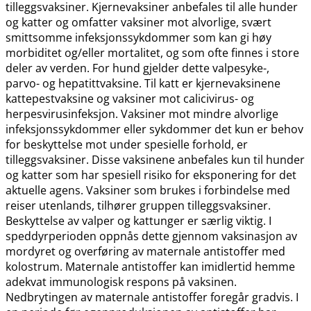
tilleggsvaksiner. Kjernevaksiner anbefales til alle hunder
og katter og omfatter vaksiner mot alvorlige, svært
smittsomme infeksjonssykdommer som kan gi høy
morbiditet og​/​eller mortalitet, og som ofte finnes i store
deler av verden. For hund gjelder dette valpesyke-,
parvo- og hepatittvaksine. Til katt er kjernevaksinene
kattepestvaksine og vaksiner mot calicivirus- og
herpesvirusinfeksjon. Vaksiner mot mindre alvorlige
infeksjonssykdommer eller sykdommer det kun er behov
for beskyttelse mot under spesielle forhold, er
tilleggsvaksiner. Disse vaksinene anbefales kun til hunder
og katter som har spesiell risiko for eksponering for det
aktuelle agens. Vaksiner som brukes i forbindelse med
reiser utenlands, tilhører gruppen tilleggsvaksiner.
Beskyttelse av valper og kattunger er særlig viktig. I
speddyrperioden oppnås dette gjennom vaksinasjon av
mordyret og overføring av maternale antistoffer med
kolostrum. Maternale antistoffer kan imidlertid hemme
adekvat immunologisk respons på vaksinen.
Nedbrytingen av maternale antistoffer foregår gradvis. I