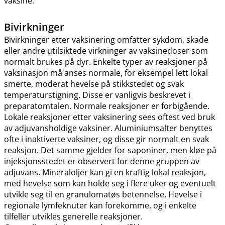
vaksine.
Bivirkninger
Bivirkninger etter vaksinering omfatter sykdom, skade
eller andre utilsiktede virkninger av vaksinedoser som
normalt brukes på dyr. Enkelte typer av reaksjoner på
vaksinasjon må anses normale, for eksempel lett lokal
smerte, moderat hevelse på stikkstedet og svak
temperaturstigning. Disse er vanligvis beskrevet i
preparatomtalen. Normale reaksjoner er forbigående.
Lokale reaksjoner etter vaksinering sees oftest ved bruk
av adjuvansholdige vaksiner. Aluminiumsalter benyttes
ofte i inaktiverte vaksiner, og disse gir normalt en svak
reaksjon. Det samme gjelder for saponiner, men kløe på
injeksjonsstedet er observert for denne gruppen av
adjuvans. Mineraloljer kan gi en kraftig lokal reaksjon,
med hevelse som kan holde seg i flere uker og eventuelt
utvikle seg til en granulomatøs betennelse. Hevelse i
regionale lymfeknuter kan forekomme, og i enkelte
tilfeller utvikles generelle reaksjoner.