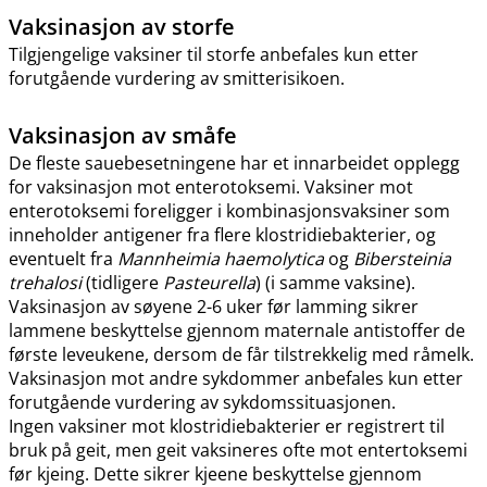
Vaksinasjon av storfe
Tilgjengelige vaksiner til storfe anbefales kun etter
forutgående vurdering av smitterisikoen.
Vaksinasjon av småfe
De fleste sauebesetningene har et innarbeidet opplegg
for vaksinasjon mot enterotoksemi. Vaksiner mot
enterotoksemi foreligger i kombinasjonsvaksiner som
inneholder antigener fra flere klostridiebakterier, og
eventuelt fra
Mannheimia haemolytica
og
Bibersteinia
trehalosi
(tidligere
Pasteurella
) (i samme vaksine).
Vaksinasjon av søyene 2-6 uker før lamming sikrer
lammene beskyttelse gjennom maternale antistoffer de
første leveukene, dersom de får tilstrekkelig med råmelk.
Vaksinasjon mot andre sykdommer anbefales kun etter
forutgående vurdering av sykdomssituasjonen.
Ingen vaksiner mot klostridiebakterier er registrert til
bruk på geit, men geit vaksineres ofte mot entertoksemi
før kjeing. Dette sikrer kjeene beskyttelse gjennom