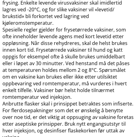
frysing. Enkelte levende virusvaksiner skal imidlertid
lagres ved -20°C, og for slike vaksiner vil «levetid​/​
brukstid» bli forkortet ved lagring ved
kjøleromstemperatur.
Spesielle regler gjelder for frysetørrede vaksiner, som
ofte inneholder levende agens med kort levetid etter
oppløsning. Når disse rehydreres, skal de helst brukes
innen kort tid. Frysetørrede vaksiner til hund og katt
oppgis for eksempel ofte å skulle brukes umiddelbart
eller i løpet av 30 minutter. Ved henstand må det påses
at temperaturen holdes mellom 2 og 8°C. Spørsmålet
om en vaksine kan brukes eller ikke etter utilsiktet
oppbevaring ved romtemperatur, må vurderes i hvert
enkelt tilfelle. Vaksiner bør helst holde tilnærmet
romtemperatur ved injeksjon.
Anbrutte flasker skal i prinsippet betraktes som infiserte.
For flerdosepakninger som det er ønskelig å benytte
over noe tid, er det viktig at oppsuging av vaksine foretas
etter aseptiske prinsipper. Bruk nytt engangsutstyr til
hver injeksjon, og desinfiser flaskekorken før uttak av