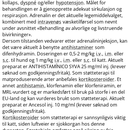
kollaps,
dyspné
og​/​eller
hypotensjon
. Målet for
behandlingen er å gjenopprette adekvat sirkulasjon og
respirasjon. Adrenalin er det aktuelle legemiddelvalget,
kombinert med
intravenøs
væsketilførsel som nevnt
under avsnittet «Behandling av alvorlige og livstruende
bivirkninger».
Dersom tilstanden vedvarer etter adrenalininjeksjon, kan
det være aktuelt å benytte
antihistaminer
som
difenhydramin. Doseringen er 0,5-2 mg/kg
i.v
.,
i.m
. eller
s.c
. til hund og 1 mg/kg
i.v
.,
i.m
. eller
s.c
. til katt. Aktuelt
preparat er ANTIHISTAMÍNICO SYVA 25 mg/ml inj. (krever
søknad om godkjenningsfritak). Som støtteterapi til
matproduserende arter anbefales
kortikosteroider
. Et
annet
antihistamin
, klorfenamin eller klorfeniramin, er
MRL-vurdert og er markedsført til bruk på storfe i en del
EU-land og kan vurderes brukt som støtteterapi. Aktuelt
preparat er Ancesol inj. 10 mg/ml (krever søknad om
godkjenningsfritak).
Kortikosteroider
som støtteterapi er sannsynligvis viktig
til katt, siden luftveier er sjokkorgan hos denne