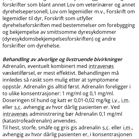
forskrifter som blant annet Lov om veterinærer og annet
dyrehelsepersonell, Lov om legemidler m.v., Forskrift om
legemidler til dyr, Forskrift som utfyller
dyrehelseforskriften med bestemmelser om forebygging
og bekjempelse av smittsomme dyresykdommer
(dyresykdomsbekjempelsesforskriften) og andre
forskrifter om dyrehelse.
Behandling av alvorlige og livstruende bivirkninger
Adrenalin, eventuelt kombinert med
intravenøs
væsketilførsel, er mest effektivt. Behandlingen må
innledes så raskt som mulig etter at symptomene
oppstår. Adrenalin gis alltid først. Adrenalin foreligger i
to ulike konsentrasjoner: 1 mg/ml og 0,1 mg​/​ml.
Doseringen til hund og katt er 0,01-0,02 mg/kg
i.v
.,
i.m
.
eller
s.c
. avhengig av hvor dårlig pasienten er. Ved
intravenøs
administrering bør Adrenalin 0,1 mg/ml
(katastrofeadrenalin) anvendes.
Til hest, storfe, småfe og gris gis adrenalin
s.c
. eller
i.m
.,
avhengig av hvor dårlig pasienten er, i konsentrasjonen