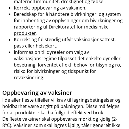
maternell immunitet, drektighet og fødsel.
Korrekt oppbevaring av vaksinen.
Beredskap for å håndtere bivirkninger, og system
for innhenting av opplysninger om bivirkninger og
rapportering til
Direktoratet for medisinske
produkter
.
Korrekt og fullstendig utfylt vaksinasjonsattest,
pass eller helsekort.
Informasjon til dyreeier om valg av
vaksinasjonsregime tilpasset det enkelte dyr eller
besetning, forventet effekt, behov for tilsyn og ro,
risiko for bivirkninger og tidspunkt for
revaksinering.
Oppbevaring av vaksiner
I de aller fleste tilfeller vil krav til lagringsbetingelser og
holdbarhet være angitt på pakningen. Disse må følges
for at produktet skal ha fullgod effekt ved bruk.
De fleste vaksiner skal oppbevares mørkt og kjølig (2-
8°C). Vaksiner som skal lagres kjølig, tåler generelt ikke