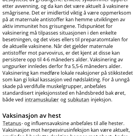
etter avvenning, og da kan det være aktuelt å vaksinere
smågrisene. Det er imidlertid viktig å være oppmerksom
på at maternale antistoffer kan hemme utviklingen av
aktiv immunitet hos grisungene. Tidspunktet for
vaksinering må tilpasses situasjonen i den enkelte
besetningen, og det vises ellers til preparatomtalen for
de aktuelle vaksinene. Når det gjelder maternale
antistoffer mot parvovirus, er det kjent at disse kan
persistere opp til 4-6 måneders alder. Vaksinering av
ungpurker innledes derfor fra 5,5-6 måneders alder.
Vaksinering kan medføre lokale reaksjoner på stikkstedet
som kan gi lokal kassasjon ved nødslakting. For å unngå
skade på verdifulle muskelgrupper, anbefales
standardisert injeksjonssted en håndsbredd bak øret,
både ved
intramuskulær
og
subkutan
injeksjon.
Vaksinasjon av hest
Tetanus
- og influensavaksine anbefales til alle hester.
Vaksinasjon mot herpesvirusinfeksjon kan være aktuelt,