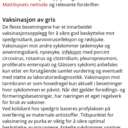
Mattilsynets nettside
og relevante forskrifter.
Vaksinasjon av gris
De fleste besetningene har et innarbeidet
vaksinasjonsopplegg for å sikre god beskyttelse mot
spedgrisdiaré, parvovirusinfeksjon og rødsjuke.
Vaksinasjon mot andre sykdommer (ødemsyke og
avvenningsdiaré, nysesyke,
infeksjon
med porcint
circovirus, rotavirus og clostridium, pleuropneumoni,
proliferativ enteropati og Glässers sykdom) anbefales
kun etter en forutgående samlet vurdering og eventuelt
med støtte av laboratoriediagnostikk. Vaksinasjon mot
tarmbrann er som hovedregel kun aktuelt i besetninger
hvor sykdommen er påvist. Når det gjelder foredlings- og
formeringsbesetninger, har næringen et eget regelverk
for bruk av vaksiner.
Ved kolidiaré hos spedgris baseres profylaksen på
overføring av maternale antistoffer. Tidspunktet for
vaksinering av purka er viktig for å sikre optimal
beskyttelse av grisungene. Enkelte sykdommer opptrer