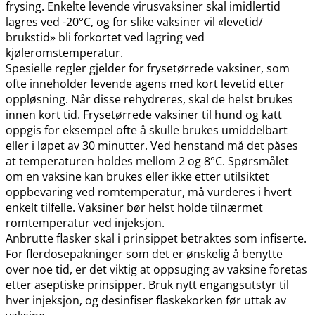
frysing. Enkelte levende virusvaksiner skal imidlertid
lagres ved -20°C, og for slike vaksiner vil «levetid​/​
brukstid» bli forkortet ved lagring ved
kjøleromstemperatur.
Spesielle regler gjelder for frysetørrede vaksiner, som
ofte inneholder levende agens med kort levetid etter
oppløsning. Når disse rehydreres, skal de helst brukes
innen kort tid. Frysetørrede vaksiner til hund og katt
oppgis for eksempel ofte å skulle brukes umiddelbart
eller i løpet av 30 minutter. Ved henstand må det påses
at temperaturen holdes mellom 2 og 8°C. Spørsmålet
om en vaksine kan brukes eller ikke etter utilsiktet
oppbevaring ved romtemperatur, må vurderes i hvert
enkelt tilfelle. Vaksiner bør helst holde tilnærmet
romtemperatur ved injeksjon.
Anbrutte flasker skal i prinsippet betraktes som infiserte.
For flerdosepakninger som det er ønskelig å benytte
over noe tid, er det viktig at oppsuging av vaksine foretas
etter aseptiske prinsipper. Bruk nytt engangsutstyr til
hver injeksjon, og desinfiser flaskekorken før uttak av