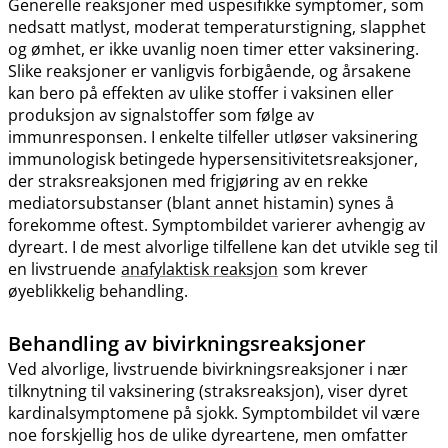
Generelle reaksjoner med uspesifikke symptomer, som
nedsatt matlyst, moderat temperaturstigning, slapphet
og ømhet, er ikke uvanlig noen timer etter vaksinering.
Slike reaksjoner er vanligvis forbigående, og årsakene
kan bero på effekten av ulike stoffer i vaksinen eller
produksjon av signalstoffer som følge av
immunresponsen. I enkelte tilfeller utløser vaksinering
immunologisk betingede hypersensitivitetsreaksjoner,
der straksreaksjonen med frigjøring av en rekke
mediatorsubstanser (blant annet histamin) synes å
forekomme oftest. Symptombildet varierer avhengig av
dyreart. I de mest alvorlige tilfellene kan det utvikle seg til
en livstruende
anafylaktisk reaksjon
som krever
øyeblikkelig behandling.
Behandling av bivirkningsreaksjoner
Ved alvorlige, livstruende bivirkningsreaksjoner i nær
tilknytning til vaksinering (straksreaksjon), viser dyret
kardinalsymptomene på sjokk. Symptombildet vil være
noe forskjellig hos de ulike dyreartene, men omfatter