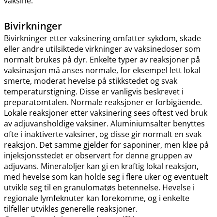
vaksine.
Bivirkninger
Bivirkninger etter vaksinering omfatter sykdom, skade
eller andre utilsiktede virkninger av vaksinedoser som
normalt brukes på dyr. Enkelte typer av reaksjoner på
vaksinasjon må anses normale, for eksempel lett lokal
smerte, moderat hevelse på stikkstedet og svak
temperaturstigning. Disse er vanligvis beskrevet i
preparatomtalen. Normale reaksjoner er forbigående.
Lokale reaksjoner etter vaksinering sees oftest ved bruk
av adjuvansholdige vaksiner. Aluminiumsalter benyttes
ofte i inaktiverte vaksiner, og disse gir normalt en svak
reaksjon. Det samme gjelder for saponiner, men kløe på
injeksjonsstedet er observert for denne gruppen av
adjuvans. Mineraloljer kan gi en kraftig lokal reaksjon,
med hevelse som kan holde seg i flere uker og eventuelt
utvikle seg til en granulomatøs betennelse. Hevelse i
regionale lymfeknuter kan forekomme, og i enkelte
tilfeller utvikles generelle reaksjoner.