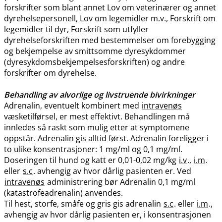
forskrifter som blant annet Lov om veterinærer og annet
dyrehelsepersonell, Lov om legemidler m.v., Forskrift om
legemidler til dyr, Forskrift som utfyller
dyrehelseforskriften med bestemmelser om forebygging
og bekjempelse av smittsomme dyresykdommer
(dyresykdomsbekjempelsesforskriften) og andre
forskrifter om dyrehelse.
Behandling av alvorlige og livstruende bivirkninger
Adrenalin, eventuelt kombinert med
intravenøs
væsketilførsel, er mest effektivt. Behandlingen må
innledes så raskt som mulig etter at symptomene
oppstår. Adrenalin gis alltid først. Adrenalin foreligger i
to ulike konsentrasjoner: 1 mg/ml og 0,1 mg​/​ml.
Doseringen til hund og katt er 0,01-0,02 mg/kg
i.v
.,
i.m
.
eller
s.c
. avhengig av hvor dårlig pasienten er. Ved
intravenøs
administrering bør Adrenalin 0,1 mg/ml
(katastrofeadrenalin) anvendes.
Til hest, storfe, småfe og gris gis adrenalin
s.c
. eller
i.m
.,
avhengig av hvor dårlig pasienten er, i konsentrasjonen