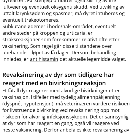
dyrearten. Førstehjelp omfatter også sikring av frie
luftveier og eventuelt oksygentilskudd. Ved utvikling av
uttalt larynksødem og spasmer, må dyret intuberes og
eventuelt trakeotomeres.
Subkutane ødemer i hode​/​hals-området, eventuelt
andre steder på kroppen og urticaria, er
straksreaksjoner som forekommer relativt ofte etter
vaksinering. Som regel går disse tilstandene over
ubehandlet i løpet av få dager. Dersom behandling
innledes, er
antihistamin
det aktuelle legemiddelvalget.
Revaksinering av dyr som tidligere har
reagert med en bivirkningsreaksjon
Et fåtall dyr reagerer med alvorlige bivirkninger etter
vaksinasjon. I tilfeller med tydelig allmennpåkjenning
(
dyspné
,
hypotensjon
), må veterinæren vurdere risikoen
for livstruende bivirkning ved revaksinering opp mot
risikoen for alvorlig
infeksjonssykdom
. Det er sannsynlig
at dyr som har reagert en gang, også vil reagere ved
neste vaksinering. Derfor anbefales ikke revaksinering av