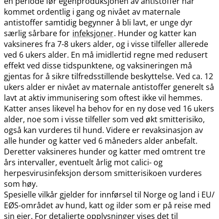
en periode før egenproduksjonen av antistoffer har
kommet ordentlig i gang og nivået av maternale
antistoffer samtidig begynner å bli lavt, er unge dyr
særlig sårbare for
infeksjoner
. Hunder og katter kan
vaksineres fra 7-8 ukers alder, og i visse tilfeller allerede
ved 6 ukers alder. En må imidlertid regne med redusert
effekt ved disse tidspunktene, og vaksineringen må
gjentas for å sikre tilfredsstillende beskyttelse. Ved ca. 12
ukers alder er nivået av maternale antistoffer generelt så
lavt at aktiv immunisering som oftest ikke vil hemmes.
Katter anses likevel ha behov for en ny dose ved 16 ukers
alder, noe som i visse tilfeller som ved økt smitterisiko,
også kan vurderes til hund. Videre er revaksinasjon av
alle hunder og katter ved 6 måneders alder anbefalt.
Deretter vaksineres hunder og katter med omtrent tre
års intervaller, eventuelt årlig mot calici- og
herpesvirusinfeksjon dersom smitterisikoen vurderes
som høy.
Spesielle vilkår gjelder for innførsel til Norge og land i EU​/​
EØS-området av hund, katt og ilder som er på reise med
sin eier. For detaljerte opplysninger vises det til