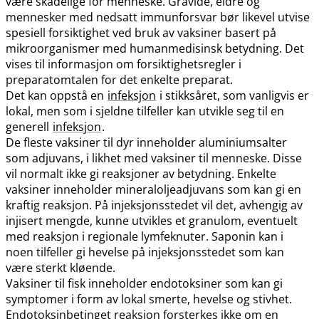
være skadelige for menneske. Gravide, eldre og
mennesker med nedsatt immunforsvar bør likevel utvise
spesiell forsiktighet ved bruk av vaksiner basert på
mikroorganismer med humanmedisinsk betydning. Det
vises til informasjon om forsiktighetsregler i
preparatomtalen for det enkelte preparat.
Det kan oppstå en
infeksjon
i stikksåret, som vanligvis er
lokal, men som i sjeldne tilfeller kan utvikle seg til en
generell
infeksjon
.
De fleste vaksiner til dyr inneholder aluminiumsalter
som adjuvans, i likhet med vaksiner til menneske. Disse
vil normalt ikke gi reaksjoner av betydning. Enkelte
vaksiner inneholder mineraloljeadjuvans som kan gi en
kraftig reaksjon. På injeksjonsstedet vil det, avhengig av
injisert mengde, kunne utvikles et granulom, eventuelt
med reaksjon i regionale lymfeknuter. Saponin kan i
noen tilfeller gi hevelse på injeksjonsstedet som kan
være sterkt kløende.
Vaksiner til fisk inneholder endotoksiner som kan gi
symptomer i form av lokal smerte, hevelse og stivhet.
Endotoksinbetinget reaksjon forsterkes ikke om en