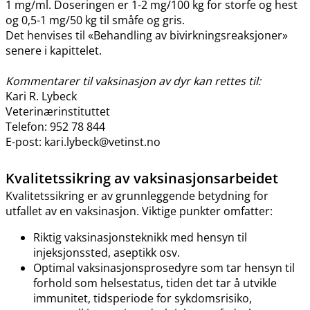
1 mg​/​ml. Doseringen er 1-2 mg/100 kg for storfe og hest
og 0,5-1 mg/50 kg til småfe og gris.
Det henvises til «Behandling av bivirkningsreaksjoner»
senere i kapittelet.
Kommentarer til vaksinasjon av dyr kan rettes til:
Kari R. Lybeck
Veterinærinstituttet
Telefon: 952 78 844
E-post: kari.lybeck@vetinst.no
Kvalitetssikring av vaksinasjonsarbeidet
Kvalitetssikring er av grunnleggende betydning for
utfallet av en vaksinasjon. Viktige punkter omfatter:
Riktig vaksinasjonsteknikk med hensyn til
injeksjonssted, aseptikk osv.
Optimal vaksinasjonsprosedyre som tar hensyn til
forhold som helsestatus, tiden det tar å utvikle
immunitet, tidsperiode for sykdomsrisiko,