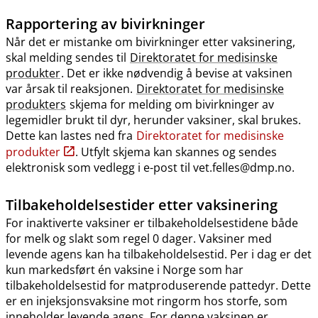
Rapportering av bivirkninger
Når det er mistanke om bivirkninger etter vaksinering,
skal melding sendes til
Direktoratet for medisinske
produkter
. Det er ikke nødvendig å bevise at vaksinen
var årsak til reaksjonen.
Direktoratet for medisinske
produkters
skjema for melding om bivirkninger av
legemidler brukt til dyr, herunder vaksiner, skal brukes.
Dette kan lastes ned fra
Direktoratet for medisinske
produkter
. Utfylt skjema kan skannes og sendes
elektronisk som vedlegg i e-post til vet.felles@dmp.no.
Tilbakeholdelsestider etter vaksinering
For inaktiverte vaksiner er tilbakeholdelsestidene både
for melk og slakt som regel 0 dager. Vaksiner med
levende agens kan ha tilbakeholdelsestid. Per i dag er det
kun markedsført én vaksine i Norge som har
tilbakeholdelsestid for matproduserende pattedyr. Dette
er en injeksjonsvaksine mot ringorm hos storfe, som
inneholder levende agens. For denne vaksinen er