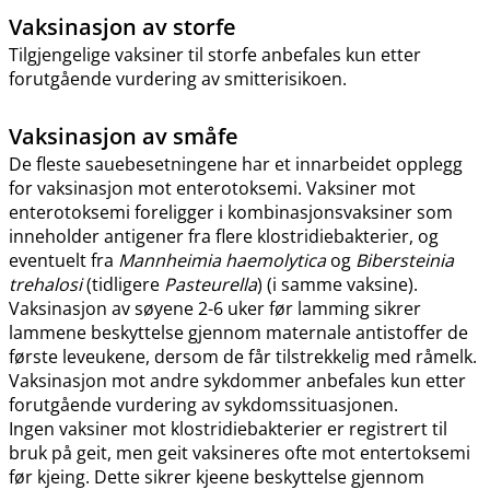
Vaksinasjon av storfe
Tilgjengelige vaksiner til storfe anbefales kun etter
forutgående vurdering av smitterisikoen.
Vaksinasjon av småfe
De fleste sauebesetningene har et innarbeidet opplegg
for vaksinasjon mot enterotoksemi. Vaksiner mot
enterotoksemi foreligger i kombinasjonsvaksiner som
inneholder antigener fra flere klostridiebakterier, og
eventuelt fra
Mannheimia haemolytica
og
Bibersteinia
trehalosi
(tidligere
Pasteurella
) (i samme vaksine).
Vaksinasjon av søyene 2-6 uker før lamming sikrer
lammene beskyttelse gjennom maternale antistoffer de
første leveukene, dersom de får tilstrekkelig med råmelk.
Vaksinasjon mot andre sykdommer anbefales kun etter
forutgående vurdering av sykdomssituasjonen.
Ingen vaksiner mot klostridiebakterier er registrert til
bruk på geit, men geit vaksineres ofte mot entertoksemi
før kjeing. Dette sikrer kjeene beskyttelse gjennom