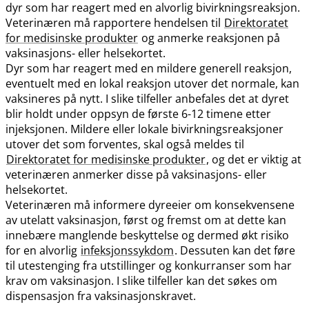
dyr som har reagert med en alvorlig bivirkningsreaksjon.
Veterinæren må rapportere hendelsen til
Direktoratet
for medisinske produkter
og anmerke reaksjonen på
vaksinasjons- eller helsekortet.
Dyr som har reagert med en mildere generell reaksjon,
eventuelt med en lokal reaksjon utover det normale, kan
vaksineres på nytt. I slike tilfeller anbefales det at dyret
blir holdt under oppsyn de første 6-12 timene etter
injeksjonen. Mildere eller lokale bivirkningsreaksjoner
utover det som forventes, skal også meldes til
Direktoratet for medisinske produkter
, og det er viktig at
veterinæren anmerker disse på vaksinasjons- eller
helsekortet.
Veterinæren må informere dyreeier om konsekvensene
av utelatt vaksinasjon, først og fremst om at dette kan
innebære manglende beskyttelse og dermed økt risiko
for en alvorlig
infeksjonssykdom
. Dessuten kan det føre
til utestenging fra utstillinger og konkurranser som har
krav om vaksinasjon. I slike tilfeller kan det søkes om
dispensasjon fra vaksinasjonskravet.