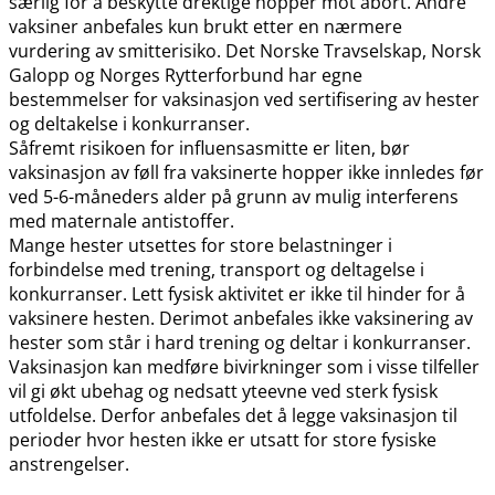
særlig for å beskytte drektige hopper mot abort. Andre
vaksiner anbefales kun brukt etter en nærmere
vurdering av smitterisiko. Det Norske Travselskap, Norsk
Galopp og Norges Rytterforbund har egne
bestemmelser for vaksinasjon ved sertifisering av hester
og deltakelse i konkurranser.
Såfremt risikoen for influensasmitte er liten, bør
vaksinasjon av føll fra vaksinerte hopper ikke innledes før
ved 5-6-måneders alder på grunn av mulig interferens
med maternale antistoffer.
Mange hester utsettes for store belastninger i
forbindelse med trening, transport og deltagelse i
konkurranser. Lett fysisk aktivitet er ikke til hinder for å
vaksinere hesten. Derimot anbefales ikke vaksinering av
hester som står i hard trening og deltar i konkurranser.
Vaksinasjon kan medføre bivirkninger som i visse tilfeller
vil gi økt ubehag og nedsatt yteevne ved sterk fysisk
utfoldelse. Derfor anbefales det å legge vaksinasjon til
perioder hvor hesten ikke er utsatt for store fysiske
anstrengelser.