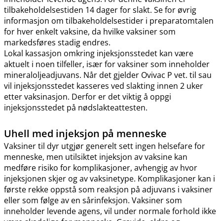
tilbakeholdelsestiden 14 dager for slakt. Se for øvrig
informasjon om tilbakeholdelsestider i preparatomtalen
for hver enkelt vaksine, da hvilke vaksiner som
markedsføres stadig endres.
Lokal kassasjon omkring injeksjonsstedet kan være
aktuelt i noen tilfeller, især for vaksiner som inneholder
mineraloljeadjuvans. Når det gjelder Ovivac P vet. til sau
vil injeksjonsstedet kasseres ved slakting innen 2 uker
etter vaksinasjon. Derfor er det viktig å oppgi
injeksjonsstedet på nødslakteattesten.
Uhell med injeksjon på menneske
Vaksiner til dyr utgjør generelt sett ingen helsefare for
menneske, men utilsiktet injeksjon av vaksine kan
medføre risiko for komplikasjoner, avhengig av hvor
injeksjonen skjer og av vaksinetype. Komplikasjoner kan i
første rekke oppstå som reaksjon på adjuvans i vaksiner
eller som følge av en sårinfeksjon. Vaksiner som
inneholder levende agens, vil under normale forhold ikke