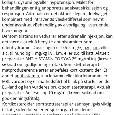
kollaps,
dyspné
og​/​eller
hypotensjon
. Målet for
behandlingen er å gjenopprette adekvat sirkulasjon og
respirasjon. Adrenalin er det aktuelle legemiddelvalget,
kombinert med
intravenøs
væsketilførsel som nevnt
under avsnittet «Behandling av alvorlige og livstruende
bivirkninger».
Dersom tilstanden vedvarer etter adrenalininjeksjon, kan
det være aktuelt å benytte
antihistaminer
som
difenhydramin. Doseringen er 0,5-2 mg/kg
i.v
.,
i.m
. eller
s.c
. til hund og 1 mg/kg
i.v
.,
i.m
. eller
s.c
. til katt. Aktuelt
preparat er ANTIHISTAMÍNICO SYVA 25 mg/ml inj. (krever
søknad om godkjenningsfritak). Som støtteterapi til
matproduserende arter anbefales
kortikosteroider
. Et
annet
antihistamin
, klorfenamin eller klorfeniramin, er
MRL-vurdert og er markedsført til bruk på storfe i en del
EU-land og kan vurderes brukt som støtteterapi. Aktuelt
preparat er Ancesol inj. 10 mg/ml (krever søknad om
godkjenningsfritak).
Kortikosteroider
som støtteterapi er sannsynligvis viktig
til katt, siden luftveier er sjokkorgan hos denne