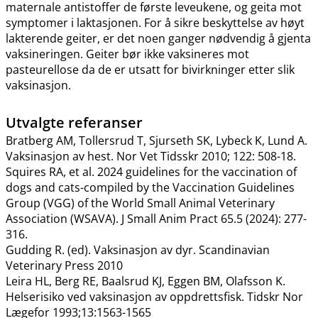
maternale antistoffer de første leveukene, og geita mot
symptomer i laktasjonen. For å sikre beskyttelse av høyt
lakterende geiter, er det noen ganger nødvendig å gjenta
vaksineringen. Geiter bør ikke vaksineres mot
pasteurellose da de er utsatt for bivirkninger etter slik
vaksinasjon.
Utvalgte referanser
Bratberg AM, Tollersrud T, Sjurseth SK, Lybeck K, Lund A.
Vaksinasjon av hest. Nor Vet Tidsskr 2010; 122: 508-18.
Squires RA, et al. 2024 guidelines for the vaccination of
dogs and cats-compiled by the Vaccination Guidelines
Group (VGG) of the World Small Animal Veterinary
Association (WSAVA). J Small Anim Pract 65.5 (2024): 277-
316.
Gudding R. (ed). Vaksinasjon av dyr. Scandinavian
Veterinary Press 2010
Leira HL, Berg RE, Baalsrud KJ, Eggen BM, Olafsson K.
Helserisiko ved vaksinasjon av oppdrettsfisk. Tidskr Nor
Lægefor 1993;13:1563-1565