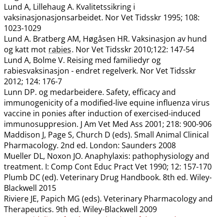
Lund A, Lillehaug A. Kvalitetssikring i
vaksinasjonasjonsarbeidet. Nor Vet Tidsskr 1995; 108:
1023-1029
Lund A. Bratberg AM, Høgåsen HR. Vaksinasjon av hund
og katt mot
rabies
. Nor Vet Tidsskr 2010;122: 147-54
Lund A, Bolme V. Reising med familiedyr og
rabiesvaksinasjon - endret regelverk. Nor Vet Tidsskr
2012; 124: 176-7
Lunn DP. og medarbeidere. Safety, efficacy and
immunogenicity of a modified-live equine influenza virus
vaccine in ponies after induction of exercised-induced
immunosuppresion. J Am Vet Med Ass 2001; 218: 900-906
Maddison J, Page S, Church D (eds). Small Animal Clinical
Pharmacology. 2nd ed. London: Saunders 2008
Mueller DL, Noxon JO. Anaphylaxis: pathophysiology and
treatment. I: Comp Cont Educ Pract Vet 1990; 12: 157-170
Plumb DC (ed). Veterinary Drug Handbook. 8th ed. Wiley-
Blackwell 2015
Riviere JE, Papich MG (eds). Veterinary Pharmacology and
Therapeutics. 9th ed. Wiley-Blackwell 2009