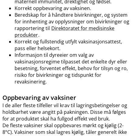
maternell immunitet, drektighet og fødsel.
Korrekt oppbevaring av vaksinen.
Beredskap for å håndtere bivirkninger, og system
for innhenting av opplysninger om bivirkninger og
rapportering til
Direktoratet for medisinske
produkter
.
Korrekt og fullstendig utfylt vaksinasjonsattest,
pass eller helsekort.
Informasjon til dyreeier om valg av
vaksinasjonsregime tilpasset det enkelte dyr eller
besetning, forventet effekt, behov for tilsyn og ro,
risiko for bivirkninger og tidspunkt for
revaksinering.
Oppbevaring av vaksiner
I de aller fleste tilfeller vil krav til lagringsbetingelser og
holdbarhet være angitt på pakningen. Disse må følges
for at produktet skal ha fullgod effekt ved bruk.
De fleste vaksiner skal oppbevares mørkt og kjølig (2-
8°C). Vaksiner som skal lagres kjølig, tåler generelt ikke