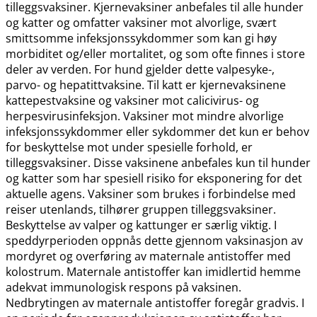
tilleggsvaksiner. Kjernevaksiner anbefales til alle hunder
og katter og omfatter vaksiner mot alvorlige, svært
smittsomme infeksjonssykdommer som kan gi høy
morbiditet og​/​eller mortalitet, og som ofte finnes i store
deler av verden. For hund gjelder dette valpesyke-,
parvo- og hepatittvaksine. Til katt er kjernevaksinene
kattepestvaksine og vaksiner mot calicivirus- og
herpesvirusinfeksjon. Vaksiner mot mindre alvorlige
infeksjonssykdommer eller sykdommer det kun er behov
for beskyttelse mot under spesielle forhold, er
tilleggsvaksiner. Disse vaksinene anbefales kun til hunder
og katter som har spesiell risiko for eksponering for det
aktuelle agens. Vaksiner som brukes i forbindelse med
reiser utenlands, tilhører gruppen tilleggsvaksiner.
Beskyttelse av valper og kattunger er særlig viktig. I
speddyrperioden oppnås dette gjennom vaksinasjon av
mordyret og overføring av maternale antistoffer med
kolostrum. Maternale antistoffer kan imidlertid hemme
adekvat immunologisk respons på vaksinen.
Nedbrytingen av maternale antistoffer foregår gradvis. I