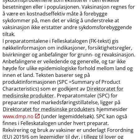
besetningen eller i populasjonen. Vaksinasjon regnes for
å være en kostnadseffektiv måte å forebygge
sykdommer på, men det er viktig å understreke at
vaksinasjon ikke erstatter andre sykdomsforebyggende
tiltak.
I preparatomtalene i Felleskatalogen (FK-tekst) gis
nøkkelinformasjon om indikasjoner, forsiktighetsregler,
bivirkninger og anbefalinger for grunn- og revaksinasjon.
Anbefalingene er veiledende og generelle, og tar ikke
høyde for ulike epidemiologiske forhold mellom land og
innen et land. Teksten baserer seg på
produktinformasjonen (SPC =Summary of Product
Characteristics) som er godkjent av
Direktoratet for
medisinske produkter
. Preparatomtaler (SPC) for
preparater med markedsføringstillatelse, ligger på
Direktoratet for medisinske produkters
hjemmesider
www.dmp.no
(under legemiddelsøk). SPC kan også
finnes i Felleskatalogen under hvert preparat.
Rekvirering og bruk av vaksiner er underlagt Forordning
(EU) 2019/6 om legemidler til dyr, i tillegg til lover og