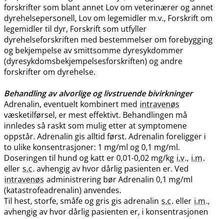
forskrifter som blant annet Lov om veterinærer og annet
dyrehelsepersonell, Lov om legemidler m.v., Forskrift om
legemidler til dyr, Forskrift som utfyller
dyrehelseforskriften med bestemmelser om forebygging
og bekjempelse av smittsomme dyresykdommer
(dyresykdomsbekjempelsesforskriften) og andre
forskrifter om dyrehelse.
Behandling av alvorlige og livstruende bivirkninger
Adrenalin, eventuelt kombinert med
intravenøs
væsketilførsel, er mest effektivt. Behandlingen må
innledes så raskt som mulig etter at symptomene
oppstår. Adrenalin gis alltid først. Adrenalin foreligger i
to ulike konsentrasjoner: 1 mg/ml og 0,1 mg​/​ml.
Doseringen til hund og katt er 0,01-0,02 mg/kg
i.v
.,
i.m
.
eller
s.c
. avhengig av hvor dårlig pasienten er. Ved
intravenøs
administrering bør Adrenalin 0,1 mg/ml
(katastrofeadrenalin) anvendes.
Til hest, storfe, småfe og gris gis adrenalin
s.c
. eller
i.m
.,
avhengig av hvor dårlig pasienten er, i konsentrasjonen