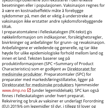
besetningen eller i populasjonen. Vaksinasjon regnes for
å være en kostnadseffektiv måte å forebygge
sykdommer på, men det er viktig å understreke at
vaksinasjon ikke erstatter andre sykdomsforebyggende
tiltak.
I preparatomtalene i Felleskatalogen (FK-tekst) gis
nøkkelinformasjon om indikasjoner, forsiktighetsregler,
bivirkninger og anbefalinger for grunn- og revaksinasjon.
Anbefalingene er veiledende og generelle, og tar ikke
høyde for ulike epidemiologiske forhold mellom land og
innen et land. Teksten baserer seg på
produktinformasjonen (SPC =Summary of Product
Characteristics) som er godkjent av
Direktoratet for
medisinske produkter
. Preparatomtaler (SPC) for
preparater med markedsføringstillatelse, ligger på
Direktoratet for medisinske produkters
hjemmesider
www.dmp.no
(under legemiddelsøk). SPC kan også
finnes i Felleskatalogen under hvert preparat.
Rekvirering og bruk av vaksiner er underlagt Forordning
(EU) 2019/6 om legemidler til dyr, i tillegg til lover og