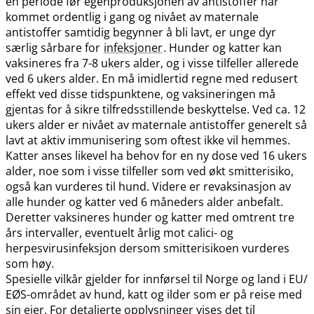
en periode før egenproduksjonen av antistoffer har
kommet ordentlig i gang og nivået av maternale
antistoffer samtidig begynner å bli lavt, er unge dyr
særlig sårbare for
infeksjoner
. Hunder og katter kan
vaksineres fra 7-8 ukers alder, og i visse tilfeller allerede
ved 6 ukers alder. En må imidlertid regne med redusert
effekt ved disse tidspunktene, og vaksineringen må
gjentas for å sikre tilfredsstillende beskyttelse. Ved ca. 12
ukers alder er nivået av maternale antistoffer generelt så
lavt at aktiv immunisering som oftest ikke vil hemmes.
Katter anses likevel ha behov for en ny dose ved 16 ukers
alder, noe som i visse tilfeller som ved økt smitterisiko,
også kan vurderes til hund. Videre er revaksinasjon av
alle hunder og katter ved 6 måneders alder anbefalt.
Deretter vaksineres hunder og katter med omtrent tre
års intervaller, eventuelt årlig mot calici- og
herpesvirusinfeksjon dersom smitterisikoen vurderes
som høy.
Spesielle vilkår gjelder for innførsel til Norge og land i EU​/​
EØS-området av hund, katt og ilder som er på reise med
sin eier. For detaljerte opplysninger vises det til