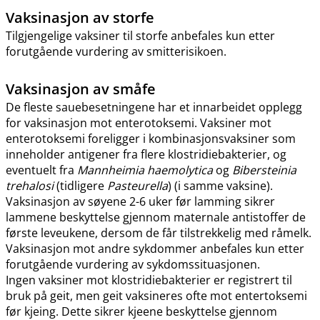
Vaksinasjon av storfe
Tilgjengelige vaksiner til storfe anbefales kun etter
forutgående vurdering av smitterisikoen.
Vaksinasjon av småfe
De fleste sauebesetningene har et innarbeidet opplegg
for vaksinasjon mot enterotoksemi. Vaksiner mot
enterotoksemi foreligger i kombinasjonsvaksiner som
inneholder antigener fra flere klostridiebakterier, og
eventuelt fra
Mannheimia haemolytica
og
Bibersteinia
trehalosi
(tidligere
Pasteurella
) (i samme vaksine).
Vaksinasjon av søyene 2-6 uker før lamming sikrer
lammene beskyttelse gjennom maternale antistoffer de
første leveukene, dersom de får tilstrekkelig med råmelk.
Vaksinasjon mot andre sykdommer anbefales kun etter
forutgående vurdering av sykdomssituasjonen.
Ingen vaksiner mot klostridiebakterier er registrert til
bruk på geit, men geit vaksineres ofte mot entertoksemi
før kjeing. Dette sikrer kjeene beskyttelse gjennom