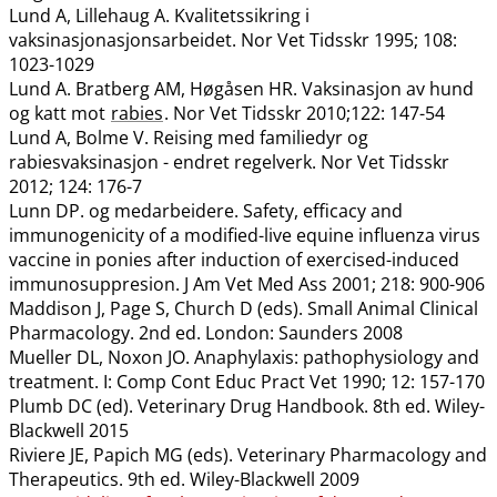
Lund A, Lillehaug A. Kvalitetssikring i
vaksinasjonasjonsarbeidet. Nor Vet Tidsskr 1995; 108:
1023-1029
Lund A. Bratberg AM, Høgåsen HR. Vaksinasjon av hund
og katt mot
rabies
. Nor Vet Tidsskr 2010;122: 147-54
Lund A, Bolme V. Reising med familiedyr og
rabiesvaksinasjon - endret regelverk. Nor Vet Tidsskr
2012; 124: 176-7
Lunn DP. og medarbeidere. Safety, efficacy and
immunogenicity of a modified-live equine influenza virus
vaccine in ponies after induction of exercised-induced
immunosuppresion. J Am Vet Med Ass 2001; 218: 900-906
Maddison J, Page S, Church D (eds). Small Animal Clinical
Pharmacology. 2nd ed. London: Saunders 2008
Mueller DL, Noxon JO. Anaphylaxis: pathophysiology and
treatment. I: Comp Cont Educ Pract Vet 1990; 12: 157-170
Plumb DC (ed). Veterinary Drug Handbook. 8th ed. Wiley-
Blackwell 2015
Riviere JE, Papich MG (eds). Veterinary Pharmacology and
Therapeutics. 9th ed. Wiley-Blackwell 2009