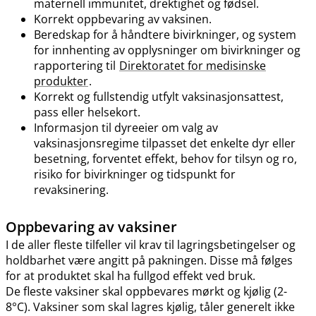
maternell immunitet, drektighet og fødsel.
Korrekt oppbevaring av vaksinen.
Beredskap for å håndtere bivirkninger, og system
for innhenting av opplysninger om bivirkninger og
rapportering til
Direktoratet for medisinske
produkter
.
Korrekt og fullstendig utfylt vaksinasjonsattest,
pass eller helsekort.
Informasjon til dyreeier om valg av
vaksinasjonsregime tilpasset det enkelte dyr eller
besetning, forventet effekt, behov for tilsyn og ro,
risiko for bivirkninger og tidspunkt for
revaksinering.
Oppbevaring av vaksiner
I de aller fleste tilfeller vil krav til lagringsbetingelser og
holdbarhet være angitt på pakningen. Disse må følges
for at produktet skal ha fullgod effekt ved bruk.
De fleste vaksiner skal oppbevares mørkt og kjølig (2-
8°C). Vaksiner som skal lagres kjølig, tåler generelt ikke