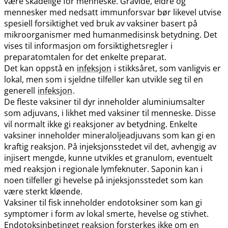
være skadelige for menneske. Gravide, eldre og
mennesker med nedsatt immunforsvar bør likevel utvise
spesiell forsiktighet ved bruk av vaksiner basert på
mikroorganismer med humanmedisinsk betydning. Det
vises til informasjon om forsiktighetsregler i
preparatomtalen for det enkelte preparat.
Det kan oppstå en
infeksjon
i stikksåret, som vanligvis er
lokal, men som i sjeldne tilfeller kan utvikle seg til en
generell
infeksjon
.
De fleste vaksiner til dyr inneholder aluminiumsalter
som adjuvans, i likhet med vaksiner til menneske. Disse
vil normalt ikke gi reaksjoner av betydning. Enkelte
vaksiner inneholder mineraloljeadjuvans som kan gi en
kraftig reaksjon. På injeksjonsstedet vil det, avhengig av
injisert mengde, kunne utvikles et granulom, eventuelt
med reaksjon i regionale lymfeknuter. Saponin kan i
noen tilfeller gi hevelse på injeksjonsstedet som kan
være sterkt kløende.
Vaksiner til fisk inneholder endotoksiner som kan gi
symptomer i form av lokal smerte, hevelse og stivhet.
Endotoksinbetinget reaksjon forsterkes ikke om en