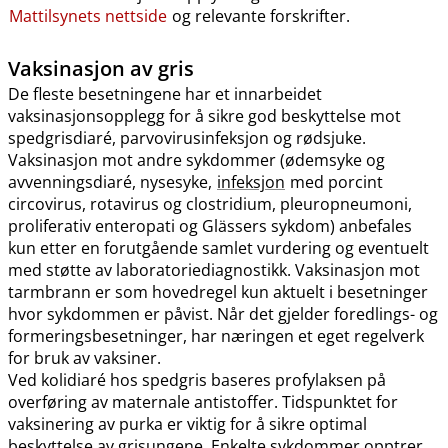
Mattilsynets nettside
og relevante forskrifter.
Vaksinasjon av gris
De fleste besetningene har et innarbeidet
vaksinasjonsopplegg for å sikre god beskyttelse mot
spedgrisdiaré, parvovirusinfeksjon og rødsjuke.
Vaksinasjon mot andre sykdommer (ødemsyke og
avvenningsdiaré, nysesyke,
infeksjon
med porcint
circovirus, rotavirus og clostridium, pleuropneumoni,
proliferativ enteropati og Glässers sykdom) anbefales
kun etter en forutgående samlet vurdering og eventuelt
med støtte av laboratoriediagnostikk. Vaksinasjon mot
tarmbrann er som hovedregel kun aktuelt i besetninger
hvor sykdommen er påvist. Når det gjelder foredlings- og
formeringsbesetninger, har næringen et eget regelverk
for bruk av vaksiner.
Ved kolidiaré hos spedgris baseres profylaksen på
overføring av maternale antistoffer. Tidspunktet for
vaksinering av purka er viktig for å sikre optimal
beskyttelse av grisungene. Enkelte sykdommer opptrer