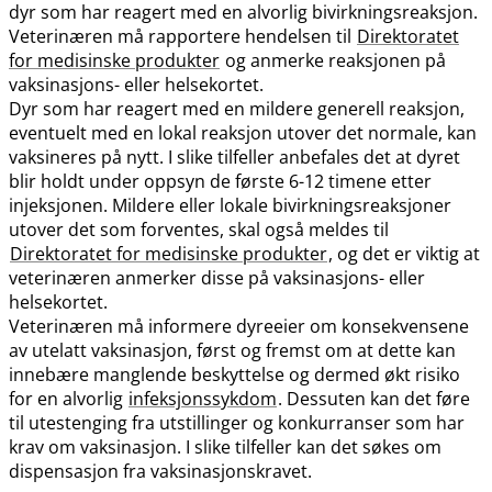
dyr som har reagert med en alvorlig bivirkningsreaksjon.
Veterinæren må rapportere hendelsen til
Direktoratet
for medisinske produkter
og anmerke reaksjonen på
vaksinasjons- eller helsekortet.
Dyr som har reagert med en mildere generell reaksjon,
eventuelt med en lokal reaksjon utover det normale, kan
vaksineres på nytt. I slike tilfeller anbefales det at dyret
blir holdt under oppsyn de første 6-12 timene etter
injeksjonen. Mildere eller lokale bivirkningsreaksjoner
utover det som forventes, skal også meldes til
Direktoratet for medisinske produkter
, og det er viktig at
veterinæren anmerker disse på vaksinasjons- eller
helsekortet.
Veterinæren må informere dyreeier om konsekvensene
av utelatt vaksinasjon, først og fremst om at dette kan
innebære manglende beskyttelse og dermed økt risiko
for en alvorlig
infeksjonssykdom
. Dessuten kan det føre
til utestenging fra utstillinger og konkurranser som har
krav om vaksinasjon. I slike tilfeller kan det søkes om
dispensasjon fra vaksinasjonskravet.