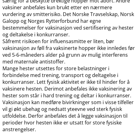
særlig for å beskytte drektige hopper mot abort. Andre
vaksiner anbefales kun brukt etter en nærmere
vurdering av smitterisiko. Det Norske Travselskap, Norsk
Galopp og Norges Rytterforbund har egne
bestemmelser for vaksinasjon ved sertifisering av hester
og deltakelse i konkurranser.
Såfremt risikoen for influensasmitte er liten, bør
vaksinasjon av føll fra vaksinerte hopper ikke innledes før
ved 5-6-måneders alder på grunn av mulig interferens
med maternale antistoffer.
Mange hester utsettes for store belastninger i
forbindelse med trening, transport og deltagelse i
konkurranser. Lett fysisk aktivitet er ikke til hinder for å
vaksinere hesten. Derimot anbefales ikke vaksinering av
hester som står i hard trening og deltar i konkurranser.
Vaksinasjon kan medføre bivirkninger som i visse tilfeller
vil gi økt ubehag og nedsatt yteevne ved sterk fysisk
utfoldelse. Derfor anbefales det å legge vaksinasjon til
perioder hvor hesten ikke er utsatt for store fysiske
anstrengelser.