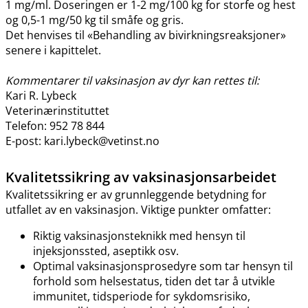
1 mg​/​ml. Doseringen er 1-2 mg/100 kg for storfe og hest
og 0,5-1 mg/50 kg til småfe og gris.
Det henvises til «Behandling av bivirkningsreaksjoner»
senere i kapittelet.
Kommentarer til vaksinasjon av dyr kan rettes til:
Kari R. Lybeck
Veterinærinstituttet
Telefon: 952 78 844
E-post: kari.lybeck@vetinst.no
Kvalitetssikring av vaksinasjonsarbeidet
Kvalitetssikring er av grunnleggende betydning for
utfallet av en vaksinasjon. Viktige punkter omfatter:
Riktig vaksinasjonsteknikk med hensyn til
injeksjonssted, aseptikk osv.
Optimal vaksinasjonsprosedyre som tar hensyn til
forhold som helsestatus, tiden det tar å utvikle
immunitet, tidsperiode for sykdomsrisiko,