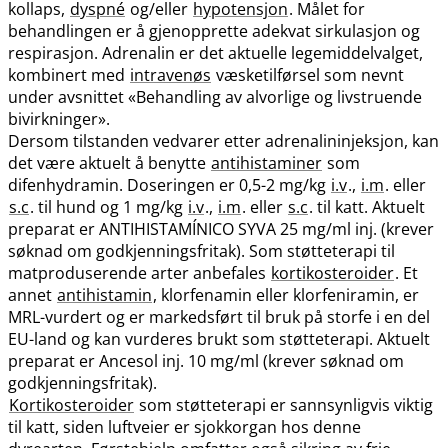
kollaps,
dyspné
og​/​eller
hypotensjon
. Målet for
behandlingen er å gjenopprette adekvat sirkulasjon og
respirasjon. Adrenalin er det aktuelle legemiddelvalget,
kombinert med
intravenøs
væsketilførsel som nevnt
under avsnittet «Behandling av alvorlige og livstruende
bivirkninger».
Dersom tilstanden vedvarer etter adrenalininjeksjon, kan
det være aktuelt å benytte
antihistaminer
som
difenhydramin. Doseringen er 0,5-2 mg/kg
i.v
.,
i.m
. eller
s.c
. til hund og 1 mg/kg
i.v
.,
i.m
. eller
s.c
. til katt. Aktuelt
preparat er ANTIHISTAMÍNICO SYVA 25 mg/ml inj. (krever
søknad om godkjenningsfritak). Som støtteterapi til
matproduserende arter anbefales
kortikosteroider
. Et
annet
antihistamin
, klorfenamin eller klorfeniramin, er
MRL-vurdert og er markedsført til bruk på storfe i en del
EU-land og kan vurderes brukt som støtteterapi. Aktuelt
preparat er Ancesol inj. 10 mg/ml (krever søknad om
godkjenningsfritak).
Kortikosteroider
som støtteterapi er sannsynligvis viktig
til katt, siden luftveier er sjokkorgan hos denne