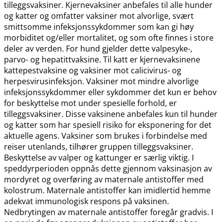
tilleggsvaksiner. Kjernevaksiner anbefales til alle hunder
og katter og omfatter vaksiner mot alvorlige, svært
smittsomme infeksjonssykdommer som kan gi høy
morbiditet og​/​eller mortalitet, og som ofte finnes i store
deler av verden. For hund gjelder dette valpesyke-,
parvo- og hepatittvaksine. Til katt er kjernevaksinene
kattepestvaksine og vaksiner mot calicivirus- og
herpesvirusinfeksjon. Vaksiner mot mindre alvorlige
infeksjonssykdommer eller sykdommer det kun er behov
for beskyttelse mot under spesielle forhold, er
tilleggsvaksiner. Disse vaksinene anbefales kun til hunder
og katter som har spesiell risiko for eksponering for det
aktuelle agens. Vaksiner som brukes i forbindelse med
reiser utenlands, tilhører gruppen tilleggsvaksiner.
Beskyttelse av valper og kattunger er særlig viktig. I
speddyrperioden oppnås dette gjennom vaksinasjon av
mordyret og overføring av maternale antistoffer med
kolostrum. Maternale antistoffer kan imidlertid hemme
adekvat immunologisk respons på vaksinen.
Nedbrytingen av maternale antistoffer foregår gradvis. I