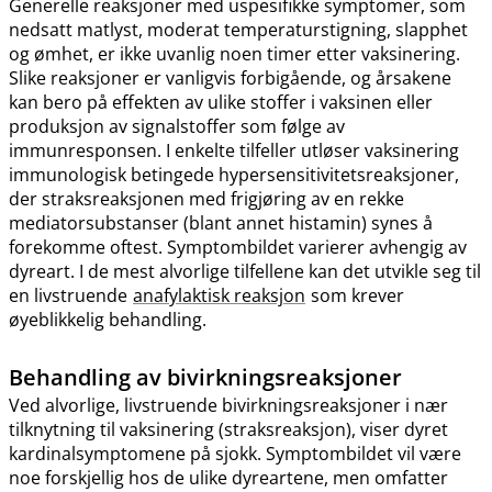
Generelle reaksjoner med uspesifikke symptomer, som
nedsatt matlyst, moderat temperaturstigning, slapphet
og ømhet, er ikke uvanlig noen timer etter vaksinering.
Slike reaksjoner er vanligvis forbigående, og årsakene
kan bero på effekten av ulike stoffer i vaksinen eller
produksjon av signalstoffer som følge av
immunresponsen. I enkelte tilfeller utløser vaksinering
immunologisk betingede hypersensitivitetsreaksjoner,
der straksreaksjonen med frigjøring av en rekke
mediatorsubstanser (blant annet histamin) synes å
forekomme oftest. Symptombildet varierer avhengig av
dyreart. I de mest alvorlige tilfellene kan det utvikle seg til
en livstruende
anafylaktisk reaksjon
som krever
øyeblikkelig behandling.
Behandling av bivirkningsreaksjoner
Ved alvorlige, livstruende bivirkningsreaksjoner i nær
tilknytning til vaksinering (straksreaksjon), viser dyret
kardinalsymptomene på sjokk. Symptombildet vil være
noe forskjellig hos de ulike dyreartene, men omfatter