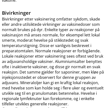
vaksine.
Bivirkninger
Bivirkninger etter vaksinering omfatter sykdom, skade
eller andre utilsiktede virkninger av vaksinedoser som
normalt brukes på dyr. Enkelte typer av reaksjoner på
vaksinasjon må anses normale, for eksempel lett lokal
smerte, moderat hevelse på stikkstedet og svak
temperaturstigning. Disse er vanligvis beskrevet i
preparatomtalen. Normale reaksjoner er forbigående.
Lokale reaksjoner etter vaksinering sees oftest ved bruk
av adjuvansholdige vaksiner. Aluminiumsalter benyttes
ofte i inaktiverte vaksiner, og disse gir normalt en svak
reaksjon. Det samme gjelder for saponiner, men kløe på
injeksjonsstedet er observert for denne gruppen av
adjuvans. Mineraloljer kan gi en kraftig lokal reaksjon,
med hevelse som kan holde seg i flere uker og eventuelt
utvikle seg til en granulomatøs betennelse. Hevelse i
regionale lymfeknuter kan forekomme, og i enkelte
tilfeller utvikles generelle reaksjoner.