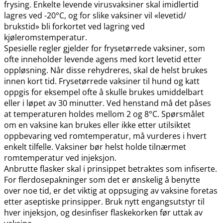
frysing. Enkelte levende virusvaksiner skal imidlertid
lagres ved -20°C, og for slike vaksiner vil «levetid​/​
brukstid» bli forkortet ved lagring ved
kjøleromstemperatur.
Spesielle regler gjelder for frysetørrede vaksiner, som
ofte inneholder levende agens med kort levetid etter
oppløsning. Når disse rehydreres, skal de helst brukes
innen kort tid. Frysetørrede vaksiner til hund og katt
oppgis for eksempel ofte å skulle brukes umiddelbart
eller i løpet av 30 minutter. Ved henstand må det påses
at temperaturen holdes mellom 2 og 8°C. Spørsmålet
om en vaksine kan brukes eller ikke etter utilsiktet
oppbevaring ved romtemperatur, må vurderes i hvert
enkelt tilfelle. Vaksiner bør helst holde tilnærmet
romtemperatur ved injeksjon.
Anbrutte flasker skal i prinsippet betraktes som infiserte.
For flerdosepakninger som det er ønskelig å benytte
over noe tid, er det viktig at oppsuging av vaksine foretas
etter aseptiske prinsipper. Bruk nytt engangsutstyr til
hver injeksjon, og desinfiser flaskekorken før uttak av