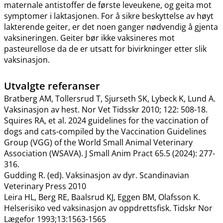
maternale antistoffer de første leveukene, og geita mot
symptomer i laktasjonen. For å sikre beskyttelse av høyt
lakterende geiter, er det noen ganger nødvendig å gjenta
vaksineringen. Geiter bør ikke vaksineres mot
pasteurellose da de er utsatt for bivirkninger etter slik
vaksinasjon.
Utvalgte referanser
Bratberg AM, Tollersrud T, Sjurseth SK, Lybeck K, Lund A.
Vaksinasjon av hest. Nor Vet Tidsskr 2010; 122: 508-18.
Squires RA, et al. 2024 guidelines for the vaccination of
dogs and cats-compiled by the Vaccination Guidelines
Group (VGG) of the World Small Animal Veterinary
Association (WSAVA). J Small Anim Pract 65.5 (2024): 277-
316.
Gudding R. (ed). Vaksinasjon av dyr. Scandinavian
Veterinary Press 2010
Leira HL, Berg RE, Baalsrud KJ, Eggen BM, Olafsson K.
Helserisiko ved vaksinasjon av oppdrettsfisk. Tidskr Nor
Lægefor 1993;13:1563-1565