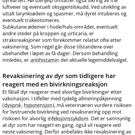
dyrearten. Førstehjelp omfatter også sikring av frie
luftveier og eventuelt oksygentilskudd. Ved utvikling av
uttalt larynksødem og spasmer, må dyret intuberes og
eventuelt trakeotomeres.
Subkutane ødemer i hode​/​hals-området, eventuelt
andre steder på kroppen og urticaria, er
straksreaksjoner som forekommer relativt ofte etter
vaksinering. Som regel går disse tilstandene over
ubehandlet i løpet av få dager. Dersom behandling
innledes, er
antihistamin
det aktuelle legemiddelvalget.
Revaksinering av dyr som tidligere har
reagert med en bivirkningsreaksjon
Et fåtall dyr reagerer med alvorlige bivirkninger etter
vaksinasjon. I tilfeller med tydelig allmennpåkjenning
(
dyspné
,
hypotensjon
), må veterinæren vurdere risikoen
for livstruende bivirkning ved revaksinering opp mot
risikoen for alvorlig
infeksjonssykdom
. Det er sannsynlig
at dyr som har reagert en gang, også vil reagere ved
neste vaksinering. Derfor anbefales ikke revaksinering av