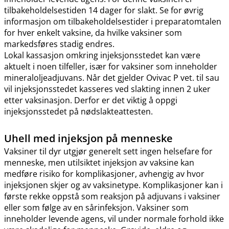
tilbakeholdelsestiden 14 dager for slakt. Se for øvrig
informasjon om tilbakeholdelsestider i preparatomtalen
for hver enkelt vaksine, da hvilke vaksiner som
markedsføres stadig endres.
Lokal kassasjon omkring injeksjonsstedet kan være
aktuelt i noen tilfeller, især for vaksiner som inneholder
mineraloljeadjuvans. Når det gjelder Ovivac P vet. til sau
vil injeksjonsstedet kasseres ved slakting innen 2 uker
etter vaksinasjon. Derfor er det viktig å oppgi
injeksjonsstedet på nødslakteattesten.
Uhell med injeksjon på menneske
Vaksiner til dyr utgjør generelt sett ingen helsefare for
menneske, men utilsiktet injeksjon av vaksine kan
medføre risiko for komplikasjoner, avhengig av hvor
injeksjonen skjer og av vaksinetype. Komplikasjoner kan i
første rekke oppstå som reaksjon på adjuvans i vaksiner
eller som følge av en sårinfeksjon. Vaksiner som
inneholder levende agens, vil under normale forhold ikke