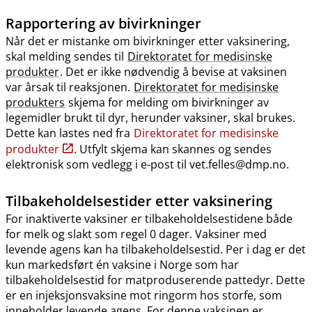
Rapportering av bivirkninger
Når det er mistanke om bivirkninger etter vaksinering,
skal melding sendes til
Direktoratet for medisinske
produkter
. Det er ikke nødvendig å bevise at vaksinen
var årsak til reaksjonen.
Direktoratet for medisinske
produkters
skjema for melding om bivirkninger av
legemidler brukt til dyr, herunder vaksiner, skal brukes.
Dette kan lastes ned fra
Direktoratet for medisinske
produkter
. Utfylt skjema kan skannes og sendes
elektronisk som vedlegg i e-post til vet.felles@dmp.no.
Tilbakeholdelsestider etter vaksinering
For inaktiverte vaksiner er tilbakeholdelsestidene både
for melk og slakt som regel 0 dager. Vaksiner med
levende agens kan ha tilbakeholdelsestid. Per i dag er det
kun markedsført én vaksine i Norge som har
tilbakeholdelsestid for matproduserende pattedyr. Dette
er en injeksjonsvaksine mot ringorm hos storfe, som
inneholder levende agens. For denne vaksinen er