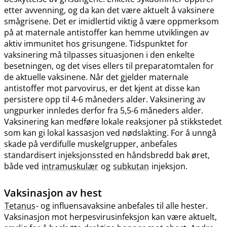
etter avvenning, og da kan det være aktuelt å vaksinere
smågrisene. Det er imidlertid viktig å være oppmerksom
på at maternale antistoffer kan hemme utviklingen av
aktiv immunitet hos grisungene. Tidspunktet for
vaksinering må tilpasses situasjonen i den enkelte
besetningen, og det vises ellers til preparatomtalen for
de aktuelle vaksinene. Når det gjelder maternale
antistoffer mot parvovirus, er det kjent at disse kan
persistere opp til 4-6 måneders alder. Vaksinering av
ungpurker innledes derfor fra 5,5-6 måneders alder.
Vaksinering kan medføre lokale reaksjoner på stikkstedet
som kan gi lokal kassasjon ved nødslakting. For å unngå
skade på verdifulle muskelgrupper, anbefales
standardisert injeksjonssted en håndsbredd bak øret,
både ved
intramuskulær
og
subkutan
injeksjon.
Vaksinasjon av hest
Tetanus
- og influensavaksine anbefales til alle hester.
Vaksinasjon mot herpesvirusinfeksjon kan være aktuelt,