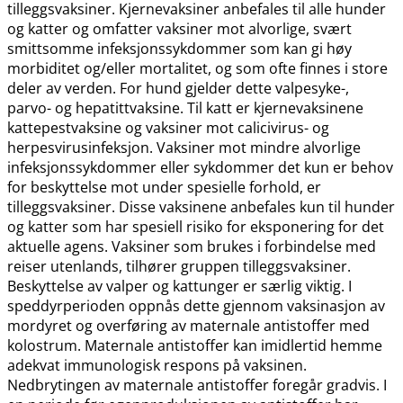
tilleggsvaksiner. Kjernevaksiner anbefales til alle hunder
og katter og omfatter vaksiner mot alvorlige, svært
smittsomme infeksjonssykdommer som kan gi høy
morbiditet og​/​eller mortalitet, og som ofte finnes i store
deler av verden. For hund gjelder dette valpesyke-,
parvo- og hepatittvaksine. Til katt er kjernevaksinene
kattepestvaksine og vaksiner mot calicivirus- og
herpesvirusinfeksjon. Vaksiner mot mindre alvorlige
infeksjonssykdommer eller sykdommer det kun er behov
for beskyttelse mot under spesielle forhold, er
tilleggsvaksiner. Disse vaksinene anbefales kun til hunder
og katter som har spesiell risiko for eksponering for det
aktuelle agens. Vaksiner som brukes i forbindelse med
reiser utenlands, tilhører gruppen tilleggsvaksiner.
Beskyttelse av valper og kattunger er særlig viktig. I
speddyrperioden oppnås dette gjennom vaksinasjon av
mordyret og overføring av maternale antistoffer med
kolostrum. Maternale antistoffer kan imidlertid hemme
adekvat immunologisk respons på vaksinen.
Nedbrytingen av maternale antistoffer foregår gradvis. I