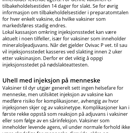
tilbakeholdelsestiden 14 dager for slakt. Se for øvrig
informasjon om tilbakeholdelsestider i preparatomtalen
for hver enkelt vaksine, da hvilke vaksiner som
markedsføres stadig endres.
Lokal kassasjon omkring injeksjonsstedet kan være
aktuelt i noen tilfeller, især for vaksiner som inneholder
mineraloljeadjuvans. Når det gjelder Ovivac P vet. til sau
vil injeksjonsstedet kasseres ved slakting innen 2 uker
etter vaksinasjon. Derfor er det viktig å oppgi
injeksjonsstedet på nødslakteattesten.
Uhell med injeksjon på menneske
Vaksiner til dyr utgjør generelt sett ingen helsefare for
menneske, men utilsiktet injeksjon av vaksine kan
medføre risiko for komplikasjoner, avhengig av hvor
injeksjonen skjer og av vaksinetype. Komplikasjoner kan i
første rekke oppstå som reaksjon på adjuvans i vaksiner
eller som følge av en sårinfeksjon. Vaksiner som
inneholder levende agens, vil under normale forhold ikke