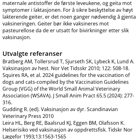
maternale antistoffer de første leveukene, og geita mot
symptomer i laktasjonen. For å sikre beskyttelse av høyt
lakterende geiter, er det noen ganger nødvendig å gjenta
vaksineringen. Geiter bør ikke vaksineres mot
pasteurellose da de er utsatt for bivirkninger etter slik
vaksinasjon.
Utvalgte referanser
Bratberg AM, Tollersrud T, Sjurseth SK, Lybeck K, Lund A.
Vaksinasjon av hest. Nor Vet Tidsskr 2010; 122: 508-18.
Squires RA, et al. 2024 guidelines for the vaccination of
dogs and cats-compiled by the Vaccination Guidelines
Group (VGG) of the World Small Animal Veterinary
Association (WSAVA). J Small Anim Pract 65.5 (2024): 277-
316.
Gudding R. (ed). Vaksinasjon av dyr. Scandinavian
Veterinary Press 2010
Leira HL, Berg RE, Baalsrud KJ, Eggen BM, Olafsson K.
Helserisiko ved vaksinasjon av oppdrettsfisk. Tidskr Nor
Lægefor 1993;13:1563-1565