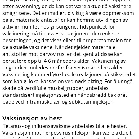
etter avvenning, og da kan det være aktuelt å vaksinere
smågrisene. Det er imidlertid viktig å være oppmerksom
på at maternale antistoffer kan hemme utviklingen av
aktiv immunitet hos grisungene. Tidspunktet for
vaksinering må tilpasses situasjonen i den enkelte
besetningen, og det vises ellers til preparatomtalen for
de aktuelle vaksinene. Når det gjelder maternale
antistoffer mot parvovirus, er det kjent at disse kan
persistere opp til 4-6 måneders alder. Vaksinering av
ungpurker innledes derfor fra 5,5-6 måneders alder.
Vaksinering kan medføre lokale reaksjoner på stikkstedet
som kan gi lokal kassasjon ved nødslakting. For å unngå
skade på verdifulle muskelgrupper, anbefales
standardisert injeksjonssted en håndsbredd bak øret,
både ved
intramuskulær
og
subkutan
injeksjon.
Vaksinasjon av hest
Tetanus
- og influensavaksine anbefales til alle hester.
Vaksinasjon mot herpesvirusinfeksjon kan være aktuelt,