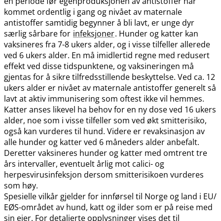
en periode før egenproduksjonen av antistoffer har
kommet ordentlig i gang og nivået av maternale
antistoffer samtidig begynner å bli lavt, er unge dyr
særlig sårbare for
infeksjoner
. Hunder og katter kan
vaksineres fra 7-8 ukers alder, og i visse tilfeller allerede
ved 6 ukers alder. En må imidlertid regne med redusert
effekt ved disse tidspunktene, og vaksineringen må
gjentas for å sikre tilfredsstillende beskyttelse. Ved ca. 12
ukers alder er nivået av maternale antistoffer generelt så
lavt at aktiv immunisering som oftest ikke vil hemmes.
Katter anses likevel ha behov for en ny dose ved 16 ukers
alder, noe som i visse tilfeller som ved økt smitterisiko,
også kan vurderes til hund. Videre er revaksinasjon av
alle hunder og katter ved 6 måneders alder anbefalt.
Deretter vaksineres hunder og katter med omtrent tre
års intervaller, eventuelt årlig mot calici- og
herpesvirusinfeksjon dersom smitterisikoen vurderes
som høy.
Spesielle vilkår gjelder for innførsel til Norge og land i EU​/​
EØS-området av hund, katt og ilder som er på reise med
sin eier. For detaljerte opplysninger vises det til