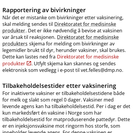
Rapportering av bivirkninger
Når det er mistanke om bivirkninger etter vaksinering,
skal melding sendes til
Direktoratet for medisinske
produkter
. Det er ikke nødvendig å bevise at vaksinen
var årsak til reaksjonen.
Direktoratet for medisinske
produkters
skjema for melding om bivirkninger av
legemidler brukt til dyr, herunder vaksiner, skal brukes.
Dette kan lastes ned fra
Direktoratet for medisinske
produkter
. Utfylt skjema kan skannes og sendes
elektronisk som vedlegg i e-post til vet.felles@dmp.no.
Tilbakeholdelsestider etter vaksinering
For inaktiverte vaksiner er tilbakeholdelsestidene både
for melk og slakt som regel 0 dager. Vaksiner med
levende agens kan ha tilbakeholdelsestid. Per i dag er det
kun markedsført én vaksine i Norge som har
tilbakeholdelsestid for matproduserende pattedyr. Dette
er en injeksjonsvaksine mot ringorm hos storfe, som
inneholder levende agens. For denne vaksinen er