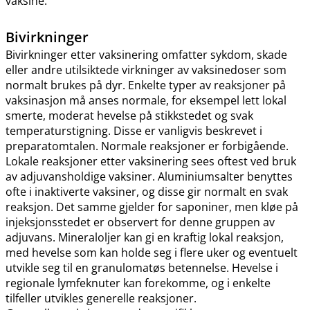
vaksine.
Bivirkninger
Bivirkninger etter vaksinering omfatter sykdom, skade
eller andre utilsiktede virkninger av vaksinedoser som
normalt brukes på dyr. Enkelte typer av reaksjoner på
vaksinasjon må anses normale, for eksempel lett lokal
smerte, moderat hevelse på stikkstedet og svak
temperaturstigning. Disse er vanligvis beskrevet i
preparatomtalen. Normale reaksjoner er forbigående.
Lokale reaksjoner etter vaksinering sees oftest ved bruk
av adjuvansholdige vaksiner. Aluminiumsalter benyttes
ofte i inaktiverte vaksiner, og disse gir normalt en svak
reaksjon. Det samme gjelder for saponiner, men kløe på
injeksjonsstedet er observert for denne gruppen av
adjuvans. Mineraloljer kan gi en kraftig lokal reaksjon,
med hevelse som kan holde seg i flere uker og eventuelt
utvikle seg til en granulomatøs betennelse. Hevelse i
regionale lymfeknuter kan forekomme, og i enkelte
tilfeller utvikles generelle reaksjoner.