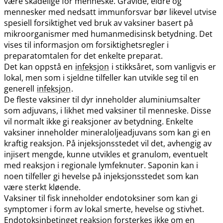
være skadelige for menneske. Gravide, eldre og
mennesker med nedsatt immunforsvar bør likevel utvise
spesiell forsiktighet ved bruk av vaksiner basert på
mikroorganismer med humanmedisinsk betydning. Det
vises til informasjon om forsiktighetsregler i
preparatomtalen for det enkelte preparat.
Det kan oppstå en
infeksjon
i stikksåret, som vanligvis er
lokal, men som i sjeldne tilfeller kan utvikle seg til en
generell
infeksjon
.
De fleste vaksiner til dyr inneholder aluminiumsalter
som adjuvans, i likhet med vaksiner til menneske. Disse
vil normalt ikke gi reaksjoner av betydning. Enkelte
vaksiner inneholder mineraloljeadjuvans som kan gi en
kraftig reaksjon. På injeksjonsstedet vil det, avhengig av
injisert mengde, kunne utvikles et granulom, eventuelt
med reaksjon i regionale lymfeknuter. Saponin kan i
noen tilfeller gi hevelse på injeksjonsstedet som kan
være sterkt kløende.
Vaksiner til fisk inneholder endotoksiner som kan gi
symptomer i form av lokal smerte, hevelse og stivhet.
Endotoksinbetinget reaksjon forsterkes ikke om en