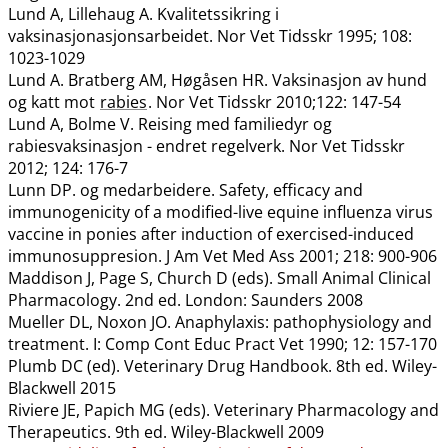
Lund A, Lillehaug A. Kvalitetssikring i
vaksinasjonasjonsarbeidet. Nor Vet Tidsskr 1995; 108:
1023-1029
Lund A. Bratberg AM, Høgåsen HR. Vaksinasjon av hund
og katt mot
rabies
. Nor Vet Tidsskr 2010;122: 147-54
Lund A, Bolme V. Reising med familiedyr og
rabiesvaksinasjon - endret regelverk. Nor Vet Tidsskr
2012; 124: 176-7
Lunn DP. og medarbeidere. Safety, efficacy and
immunogenicity of a modified-live equine influenza virus
vaccine in ponies after induction of exercised-induced
immunosuppresion. J Am Vet Med Ass 2001; 218: 900-906
Maddison J, Page S, Church D (eds). Small Animal Clinical
Pharmacology. 2nd ed. London: Saunders 2008
Mueller DL, Noxon JO. Anaphylaxis: pathophysiology and
treatment. I: Comp Cont Educ Pract Vet 1990; 12: 157-170
Plumb DC (ed). Veterinary Drug Handbook. 8th ed. Wiley-
Blackwell 2015
Riviere JE, Papich MG (eds). Veterinary Pharmacology and
Therapeutics. 9th ed. Wiley-Blackwell 2009