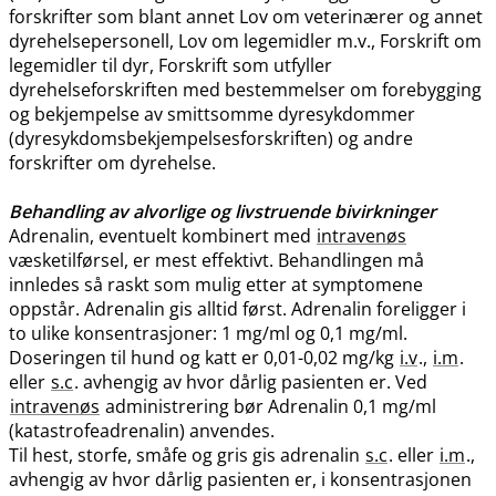
forskrifter som blant annet Lov om veterinærer og annet
dyrehelsepersonell, Lov om legemidler m.v., Forskrift om
legemidler til dyr, Forskrift som utfyller
dyrehelseforskriften med bestemmelser om forebygging
og bekjempelse av smittsomme dyresykdommer
(dyresykdomsbekjempelsesforskriften) og andre
forskrifter om dyrehelse.
Behandling av alvorlige og livstruende bivirkninger
Adrenalin, eventuelt kombinert med
intravenøs
væsketilførsel, er mest effektivt. Behandlingen må
innledes så raskt som mulig etter at symptomene
oppstår. Adrenalin gis alltid først. Adrenalin foreligger i
to ulike konsentrasjoner: 1 mg/ml og 0,1 mg​/​ml.
Doseringen til hund og katt er 0,01-0,02 mg/kg
i.v
.,
i.m
.
eller
s.c
. avhengig av hvor dårlig pasienten er. Ved
intravenøs
administrering bør Adrenalin 0,1 mg/ml
(katastrofeadrenalin) anvendes.
Til hest, storfe, småfe og gris gis adrenalin
s.c
. eller
i.m
.,
avhengig av hvor dårlig pasienten er, i konsentrasjonen