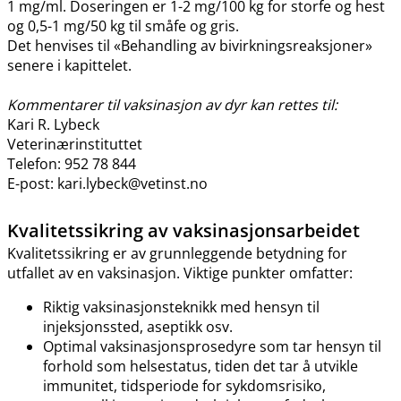
1 mg​/​ml. Doseringen er 1-2 mg/100 kg for storfe og hest
og 0,5-1 mg/50 kg til småfe og gris.
Det henvises til «Behandling av bivirkningsreaksjoner»
senere i kapittelet.
Kommentarer til vaksinasjon av dyr kan rettes til:
Kari R. Lybeck
Veterinærinstituttet
Telefon: 952 78 844
E-post: kari.lybeck@vetinst.no
Kvalitetssikring av vaksinasjonsarbeidet
Kvalitetssikring er av grunnleggende betydning for
utfallet av en vaksinasjon. Viktige punkter omfatter:
Riktig vaksinasjonsteknikk med hensyn til
injeksjonssted, aseptikk osv.
Optimal vaksinasjonsprosedyre som tar hensyn til
forhold som helsestatus, tiden det tar å utvikle
immunitet, tidsperiode for sykdomsrisiko,