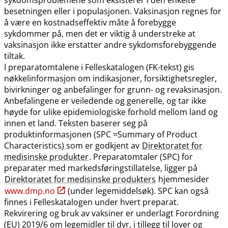
besetningen eller i populasjonen. Vaksinasjon regnes for
å være en kostnadseffektiv måte å forebygge
sykdommer på, men det er viktig å understreke at
vaksinasjon ikke erstatter andre sykdomsforebyggende
tiltak.
I preparatomtalene i Felleskatalogen (FK-tekst) gis
nøkkelinformasjon om indikasjoner, forsiktighetsregler,
bivirkninger og anbefalinger for grunn- og revaksinasjon.
Anbefalingene er veiledende og generelle, og tar ikke
høyde for ulike epidemiologiske forhold mellom land og
innen et land. Teksten baserer seg på
produktinformasjonen (SPC =Summary of Product
Characteristics) som er godkjent av
Direktoratet for
medisinske produkter
. Preparatomtaler (SPC) for
preparater med markedsføringstillatelse, ligger på
Direktoratet for medisinske produkters
hjemmesider
www.dmp.no
(under legemiddelsøk). SPC kan også
finnes i Felleskatalogen under hvert preparat.
Rekvirering og bruk av vaksiner er underlagt Forordning
(EU) 2019/6 om legemidler til dyr, i tillegg til lover og