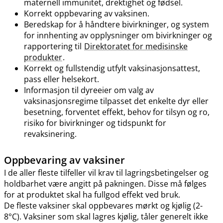
maternell immunitet, drektighet og fødsel.
Korrekt oppbevaring av vaksinen.
Beredskap for å håndtere bivirkninger, og system
for innhenting av opplysninger om bivirkninger og
rapportering til
Direktoratet for medisinske
produkter
.
Korrekt og fullstendig utfylt vaksinasjonsattest,
pass eller helsekort.
Informasjon til dyreeier om valg av
vaksinasjonsregime tilpasset det enkelte dyr eller
besetning, forventet effekt, behov for tilsyn og ro,
risiko for bivirkninger og tidspunkt for
revaksinering.
Oppbevaring av vaksiner
I de aller fleste tilfeller vil krav til lagringsbetingelser og
holdbarhet være angitt på pakningen. Disse må følges
for at produktet skal ha fullgod effekt ved bruk.
De fleste vaksiner skal oppbevares mørkt og kjølig (2-
8°C). Vaksiner som skal lagres kjølig, tåler generelt ikke