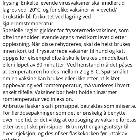
frysing. Enkelte levende virusvaksiner skal imidlertid
lagres ved -20°C, og for slike vaksiner vil «levetid​/​
brukstid» bli forkortet ved lagring ved
kjøleromstemperatur.
Spesielle regler gjelder for frysetørrede vaksiner, som
ofte inneholder levende agens med kort levetid etter
oppløsning. Når disse rehydreres, skal de helst brukes
innen kort tid. Frysetørrede vaksiner til hund og katt
oppgis for eksempel ofte å skulle brukes umiddelbart
eller i løpet av 30 minutter. Ved henstand må det påses
at temperaturen holdes mellom 2 og 8°C. Spørsmålet
om en vaksine kan brukes eller ikke etter utilsiktet
oppbevaring ved romtemperatur, må vurderes i hvert
enkelt tilfelle. Vaksiner bør helst holde tilnærmet
romtemperatur ved injeksjon.
Anbrutte flasker skal i prinsippet betraktes som infiserte.
For flerdosepakninger som det er ønskelig å benytte
over noe tid, er det viktig at oppsuging av vaksine foretas
etter aseptiske prinsipper. Bruk nytt engangsutstyr til
hver injeksjon, og desinfiser flaskekorken før uttak av