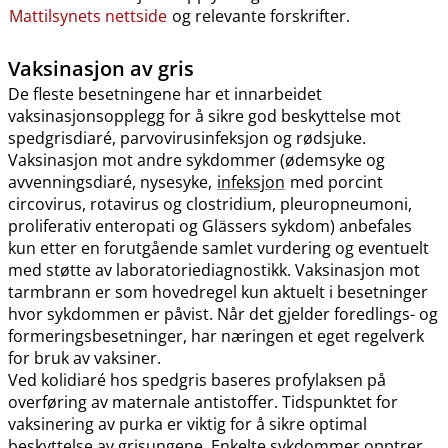
Mattilsynets nettside
og relevante forskrifter.
Vaksinasjon av gris
De fleste besetningene har et innarbeidet
vaksinasjonsopplegg for å sikre god beskyttelse mot
spedgrisdiaré, parvovirusinfeksjon og rødsjuke.
Vaksinasjon mot andre sykdommer (ødemsyke og
avvenningsdiaré, nysesyke,
infeksjon
med porcint
circovirus, rotavirus og clostridium, pleuropneumoni,
proliferativ enteropati og Glässers sykdom) anbefales
kun etter en forutgående samlet vurdering og eventuelt
med støtte av laboratoriediagnostikk. Vaksinasjon mot
tarmbrann er som hovedregel kun aktuelt i besetninger
hvor sykdommen er påvist. Når det gjelder foredlings- og
formeringsbesetninger, har næringen et eget regelverk
for bruk av vaksiner.
Ved kolidiaré hos spedgris baseres profylaksen på
overføring av maternale antistoffer. Tidspunktet for
vaksinering av purka er viktig for å sikre optimal
beskyttelse av grisungene. Enkelte sykdommer opptrer