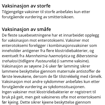
Vaksinasjon av storfe
Tilgjengelige vaksiner til storfe anbefales kun etter
forutgående vurdering av smitterisikoen.
Vaksinasjon av småfe
De fleste sauebesetningene har et innarbeidet opplegg
for vaksinasjon mot enterotoksemi. Vaksiner mot
enterotoksemi foreligger i kombinasjonsvaksiner som
inneholder antigener fra flere klostridiebakterier, og
eventuelt fra
Mannheimia haemolytica
og
Bibersteinia
trehalosi
(tidligere
Pasteurella
) (i samme vaksine).
Vaksinasjon av søyene 2-6 uker før lamming sikrer
lammene beskyttelse gjennom maternale antistoffer de
første leveukene, dersom de får tilstrekkelig med råmelk.
Vaksinasjon mot andre sykdommer anbefales kun etter
forutgående vurdering av sykdomssituasjonen.
Ingen vaksiner mot klostridiebakterier er registrert til
bruk på geit, men geit vaksineres ofte mot entertoksemi
før kjeing. Dette sikrer kjeene beskyttelse gjennom