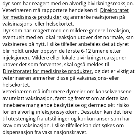
dyr som har reagert med en alvorlig bivirkningsreaksjon.
Veterinæren må rapportere hendelsen til
Direktoratet
for medisinske produkter
og anmerke reaksjonen på
vaksinasjons- eller helsekortet.
Dyr som har reagert med en mildere generell reaksjon,
eventuelt med en lokal reaksjon utover det normale, kan
vaksineres på nytt. I slike tilfeller anbefales det at dyret
blir holdt under oppsyn de første 6-12 timene etter
injeksjonen. Mildere eller lokale bivirkningsreaksjoner
utover det som forventes, skal også meldes til
Direktoratet for medisinske produkter
, og det er viktig at
veterinæren anmerker disse på vaksinasjons- eller
helsekortet.
Veterinæren må informere dyreeier om konsekvensene
av utelatt vaksinasjon, først og fremst om at dette kan
innebære manglende beskyttelse og dermed økt risiko
for en alvorlig
infeksjonssykdom
. Dessuten kan det føre
til utestenging fra utstillinger og konkurranser som har
krav om vaksinasjon. I slike tilfeller kan det søkes om
dispensasjon fra vaksinasjonskravet.