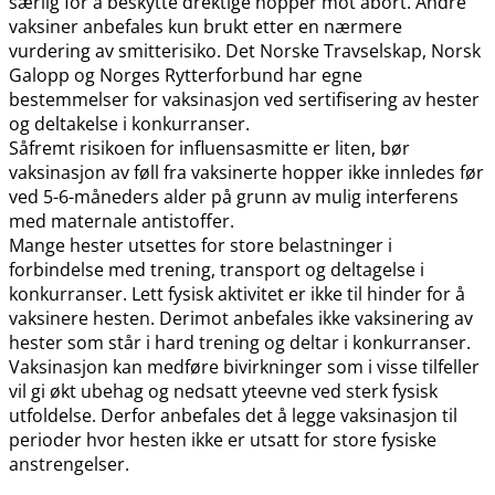
særlig for å beskytte drektige hopper mot abort. Andre
vaksiner anbefales kun brukt etter en nærmere
vurdering av smitterisiko. Det Norske Travselskap, Norsk
Galopp og Norges Rytterforbund har egne
bestemmelser for vaksinasjon ved sertifisering av hester
og deltakelse i konkurranser.
Såfremt risikoen for influensasmitte er liten, bør
vaksinasjon av føll fra vaksinerte hopper ikke innledes før
ved 5-6-måneders alder på grunn av mulig interferens
med maternale antistoffer.
Mange hester utsettes for store belastninger i
forbindelse med trening, transport og deltagelse i
konkurranser. Lett fysisk aktivitet er ikke til hinder for å
vaksinere hesten. Derimot anbefales ikke vaksinering av
hester som står i hard trening og deltar i konkurranser.
Vaksinasjon kan medføre bivirkninger som i visse tilfeller
vil gi økt ubehag og nedsatt yteevne ved sterk fysisk
utfoldelse. Derfor anbefales det å legge vaksinasjon til
perioder hvor hesten ikke er utsatt for store fysiske
anstrengelser.