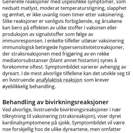
Generelle reaksjoner med uspesifikke symptomer, som
nedsatt matlyst, moderat temperaturstigning, slapphet
og ømhet, er ikke uvanlig noen timer etter vaksinering.
Slike reaksjoner er vanligvis forbigående, og årsakene
kan bero på effekten av ulike stoffer i vaksinen eller
produksjon av signalstoffer som følge av
immunresponsen. I enkelte tilfeller utløser vaksinering
immunologisk betingede hypersensitivitetsreaksjoner,
der straksreaksjonen med frigjøring av en rekke
mediatorsubstanser (blant annet histamin) synes å
forekomme oftest. Symptombildet varierer avhengig av
dyreart. I de mest alvorlige tilfellene kan det utvikle seg til
en livstruende
anafylaktisk reaksjon
som krever
øyeblikkelig behandling.
Behandling av bivirkningsreaksjoner
Ved alvorlige, livstruende bivirkningsreaksjoner i nær
tilknytning til vaksinering (straksreaksjon), viser dyret
kardinalsymptomene på sjokk. Symptombildet vil være
noe forskjellig hos de ulike dyreartene, men omfatter