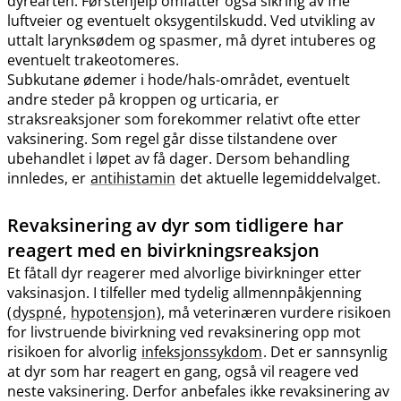
dyrearten. Førstehjelp omfatter også sikring av frie
luftveier og eventuelt oksygentilskudd. Ved utvikling av
uttalt larynksødem og spasmer, må dyret intuberes og
eventuelt trakeotomeres.
Subkutane ødemer i hode​/​hals-området, eventuelt
andre steder på kroppen og urticaria, er
straksreaksjoner som forekommer relativt ofte etter
vaksinering. Som regel går disse tilstandene over
ubehandlet i løpet av få dager. Dersom behandling
innledes, er
antihistamin
det aktuelle legemiddelvalget.
Revaksinering av dyr som tidligere har
reagert med en bivirkningsreaksjon
Et fåtall dyr reagerer med alvorlige bivirkninger etter
vaksinasjon. I tilfeller med tydelig allmennpåkjenning
(
dyspné
,
hypotensjon
), må veterinæren vurdere risikoen
for livstruende bivirkning ved revaksinering opp mot
risikoen for alvorlig
infeksjonssykdom
. Det er sannsynlig
at dyr som har reagert en gang, også vil reagere ved
neste vaksinering. Derfor anbefales ikke revaksinering av