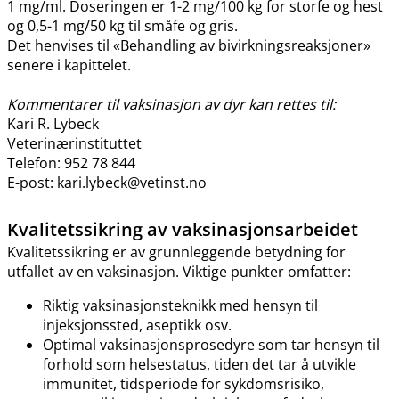
1 mg​/​ml. Doseringen er 1-2 mg/100 kg for storfe og hest
og 0,5-1 mg/50 kg til småfe og gris.
Det henvises til «Behandling av bivirkningsreaksjoner»
senere i kapittelet.
Kommentarer til vaksinasjon av dyr kan rettes til:
Kari R. Lybeck
Veterinærinstituttet
Telefon: 952 78 844
E-post: kari.lybeck@vetinst.no
Kvalitetssikring av vaksinasjonsarbeidet
Kvalitetssikring er av grunnleggende betydning for
utfallet av en vaksinasjon. Viktige punkter omfatter:
Riktig vaksinasjonsteknikk med hensyn til
injeksjonssted, aseptikk osv.
Optimal vaksinasjonsprosedyre som tar hensyn til
forhold som helsestatus, tiden det tar å utvikle
immunitet, tidsperiode for sykdomsrisiko,