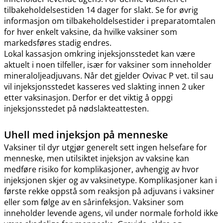
tilbakeholdelsestiden 14 dager for slakt. Se for øvrig
informasjon om tilbakeholdelsestider i preparatomtalen
for hver enkelt vaksine, da hvilke vaksiner som
markedsføres stadig endres.
Lokal kassasjon omkring injeksjonsstedet kan være
aktuelt i noen tilfeller, især for vaksiner som inneholder
mineraloljeadjuvans. Når det gjelder Ovivac P vet. til sau
vil injeksjonsstedet kasseres ved slakting innen 2 uker
etter vaksinasjon. Derfor er det viktig å oppgi
injeksjonsstedet på nødslakteattesten.
Uhell med injeksjon på menneske
Vaksiner til dyr utgjør generelt sett ingen helsefare for
menneske, men utilsiktet injeksjon av vaksine kan
medføre risiko for komplikasjoner, avhengig av hvor
injeksjonen skjer og av vaksinetype. Komplikasjoner kan i
første rekke oppstå som reaksjon på adjuvans i vaksiner
eller som følge av en sårinfeksjon. Vaksiner som
inneholder levende agens, vil under normale forhold ikke