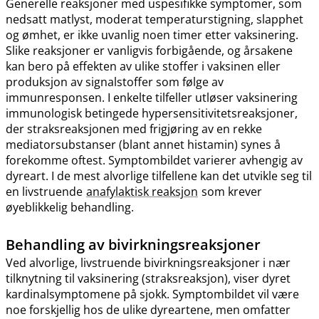
Generelle reaksjoner med uspesifikke symptomer, som
nedsatt matlyst, moderat temperaturstigning, slapphet
og ømhet, er ikke uvanlig noen timer etter vaksinering.
Slike reaksjoner er vanligvis forbigående, og årsakene
kan bero på effekten av ulike stoffer i vaksinen eller
produksjon av signalstoffer som følge av
immunresponsen. I enkelte tilfeller utløser vaksinering
immunologisk betingede hypersensitivitetsreaksjoner,
der straksreaksjonen med frigjøring av en rekke
mediatorsubstanser (blant annet histamin) synes å
forekomme oftest. Symptombildet varierer avhengig av
dyreart. I de mest alvorlige tilfellene kan det utvikle seg til
en livstruende
anafylaktisk reaksjon
som krever
øyeblikkelig behandling.
Behandling av bivirkningsreaksjoner
Ved alvorlige, livstruende bivirkningsreaksjoner i nær
tilknytning til vaksinering (straksreaksjon), viser dyret
kardinalsymptomene på sjokk. Symptombildet vil være
noe forskjellig hos de ulike dyreartene, men omfatter