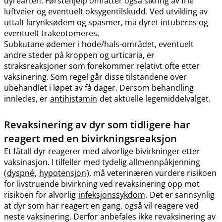
dyrearten. Førstehjelp omfatter også sikring av frie
luftveier og eventuelt oksygentilskudd. Ved utvikling av
uttalt larynksødem og spasmer, må dyret intuberes og
eventuelt trakeotomeres.
Subkutane ødemer i hode​/​hals-området, eventuelt
andre steder på kroppen og urticaria, er
straksreaksjoner som forekommer relativt ofte etter
vaksinering. Som regel går disse tilstandene over
ubehandlet i løpet av få dager. Dersom behandling
innledes, er
antihistamin
det aktuelle legemiddelvalget.
Revaksinering av dyr som tidligere har
reagert med en bivirkningsreaksjon
Et fåtall dyr reagerer med alvorlige bivirkninger etter
vaksinasjon. I tilfeller med tydelig allmennpåkjenning
(
dyspné
,
hypotensjon
), må veterinæren vurdere risikoen
for livstruende bivirkning ved revaksinering opp mot
risikoen for alvorlig
infeksjonssykdom
. Det er sannsynlig
at dyr som har reagert en gang, også vil reagere ved
neste vaksinering. Derfor anbefales ikke revaksinering av