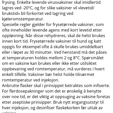
frysing. Enkelte levende virusvaksiner skal imidlertid
lagres ved -20°C, og for slike vaksiner vil «levetid​/​
brukstid» bli forkortet ved lagring ved
kjøleromstemperatur.
Spesielle regler gjelder for frysetørrede vaksiner, som
ofte inneholder levende agens med kort levetid etter
oppløsning. Når disse rehydreres, skal de helst brukes
innen kort tid. Frysetørrede vaksiner til hund og katt
oppgis for eksempel ofte å skulle brukes umiddelbart
eller i løpet av 30 minutter. Ved henstand må det påses
at temperaturen holdes mellom 2 og 8°C. Spørsmålet
om en vaksine kan brukes eller ikke etter utilsiktet
oppbevaring ved romtemperatur, må vurderes i hvert
enkelt tilfelle. Vaksiner bør helst holde tilnærmet
romtemperatur ved injeksjon.
Anbrutte flasker skal i prinsippet betraktes som infiserte.
For flerdosepakninger som det er ønskelig å benytte
over noe tid, er det viktig at oppsuging av vaksine foretas
etter aseptiske prinsipper. Bruk nytt engangsutstyr til
hver injeksjon, og desinfiser flaskekorken før uttak av