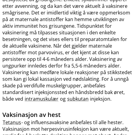
etter avvenning, og da kan det være aktuelt å vaksinere
smågrisene. Det er imidlertid viktig å være oppmerksom
på at maternale antistoffer kan hemme utviklingen av
aktiv immunitet hos grisungene. Tidspunktet for
vaksinering må tilpasses situasjonen i den enkelte
besetningen, og det vises ellers til preparatomtalen for
de aktuelle vaksinene. Når det gjelder maternale
antistoffer mot parvovirus, er det kjent at disse kan
persistere opp til 4-6 måneders alder. Vaksinering av
ungpurker innledes derfor fra 5,5-6 måneders alder.
Vaksinering kan medføre lokale reaksjoner på stikkstedet
som kan gi lokal kassasjon ved nødslakting. For å unngå
skade på verdifulle muskelgrupper, anbefales
standardisert injeksjonssted en håndsbredd bak øret,
både ved
intramuskulær
og
subkutan
injeksjon.
Vaksinasjon av hest
Tetanus
- og influensavaksine anbefales til alle hester.
Vaksinasjon mot herpesvirusinfeksjon kan være aktuelt,