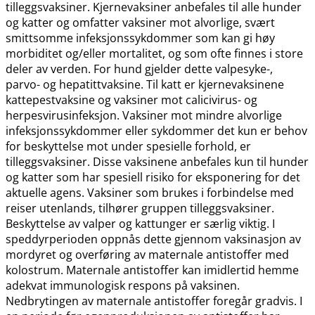
tilleggsvaksiner. Kjernevaksiner anbefales til alle hunder
og katter og omfatter vaksiner mot alvorlige, svært
smittsomme infeksjonssykdommer som kan gi høy
morbiditet og​/​eller mortalitet, og som ofte finnes i store
deler av verden. For hund gjelder dette valpesyke-,
parvo- og hepatittvaksine. Til katt er kjernevaksinene
kattepestvaksine og vaksiner mot calicivirus- og
herpesvirusinfeksjon. Vaksiner mot mindre alvorlige
infeksjonssykdommer eller sykdommer det kun er behov
for beskyttelse mot under spesielle forhold, er
tilleggsvaksiner. Disse vaksinene anbefales kun til hunder
og katter som har spesiell risiko for eksponering for det
aktuelle agens. Vaksiner som brukes i forbindelse med
reiser utenlands, tilhører gruppen tilleggsvaksiner.
Beskyttelse av valper og kattunger er særlig viktig. I
speddyrperioden oppnås dette gjennom vaksinasjon av
mordyret og overføring av maternale antistoffer med
kolostrum. Maternale antistoffer kan imidlertid hemme
adekvat immunologisk respons på vaksinen.
Nedbrytingen av maternale antistoffer foregår gradvis. I