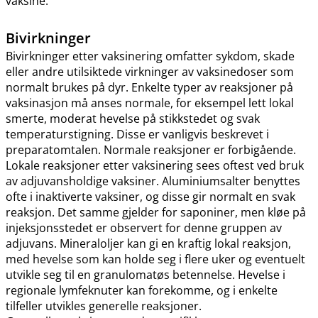
vaksine.
Bivirkninger
Bivirkninger etter vaksinering omfatter sykdom, skade
eller andre utilsiktede virkninger av vaksinedoser som
normalt brukes på dyr. Enkelte typer av reaksjoner på
vaksinasjon må anses normale, for eksempel lett lokal
smerte, moderat hevelse på stikkstedet og svak
temperaturstigning. Disse er vanligvis beskrevet i
preparatomtalen. Normale reaksjoner er forbigående.
Lokale reaksjoner etter vaksinering sees oftest ved bruk
av adjuvansholdige vaksiner. Aluminiumsalter benyttes
ofte i inaktiverte vaksiner, og disse gir normalt en svak
reaksjon. Det samme gjelder for saponiner, men kløe på
injeksjonsstedet er observert for denne gruppen av
adjuvans. Mineraloljer kan gi en kraftig lokal reaksjon,
med hevelse som kan holde seg i flere uker og eventuelt
utvikle seg til en granulomatøs betennelse. Hevelse i
regionale lymfeknuter kan forekomme, og i enkelte
tilfeller utvikles generelle reaksjoner.