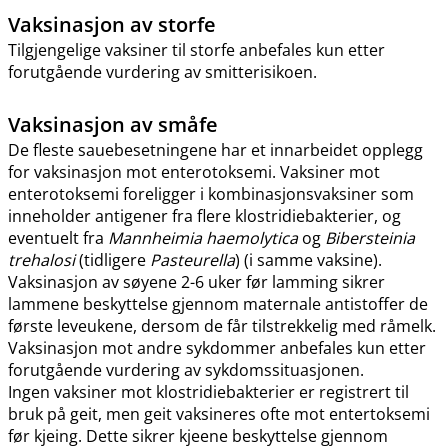
Vaksinasjon av storfe
Tilgjengelige vaksiner til storfe anbefales kun etter
forutgående vurdering av smitterisikoen.
Vaksinasjon av småfe
De fleste sauebesetningene har et innarbeidet opplegg
for vaksinasjon mot enterotoksemi. Vaksiner mot
enterotoksemi foreligger i kombinasjonsvaksiner som
inneholder antigener fra flere klostridiebakterier, og
eventuelt fra
Mannheimia haemolytica
og
Bibersteinia
trehalosi
(tidligere
Pasteurella
) (i samme vaksine).
Vaksinasjon av søyene 2-6 uker før lamming sikrer
lammene beskyttelse gjennom maternale antistoffer de
første leveukene, dersom de får tilstrekkelig med råmelk.
Vaksinasjon mot andre sykdommer anbefales kun etter
forutgående vurdering av sykdomssituasjonen.
Ingen vaksiner mot klostridiebakterier er registrert til
bruk på geit, men geit vaksineres ofte mot entertoksemi
før kjeing. Dette sikrer kjeene beskyttelse gjennom