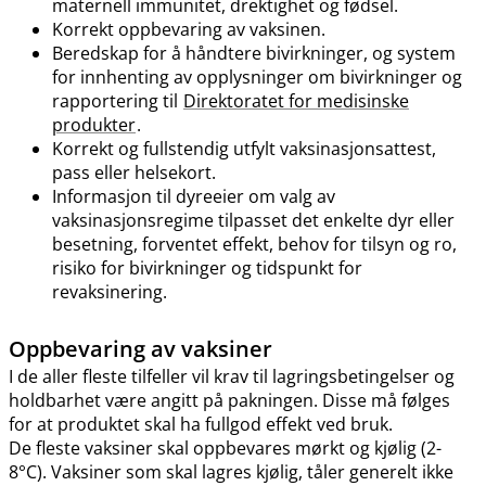
maternell immunitet, drektighet og fødsel.
Korrekt oppbevaring av vaksinen.
Beredskap for å håndtere bivirkninger, og system
for innhenting av opplysninger om bivirkninger og
rapportering til
Direktoratet for medisinske
produkter
.
Korrekt og fullstendig utfylt vaksinasjonsattest,
pass eller helsekort.
Informasjon til dyreeier om valg av
vaksinasjonsregime tilpasset det enkelte dyr eller
besetning, forventet effekt, behov for tilsyn og ro,
risiko for bivirkninger og tidspunkt for
revaksinering.
Oppbevaring av vaksiner
I de aller fleste tilfeller vil krav til lagringsbetingelser og
holdbarhet være angitt på pakningen. Disse må følges
for at produktet skal ha fullgod effekt ved bruk.
De fleste vaksiner skal oppbevares mørkt og kjølig (2-
8°C). Vaksiner som skal lagres kjølig, tåler generelt ikke