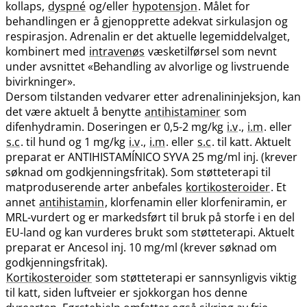
kollaps,
dyspné
og​/​eller
hypotensjon
. Målet for
behandlingen er å gjenopprette adekvat sirkulasjon og
respirasjon. Adrenalin er det aktuelle legemiddelvalget,
kombinert med
intravenøs
væsketilførsel som nevnt
under avsnittet «Behandling av alvorlige og livstruende
bivirkninger».
Dersom tilstanden vedvarer etter adrenalininjeksjon, kan
det være aktuelt å benytte
antihistaminer
som
difenhydramin. Doseringen er 0,5-2 mg/kg
i.v
.,
i.m
. eller
s.c
. til hund og 1 mg/kg
i.v
.,
i.m
. eller
s.c
. til katt. Aktuelt
preparat er ANTIHISTAMÍNICO SYVA 25 mg/ml inj. (krever
søknad om godkjenningsfritak). Som støtteterapi til
matproduserende arter anbefales
kortikosteroider
. Et
annet
antihistamin
, klorfenamin eller klorfeniramin, er
MRL-vurdert og er markedsført til bruk på storfe i en del
EU-land og kan vurderes brukt som støtteterapi. Aktuelt
preparat er Ancesol inj. 10 mg/ml (krever søknad om
godkjenningsfritak).
Kortikosteroider
som støtteterapi er sannsynligvis viktig
til katt, siden luftveier er sjokkorgan hos denne