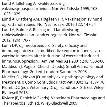
Lund A, Lillehaug A. Kvalitetssikring i
vaksinasjonasjonsarbeidet. Nor Vet Tidsskr 1995; 108:
1023-1029
Lund A. Bratberg AM, Høgåsen HR. Vaksinasjon av hund
og katt mot
rabies
. Nor Vet Tidsskr 2010;122: 147-54
Lund A, Bolme V. Reising med familiedyr og
rabiesvaksinasjon - endret regelverk. Nor Vet Tidsskr
2012; 124: 176-7
Lunn DP. og medarbeidere. Safety, efficacy and
immunogenicity of a modified-live equine influenza virus
vaccine in ponies after induction of exercised-induced
immunosuppresion. J Am Vet Med Ass 2001; 218: 900-906
Maddison J, Page S, Church D (eds). Small Animal Clinical
Pharmacology. 2nd ed. London: Saunders 2008
Mueller DL, Noxon JO. Anaphylaxis: pathophysiology and
treatment. I: Comp Cont Educ Pract Vet 1990; 12: 157-170
Plumb DC (ed). Veterinary Drug Handbook. 8th ed. Wiley-
Blackwell 2015
Riviere JE, Papich MG (eds). Veterinary Pharmacology and
Therapeutics. 9th ed. Wiley-Blackwell 2009