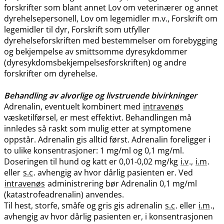
forskrifter som blant annet Lov om veterinærer og annet
dyrehelsepersonell, Lov om legemidler m.v., Forskrift om
legemidler til dyr, Forskrift som utfyller
dyrehelseforskriften med bestemmelser om forebygging
og bekjempelse av smittsomme dyresykdommer
(dyresykdomsbekjempelsesforskriften) og andre
forskrifter om dyrehelse.
Behandling av alvorlige og livstruende bivirkninger
Adrenalin, eventuelt kombinert med
intravenøs
væsketilførsel, er mest effektivt. Behandlingen må
innledes så raskt som mulig etter at symptomene
oppstår. Adrenalin gis alltid først. Adrenalin foreligger i
to ulike konsentrasjoner: 1 mg/ml og 0,1 mg​/​ml.
Doseringen til hund og katt er 0,01-0,02 mg/kg
i.v
.,
i.m
.
eller
s.c
. avhengig av hvor dårlig pasienten er. Ved
intravenøs
administrering bør Adrenalin 0,1 mg/ml
(katastrofeadrenalin) anvendes.
Til hest, storfe, småfe og gris gis adrenalin
s.c
. eller
i.m
.,
avhengig av hvor dårlig pasienten er, i konsentrasjonen