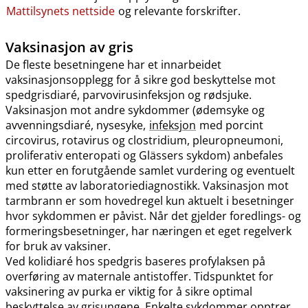
Mattilsynets nettside
og relevante forskrifter.
Vaksinasjon av gris
De fleste besetningene har et innarbeidet
vaksinasjonsopplegg for å sikre god beskyttelse mot
spedgrisdiaré, parvovirusinfeksjon og rødsjuke.
Vaksinasjon mot andre sykdommer (ødemsyke og
avvenningsdiaré, nysesyke,
infeksjon
med porcint
circovirus, rotavirus og clostridium, pleuropneumoni,
proliferativ enteropati og Glässers sykdom) anbefales
kun etter en forutgående samlet vurdering og eventuelt
med støtte av laboratoriediagnostikk. Vaksinasjon mot
tarmbrann er som hovedregel kun aktuelt i besetninger
hvor sykdommen er påvist. Når det gjelder foredlings- og
formeringsbesetninger, har næringen et eget regelverk
for bruk av vaksiner.
Ved kolidiaré hos spedgris baseres profylaksen på
overføring av maternale antistoffer. Tidspunktet for
vaksinering av purka er viktig for å sikre optimal
beskyttelse av grisungene. Enkelte sykdommer opptrer