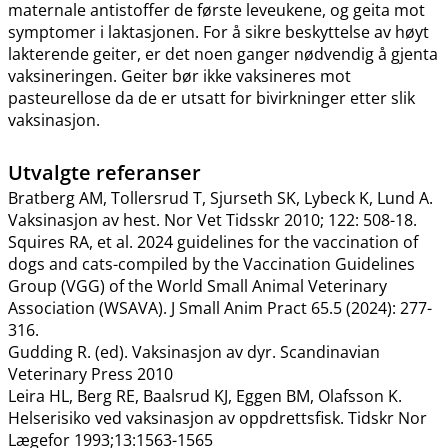
maternale antistoffer de første leveukene, og geita mot
symptomer i laktasjonen. For å sikre beskyttelse av høyt
lakterende geiter, er det noen ganger nødvendig å gjenta
vaksineringen. Geiter bør ikke vaksineres mot
pasteurellose da de er utsatt for bivirkninger etter slik
vaksinasjon.
Utvalgte referanser
Bratberg AM, Tollersrud T, Sjurseth SK, Lybeck K, Lund A.
Vaksinasjon av hest. Nor Vet Tidsskr 2010; 122: 508-18.
Squires RA, et al. 2024 guidelines for the vaccination of
dogs and cats-compiled by the Vaccination Guidelines
Group (VGG) of the World Small Animal Veterinary
Association (WSAVA). J Small Anim Pract 65.5 (2024): 277-
316.
Gudding R. (ed). Vaksinasjon av dyr. Scandinavian
Veterinary Press 2010
Leira HL, Berg RE, Baalsrud KJ, Eggen BM, Olafsson K.
Helserisiko ved vaksinasjon av oppdrettsfisk. Tidskr Nor
Lægefor 1993;13:1563-1565