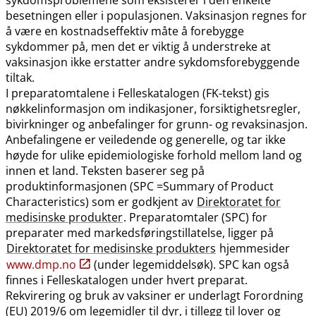
besetningen eller i populasjonen. Vaksinasjon regnes for
å være en kostnadseffektiv måte å forebygge
sykdommer på, men det er viktig å understreke at
vaksinasjon ikke erstatter andre sykdomsforebyggende
tiltak.
I preparatomtalene i Felleskatalogen (FK-tekst) gis
nøkkelinformasjon om indikasjoner, forsiktighetsregler,
bivirkninger og anbefalinger for grunn- og revaksinasjon.
Anbefalingene er veiledende og generelle, og tar ikke
høyde for ulike epidemiologiske forhold mellom land og
innen et land. Teksten baserer seg på
produktinformasjonen (SPC =Summary of Product
Characteristics) som er godkjent av
Direktoratet for
medisinske produkter
. Preparatomtaler (SPC) for
preparater med markedsføringstillatelse, ligger på
Direktoratet for medisinske produkters
hjemmesider
www.dmp.no
(under legemiddelsøk). SPC kan også
finnes i Felleskatalogen under hvert preparat.
Rekvirering og bruk av vaksiner er underlagt Forordning
(EU) 2019/6 om legemidler til dyr, i tillegg til lover og