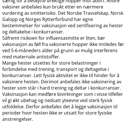
særlig for å beskytte drektige hopper mot abort. Andre
vaksiner anbefales kun brukt etter en nærmere
vurdering av smitterisiko. Det Norske Travselskap, Norsk
Galopp og Norges Rytterforbund har egne
bestemmelser for vaksinasjon ved sertifisering av hester
og deltakelse i konkurranser.
Såfremt risikoen for influensasmitte er liten, bør
vaksinasjon av føll fra vaksinerte hopper ikke innledes før
ved 5-6-måneders alder på grunn av mulig interferens
med maternale antistoffer.
Mange hester utsettes for store belastninger i
forbindelse med trening, transport og deltagelse i
konkurranser. Lett fysisk aktivitet er ikke til hinder for å
vaksinere hesten. Derimot anbefales ikke vaksinering av
hester som står i hard trening og deltar i konkurranser.
Vaksinasjon kan medføre bivirkninger som i visse tilfeller
vil gi økt ubehag og nedsatt yteevne ved sterk fysisk
utfoldelse. Derfor anbefales det å legge vaksinasjon til
perioder hvor hesten ikke er utsatt for store fysiske
anstrengelser.