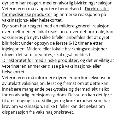
dyr som har reagert med en alvorlig bivirkningsreaksjon.
Veterinæren må rapportere hendelsen til
Direktoratet
for medisinske produkter
og anmerke reaksjonen på
vaksinasjons- eller helsekortet.
Dyr som har reagert med en mildere generell reaksjon,
eventuelt med en lokal reaksjon utover det normale, kan
vaksineres på nytt. I slike tilfeller anbefales det at dyret
blir holdt under oppsyn de første 6-12 timene etter
injeksjonen. Mildere eller lokale bivirkningsreaksjoner
utover det som forventes, skal også meldes til
Direktoratet for medisinske produkter
, og det er viktig at
veterinæren anmerker disse på vaksinasjons- eller
helsekortet.
Veterinæren må informere dyreeier om konsekvensene
av utelatt vaksinasjon, først og fremst om at dette kan
innebære manglende beskyttelse og dermed økt risiko
for en alvorlig
infeksjonssykdom
. Dessuten kan det føre
til utestenging fra utstillinger og konkurranser som har
krav om vaksinasjon. I slike tilfeller kan det søkes om
dispensasjon fra vaksinasjonskravet.