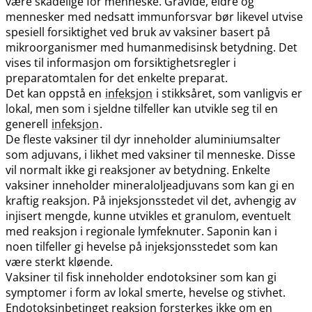
være skadelige for menneske. Gravide, eldre og
mennesker med nedsatt immunforsvar bør likevel utvise
spesiell forsiktighet ved bruk av vaksiner basert på
mikroorganismer med humanmedisinsk betydning. Det
vises til informasjon om forsiktighetsregler i
preparatomtalen for det enkelte preparat.
Det kan oppstå en
infeksjon
i stikksåret, som vanligvis er
lokal, men som i sjeldne tilfeller kan utvikle seg til en
generell
infeksjon
.
De fleste vaksiner til dyr inneholder aluminiumsalter
som adjuvans, i likhet med vaksiner til menneske. Disse
vil normalt ikke gi reaksjoner av betydning. Enkelte
vaksiner inneholder mineraloljeadjuvans som kan gi en
kraftig reaksjon. På injeksjonsstedet vil det, avhengig av
injisert mengde, kunne utvikles et granulom, eventuelt
med reaksjon i regionale lymfeknuter. Saponin kan i
noen tilfeller gi hevelse på injeksjonsstedet som kan
være sterkt kløende.
Vaksiner til fisk inneholder endotoksiner som kan gi
symptomer i form av lokal smerte, hevelse og stivhet.
Endotoksinbetinget reaksjon forsterkes ikke om en