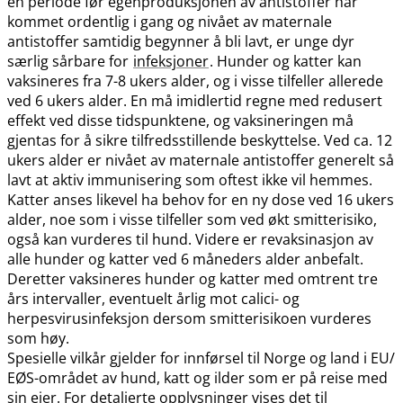
en periode før egenproduksjonen av antistoffer har
kommet ordentlig i gang og nivået av maternale
antistoffer samtidig begynner å bli lavt, er unge dyr
særlig sårbare for
infeksjoner
. Hunder og katter kan
vaksineres fra 7-8 ukers alder, og i visse tilfeller allerede
ved 6 ukers alder. En må imidlertid regne med redusert
effekt ved disse tidspunktene, og vaksineringen må
gjentas for å sikre tilfredsstillende beskyttelse. Ved ca. 12
ukers alder er nivået av maternale antistoffer generelt så
lavt at aktiv immunisering som oftest ikke vil hemmes.
Katter anses likevel ha behov for en ny dose ved 16 ukers
alder, noe som i visse tilfeller som ved økt smitterisiko,
også kan vurderes til hund. Videre er revaksinasjon av
alle hunder og katter ved 6 måneders alder anbefalt.
Deretter vaksineres hunder og katter med omtrent tre
års intervaller, eventuelt årlig mot calici- og
herpesvirusinfeksjon dersom smitterisikoen vurderes
som høy.
Spesielle vilkår gjelder for innførsel til Norge og land i EU​/​
EØS-området av hund, katt og ilder som er på reise med
sin eier. For detaljerte opplysninger vises det til