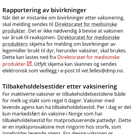
Rapportering av bivirkninger
Når det er mistanke om bivirkninger etter vaksinering,
skal melding sendes til
Direktoratet for medisinske
produkter
. Det er ikke nødvendig å bevise at vaksinen
var årsak til reaksjonen.
Direktoratet for medisinske
produkters
skjema for melding om bivirkninger av
legemidler brukt til dyr, herunder vaksiner, skal brukes.
Dette kan lastes ned fra
Direktoratet for medisinske
produkter
. Utfylt skjema kan skannes og sendes
elektronisk som vedlegg i e-post til vet.felles@dmp.no.
Tilbakeholdelsestider etter vaksinering
For inaktiverte vaksiner er tilbakeholdelsestidene både
for melk og slakt som regel 0 dager. Vaksiner med
levende agens kan ha tilbakeholdelsestid. Per i dag er det
kun markedsført én vaksine i Norge som har
tilbakeholdelsestid for matproduserende pattedyr. Dette
er en injeksjonsvaksine mot ringorm hos storfe, som
inneholder levende agens. For denne vaksinen er