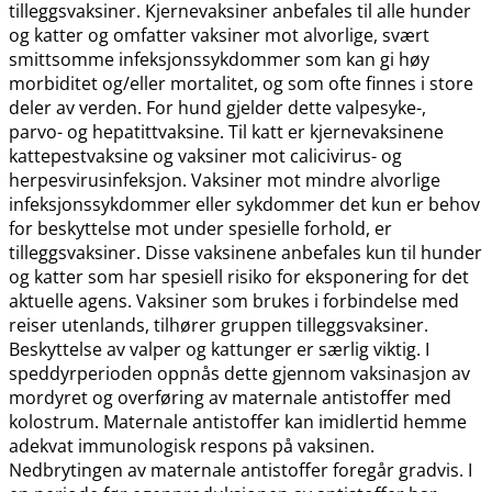
tilleggsvaksiner. Kjernevaksiner anbefales til alle hunder
og katter og omfatter vaksiner mot alvorlige, svært
smittsomme infeksjonssykdommer som kan gi høy
morbiditet og​/​eller mortalitet, og som ofte finnes i store
deler av verden. For hund gjelder dette valpesyke-,
parvo- og hepatittvaksine. Til katt er kjernevaksinene
kattepestvaksine og vaksiner mot calicivirus- og
herpesvirusinfeksjon. Vaksiner mot mindre alvorlige
infeksjonssykdommer eller sykdommer det kun er behov
for beskyttelse mot under spesielle forhold, er
tilleggsvaksiner. Disse vaksinene anbefales kun til hunder
og katter som har spesiell risiko for eksponering for det
aktuelle agens. Vaksiner som brukes i forbindelse med
reiser utenlands, tilhører gruppen tilleggsvaksiner.
Beskyttelse av valper og kattunger er særlig viktig. I
speddyrperioden oppnås dette gjennom vaksinasjon av
mordyret og overføring av maternale antistoffer med
kolostrum. Maternale antistoffer kan imidlertid hemme
adekvat immunologisk respons på vaksinen.
Nedbrytingen av maternale antistoffer foregår gradvis. I