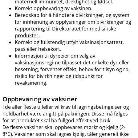
maternell immunitet, drektighet og fødsel.
Korrekt oppbevaring av vaksinen.
Beredskap for å håndtere bivirkninger, og system
for innhenting av opplysninger om bivirkninger og
rapportering til
Direktoratet for medisinske
produkter
.
Korrekt og fullstendig utfylt vaksinasjonsattest,
pass eller helsekort.
Informasjon til dyreeier om valg av
vaksinasjonsregime tilpasset det enkelte dyr eller
besetning, forventet effekt, behov for tilsyn og ro,
risiko for bivirkninger og tidspunkt for
revaksinering.
Oppbevaring av vaksiner
I de aller fleste tilfeller vil krav til lagringsbetingelser og
holdbarhet være angitt på pakningen. Disse må følges
for at produktet skal ha fullgod effekt ved bruk.
De fleste vaksiner skal oppbevares mørkt og kjølig (2-
8°C). Vaksiner som skal lagres kjølig, tåler generelt ikke