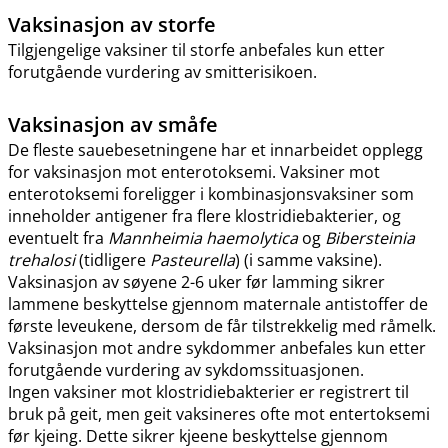
Vaksinasjon av storfe
Tilgjengelige vaksiner til storfe anbefales kun etter
forutgående vurdering av smitterisikoen.
Vaksinasjon av småfe
De fleste sauebesetningene har et innarbeidet opplegg
for vaksinasjon mot enterotoksemi. Vaksiner mot
enterotoksemi foreligger i kombinasjonsvaksiner som
inneholder antigener fra flere klostridiebakterier, og
eventuelt fra
Mannheimia haemolytica
og
Bibersteinia
trehalosi
(tidligere
Pasteurella
) (i samme vaksine).
Vaksinasjon av søyene 2-6 uker før lamming sikrer
lammene beskyttelse gjennom maternale antistoffer de
første leveukene, dersom de får tilstrekkelig med råmelk.
Vaksinasjon mot andre sykdommer anbefales kun etter
forutgående vurdering av sykdomssituasjonen.
Ingen vaksiner mot klostridiebakterier er registrert til
bruk på geit, men geit vaksineres ofte mot entertoksemi
før kjeing. Dette sikrer kjeene beskyttelse gjennom