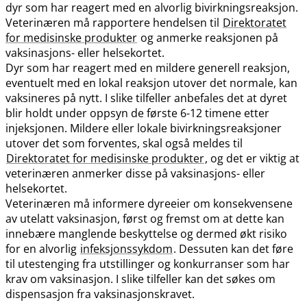
dyr som har reagert med en alvorlig bivirkningsreaksjon.
Veterinæren må rapportere hendelsen til
Direktoratet
for medisinske produkter
og anmerke reaksjonen på
vaksinasjons- eller helsekortet.
Dyr som har reagert med en mildere generell reaksjon,
eventuelt med en lokal reaksjon utover det normale, kan
vaksineres på nytt. I slike tilfeller anbefales det at dyret
blir holdt under oppsyn de første 6-12 timene etter
injeksjonen. Mildere eller lokale bivirkningsreaksjoner
utover det som forventes, skal også meldes til
Direktoratet for medisinske produkter
, og det er viktig at
veterinæren anmerker disse på vaksinasjons- eller
helsekortet.
Veterinæren må informere dyreeier om konsekvensene
av utelatt vaksinasjon, først og fremst om at dette kan
innebære manglende beskyttelse og dermed økt risiko
for en alvorlig
infeksjonssykdom
. Dessuten kan det føre
til utestenging fra utstillinger og konkurranser som har
krav om vaksinasjon. I slike tilfeller kan det søkes om
dispensasjon fra vaksinasjonskravet.