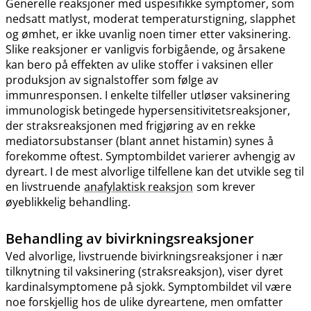
Generelle reaksjoner med uspesifikke symptomer, som
nedsatt matlyst, moderat temperaturstigning, slapphet
og ømhet, er ikke uvanlig noen timer etter vaksinering.
Slike reaksjoner er vanligvis forbigående, og årsakene
kan bero på effekten av ulike stoffer i vaksinen eller
produksjon av signalstoffer som følge av
immunresponsen. I enkelte tilfeller utløser vaksinering
immunologisk betingede hypersensitivitetsreaksjoner,
der straksreaksjonen med frigjøring av en rekke
mediatorsubstanser (blant annet histamin) synes å
forekomme oftest. Symptombildet varierer avhengig av
dyreart. I de mest alvorlige tilfellene kan det utvikle seg til
en livstruende
anafylaktisk reaksjon
som krever
øyeblikkelig behandling.
Behandling av bivirkningsreaksjoner
Ved alvorlige, livstruende bivirkningsreaksjoner i nær
tilknytning til vaksinering (straksreaksjon), viser dyret
kardinalsymptomene på sjokk. Symptombildet vil være
noe forskjellig hos de ulike dyreartene, men omfatter