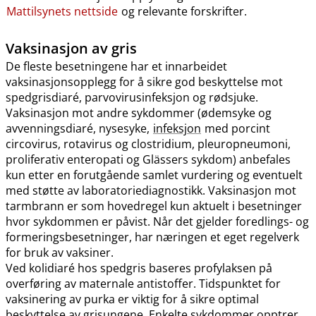
Mattilsynets nettside
og relevante forskrifter.
Vaksinasjon av gris
De fleste besetningene har et innarbeidet
vaksinasjonsopplegg for å sikre god beskyttelse mot
spedgrisdiaré, parvovirusinfeksjon og rødsjuke.
Vaksinasjon mot andre sykdommer (ødemsyke og
avvenningsdiaré, nysesyke,
infeksjon
med porcint
circovirus, rotavirus og clostridium, pleuropneumoni,
proliferativ enteropati og Glässers sykdom) anbefales
kun etter en forutgående samlet vurdering og eventuelt
med støtte av laboratoriediagnostikk. Vaksinasjon mot
tarmbrann er som hovedregel kun aktuelt i besetninger
hvor sykdommen er påvist. Når det gjelder foredlings- og
formeringsbesetninger, har næringen et eget regelverk
for bruk av vaksiner.
Ved kolidiaré hos spedgris baseres profylaksen på
overføring av maternale antistoffer. Tidspunktet for
vaksinering av purka er viktig for å sikre optimal
beskyttelse av grisungene. Enkelte sykdommer opptrer