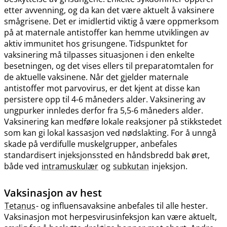
etter avvenning, og da kan det være aktuelt å vaksinere
smågrisene. Det er imidlertid viktig å være oppmerksom
på at maternale antistoffer kan hemme utviklingen av
aktiv immunitet hos grisungene. Tidspunktet for
vaksinering må tilpasses situasjonen i den enkelte
besetningen, og det vises ellers til preparatomtalen for
de aktuelle vaksinene. Når det gjelder maternale
antistoffer mot parvovirus, er det kjent at disse kan
persistere opp til 4-6 måneders alder. Vaksinering av
ungpurker innledes derfor fra 5,5-6 måneders alder.
Vaksinering kan medføre lokale reaksjoner på stikkstedet
som kan gi lokal kassasjon ved nødslakting. For å unngå
skade på verdifulle muskelgrupper, anbefales
standardisert injeksjonssted en håndsbredd bak øret,
både ved
intramuskulær
og
subkutan
injeksjon.
Vaksinasjon av hest
Tetanus
- og influensavaksine anbefales til alle hester.
Vaksinasjon mot herpesvirusinfeksjon kan være aktuelt,