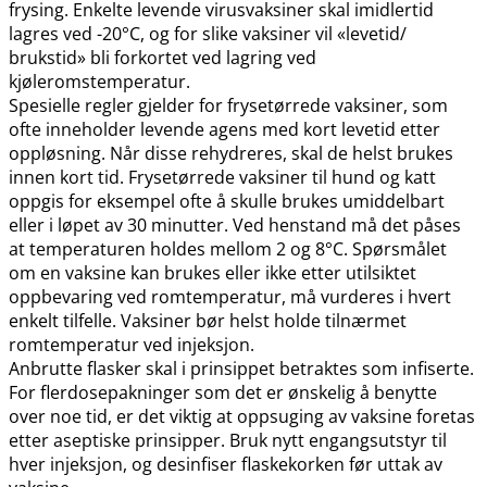
frysing. Enkelte levende virusvaksiner skal imidlertid
lagres ved -20°C, og for slike vaksiner vil «levetid​/​
brukstid» bli forkortet ved lagring ved
kjøleromstemperatur.
Spesielle regler gjelder for frysetørrede vaksiner, som
ofte inneholder levende agens med kort levetid etter
oppløsning. Når disse rehydreres, skal de helst brukes
innen kort tid. Frysetørrede vaksiner til hund og katt
oppgis for eksempel ofte å skulle brukes umiddelbart
eller i løpet av 30 minutter. Ved henstand må det påses
at temperaturen holdes mellom 2 og 8°C. Spørsmålet
om en vaksine kan brukes eller ikke etter utilsiktet
oppbevaring ved romtemperatur, må vurderes i hvert
enkelt tilfelle. Vaksiner bør helst holde tilnærmet
romtemperatur ved injeksjon.
Anbrutte flasker skal i prinsippet betraktes som infiserte.
For flerdosepakninger som det er ønskelig å benytte
over noe tid, er det viktig at oppsuging av vaksine foretas
etter aseptiske prinsipper. Bruk nytt engangsutstyr til
hver injeksjon, og desinfiser flaskekorken før uttak av