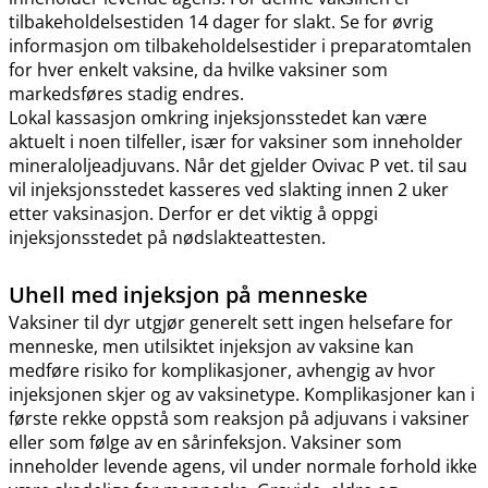
tilbakeholdelsestiden 14 dager for slakt. Se for øvrig
informasjon om tilbakeholdelsestider i preparatomtalen
for hver enkelt vaksine, da hvilke vaksiner som
markedsføres stadig endres.
Lokal kassasjon omkring injeksjonsstedet kan være
aktuelt i noen tilfeller, især for vaksiner som inneholder
mineraloljeadjuvans. Når det gjelder Ovivac P vet. til sau
vil injeksjonsstedet kasseres ved slakting innen 2 uker
etter vaksinasjon. Derfor er det viktig å oppgi
injeksjonsstedet på nødslakteattesten.
Uhell med injeksjon på menneske
Vaksiner til dyr utgjør generelt sett ingen helsefare for
menneske, men utilsiktet injeksjon av vaksine kan
medføre risiko for komplikasjoner, avhengig av hvor
injeksjonen skjer og av vaksinetype. Komplikasjoner kan i
første rekke oppstå som reaksjon på adjuvans i vaksiner
eller som følge av en sårinfeksjon. Vaksiner som
inneholder levende agens, vil under normale forhold ikke