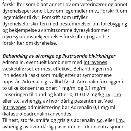
forskrifter som blant annet Lov om veterinærer og annet
dyrehelsepersonell, Lov om legemidler m.v., Forskrift om
legemidler til dyr, Forskrift som utfyller
dyrehelseforskriften med bestemmelser om forebygging
og bekjempelse av smittsomme dyresykdommer
(dyresykdomsbekjempelsesforskriften) og andre
forskrifter om dyrehelse.
Behandling av alvorlige og livstruende bivirkninger
Adrenalin, eventuelt kombinert med
intravenøs
væsketilførsel, er mest effektivt. Behandlingen må
innledes så raskt som mulig etter at symptomene
oppstår. Adrenalin gis alltid først. Adrenalin foreligger i
to ulike konsentrasjoner: 1 mg/ml og 0,1 mg​/​ml.
Doseringen til hund og katt er 0,01-0,02 mg/kg
i.v
.,
i.m
.
eller
s.c
. avhengig av hvor dårlig pasienten er. Ved
intravenøs
administrering bør Adrenalin 0,1 mg/ml
(katastrofeadrenalin) anvendes.
Til hest, storfe, småfe og gris gis adrenalin
s.c
. eller
i.m
.,
avhengig av hvor dårlig pasienten er, i konsentrasjonen