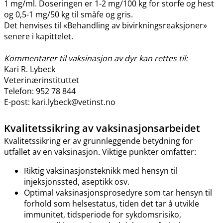
1 mg​/​ml. Doseringen er 1-2 mg/100 kg for storfe og hest
og 0,5-1 mg/50 kg til småfe og gris.
Det henvises til «Behandling av bivirkningsreaksjoner»
senere i kapittelet.
Kommentarer til vaksinasjon av dyr kan rettes til:
Kari R. Lybeck
Veterinærinstituttet
Telefon: 952 78 844
E-post: kari.lybeck@vetinst.no
Kvalitetssikring av vaksinasjonsarbeidet
Kvalitetssikring er av grunnleggende betydning for
utfallet av en vaksinasjon. Viktige punkter omfatter:
Riktig vaksinasjonsteknikk med hensyn til
injeksjonssted, aseptikk osv.
Optimal vaksinasjonsprosedyre som tar hensyn til
forhold som helsestatus, tiden det tar å utvikle
immunitet, tidsperiode for sykdomsrisiko,