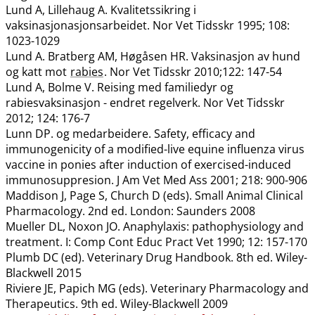
Lund A, Lillehaug A. Kvalitetssikring i
vaksinasjonasjonsarbeidet. Nor Vet Tidsskr 1995; 108:
1023-1029
Lund A. Bratberg AM, Høgåsen HR. Vaksinasjon av hund
og katt mot
rabies
. Nor Vet Tidsskr 2010;122: 147-54
Lund A, Bolme V. Reising med familiedyr og
rabiesvaksinasjon - endret regelverk. Nor Vet Tidsskr
2012; 124: 176-7
Lunn DP. og medarbeidere. Safety, efficacy and
immunogenicity of a modified-live equine influenza virus
vaccine in ponies after induction of exercised-induced
immunosuppresion. J Am Vet Med Ass 2001; 218: 900-906
Maddison J, Page S, Church D (eds). Small Animal Clinical
Pharmacology. 2nd ed. London: Saunders 2008
Mueller DL, Noxon JO. Anaphylaxis: pathophysiology and
treatment. I: Comp Cont Educ Pract Vet 1990; 12: 157-170
Plumb DC (ed). Veterinary Drug Handbook. 8th ed. Wiley-
Blackwell 2015
Riviere JE, Papich MG (eds). Veterinary Pharmacology and
Therapeutics. 9th ed. Wiley-Blackwell 2009