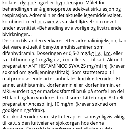
kollaps,
dyspné
og​/​eller
hypotensjon
. Målet for
behandlingen er å gjenopprette adekvat sirkulasjon og
respirasjon. Adrenalin er det aktuelle legemiddelvalget,
kombinert med
intravenøs
væsketilførsel som nevnt
under avsnittet «Behandling av alvorlige og livstruende
bivirkninger».
Dersom tilstanden vedvarer etter adrenalininjeksjon, kan
det være aktuelt å benytte
antihistaminer
som
difenhydramin. Doseringen er 0,5-2 mg/kg
i.v
.,
i.m
. eller
s.c
. til hund og 1 mg/kg
i.v
.,
i.m
. eller
s.c
. til katt. Aktuelt
preparat er ANTIHISTAMÍNICO SYVA 25 mg/ml inj. (krever
søknad om godkjenningsfritak). Som støtteterapi til
matproduserende arter anbefales
kortikosteroider
. Et
annet
antihistamin
, klorfenamin eller klorfeniramin, er
MRL-vurdert og er markedsført til bruk på storfe i en del
EU-land og kan vurderes brukt som støtteterapi. Aktuelt
preparat er Ancesol inj. 10 mg/ml (krever søknad om
godkjenningsfritak).
Kortikosteroider
som støtteterapi er sannsynligvis viktig
til katt, siden luftveier er sjokkorgan hos denne