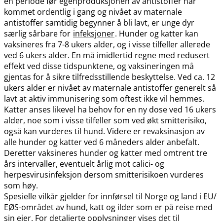
en periode før egenproduksjonen av antistoffer har
kommet ordentlig i gang og nivået av maternale
antistoffer samtidig begynner å bli lavt, er unge dyr
særlig sårbare for
infeksjoner
. Hunder og katter kan
vaksineres fra 7-8 ukers alder, og i visse tilfeller allerede
ved 6 ukers alder. En må imidlertid regne med redusert
effekt ved disse tidspunktene, og vaksineringen må
gjentas for å sikre tilfredsstillende beskyttelse. Ved ca. 12
ukers alder er nivået av maternale antistoffer generelt så
lavt at aktiv immunisering som oftest ikke vil hemmes.
Katter anses likevel ha behov for en ny dose ved 16 ukers
alder, noe som i visse tilfeller som ved økt smitterisiko,
også kan vurderes til hund. Videre er revaksinasjon av
alle hunder og katter ved 6 måneders alder anbefalt.
Deretter vaksineres hunder og katter med omtrent tre
års intervaller, eventuelt årlig mot calici- og
herpesvirusinfeksjon dersom smitterisikoen vurderes
som høy.
Spesielle vilkår gjelder for innførsel til Norge og land i EU​/​
EØS-området av hund, katt og ilder som er på reise med
sin eier. For detaljerte opplysninger vises det til