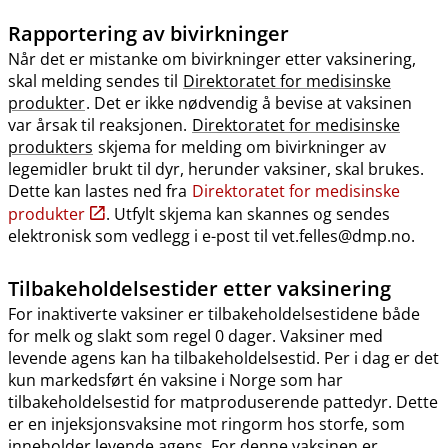
Rapportering av bivirkninger
Når det er mistanke om bivirkninger etter vaksinering,
skal melding sendes til
Direktoratet for medisinske
produkter
. Det er ikke nødvendig å bevise at vaksinen
var årsak til reaksjonen.
Direktoratet for medisinske
produkters
skjema for melding om bivirkninger av
legemidler brukt til dyr, herunder vaksiner, skal brukes.
Dette kan lastes ned fra
Direktoratet for medisinske
produkter
. Utfylt skjema kan skannes og sendes
elektronisk som vedlegg i e-post til vet.felles@dmp.no.
Tilbakeholdelsestider etter vaksinering
For inaktiverte vaksiner er tilbakeholdelsestidene både
for melk og slakt som regel 0 dager. Vaksiner med
levende agens kan ha tilbakeholdelsestid. Per i dag er det
kun markedsført én vaksine i Norge som har
tilbakeholdelsestid for matproduserende pattedyr. Dette
er en injeksjonsvaksine mot ringorm hos storfe, som
inneholder levende agens. For denne vaksinen er