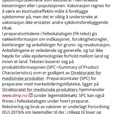
besetningen eller i populasjonen. Vaksinasjon regnes for
å være en kostnadseffektiv måte å forebygge
sykdommer på, men det er viktig å understreke at
vaksinasjon ikke erstatter andre sykdomsforebyggende
tiltak.
I preparatomtalene i Felleskatalogen (FK-tekst) gis
nøkkelinformasjon om indikasjoner, forsiktighetsregler,
bivirkninger og anbefalinger for grunn- og revaksinasjon.
Anbefalingene er veiledende og generelle, og tar ikke
høyde for ulike epidemiologiske forhold mellom land og
innen et land. Teksten baserer seg på
produktinformasjonen (SPC =Summary of Product
Characteristics) som er godkjent av
Direktoratet for
medisinske produkter
. Preparatomtaler (SPC) for
preparater med markedsføringstillatelse, ligger på
Direktoratet for medisinske produkters
hjemmesider
www.dmp.no
(under legemiddelsøk). SPC kan også
finnes i Felleskatalogen under hvert preparat.
Rekvirering og bruk av vaksiner er underlagt Forordning
(EU) 2019/6 om legemidler til dyr, i tillegg til lover og