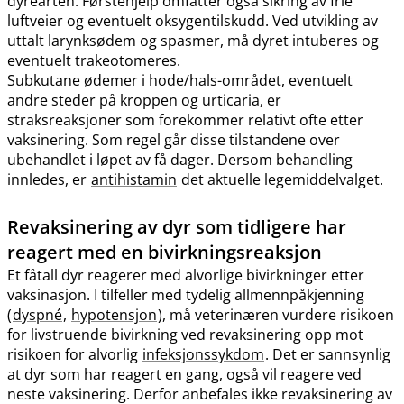
dyrearten. Førstehjelp omfatter også sikring av frie
luftveier og eventuelt oksygentilskudd. Ved utvikling av
uttalt larynksødem og spasmer, må dyret intuberes og
eventuelt trakeotomeres.
Subkutane ødemer i hode​/​hals-området, eventuelt
andre steder på kroppen og urticaria, er
straksreaksjoner som forekommer relativt ofte etter
vaksinering. Som regel går disse tilstandene over
ubehandlet i løpet av få dager. Dersom behandling
innledes, er
antihistamin
det aktuelle legemiddelvalget.
Revaksinering av dyr som tidligere har
reagert med en bivirkningsreaksjon
Et fåtall dyr reagerer med alvorlige bivirkninger etter
vaksinasjon. I tilfeller med tydelig allmennpåkjenning
(
dyspné
,
hypotensjon
), må veterinæren vurdere risikoen
for livstruende bivirkning ved revaksinering opp mot
risikoen for alvorlig
infeksjonssykdom
. Det er sannsynlig
at dyr som har reagert en gang, også vil reagere ved
neste vaksinering. Derfor anbefales ikke revaksinering av