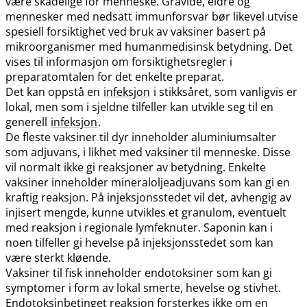
være skadelige for menneske. Gravide, eldre og
mennesker med nedsatt immunforsvar bør likevel utvise
spesiell forsiktighet ved bruk av vaksiner basert på
mikroorganismer med humanmedisinsk betydning. Det
vises til informasjon om forsiktighetsregler i
preparatomtalen for det enkelte preparat.
Det kan oppstå en
infeksjon
i stikksåret, som vanligvis er
lokal, men som i sjeldne tilfeller kan utvikle seg til en
generell
infeksjon
.
De fleste vaksiner til dyr inneholder aluminiumsalter
som adjuvans, i likhet med vaksiner til menneske. Disse
vil normalt ikke gi reaksjoner av betydning. Enkelte
vaksiner inneholder mineraloljeadjuvans som kan gi en
kraftig reaksjon. På injeksjonsstedet vil det, avhengig av
injisert mengde, kunne utvikles et granulom, eventuelt
med reaksjon i regionale lymfeknuter. Saponin kan i
noen tilfeller gi hevelse på injeksjonsstedet som kan
være sterkt kløende.
Vaksiner til fisk inneholder endotoksiner som kan gi
symptomer i form av lokal smerte, hevelse og stivhet.
Endotoksinbetinget reaksjon forsterkes ikke om en