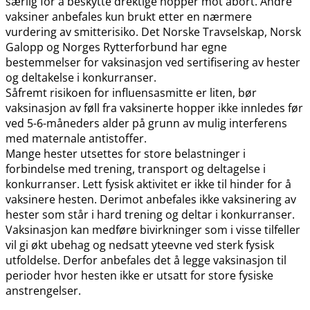
særlig for å beskytte drektige hopper mot abort. Andre
vaksiner anbefales kun brukt etter en nærmere
vurdering av smitterisiko. Det Norske Travselskap, Norsk
Galopp og Norges Rytterforbund har egne
bestemmelser for vaksinasjon ved sertifisering av hester
og deltakelse i konkurranser.
Såfremt risikoen for influensasmitte er liten, bør
vaksinasjon av føll fra vaksinerte hopper ikke innledes før
ved 5-6-måneders alder på grunn av mulig interferens
med maternale antistoffer.
Mange hester utsettes for store belastninger i
forbindelse med trening, transport og deltagelse i
konkurranser. Lett fysisk aktivitet er ikke til hinder for å
vaksinere hesten. Derimot anbefales ikke vaksinering av
hester som står i hard trening og deltar i konkurranser.
Vaksinasjon kan medføre bivirkninger som i visse tilfeller
vil gi økt ubehag og nedsatt yteevne ved sterk fysisk
utfoldelse. Derfor anbefales det å legge vaksinasjon til
perioder hvor hesten ikke er utsatt for store fysiske
anstrengelser.