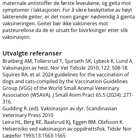
maternale antistoffer de første leveukene, og geita mot
symptomer i laktasjonen. For å sikre beskyttelse av høyt
lakterende geiter, er det noen ganger nødvendig å gjenta
vaksineringen. Geiter bør ikke vaksineres mot
pasteurellose da de er utsatt for bivirkninger etter slik
vaksinasjon.
Utvalgte referanser
Bratberg AM, Tollersrud T, Sjurseth SK, Lybeck K, Lund A.
Vaksinasjon av hest. Nor Vet Tidsskr 2010; 122: 508-18.
Squires RA, et al. 2024 guidelines for the vaccination of
dogs and cats-compiled by the Vaccination Guidelines
Group (VGG) of the World Small Animal Veterinary
Association (WSAVA). J Small Anim Pract 65.5 (2024): 277-
316.
Gudding R. (ed). Vaksinasjon av dyr. Scandinavian
Veterinary Press 2010
Leira HL, Berg RE, Baalsrud KJ, Eggen BM, Olafsson K.
Helserisiko ved vaksinasjon av oppdrettsfisk. Tidskr Nor
Lægefor 1993;13:1563-1565