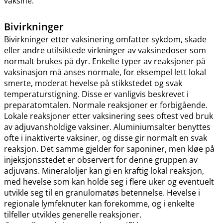
vaksine.
Bivirkninger
Bivirkninger etter vaksinering omfatter sykdom, skade
eller andre utilsiktede virkninger av vaksinedoser som
normalt brukes på dyr. Enkelte typer av reaksjoner på
vaksinasjon må anses normale, for eksempel lett lokal
smerte, moderat hevelse på stikkstedet og svak
temperaturstigning. Disse er vanligvis beskrevet i
preparatomtalen. Normale reaksjoner er forbigående.
Lokale reaksjoner etter vaksinering sees oftest ved bruk
av adjuvansholdige vaksiner. Aluminiumsalter benyttes
ofte i inaktiverte vaksiner, og disse gir normalt en svak
reaksjon. Det samme gjelder for saponiner, men kløe på
injeksjonsstedet er observert for denne gruppen av
adjuvans. Mineraloljer kan gi en kraftig lokal reaksjon,
med hevelse som kan holde seg i flere uker og eventuelt
utvikle seg til en granulomatøs betennelse. Hevelse i
regionale lymfeknuter kan forekomme, og i enkelte
tilfeller utvikles generelle reaksjoner.