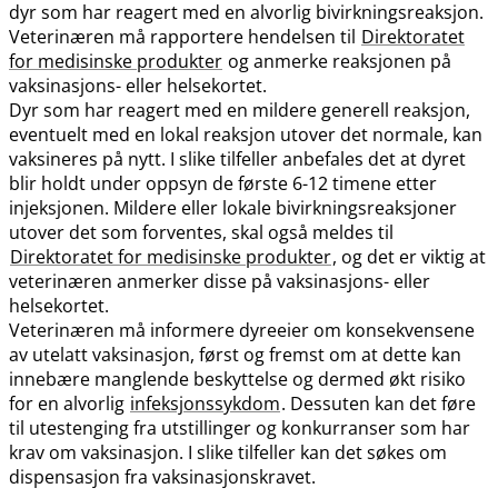
dyr som har reagert med en alvorlig bivirkningsreaksjon.
Veterinæren må rapportere hendelsen til
Direktoratet
for medisinske produkter
og anmerke reaksjonen på
vaksinasjons- eller helsekortet.
Dyr som har reagert med en mildere generell reaksjon,
eventuelt med en lokal reaksjon utover det normale, kan
vaksineres på nytt. I slike tilfeller anbefales det at dyret
blir holdt under oppsyn de første 6-12 timene etter
injeksjonen. Mildere eller lokale bivirkningsreaksjoner
utover det som forventes, skal også meldes til
Direktoratet for medisinske produkter
, og det er viktig at
veterinæren anmerker disse på vaksinasjons- eller
helsekortet.
Veterinæren må informere dyreeier om konsekvensene
av utelatt vaksinasjon, først og fremst om at dette kan
innebære manglende beskyttelse og dermed økt risiko
for en alvorlig
infeksjonssykdom
. Dessuten kan det føre
til utestenging fra utstillinger og konkurranser som har
krav om vaksinasjon. I slike tilfeller kan det søkes om
dispensasjon fra vaksinasjonskravet.