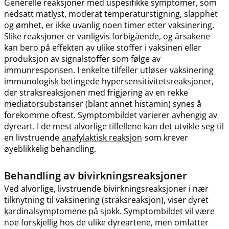
Generelle reaksjoner med uspesifikke symptomer, som
nedsatt matlyst, moderat temperaturstigning, slapphet
og ømhet, er ikke uvanlig noen timer etter vaksinering.
Slike reaksjoner er vanligvis forbigående, og årsakene
kan bero på effekten av ulike stoffer i vaksinen eller
produksjon av signalstoffer som følge av
immunresponsen. I enkelte tilfeller utløser vaksinering
immunologisk betingede hypersensitivitetsreaksjoner,
der straksreaksjonen med frigjøring av en rekke
mediatorsubstanser (blant annet histamin) synes å
forekomme oftest. Symptombildet varierer avhengig av
dyreart. I de mest alvorlige tilfellene kan det utvikle seg til
en livstruende
anafylaktisk reaksjon
som krever
øyeblikkelig behandling.
Behandling av bivirkningsreaksjoner
Ved alvorlige, livstruende bivirkningsreaksjoner i nær
tilknytning til vaksinering (straksreaksjon), viser dyret
kardinalsymptomene på sjokk. Symptombildet vil være
noe forskjellig hos de ulike dyreartene, men omfatter