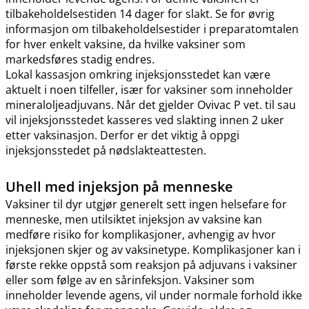
tilbakeholdelsestiden 14 dager for slakt. Se for øvrig
informasjon om tilbakeholdelsestider i preparatomtalen
for hver enkelt vaksine, da hvilke vaksiner som
markedsføres stadig endres.
Lokal kassasjon omkring injeksjonsstedet kan være
aktuelt i noen tilfeller, især for vaksiner som inneholder
mineraloljeadjuvans. Når det gjelder Ovivac P vet. til sau
vil injeksjonsstedet kasseres ved slakting innen 2 uker
etter vaksinasjon. Derfor er det viktig å oppgi
injeksjonsstedet på nødslakteattesten.
Uhell med injeksjon på menneske
Vaksiner til dyr utgjør generelt sett ingen helsefare for
menneske, men utilsiktet injeksjon av vaksine kan
medføre risiko for komplikasjoner, avhengig av hvor
injeksjonen skjer og av vaksinetype. Komplikasjoner kan i
første rekke oppstå som reaksjon på adjuvans i vaksiner
eller som følge av en sårinfeksjon. Vaksiner som
inneholder levende agens, vil under normale forhold ikke