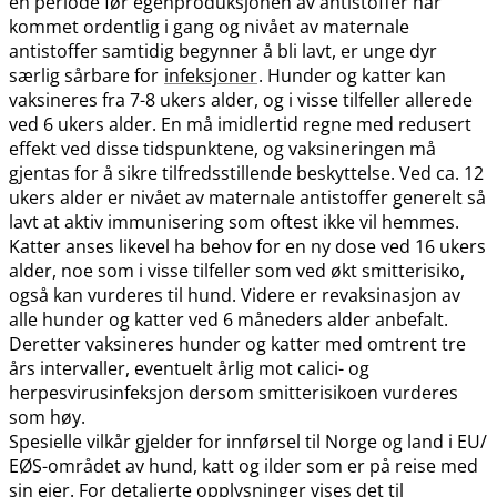
en periode før egenproduksjonen av antistoffer har
kommet ordentlig i gang og nivået av maternale
antistoffer samtidig begynner å bli lavt, er unge dyr
særlig sårbare for
infeksjoner
. Hunder og katter kan
vaksineres fra 7-8 ukers alder, og i visse tilfeller allerede
ved 6 ukers alder. En må imidlertid regne med redusert
effekt ved disse tidspunktene, og vaksineringen må
gjentas for å sikre tilfredsstillende beskyttelse. Ved ca. 12
ukers alder er nivået av maternale antistoffer generelt så
lavt at aktiv immunisering som oftest ikke vil hemmes.
Katter anses likevel ha behov for en ny dose ved 16 ukers
alder, noe som i visse tilfeller som ved økt smitterisiko,
også kan vurderes til hund. Videre er revaksinasjon av
alle hunder og katter ved 6 måneders alder anbefalt.
Deretter vaksineres hunder og katter med omtrent tre
års intervaller, eventuelt årlig mot calici- og
herpesvirusinfeksjon dersom smitterisikoen vurderes
som høy.
Spesielle vilkår gjelder for innførsel til Norge og land i EU​/​
EØS-området av hund, katt og ilder som er på reise med
sin eier. For detaljerte opplysninger vises det til