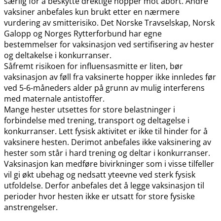
særlig for å beskytte drektige hopper mot abort. Andre
vaksiner anbefales kun brukt etter en nærmere
vurdering av smitterisiko. Det Norske Travselskap, Norsk
Galopp og Norges Rytterforbund har egne
bestemmelser for vaksinasjon ved sertifisering av hester
og deltakelse i konkurranser.
Såfremt risikoen for influensasmitte er liten, bør
vaksinasjon av føll fra vaksinerte hopper ikke innledes før
ved 5-6-måneders alder på grunn av mulig interferens
med maternale antistoffer.
Mange hester utsettes for store belastninger i
forbindelse med trening, transport og deltagelse i
konkurranser. Lett fysisk aktivitet er ikke til hinder for å
vaksinere hesten. Derimot anbefales ikke vaksinering av
hester som står i hard trening og deltar i konkurranser.
Vaksinasjon kan medføre bivirkninger som i visse tilfeller
vil gi økt ubehag og nedsatt yteevne ved sterk fysisk
utfoldelse. Derfor anbefales det å legge vaksinasjon til
perioder hvor hesten ikke er utsatt for store fysiske
anstrengelser.