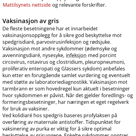
Mattilsynets nettside
og relevante forskrifter.
Vaksinasjon av gris
De fleste besetningene har et innarbeidet
vaksinasjonsopplegg for å sikre god beskyttelse mot
spedgrisdiaré, parvovirusinfeksjon og rødsjuke.
Vaksinasjon mot andre sykdommer (ødemsyke og
avvenningsdiaré, nysesyke,
infeksjon
med porcint
circovirus, rotavirus og clostridium, pleuropneumoni,
proliferativ enteropati og Glässers sykdom) anbefales
kun etter en forutgående samlet vurdering og eventuelt
med støtte av laboratoriediagnostikk. Vaksinasjon mot
tarmbrann er som hovedregel kun aktuelt i besetninger
hvor sykdommen er påvist. Når det gjelder foredlings- og
formeringsbesetninger, har næringen et eget regelverk
for bruk av vaksiner.
Ved kolidiaré hos spedgris baseres profylaksen på
overføring av maternale antistoffer. Tidspunktet for
vaksinering av purka er viktig for å sikre optimal
beskyttelse av grisungene. Enkelte sykdommer opptrer