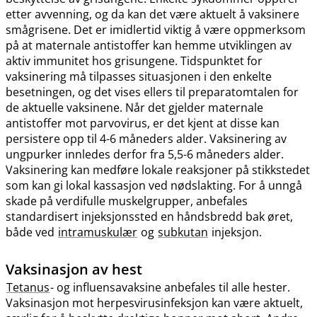
etter avvenning, og da kan det være aktuelt å vaksinere
smågrisene. Det er imidlertid viktig å være oppmerksom
på at maternale antistoffer kan hemme utviklingen av
aktiv immunitet hos grisungene. Tidspunktet for
vaksinering må tilpasses situasjonen i den enkelte
besetningen, og det vises ellers til preparatomtalen for
de aktuelle vaksinene. Når det gjelder maternale
antistoffer mot parvovirus, er det kjent at disse kan
persistere opp til 4-6 måneders alder. Vaksinering av
ungpurker innledes derfor fra 5,5-6 måneders alder.
Vaksinering kan medføre lokale reaksjoner på stikkstedet
som kan gi lokal kassasjon ved nødslakting. For å unngå
skade på verdifulle muskelgrupper, anbefales
standardisert injeksjonssted en håndsbredd bak øret,
både ved
intramuskulær
og
subkutan
injeksjon.
Vaksinasjon av hest
Tetanus
- og influensavaksine anbefales til alle hester.
Vaksinasjon mot herpesvirusinfeksjon kan være aktuelt,