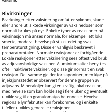
vaksine.
Bivirkninger
Bivirkninger etter vaksinering omfatter sykdom, skade
eller andre utilsiktede virkninger av vaksinedoser som
normalt brukes på dyr. Enkelte typer av reaksjoner på
vaksinasjon må anses normale, for eksempel lett lokal
smerte, moderat hevelse på stikkstedet og svak
temperaturstigning. Disse er vanligvis beskrevet i
preparatomtalen. Normale reaksjoner er forbigående.
Lokale reaksjoner etter vaksinering sees oftest ved bruk
av adjuvansholdige vaksiner. Aluminiumsalter benyttes
ofte i inaktiverte vaksiner, og disse gir normalt en svak
reaksjon. Det samme gjelder for saponiner, men kløe på
injeksjonsstedet er observert for denne gruppen av
adjuvans. Mineraloljer kan gi en kraftig lokal reaksjon,
med hevelse som kan holde seg i flere uker og eventuelt
utvikle seg til en granulomatøs betennelse. Hevelse i
regionale lymfeknuter kan forekomme, og i enkelte
tilfeller utvikles generelle reaksjoner.