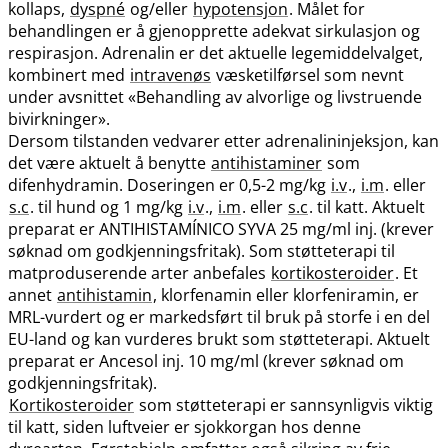
kollaps,
dyspné
og​/​eller
hypotensjon
. Målet for
behandlingen er å gjenopprette adekvat sirkulasjon og
respirasjon. Adrenalin er det aktuelle legemiddelvalget,
kombinert med
intravenøs
væsketilførsel som nevnt
under avsnittet «Behandling av alvorlige og livstruende
bivirkninger».
Dersom tilstanden vedvarer etter adrenalininjeksjon, kan
det være aktuelt å benytte
antihistaminer
som
difenhydramin. Doseringen er 0,5-2 mg/kg
i.v
.,
i.m
. eller
s.c
. til hund og 1 mg/kg
i.v
.,
i.m
. eller
s.c
. til katt. Aktuelt
preparat er ANTIHISTAMÍNICO SYVA 25 mg/ml inj. (krever
søknad om godkjenningsfritak). Som støtteterapi til
matproduserende arter anbefales
kortikosteroider
. Et
annet
antihistamin
, klorfenamin eller klorfeniramin, er
MRL-vurdert og er markedsført til bruk på storfe i en del
EU-land og kan vurderes brukt som støtteterapi. Aktuelt
preparat er Ancesol inj. 10 mg/ml (krever søknad om
godkjenningsfritak).
Kortikosteroider
som støtteterapi er sannsynligvis viktig
til katt, siden luftveier er sjokkorgan hos denne