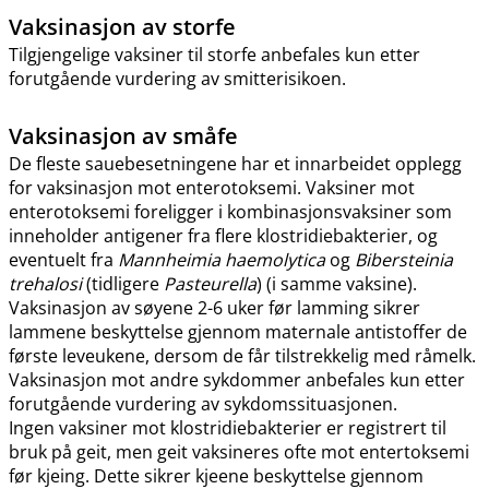
Vaksinasjon av storfe
Tilgjengelige vaksiner til storfe anbefales kun etter
forutgående vurdering av smitterisikoen.
Vaksinasjon av småfe
De fleste sauebesetningene har et innarbeidet opplegg
for vaksinasjon mot enterotoksemi. Vaksiner mot
enterotoksemi foreligger i kombinasjonsvaksiner som
inneholder antigener fra flere klostridiebakterier, og
eventuelt fra
Mannheimia haemolytica
og
Bibersteinia
trehalosi
(tidligere
Pasteurella
) (i samme vaksine).
Vaksinasjon av søyene 2-6 uker før lamming sikrer
lammene beskyttelse gjennom maternale antistoffer de
første leveukene, dersom de får tilstrekkelig med råmelk.
Vaksinasjon mot andre sykdommer anbefales kun etter
forutgående vurdering av sykdomssituasjonen.
Ingen vaksiner mot klostridiebakterier er registrert til
bruk på geit, men geit vaksineres ofte mot entertoksemi
før kjeing. Dette sikrer kjeene beskyttelse gjennom