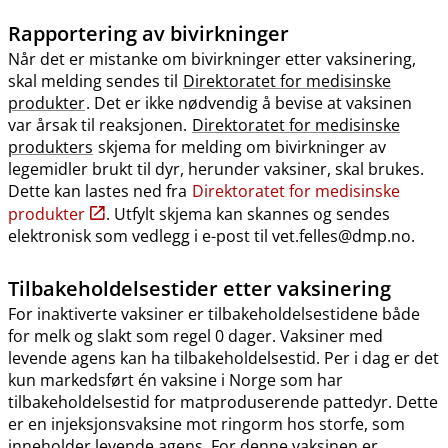
Rapportering av bivirkninger
Når det er mistanke om bivirkninger etter vaksinering,
skal melding sendes til
Direktoratet for medisinske
produkter
. Det er ikke nødvendig å bevise at vaksinen
var årsak til reaksjonen.
Direktoratet for medisinske
produkters
skjema for melding om bivirkninger av
legemidler brukt til dyr, herunder vaksiner, skal brukes.
Dette kan lastes ned fra
Direktoratet for medisinske
produkter
. Utfylt skjema kan skannes og sendes
elektronisk som vedlegg i e-post til vet.felles@dmp.no.
Tilbakeholdelsestider etter vaksinering
For inaktiverte vaksiner er tilbakeholdelsestidene både
for melk og slakt som regel 0 dager. Vaksiner med
levende agens kan ha tilbakeholdelsestid. Per i dag er det
kun markedsført én vaksine i Norge som har
tilbakeholdelsestid for matproduserende pattedyr. Dette
er en injeksjonsvaksine mot ringorm hos storfe, som
inneholder levende agens. For denne vaksinen er