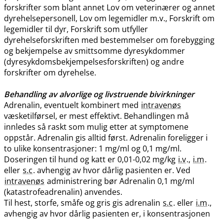
forskrifter som blant annet Lov om veterinærer og annet
dyrehelsepersonell, Lov om legemidler m.v., Forskrift om
legemidler til dyr, Forskrift som utfyller
dyrehelseforskriften med bestemmelser om forebygging
og bekjempelse av smittsomme dyresykdommer
(dyresykdomsbekjempelsesforskriften) og andre
forskrifter om dyrehelse.
Behandling av alvorlige og livstruende bivirkninger
Adrenalin, eventuelt kombinert med
intravenøs
væsketilførsel, er mest effektivt. Behandlingen må
innledes så raskt som mulig etter at symptomene
oppstår. Adrenalin gis alltid først. Adrenalin foreligger i
to ulike konsentrasjoner: 1 mg/ml og 0,1 mg​/​ml.
Doseringen til hund og katt er 0,01-0,02 mg/kg
i.v
.,
i.m
.
eller
s.c
. avhengig av hvor dårlig pasienten er. Ved
intravenøs
administrering bør Adrenalin 0,1 mg/ml
(katastrofeadrenalin) anvendes.
Til hest, storfe, småfe og gris gis adrenalin
s.c
. eller
i.m
.,
avhengig av hvor dårlig pasienten er, i konsentrasjonen