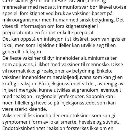
være skadelige for menneske. Gravide, eldre og
mennesker med nedsatt immunforsvar bør likevel utvise
spesiell forsiktighet ved bruk av vaksiner basert på
mikroorganismer med humanmedisinsk betydning. Det
vises til informasjon om forsiktighetsregler i
preparatomtalen for det enkelte preparat.
Det kan oppstå en
infeksjon
i stikksåret, som vanligvis er
lokal, men som i sjeldne tilfeller kan utvikle seg til en
generell
infeksjon
.
De fleste vaksiner til dyr inneholder aluminiumsalter
som adjuvans, i likhet med vaksiner til menneske. Disse
vil normalt ikke gi reaksjoner av betydning. Enkelte
vaksiner inneholder mineraloljeadjuvans som kan gi en
kraftig reaksjon. På injeksjonsstedet vil det, avhengig av
injisert mengde, kunne utvikles et granulom, eventuelt
med reaksjon i regionale lymfeknuter. Saponin kan i
noen tilfeller gi hevelse på injeksjonsstedet som kan
være sterkt kløende.
Vaksiner til fisk inneholder endotoksiner som kan gi
symptomer i form av lokal smerte, hevelse og stivhet.
Endotoksinbetinget reaksjon forsterkes ikke om en