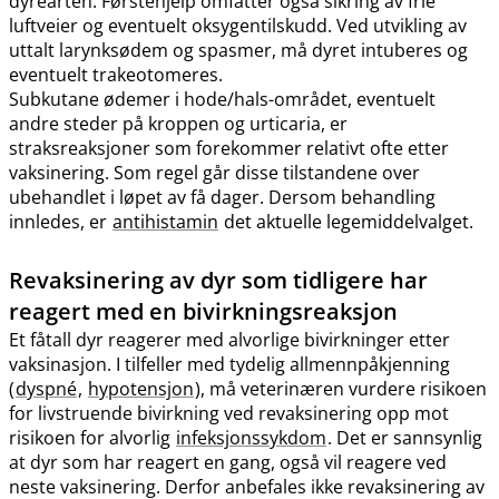
dyrearten. Førstehjelp omfatter også sikring av frie
luftveier og eventuelt oksygentilskudd. Ved utvikling av
uttalt larynksødem og spasmer, må dyret intuberes og
eventuelt trakeotomeres.
Subkutane ødemer i hode​/​hals-området, eventuelt
andre steder på kroppen og urticaria, er
straksreaksjoner som forekommer relativt ofte etter
vaksinering. Som regel går disse tilstandene over
ubehandlet i løpet av få dager. Dersom behandling
innledes, er
antihistamin
det aktuelle legemiddelvalget.
Revaksinering av dyr som tidligere har
reagert med en bivirkningsreaksjon
Et fåtall dyr reagerer med alvorlige bivirkninger etter
vaksinasjon. I tilfeller med tydelig allmennpåkjenning
(
dyspné
,
hypotensjon
), må veterinæren vurdere risikoen
for livstruende bivirkning ved revaksinering opp mot
risikoen for alvorlig
infeksjonssykdom
. Det er sannsynlig
at dyr som har reagert en gang, også vil reagere ved
neste vaksinering. Derfor anbefales ikke revaksinering av