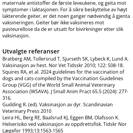
maternale antistoffer de første leveukene, og geita mot
symptomer i laktasjonen. For å sikre beskyttelse av høyt
lakterende geiter, er det noen ganger nødvendig å gjenta
vaksineringen. Geiter bør ikke vaksineres mot
pasteurellose da de er utsatt for bivirkninger etter slik
vaksinasjon.
Utvalgte referanser
Bratberg AM, Tollersrud T, Sjurseth SK, Lybeck K, Lund A.
Vaksinasjon av hest. Nor Vet Tidsskr 2010; 122: 508-18.
Squires RA, et al. 2024 guidelines for the vaccination of
dogs and cats-compiled by the Vaccination Guidelines
Group (VGG) of the World Small Animal Veterinary
Association (WSAVA). J Small Anim Pract 65.5 (2024): 277-
316.
Gudding R. (ed). Vaksinasjon av dyr. Scandinavian
Veterinary Press 2010
Leira HL, Berg RE, Baalsrud KJ, Eggen BM, Olafsson K.
Helserisiko ved vaksinasjon av oppdrettsfisk. Tidskr Nor
Lægefor 1993;13:1563-1565