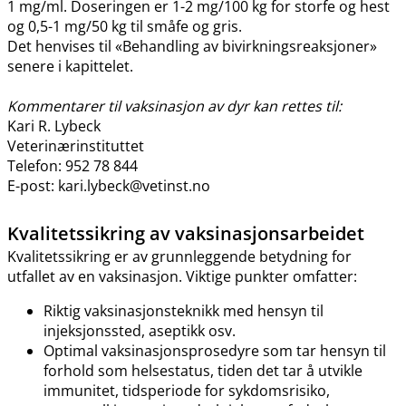
1 mg​/​ml. Doseringen er 1-2 mg/100 kg for storfe og hest
og 0,5-1 mg/50 kg til småfe og gris.
Det henvises til «Behandling av bivirkningsreaksjoner»
senere i kapittelet.
Kommentarer til vaksinasjon av dyr kan rettes til:
Kari R. Lybeck
Veterinærinstituttet
Telefon: 952 78 844
E-post: kari.lybeck@vetinst.no
Kvalitetssikring av vaksinasjonsarbeidet
Kvalitetssikring er av grunnleggende betydning for
utfallet av en vaksinasjon. Viktige punkter omfatter:
Riktig vaksinasjonsteknikk med hensyn til
injeksjonssted, aseptikk osv.
Optimal vaksinasjonsprosedyre som tar hensyn til
forhold som helsestatus, tiden det tar å utvikle
immunitet, tidsperiode for sykdomsrisiko,