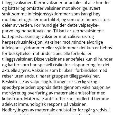
tilleggsvaksiner. Kjernevaksiner anbefales til alle hunder
og katter og omfatter vaksiner mot alvorlige, svært
smittsomme infeksjonssykdommer som kan gi høy
morbiditet og​/​eller mortalitet, og som ofte finnes i store
deler av verden. For hund gjelder dette valpesyke-,
parvo- og hepatittvaksine. Til katt er kjernevaksinene
kattepestvaksine og vaksiner mot calicivirus- og
herpesvirusinfeksjon. Vaksiner mot mindre alvorlige
infeksjonssykdommer eller sykdommer det kun er behov
for beskyttelse mot under spesielle forhold, er
tilleggsvaksiner. Disse vaksinene anbefales kun til hunder
og katter som har spesiell risiko for eksponering for det
aktuelle agens. Vaksiner som brukes i forbindelse med
reiser utenlands, tilhører gruppen tilleggsvaksiner.
Beskyttelse av valper og kattunger er særlig viktig. I
speddyrperioden oppnås dette gjennom vaksinasjon av
mordyret og overføring av maternale antistoffer med
kolostrum. Maternale antistoffer kan imidlertid hemme
adekvat immunologisk respons på vaksinen.
Nedbrytingen av maternale antistoffer foregår gradvis. I