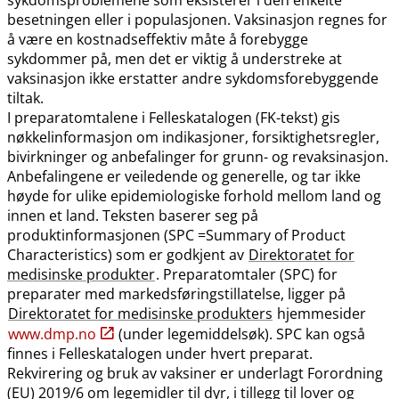
besetningen eller i populasjonen. Vaksinasjon regnes for
å være en kostnadseffektiv måte å forebygge
sykdommer på, men det er viktig å understreke at
vaksinasjon ikke erstatter andre sykdomsforebyggende
tiltak.
I preparatomtalene i Felleskatalogen (FK-tekst) gis
nøkkelinformasjon om indikasjoner, forsiktighetsregler,
bivirkninger og anbefalinger for grunn- og revaksinasjon.
Anbefalingene er veiledende og generelle, og tar ikke
høyde for ulike epidemiologiske forhold mellom land og
innen et land. Teksten baserer seg på
produktinformasjonen (SPC =Summary of Product
Characteristics) som er godkjent av
Direktoratet for
medisinske produkter
. Preparatomtaler (SPC) for
preparater med markedsføringstillatelse, ligger på
Direktoratet for medisinske produkters
hjemmesider
www.dmp.no
(under legemiddelsøk). SPC kan også
finnes i Felleskatalogen under hvert preparat.
Rekvirering og bruk av vaksiner er underlagt Forordning
(EU) 2019/6 om legemidler til dyr, i tillegg til lover og