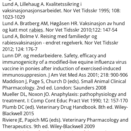
Lund A, Lillehaug A. Kvalitetssikring i
vaksinasjonasjonsarbeidet. Nor Vet Tidsskr 1995; 108:
1023-1029
Lund A. Bratberg AM, Høgåsen HR. Vaksinasjon av hund
og katt mot
rabies
. Nor Vet Tidsskr 2010;122: 147-54
Lund A, Bolme V. Reising med familiedyr og
rabiesvaksinasjon - endret regelverk. Nor Vet Tidsskr
2012; 124: 176-7
Lunn DP. og medarbeidere. Safety, efficacy and
immunogenicity of a modified-live equine influenza virus
vaccine in ponies after induction of exercised-induced
immunosuppresion. J Am Vet Med Ass 2001; 218: 900-906
Maddison J, Page S, Church D (eds). Small Animal Clinical
Pharmacology. 2nd ed. London: Saunders 2008
Mueller DL, Noxon JO. Anaphylaxis: pathophysiology and
treatment. I: Comp Cont Educ Pract Vet 1990; 12: 157-170
Plumb DC (ed). Veterinary Drug Handbook. 8th ed. Wiley-
Blackwell 2015
Riviere JE, Papich MG (eds). Veterinary Pharmacology and
Therapeutics. 9th ed. Wiley-Blackwell 2009