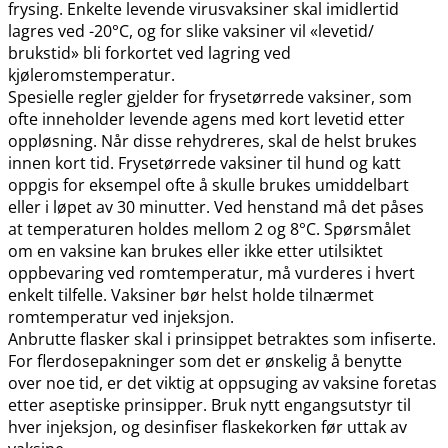
frysing. Enkelte levende virusvaksiner skal imidlertid
lagres ved -20°C, og for slike vaksiner vil «levetid​/​
brukstid» bli forkortet ved lagring ved
kjøleromstemperatur.
Spesielle regler gjelder for frysetørrede vaksiner, som
ofte inneholder levende agens med kort levetid etter
oppløsning. Når disse rehydreres, skal de helst brukes
innen kort tid. Frysetørrede vaksiner til hund og katt
oppgis for eksempel ofte å skulle brukes umiddelbart
eller i løpet av 30 minutter. Ved henstand må det påses
at temperaturen holdes mellom 2 og 8°C. Spørsmålet
om en vaksine kan brukes eller ikke etter utilsiktet
oppbevaring ved romtemperatur, må vurderes i hvert
enkelt tilfelle. Vaksiner bør helst holde tilnærmet
romtemperatur ved injeksjon.
Anbrutte flasker skal i prinsippet betraktes som infiserte.
For flerdosepakninger som det er ønskelig å benytte
over noe tid, er det viktig at oppsuging av vaksine foretas
etter aseptiske prinsipper. Bruk nytt engangsutstyr til
hver injeksjon, og desinfiser flaskekorken før uttak av