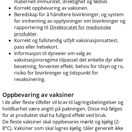
maternell immunitet, drektighet og fødsel.
Korrekt oppbevaring av vaksinen.
Beredskap for å håndtere bivirkninger, og system
for innhenting av opplysninger om bivirkninger og
rapportering til
Direktoratet for medisinske
produkter
.
Korrekt og fullstendig utfylt vaksinasjonsattest,
pass eller helsekort.
Informasjon til dyreeier om valg av
vaksinasjonsregime tilpasset det enkelte dyr eller
besetning, forventet effekt, behov for tilsyn og ro,
risiko for bivirkninger og tidspunkt for
revaksinering.
Oppbevaring av vaksiner
I de aller fleste tilfeller vil krav til lagringsbetingelser og
holdbarhet være angitt på pakningen. Disse må følges
for at produktet skal ha fullgod effekt ved bruk.
De fleste vaksiner skal oppbevares mørkt og kjølig (2-
8°C). Vaksiner som skal lagres kjølig, tåler generelt ikke