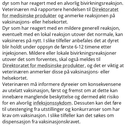
dyr som har reagert med en alvorlig bivirkningsreaksjon.
Veterinæren må rapportere hendelsen til
Direktoratet
for medisinske produkter
og anmerke reaksjonen på
vaksinasjons- eller helsekortet.
Dyr som har reagert med en mildere generell reaksjon,
eventuelt med en lokal reaksjon utover det normale, kan
vaksineres på nytt. I slike tilfeller anbefales det at dyret
blir holdt under oppsyn de første 6-12 timene etter
injeksjonen. Mildere eller lokale bivirkningsreaksjoner
utover det som forventes, skal også meldes til
Direktoratet for medisinske produkter
, og det er viktig at
veterinæren anmerker disse på vaksinasjons- eller
helsekortet.
Veterinæren må informere dyreeier om konsekvensene
av utelatt vaksinasjon, først og fremst om at dette kan
innebære manglende beskyttelse og dermed økt risiko
for en alvorlig
infeksjonssykdom
. Dessuten kan det føre
til utestenging fra utstillinger og konkurranser som har
krav om vaksinasjon. I slike tilfeller kan det søkes om
dispensasjon fra vaksinasjonskravet.