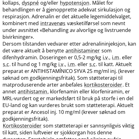
kollaps,
dyspné
og​/​eller
hypotensjon
. Målet for
behandlingen er å gjenopprette adekvat sirkulasjon og
respirasjon. Adrenalin er det aktuelle legemiddelvalget,
kombinert med
intravenøs
væsketilførsel som nevnt
under avsnittet «Behandling av alvorlige og livstruende
bivirkninger».
Dersom tilstanden vedvarer etter adrenalininjeksjon, kan
det være aktuelt å benytte
antihistaminer
som
difenhydramin. Doseringen er 0,5-2 mg/kg
i.v
.,
i.m
. eller
s.c
. til hund og 1 mg/kg
i.v
.,
i.m
. eller
s.c
. til katt. Aktuelt
preparat er ANTIHISTAMÍNICO SYVA 25 mg/ml inj. (krever
søknad om godkjenningsfritak). Som støtteterapi til
matproduserende arter anbefales
kortikosteroider
. Et
annet
antihistamin
, klorfenamin eller klorfeniramin, er
MRL-vurdert og er markedsført til bruk på storfe i en del
EU-land og kan vurderes brukt som støtteterapi. Aktuelt
preparat er Ancesol inj. 10 mg/ml (krever søknad om
godkjenningsfritak).
Kortikosteroider
som støtteterapi er sannsynligvis viktig
til katt, siden luftveier er sjokkorgan hos denne