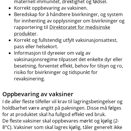
maternell immunitet, drektighet og fødsel.
Korrekt oppbevaring av vaksinen.
Beredskap for å håndtere bivirkninger, og system
for innhenting av opplysninger om bivirkninger og
rapportering til
Direktoratet for medisinske
produkter
.
Korrekt og fullstendig utfylt vaksinasjonsattest,
pass eller helsekort.
Informasjon til dyreeier om valg av
vaksinasjonsregime tilpasset det enkelte dyr eller
besetning, forventet effekt, behov for tilsyn og ro,
risiko for bivirkninger og tidspunkt for
revaksinering.
Oppbevaring av vaksiner
I de aller fleste tilfeller vil krav til lagringsbetingelser og
holdbarhet være angitt på pakningen. Disse må følges
for at produktet skal ha fullgod effekt ved bruk.
De fleste vaksiner skal oppbevares mørkt og kjølig (2-
8°C). Vaksiner som skal lagres kjølig, tåler generelt ikke