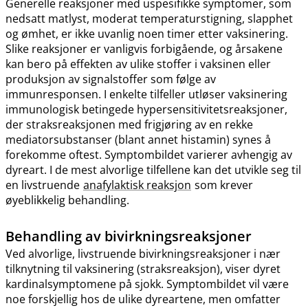
Generelle reaksjoner med uspesifikke symptomer, som
nedsatt matlyst, moderat temperaturstigning, slapphet
og ømhet, er ikke uvanlig noen timer etter vaksinering.
Slike reaksjoner er vanligvis forbigående, og årsakene
kan bero på effekten av ulike stoffer i vaksinen eller
produksjon av signalstoffer som følge av
immunresponsen. I enkelte tilfeller utløser vaksinering
immunologisk betingede hypersensitivitetsreaksjoner,
der straksreaksjonen med frigjøring av en rekke
mediatorsubstanser (blant annet histamin) synes å
forekomme oftest. Symptombildet varierer avhengig av
dyreart. I de mest alvorlige tilfellene kan det utvikle seg til
en livstruende
anafylaktisk reaksjon
som krever
øyeblikkelig behandling.
Behandling av bivirkningsreaksjoner
Ved alvorlige, livstruende bivirkningsreaksjoner i nær
tilknytning til vaksinering (straksreaksjon), viser dyret
kardinalsymptomene på sjokk. Symptombildet vil være
noe forskjellig hos de ulike dyreartene, men omfatter