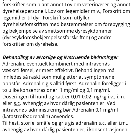
forskrifter som blant annet Lov om veterinærer og annet
dyrehelsepersonell, Lov om legemidler m.v., Forskrift om
legemidler til dyr, Forskrift som utfyller
dyrehelseforskriften med bestemmelser om forebygging
og bekjempelse av smittsomme dyresykdommer
(dyresykdomsbekjempelsesforskriften) og andre
forskrifter om dyrehelse.
Behandling av alvorlige og livstruende bivirkninger
Adrenalin, eventuelt kombinert med
intravenøs
væsketilførsel, er mest effektivt. Behandlingen må
innledes så raskt som mulig etter at symptomene
oppstår. Adrenalin gis alltid først. Adrenalin foreligger i
to ulike konsentrasjoner: 1 mg/ml og 0,1 mg​/​ml.
Doseringen til hund og katt er 0,01-0,02 mg/kg
i.v
.,
i.m
.
eller
s.c
. avhengig av hvor dårlig pasienten er. Ved
intravenøs
administrering bør Adrenalin 0,1 mg/ml
(katastrofeadrenalin) anvendes.
Til hest, storfe, småfe og gris gis adrenalin
s.c
. eller
i.m
.,
avhengig av hvor dårlig pasienten er, i konsentrasjonen