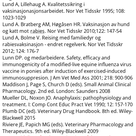
Lund A, Lillehaug A. Kvalitetssikring i
vaksinasjonasjonsarbeidet. Nor Vet Tidsskr 1995; 108:
1023-1029
Lund A. Bratberg AM, Høgåsen HR. Vaksinasjon av hund
og katt mot
rabies
. Nor Vet Tidsskr 2010;122: 147-54
Lund A, Bolme V. Reising med familiedyr og
rabiesvaksinasjon - endret regelverk. Nor Vet Tidsskr
2012; 124: 176-7
Lunn DP. og medarbeidere. Safety, efficacy and
immunogenicity of a modified-live equine influenza virus
vaccine in ponies after induction of exercised-induced
immunosuppresion. J Am Vet Med Ass 2001; 218: 900-906
Maddison J, Page S, Church D (eds). Small Animal Clinical
Pharmacology. 2nd ed. London: Saunders 2008
Mueller DL, Noxon JO. Anaphylaxis: pathophysiology and
treatment. I: Comp Cont Educ Pract Vet 1990; 12: 157-170
Plumb DC (ed). Veterinary Drug Handbook. 8th ed. Wiley-
Blackwell 2015
Riviere JE, Papich MG (eds). Veterinary Pharmacology and
Therapeutics. 9th ed. Wiley-Blackwell 2009