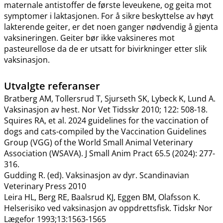
maternale antistoffer de første leveukene, og geita mot
symptomer i laktasjonen. For å sikre beskyttelse av høyt
lakterende geiter, er det noen ganger nødvendig å gjenta
vaksineringen. Geiter bør ikke vaksineres mot
pasteurellose da de er utsatt for bivirkninger etter slik
vaksinasjon.
Utvalgte referanser
Bratberg AM, Tollersrud T, Sjurseth SK, Lybeck K, Lund A.
Vaksinasjon av hest. Nor Vet Tidsskr 2010; 122: 508-18.
Squires RA, et al. 2024 guidelines for the vaccination of
dogs and cats-compiled by the Vaccination Guidelines
Group (VGG) of the World Small Animal Veterinary
Association (WSAVA). J Small Anim Pract 65.5 (2024): 277-
316.
Gudding R. (ed). Vaksinasjon av dyr. Scandinavian
Veterinary Press 2010
Leira HL, Berg RE, Baalsrud KJ, Eggen BM, Olafsson K.
Helserisiko ved vaksinasjon av oppdrettsfisk. Tidskr Nor
Lægefor 1993;13:1563-1565