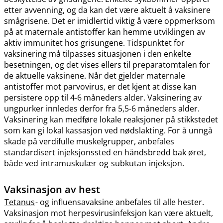
etter avvenning, og da kan det være aktuelt å vaksinere
smågrisene. Det er imidlertid viktig å være oppmerksom
på at maternale antistoffer kan hemme utviklingen av
aktiv immunitet hos grisungene. Tidspunktet for
vaksinering må tilpasses situasjonen i den enkelte
besetningen, og det vises ellers til preparatomtalen for
de aktuelle vaksinene. Når det gjelder maternale
antistoffer mot parvovirus, er det kjent at disse kan
persistere opp til 4-6 måneders alder. Vaksinering av
ungpurker innledes derfor fra 5,5-6 måneders alder.
Vaksinering kan medføre lokale reaksjoner på stikkstedet
som kan gi lokal kassasjon ved nødslakting. For å unngå
skade på verdifulle muskelgrupper, anbefales
standardisert injeksjonssted en håndsbredd bak øret,
både ved
intramuskulær
og
subkutan
injeksjon.
Vaksinasjon av hest
Tetanus
- og influensavaksine anbefales til alle hester.
Vaksinasjon mot herpesvirusinfeksjon kan være aktuelt,