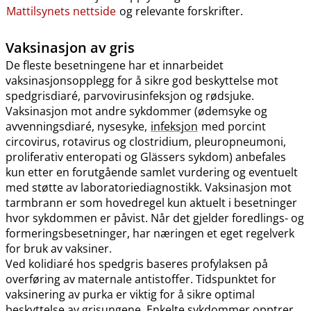
Mattilsynets nettside
og relevante forskrifter.
Vaksinasjon av gris
De fleste besetningene har et innarbeidet
vaksinasjonsopplegg for å sikre god beskyttelse mot
spedgrisdiaré, parvovirusinfeksjon og rødsjuke.
Vaksinasjon mot andre sykdommer (ødemsyke og
avvenningsdiaré, nysesyke,
infeksjon
med porcint
circovirus, rotavirus og clostridium, pleuropneumoni,
proliferativ enteropati og Glässers sykdom) anbefales
kun etter en forutgående samlet vurdering og eventuelt
med støtte av laboratoriediagnostikk. Vaksinasjon mot
tarmbrann er som hovedregel kun aktuelt i besetninger
hvor sykdommen er påvist. Når det gjelder foredlings- og
formeringsbesetninger, har næringen et eget regelverk
for bruk av vaksiner.
Ved kolidiaré hos spedgris baseres profylaksen på
overføring av maternale antistoffer. Tidspunktet for
vaksinering av purka er viktig for å sikre optimal
beskyttelse av grisungene. Enkelte sykdommer opptrer