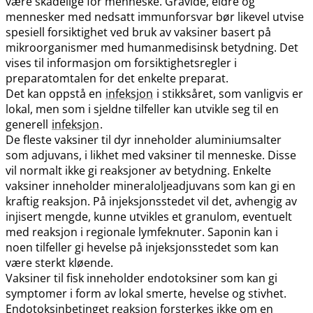
være skadelige for menneske. Gravide, eldre og
mennesker med nedsatt immunforsvar bør likevel utvise
spesiell forsiktighet ved bruk av vaksiner basert på
mikroorganismer med humanmedisinsk betydning. Det
vises til informasjon om forsiktighetsregler i
preparatomtalen for det enkelte preparat.
Det kan oppstå en
infeksjon
i stikksåret, som vanligvis er
lokal, men som i sjeldne tilfeller kan utvikle seg til en
generell
infeksjon
.
De fleste vaksiner til dyr inneholder aluminiumsalter
som adjuvans, i likhet med vaksiner til menneske. Disse
vil normalt ikke gi reaksjoner av betydning. Enkelte
vaksiner inneholder mineraloljeadjuvans som kan gi en
kraftig reaksjon. På injeksjonsstedet vil det, avhengig av
injisert mengde, kunne utvikles et granulom, eventuelt
med reaksjon i regionale lymfeknuter. Saponin kan i
noen tilfeller gi hevelse på injeksjonsstedet som kan
være sterkt kløende.
Vaksiner til fisk inneholder endotoksiner som kan gi
symptomer i form av lokal smerte, hevelse og stivhet.
Endotoksinbetinget reaksjon forsterkes ikke om en