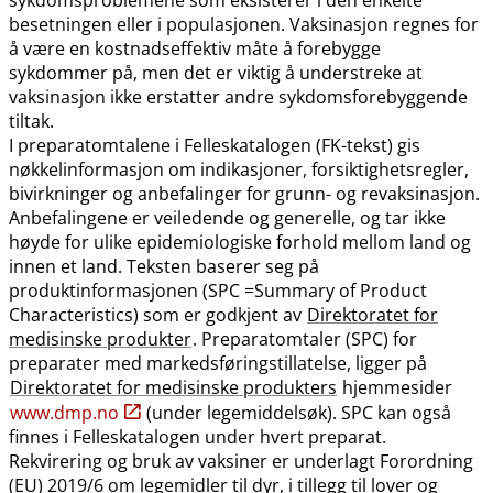
besetningen eller i populasjonen. Vaksinasjon regnes for
å være en kostnadseffektiv måte å forebygge
sykdommer på, men det er viktig å understreke at
vaksinasjon ikke erstatter andre sykdomsforebyggende
tiltak.
I preparatomtalene i Felleskatalogen (FK-tekst) gis
nøkkelinformasjon om indikasjoner, forsiktighetsregler,
bivirkninger og anbefalinger for grunn- og revaksinasjon.
Anbefalingene er veiledende og generelle, og tar ikke
høyde for ulike epidemiologiske forhold mellom land og
innen et land. Teksten baserer seg på
produktinformasjonen (SPC =Summary of Product
Characteristics) som er godkjent av
Direktoratet for
medisinske produkter
. Preparatomtaler (SPC) for
preparater med markedsføringstillatelse, ligger på
Direktoratet for medisinske produkters
hjemmesider
www.dmp.no
(under legemiddelsøk). SPC kan også
finnes i Felleskatalogen under hvert preparat.
Rekvirering og bruk av vaksiner er underlagt Forordning
(EU) 2019/6 om legemidler til dyr, i tillegg til lover og