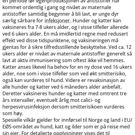
en periode før egenproduksjonen av antistoffer har
kommet ordentlig i gang og nivået av maternale
antistoffer samtidig begynner å bli lavt, er unge dyr
særlig sårbare for
infeksjoner
. Hunder og katter kan
vaksineres fra 7-8 ukers alder, og i visse tilfeller allerede
ved 6 ukers alder. En må imidlertid regne med redusert
effekt ved disse tidspunktene, og vaksineringen må
gjentas for å sikre tilfredsstillende beskyttelse. Ved ca. 12
ukers alder er nivået av maternale antistoffer generelt så
lavt at aktiv immunisering som oftest ikke vil hemmes.
Katter anses likevel ha behov for en ny dose ved 16 ukers
alder, noe som i visse tilfeller som ved økt smitterisiko,
også kan vurderes til hund. Videre er revaksinasjon av
alle hunder og katter ved 6 måneders alder anbefalt.
Deretter vaksineres hunder og katter med omtrent tre
års intervaller, eventuelt årlig mot calici- og
herpesvirusinfeksjon dersom smitterisikoen vurderes
som høy.
Spesielle vilkår gjelder for innførsel til Norge og land i EU​/​
EØS-området av hund, katt og ilder som er på reise med
sin eier. For detaljerte opplysninger vises det til