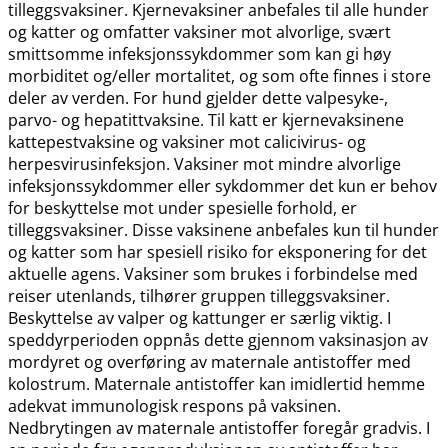
tilleggsvaksiner. Kjernevaksiner anbefales til alle hunder
og katter og omfatter vaksiner mot alvorlige, svært
smittsomme infeksjonssykdommer som kan gi høy
morbiditet og​/​eller mortalitet, og som ofte finnes i store
deler av verden. For hund gjelder dette valpesyke-,
parvo- og hepatittvaksine. Til katt er kjernevaksinene
kattepestvaksine og vaksiner mot calicivirus- og
herpesvirusinfeksjon. Vaksiner mot mindre alvorlige
infeksjonssykdommer eller sykdommer det kun er behov
for beskyttelse mot under spesielle forhold, er
tilleggsvaksiner. Disse vaksinene anbefales kun til hunder
og katter som har spesiell risiko for eksponering for det
aktuelle agens. Vaksiner som brukes i forbindelse med
reiser utenlands, tilhører gruppen tilleggsvaksiner.
Beskyttelse av valper og kattunger er særlig viktig. I
speddyrperioden oppnås dette gjennom vaksinasjon av
mordyret og overføring av maternale antistoffer med
kolostrum. Maternale antistoffer kan imidlertid hemme
adekvat immunologisk respons på vaksinen.
Nedbrytingen av maternale antistoffer foregår gradvis. I