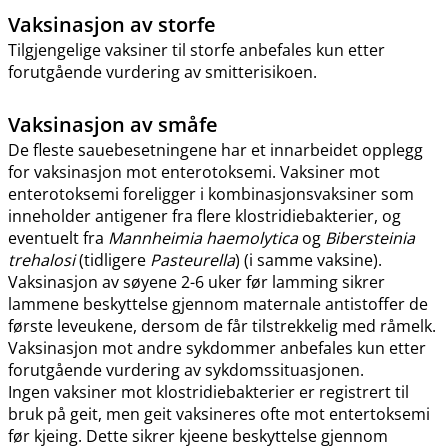
Vaksinasjon av storfe
Tilgjengelige vaksiner til storfe anbefales kun etter
forutgående vurdering av smitterisikoen.
Vaksinasjon av småfe
De fleste sauebesetningene har et innarbeidet opplegg
for vaksinasjon mot enterotoksemi. Vaksiner mot
enterotoksemi foreligger i kombinasjonsvaksiner som
inneholder antigener fra flere klostridiebakterier, og
eventuelt fra
Mannheimia haemolytica
og
Bibersteinia
trehalosi
(tidligere
Pasteurella
) (i samme vaksine).
Vaksinasjon av søyene 2-6 uker før lamming sikrer
lammene beskyttelse gjennom maternale antistoffer de
første leveukene, dersom de får tilstrekkelig med råmelk.
Vaksinasjon mot andre sykdommer anbefales kun etter
forutgående vurdering av sykdomssituasjonen.
Ingen vaksiner mot klostridiebakterier er registrert til
bruk på geit, men geit vaksineres ofte mot entertoksemi
før kjeing. Dette sikrer kjeene beskyttelse gjennom