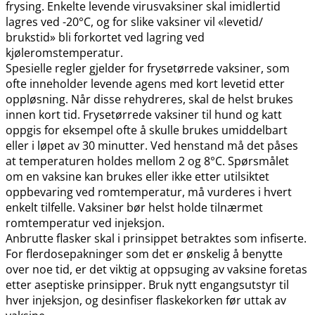
frysing. Enkelte levende virusvaksiner skal imidlertid
lagres ved -20°C, og for slike vaksiner vil «levetid​/​
brukstid» bli forkortet ved lagring ved
kjøleromstemperatur.
Spesielle regler gjelder for frysetørrede vaksiner, som
ofte inneholder levende agens med kort levetid etter
oppløsning. Når disse rehydreres, skal de helst brukes
innen kort tid. Frysetørrede vaksiner til hund og katt
oppgis for eksempel ofte å skulle brukes umiddelbart
eller i løpet av 30 minutter. Ved henstand må det påses
at temperaturen holdes mellom 2 og 8°C. Spørsmålet
om en vaksine kan brukes eller ikke etter utilsiktet
oppbevaring ved romtemperatur, må vurderes i hvert
enkelt tilfelle. Vaksiner bør helst holde tilnærmet
romtemperatur ved injeksjon.
Anbrutte flasker skal i prinsippet betraktes som infiserte.
For flerdosepakninger som det er ønskelig å benytte
over noe tid, er det viktig at oppsuging av vaksine foretas
etter aseptiske prinsipper. Bruk nytt engangsutstyr til
hver injeksjon, og desinfiser flaskekorken før uttak av