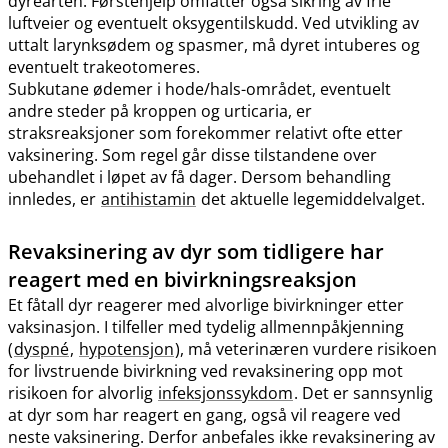
dyrearten. Førstehjelp omfatter også sikring av frie
luftveier og eventuelt oksygentilskudd. Ved utvikling av
uttalt larynksødem og spasmer, må dyret intuberes og
eventuelt trakeotomeres.
Subkutane ødemer i hode​/​hals-området, eventuelt
andre steder på kroppen og urticaria, er
straksreaksjoner som forekommer relativt ofte etter
vaksinering. Som regel går disse tilstandene over
ubehandlet i løpet av få dager. Dersom behandling
innledes, er
antihistamin
det aktuelle legemiddelvalget.
Revaksinering av dyr som tidligere har
reagert med en bivirkningsreaksjon
Et fåtall dyr reagerer med alvorlige bivirkninger etter
vaksinasjon. I tilfeller med tydelig allmennpåkjenning
(
dyspné
,
hypotensjon
), må veterinæren vurdere risikoen
for livstruende bivirkning ved revaksinering opp mot
risikoen for alvorlig
infeksjonssykdom
. Det er sannsynlig
at dyr som har reagert en gang, også vil reagere ved
neste vaksinering. Derfor anbefales ikke revaksinering av