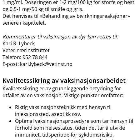
1 mg​/​ml. Doseringen er 1-2 mg/100 kg for storfe og hest
og 0,5-1 mg/50 kg til småfe og gris.
Det henvises til «Behandling av bivirkningsreaksjoner»
senere i kapittelet.
Kommentarer til vaksinasjon av dyr kan rettes til:
Kari R. Lybeck
Veterinærinstituttet
Telefon: 952 78 844
E-post: kari.lybeck@vetinst.no
Kvalitetssikring av vaksinasjonsarbeidet
Kvalitetssikring er av grunnleggende betydning for
utfallet av en vaksinasjon. Viktige punkter omfatter:
Riktig vaksinasjonsteknikk med hensyn til
injeksjonssted, aseptikk osv.
Optimal vaksinasjonsprosedyre som tar hensyn til
forhold som helsestatus, tiden det tar å utvikle
immunitet, tidsperiode for sykdomsrisiko,