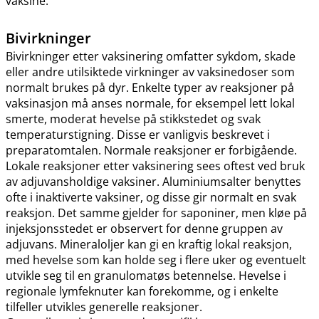
vaksine.
Bivirkninger
Bivirkninger etter vaksinering omfatter sykdom, skade
eller andre utilsiktede virkninger av vaksinedoser som
normalt brukes på dyr. Enkelte typer av reaksjoner på
vaksinasjon må anses normale, for eksempel lett lokal
smerte, moderat hevelse på stikkstedet og svak
temperaturstigning. Disse er vanligvis beskrevet i
preparatomtalen. Normale reaksjoner er forbigående.
Lokale reaksjoner etter vaksinering sees oftest ved bruk
av adjuvansholdige vaksiner. Aluminiumsalter benyttes
ofte i inaktiverte vaksiner, og disse gir normalt en svak
reaksjon. Det samme gjelder for saponiner, men kløe på
injeksjonsstedet er observert for denne gruppen av
adjuvans. Mineraloljer kan gi en kraftig lokal reaksjon,
med hevelse som kan holde seg i flere uker og eventuelt
utvikle seg til en granulomatøs betennelse. Hevelse i
regionale lymfeknuter kan forekomme, og i enkelte
tilfeller utvikles generelle reaksjoner.