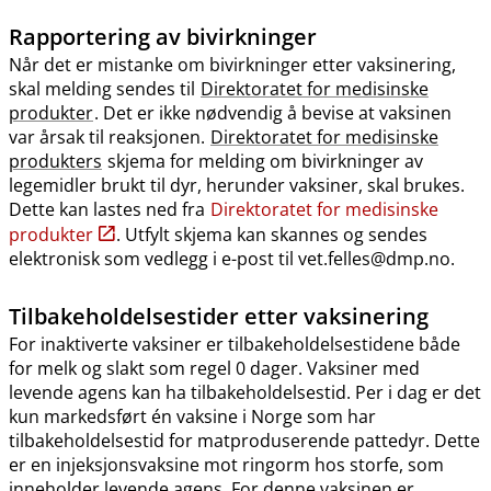
Rapportering av bivirkninger
Når det er mistanke om bivirkninger etter vaksinering,
skal melding sendes til
Direktoratet for medisinske
produkter
. Det er ikke nødvendig å bevise at vaksinen
var årsak til reaksjonen.
Direktoratet for medisinske
produkters
skjema for melding om bivirkninger av
legemidler brukt til dyr, herunder vaksiner, skal brukes.
Dette kan lastes ned fra
Direktoratet for medisinske
produkter
. Utfylt skjema kan skannes og sendes
elektronisk som vedlegg i e-post til vet.felles@dmp.no.
Tilbakeholdelsestider etter vaksinering
For inaktiverte vaksiner er tilbakeholdelsestidene både
for melk og slakt som regel 0 dager. Vaksiner med
levende agens kan ha tilbakeholdelsestid. Per i dag er det
kun markedsført én vaksine i Norge som har
tilbakeholdelsestid for matproduserende pattedyr. Dette
er en injeksjonsvaksine mot ringorm hos storfe, som
inneholder levende agens. For denne vaksinen er