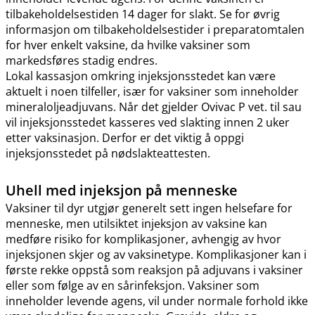
tilbakeholdelsestiden 14 dager for slakt. Se for øvrig
informasjon om tilbakeholdelsestider i preparatomtalen
for hver enkelt vaksine, da hvilke vaksiner som
markedsføres stadig endres.
Lokal kassasjon omkring injeksjonsstedet kan være
aktuelt i noen tilfeller, især for vaksiner som inneholder
mineraloljeadjuvans. Når det gjelder Ovivac P vet. til sau
vil injeksjonsstedet kasseres ved slakting innen 2 uker
etter vaksinasjon. Derfor er det viktig å oppgi
injeksjonsstedet på nødslakteattesten.
Uhell med injeksjon på menneske
Vaksiner til dyr utgjør generelt sett ingen helsefare for
menneske, men utilsiktet injeksjon av vaksine kan
medføre risiko for komplikasjoner, avhengig av hvor
injeksjonen skjer og av vaksinetype. Komplikasjoner kan i
første rekke oppstå som reaksjon på adjuvans i vaksiner
eller som følge av en sårinfeksjon. Vaksiner som
inneholder levende agens, vil under normale forhold ikke