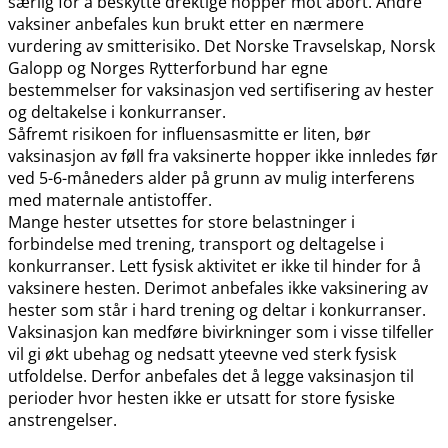
særlig for å beskytte drektige hopper mot abort. Andre
vaksiner anbefales kun brukt etter en nærmere
vurdering av smitterisiko. Det Norske Travselskap, Norsk
Galopp og Norges Rytterforbund har egne
bestemmelser for vaksinasjon ved sertifisering av hester
og deltakelse i konkurranser.
Såfremt risikoen for influensasmitte er liten, bør
vaksinasjon av føll fra vaksinerte hopper ikke innledes før
ved 5-6-måneders alder på grunn av mulig interferens
med maternale antistoffer.
Mange hester utsettes for store belastninger i
forbindelse med trening, transport og deltagelse i
konkurranser. Lett fysisk aktivitet er ikke til hinder for å
vaksinere hesten. Derimot anbefales ikke vaksinering av
hester som står i hard trening og deltar i konkurranser.
Vaksinasjon kan medføre bivirkninger som i visse tilfeller
vil gi økt ubehag og nedsatt yteevne ved sterk fysisk
utfoldelse. Derfor anbefales det å legge vaksinasjon til
perioder hvor hesten ikke er utsatt for store fysiske
anstrengelser.