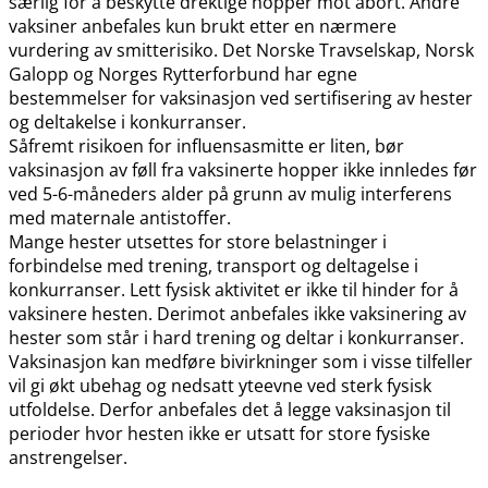
særlig for å beskytte drektige hopper mot abort. Andre
vaksiner anbefales kun brukt etter en nærmere
vurdering av smitterisiko. Det Norske Travselskap, Norsk
Galopp og Norges Rytterforbund har egne
bestemmelser for vaksinasjon ved sertifisering av hester
og deltakelse i konkurranser.
Såfremt risikoen for influensasmitte er liten, bør
vaksinasjon av føll fra vaksinerte hopper ikke innledes før
ved 5-6-måneders alder på grunn av mulig interferens
med maternale antistoffer.
Mange hester utsettes for store belastninger i
forbindelse med trening, transport og deltagelse i
konkurranser. Lett fysisk aktivitet er ikke til hinder for å
vaksinere hesten. Derimot anbefales ikke vaksinering av
hester som står i hard trening og deltar i konkurranser.
Vaksinasjon kan medføre bivirkninger som i visse tilfeller
vil gi økt ubehag og nedsatt yteevne ved sterk fysisk
utfoldelse. Derfor anbefales det å legge vaksinasjon til
perioder hvor hesten ikke er utsatt for store fysiske
anstrengelser.