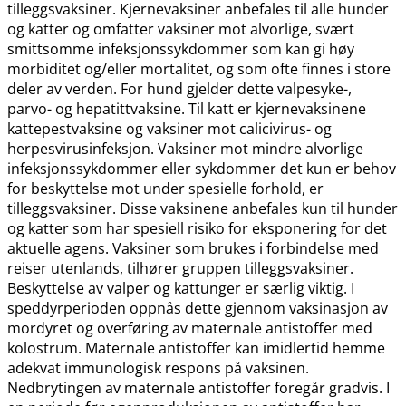
tilleggsvaksiner. Kjernevaksiner anbefales til alle hunder
og katter og omfatter vaksiner mot alvorlige, svært
smittsomme infeksjonssykdommer som kan gi høy
morbiditet og​/​eller mortalitet, og som ofte finnes i store
deler av verden. For hund gjelder dette valpesyke-,
parvo- og hepatittvaksine. Til katt er kjernevaksinene
kattepestvaksine og vaksiner mot calicivirus- og
herpesvirusinfeksjon. Vaksiner mot mindre alvorlige
infeksjonssykdommer eller sykdommer det kun er behov
for beskyttelse mot under spesielle forhold, er
tilleggsvaksiner. Disse vaksinene anbefales kun til hunder
og katter som har spesiell risiko for eksponering for det
aktuelle agens. Vaksiner som brukes i forbindelse med
reiser utenlands, tilhører gruppen tilleggsvaksiner.
Beskyttelse av valper og kattunger er særlig viktig. I
speddyrperioden oppnås dette gjennom vaksinasjon av
mordyret og overføring av maternale antistoffer med
kolostrum. Maternale antistoffer kan imidlertid hemme
adekvat immunologisk respons på vaksinen.
Nedbrytingen av maternale antistoffer foregår gradvis. I