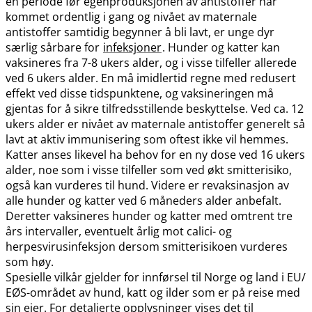
en periode før egenproduksjonen av antistoffer har
kommet ordentlig i gang og nivået av maternale
antistoffer samtidig begynner å bli lavt, er unge dyr
særlig sårbare for
infeksjoner
. Hunder og katter kan
vaksineres fra 7-8 ukers alder, og i visse tilfeller allerede
ved 6 ukers alder. En må imidlertid regne med redusert
effekt ved disse tidspunktene, og vaksineringen må
gjentas for å sikre tilfredsstillende beskyttelse. Ved ca. 12
ukers alder er nivået av maternale antistoffer generelt så
lavt at aktiv immunisering som oftest ikke vil hemmes.
Katter anses likevel ha behov for en ny dose ved 16 ukers
alder, noe som i visse tilfeller som ved økt smitterisiko,
også kan vurderes til hund. Videre er revaksinasjon av
alle hunder og katter ved 6 måneders alder anbefalt.
Deretter vaksineres hunder og katter med omtrent tre
års intervaller, eventuelt årlig mot calici- og
herpesvirusinfeksjon dersom smitterisikoen vurderes
som høy.
Spesielle vilkår gjelder for innførsel til Norge og land i EU​/​
EØS-området av hund, katt og ilder som er på reise med
sin eier. For detaljerte opplysninger vises det til