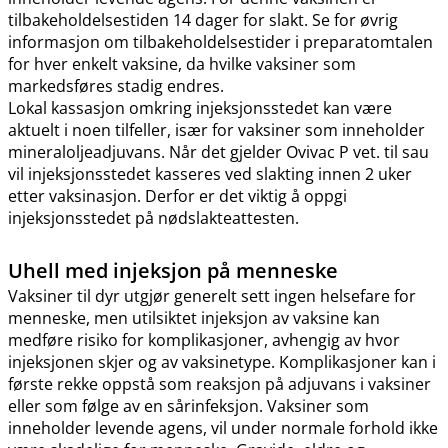
tilbakeholdelsestiden 14 dager for slakt. Se for øvrig
informasjon om tilbakeholdelsestider i preparatomtalen
for hver enkelt vaksine, da hvilke vaksiner som
markedsføres stadig endres.
Lokal kassasjon omkring injeksjonsstedet kan være
aktuelt i noen tilfeller, især for vaksiner som inneholder
mineraloljeadjuvans. Når det gjelder Ovivac P vet. til sau
vil injeksjonsstedet kasseres ved slakting innen 2 uker
etter vaksinasjon. Derfor er det viktig å oppgi
injeksjonsstedet på nødslakteattesten.
Uhell med injeksjon på menneske
Vaksiner til dyr utgjør generelt sett ingen helsefare for
menneske, men utilsiktet injeksjon av vaksine kan
medføre risiko for komplikasjoner, avhengig av hvor
injeksjonen skjer og av vaksinetype. Komplikasjoner kan i
første rekke oppstå som reaksjon på adjuvans i vaksiner
eller som følge av en sårinfeksjon. Vaksiner som
inneholder levende agens, vil under normale forhold ikke