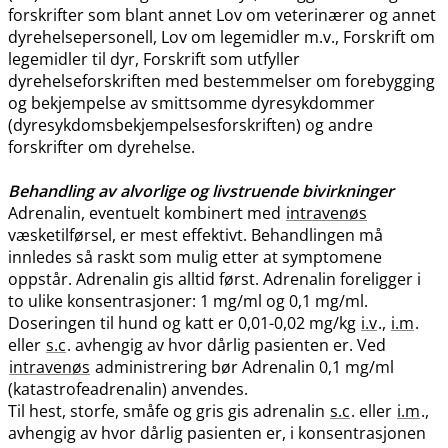
forskrifter som blant annet Lov om veterinærer og annet
dyrehelsepersonell, Lov om legemidler m.v., Forskrift om
legemidler til dyr, Forskrift som utfyller
dyrehelseforskriften med bestemmelser om forebygging
og bekjempelse av smittsomme dyresykdommer
(dyresykdomsbekjempelsesforskriften) og andre
forskrifter om dyrehelse.
Behandling av alvorlige og livstruende bivirkninger
Adrenalin, eventuelt kombinert med
intravenøs
væsketilførsel, er mest effektivt. Behandlingen må
innledes så raskt som mulig etter at symptomene
oppstår. Adrenalin gis alltid først. Adrenalin foreligger i
to ulike konsentrasjoner: 1 mg/ml og 0,1 mg​/​ml.
Doseringen til hund og katt er 0,01-0,02 mg/kg
i.v
.,
i.m
.
eller
s.c
. avhengig av hvor dårlig pasienten er. Ved
intravenøs
administrering bør Adrenalin 0,1 mg/ml
(katastrofeadrenalin) anvendes.
Til hest, storfe, småfe og gris gis adrenalin
s.c
. eller
i.m
.,
avhengig av hvor dårlig pasienten er, i konsentrasjonen