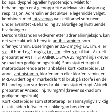
kollaps,
dyspné
og​/​eller
hypotensjon
. Målet for
behandlingen er å gjenopprette adekvat sirkulasjon og
respirasjon. Adrenalin er det aktuelle legemiddelvalget,
kombinert med
intravenøs
væsketilførsel som nevnt
under avsnittet «Behandling av alvorlige og livstruende
bivirkninger».
Dersom tilstanden vedvarer etter adrenalininjeksjon, kan
det være aktuelt å benytte
antihistaminer
som
difenhydramin. Doseringen er 0,5-2 mg/kg
i.v
.,
i.m
. eller
s.c
. til hund og 1 mg/kg
i.v
.,
i.m
. eller
s.c
. til katt. Aktuelt
preparat er ANTIHISTAMÍNICO SYVA 25 mg/ml inj. (krever
søknad om godkjenningsfritak). Som støtteterapi til
matproduserende arter anbefales
kortikosteroider
. Et
annet
antihistamin
, klorfenamin eller klorfeniramin, er
MRL-vurdert og er markedsført til bruk på storfe i en del
EU-land og kan vurderes brukt som støtteterapi. Aktuelt
preparat er Ancesol inj. 10 mg/ml (krever søknad om
godkjenningsfritak).
Kortikosteroider
som støtteterapi er sannsynligvis viktig
til katt, siden luftveier er sjokkorgan hos denne