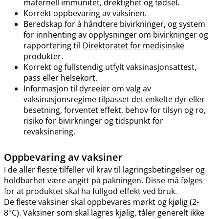
maternell immunitet, drektighet og fødsel.
Korrekt oppbevaring av vaksinen.
Beredskap for å håndtere bivirkninger, og system
for innhenting av opplysninger om bivirkninger og
rapportering til
Direktoratet for medisinske
produkter
.
Korrekt og fullstendig utfylt vaksinasjonsattest,
pass eller helsekort.
Informasjon til dyreeier om valg av
vaksinasjonsregime tilpasset det enkelte dyr eller
besetning, forventet effekt, behov for tilsyn og ro,
risiko for bivirkninger og tidspunkt for
revaksinering.
Oppbevaring av vaksiner
I de aller fleste tilfeller vil krav til lagringsbetingelser og
holdbarhet være angitt på pakningen. Disse må følges
for at produktet skal ha fullgod effekt ved bruk.
De fleste vaksiner skal oppbevares mørkt og kjølig (2-
8°C). Vaksiner som skal lagres kjølig, tåler generelt ikke