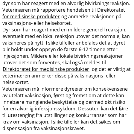
dyr som har reagert med en alvorlig bivirkningsreaksjon.
Veterinæren må rapportere hendelsen til
Direktoratet
for medisinske produkter
og anmerke reaksjonen på
vaksinasjons- eller helsekortet.
Dyr som har reagert med en mildere generell reaksjon,
eventuelt med en lokal reaksjon utover det normale, kan
vaksineres på nytt. I slike tilfeller anbefales det at dyret
blir holdt under oppsyn de første 6-12 timene etter
injeksjonen. Mildere eller lokale bivirkningsreaksjoner
utover det som forventes, skal også meldes til
Direktoratet for medisinske produkter
, og det er viktig at
veterinæren anmerker disse på vaksinasjons- eller
helsekortet.
Veterinæren må informere dyreeier om konsekvensene
av utelatt vaksinasjon, først og fremst om at dette kan
innebære manglende beskyttelse og dermed økt risiko
for en alvorlig
infeksjonssykdom
. Dessuten kan det føre
til utestenging fra utstillinger og konkurranser som har
krav om vaksinasjon. I slike tilfeller kan det søkes om
dispensasjon fra vaksinasjonskravet.