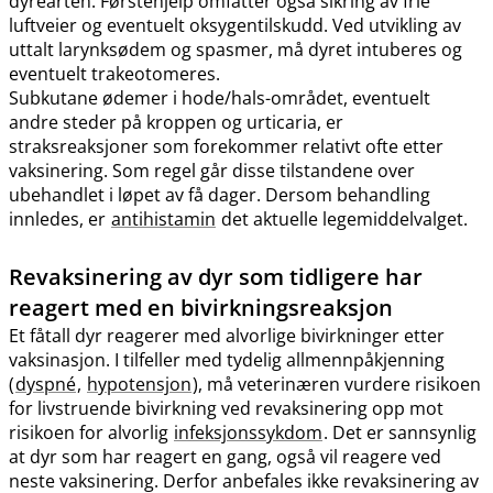
dyrearten. Førstehjelp omfatter også sikring av frie
luftveier og eventuelt oksygentilskudd. Ved utvikling av
uttalt larynksødem og spasmer, må dyret intuberes og
eventuelt trakeotomeres.
Subkutane ødemer i hode​/​hals-området, eventuelt
andre steder på kroppen og urticaria, er
straksreaksjoner som forekommer relativt ofte etter
vaksinering. Som regel går disse tilstandene over
ubehandlet i løpet av få dager. Dersom behandling
innledes, er
antihistamin
det aktuelle legemiddelvalget.
Revaksinering av dyr som tidligere har
reagert med en bivirkningsreaksjon
Et fåtall dyr reagerer med alvorlige bivirkninger etter
vaksinasjon. I tilfeller med tydelig allmennpåkjenning
(
dyspné
,
hypotensjon
), må veterinæren vurdere risikoen
for livstruende bivirkning ved revaksinering opp mot
risikoen for alvorlig
infeksjonssykdom
. Det er sannsynlig
at dyr som har reagert en gang, også vil reagere ved
neste vaksinering. Derfor anbefales ikke revaksinering av