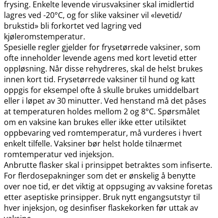
frysing. Enkelte levende virusvaksiner skal imidlertid
lagres ved -20°C, og for slike vaksiner vil «levetid​/​
brukstid» bli forkortet ved lagring ved
kjøleromstemperatur.
Spesielle regler gjelder for frysetørrede vaksiner, som
ofte inneholder levende agens med kort levetid etter
oppløsning. Når disse rehydreres, skal de helst brukes
innen kort tid. Frysetørrede vaksiner til hund og katt
oppgis for eksempel ofte å skulle brukes umiddelbart
eller i løpet av 30 minutter. Ved henstand må det påses
at temperaturen holdes mellom 2 og 8°C. Spørsmålet
om en vaksine kan brukes eller ikke etter utilsiktet
oppbevaring ved romtemperatur, må vurderes i hvert
enkelt tilfelle. Vaksiner bør helst holde tilnærmet
romtemperatur ved injeksjon.
Anbrutte flasker skal i prinsippet betraktes som infiserte.
For flerdosepakninger som det er ønskelig å benytte
over noe tid, er det viktig at oppsuging av vaksine foretas
etter aseptiske prinsipper. Bruk nytt engangsutstyr til
hver injeksjon, og desinfiser flaskekorken før uttak av