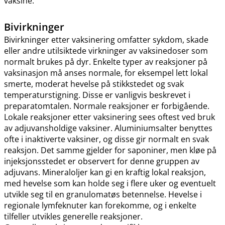
vaksine.
Bivirkninger
Bivirkninger etter vaksinering omfatter sykdom, skade
eller andre utilsiktede virkninger av vaksinedoser som
normalt brukes på dyr. Enkelte typer av reaksjoner på
vaksinasjon må anses normale, for eksempel lett lokal
smerte, moderat hevelse på stikkstedet og svak
temperaturstigning. Disse er vanligvis beskrevet i
preparatomtalen. Normale reaksjoner er forbigående.
Lokale reaksjoner etter vaksinering sees oftest ved bruk
av adjuvansholdige vaksiner. Aluminiumsalter benyttes
ofte i inaktiverte vaksiner, og disse gir normalt en svak
reaksjon. Det samme gjelder for saponiner, men kløe på
injeksjonsstedet er observert for denne gruppen av
adjuvans. Mineraloljer kan gi en kraftig lokal reaksjon,
med hevelse som kan holde seg i flere uker og eventuelt
utvikle seg til en granulomatøs betennelse. Hevelse i
regionale lymfeknuter kan forekomme, og i enkelte
tilfeller utvikles generelle reaksjoner.