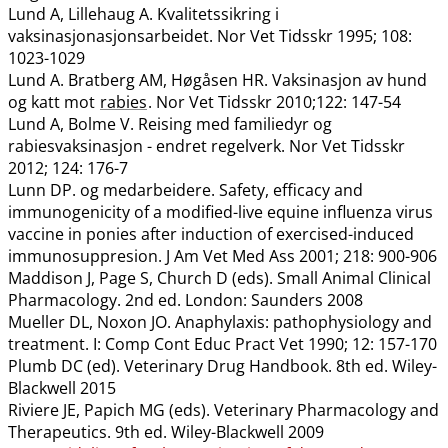
Lund A, Lillehaug A. Kvalitetssikring i
vaksinasjonasjonsarbeidet. Nor Vet Tidsskr 1995; 108:
1023-1029
Lund A. Bratberg AM, Høgåsen HR. Vaksinasjon av hund
og katt mot
rabies
. Nor Vet Tidsskr 2010;122: 147-54
Lund A, Bolme V. Reising med familiedyr og
rabiesvaksinasjon - endret regelverk. Nor Vet Tidsskr
2012; 124: 176-7
Lunn DP. og medarbeidere. Safety, efficacy and
immunogenicity of a modified-live equine influenza virus
vaccine in ponies after induction of exercised-induced
immunosuppresion. J Am Vet Med Ass 2001; 218: 900-906
Maddison J, Page S, Church D (eds). Small Animal Clinical
Pharmacology. 2nd ed. London: Saunders 2008
Mueller DL, Noxon JO. Anaphylaxis: pathophysiology and
treatment. I: Comp Cont Educ Pract Vet 1990; 12: 157-170
Plumb DC (ed). Veterinary Drug Handbook. 8th ed. Wiley-
Blackwell 2015
Riviere JE, Papich MG (eds). Veterinary Pharmacology and
Therapeutics. 9th ed. Wiley-Blackwell 2009