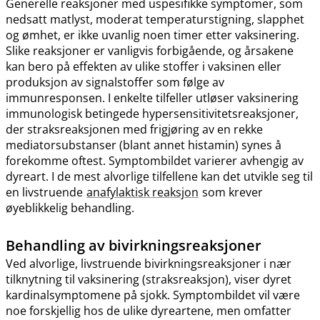
Generelle reaksjoner med uspesifikke symptomer, som
nedsatt matlyst, moderat temperaturstigning, slapphet
og ømhet, er ikke uvanlig noen timer etter vaksinering.
Slike reaksjoner er vanligvis forbigående, og årsakene
kan bero på effekten av ulike stoffer i vaksinen eller
produksjon av signalstoffer som følge av
immunresponsen. I enkelte tilfeller utløser vaksinering
immunologisk betingede hypersensitivitetsreaksjoner,
der straksreaksjonen med frigjøring av en rekke
mediatorsubstanser (blant annet histamin) synes å
forekomme oftest. Symptombildet varierer avhengig av
dyreart. I de mest alvorlige tilfellene kan det utvikle seg til
en livstruende
anafylaktisk reaksjon
som krever
øyeblikkelig behandling.
Behandling av bivirkningsreaksjoner
Ved alvorlige, livstruende bivirkningsreaksjoner i nær
tilknytning til vaksinering (straksreaksjon), viser dyret
kardinalsymptomene på sjokk. Symptombildet vil være
noe forskjellig hos de ulike dyreartene, men omfatter