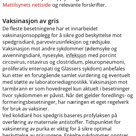
Mattilsynets nettside
og relevante forskrifter.
Vaksinasjon av gris
De fleste besetningene har et innarbeidet
vaksinasjonsopplegg for å sikre god beskyttelse mot
spedgrisdiaré, parvovirusinfeksjon og rødsjuke.
Vaksinasjon mot andre sykdommer (ødemsyke og
avvenningsdiaré, nysesyke,
infeksjon
med porcint
circovirus, rotavirus og clostridium, pleuropneumoni,
proliferativ enteropati og Glässers sykdom) anbefales
kun etter en forutgående samlet vurdering og eventuelt
med støtte av laboratoriediagnostikk. Vaksinasjon mot
tarmbrann er som hovedregel kun aktuelt i besetninger
hvor sykdommen er påvist. Når det gjelder foredlings- og
formeringsbesetninger, har næringen et eget regelverk
for bruk av vaksiner.
Ved kolidiaré hos spedgris baseres profylaksen på
overføring av maternale antistoffer. Tidspunktet for
vaksinering av purka er viktig for å sikre optimal
beskyttelse av grisungene. Enkelte sykdommer opptrer