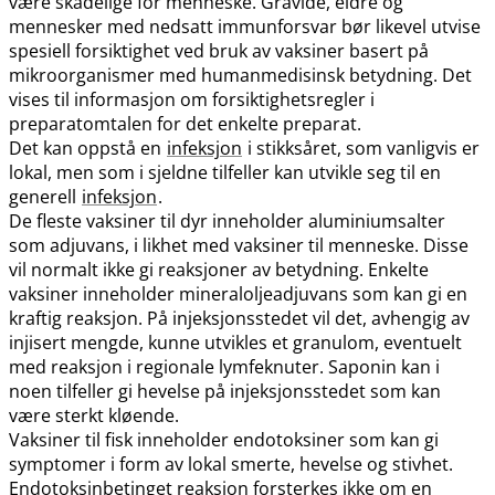
være skadelige for menneske. Gravide, eldre og
mennesker med nedsatt immunforsvar bør likevel utvise
spesiell forsiktighet ved bruk av vaksiner basert på
mikroorganismer med humanmedisinsk betydning. Det
vises til informasjon om forsiktighetsregler i
preparatomtalen for det enkelte preparat.
Det kan oppstå en
infeksjon
i stikksåret, som vanligvis er
lokal, men som i sjeldne tilfeller kan utvikle seg til en
generell
infeksjon
.
De fleste vaksiner til dyr inneholder aluminiumsalter
som adjuvans, i likhet med vaksiner til menneske. Disse
vil normalt ikke gi reaksjoner av betydning. Enkelte
vaksiner inneholder mineraloljeadjuvans som kan gi en
kraftig reaksjon. På injeksjonsstedet vil det, avhengig av
injisert mengde, kunne utvikles et granulom, eventuelt
med reaksjon i regionale lymfeknuter. Saponin kan i
noen tilfeller gi hevelse på injeksjonsstedet som kan
være sterkt kløende.
Vaksiner til fisk inneholder endotoksiner som kan gi
symptomer i form av lokal smerte, hevelse og stivhet.
Endotoksinbetinget reaksjon forsterkes ikke om en