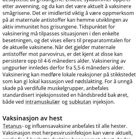
etter avvenning, og da kan det være aktuelt å vaksinere
smågrisene. Det er imidlertid viktig å være oppmerksom
på at maternale antistoffer kan hemme utviklingen av
aktiv immunitet hos grisungene. Tidspunktet for
vaksinering må tilpasses situasjonen i den enkelte
besetningen, og det vises ellers til preparatomtalen for
de aktuelle vaksinene. Når det gjelder maternale
antistoffer mot parvovirus, er det kjent at disse kan
persistere opp til 4-6 måneders alder. Vaksinering av
ungpurker innledes derfor fra 5,5-6 måneders alder.
Vaksinering kan medføre lokale reaksjoner på stikkstedet
som kan gi lokal kassasjon ved nødslakting. For å unngå
skade på verdifulle muskelgrupper, anbefales
standardisert injeksjonssted en håndsbredd bak øret,
både ved
intramuskulær
og
subkutan
injeksjon.
Vaksinasjon av hest
Tetanus
- og influensavaksine anbefales til alle hester.
Vaksinasjon mot herpesvirusinfeksjon kan være aktuelt,