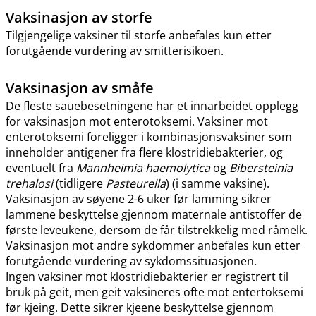
Vaksinasjon av storfe
Tilgjengelige vaksiner til storfe anbefales kun etter
forutgående vurdering av smitterisikoen.
Vaksinasjon av småfe
De fleste sauebesetningene har et innarbeidet opplegg
for vaksinasjon mot enterotoksemi. Vaksiner mot
enterotoksemi foreligger i kombinasjonsvaksiner som
inneholder antigener fra flere klostridiebakterier, og
eventuelt fra
Mannheimia haemolytica
og
Bibersteinia
trehalosi
(tidligere
Pasteurella
) (i samme vaksine).
Vaksinasjon av søyene 2-6 uker før lamming sikrer
lammene beskyttelse gjennom maternale antistoffer de
første leveukene, dersom de får tilstrekkelig med råmelk.
Vaksinasjon mot andre sykdommer anbefales kun etter
forutgående vurdering av sykdomssituasjonen.
Ingen vaksiner mot klostridiebakterier er registrert til
bruk på geit, men geit vaksineres ofte mot entertoksemi
før kjeing. Dette sikrer kjeene beskyttelse gjennom