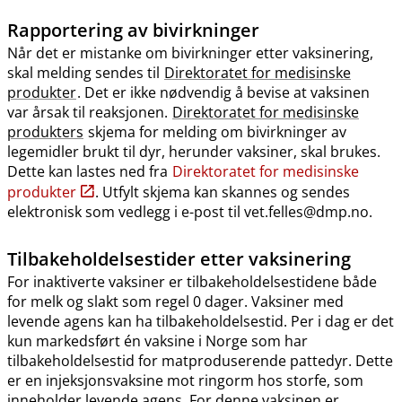
Rapportering av bivirkninger
Når det er mistanke om bivirkninger etter vaksinering,
skal melding sendes til
Direktoratet for medisinske
produkter
. Det er ikke nødvendig å bevise at vaksinen
var årsak til reaksjonen.
Direktoratet for medisinske
produkters
skjema for melding om bivirkninger av
legemidler brukt til dyr, herunder vaksiner, skal brukes.
Dette kan lastes ned fra
Direktoratet for medisinske
produkter
. Utfylt skjema kan skannes og sendes
elektronisk som vedlegg i e-post til vet.felles@dmp.no.
Tilbakeholdelsestider etter vaksinering
For inaktiverte vaksiner er tilbakeholdelsestidene både
for melk og slakt som regel 0 dager. Vaksiner med
levende agens kan ha tilbakeholdelsestid. Per i dag er det
kun markedsført én vaksine i Norge som har
tilbakeholdelsestid for matproduserende pattedyr. Dette
er en injeksjonsvaksine mot ringorm hos storfe, som
inneholder levende agens. For denne vaksinen er