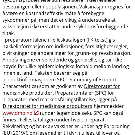
besetningen eller i populasjonen. Vaksinasjon regnes for
å være en kostnadseffektiv måte å forebygge
sykdommer på, men det er viktig å understreke at
vaksinasjon ikke erstatter andre sykdomsforebyggende
tiltak.
I preparatomtalene i Felleskatalogen (FK-tekst) gis
nøkkelinformasjon om indikasjoner, forsiktighetsregler,
bivirkninger og anbefalinger for grunn- og revaksinasjon.
Anbefalingene er veiledende og generelle, og tar ikke
høyde for ulike epidemiologiske forhold mellom land og
innen et land. Teksten baserer seg på
produktinformasjonen (SPC =Summary of Product
Characteristics) som er godkjent av
Direktoratet for
medisinske produkter
. Preparatomtaler (SPC) for
preparater med markedsføringstillatelse, ligger på
Direktoratet for medisinske produkters
hjemmesider
www.dmp.no
(under legemiddelsøk). SPC kan også
finnes i Felleskatalogen under hvert preparat.
Rekvirering og bruk av vaksiner er underlagt Forordning
(EU) 2019/6 om legemidler til dyr, i tillegg til lover og