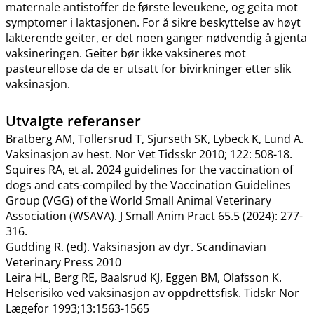
maternale antistoffer de første leveukene, og geita mot
symptomer i laktasjonen. For å sikre beskyttelse av høyt
lakterende geiter, er det noen ganger nødvendig å gjenta
vaksineringen. Geiter bør ikke vaksineres mot
pasteurellose da de er utsatt for bivirkninger etter slik
vaksinasjon.
Utvalgte referanser
Bratberg AM, Tollersrud T, Sjurseth SK, Lybeck K, Lund A.
Vaksinasjon av hest. Nor Vet Tidsskr 2010; 122: 508-18.
Squires RA, et al. 2024 guidelines for the vaccination of
dogs and cats-compiled by the Vaccination Guidelines
Group (VGG) of the World Small Animal Veterinary
Association (WSAVA). J Small Anim Pract 65.5 (2024): 277-
316.
Gudding R. (ed). Vaksinasjon av dyr. Scandinavian
Veterinary Press 2010
Leira HL, Berg RE, Baalsrud KJ, Eggen BM, Olafsson K.
Helserisiko ved vaksinasjon av oppdrettsfisk. Tidskr Nor
Lægefor 1993;13:1563-1565