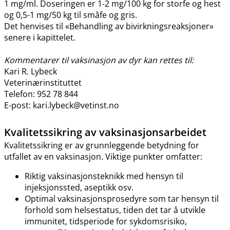
1 mg​/​ml. Doseringen er 1-2 mg/100 kg for storfe og hest
og 0,5-1 mg/50 kg til småfe og gris.
Det henvises til «Behandling av bivirkningsreaksjoner»
senere i kapittelet.
Kommentarer til vaksinasjon av dyr kan rettes til:
Kari R. Lybeck
Veterinærinstituttet
Telefon: 952 78 844
E-post: kari.lybeck@vetinst.no
Kvalitetssikring av vaksinasjonsarbeidet
Kvalitetssikring er av grunnleggende betydning for
utfallet av en vaksinasjon. Viktige punkter omfatter:
Riktig vaksinasjonsteknikk med hensyn til
injeksjonssted, aseptikk osv.
Optimal vaksinasjonsprosedyre som tar hensyn til
forhold som helsestatus, tiden det tar å utvikle
immunitet, tidsperiode for sykdomsrisiko,