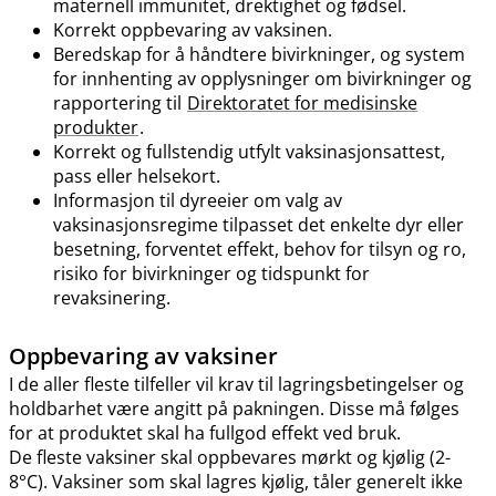
maternell immunitet, drektighet og fødsel.
Korrekt oppbevaring av vaksinen.
Beredskap for å håndtere bivirkninger, og system
for innhenting av opplysninger om bivirkninger og
rapportering til
Direktoratet for medisinske
produkter
.
Korrekt og fullstendig utfylt vaksinasjonsattest,
pass eller helsekort.
Informasjon til dyreeier om valg av
vaksinasjonsregime tilpasset det enkelte dyr eller
besetning, forventet effekt, behov for tilsyn og ro,
risiko for bivirkninger og tidspunkt for
revaksinering.
Oppbevaring av vaksiner
I de aller fleste tilfeller vil krav til lagringsbetingelser og
holdbarhet være angitt på pakningen. Disse må følges
for at produktet skal ha fullgod effekt ved bruk.
De fleste vaksiner skal oppbevares mørkt og kjølig (2-
8°C). Vaksiner som skal lagres kjølig, tåler generelt ikke