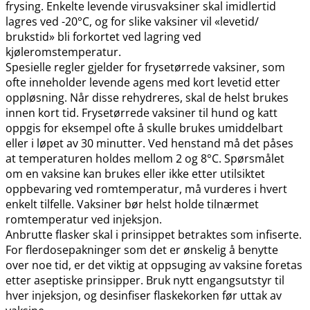
frysing. Enkelte levende virusvaksiner skal imidlertid
lagres ved -20°C, og for slike vaksiner vil «levetid​/​
brukstid» bli forkortet ved lagring ved
kjøleromstemperatur.
Spesielle regler gjelder for frysetørrede vaksiner, som
ofte inneholder levende agens med kort levetid etter
oppløsning. Når disse rehydreres, skal de helst brukes
innen kort tid. Frysetørrede vaksiner til hund og katt
oppgis for eksempel ofte å skulle brukes umiddelbart
eller i løpet av 30 minutter. Ved henstand må det påses
at temperaturen holdes mellom 2 og 8°C. Spørsmålet
om en vaksine kan brukes eller ikke etter utilsiktet
oppbevaring ved romtemperatur, må vurderes i hvert
enkelt tilfelle. Vaksiner bør helst holde tilnærmet
romtemperatur ved injeksjon.
Anbrutte flasker skal i prinsippet betraktes som infiserte.
For flerdosepakninger som det er ønskelig å benytte
over noe tid, er det viktig at oppsuging av vaksine foretas
etter aseptiske prinsipper. Bruk nytt engangsutstyr til
hver injeksjon, og desinfiser flaskekorken før uttak av