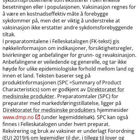
besetningen eller i populasjonen. Vaksinasjon regnes for
å være en kostnadseffektiv måte å forebygge
sykdommer på, men det er viktig å understreke at
vaksinasjon ikke erstatter andre sykdomsforebyggende
tiltak.
I preparatomtalene i Felleskatalogen (FK-tekst) gis
nøkkelinformasjon om indikasjoner, forsiktighetsregler,
bivirkninger og anbefalinger for grunn- og revaksinasjon.
Anbefalingene er veiledende og generelle, og tar ikke
høyde for ulike epidemiologiske forhold mellom land og
innen et land. Teksten baserer seg på
produktinformasjonen (SPC =Summary of Product
Characteristics) som er godkjent av
Direktoratet for
medisinske produkter
. Preparatomtaler (SPC) for
preparater med markedsføringstillatelse, ligger på
Direktoratet for medisinske produkters
hjemmesider
www.dmp.no
(under legemiddelsøk). SPC kan også
finnes i Felleskatalogen under hvert preparat.
Rekvirering og bruk av vaksiner er underlagt Forordning
(EU) 2019/6 om legemidler til dyr, i tillegg til lover og