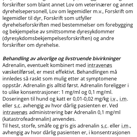
forskrifter som blant annet Lov om veterinærer og annet
dyrehelsepersonell, Lov om legemidler m.v., Forskrift om
legemidler til dyr, Forskrift som utfyller
dyrehelseforskriften med bestemmelser om forebygging
og bekjempelse av smittsomme dyresykdommer
(dyresykdomsbekjempelsesforskriften) og andre
forskrifter om dyrehelse.
Behandling av alvorlige og livstruende bivirkninger
Adrenalin, eventuelt kombinert med
intravenøs
væsketilførsel, er mest effektivt. Behandlingen må
innledes så raskt som mulig etter at symptomene
oppstår. Adrenalin gis alltid først. Adrenalin foreligger i
to ulike konsentrasjoner: 1 mg/ml og 0,1 mg​/​ml.
Doseringen til hund og katt er 0,01-0,02 mg/kg
i.v
.,
i.m
.
eller
s.c
. avhengig av hvor dårlig pasienten er. Ved
intravenøs
administrering bør Adrenalin 0,1 mg/ml
(katastrofeadrenalin) anvendes.
Til hest, storfe, småfe og gris gis adrenalin
s.c
. eller
i.m
.,
avhengig av hvor dårlig pasienten er, i konsentrasjonen