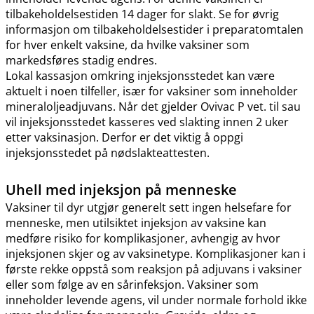
tilbakeholdelsestiden 14 dager for slakt. Se for øvrig
informasjon om tilbakeholdelsestider i preparatomtalen
for hver enkelt vaksine, da hvilke vaksiner som
markedsføres stadig endres.
Lokal kassasjon omkring injeksjonsstedet kan være
aktuelt i noen tilfeller, især for vaksiner som inneholder
mineraloljeadjuvans. Når det gjelder Ovivac P vet. til sau
vil injeksjonsstedet kasseres ved slakting innen 2 uker
etter vaksinasjon. Derfor er det viktig å oppgi
injeksjonsstedet på nødslakteattesten.
Uhell med injeksjon på menneske
Vaksiner til dyr utgjør generelt sett ingen helsefare for
menneske, men utilsiktet injeksjon av vaksine kan
medføre risiko for komplikasjoner, avhengig av hvor
injeksjonen skjer og av vaksinetype. Komplikasjoner kan i
første rekke oppstå som reaksjon på adjuvans i vaksiner
eller som følge av en sårinfeksjon. Vaksiner som
inneholder levende agens, vil under normale forhold ikke