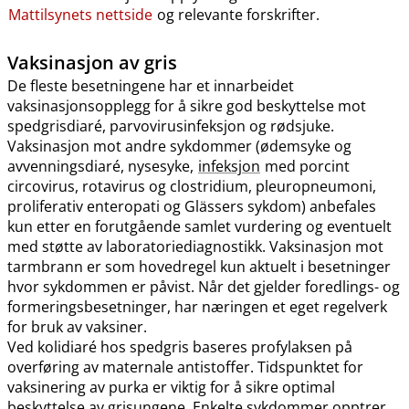
Mattilsynets nettside
og relevante forskrifter.
Vaksinasjon av gris
De fleste besetningene har et innarbeidet
vaksinasjonsopplegg for å sikre god beskyttelse mot
spedgrisdiaré, parvovirusinfeksjon og rødsjuke.
Vaksinasjon mot andre sykdommer (ødemsyke og
avvenningsdiaré, nysesyke,
infeksjon
med porcint
circovirus, rotavirus og clostridium, pleuropneumoni,
proliferativ enteropati og Glässers sykdom) anbefales
kun etter en forutgående samlet vurdering og eventuelt
med støtte av laboratoriediagnostikk. Vaksinasjon mot
tarmbrann er som hovedregel kun aktuelt i besetninger
hvor sykdommen er påvist. Når det gjelder foredlings- og
formeringsbesetninger, har næringen et eget regelverk
for bruk av vaksiner.
Ved kolidiaré hos spedgris baseres profylaksen på
overføring av maternale antistoffer. Tidspunktet for
vaksinering av purka er viktig for å sikre optimal
beskyttelse av grisungene. Enkelte sykdommer opptrer