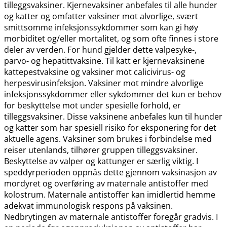
tilleggsvaksiner. Kjernevaksiner anbefales til alle hunder
og katter og omfatter vaksiner mot alvorlige, svært
smittsomme infeksjonssykdommer som kan gi høy
morbiditet og​/​eller mortalitet, og som ofte finnes i store
deler av verden. For hund gjelder dette valpesyke-,
parvo- og hepatittvaksine. Til katt er kjernevaksinene
kattepestvaksine og vaksiner mot calicivirus- og
herpesvirusinfeksjon. Vaksiner mot mindre alvorlige
infeksjonssykdommer eller sykdommer det kun er behov
for beskyttelse mot under spesielle forhold, er
tilleggsvaksiner. Disse vaksinene anbefales kun til hunder
og katter som har spesiell risiko for eksponering for det
aktuelle agens. Vaksiner som brukes i forbindelse med
reiser utenlands, tilhører gruppen tilleggsvaksiner.
Beskyttelse av valper og kattunger er særlig viktig. I
speddyrperioden oppnås dette gjennom vaksinasjon av
mordyret og overføring av maternale antistoffer med
kolostrum. Maternale antistoffer kan imidlertid hemme
adekvat immunologisk respons på vaksinen.
Nedbrytingen av maternale antistoffer foregår gradvis. I