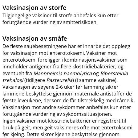
Vaksinasjon av storfe
Tilgjengelige vaksiner til storfe anbefales kun etter
forutgående vurdering av smitterisikoen.
Vaksinasjon av småfe
De fleste sauebesetningene har et innarbeidet opplegg
for vaksinasjon mot enterotoksemi. Vaksiner mot
enterotoksemi foreligger i kombinasjonsvaksiner som
inneholder antigener fra flere klostridiebakterier, og
eventuelt fra
Mannheimia haemolytica
og
Bibersteinia
trehalosi
(tidligere
Pasteurella
) (i samme vaksine).
Vaksinasjon av søyene 2-6 uker før lamming sikrer
lammene beskyttelse gjennom maternale antistoffer de
første leveukene, dersom de får tilstrekkelig med råmelk.
Vaksinasjon mot andre sykdommer anbefales kun etter
forutgående vurdering av sykdomssituasjonen.
Ingen vaksiner mot klostridiebakterier er registrert til
bruk på geit, men geit vaksineres ofte mot entertoksemi
før kjeing. Dette sikrer kjeene beskyttelse gjennom