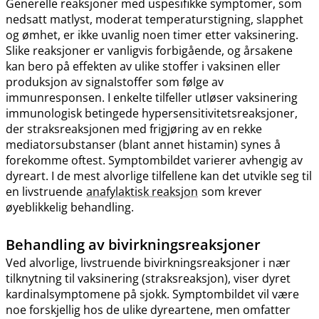
Generelle reaksjoner med uspesifikke symptomer, som
nedsatt matlyst, moderat temperaturstigning, slapphet
og ømhet, er ikke uvanlig noen timer etter vaksinering.
Slike reaksjoner er vanligvis forbigående, og årsakene
kan bero på effekten av ulike stoffer i vaksinen eller
produksjon av signalstoffer som følge av
immunresponsen. I enkelte tilfeller utløser vaksinering
immunologisk betingede hypersensitivitetsreaksjoner,
der straksreaksjonen med frigjøring av en rekke
mediatorsubstanser (blant annet histamin) synes å
forekomme oftest. Symptombildet varierer avhengig av
dyreart. I de mest alvorlige tilfellene kan det utvikle seg til
en livstruende
anafylaktisk reaksjon
som krever
øyeblikkelig behandling.
Behandling av bivirkningsreaksjoner
Ved alvorlige, livstruende bivirkningsreaksjoner i nær
tilknytning til vaksinering (straksreaksjon), viser dyret
kardinalsymptomene på sjokk. Symptombildet vil være
noe forskjellig hos de ulike dyreartene, men omfatter