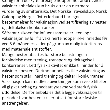
særlig for å beskytte drektige hopper mot abort. Andre
vaksiner anbefales kun brukt etter en nærmere
vurdering av smitterisiko. Det Norske Travselskap, Norsk
Galopp og Norges Rytterforbund har egne
bestemmelser for vaksinasjon ved sertifisering av hester
og deltakelse i konkurranser.
Såfremt risikoen for influensasmitte er liten, bør
vaksinasjon av føll fra vaksinerte hopper ikke innledes før
ved 5-6-måneders alder på grunn av mulig interferens
med maternale antistoffer.
Mange hester utsettes for store belastninger i
forbindelse med trening, transport og deltagelse i
konkurranser. Lett fysisk aktivitet er ikke til hinder for å
vaksinere hesten. Derimot anbefales ikke vaksinering av
hester som står i hard trening og deltar i konkurranser.
Vaksinasjon kan medføre bivirkninger som i visse tilfeller
vil gi økt ubehag og nedsatt yteevne ved sterk fysisk
utfoldelse. Derfor anbefales det å legge vaksinasjon til
perioder hvor hesten ikke er utsatt for store fysiske
anstrengelser.