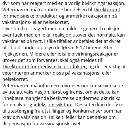
dyr som har reagert med en alvorlig bivirkningsreaksjon.
Veterinæren må rapportere hendelsen til
Direktoratet
for medisinske produkter
og anmerke reaksjonen på
vaksinasjons- eller helsekortet.
Dyr som har reagert med en mildere generell reaksjon,
eventuelt med en lokal reaksjon utover det normale, kan
vaksineres på nytt. I slike tilfeller anbefales det at dyret
blir holdt under oppsyn de første 6-12 timene etter
injeksjonen. Mildere eller lokale bivirkningsreaksjoner
utover det som forventes, skal også meldes til
Direktoratet for medisinske produkter
, og det er viktig at
veterinæren anmerker disse på vaksinasjons- eller
helsekortet.
Veterinæren må informere dyreeier om konsekvensene
av utelatt vaksinasjon, først og fremst om at dette kan
innebære manglende beskyttelse og dermed økt risiko
for en alvorlig
infeksjonssykdom
. Dessuten kan det føre
til utestenging fra utstillinger og konkurranser som har
krav om vaksinasjon. I slike tilfeller kan det søkes om
dispensasjon fra vaksinasjonskravet.