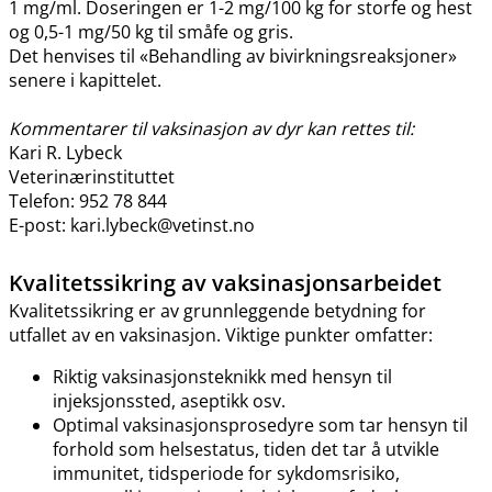
1 mg​/​ml. Doseringen er 1-2 mg/100 kg for storfe og hest
og 0,5-1 mg/50 kg til småfe og gris.
Det henvises til «Behandling av bivirkningsreaksjoner»
senere i kapittelet.
Kommentarer til vaksinasjon av dyr kan rettes til:
Kari R. Lybeck
Veterinærinstituttet
Telefon: 952 78 844
E-post: kari.lybeck@vetinst.no
Kvalitetssikring av vaksinasjonsarbeidet
Kvalitetssikring er av grunnleggende betydning for
utfallet av en vaksinasjon. Viktige punkter omfatter:
Riktig vaksinasjonsteknikk med hensyn til
injeksjonssted, aseptikk osv.
Optimal vaksinasjonsprosedyre som tar hensyn til
forhold som helsestatus, tiden det tar å utvikle
immunitet, tidsperiode for sykdomsrisiko,