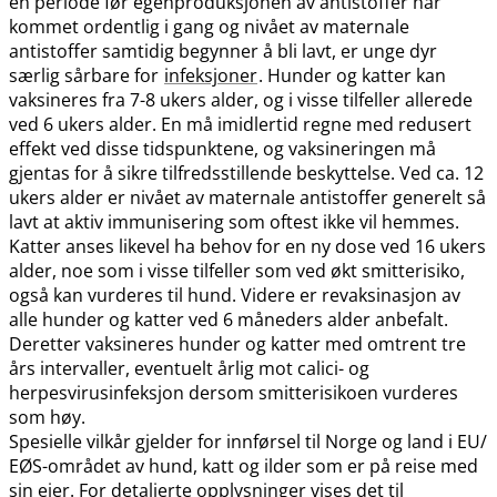
en periode før egenproduksjonen av antistoffer har
kommet ordentlig i gang og nivået av maternale
antistoffer samtidig begynner å bli lavt, er unge dyr
særlig sårbare for
infeksjoner
. Hunder og katter kan
vaksineres fra 7-8 ukers alder, og i visse tilfeller allerede
ved 6 ukers alder. En må imidlertid regne med redusert
effekt ved disse tidspunktene, og vaksineringen må
gjentas for å sikre tilfredsstillende beskyttelse. Ved ca. 12
ukers alder er nivået av maternale antistoffer generelt så
lavt at aktiv immunisering som oftest ikke vil hemmes.
Katter anses likevel ha behov for en ny dose ved 16 ukers
alder, noe som i visse tilfeller som ved økt smitterisiko,
også kan vurderes til hund. Videre er revaksinasjon av
alle hunder og katter ved 6 måneders alder anbefalt.
Deretter vaksineres hunder og katter med omtrent tre
års intervaller, eventuelt årlig mot calici- og
herpesvirusinfeksjon dersom smitterisikoen vurderes
som høy.
Spesielle vilkår gjelder for innførsel til Norge og land i EU​/​
EØS-området av hund, katt og ilder som er på reise med
sin eier. For detaljerte opplysninger vises det til