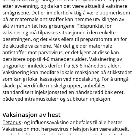
etter avvenning, og da kan det være aktuelt å vaksinere
smågrisene. Det er imidlertid viktig å være oppmerksom
på at maternale antistoffer kan hemme utviklingen av
aktiv immunitet hos grisungene. Tidspunktet for
vaksinering må tilpasses situasjonen i den enkelte
besetningen, og det vises ellers til preparatomtalen for
de aktuelle vaksinene. Når det gjelder maternale
antistoffer mot parvovirus, er det kjent at disse kan
persistere opp til 4-6 måneders alder. Vaksinering av
ungpurker innledes derfor fra 5,5-6 måneders alder.
Vaksinering kan medføre lokale reaksjoner på stikkstedet
som kan gi lokal kassasjon ved nødslakting. For å unngå
skade på verdifulle muskelgrupper, anbefales
standardisert injeksjonssted en håndsbredd bak øret,
både ved
intramuskulær
og
subkutan
injeksjon.
Vaksinasjon av hest
Tetanus
- og influensavaksine anbefales til alle hester.
Vaksinasjon mot herpesvirusinfeksjon kan være aktuelt,