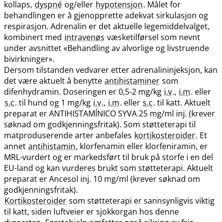
kollaps,
dyspné
og​/​eller
hypotensjon
. Målet for
behandlingen er å gjenopprette adekvat sirkulasjon og
respirasjon. Adrenalin er det aktuelle legemiddelvalget,
kombinert med
intravenøs
væsketilførsel som nevnt
under avsnittet «Behandling av alvorlige og livstruende
bivirkninger».
Dersom tilstanden vedvarer etter adrenalininjeksjon, kan
det være aktuelt å benytte
antihistaminer
som
difenhydramin. Doseringen er 0,5-2 mg/kg
i.v
.,
i.m
. eller
s.c
. til hund og 1 mg/kg
i.v
.,
i.m
. eller
s.c
. til katt. Aktuelt
preparat er ANTIHISTAMÍNICO SYVA 25 mg/ml inj. (krever
søknad om godkjenningsfritak). Som støtteterapi til
matproduserende arter anbefales
kortikosteroider
. Et
annet
antihistamin
, klorfenamin eller klorfeniramin, er
MRL-vurdert og er markedsført til bruk på storfe i en del
EU-land og kan vurderes brukt som støtteterapi. Aktuelt
preparat er Ancesol inj. 10 mg/ml (krever søknad om
godkjenningsfritak).
Kortikosteroider
som støtteterapi er sannsynligvis viktig
til katt, siden luftveier er sjokkorgan hos denne