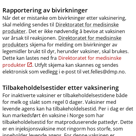
Rapportering av bivirkninger
Når det er mistanke om bivirkninger etter vaksinering,
skal melding sendes til
Direktoratet for medisinske
produkter
. Det er ikke nødvendig å bevise at vaksinen
var årsak til reaksjonen.
Direktoratet for medisinske
produkters
skjema for melding om bivirkninger av
legemidler brukt til dyr, herunder vaksiner, skal brukes.
Dette kan lastes ned fra
Direktoratet for medisinske
produkter
. Utfylt skjema kan skannes og sendes
elektronisk som vedlegg i e-post til vet.felles@dmp.no.
Tilbakeholdelsestider etter vaksinering
For inaktiverte vaksiner er tilbakeholdelsestidene både
for melk og slakt som regel 0 dager. Vaksiner med
levende agens kan ha tilbakeholdelsestid. Per i dag er det
kun markedsført én vaksine i Norge som har
tilbakeholdelsestid for matproduserende pattedyr. Dette
er en injeksjonsvaksine mot ringorm hos storfe, som
inneholder levende agens. For denne vaksinen er