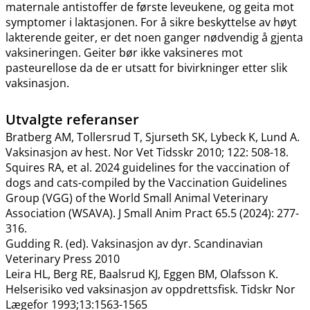
maternale antistoffer de første leveukene, og geita mot
symptomer i laktasjonen. For å sikre beskyttelse av høyt
lakterende geiter, er det noen ganger nødvendig å gjenta
vaksineringen. Geiter bør ikke vaksineres mot
pasteurellose da de er utsatt for bivirkninger etter slik
vaksinasjon.
Utvalgte referanser
Bratberg AM, Tollersrud T, Sjurseth SK, Lybeck K, Lund A.
Vaksinasjon av hest. Nor Vet Tidsskr 2010; 122: 508-18.
Squires RA, et al. 2024 guidelines for the vaccination of
dogs and cats-compiled by the Vaccination Guidelines
Group (VGG) of the World Small Animal Veterinary
Association (WSAVA). J Small Anim Pract 65.5 (2024): 277-
316.
Gudding R. (ed). Vaksinasjon av dyr. Scandinavian
Veterinary Press 2010
Leira HL, Berg RE, Baalsrud KJ, Eggen BM, Olafsson K.
Helserisiko ved vaksinasjon av oppdrettsfisk. Tidskr Nor
Lægefor 1993;13:1563-1565