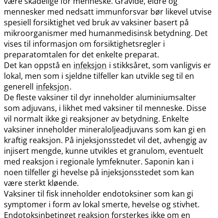
være skadelige for menneske. Gravide, eldre og
mennesker med nedsatt immunforsvar bør likevel utvise
spesiell forsiktighet ved bruk av vaksiner basert på
mikroorganismer med humanmedisinsk betydning. Det
vises til informasjon om forsiktighetsregler i
preparatomtalen for det enkelte preparat.
Det kan oppstå en
infeksjon
i stikksåret, som vanligvis er
lokal, men som i sjeldne tilfeller kan utvikle seg til en
generell
infeksjon
.
De fleste vaksiner til dyr inneholder aluminiumsalter
som adjuvans, i likhet med vaksiner til menneske. Disse
vil normalt ikke gi reaksjoner av betydning. Enkelte
vaksiner inneholder mineraloljeadjuvans som kan gi en
kraftig reaksjon. På injeksjonsstedet vil det, avhengig av
injisert mengde, kunne utvikles et granulom, eventuelt
med reaksjon i regionale lymfeknuter. Saponin kan i
noen tilfeller gi hevelse på injeksjonsstedet som kan
være sterkt kløende.
Vaksiner til fisk inneholder endotoksiner som kan gi
symptomer i form av lokal smerte, hevelse og stivhet.
Endotoksinbetinget reaksjon forsterkes ikke om en