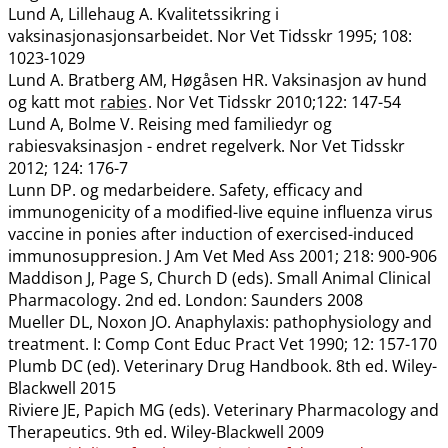
Lund A, Lillehaug A. Kvalitetssikring i
vaksinasjonasjonsarbeidet. Nor Vet Tidsskr 1995; 108:
1023-1029
Lund A. Bratberg AM, Høgåsen HR. Vaksinasjon av hund
og katt mot
rabies
. Nor Vet Tidsskr 2010;122: 147-54
Lund A, Bolme V. Reising med familiedyr og
rabiesvaksinasjon - endret regelverk. Nor Vet Tidsskr
2012; 124: 176-7
Lunn DP. og medarbeidere. Safety, efficacy and
immunogenicity of a modified-live equine influenza virus
vaccine in ponies after induction of exercised-induced
immunosuppresion. J Am Vet Med Ass 2001; 218: 900-906
Maddison J, Page S, Church D (eds). Small Animal Clinical
Pharmacology. 2nd ed. London: Saunders 2008
Mueller DL, Noxon JO. Anaphylaxis: pathophysiology and
treatment. I: Comp Cont Educ Pract Vet 1990; 12: 157-170
Plumb DC (ed). Veterinary Drug Handbook. 8th ed. Wiley-
Blackwell 2015
Riviere JE, Papich MG (eds). Veterinary Pharmacology and
Therapeutics. 9th ed. Wiley-Blackwell 2009