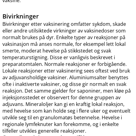
vaksine.
Bivirkninger
Bivirkninger etter vaksinering omfatter sykdom, skade
eller andre utilsiktede virkninger av vaksinedoser som
normalt brukes på dyr. Enkelte typer av reaksjoner på
vaksinasjon må anses normale, for eksempel lett lokal
smerte, moderat hevelse på stikkstedet og svak
temperaturstigning. Disse er vanligvis beskrevet i
preparatomtalen. Normale reaksjoner er forbigående.
Lokale reaksjoner etter vaksinering sees oftest ved bruk
av adjuvansholdige vaksiner. Aluminiumsalter benyttes
ofte i inaktiverte vaksiner, og disse gir normalt en svak
reaksjon. Det samme gjelder for saponiner, men kløe på
injeksjonsstedet er observert for denne gruppen av
adjuvans. Mineraloljer kan gi en kraftig lokal reaksjon,
med hevelse som kan holde seg i flere uker og eventuelt
utvikle seg til en granulomatøs betennelse. Hevelse i
regionale lymfeknuter kan forekomme, og i enkelte
tilfeller utvikles generelle reaksjoner.