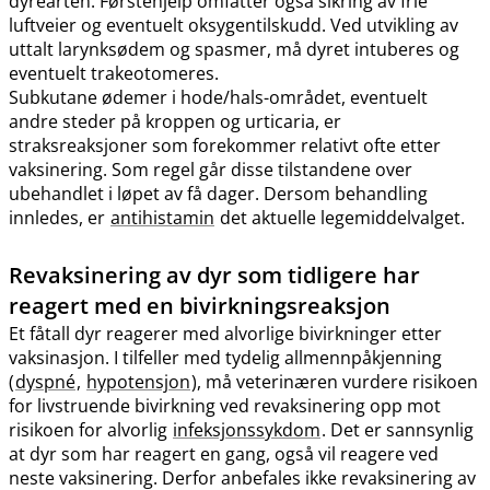
dyrearten. Førstehjelp omfatter også sikring av frie
luftveier og eventuelt oksygentilskudd. Ved utvikling av
uttalt larynksødem og spasmer, må dyret intuberes og
eventuelt trakeotomeres.
Subkutane ødemer i hode​/​hals-området, eventuelt
andre steder på kroppen og urticaria, er
straksreaksjoner som forekommer relativt ofte etter
vaksinering. Som regel går disse tilstandene over
ubehandlet i løpet av få dager. Dersom behandling
innledes, er
antihistamin
det aktuelle legemiddelvalget.
Revaksinering av dyr som tidligere har
reagert med en bivirkningsreaksjon
Et fåtall dyr reagerer med alvorlige bivirkninger etter
vaksinasjon. I tilfeller med tydelig allmennpåkjenning
(
dyspné
,
hypotensjon
), må veterinæren vurdere risikoen
for livstruende bivirkning ved revaksinering opp mot
risikoen for alvorlig
infeksjonssykdom
. Det er sannsynlig
at dyr som har reagert en gang, også vil reagere ved
neste vaksinering. Derfor anbefales ikke revaksinering av